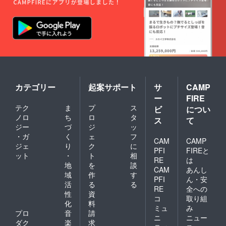
カテゴリー
起案サポート
サ
CAMP
ー
FIRE
テク
ま
プ
ス
ビ
につい
ノロ
ち
ロ
タ
ス
て
ジー
づ
ジ
ッ
・ガ
く
ェ
フ
CAM
CAMP
ジェ
り
ク
に
PFI
FIREと
ット
・
ト
相
RE
は
地
を
談
CAM
あんし
域
作
す
PFI
ん・安
活
る
る
RE
全への
性
資
コ
取り組
化
料
ミュ
み
プロ
音
請
ニ
ニュー
ダク
楽
求