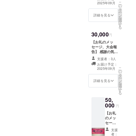
をお送りしま
こ
2025年09月
の
す。このリター
リ
タ
ンは1000円のリ
ー
ン
ターンと同じ内
詳細を見る
を
選
容になります。
択
す
る
30,000
円
【お礼のメッ
セージ、大会報
告】 感謝の気持
ちを込めて、お
支援者：3人
礼のメッセージ
お届け予定：
をお送りしま
こ
2025年09月
の
す。このリター
リ
タ
ンは1000円のリ
ー
ン
ターンと同じ内
詳細を見る
を
選
容になります。
択
す
る
50,
000
円
【お礼
のメッ
セー
ジ、咲
支援
くやこ
者：