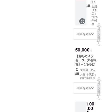
の花タ
0人
オル、
お届
大会報
け予
告】 感
定：
謝の気
2025
年09
持ちを
こ
月
込め
の
リ
て、お
タ
ー
礼の
ン
詳細を見る
を
メッ
選
択
セージ
す
る
をお送
50,000
りしま
円
す。
【お礼のメッ
セージ、大会報
告】※こちらは商
品は付属せず、
支援者：2人
応援のみでご支
お届け予定：
援いただける方
こ
2025年09月
の
向けのリターン
リ
タ
です。 感謝の気
ー
ン
持ちを込めて、
詳細を見る
を
選
「お礼のメッ
択
す
セージ」と「大
る
会報告」をお届
100
けいたします。
,00
内容は、1,000円
のリターンと同