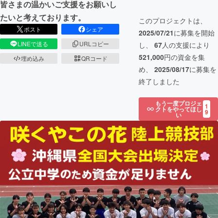
皆さまの温かいご支援をお願いし
たいと考えております。
このプロジェクトは、
ポスト
シェア
2025/07/21
に募集を開始
LINEで送る
URLコピー
し、
67
人の支援により
521,000
円の資金を集
埋め込み
QRコード
め、
2025/08/17
に募集を
終了しました
もう一度プロジェ
1
クトをやってほし
9
い