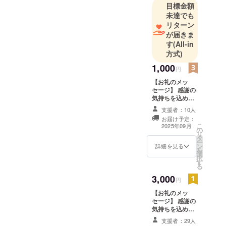
目標金額
未達でも
リターン
が届きま
す
(All-in
方式)
1,000
円
【お礼のメッ
セージ】 感謝の
気持ちを込め
て、お礼のメッ
支援者：10人
セージをお送り
お届け予定：
します。
こ
2025年09月
の
リ
タ
ー
ン
詳細を見る
を
選
択
す
る
3,000
円
【お礼のメッ
セージ】 感謝の
気持ちを込め
て、お礼のメッ
支援者：29人
セージをお送り