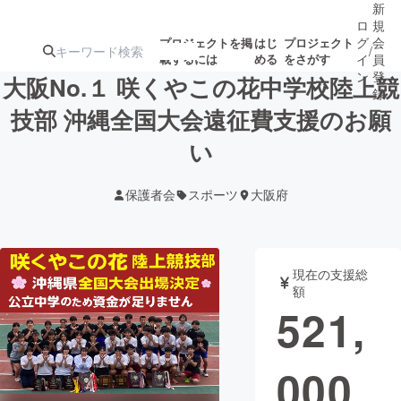
新
ロ
規
グ
会
プロジェクトを掲
はじ
プロジェクト
/
載するには
める
をさがす
イ
員
ン
登
大阪No.１ 咲くやこの花中学校陸上競
録
技部 沖縄全国大会遠征費支援のお願
い
人気のプロ
注目のリ
注目の新着プロ
募集終了が近いプ
もうすぐ公開
ジェクト
ターン
ジェクト
ロジェクト
されます
保護者会
スポーツ
大阪府
アート・写真
音楽
現在の支援総
テクノロジー・ガジェット
ゲーム・サ
額
521,
映像・映画
書籍・雑誌
000
ビジネス・起業
チャレンジ