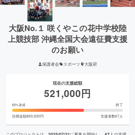
大阪No.１ 咲くやこの花中学校陸
上競技部 沖縄全国大会遠征費支援
のお願い
保護者会
スポーツ
大阪府
現在の支援総額
521,000
円
終了
65
%達成
目標金額
800,000
円
支援者数
67
人
このプロジェクトは、
2025/07/21
に募集を開始し、
67
人の支援