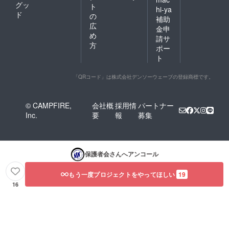
グッ
ト
hi-ya
ド
の
補助
広
金申
め
請サ
方
ポー
ト
「QRコード」は株式会社デンソーウェーブの登録商標です。
© CAMPFIRE,
会社概
採用情
パートナー
Inc.
要
報
募集
保護者会
さんへアンコール
もう一度プロジェクトをやってほしい
19
16