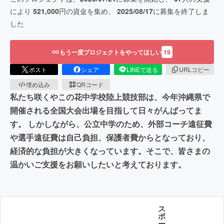
により
521,000
円の資金を集め、
2025/08/17
に募集を終了しま
した
もう一度プロジェクトをやってほしい
19
ポスト
シェア
LINEで送る
URLコピー
埋め込み
QRコード
私たち咲くやこの花中学校陸上競技部は、今年沖縄県で
開催される全国大会出場を目指して日々がんばってま
す。 しかしながら、公立中学のため、外部コーチ遠征費
や選手遠征費は自己負担、保護者費からとなっており、
経済的な負担が大きくなっています。そこで、皆さまの
温かいご支援をお願いしたいと考えております。
ス
ポ
ー