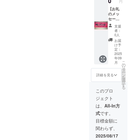
0
円
じです。
【お礼
のメッ
セー
ジ、咲
支援
くやこ
者：
の花タ
0人
オル、
お届
大会報
け予
告】 感
定：
謝の気
2025
年09
持ちを
こ
月
込め
の
リ
て、お
タ
ー
礼の
ン
詳細を見る
を
メッ
選
択
セージ
す
る
をお送
このプロ
りしま
ジェクト
す。 こ
のリ
は、
All-In方
ターン
式
です。
は
50000
目標金額に
円のリ
関わらず、
ターン
と同じ
2025/08/17
内容に