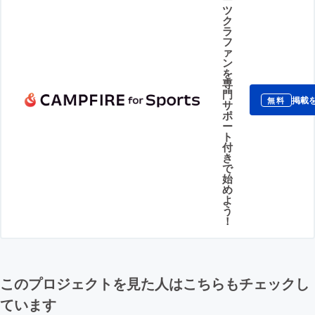
ツ
ク
ラ
フ
ァ
ン
を
専
門
掲載
無料
サ
ポ
ー
ト
付
き
で
始
め
よ
う
！
このプロジェクトを見た人はこちらもチェックし
ています