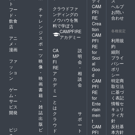
ティ
ス
ト
CAM
ヘルプ
クラウドファ
フー
チ
PFI
お問い
ンディングの
ド・
ャ
RE
合わせ
ノウハウを無
飲食
レ
Crea
料で学ぼう
店
ン
tion
各種規定
CAMPFIRE
ジ
CAM
アカデミー
アニ
ス
利用規
PFI
メ・
ポ
約
RE
漫画
ー
CA
説
細則
for
ツ
MP
明
プライ
Soci
ファ
映
FI
会
バシー
al
ッ
像
RE
・
ポリ
Goo
ショ
・
ア
相
シー
d
ン
映
カ
談
特定商
CAM
画
デ
会
取引法
PFI
ゲー
書
ミ
に基づ
RE
ム・
籍
ー
く表記
for
サー
・
と
情報セ
Ente
ビス
雑
は
キュリ
rtain
開発
誌
ク
サ
ティ方
men
出
ラ
ポ
針
t
版
ウ
ー
反社基
CAM
ビジ
ビ
ド
ト
本方針
PFI