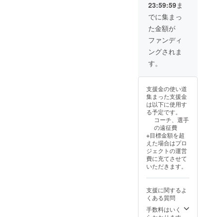
23:59:59
ま
なりま
す。
でに集まっ
た金額が
ファンディ
ングされま
す。
支援金の使い道
集まった支援金
は以下に使用す
る予定です。
コーチ、選手
の遠征費
※目標金額を超
えた場合はプロ
ジェクトの運営
費に充てさせて
いただきます。
支援に関するよ
くある質問
手数料はいく
らかかります