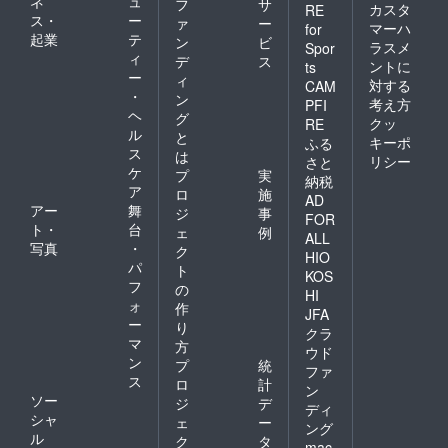
ネ
ュ
フ
サ
カスタ
RE
ス・
ー
ァ
ー
マーハ
for
起業
テ
ン
ビ
ラスメ
Spor
ィ
デ
ス
ントに
ts
ー
ィ
対する
CAM
・
ン
考え方
PFI
ヘ
グ
クッ
RE
ル
と
キーポ
ふる
ス
は
リシー
さと
ケ
プ
実
納税
ア
ロ
施
AD
アー
舞
ジ
事
FOR
ト・
台
ェ
例
ALL
写真
・
ク
HIO
パ
ト
KOS
フ
の
HI
ォ
作
JFA
ー
り
クラ
マ
方
ウド
ン
プ
統
ファ
ス
ロ
計
ン
ソー
ジ
デ
ディ
シャ
ェ
ー
ング
ル
ク
タ
mac