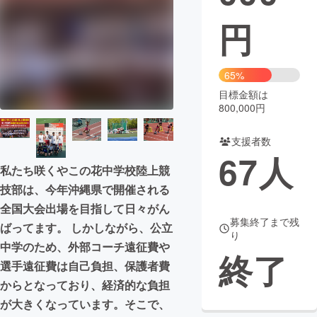
円
まちづくり・地域活性化
CAMPFIRE for Social Good
CAMPFIRE Creation
65%
CAMPFIREふるさと納税
machi-ya
コミュニティ
目標金額は
800,000円
支援者数
67
人
私たち咲くやこの花中学校陸上競
技部は、今年沖縄県で開催される
全国大会出場を目指して日々がん
募集終了まで残
ばってます。 しかしながら、公立
り
中学のため、外部コーチ遠征費や
終了
選手遠征費は自己負担、保護者費
からとなっており、経済的な負担
が大きくなっています。そこで、