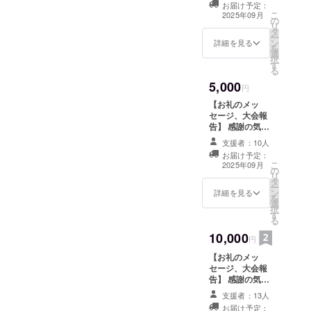
お届け予定：
します。このリ
こ
2025年09月
の
ターンは1000円
リ
タ
のリターンと同
ー
ン
じ内容になりま
詳細を見る
を
選
す。
択
す
る
5,000
円
【お礼のメッ
セージ、大会報
告】 感謝の気持
ちを込めて、お
支援者：10人
礼のメッセージ
お届け予定：
をお送りしま
こ
2025年09月
の
す。このリター
リ
タ
ンは1000円のリ
ー
ン
ターンと同じ内
詳細を見る
を
選
容になります。
択
す
る
10,000
円
【お礼のメッ
セージ、大会報
告】 感謝の気持
ちを込めて、お
支援者：13人
礼のメッセージ
お届け予定：