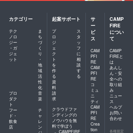
承くだ
or ニッ
SAKUR
ム (1名)
さい。
クネー
AI ・苗
２：製
※リター
ムで
字のみ
品に刻
ン商品
あって
の例：
印する
カテゴリー
起案サポート
サ
CAMP
の製作
も公序
Sakurai
お名前
ー
FIRE
には万
良俗に
／
（3名：
テク
ま
プ
ス
ビ
につい
全を期
反する
SAKUR
英字の
ノロ
ち
ロ
タ
して取
など当
AI ・名
み／20
ス
て
り組み
方が相
のみの
文字以
ジー
づ
ジ
ッ
ます
応しく
例：
内／大
・ガ
く
ェ
フ
CAM
CAMP
が、ハ
ないと
Hanako
文字小
ジェ
り
ク
に
PFI
FIREと
ンドメ
判断し
／
文字
ット
・
ト
相
イドの
た場合
HANAK
可） ・
RE
は
地
を
談
ため接
は、掲
O ・イ
フル
CAM
あんし
域
作
す
合部や
載をお
ニシャ
ネーム
PFI
ん・安
表面に
断りす
ルの
の例：
活
る
る
RE
全への
若干の
る場合
例：H.S
Hanako
性
資
コ
取り組
変形や
がござ
／
Sakurai
化
料
小傷な
いま
H.SAK
／
ミュ
み
プロ
音
請
どが生
す。予
URAI ※
HANAK
ニ
ニュー
ダク
楽
求
じるこ
めご了
商品の
O
ティ
ス
とがあ
承くだ
発送は
SAKUR
ト
CAM
ヘルプ
りま
さい。
日本国
AI ・苗
クラウドファ
フー
チ
PFI
お問い
す。何
※リター
内に限
字のみ
ンディングの
ド・
ャ
とぞご
ン商品
らせて
の例：
RE
合わせ
ノウハウを無
飲食
レ
了承い
の製作
いただ
Sakurai
Crea
料で学ぼう
店
ン
ただけ
には万
きま
／
tion
各種規定
CAMPFIRE
ますよ
全を期
す。 ※
SAKUR
ジ