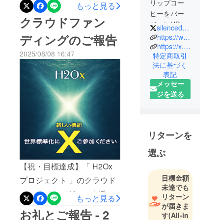
した。おかげさまで新しい
リップコー
もっと見る
ヒーをバー
時代を拓くH2Ox を無事に
クラウドファン
ジョンUPさ
silencedesignJP
デビューさせることができ
せる新しい
ディングのご報告
https://www.instagram.com/silencedesign.jp/
ました。クラウドファン
機能を、世
https://x.com/silencedesignJP
2025/08/08 16:47
特定商取引
ディングにお寄せいただい
界中のド
法に基づく
リッパーに
たみなさまのご期待、そし
表記
標準装備す
て、ご支援、ご協力が、広
メッセー
ることを目
ジを送る
く様々に波及し、わたした
指していま
す。誰もが
ちの今後の活動を推し進め
容易に取り
る大きな力となってくれま
扱うことの
リターンを
した。心より感謝いたし、
できるシン
選ぶ
お支えいただいたみなさま
プルな機構
で、新しい
【祝・目標達成】「 H2Ox
に深く御礼申し上げます。
発想による
目標金額
プロジェクト 」のクラウド
既にご報告いたしました通
機能をご体
未達でも
ファンディングにご支援、
り、目標金額を達成する形
リターン
験いただけ
もっと見る
が届きま
ご協力をいただきまして誠
で「H2Ox零」を世に送り出
るように原
お礼とご報告 - 2
す
(All-in
型となる製