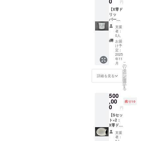
0
ますよ
円
応しく
認くだ
及び添
アライ
H72mm
＋ス
り組み
うお願
ないと
さい。
加物等
ンのス
・重
テッ
【X零ド
ます
いいた
判断し
★試作
の食品
テンレ
量
カー
リッ
が、ハ
しま
た場合
アタッ
表示は
スにな
：約
(大)】
パー
ンドメ
す。
は、掲
チメン
お届け
りま
200g ・
★X零ド
AorBタ
イドの
支援
載をお
ト：2個
商品の
す。 ★
アタッ
リッ
イプ＋
ため接
者：
断りす
(AT-3,
ラベル
珈琲豆
チメン
パー ・
レー
合部や
0人
る場合
AT-4)
に表記
「
ト：2個
Aタイプ
ザー名
表面に
お届
がござ
★H2Ox
されま
Brewm
(AT-1,
(オール
入れ＋
若干の
け予
いま
零デ
す。商
an
AT-2) ★
ヘアラ
ベース
変形や
定：
す。予
ビュー
品開封
Tokyo X
ベース
イン仕
＋X零珈
2025
小傷な
年11
めご了
告知
前には
零スペ
・サイ
様) or B
琲豆(2)
どが生
こ
月
承くだ
ページ
必ずお
シャル
ズ：
タイプ
＋試作
じるこ
の
リ
さい。
に支援
届けの
」 ・名
W120×
(部分研
アタッ
とがあ
タ
ー
※リター
者様の
リター
称 ：
D120×
磨仕
チメン
りま
ン
詳細を見る
を
ン商品
お名前
ンに貼
コー
H2mm
様：天
ト＋デ
す。何
選
択
の製作
を掲載
付され
ヒー豆
※画像は
面＋中
ビュー
とぞご
す
る
には万
しま
たラベ
・内容
イラス
面) ・数
告知
了承い
500
全を期
す。 ・
ルや注
量：
トで
量
ページ
ただけ
して取
掲載期
意書き
100g ※
す。実
：1点
お名前
,00
ますよ
残り10
り組み
間：
をご確
原材料
物はヘ
・サイ
掲載(中)
うお願
0
円
ます
H2Ox零
認くだ
及び添
アライ
ズ ：
＋ス
いいた
が、ハ
デ
さい。
加物等
ンのス
W104×
テッ
【Sセッ
しま
ンドメ
ビュー
★試作
の食品
テンレ
D104×
カー
ト×2：
す。
イドの
告知
アタッ
表示は
スにな
H72mm
(大)】
X零ド
ため接
ページ
チメン
お届け
りま
・重
★X零ド
リッ
支援
合部や
が存続
ト：2個
商品の
す。 ★
量
リッ
パー
者：
表面に
する限
(AT-3,
ラベル
珈琲豆
：約
パー ・
BorSタ
0人