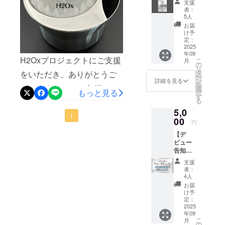
が整っていない中でのス
ムなどのSNSを通じ驚きと
支援
します。
テッ
まざまなご協力をいただい
さい。
者：
タートとなり、当初はお知
期待、応援のお声もたくさ
カー
代表：末広
5人
てまいりましたこと、チー
(小)】
お届
峰治
らせしたい方々に情報をお
んいただきました。日本全
★ご支
け予
ム一同、感謝でいっぱいで
援のお
定：
届けする方法に苦心してお
国でご活躍される専門家の
気持ち
2025
す。本当にありがとうござ
年09
に感謝
りましたので、みなさまの
みなさん、愛好家のみなさ
H2Oxプロジェクトにご支援
こ
月
を込め
います。いただいたご支援
の
リ
さまざまなご協力、サポー
ん、海外からもバリスタ
て、お
タ
をいただき、ありがとうご
ー
がさらに広がり、私たちの
礼の
ン
詳細を見る
を
トがなければ目標達成する
チャンピオンを始め多くの
ざいます！ この２年半の間
メッ
選
活動が大目的に向かうこと
もっと見る
択
セージ
す
ことは到底叶わなかったと
方々から熱いメッセージを
る
地道に取り組んできたこと
をお送
ができますように、最終目
5,0
りしま
考えております。チーム一
いただき、今後の活動にお
がやっと形になり皆さまに
1
す。
標850万円を目指してプロ
00
円
同、感謝でいっぱいです。
いて大いなる励みとなりま
★H2Ox
お披露目することができま
モーション活動に全力を尽
【デ
デ
本当にありがとうございま
した。改めまして、チーム
ビュー
した。なかなか進まずこの
ビュー
くしてまいります。 世界標
告知
記念ス
した。今回の「H2Ox零」製
一同深く御礼申し上げま
間厳しい場面もありました
ページ
テッ
準を目指す『 H2Ox 』 チャ
支援
お名前
カー(小)
品発表について、インスタ
す。◆ 新しいご報告後継機
者：
が、なんとかここまで辿り
掲載(小)
・サイ
レンジの残り日数あと10日
4人
＋お礼
グラムなどのSNSを通じ驚
種について、現時点で日本
ズ：
着くことができましたこ
お届
となりました。後継機種で
のメッ
W60×H
け予
きと期待、応援のお声をた
に加え、米国と欧州分の国
セージ
と、とてもうれしく感じて
80mm
定：
ある低価格製品の開発、国
＋ス
2025
くさんいただきました。日
際特許費用を調達できまし
おります。みなさまのお陰
年09
テッ
際特許の取得費用調達のた
こ
月
カー
の