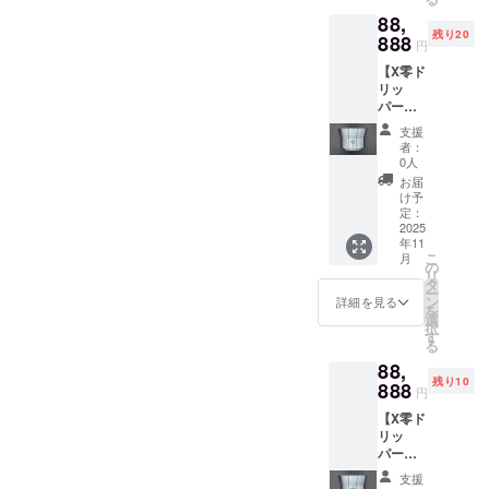
す。◆ ◆ ◆今後ともどうぞ
カー
先生は大変頼もしいお方で
ト：1個
が存続
判断し
88,
(大)】
(AT-1)
する限
た場合
よろしくお願いいたしま
す。★特許 ★意匠 ★商標な
残り20
★X零ド
888
★H2Ox
り掲載
は、掲
円
リッ
零のデ
・掲載
す。ありがとうございまし
載をお
ど知財に関するご相談は、
【X零ド
パー ・
ビュー
方法：
断りす
リッ
Aタイプ
た。 2025年 9月 29日 サ
告知
文字の
弁理士法人i-MIRAIさんをお
る場合
パー
(オール
ページ
み／サ
がござ
イレンスデザイン 末広峰
AorBタ
ヘアラ
薦めいたします。◆クラウ
に支援
イズ：
いま
支援
イプ＋
イン仕
者様の
小／
者：
す。予
治
ドファンディングの運営や
試作ア
様) or B
お名前
0人
2025年
めご了
タッチ
タイプ
を掲載
09月〜
お届
承くだ
操作に慣れておらず、お礼
メント
(部分研
しま
け予
★H2Ox
さい。
＋デ
磨仕
定：
す。 ・
デ
が遅くなり大変失礼いたし
ビュー
2025
様：天
掲載期
ビュー
年11
告知
面＋中
ました。チャレンジの残り
間：
記念ス
こ
月
ページ
面) ・数
の
H2Ox零
テッ
リ
日数あと２週間！引き続き
お名前
量
タ
デ
カー(小)
ー
掲載(小)
：1点
ン
ビュー
詳細を見る
・サイ
を
どうぞよろしくお願いいた
＋ス
・サイ
選
告知
ズ：
択
テッ
ズ ：
す
ページ
W60×H
します。サイレンスデザイ
る
カー
W104×
が存続
80mm
88,
(大)】
D104×
ン 末広
する限
◎備考
残り10
★X零ド
888
H72mm
り掲載
欄に以
円
リッ
・重
・掲載
下のご
【X零ド
パー ・
量
方法：
記入を
リッ
Aタイプ
：約
文字の
お願い
パー
(オール
200g ・
み／サ
しま
AorBタ
ヘアラ
アタッ
イズ：
す。 ・
支援
イプ＋