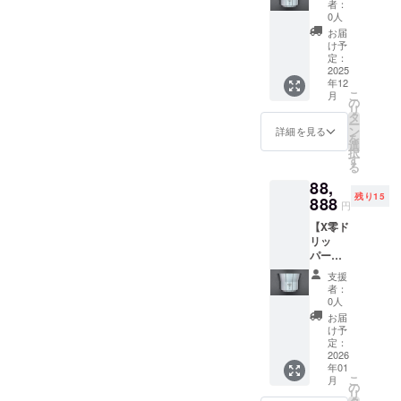
イン仕
チメン
小／
者：
告知
試作ア
様) or B
ト：2個
0人
2025年
ページ
タッチ
タイプ
(AT-1,
09月〜
お届
に掲載
メント
(部分研
AT-2) ★
け予
★H2Ox
するお
＋デ
磨仕
定：
試作ア
デ
名前 or
ビュー
2025
様：天
タッチ
ビュー
ニック
年12
告知
面＋中
メン
記念ス
ネーム
こ
月
ページ
面) ・数
の
ト：2個
テッ
※商品の
リ
お名前
量
タ
(AT-3,
カー(小)
発送は
ー
掲載(小)
：1点
ン
AT-4)
詳細を見る
・サイ
日本国
を
＋ス
・サイ
選
★H2Ox
ズ：
内に限
択
テッ
ズ ：
す
零デ
W60×H
らせて
る
カー
W104×
ビュー
80mm
いただ
88,
(大)】
D104×
告知
◎備考
きま
残り15
★X零ド
888
H72mm
ページ
欄に以
円
す。 ※
リッ
・重
に支援
下のご
お名前
【X零ド
パー ・
量
者様の
記入を
or ニッ
リッ
Aタイプ
：約
お名前
お願い
クネー
パー
(オール
200g ・
を掲載
しま
ムで
AorBタ
ヘアラ
アタッ
しま
す。 ・
支援
あって
イプ＋
イン仕
チメン
す。 ・
者：
告知
も公序
試作ア
様) or B
ト：2個
0人
掲載期
ページ
良俗に
タッチ
タイプ
(AT-1,
間：
お届
に掲載
反する
メント
(部分研
AT-2) ★
け予
H2Ox零
するお
など当
＋デ
磨仕
定：
試作ア
デ
名前 or
方が相
ビュー
2026
様：天
タッチ
ビュー
ニック
応しく
年01
告知
面＋中
メン
告知
ネーム
ないと
こ
月
ページ
面) ・数
の
ト：2個
ページ
※商品の
判断し
リ
お名前
量