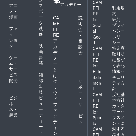
CAM
うお願
して取
お名前
AI ・名
アカデミー
アニ
ス
利用規
PFI
いいた
り組み
or ニッ
のみの
メ・
ポ
約
RE
しま
ます
クネー
例：
漫画
ー
CA
説
す。
が、ハ
ムで
Hanako
細則
for
ツ
MP
明
ンドメ
あって
／
プライ
Soci
ファ
映
イドの
も公序
HANAK
FI
会
バシー
al
ため接
良俗に
O ・イ
ッ
像
RE
・
ポリ
Goo
合部や
反する
ニシャ
ショ
・
ア
相
シー
d
表面に
など当
ルの
ン
映
カ
談
若干の
方が相
例：H.S
特定商
CAM
画
デ
会
変形や
応しく
／
取引法
PFI
ゲー
書
小傷な
ないと
H.SAK
ミ
に基づ
RE
どが生
判断し
URAI ※
ム・
籍
ー
く表記
for
じるこ
た場合
商品の
サー
・
と
情報セ
Ente
とがあ
は、掲
発送は
ビス
雑
は
キュリ
りま
載をお
日本国
rtain
開発
誌
ク
サ
す。何
断りす
内に限
ティ方
men
出
とぞご
る場合
らせて
ラ
ポ
針
t
了承い
がござ
いただ
版
ウ
ー
反社基
CAM
ただけ
いま
きま
ビジ
ビ
ド
ト
本方針
PFI
ますよ
す。予
す。 ※
ネ
ュ
フ
サ
カスタ
RE
うお願
めご了
お名前
ス・
ー
ァ
ー
いいた
承くだ
or ニッ
マーハ
for
起業
テ
ン
ビ
しま
さい。
クネー
ラスメ
Spor
ィ
す。
※リター
ムで
デ
ス
ントに
ts
ン商品
あって
ー
ィ
対する
CAM
の製作
も公序
・
ン
考え方
PFI
には万
良俗に