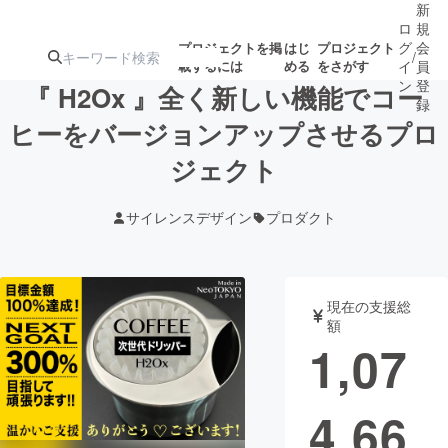
新
ロ
規
グ
会
プロジェクトを掲
はじ
プロジェクト
/
載するには
める
をさがす
イ
員
ン
登
『 H2Ox 』全く新しい機能でコー
録
ヒーをバージョンアップさせるプロ
ジェクト
人気のプロ
注目のリ
注目の新着プロ
募集終了が近いプ
もうすぐ公開
ジェクト
ターン
ジェクト
ロジェクト
されます
サイレンスデザイン
プロダクト
アート・写真
音楽
現在の支援総
テクノロジー・ガジェット
ゲーム・サ
額
1,07
映像・映画
書籍・雑誌
4,66
ビジネス・起業
チャレンジ