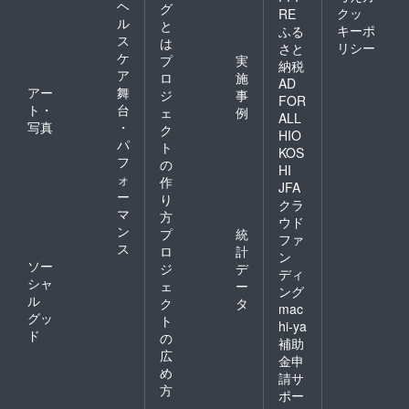
ヘ
グ
全を期
反する
クッ
RE
ル
と
して取
など当
キーポ
ふる
ス
り組み
方が相
は
リシー
さと
ます
応しく
ケ
プ
実
納税
が、ハ
ないと
ア
ロ
施
AD
ンドメ
判断し
アー
舞
ジ
事
イドの
た場合
FOR
ト・
台
ェ
例
ため接
は、掲
ALL
写真
・
合部や
載をお
ク
HIO
表面に
断りす
パ
ト
KOS
若干の
る場合
フ
の
HI
変形や
がござ
ォ
作
JFA
小傷な
いま
ー
り
どが生
す。予
クラ
マ
方
じるこ
めご了
ウド
ン
とがあ
承くだ
プ
統
ファ
りま
さい。
ス
ロ
計
ン
す。何
※リター
ソー
ジ
デ
ディ
とぞご
ン商品
シャ
ェ
ー
了承い
の製作
ング
ル
ク
タ
ただけ
には万
mac
グッ
ますよ
全を期
ト
hi-ya
うお願
して取
ド
の
補助
いいた
り組み
広
金申
しま
ます
め
す。
が、ハ
請サ
方
ンドメ
ポー
イドの