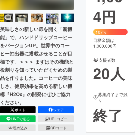
4
円
まちづくり・地域活性化
美味しさの新しい扉を開く「新機
CAMPFIRE for Social Good
CAMPFIRE Creation
107%
能」で、ハンドドリップコーヒー
CAMPFIREふるさと納税
machi-ya
コミュニティ
目標金額は
をバージョンUP。世界中のコー
1,000,000円
ヒー抽出器に搭載させることが目
支援者数
標です。＞＞＞ まずはその機能と
20
人
役割りを知っていただくための製
品を作りました。コーヒーの美味
しさ、健康効果を高める新しい機
構『H2Ox』の開発にぜひご協力
募集終了まで残
り
ください。
終了
ポスト
シェア
LINEで送る
URLコピー
埋め込み
QRコード