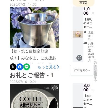
にありがとうございまし
すことができました。
方式)
2025/07/21 14:33
品を作りま
た。みなさまのお力添えの
◆【祝・目標達成】ご支援
1,0
した。
00
円
おかげで目標金額を達成す
総額：1,074,664円ご支援者
コーヒーを
【お礼
通じ笑顔が
る形で「H2Ox零」を無事世
数：20名開催場所 ：キャ
のメッ
広がる。公
セー
に送り出すことができまし
ンプファイヤー／クラウド
ジ】 ★
益性を重視
支援
た。 ◆ご報告 ご支援
ファンディング開催期
ご支援
者：
した視点か
のお気
2人
総額：1,074,664円 ご支
間 ：2025年7月3日〜7月
らユーザー
持ちに
お届
感謝を
とコーヒー
け予
援者数：20名 ※7月31日
31日準備が整っていない
込め
定：
【祝・第１目標金額達
生産者の幸
て、お
2025
23:59 終了時7月3日夕方に
中、開始からわずか2週間
年09
成！】みなさま、ご支援あ
福、そして
礼の
こ
月
募集を開始し、7月18日の早
で、初挑戦のクラウドファ
メッ
の
日本の物作
りがとうございます。公開
リ
セージ
もっと見る
タ
朝、わずか2週間で初めて挑
ンディングが目標達成でき
り産業に貢
ー
メール
ン
詳細を見る
から15日目の 7月18日、第
を
お礼とご報告 - 1
をお送
献できるよ
選
戦するクラウドファンディ
ましたことは、ひとえにみ
択
りしま
１目標金額を無事達成する
す
う活動して
る
す。 ◎
ングの目標を達成できまし
なさまのご支援のお陰、み
2025/07/16 12:21
まいりま
ことができました。 支援
3,0
備考欄
たことは、ひとえにみなさ
なさまのサポートがなけれ
にお名
00
す。
円
総額：1,040,664円 支援者
前 or
まのご支援のお気持ち、温
ば到底叶わなかったことで
【お礼
ニック
数：14名 ※7月21日 12時
のメッ
どうぞよろ
ネーム
かいお心のお陰です。準備
す。その上、インスタグラ
セージ
をご記
00分現在ご支援ならびにさ
しくお願い
＋ス
入くだ