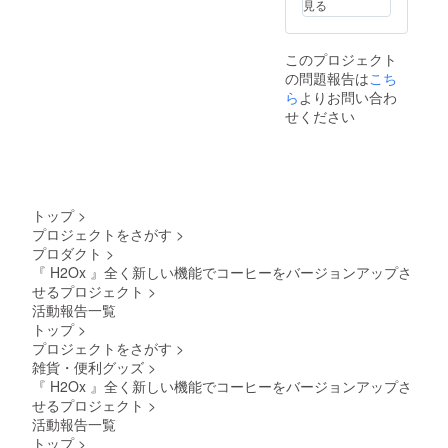
見る
うお願
して取
など当
W150×
告知
意書き
袋) ×3 ※
いいた
り組み
方が相
H210m
ページ
をご確
原材料
しま
ます
応しく
m ◎備
が存続
認くだ
及び添
このプロジェクト
す。
が、ハ
ないと
考欄に
する限
さい。
加物等
の問題報告は
ンドメ
判断し
１・２
り掲載
★試作
の食品
こち
イドの
た場合
をご記
・掲載
アタッ
表示は
ら
よりお問い合わ
ため接
は、掲
入くだ
方法：
チメン
お届け
せください
合部や
載をお
さい。
文字の
ト：2個
商品の
表面に
断りす
１：告
み／サ
(AT-3,
ラベル
若干の
る場合
知ペー
イズ：
AT-4)
に表記
変形や
がござ
ジに掲
中／
×2
されま
小傷な
いま
載する
2025年
★H2Ox
す。商
どが生
す。予
お名前
09月〜
零デ
品開封
トップ
>
じるこ
めご了
or ニッ
★H2Ox
ビュー
前には
プロジェクトをさがす
>
とがあ
承くだ
クネー
デ
告知
必ずお
プロダクト
>
りま
さい。
ム ２：
ビュー
ページ
届けの
す。何
※リター
製品に
記念ス
に支援
リター
『 H2Ox 』全く新しい機能でコーヒーをバージョンアップさ
とぞご
ン商品
刻印す
テッ
者様の
ンに貼
せるプロジェクト
>
了承い
の製作
るお名
カー(大)
お名前
付され
活動報告一覧
ただけ
には万
前（英
・サイ
(1名)を
たラベ
トップ
>
ますよ
全を期
字のみ
ズ：
掲載し
ルや注
プロジェクトをさがす
>
うお願
して取
／20文
W150×
ます。
意書き
いいた
り組み
字以内
H210m
・掲載
をご確
雑貨・便利グッズ
>
しま
ます
／大文
m ◎備
期間：
認くだ
『 H2Ox 』全く新しい機能でコーヒーをバージョンアップさ
す。
が、ハ
字小文
考欄に
H2Ox零
さい。
せるプロジェクト
>
ンドメ
字可）
１・２
デ
★試作
活動報告一覧
イドの
・フル
をご記
ビュー
アタッ
トップ
>
ため接
ネーム
入くだ
告知
チメン