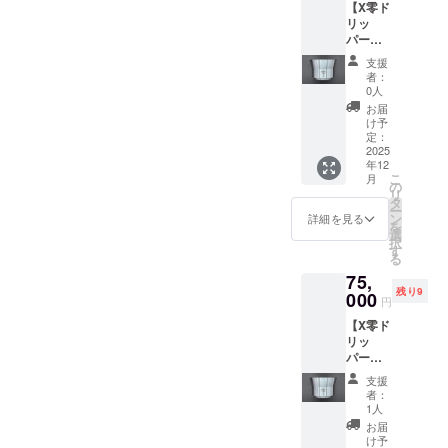
得を目指してプロモーショ
あることがわかっておりま
くことができるようになる
【X零ド
お名前
★H2Ox
及び国際特許等知財申請開
リッ
を掲載
デ
ン活動に全力を尽くしてま
す。H2Oxは、今あるたくさ
そうです。ですので、でき
パーＡ
しま
始９月末〜1月末 リターン
ビュー
タイプ
いります。よろしければぜ
んの製品群と競合するため
す。 ・
記念ス
ればぜひ、SNSやリアルお
支援
発送完了2027年春 リーズ
＋デ
掲載期
テッ
者：
ひ、引き続きSNSやリアル
の製品では無く、今あるた
ビュー
知り合いへ「H2Ox」につい
間：
カー(小)
0人
ナブルバージョンの販売
告知
H2Ox零
・サイ
お届
お知り合いへのご紹介、会
くさんの製品に加える/付加
て何でも結構です、シェア
ページ
デ
ズ：
け予
■■■■■■■■■■■■■■■■■■■■
お名前
ビュー
定：
W60×H
話の話題など、ご協力をお
することのできる新しい機
していただけますようお願
掲載(小)
2025
告知
■１：最初のゴール100万円
80mm
年12
＋ス
願いいたします。ご支援の
能です。ユーザー、生産
ページ
◎備考
いいたします。その方がた
こ
月
調達 ★達成！・支援者
テッ
が存続
の
欄に以
リ
お心がコーヒーを愛する
者、全ての関係者の真の利
カー
とえご支援が困難なお方で
する限
タ
下のご
の皆様へのリターン商品の
ー
(小)】
り掲載
ン
記入を
詳細を見る
方、生産者、関係者のみな
益となる大目的を目指し、
を
あっても、興味を刺激する
★X零ド
・掲載
選
お願い
製造、配送費用２：次の
択
リッ
方法：
す
しま
さまの利益となりますよう
連携と世界標準化のステッ
製品ですのできっと関心を
る
パー ・
文字の
ゴール300万円調達・支援者
す。 ・
75,
Ａタイ
活動してまいります。今後
プとして、一つづつの機会
み／サ
告知
持っていただけると思いま
残り9
の皆様へのリターン商品の
プ：
000
イズ：
ページ
円
ともどうぞよろしくお願い
に着実に対応してまいりま
オール
す。その１つづつのシーン
小
に掲載
製造、配送費用・協力専門
【X零ド
ヘアラ
★H2Ox
するお
いたします。ありがとうご
す。みなさまに再び良いご
が、新しいコーヒーの時代
リッ
イン仕
デ
名前 or
家へのお礼３：最終ゴール
パーＢ
様 ・数
ビュー
ニック
ざいました。サイレンスデ
報告ができますようこれか
を告げる波。このプロジェ
タイプ
量
記念ス
850万円調達・支援者の皆様
ネーム
支援
＋デ
：1点
ザイン 末広
らも頑張ります。今後もぜ
テッ
※お名前
者：
クトの活動であり胎動で
ビュー
へのリターン商品の製造、
・サイ
カー(大)
1人
or ニッ
ひ、SNSやリアルお知り合
告知
ズ ：
す。ぜひご協力いただき、
・サイ
クネー
お届
配送費用・製品の品質管
ページ
W104×
ズ：
け予
ムで