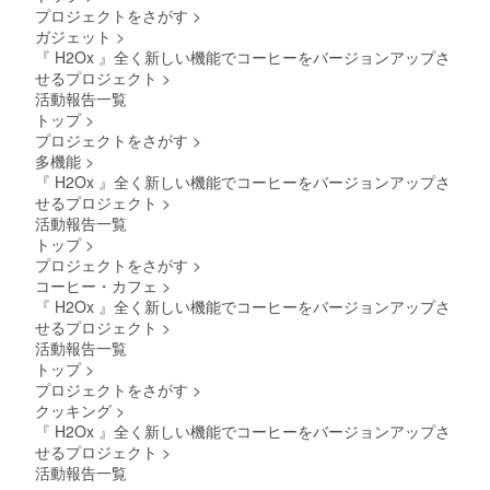
プロジェクトをさがす
>
合部や
の例：
さい。
ページ
ト：2個
表面に
Hanako
１：告
が存続
(AT-3,
ガジェット
>
若干の
Sakurai
知ペー
する限
AT-4)
『 H2Ox 』全く新しい機能でコーヒーをバージョンアップさ
変形や
／
ジに掲
り掲載
×3
せるプロジェクト
>
小傷な
HANAK
載する
・掲載
★H2Ox
活動報告一覧
どが生
O
お名前
方法：
零デ
トップ
>
じるこ
SAKUR
or ニッ
文字の
ビュー
とがあ
AI ・苗
クネー
み／サ
告知
プロジェクトをさがす
>
りま
字のみ
ム ２：
イズ：
ページ
多機能
>
す。何
の例：
製品に
中／
に支援
『 H2Ox 』全く新しい機能でコーヒーをバージョンアップさ
とぞご
Sakurai
刻印す
2025年
者様の
せるプロジェクト
>
了承い
／
るお名
09月〜
お名前
活動報告一覧
ただけ
SAKUR
前（英
★H2Ox
(1名)を
ますよ
AI ・名
字のみ
デ
掲載し
トップ
>
うお願
のみの
／20文
ビュー
ます。
プロジェクトをさがす
>
いいた
例：
字以内
記念ス
・掲載
コーヒー・カフェ
>
しま
Hanako
／大文
テッ
期間：
『 H2Ox 』全く新しい機能でコーヒーをバージョンアップさ
す。
／
字小文
カー(大)
H2Ox零
せるプロジェクト
>
HANAK
字可）
×2 ・サ
デ
活動報告一覧
O ・イ
・フル
イズ：
ビュー
ニシャ
ネーム
W150×
告知
トップ
>
ルの
の例：
H210m
ページ
プロジェクトをさがす
>
例：H.S
Hanako
m ◎備
が存続
クッキング
>
／
Sakurai
考欄に
する限
『 H2Ox 』全く新しい機能でコーヒーをバージョンアップさ
H.SAK
／
１・２
り掲載
せるプロジェクト
>
URAI ※
HANAK
をご記
・掲載
商品の
O
入くだ
方法：
活動報告一覧
発送は
SAKUR
さい。
文字の