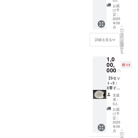
若干の
り掲載
AT-4)
に表記
「
200g ・
Aタイプ
イプ＋
お届
変形や
・掲載
★H2Ox
されま
Brewm
アタッ
(オール
レー
け予
小傷な
方法：
零デ
す。商
an
チメン
ヘアラ
ザー名
定：
どが生
文字の
ビュー
品開封
Tokyo X
ト：2個
イン仕
入れ＋
2025
年09
じるこ
み／サ
告知
前には
零スペ
(AT-1,
様) or B
ベース
こ
月
とがあ
イズ：
ページ
必ずお
シャル
AT-2) ★
タイプ
＋X零珈
の
リ
りま
小／
に支援
届けの
」 ・名
レー
(部分研
琲豆(2)
タ
ー
す。何
2025年
者様の
リター
称 ：
ザー彫
磨仕
＋試作
ン
詳細を見る
を
とぞご
09月〜
お名前
ンに貼
コー
刻によ
様：天
アタッ
選
択
了承い
★H2Ox
を掲載
付され
ヒー豆
る名入
面＋中
チメン
す
る
ただけ
デ
しま
たラベ
・内容
れ（ア
面) ・数
ト＋デ
1,0
ますよ
ビュー
す。 ・
ルや注
量：
ルファ
量
ビュー
うお願
記念ス
掲載期
意書き
100g ※
ベッ
：1点
告知
00,
残り5
いいた
テッ
間：
をご確
原材料
ト） ★
・サイ
ページ
000
円
しま
カー(大)
H2Ox零
認くだ
及び添
ベース
ズ ：
お名前
す。
・サイ
デ
さい。
加物等
・サイ
W104×
掲載(中)
【Sセッ
ズ：
ビュー
★試作
の食品
ズ：
D104×
＋ス
ト×3：
W150×
告知
アタッ
表示は
W120×
H72mm
テッ
X零ド
H210m
ページ
チメン
お届け
D120×
・重
カー
リッ
支援
m ◎備
が存続
ト：2個
商品の
H2mm
量
(大)】
パー
者：
考欄に
する限
(AT-3,
ラベル
※画像は
：約
★X零ド
BorSタ
0人
以下の
り掲載
AT-4)
に表記
イラス
200g ・
リッ
イプ＋
お届
ご記入
・掲載
★H2Ox
されま
トで
アタッ
パー ・
レー
け予
をお願
方法：
零デ
す。商
す。実
チメン
Bタイプ
ザー名
定：
いしま
文字の
ビュー
品開封
物はヘ
ト：2個
(部分研
入れ＋
2025
年09
す。 ・
み／サ
告知
前には
アライ
(AT-1,
磨仕
ベース
こ
月
告知
イズ：
ページ
必ずお
ンのス
AT-2) ★
様：天
＋X零珈
の
リ
ページ
小／
に支援
届けの
テンレ
レー
面＋中
琲豆(2)