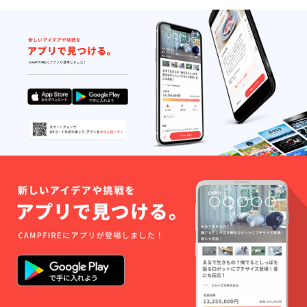
日本国
AI ・苗
１：告
み／サ
内に限
字のみ
知ペー
イズ：
らせて
の例：
ジに掲
大／
いただ
Sakurai
載する
2025年
きま
／
お名前
09月〜
す。 ※
SAKUR
or ニッ
★H2Ox
お名前
AI ・名
クネー
デ
or ニッ
のみの
ム (1名)
ビュー
クネー
例：
２：製
記念ス
ムで
Hanako
品に刻
テッ
あって
／
印する
カー(大)
も公序
HANAK
お名前
×3 ・サ
良俗に
O ・イ
（2名：
イズ：
反する
ニシャ
英字の
W150×
など当
ルの
み／20
H210m
方が相
例：H.S
文字以
m ◎備
応しく
／
内／大
考欄に
ないと
H.SAK
文字小
１・２
判断し
URAI ※
文字
をご記
た場合
商品の
可） ・
入くだ
は、掲
発送は
フル
さい。
載をお
日本国
ネーム
１：告
断りす
内に限
の例：
知ペー
る場合
らせて
Hanako
ジに掲
がござ
いただ
Sakurai
載する
いま
きま
／
お名前
す。予
す。 ※
HANAK
or ニッ
めご了
お名前
O
クネー