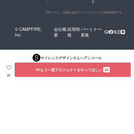
ト
ため接
合部や
「QRコード」は株式会社デンソーウェーブの登録商標です。
表面に
若干の
変形や
小傷な
© CAMPFIRE,
会社概
採用情
パートナー
どが生
Inc.
要
報
募集
じるこ
とがあ
りま
す。何
とぞご
サイレンスデザイン
さんへアンコール
了承い
ただけ
もう一度プロジェクトをやってほしい
36
ますよ
うお願
21
いいた
しま
す。