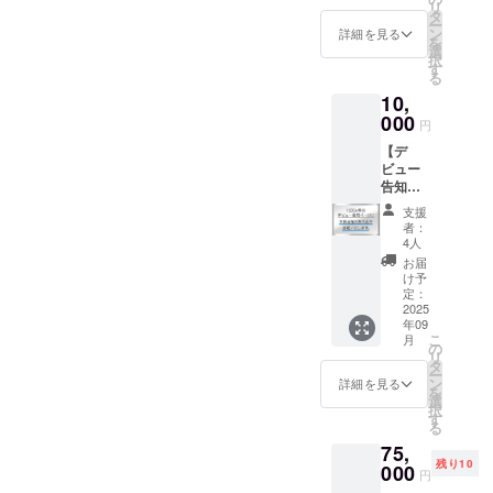
本全国でご活躍されている
た。米国は既に出願を終
で最初のゴール100万円の半
リ
(小)】
めに、引き続きSNSやリア
タ
ー
★H2Ox
コーヒー専門家のみなさ
え、現在欧州の手続きを進
ン
詳細を見る
分を突破しました。ありが
を
ルお知り合いへのご紹介な
零のデ
選
択
ん、愛好家のみなさん、海
めております。クラウド
ビュー
とうございます。商品の到
す
ど、ご協力をお願いいたし
る
告知
外からもバリスタチャンピ
ファンディングでの費用調
着まで今しばらくお待ちく
10,
ページ
ます。ご支援ありがとうご
に支援
000
オンを始め多くの方々から
達は叶いませんでしたが、
円
ださい。(^^)「H2Ox」がご
者様の
ざいます。もう少しの期
【デ
お名前
熱いメッセージをいただけ
その後から今に至る時点に
支援いただいたみなさまの
ビュー
間、何卒よろしくお願いい
を掲載
ましたことは、今後の開発
おいて、また一歩進むこと
告知
しま
お手元に届き、お使いいた
たします。サイレンスデザ
ページ
す。 ・
支援
や活動を進める上での大き
ができました。審査には時
だけることを私たちも楽し
お名前
掲載期
者：
イン 末広
掲載(小)
間：
4人
な力になります。ご関心を
間がかかる上に、絶対権利
みにしております。◆そし
＋お礼
H2Ox零
■■■■■■■■■■■■■■■■■■■■
お届
のメッ
デ
お持ちいただいたみなさま
獲得できるとは限らないの
け予
て、お話しを目標に戻しま
セージ
■◆ スケジュール７月１日
ビュー
定：
にこの場をお借りして御礼
ですが、米国と欧州という
＋ス
2025
告知
すと、実はまだまだ足りま
クラウドファンディング
年09
テッ
ページ
こ
申し上げます。いただいた
コーヒー文化の中心に特許
月
せん。最初の目標100万円を
カー
が存続
の
開始７月31日 クラウド
リ
(大)】
する限
タ
ご支援、ご関心がさらに広
出願できたことはとても大
ー
達成することで、アリゴリ
★H2Ox
り掲載
ン
ファンディング終了８月
詳細を見る
を
零のデ
・掲載
選
がり、私たちの活動が大目
きいと考えています。※日本
ズムの働きで注目度が上が
択
ビュー
末 支援金入金９月上
方法：
す
る
的に向かうことができます
国内の特許は、特許庁との
告知
文字の
り、より多くの人にこのプ
旬 H2Ox零 製造開始９月
75,
ページ
み／サ
ように、当面は知財費用獲
やり取りで査定(取得)確実で
残り10
ロジェクトを知っていただ
に支援
000
イズ：
円
中旬 後継機種製品の開発
者様の
小