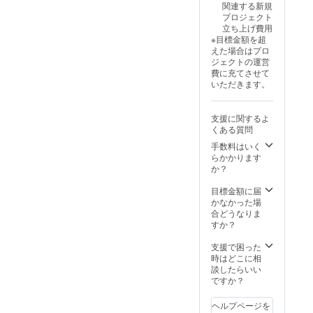
関連する新規
とがあ
承くだ
or ニッ
以下の
しま
たラベ
」 ・名
W120×
プロジェクト
りま
さい。
クネー
ご記入
す。 ・
ルや注
称 ：
D120×
立ち上げ費用
す。何
※リター
ムで
をお願
掲載期
意書き
コー
H2mm
※目標金額を超
とぞご
ン商品
あって
いしま
間：
をご確
ヒー豆
※画像は
えた場合はプロ
了承い
の製作
も公序
す。 ・
H2Ox零
認くだ
・内容
イラス
ジェクトの運営
ただけ
には万
良俗に
告知
デ
さい。
量：
トで
費に充てさせて
ますよ
全を期
反する
ページ
ビュー
★試作
100g(2
す。実
いただきます。
うお願
して取
など当
に掲載
告知
アタッ
袋) ×2 ※
物はヘ
いいた
り組み
方が相
するお
ページ
チメン
原材料
アライ
しま
ます
応しく
名前 or
が存続
ト：2個
及び添
ンのス
支援に関するよ
す。
が、ハ
ないと
ニック
する限
(AT-3,
加物等
テンレ
くある質問
ンドメ
判断し
ネーム
り掲載
AT-4)
の食品
スにな
イドの
た場合
※商品の
・掲載
★H2Ox
表示は
りま
手数料はいく
ため接
は、掲
発送は
方法：
零デ
お届け
す。 ★
らかかります
合部や
載をお
日本国
文字の
ビュー
商品の
珈琲豆
か？
表面に
断りす
内に限
み／サ
告知
ラベル
「
若干の
る場合
らせて
イズ：
ページ
に表記
Brewm
目標金額に届
変形や
がござ
いただ
中／
に支援
されま
an
かなかった場
小傷な
いま
きま
2025年
者様の
す。商
Tokyo X
合どうなりま
どが生
す。予
す。 ※
09月〜
お名前
品開封
零スペ
すか？
じるこ
めご了
お名前
★H2Ox
を掲載
前には
シャル
とがあ
承くだ
or ニッ
デ
しま
必ずお
」 ・名
支援で困った
りま
さい。
クネー
ビュー
す。 ・
届けの
称 ：
時はどこに相
す。何
※リター
ムで
記念ス
掲載期
リター
コー
談したらいい
とぞご
ン商品
あって
テッ
間：
ンに貼
ヒー豆
ですか？
了承い
の製作
も公序
カー(大)
H2Ox零
付され
・内容
ただけ
には万
良俗に
・サイ
デ
たラベ
量：
ヘルプページを
ますよ
全を期
反する
ズ：
ビュー
ルや注
100g(2