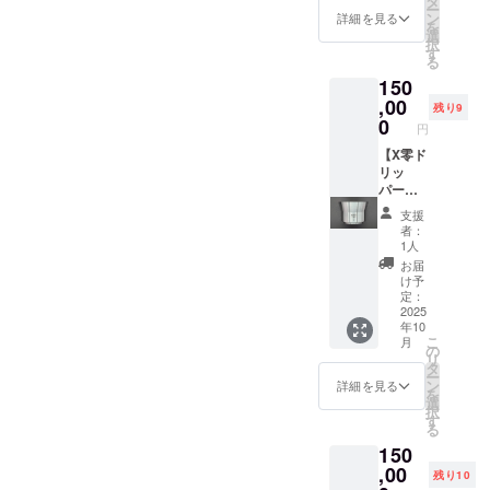
タ
めご了
どが生
ー
をお願
称 ：
D120×
面) ・数
告知
クネー
ン
承くだ
詳細を見る
じるこ
を
いしま
コー
H2mm
量
ページ
ムで
選
さい。
とがあ
択
す。 ・
ヒー豆
※画像は
：1点
お名前
あって
す
※リター
りま
る
告知
・内容
イラス
・サイ
掲載(小)
も公序
ン商品
す。何
150
ページ
量：
トで
ズ ：
＋ス
良俗に
の製作
とぞご
に掲載
100g ※
す。実
W104×
テッ
,00
反する
には万
了承い
残り9
するお
原材料
物はヘ
D104×
カー
など当
0
全を期
ただけ
円
名前 or
及び添
アライ
H72mm
(大)】
方が相
して取
ますよ
ニック
加物等
ンのス
・重
★X零ド
【X零ド
応しく
り組み
うお願
ネーム
の食品
テンレ
量
リッ
リッ
ないと
ます
いいた
※商品の
表示は
スにな
：約
パー ・
パー
判断し
が、ハ
しま
発送は
お届け
りま
200g ・
Aタイプ
AorBタ
た場合
ンドメ
す。
支援
日本国
商品の
す。 ★
アタッ
(オール
イプ＋
は、掲
イドの
者：
内に限
ラベル
珈琲豆
チメン
ヘアラ
レー
載をお
ため接
1人
らせて
に表記
「
ト：2個
イン仕
ザー名
断りす
合部や
お届
いただ
されま
Brewm
(AT-1,
様) or B
入れ＋
る場合
表面に
け予
きま
す。商
an
AT-2) ★
タイプ
ベース
がござ
定：
若干の
す。 ※
品開封
Tokyo X
ベース
(部分研
＋X零珈
2025
いま
変形や
年10
お名前
前には
零スペ
・サイ
磨仕
琲豆(2)
す。予
小傷な
こ
月
or ニッ
必ずお
シャル
ズ：
様：天
＋試作
めご了
の
どが生
リ
クネー
届けの
」 ・名
W120×
面＋中
アタッ
承くだ
タ
じるこ
ー
ムで
リター
称 ：
D120×
面) ・数
チメン
さい。
ン
とがあ
詳細を見る
を
あって
ンに貼
コー
H2mm
量
ト＋デ
※リター
選
りま
択
も公序
付され
ヒー豆
※画像は
：1点
ビュー
ン商品
す
す。何
る
良俗に
たラベ
・内容
イラス
・サイ
告知
の製作
とぞご
150
反する
ルや注
量：
トで
ズ ：
ページ
には万
了承い
など当
意書き
100g ※
す。実
W104×
お名前
,00
全を期
ただけ
残り10
方が相
をご確
原材料
物はヘ
D104×
掲載(中)
して取