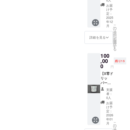
発送は
た場合
ますよ
ビュー
ト：2個
イン仕
＋X零珈
・サイ
日本国
は、掲
お届
うお願
告知
(AT-1,
様) or B
琲豆＋
ズ：
内に限
け予
載をお
いいた
ページ
AT-2) ★
タイプ
試作ア
W150×
定：
らせて
断りす
しま
が存続
ベース
(部分研
タッチ
2025
H210m
いただ
る場合
す。
年12
する限
・サイ
磨仕
メント
m ◎備
きま
がござ
こ
月
り掲載
ズ：
様：天
＋デ
考欄に
の
す。 ※
いま
リ
・掲載
W120×
面＋中
ビュー
以下の
タ
お名前
す。予
ー
方法：
D120×
面) ・数
告知
ご記入
ン
or ニッ
詳細を見る
めご了
を
文字の
H2mm
量
ページ
をお願
選
クネー
承くだ
択
み／サ
※画像は
：1点
お名前
いしま
す
ムで
さい。
る
イズ：
イラス
・サイ
掲載(小)
す。 ・
あって
※リター
100
小／
トで
ズ ：
＋ス
告知
も公序
ン商品
2025年
す。実
W104×
テッ
,00
ページ
良俗に
の製作
残り15
09月〜
物はヘ
D104×
カー
に掲載
0
反する
には万
円
★H2Ox
アライ
H72mm
(大)】
するお
など当
全を期
デ
ンのス
・重
★X零ド
【X零ド
名前 or
方が相
して取
ビュー
テンレ
量
リッ
リッ
ニック
応しく
り組み
記念ス
スにな
：約
パー ・
パー
ネーム
ないと
ます
テッ
りま
200g ・
Aタイプ
AorBタ
※商品の
判断し
が、ハ
支援
カー(大)
す。 ★
アタッ
(オール
イプ＋
発送は
た場合
ンドメ
者：
・サイ
珈琲豆
チメン
ヘアラ
ベース
日本国
は、掲
0人
イドの
ズ：
「
ト：2個
イン仕
＋X零珈
内に限
載をお
ため接
お届
W150×
Brewm
(AT-1,
様) or B
琲豆＋
らせて
断りす
け予
合部や
H210m
an
AT-2) ★
タイプ
試作ア
いただ
定：
る場合
表面に
m ◎備
Tokyo X
ベース
(部分研
タッチ
2026
きま
がござ
若干の
年01
考欄に
零スペ
・サイ
磨仕
メント
す。 ※
いま
変形や
こ
月
以下の
シャル
ズ：
様：天
＋デ
お名前
の
す。予
小傷な
リ
ご記入
」 ・名
W120×
面＋中
ビュー
or ニッ