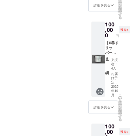
タ
(AT-3,
が存続
発送は
た場合
ー
掲載(小)
：1点
ン
AT-4)
詳細を見る
する限
日本国
は、掲
を
＋ス
・サイ
選
★H2Ox
り掲載
内に限
載をお
択
テッ
ズ ：
す
零デ
・掲載
らせて
断りす
る
カー
W104×
ビュー
方法：
いただ
る場合
100
(大)】
D104×
告知
文字の
きま
がござ
★X零ド
,00
H72mm
ページ
み／サ
残り6
す。 ※
いま
リッ
・重
0
に支援
イズ：
お名前
円
す。予
パー ・
量
者様の
小／
or ニッ
めご了
Aタイプ
【X零ド
：約
お名前
2025年
クネー
承くだ
(オール
リッ
200g ・
を掲載
09月〜
ムで
さい。
ヘアラ
パー
アタッ
しま
★H2Ox
あって
※リター
イン仕
AorBタ
チメン
す。 ・
デ
も公序
支援
ン商品
様) or B
イプ＋
ト：2個
掲載期
ビュー
者：
良俗に
の製作
タイプ
ベース
(AT-1,
間：
4人
記念ス
反する
には万
(部分研
＋X零珈
AT-2) ★
H2Ox零
テッ
お届
など当
全を期
磨仕
琲豆＋
試作ア
デ
け予
カー(大)
方が相
して取
様：天
試作ア
タッチ
定：
ビュー
・サイ
応しく
り組み
面＋中
タッチ
2025
メン
告知
ズ：
ないと
ます
年10
面) ・数
メント
ト：2個
ページ
W150×
判断し
が、ハ
こ
月
量
＋デ
(AT-3,
の
が存続
H210m
た場合
ンドメ
リ
：1点
ビュー
AT-4)
タ
する限
m ◎備
は、掲
イドの
ー
・サイ
告知
★H2Ox
ン
り掲載
詳細を見る
考欄に
載をお
ため接
を
ズ ：
ページ
零デ
選
・掲載
以下の
断りす
合部や
択
W104×
お名前
ビュー
す
方法：
ご記入
る場合
表面に
る
D104×
掲載(小)
告知
文字の
をお願
がござ
若干の
100
H72mm
＋ス
ページ
み／サ
いしま
いま
変形や
・重
テッ
,00
に支援
イズ：
す。 ・
残り9
す。予
小傷な
量
カー
者様の