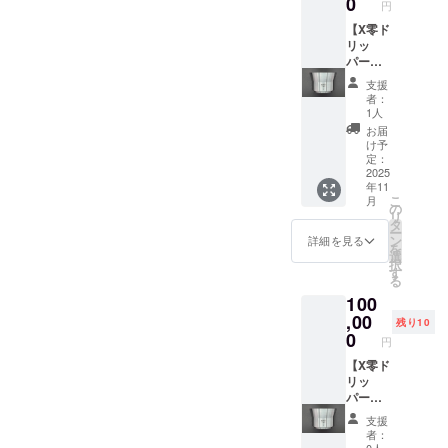
0
小／
告知
めご了
円
どが生
：約
(大)】
お名前
2025年
ページ
承くだ
じるこ
200g ・
★X零ド
【X零ド
を掲載
09月〜
に掲載
さい。
とがあ
アタッ
リッ
リッ
しま
★H2Ox
するお
※リター
りま
チメン
パー ・
パー
す。 ・
デ
名前 or
ン商品
す。何
ト：2個
Aタイプ
AorBタ
掲載期
ビュー
ニック
の製作
支援
とぞご
(AT-1,
(オール
イプ＋
間：
記念ス
ネーム
者：
には万
了承い
AT-2) ★
ヘアラ
ベース
H2Ox零
テッ
1人
※商品の
全を期
ただけ
試作ア
イン仕
＋X零珈
デ
カー(大)
発送は
お届
して取
ますよ
タッチ
様) or B
琲豆＋
ビュー
・サイ
け予
日本国
り組み
うお願
メン
タイプ
試作ア
告知
定：
ズ：
内に限
ます
いいた
ト：2個
(部分研
タッチ
2025
ページ
W150×
らせて
が、ハ
しま
年11
(AT-3,
磨仕
メント
が存続
H210m
いただ
ンドメ
す。
こ
月
AT-4)
様：天
＋デ
する限
の
m ◎備
きま
イドの
リ
★H2Ox
面＋中
ビュー
り掲載
タ
考欄に
す。 ※
ため接
ー
零デ
面) ・数
告知
・掲載
ン
以下の
詳細を見る
お名前
合部や
を
ビュー
量
ページ
方法：
選
ご記入
or ニッ
表面に
択
告知
：1点
お名前
文字の
す
をお願
クネー
若干の
る
ページ
・サイ
掲載(小)
み／サ
いしま
ムで
変形や
100
に支援
ズ ：
＋ス
イズ：
す。 ・
あって
小傷な
者様の
W104×
テッ
,00
小／
告知
も公序
残り10
どが生
お名前
D104×
カー
2025年
0
ページ
良俗に
じるこ
円
を掲載
H72mm
(大)】
09月〜
に掲載
反する
とがあ
しま
・重
★X零ド
【X零ド
★H2Ox
するお
など当
りま
す。 ・
量
リッ
リッ
デ
名前 or
方が相
す。何
掲載期
：約
パー ・
パー
ビュー
ニック
応しく
とぞご
間：
200g ・
Aタイプ
AorBタ
記念ス
ネーム
ないと
了承い
支援
H2Ox零
アタッ
(オール
イプ＋
テッ
※商品の
判断し
者：
ただけ
デ
チメン
ヘアラ
ベース
カー(大)
0人