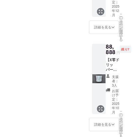
いへのご紹介、会話の話題
私たちの活動に今一歩足を
お名前
D104×
定：
W150×
あって
理、改良改善、低価格製品
掲載(小)
2025
H72mm
H210m
も公序
など、引き続きご協力をお
踏み入れたご参加をお願い
年12
＋ス
・重
m ◎備
の開発・X零の知的財産権の
良俗に
こ
月
テッ
量
の
願いいたします。◆ ◆ ◆最
考欄に
反する
いたします。◆追伸：弁理
リ
カー
申請取得及び侵害対策費
：約
タ
以下の
など当
ー
後に大変恐縮ですが、ご支
(小)】
200g ・
ン
士法人i-MIRAIさんが ホーム
ご記入
詳細を見る
方が相
を
用・後継機種の国際特許等
★X零ド
アタッ
選
をお願
応しく
択
援のリターンの制作仕上り
ページでこのプロジェクト
リッ
チメン
す
いしま
ないと
知的財産権の申請取得及び
る
パー ・
ト：1個
す。 ・
判断し
が少し遅れております。大
をご紹介くださいました。
88,
Ｂタイ
(AT-1)
告知
侵害対策費用・関連する新
た場合
残り7
プ：部
888
★H2Ox
変申し訳ありません。・ス
ページ
は、掲
円
(お知らせ欄)上智大学での講
分研磨
規プロジェクト立ち上げ費
零のデ
に掲載
載をお
【X零ド
テッカーは明日の発送とな
仕様(天
ビュー
義「知財とビジネス」でも
するお
断りす
用
リッ
面＋中
告知
名前 or
る場合
ります。・お名前掲載の
パー
事例としてご紹介されてい
面) ・数
ページ
ニック
がござ
■■■■■■■■■■■■■■■■■■■■
AorBタ
量
に支援
ネーム
いま
支援
H2Ox零デビュー告知ページ
る、と大変ありがたいお知
イプ＋
：1点
者様の
※お名前
者：
■
す。予
試作ア
・サイ
お名前
3人
は10月5日公開予定となりま
or ニッ
めご了
らせをいただきました。イ
タッチ
ズ ：
を掲載
クネー
お届
承くだ
メント
す。今しばらくお待ちいた
W104×
しま
け予
ノベーションの前線でご活
ムで
さい。
＋デ
D104×
定：
す。 ・
あって
だけますようよろしくお願
ビュー
2025
躍される弁理士の方々もご
H72mm
掲載期
も公序
年10
告知
・重
間：
良俗に
いいたします。※尚、H2Ox
こ
月
注目くださっておりま
ページ
量
の
H2Ox零
反する
リ
お名前
：約
タ
デ
本体につきましては、各規
など当
す。 https://www.imirai-
ー
掲載(小)
200g ・
ン
ビュー
詳細を見る
方が相
を
＋ス
定月の月末発送となりま
アタッ
選
告知
ip.com/発明家でもある川北
応しく
択
テッ
チメン
す
ページ
ないと
る