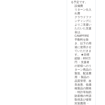
る予定です。
載をお
日本国
カー(大)
H2Ox零
品開封
Tokyo X
ファ
：3点
設備費
断りす
内に限
・サイ
デ
前には
零スペ
ベット)
・サイ
リターン仕入
る場合
らせて
ズ：
ビュー
必ずお
シャル
各1名
ズ ：
れ費
がござ
いただ
W150×
告知
届けの
」 ・名
×2 ★
W104×
クラウドファ
いま
きま
H210m
ページ
リター
称 ：
ベース
D104×
ンディングに
す。予
す。 ※
m ◎備
が存続
ンに貼
コー
×2 ・サ
H72mm
よりご支援い
めご了
お名前
考欄に
する限
付され
ヒー豆
イズ：
・重
ただいた支援
承くだ
or ニッ
以下の
り掲載
たラベ
・内容
W120×
量
金は、
さい。
クネー
ご記入
・掲載
ルや注
量：
D120×
：約
CAMPFIRE
※リター
ムで
をお願
方法：
意書き
100g ×2
H2mm
200g ・
手数料を除
ン商品
あって
いしま
文字の
をご確
※原材料
※画像は
アタッ
き、以下の用
の製作
も公序
す。 ・
み／サ
認くだ
及び添
イラス
チメン
途に使用させ
には万
良俗に
告知
イズ：
さい。
加物等
トで
ト：2個
ていただきま
全を期
反する
ページ
小／
★試作
の食品
す。実
(AT-1,
す。 ★目標
して取
など当
に掲載
2025年
アタッ
表示は
物はヘ
AT-2)
総額：850万
り組み
方が相
するお
09月〜
チメン
お届け
アライ
×3 ★
円 ・支援者
ます
応しく
名前 or
★H2Ox
ト：2個
商品の
ンのス
レー
の皆様へのリ
が、ハ
ないと
ニック
デ
(AT-3,
ラベル
テンレ
ザー彫
ターン商品の
ンドメ
判断し
ネーム
ビュー
AT-4)
に表記
スにな
刻によ
製造、配送費
イドの
た場合
※商品の
記念ス
★H2Ox
されま
りま
る名入
用 ・製品の
ため接
は、掲
発送は
テッ
零デ
す。商
す。 ★
れ(アル
品質管理、改
合部や
載をお
日本国
カー(大)
ビュー
品開封
珈琲豆
ファ
良改善、低価
表面に
断りす
内に限
・サイ
告知
前には
「
ベット)
格製品の開発
若干の
る場合
らせて
ズ：
ページ
必ずお
Brewm
各1名
・特許等知的
変形や
がござ
いただ
W150×
に支援
届けの
an
×3 ★
財産権の申請
小傷な
いま
きま
H210m
者様の
リター
Tokyo X
ベース
取得及び侵害
どが生
す。予
す。 ※
m ◎備
お名前
ンに貼
零スペ
×3 ・サ
対策費用 ・
じるこ
めご了
お名前
考欄に
を掲載
付され
シャル
イズ：