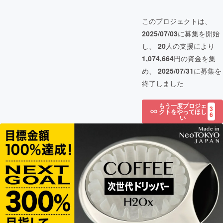
このプロジェクトは、
2025/07/03
に募集を開始
し、
20
人の支援により
1,074,664
円の資金を集
め、
2025/07/31
に募集を
終了しました
もう一度プロジェ
3
クトをやってほし
6
い