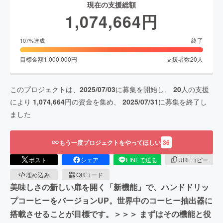
現在の支援総額
1,074,664
円
終了
107
%達成
目標金額
1,000,000
円
支援者数
20
人
このプロジェクトは、
2025/07/03
に募集を開始し、
20
人の支援
により
1,074,664
円の資金を集め、
2025/07/31
に募集を終了し
ました
もう一度プロジェクトをやってほしい
36
ポスト
シェア
LINEで送る
URLコピー
埋め込み
QRコード
美味しさの新しい扉を開く「新機能」で、ハンドドリッ
プコーヒーをバージョンUP。世界中のコーヒー抽出器に
搭載させることが目標です。＞＞＞ まずはその機能と役