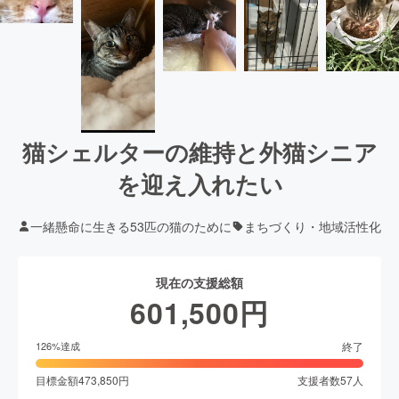
猫シェルターの維持と外猫シニア
を迎え入れたい
一緒懸命に生きる53匹の猫のために
まちづくり・地域活性化
現在の支援総額
601,500
円
終了
126
%達成
目標金額
473,850
円
支援者数
57
人