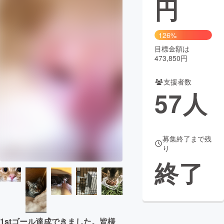
円
まちづくり・地域活性化
126%
目標金額は
CAMPFIRE for Social Good
CAMPFIRE Creation
473,850円
CAMPFIREふるさと納税
machi-ya
コミュニティ
支援者数
57
人
募集終了まで残
り
終了
1stゴール達成できました。皆様