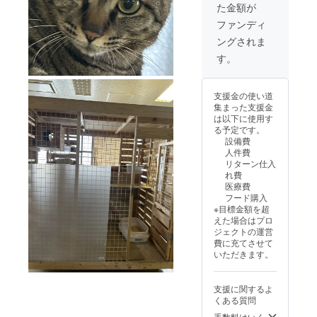
た金額が
ファンディ
ングされま
す。
支援金の使い道
集まった支援金
は以下に使用す
る予定です。
設備費
人件費
リターン仕入
れ費
医療費
フード購入
※目標金額を超
えた場合はプロ
ジェクトの運営
費に充てさせて
いただきます。
支援に関するよ
くある質問
手数料はいく