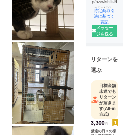
p/hz/wishlist/l
s/3T8AFGBT
特定商取引
RYP29?
法に基づく
ref_=wl_fv_l
表記
メッセー
e
ジを送る
リターンを
選ぶ
目標金額
未達でも
リターン
が届きま
す
(All-in
方式)
3,300
円
猫達の日々の様