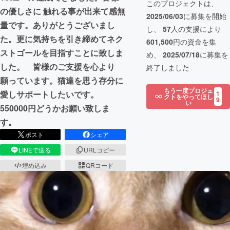
このプロジェクトは、
の優しさに 触れる事が出来て感無
2025/06/03
に募集を開始
量です。ありがとうございまし
し、
57
人の支援により
た。更に気持ちを引き締めてネク
601,500
円の資金を集
ストゴールを目指すことに致しま
め、
2025/07/18
に募集を
した。 皆様のご支援を心より
終了しました
願っています。猫達を思う存分に
もう一度プロジェ
愛しサポートしたいです。
1
クトをやってほし
9
い
550000円どうかお願い致しま
す。
ポスト
シェア
LINEで送る
URLコピー
埋め込み
QRコード