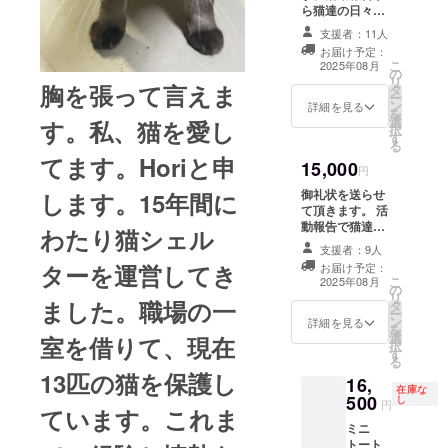
ら猫達の日々を
お伝え致しま
支援者：11人
す。こちらは
お届け予定：
5500円のご支援
こ
2025年08月
の
を同じリターン
リ
胸を張って言えま
タ
になります
ー
ン
詳細を見る
を
選
す。私、猫を愛し
択
す
る
てます。Horiと申
15,000
円
御礼状を送らせ
します。15年間に
て頂きます。 活
動報告で猫達の
わたり猫シェル
日々をお伝えい
支援者：9人
たします。 こち
ターを運営してき
お届け予定：
らは5500円
こ
2025年08月
の
11000円のご支
リ
ました。職場の一
タ
援と同じリター
ー
ン
ンになります。
詳細を見る
を
選
室を借りて、現在
択
す
る
13匹の猫を保護し
16,
在庫な
500
し
円
ています。これま
ミニ
トート