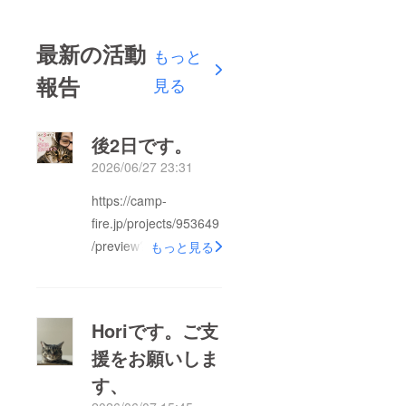
最新の活動
もっと
報告
見る
後2日です。
2026/06/27 23:31
https://camp-
fire.jp/projects/953649
/preview?
もっと見る
token=125oa7r2&amp
;utm_campaign=cp_p
o_share_c_msg_myp
Horiです。ご支
age_projects_showあ
援をお願いしま
と３日です。お願いし
す、
ます、