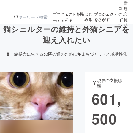
新
ロ
規
グ
会
プロジェクトを掲
はじ
プロジェクト
/
載するには
める
をさがす
イ
員
ン
登
猫シェルターの維持と外猫シニアを
録
迎え入れたい
人気のプロ
注目のリ
注目の新着プロ
募集終了が近いプ
もうすぐ公開
一緒懸命に生きる53匹の猫のために
まちづくり・地域活性化
ジェクト
ターン
ジェクト
ロジェクト
されます
アート・写真
音楽
現在の支援総
額
601,
テクノロジー・ガジェット
ゲーム・サ
500
映像・映画
書籍・雑誌
ビジネス・起業
チャレンジ