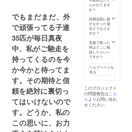
らかかります
か？
でもまだまだ、外
目標金額に届
かなかった場
で頑張ってる子達
合どうなりま
すか？
35匹が毎日真夜
支援で困った
中、私がご馳走を
時はどこに相
談したらいい
持ってくるのを今
ですか？
か今かと待ってま
ヘルプページを
見る
す。その期待と信
このプロジェクト
頼を絶対に裏切っ
の問題報告は
こち
ら
よりお問い合わ
てはいけないので
せください
す。どうか、私の
この思いに、お力