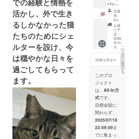
での経験と情熱を
バック
です．
活かし、外で生き
支援
猫の刺
者：
繍が最
5人
るしかなかった猫
高！で
お届
す。幅
け予
たちのためにシェ
21セン
定：
チ 高
2028
年10
さ23
ルターを設け、今
こ
月
コット
の
リ
ン 刺
タ
は穏やかな日々を
ー
繍はア
ン
詳細を見る
を
クリル
選
過ごしてもらって
択
糸で
す
る
す。 お
このプロ
ます。
色柄は
ジェクト
選んで
頂けま
は、
All-In方
せん。
式
です。
普通郵
便で発
目標金額に
送致し
関わらず、
ます。
2025/07/18
23:59:59
ま
でに集まっ