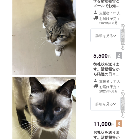
子を活動報告と
メールでお知ら
せ致します
支援者：21人
お届け予定：
こ
2025年08月
の
リ
タ
ー
ン
詳細を見る
を
選
択
す
る
5,500
円
御礼状を送りま
す。活動報告か
ら猫達の日々の
ご報告を致しま
支援者：11人
す
お届け予定：
こ
2025年08月
の
リ
タ
ー
ン
詳細を見る
を
選
択
す
る
11,000
円
お礼状を送りま
す。活動報告か