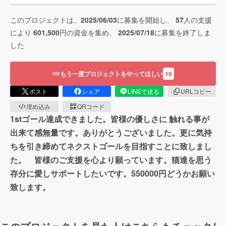
このプロジェクトは、
2025/06/03
に募集を開始し、
57
人の支援
により
601,500
円の資金を集め、
2025/07/18
に募集を終了しま
した
もう一度プロジェクトをやってほしい
19
ポスト
シェア
LINEで送る
URLコピー
埋め込み
QRコード
1stゴール達成できました。皆様の優しさに 触れる事が
出来て感無量です。ありがとうございました。更に気持
ちを引き締めてネクストゴールを目指すことに致しまし
た。 皆様のご支援を心より願っています。猫達を思う
存分に愛しサポートしたいです。550000円どうかお願い
致します。