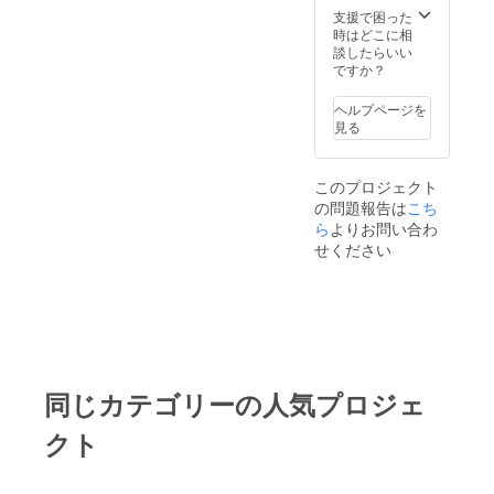
ジサイ
支援で困った
ズは支
時はどこに相
援者様
談したらいい
とメー
ですか？
ルにて
サイズ
も色も
ヘルプページを
相談）
見る
※ご購入
後メー
ルにて
このプロジェクト
サイズ
の問題報告は
こち
表と色
ら
よりお問い合わ
送付致
せください
しま
す。 ◆
みる画
伯手書
き黒豆
さん
グッズ
（眼鏡
ふ
同じカテゴリーの人気プロジェ
き）/
150㎜
クト
×150㎜
◆黒豆
さんと