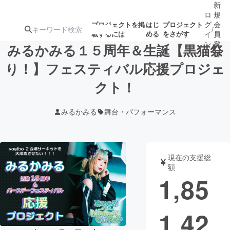
新
ロ
規
グ
会
プロジェクトを掲
はじ
プロジェクト
/
載するには
める
をさがす
イ
員
ン
登
みるかみる１５周年＆生誕【黒猫祭
録
り！】フェスティバル応援プロジェ
クト！
人気のプロ
注目のリ
注目の新着プロ
募集終了が近いプ
もうすぐ公開
ジェクト
ターン
ジェクト
ロジェクト
されます
みるかみる
舞台・パフォーマンス
アート・写真
音楽
現在の支援総
テクノロジー・ガジェット
ゲーム・サ
額
1,85
映像・映画
書籍・雑誌
1,42
ビジネス・起業
チャレンジ