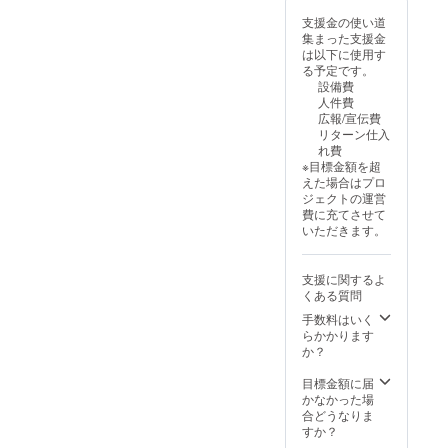
あなた
定
法令に
がセト
支援金の使い道
基づく
リ決め
集まった支援金
医療、
れるラ
は以下に使用す
診療行
イブ動
る予定です。
為では
画 ※
設備費
ござい
データ
人件費
ませ
をメー
広報/宣伝費
ん。効
ルにて
リターン仕入
果には
送付 ※
れ費
個人差
セトリ
※目標金額を超
がござ
をメー
えた場合はプロ
います
ルにて
ジェクトの運営
ことを
支援者
費に充てさせて
あらか
様と相
いただきます。
じめご
談 ※有
了承く
効期限
ださ
2025年
支援に関するよ
い。 ◆
10月5日
くある質問
みるポ
から
スト
手数料はいく
2025年
カー
らかかります
12月31
ド
か？
日まで
148×10
◆オリ
0
目標金額に届
ジナル
かなかった場
ジャー
合どうなりま
ジ ※
すか？
ジャー