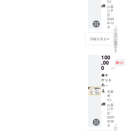
影】 両
（お名
担くだ
3人
セトリ
会場チ
前とサ
さい。
をメー
お届
ケット
イン入
3時間リ
け予
ルにて
5000円
り） /
定：
クエス
支援者
分両会
2025
210㎜
ト撮影
様と相
年10
場ドリ
×70㎜
・有効
談 ※有
こ
月
ンク代
◆バッ
の
期限：
効期限
リ
別途 ・
クド
タ
2026年
2025年
ー
両会場
ロップ
ン
8月末ま
詳細を見る
10月5日
を
会場チ
に名前
選
で ※支
から
択
ケット
記載 掲
す
援者と
2025年
る
・日
載期
日程調
12月31
100
時：
間:2025
整 ・場
日まで
2025年
,00
.10.4よ
所：※支
・ホー
残り1
10月4日
り み
0
援者と
リーマ
円
（土曜
るかみ
日程調
ウンテ
日） ・
◆チ
るが存
整 (遠方
ンとメ
場所：
ケット
在する
の場
タバ
Yogibo
あ
かぎり
合、同
リィ
META
り！！
掲載:文
行ス
両会場
支援
VALLE
すべ
字のみ
タッフ
チケッ
者：
Y メ
てセッ
◆クラ
とみる
4人
ト ・日
タ・
ト
ファン
かみる
時：
お届
ヴァ
100000
限定カ
の分の
け予
2025年
リィ
円 ◆両
ラーT
定：
交通費
10月4日
AND
会場通
2025
シャツ
負担願
（土曜
年09
ホー
しチ
（ミン
いま
日） ・
こ
月
リーマ
ケット
トグ
の
す。）
場所：
リ