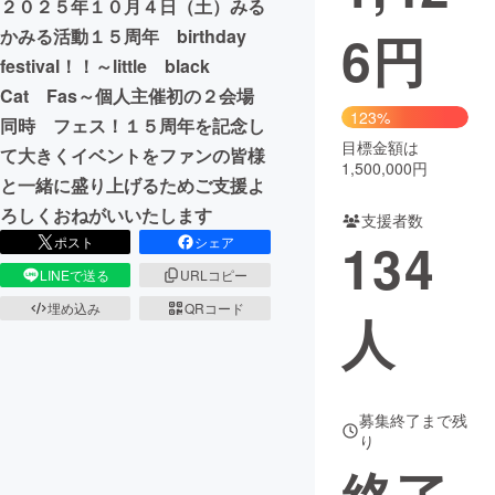
２０２５年１０月４日（土）みる
6
円
かみる活動１５周年 birthday
まちづくり・地域活性化
festival！！～little black
Cat Fas～個人主催初の２会場
CAMPFIRE for Social Good
CAMPFIRE Creation
123%
同時 フェス！１５周年を記念し
CAMPFIREふるさと納税
machi-ya
コミュニティ
目標金額は
て大きくイベントをファンの皆様
1,500,000円
と一緒に盛り上げるためご支援よ
ろしくおねがいいたします
支援者数
134
ポスト
シェア
LINEで送る
URLコピー
埋め込み
QRコード
人
募集終了まで残
り