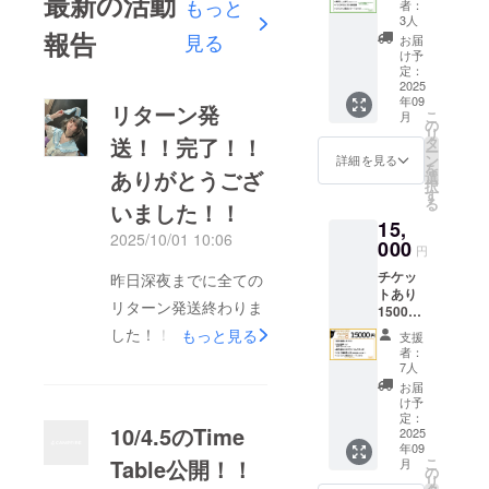
最新の活動
◆当日
もっと
メッ
者：
予定 ◆
撮影
セージ
3人
クラ
報告
チェキ
見る
にて送
お届
ファン
券1枚
付下さ
け予
限定ア
（当日
定：
い。 ・
ナザー
2025
以降も
掲載期
年09
ジャ
使えま
間：
リターン発
こ
月
ケット
す） ※
の
2025年
リ
サイン
有効期
送！！完了！！
タ
10月4日
ー
入り ◆
限:2026
ン
イベン
詳細を見る
を
クラ
ありがとうござ
.10.4ま
選
トから
択
ファン
で ・
す
ライブ
る
いました！！
限定サ
ホー
中 ・掲
15,
イン入
リーマ
載方
2025/10/01 10:06
りブロ
000
ウンテ
法：文
円
マイ
ンとメ
字のみ
チケッ
ド L版
昨日深夜までに全ての
タバ
トあり
◆実写
リィ
リターン発送終わりま
15000
ミニの
両会場
円 ◆両
ぼり
チケッ
した！！改めてありが
もっと見る
支援
会場会
（お名
ト ・日
者：
とうございました！！
場チ
前とサ
時：
7人
ケット
イン入
2025年
お届
感謝でございます！！
◆当日
り）210
10月4日
け予
何かぬけがあったりも
発売CD
㎜×70㎜
定：
（土曜
10/4.5のTime
※収録曲
2025
◆バッ
日） ・
するかもなので、何せ
年09
3曲予定
クド
場所：
Table公開！！
こ
月
◆クラ
スタッフと2人で手作
ロップ
の
Yogibo
リ
ファン
に名前