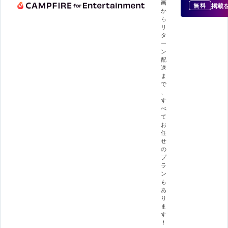
画
掲載
無料
か
ら
リ
タ
ー
ン
配
送
ま
で
、
す
べ
て
お
任
せ
の
プ
ラ
ン
も
あ
り
ま
す
！