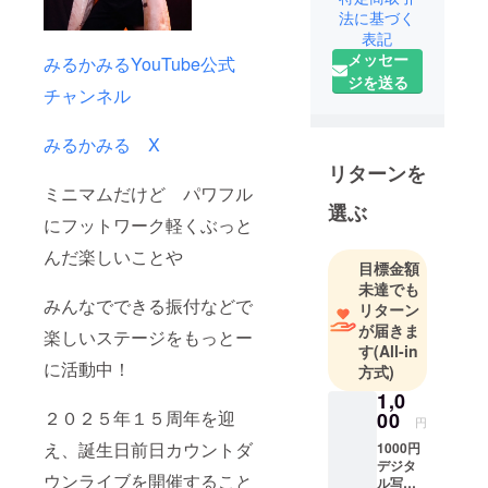
法に基づく
ソロ活動に
表記
て、大阪と
メッセー
みるかみるYouTube公式
東京を拠点
ジを送る
にアーティ
チャンネル
スト活動し
ております
みるかみる X
リターンを
プライベー
ミニマムだけど パワフル
選ぶ
トでは黒猫
にフットワーク軽くぶっと
の黒豆えん
んだ楽しいことや
ぴつ溺愛中
目標金額
未達でも
みんなでできる振付などで
リターン
が届きま
楽しいステージをもっとー
す
(All-in
に活動中！
方式)
1,0
２０２５年１５周年を迎
00
円
え、誕生日前日カウントダ
1000円
デジタ
ウンライブを開催すること
ル写真