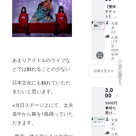
ポスト
【整体
カー
チケッ
ド
ト】 整
100×14
体チ
8 みる
支援
ケット
ステッ
者：
10分 ・
カー
2人
現金へ
50×50 ※
お届
の交換
占いチ
け予
はでき
定：
ケット
ませ
2025
送付
年09
ん。お
こ
月
あまりアイドルのライブな
つりは
の
リ
でませ
タ
ー
どでは触れることの少ない
ん。 ・
ン
詳細を見る
を
神戸療
選
択
術院に
す
日本文化にも触れていただ
る
て使用
3,0
できま
きたいと思います。
す ・当
00
円
日のみ
3000円
ライブ
※当日ステージ上にて、太夫
◆待ち
ハウ
受けカ
道中から舞を1曲踊っていた
ス
レン
ブース
支援
だきます。
ダー画
にて有
者：
像（9
効期間
4人
月、10
・支援
お届