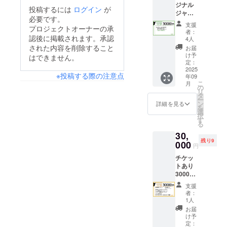
ジナル
サイズ
定）
い
投稿するには
ログイン
が
ます。チゲットにてご
ジャー
◆ 実写
※L/XL/X
L.XL.XX
必要です。
ジ ◆み
ミニの
予約受付中です！
XL/XXX
L.XXXL
支援
プロジェクトオーナーの承
る画伯
ぼり
L プル
※ミニの
者：
手書き
認後に掲載されます。承認
（お名
ダウン
4人
ぼりの
黒豆さ
前とサ
にてサ
された内容を削除すること
お名前
お届
んグッ
イン入
イズ指
け予
とバッ
はできません。
ズ（眼
り） /
定：
定下さ
クド
鏡ふ
2025
210㎜
い。 ・
ロップ
※投稿する際の注意点
年09
き）/
×70㎜
ホー
に記載
こ
月
150㎜
◆バッ
の
リーマ
してい
リ
×150㎜
クド
タ
ウンテ
いお名
ー
◆黒豆
ロップ
ン
ンとメ
詳細を見る
前を
を
さんと
に名前
選
タバ
メッ
択
の貴方
記載 掲
す
リィ
セージ
る
様だけ
載期間
両会場
にて送
30,
の動画
2025.10
チケッ
付下さ
残り9
メッ
000
.4. よ
ト ・日
い。
円
セー
り み
時：
チケッ
ジ 30
るかみ
2025年
トあり
秒 ※
るが存
10月4日
30000
ジャー
在する
（土曜
円 ◆両
ジサイ
かぎり
日） ・
支援
会場会
ズは支
記載:文
場所：
者：
場チ
援者様
字のみ
1人
Yogibo
ケット
と相談
◆クラ
META
お届
◆当日
メール
ファン
け予
VALLE
発売CD
の上作
定：
限定カ
Y メ