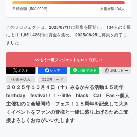
目標金額
1,500,000
円
支援者数
134
人
このプロジェクトは、
2025/07/11
に募集を開始し、
134
人の支援
により
1,851,426
円の資金を集め、
2025/08/25
に募集を終了し
ました
もう一度プロジェクトをやってほしい
ポスト
シェア
LINEで送る
URLコピー
埋め込み
QRコード
２０２５年１０月４日（土）みるかみる活動１５周年
birthday festival！！～little black Cat Fas～個人
主催初の２会場同時 フェス！１５周年を記念して大き
くイベントをファンの皆様と一緒に盛り上げるためご支
援よろしくおねがいいたします