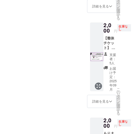
ウンテ
◆当日
リーン
タ
・支援
Yogibo
ー
ン ・支
発売CD
予定）
ン
者様の
詳細を見る
META
を
援者様
※収録曲
※ミニの
選
交通費
VALLE
択
の交通
3曲予定
ぼりの
す
や滞在
Y メ
る
費や滞
◆クラ
お名前
費：支
タ・
2,0
在費：
ファン
とバッ
援者様
ヴァ
在庫な
支援者
限定ア
00
クド
し
の交通
リィ
円
様の交
ナザー
ロップ
費や滞
Yogibo
【整体
通費や
ジャ
に記載
在費は
META
チケッ
滞在費
ケット
してい
各自で
VALLE
ト】 整
は各自
サイン
いお名
ご負担
Y ホー
体チ
でご負
入り ◆
前を
くださ
リーマ
支援
ケット
担くだ
クラ
メッ
い。 ・
者：
ウンテ
10分 ・
さい。
ファン
セージ
5人
支援者
ン ・支
現金へ
5時間リ
限定サ
にて送
様との
お届
援者様
の交換
クエス
イン入
付下さ
け予
連絡方
の交通
はでき
ト撮影
りブロ
定：
い。 ◆
法：詳
費や滞
ませ
2025
・有効
マイ
大きい
細は
在費：
年09
ん。お
期限：
ド L版
実写の
メール
支援者
こ
月
つりは
2026年
サイズ
の
ぼ
で連絡
様の交
リ
でませ
8月末ま
◆実写
タ
り /18
しま
通費や
ー
ん。 ・
で ※支
ミニの
ン
00mm×
詳細を見る
す。 み
滞在費
を
ヲタ健
援者と
ぼり
選
600mm
る猫ポ
は各自
択
Lab.8に
日程調
（お名
す
◆30分
スト
でご負
る
て使用
整 ・場
前とサ
あなた
カー
担くだ
2,0
できま
所：※支
イン入
がセト
ド
さい。
在庫な
す ・当
00
援者と
り）210
し
リ決め
148×10
円
日会場
日程調
㎜×70㎜
れるラ
0 みる
もりま
ブース