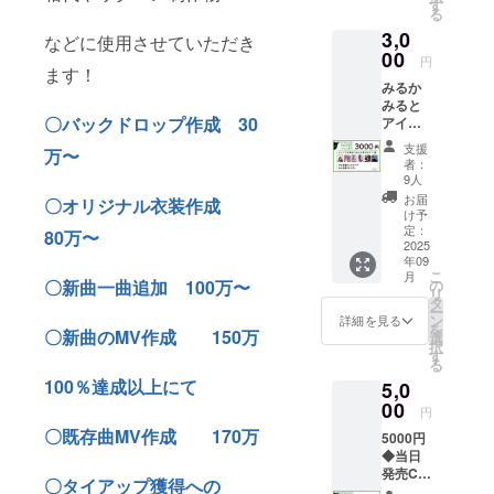
限定サ
す
じめご
る
イン入
了承く
3,0
りブロ
などに使用させていただき
ださ
マイ
00
い。 み
円
ド L版
ます！
るポス
みるか
※郵便に
トカー
みると
て発送
ド
〇バックドロップ作成 30
アイド
148×10
ルの
0
支援
万〜
ツー
者：
ショッ
9人
トチェ
お届
〇オリジナル衣装作成
キプラ
け予
ン みる
定：
80万〜
かみる
2025
年09
とアイ
こ
月
ドルさ
の
〇新曲一曲追加 100万〜
リ
んの
タ
ー
ツー
ン
詳細を見る
を
ショッ
〇新曲のMV作成 150万
選
択
トチェ
す
る
キ 1枚
100％達成以上にて
5,0
※郵送に
て送付
00
円
みるポ
〇既存曲MV作成 170万
5000円
スト
◆当日
カー
発売CD
ド
〇タイアップ獲得への
※収録曲
100×14