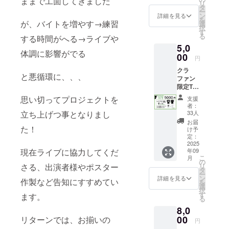
ままで工面してきました
リ
場チ
タ
ー
ケット
ン
詳細を見る
を
・日
が、バイトを増やす→練習
選
択
時：
す
る
する時間がへる→ライブや
2025年
5,0
10月4日
体調に影響がでる
（土曜
00
円
日） ・
クラ
場所：
と悪循環に、、、
ファン
Yogibo
限定T
META
シャツ
VALLE
思い切ってプロジェクトを
支援
プラン
Y メ
者：
色:黒or
タ・
33人
立ち上げつ事となりまし
白 サイ
ヴァ
お届
ズ:L、
た！
リィ
け予
M.X L、
OR
定：
XXL.XX
2025
ホー
年09
現在ライブに協力してくだ
XL みる
リーマ
こ
月
ポスト
ウンテ
の
リ
さる、出演者様やポスター
カー
ン ・支
タ
ー
ド
援者様
ン
詳細を見る
作製など告知にすすめてい
を
100×14
の交通
選
択
8 みる
費や滞
す
ます。
る
ステッ
在費：
8,0
カー
支援者
50×50
00
様の交
リターンでは、お揃いの
円
通費や