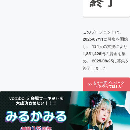
終了
このプロジェクトは、
2025/07/11
に募集を開始
し、
134
人の支援により
1,851,426
円の資金を集
め、
2025/08/25
に募集を
終了しました
もう一度プロジェク
トをやってほしい