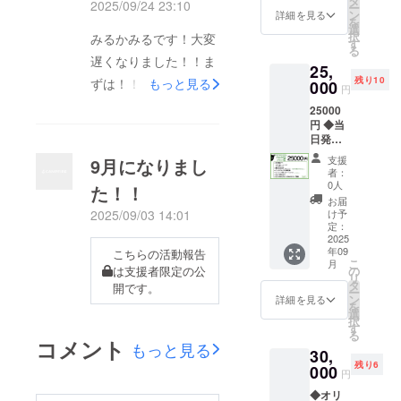
タ
META
2025/09/24 23:10
業だったため、、申し
ー
限定ア
記載 ・
ン
VALLE
詳細を見る
を
ナザー
掲載期
選
訳ないです！10/2まで
Y メ
択
みるかみるです！大変
ジャ
間：
す
タ・
る
にはお届けになると思
ケット
2025年
ヴァ
遅くなりました！！ま
25,
サイン
10月4日
リィ
いますので何かあれ
残り10
ずは！！メタバリィタ
もっと見る
入り ◆
000
イベン
Yogibo
円
ば、ご連絡おまちして
新衣装
トよ
META
イムテーブルです！並
25000
スタジ
り、み
VALLE
ます！さて！10/4皆様
円 ◆当
オサイ
行物販などは、される
るかみ
Y ホー
日発売
ン入り
お待ちしておりま
るが存
リーマ
方としない方がいるの
CD ※収
チェキ
在する
ウンテ
支援
9月になりまし
す！！！！
録曲3曲
◆当日
かぎり
でご注意ください！お
ン ・支
者：
予定 ◆
撮影
・掲載
0人
援者様
た！！
次はホーリーマウンテ
クラ
チェキ
方法：
の交通
お届
ファン
券2枚
文字の
け予
2025/09/03 14:01
費や滞
ンのタイムテーブルで
限定ア
（当日
定：
み ◆ク
在費：
す！こちら、転換リハ
ナザー
2025
以降も
ラファ
支援者
年09
ジャ
こちらの活動報告
使えま
ン限定
様の交
あるため転換25分ある
こ
月
ケット
す） ※
の
は支援者限定の公
カラーT
通費や
リ
サイン
のでその間に物販フロ
有効期
タ
シャツ
滞在費
開です。
ー
入り ◆
限
ン
（白予
詳細を見る
は各自
アで行っております！
を
クラ
2026.10
選
定） ※
でご負
択
ファン
.4まで
す
フードや整体もありま
サイズ
担くだ
る
限定サ
◆クラ
コメント
展開プ
さい。
もっと見る
す！そして！こちらは
30,
イン入
ファン
ルダウ
残り6
りブロ
000
限定T
ンより
ギルド深夜のタイム
円
マイ
シャツ
お選び
◆オリ
テーブルとなっており
ド L版
（白予
くださ