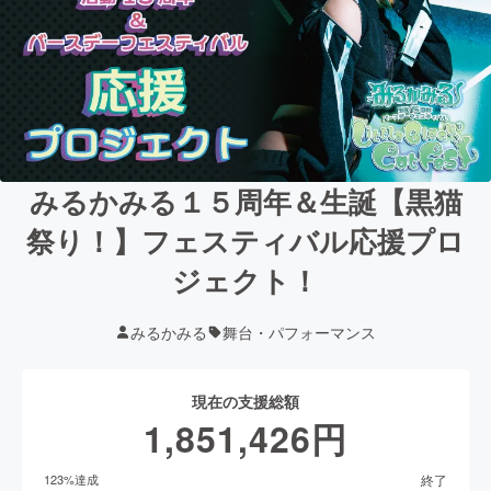
みるかみる１５周年＆生誕【黒猫
祭り！】フェスティバル応援プロ
ジェクト！
みるかみる
舞台・パフォーマンス
現在の支援総額
1,851,426
円
終了
123
%達成