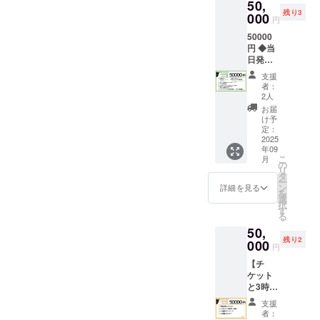
50,
時：
シャツ
れるラ
残り3
2025年
000
（白予
イブ動
円
10月4日
定） ※
画 ※
50000
（土曜
サイズ
データ
円 ◆当
日） ・
プルダ
にて
日発売
場所：
ウンよ
メール
CD ※収
Yogibo
り指定
で送付
支援
録曲3曲
META
下さ
者：
※セトリ
予定 ◆
VALLE
い。
2人
メール
クラ
Y メ
※L.XL.X
お届
にて支
ファン
タ・
XL.XXX
け予
援者様
限定ア
ヴァ
定：
L ◆ 大
と相談
ナザー
2025
リィ
きい実
※有効期
年09
ジャ
AND
写のぼ
限2025
こ
月
ケット
ホー
の
り /18
年10月5
リ
サイン
リーマ
タ
00mm×
日より
ー
入り ◆
ウンテ
ン
600mm
詳細を見る
2025年
を
クラ
ン ・支
選
◆30分
12月31
択
ファン
援者様
す
あなた
日まで
る
限定サ
の交通
がセト
50,
イン入
費や滞
リ決め
残り2
りブロ
000
在費：
れるラ
円
マイ
支援者
イブ動
【チ
ド L
様の交
画 ※
ケット
版サイ
通費や
データ
と3時間
ズ ◆ 実
滞在費
をメー
リクエ
写ミニ
は各自
ルにて
支援
スト撮
のぼり
でご負
送付 ※
者：