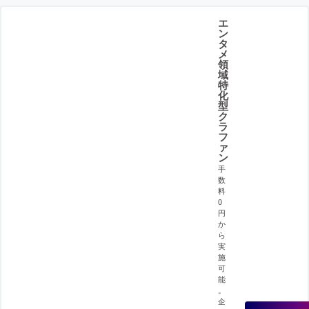
エ
ン
タ
メ
領
域
特
化
型
ク
ラ
フ
ァ
ン
手
数
料
0
円
か
ら
実
施
可
能
。
企