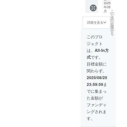
法：詳
プに記
（後日
ませ
2025
まで
ご負担
細は
載して
渡
年09
ん。お
「運勢/
くださ
メール
いいお
し）/
こ
月
つりは
効能は
の
い。 ・
で連絡
名前を
画像
リ
でませ
確約す
タ
法令に
しま
メッ
データ
ー
ん。 ・
るもの
ン
基づく
詳細を見る
す。 み
セージ
のみ
を
ヲタ健
ではあ
選
医療、
る猫ポ
にて送
24枚
択
Lab.8店
りませ
す
診療行
スト
付下さ
◆CD
る
舗にて
ん。 30
為では
このプロ
カー
い。 ◆
ジャ
使用で
分 占
ござい
ド
クラ
ケット
ジェクト
きます
い みる
ませ
148×10
ファン
スタジ
・有効
ポスト
ん。効
は、
All-In方
0 みる
限定カ
オ撮影
期間
カー
果には
猫ス
ラーT
写真
式
です。
2025年
ド
個人差
テッ
シャツ
集 /
12月末
100×14
がござ
目標金額に
カー
（ミン
A5スク
まで ・
8 みる
います
トグ
エアサ
関わらず、
支援者
ステッ
ことを
60×60
リー
イズ
様の交
カー
あらか
2025/08/25
ン）
24ペー
通費や
50×50 ※
じめご
※L.XL.X
ジ
23:59:59
ま
滞在
占いチ
了承く
XL.XXX
◆REC
費：支
ケット
ださ
でに集まっ
ｌ サ
風景動
援者様
送付
い。 み
イズプ
画 ※
た金額が
の交通
るポス
ルダウ
データ
費や滞
トカー
ファンディ
ンより
をメー
在費は
ド
おえら
ルにて
ングされま
各自で
148×10
びくだ
送付※収
ご負担
0
す。
さい
録時間
くださ
◆30分
10分予
い。 ・