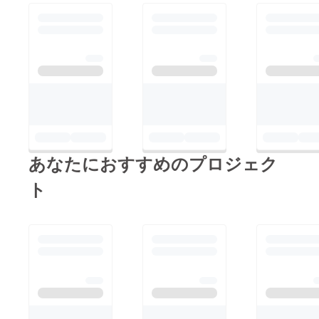
の貴方
様だけ
の動画
メッ
セージ
（30
秒） ※
メール
にて
データ
にて送
付 ◆当
日入
り、リ
あなたにおすすめのプロジェク
ハから
MV撮影
の終わ
ト
るまで
のデジ
タル写
真集
（後日
渡
し）/
画像
データ
のみ
24枚