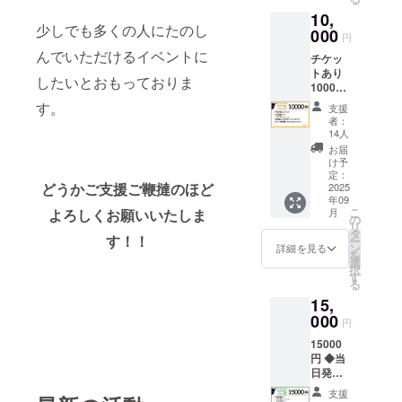
限定サ
※郵送に
様の交
10,
イン入
て送付
通費や
少しでも多くの人にたのし
りブロ
000
滞在費
円
マイ
は各自
んでいただけるイベントに
チケッ
ド L版
でご負
トあり
◆実写
担くだ
したいとおもっておりま
10000
ミニの
さい。
円 ◆両
ぼり
す。
支援
会場会
（お名
者：
場チ
前とサ
14人
ケット
イン入
お届
◆当日
り）210
け予
発売CD
㎜×70㎜
定：
どうかご支援ご鞭撻のほど
※収録曲
2025
◆バッ
年09
3曲予定
クド
こ
月
よろしくお願いいたしま
◆クラ
ロップ
の
リ
ファン
に名前
タ
す！！
ー
限定ア
記載
ン
詳細を見る
を
ナザー
※ミニの
選
択
ジャ
ぼりの
す
る
ケット
お名前
15,
サイン
とバッ
入り ◆
000
クド
円
新衣装
ロップ
15000
スタジ
に記載
円 ◆当
オサイ
してい
日発売
ン入り
いお名
CD ※収
チェキ
前を
支援
録曲3曲