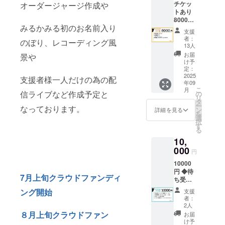
チケッ
オーダージャージ作成や
滞在費
トあり
は各自
8000円
でご負
みるかみる初のお名前入り
◆両会
担くだ
支援
場会場
さい。
者：
のぼり、レコーディング風
チケッ
◆当日
13人
ト ◆当
発売CD
お届
景や
日発売
※収録曲
け予
CD ※収
定：
3曲予定
録曲3曲
2025
◆クラ
支援者様一人だけの為の配
年09
予定 ◆
ファン
こ
月
クラ
信ライブなど作成予定と
の
限定ア
リ
ファン
タ
ナザー
ー
なっております。
限定ア
ン
CDジャ
詳細を見る
を
ナザー
選
ケット
択
ジャ
す
る
ケット
10,
サイン
入り ◆
000
円
スタジ
10000
オ撮影
円 ◆待
チェキ
7月上旬クラウドファンディ
ち受け
・ホー
カレン
リーマ
ング開始
支援
ダー画
ウンテ
者：
像（9
ン、メ
2人
月、10
タバ
８月上旬クラウドファン
お届
月）/
リィ両
け予