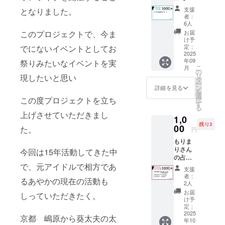
お礼
支援
となりました。
メッ
者：
セージ
6人
※メール
お届
このプロジェクトで、今ま
にて画
け予
像送付
定：
でにないイベントとしてお
2025
年09
祭りみたいなイベントを実
こ
月
の
リ
現したいと思い
タ
ー
ン
詳細を見る
を
選
この度プロジェクトを立ち
択
す
る
上げさせていただきまし
1,0
残り3
00
た。
円
もりま
りさん
今回は15年活動してきた中
の占い
「運勢/
で、元アイドルで相方であ
支援
効能は
者：
るあやかの現在の活動も
確約す
2人
るもの
お届
しっていただきたく。
ではあ
け予
りませ
定：
ん。 普
2025
京都 嶋原から葵太夫の太
年10
段レン