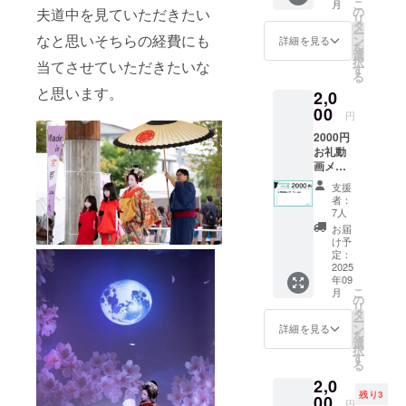
こ
月
タルス
の
夫道中を見ていただきたい
リ
ペース
タ
ー
や安倍
なと思いそちらの経費にも
ン
詳細を見る
を
晴明神
選
択
当てさせていただきたいな
社さん
す
る
などで
と思います。
2,0
占いを
されて
00
円
る もり
2000円
まりさ
お礼動
んが当
画メッ
日に来
セージ
てくだ
支援
（2分程
さりま
者：
度） ※
す！
7人
メール
2025年
お届
にて
10月4日
け予
データ
使用 当
定：
送付
2025
日使え
年09
なくて
こ
月
も、後
の
リ
日使用
タ
ー
可能！
ン
詳細を見る
を
2025年
選
択
12月末
す
る
まで 10
2,0
分 占
残り3
00
い みる
円