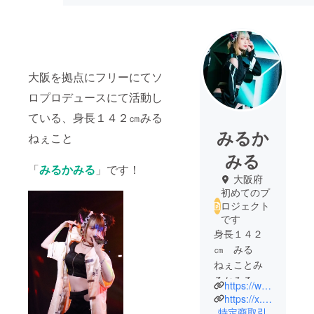
大阪を拠点にフリーにてソ
ロプロデュースにて活動し
ている、身長１４２㎝みる
みるか
ねぇこと
みる
「
みるかみる
」です！
大阪府
初めてのプ
ロジェクト
です
身長１４２
㎝ みる
ねぇことみ
るかみるで
https://www.youtube.com/@mirukamiru
す
https://x.com/ochibi142milky
特定商取引