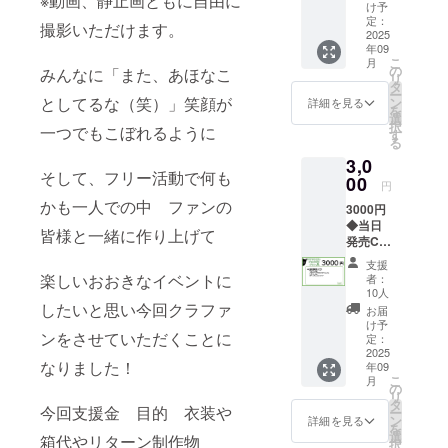
※動画、静止画ともに自由に
月）/
者様の
け予
スマホ
交通費
定：
撮影いただけます。
サイズ
2025
や滞在
年09
の画像
費やチ
こ
月
データ
ケット
の
みんなに「また、あほなこ
リ
（2160
代：支
タ
ー
×1920pi
援者様
としてるな（笑）」笑顔が
ン
詳細を見る
を
x) ◆お
の交通
選
択
一つでもこぼれるように
礼動画
費や滞
す
る
メッ
在費は
3,0
セージ
各自で
そして、フリー活動で何も
（衣装
00
ご負担
円
違い、3
くださ
かも一人での中 ファンの
3000円
分程
い。 ・
◆当日
度） ※
法令に
皆様と一緒に作り上げて
発売CD
メール
基づく
※収録曲
にて
医療、
支援
3曲予定
データ
診療行
楽しいおおきなイベントに
者：
◆クラ
送付
為では
10人
ファン
したいと思い今回クラファ
ござい
お届
限定ア
ませ
け予
ンをさせていただくことに
ナザー
定：
ん。効
CDジャ
2025
果には
なりました！
年09
ケット
個人差
こ
月
サイン
の
がござ
リ
入り ◆
タ
います
今回支援金 目的 衣装や
ー
クラ
ン
ことを
詳細を見る
を
ファン
選
あらか
箱代やリターン制作物
択