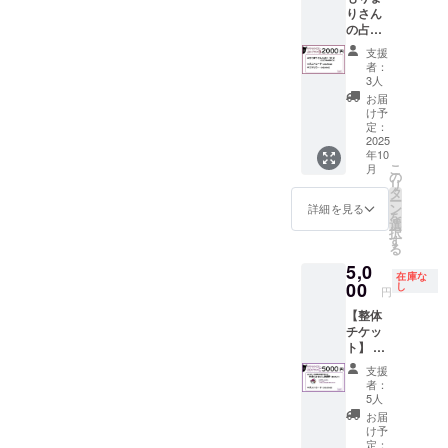
整 (遠方
◆大き
イブ動
猫ス
りさん
ORみる
の場
い実写
画 ※
テッ
の占い
飯にて
合、同
のぼ
データ
カー
普段レ
使用可
行ス
り
をメー
支援
ンタル
能。有
タッフ
1800m
ルにて
者：
60×60
スペー
効期間
とみる
m×600
3人
送付 ※
スや安
２０２
かみる
mm ◆
セトリ
お届
倍晴明
５．１
の分の
バック
け予
をメー
神社さ
２末ま
定：
交通費
ドロッ
ルにて
んなど
2025
で ※み
負担願
プに名
支援者
年10
で占い
る飯
いま
前記載
様と相
こ
月
をされ
毎週水
の
す。）
※掲載期
談 ※有
リ
てる も
曜日
タ
・支援
間
効期限
ー
りまり
日本橋
ン
者様の
2025.10
詳細を見る
2025年
を
さんが
BAR
選
交通費
.4よ
10月5日
択
当日に
guild
す
や滞在
り み
から
る
来てく
SIX
費：支
るかみ
2025年
5,0
ださり
・支援
援者様
るが存
12月31
在庫な
ます！
00
者様の
し
の交通
在する
日まで
円
2025年
交通費
費や滞
かぎり
◆当日
【整体
10月4日
や滞在
在費は
※掲載:
入り、
チケッ
当日使
費やチ
各自で
文字の
リハか
ト】 整
えなく
ケット
ご負担
み ※ミ
らMV撮
体チ
ても、
代：支
くださ
ニのぼ
影の終
支援
ケット
後日使
援者様
い。 ・
りのお
者：
わるま
45分 ・
用可
の交通
5人
支援者
名前と
でのデ
現金へ
能！
費や滞
様との
バック
お届
ジタル
の交換
2025年
在費は
け予
連絡方
ドロッ
写真集
はでき
12月末
定：
各自で