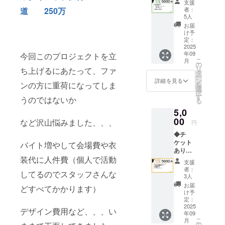
支援
3曲予定
8 みる
者：
道 250万
◆クラ
ステッ
5人
ファン
カー
お届
限定ア
50×50
け予
ナザー
定：
ジャ
2025
年09
ケット
今回このプロジェクトを立
こ
月
サイン
の
リ
ち上げるにあたって、ファ
入り ◆
タ
ー
クラ
ン
詳細を見る
ンの方に重荷になってしま
を
ファン
選
択
限定サ
す
うのではないか
る
イン入
5,0
りブロ
マイ
00
など沢山悩みました、、、
円
ド L版
◆チ
◆実写
ケット
ミニの
バイト増やして会場費や衣
あり
ぼり210
5000円
装代に人件費（個人で活動
㎜×70㎜
支援
ホー
者：
してるのでスタッフさんな
リーマ
3人
ウンテ
お届
どすべてかかります）
ンorメ
け予
タバ
定：
リィ、
2025
デザイン費用など、、、い
年09
どちら
こ
月
かの会
の