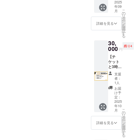
※収録曲
2025
成 ※ご
ラーT
タ・
年09
3曲予定
購入後
シャツ
ヴァ
こ
月
◆クラ
にサイ
の
（白）
リィ
リ
ファン
ズ表と
タ
※ミニの
Yogibo
ー
限定ア
色送付
ン
ぼりの
詳細を見る
META
を
ナザー
致しま
選
お名前
VALLE
択
ジャ
す。
す
とバッ
Y ホー
る
ケット
クド
リーマ
30,
サイン
ロップ
ウンテ
残り4
入り ◆
000
に記載
ン ・支
円
新衣装
してい
援者様
【チ
スタジ
いお名
の交通
ケット
オサイ
前を
費や滞
と3時間
ン入り
メッ
在費：
リクエ
チェキ
セージ
支援者
支援
スト撮
◆当日
にて送
者：
様の交
影】 両
撮影
1人
付下さ
通費や
会場チ
チェキ
い。 ◆
お届
滞在費
ケット
券4枚
け予
大きい
は各自
5000円
（当日
定：
実写の
でご負
分両会
2025
以降も
ぼ
担くだ
年10
場ドリ
使えま
り /18
さい。
こ
月
ンク代
す） 有
の
00mm×
リ
別途 ・
効期限
タ
600mm
ー
両会場
2026.10
ン
詳細を見る
◆30分
を
会場チ
.4 ◆ク
選
あなた
択
ケット
ラファ
す
がセト
る
・日
ン限定T
リ決め