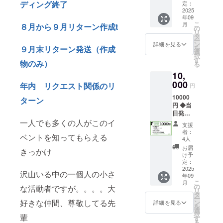
スマホ
ディング終了
会場チ
定：
サイズ
2025
ケット
年09
の画像
・日
こ
月
８月から９月リターン作成t
データ
時：
の
リ
（2160
2025年
タ
ー
×1920pi
10月4日
ン
詳細を見る
を
９月末リターン発送（作成
x) ◆お
（土曜
選
択
礼動画
日） ・
す
物のみ）
る
メッ
場所：
10,
セージ
Yogibo
（衣装
000
META
年内 リクエスト関係のリ
円
違い、3
VALLE
10000
分程
Y メ
ターン
円 ◆当
度） ※
タ・
日発売
メール
ヴァ
CD ※収
一人でも多くの人がこのイ
にて
リィ
支援
録曲3曲
データ
者：
ベントを知ってもらえる
予定 ◆
送付 ◆
4人
クラ
あなた
Yogibo
お届
きっかけ
ファン
へのお
ホー
け予
限定ア
礼お手
定：
リーマ
ナザー
2025
紙 ◆ス
ウンテ
沢山いる中の一個人の小さ
年09
ジャ
タジオ
ン ・支
こ
月
ケット
撮影サ
の
援者様
な活動者ですが。。。。大
リ
サイン
インコ
タ
の交通
ー
入り ◆
メント
好きな仲間、尊敬してる先
ン
費や滞
詳細を見る
を
クラ
入り
選
在費：
択
輩
ファン
チェキ
す
支援者
る