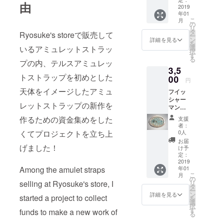
由
に使用
2019
色～青
年01
し、地
の模様)
こ
月
球をイ
シーブ
の
リ
メージ
ルーカ
タ
Ryosuke's storeで販売して
ー
したア
ルセド
ン
詳細を見る
を
ミュ
ニー(半
選
いるアミュレットストラッ
択
レット
透明な
す
る
(護符、
プの内、テルスアミュレッ
水色) ブ
3,5
お守り)
ルーフ
トストラップを初めとした
のスト
00
ローラ
円
ラップ
イト (ガ
天体をイメージしたアミュ
フイッ
バー
ラスの
シャー
ジョン
ような
レットストラップの新作を
マンズ
です。
透明な
アミュ
使用石
淡青色)
作るための資金集めをした
支援
レット
は アズ
ブルー
者：
スト
ロマラ
縞メノ
0人
くてプロジェクトを立ち上
ラップ1
カイト
ウ(白～
お届
号 タン
げました！
(濃い青
水色～
け予
グステ
色～藍
定：
青～藍
ンシン
2019
色に緑
色の縞
年01
Among the amulet straps
カー(中
の模様)
模様) 黒
こ
月
心の金
シーブ
の
水晶
リ
selling at Ryosuke's store, I
属球)を
ルーカ
タ
(真っ黒
ー
ベース
ルセド
ン
で光に
詳細を見る
started a project to collect
を
に使用
ニー(半
選
透かす
択
し、釣
透明な
す
と黒っ
funds to make a new work of
る
り人や
水色) ブ
ぽい焦