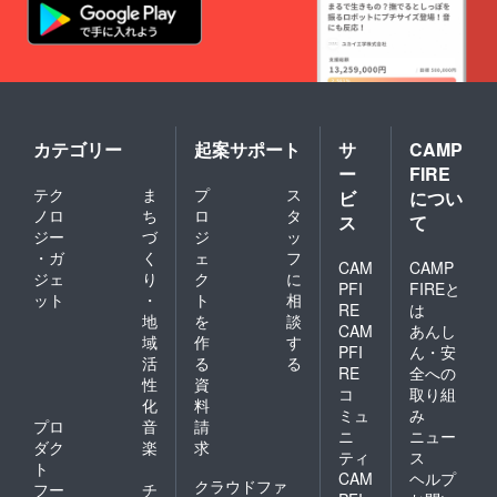
カテゴリー
起案サポート
サ
CAMP
ー
FIRE
テク
ま
プ
ス
ビ
につい
ノロ
ち
ロ
タ
ス
て
ジー
づ
ジ
ッ
・ガ
く
ェ
フ
CAM
CAMP
ジェ
り
ク
に
PFI
FIREと
ット
・
ト
相
RE
は
地
を
談
CAM
あんし
域
作
す
PFI
ん・安
活
る
る
RE
全への
性
資
コ
取り組
化
料
ミュ
み
プロ
音
請
ニ
ニュー
ダク
楽
求
ティ
ス
ト
CAM
ヘルプ
クラウドファ
フー
チ