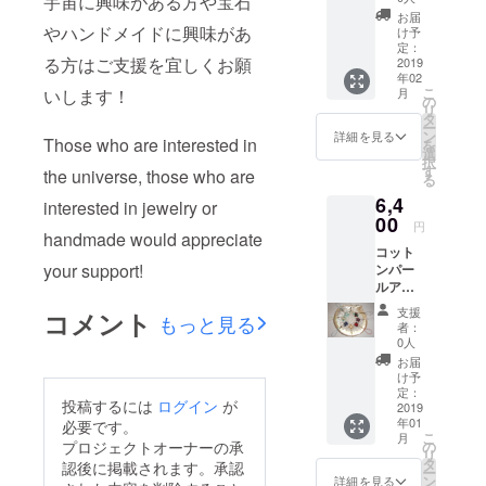
宇宙に興味がある方や宝石
チュア
欲しい
属して
お届
刀の刀
のであ
やハンドメイドに興味があ
ません
け予
身(通常)
れば相
定：
のでご
る方はご支援を宜しくお願
のみで4
2019
談に乗
了承く
年02
点セッ
りま
ださ
こ
月
いします！
トで
す。 購
の
い。
リ
す。 自
入する
タ
ー
分でカ
際は太
ン
詳細を見る
Those who are interested in
を
スタマ
刀(反っ
選
択
イズす
ている)
す
the universe, those who are
る
る方向
か直刀
6,4
きです
かをお
interested in jewelry or
が、鞘
00
選び下
円
や持ち
handmade would appreciate
さい。
コット
手・
※ニッケ
your support!
ンパー
鍔・装
ルを含
ルア
飾をし
む素材
ミュ
た物を
ですの
支援
コメント
もっと見る
レット
希望す
でアレ
者：
スト
る時は
ルギー
0人
ラップ
相談に
のある
お届
シリー
乗りま
方はご
け予
ズ 1号
す。 (別
定：
注意下
投稿するには
ログイン
が
(ホワイ
2019
途新た
さい。
年01
ト)、
必要です。
にリ
こ
月
2(ブ
ターン
の
プロジェクトオーナーの承
リ
ラッ
品を出
タ
認後に掲載されます。承認
ー
ク)、
す予定
ン
詳細を見る