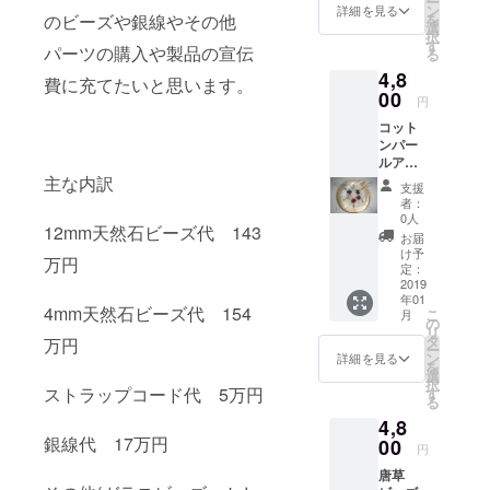
ー
トで
す。 詳
ン
詳細を見る
で天然
女神ガ
を
のビーズや銀線やその他
す。 自
しいこ
選
石(合成
イアの
択
分でカ
とは広
す
石含む)
ラテン
パーツの購入や製品の宣伝
る
スタマ
告挿入
なので
語名で
4,8
イズす
のリ
費に充てたいと思います。
写真の
もあり
る方向
00
ターン
物とは
円
ます。
きです
品を参
異なり
注)
コット
が、鞘
照して
ます。
ニュー
ンパー
や持ち
下さ
桐箱に
ジーラ
ルア
手・
い。
入れて
ンドパ
ミュ
主な内訳
鍔・装
発送し
支援
ウア
レット
飾をし
者：
ます。
シェル
スト
た物を
0人
アワビ
の殻と
12mm天然石ビーズ代 143
ラップ
希望す
お届
の殻と
浄化用
セット
る時は
け予
浄化用
チップ
万円
1号(ホ
相談に
定：
チップ
(アクア
ワイ
2019
乗りま
(アクア
マリン
年01
ト)、
す。 (別
マリン)
4mm天然石ビーズ代 154
さざれ
こ
月
2(ブ
途新た
の
は付い
石)は付
リ
ラッ
にリ
タ
万円
ていま
いてい
ー
ク)、
ターン
ン
詳細を見る
せん。
ませ
を
3(アメ
品を出
選
ご了承
ん。ご
択
ジス
す予定
ストラップコード代 5万円
す
くださ
了承く
る
ト)、
です。)
い。
ださ
4,8
4(レッ
※イメー
い。 注
銀線代 17万円
ド)、5
00
ジ画像
円
2)写真
号(シャ
内の元
では2つ
唐草
ンパ
釘は付
ありま