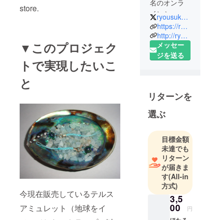
名のオンラ
store.
インショッ
ryousuke_199090
プでアクセ
https://ryosukesstore.booth.pm
サリーやス
http://ryousukekobo.blog.fc2.com
▼このプロジェク
メッセー
トラップ等
ジを送る
を売ってい
トで実現したいこ
ますが、新
たな商品等
と
も沢山製造
リターンを
販売したい
のでよろし
選ぶ
くお願いし
ます。
目標金額
オンライン
未達でも
ショップは
リターン
勿論のこ
が届きま
と、徳島
す
(All-in
方式)
びっくり日
今現在販売しているテルス
曜市やフジ
3,5
00
アミュレット（地球をイ
グラン北島
円
店のハンド
ほたる