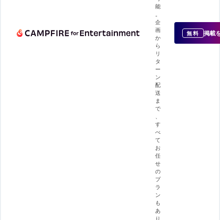
能
。
企
画
掲載
無料
か
ら
リ
タ
ー
ン
配
送
ま
で
、
す
べ
て
お
任
せ
の
プ
ラ
ン
も
あ
り