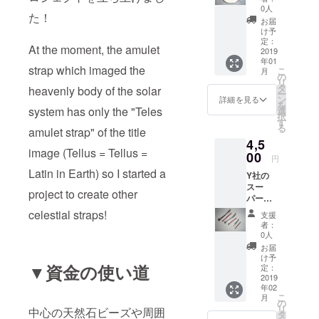
スト
る刀が
(透明な
0人
を通し
浄化用
た！
ラップ
欲しい
薄水色)
ていま
お届
チップ
シリー
のであ
マザー
け予
す。 画
(アクア
ズ 1号
れば相
定：
オブ
像はサ
マリン)
At the moment, the amulet
(ホワイ
2019
談に乗
パール
ンプル
は付い
年01
ト)、
りま
(乳白色
で天然
ていま
strap which imaged the
こ
月
2(ブ
す。 購
の
にとこ
石(合成
せん。
リ
ラッ
入する
タ
ろどこ
heavenly body of the solar
石含む)
ご了承
ー
ク)、
際は太
ン
ろに真
詳細を見る
なので
くださ
を
3(アメ
刀(反っ
system has only the "Teles
選
珠光沢)
写真の
い。
択
ジス
ている)
す
アパタ
物とは
る
amulet strap" of the title
ト)、
か直刀
イト(青
異なり
4,5
4(レッ
かをお
～藍色)
ます。
image (Tellus = Tellus =
ド)、5
00
選び下
ピー
桐箱に
円
号(シャ
さい。
コック
入れて
Latin in Earth) so I started a
Y社の
ンパン)
※ニッケ
ビーズ
発送し
スー
これら
ルを含
(青～緑
ます テ
project to create other
パーコ
からお
む素材
～黄色
ルス
ンク
好きな
ですの
celestial straps!
～赤の
(Tellus)
支援
リート
物をお
でアレ
金属光
者：
とはラ
釘で作
一つお
ルギー
0人
沢) 純銀
テン語
られた
選び下
のある
のワイ
お届
で地球
ミニ
さい。
方はご
け予
ヤーを
を意味
チュア
▼資金の使い道
3枚の広
定：
注意下
通して
し、同
刀(通常)
2019
告挿入
さい。
いま
時にギ
年02
の刀身
も付属
す。 画
リシャ
こ
月
のみで3
してお
の
像はサ
神話の
リ
中心の天然石ビーズや周囲
点セッ
りま
タ
ンプル
大地の