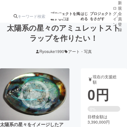
新
ロ
規
グ
会
プロジェクトを掲
はじ
プロジェクト
/
載するには
める
をさがす
イ
員
ン
登
太陽系の星々のアミュレットスト
録
ラップを作りたい！
人気のプロ
注目のリ
注目の新着プロ
募集終了が近いプ
もうすぐ公開
Ryosuke1990
アート・写真
ジェクト
ターン
ジェクト
ロジェクト
されます
アート・写真
音楽
現在の支援総
額
0
円
テクノロジー・ガジェット
ゲーム・サ
映像・映画
書籍・雑誌
0%
目標金額は
3,390,000円
ビジネス・起業
チャレンジ
太陽系の星々をイメージしたア