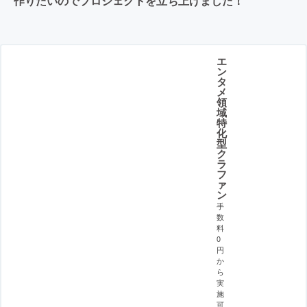
作りたいのでプロジェクトを立ち上げました！
エ
ン
タ
メ
領
域
特
化
型
ク
ラ
フ
ァ
ン
手
数
料
0
円
か
ら
実
施
可