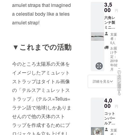
3,5
漁師(フ
ルー
amulet straps that imagined
げ茶色)
イッ
00
ムーン
ブラッ
円
a celestial body like a teles
シャー
ストー
クトル
六角レ
マン)の
ン(半透
マリン
amulet strap!
ンチ製
為のア
明の乳
(不透明
ミニ
ミュ
白色に
な真っ
チュア
レット
傾ける
黒) 純銀
支援
刀
(護符、
と青い
のワイ
者：
Type-
お守り)
光) 水晶
0人
ヤーを
▼これまでの活動
E 通常
のスト
(透明)
通して
お届
E社製の
ラップ
アベン
け予
いま
六角レ
バー
定：
チュリ
す。 画
ンチを
2019
ジョン
ン(光の
像はサ
今のところ太陽系の天体を
年02
加工し
です。
加減で
ンプル
こ
月
て造ら
使用石
の
きらめ
イメージしたアミュレット
で天然
リ
れたミ
は タン
タ
きがあ
石(合成
ー
ニチュ
ストラップはタイトル画像
グステ
ン
る深緑)
詳細を見る
石含む)
を
アの打
ンシン
選
アクア
なので
択
の「テルスアミュレットス
ち刀で
カー(銀
す
オーラ
写真の
る
す。 こ
色の金
(水色と
物とは
トラップ」(テルス=Tellus=
4,0
ちらは
属) シー
虹色の
異なり
刀身の
00
ブルー
コー
ます。
円
ラテン語で地球)しかありま
みと
カルセ
ティン
桐箱に
コット
なって
ドニー
グがな
せんので他の天体のスト
入れて
ンパー
おりま
(半透明
された
発送し
ルア
す。 鞘
な水色)
ラップを作成するためにプ
水晶) 純
ます 注)
ミュ
や持ち
アクア
銀のワ
アワビ
支援
レット
ロジェクトを立ち上げまし
手のあ
マリン
イヤー
者：
の殻と