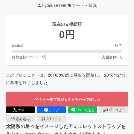
Ryosuke1990
アート・写真
現在の支援総額
0
円
終了
0
%達成
目標金額
3,390,000
円
支援者数
0
人
このプロジェクトは、
2018/09/25
に募集を開始し、
2018/12/13
に募集を終了しました
もう一度プロジェクトをやってほしい
ポスト
シェア
LINEで送る
URLコピー
埋め込み
QRコード
太陽系の星々をイメージしたアミュレットストラップを