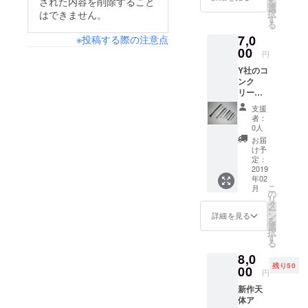
された内容を削除すること
を
3(アメ
です。)
選
択
はできません。
ジス
※イメー
す
る
ト)、
ジ画像
7,0
4(レッ
※投稿する際の注意点
内の元
ド)、5
00
釘は付
円
号(シャ
属して
Y社のコ
ンパン)
ません
ンク
、6号
のでご
リート
(ダーク
了承く
釘で作
ブ
ださい
支援
られた
ルー)、
者：
ミニ
7号(ミ
0人
チュア
ントグ
お届
刀の刀
リー
け予
身のみ
ン)、8
定：
で4点
2019
号(アク
年02
セット
アマリ
こ
月
です。
ン) これ
の
リ
自分で
らから
タ
ー
カスタ
お好き
ン
詳細を見る
を
マイズ
な物を
選
択
する方
お一つ
す
る
向きで
お選び
8,0
すが、
下さ
残り50
鞘や持
00
い。 3
円
ち手・
枚の広
新作天
鍔・装
告挿入
体ア
飾をし
も付属