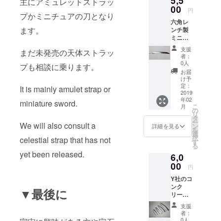
5,5
主にアミュレットストラッ
る方向
00
円
きです
プかミニチュアの刀となり
六角レ
が、鞘
ます。
ンチ製
や持ち
ミニ
手・
チュア
鍔・装
支援
まだ未発売の天体ストラッ
刀
飾をし
者：
Type-
た物を
0人
プも相談に乗ります。
E 磨き
希望す
お届
E社製の
る時は
け予
六角レ
相談に
定：
It is mainly amulet strap or
ンチを
2019
乗りま
年02
加工し
す。 こ
miniature sword.
こ
月
て造ら
ちらの
の
リ
れたミ
は直刀
タ
ー
ニチュ
We will also consult a
となっ
ン
詳細を見る
を
アの打
ており
選
択
celestial strap that has not
ち刀で
ます。
す
る
す。 こ
(別途新
yet been released.
6,0
ちらは
たにリ
刀身の
00
ターン
円
みと
品を出
Y社のコ
なって
す予定
ンク
おりま
です。)
▼最後に
リート
す。 鞘
※イメー
釘で作
や持ち
ジ画像
支援
られた
手のあ
内の元
者：
ミニ
る刀が
釘は付
0人