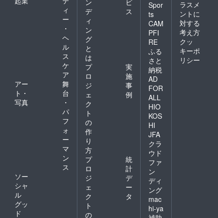
起業
テ
ン
ビ
ラスメ
Spor
ィ
デ
ス
ントに
ts
ー
ィ
対する
CAM
・
ン
考え方
PFI
ヘ
グ
クッ
RE
ル
と
キーポ
ふる
ス
は
リシー
さと
ケ
プ
実
納税
ア
ロ
施
AD
アー
舞
ジ
事
FOR
ト・
台
ェ
例
ALL
写真
・
ク
HIO
パ
ト
KOS
フ
の
HI
ォ
作
JFA
ー
り
クラ
マ
方
ウド
ン
プ
統
ファ
ス
ロ
計
ン
ソー
ジ
デ
ディ
シャ
ェ
ー
ング
ル
ク
タ
mac
グッ
ト
hi-ya
ド
の
補助