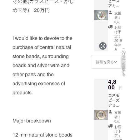
その他(ガラスビーズ・かし
ビーズ
ン)、6
属して
すが実
アミュ
号(ダー
ません
め玉等) 20万円
際は一
レット
クブ
のでご
支援
つのみ
スト
ルー)ー
了承く
者：
です。
ラップ
のセッ
ださ
0人
ご了承
セット
トと
い。
お届
くださ
1号(白
なって
け予
い。
色)、
おりま
定：
I would like to devote to the
2(桜
2019
す。 金
年01
色)、
具が
purchase of central natural
こ
月
3(檸檬
ゴール
の
リ
stone beads, surrounding
色)、
ドかシ
タ
ー
4(桃
ルバー
ン
詳細を見る
を
beads and silver wire and
色)、5
かをお
選
択
号(若草
選びく
す
other parts and the
る
色)、6
ださ
4,8
号(空色)
い。
advertising expenses of
のセッ
00
円
トと
products.
コスモ
なって
ビーズ
おりま
アミュ
す。
レット
支援
スト
者：
Major breakdown
ラップ
0人
セット
お届
1号
け予
12 mm natural stone beads
(WH2)
定：
、
2019