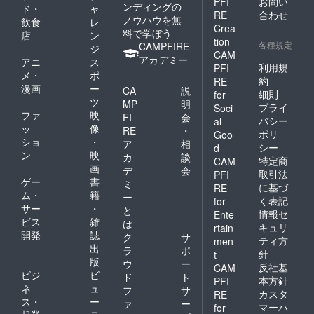
PFI
お問い
ンディングの
ド・
ャ
RE
合わせ
ノウハウを無
飲食
レ
Crea
料で学ぼう
店
ン
tion
各種規定
CAMPFIRE
ジ
CAM
アカデミー
アニ
ス
利用規
PFI
メ・
ポ
約
RE
漫画
ー
CA
説
細則
for
ツ
MP
明
プライ
Soci
ファ
映
FI
会
バシー
al
ッ
像
RE
・
ポリ
Goo
ショ
・
ア
相
シー
d
ン
映
カ
談
特定商
CAM
画
デ
会
取引法
PFI
ゲー
書
ミ
に基づ
RE
ム・
籍
ー
く表記
for
サー
・
と
情報セ
Ente
ビス
雑
は
キュリ
rtain
開発
誌
ク
サ
ティ方
men
出
ラ
ポ
針
t
版
ウ
ー
反社基
CAM
ビジ
ビ
ド
ト
本方針
PFI
ネ
ュ
フ
サ
カスタ
RE
ス・
ー
ァ
ー
マーハ
for