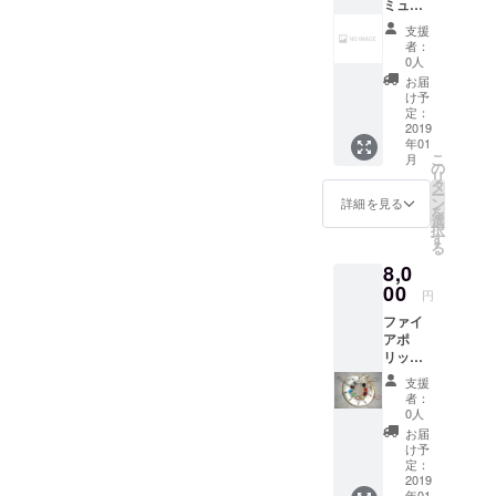
ミュ
た物を
してお
レット
希望す
りま
支援
スト
る時は
す。 詳
者：
ラップ
相談に
しいこ
0人
カッコ
乗りま
とは広
お届
内はイ
す。 (別
告挿入
け予
メージ
途新た
定：
のリ
した天
2019
にリ
ターン
年01
体とな
ターン
品を参
こ
月
りま
品を出
の
照して
リ
す。 ア
す予定
タ
下さ
ー
ポロ(太
です。)
ン
い。
詳細を見る
を
陽)、
こちら
選
択
ディア
は直刀
す
る
ナ(月)、
となっ
8,0
メルク
ており
リウス
00
ます。
円
(水星)、
※イメー
ファイ
ウェヌ
ジ画像
アポ
ス(金
内の元
リッ
星)、マ
釘は付
シュア
ルス(火
属して
支援
ミュ
星)、ユ
ません
者：
レット
ピテル
のでご
0人
スト
(木星)、
了承く
お届
ラップ
サトゥ
ださ
け予
Type-C
ルヌス
定：
い。
セット
2019
(土星)、
年01