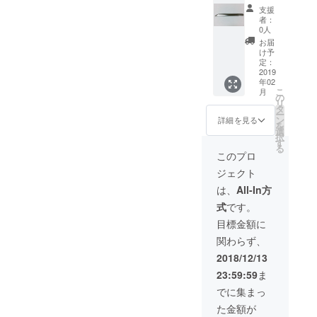
チュア
に使用
支援
打刀
して欲
者：
SKH57
しい或
0人
相当(ハ
いはし
お届
イス
て欲し
け予
鋼・高
くない
定：
速度鋼)
2019
という
年02
の完成
ことが
こ
月
バイト
あれば
の
リ
(鋼鉄や
事前に
タ
ー
ステン
連絡願
ン
詳細を見る
を
レスを
いま
選
択
削る工
す。 リ
す
る
具)を加
ターン
このプロ
工して
品にも
ジェクト
造られ
付属す
たミニ
る事が
は、
All-In方
チュア
ありま
式
です。
の打刀
すが、
です。
これは
目標金額に
こちら
50枚の
関わらず、
は刀身
内にカ
のみと
ウント
2018/12/13
なって
されま
23:59:59
ま
おりま
せん。
す。 鞘
A4サイ
でに集まっ
や持ち
ズのチ
た金額が
手のあ
ラシか