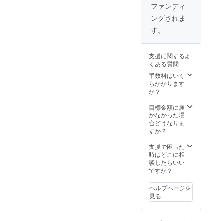
る刀が
名刺
ファンディ
欲しい
カード
ングされま
のであ
(91×55
れば相
mm)の
す。
談に乗
どちら
りま
がいい
す。
かお願
支援に関するよ
SKH57
いしま
くある質問
の成分
す。(混
表は 炭
在させ
手数料はいく
素
るのも
らかかります
1.25%
可能で
か？
タン
す) 素材
グステ
提供元
目標金額に届
ン
(NO
かなかった場
10%
IMAGE)
合どうなりま
モリブ
：
すか？
デン
http://d
3.5%
esign-
支援で困った
クロム
ec.com
時はどこに相
4% バ
談したらいい
ナジウ
ですか？
ム
3.5%
ヘルプページを
コバル
見る
ト10%
です。