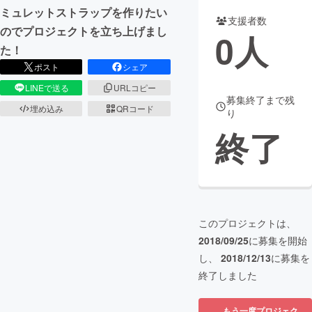
ミュレットストラップを作りたい
支援者数
まちづくり・地域活性化
のでプロジェクトを立ち上げまし
0
人
た！
ポスト
シェア
CAMPFIRE for Social Good
CAMPFIRE Creation
LINEで送る
URLコピー
CAMPFIREふるさと納税
machi-ya
コミュニティ
募集終了まで残
埋め込み
QRコード
り
終了
このプロジェクトは、
2018/09/25
に募集を開始
し、
2018/12/13
に募集を
終了しました
もう一度プロジェク