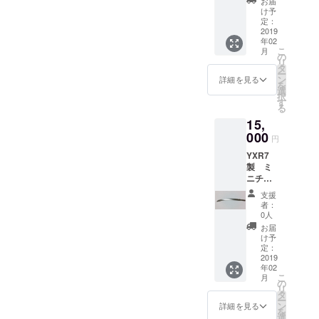
お届
鋼・高
て欲し
け予
速度鋼)
くない
定：
の電動
2019
という
年02
ビット
ことが
こ
月
の軸を
あれば
の
リ
加工し
事前に
タ
ー
て作っ
連絡願
ン
詳細を見る
を
たミニ
いま
選
択
チュア
す。 リ
す
る
の太刀
ターン
15,
です。
品にも
表面磨
000
付属す
円
きされ
る事が
YXR7
ており
ありま
製 ミ
ます。
すが、
ニチュ
刃が付
これは
ア大太
いてい
24枚の
支援
刀
ますの
内にカ
者：
YXR7(
で取り
ウント
0人
日立金
扱いに
されま
お届
属が作
ご注意
せん。
け予
成した
下さ
定：
A4サイ
オリジ
2019
い。
ズのチ
年02
ナルの
ラシか
こ
月
合金工
の
名刺
リ
具鋼)を
タ
カード
ー
加工し
ン
(91×55
詳細を見る
を
て作っ
選
mm)の