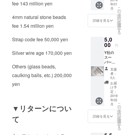
fee 143 million yen
年01
2(BK)、
こ
月
3(NB)、
の
リ
4(WH)
タ
4mm natural stone beads
ー
、5号
ン
詳細を見る
を
(CR)、6
選
fee 1.54 million yen
択
号(BU)
す
る
のセッ
5,0
トと
Strap code fee 50,000 yen
なって
00
円
おりま
Silver wire age 170,000 yen
Y社の
す。 金
スー
具が
パーコ
ゴール
Others (glass beads,
ンク
ドかシ
支援
リート
ルバー
者：
caulking balls, etc.) 200,000
釘で作
かをお
0人
られた
選びく
お届
yen
ミニ
ださ
け予
チュア
い。
定：
刀の刀
2019
年02
身(通常)
こ
月
のみで3
▼リターンについ
の
リ
点セッ
タ
ー
トで
ン
詳細を見る
て
を
す。 自
選
択
分でカ
す
る
スタマ
イズす