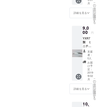
1号(ク
ウラヌ
こ
月
リスタ
ス(天王
の
リ
ル)、
星)、ネ
タ
ー
2(ジェ
プトゥ
ン
詳細を見る
を
ット)、
ヌス(海
選
択
3(シャ
王星)、
す
る
ム)、
プルー
9,0
4(シャ
ト(冥王
ムル
00
星) お好
円
ビーオ
きなの
YXR7
パー
をお一
製 ミ
ル)、5
つお選
ニチュ
号(ジョ
び下さ
ア打刀
ンキ
い。 素
支援
YXR7(
ル)、6
材提供
者：
日立金
号(ロザ
元(NO
0人
属が製
リン)、
IMAGE)
お届
作した
7号(ア
：
け予
金型・
クア＆
定：
http://d
工具用
2019
ジョン
esign-
年02
の合金
キル)、
ec.com
こ
月
鋼)を加
8号(ア
の
リ
工して
クアマ
タ
ー
作った
リン)、
ン
詳細を見る
を
ミニ
9号(ス
選
択
チュア
モー
す
る
の打刀
キート
10,
です。
パー
YXR7の