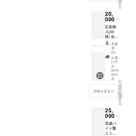
択
たミニ
す
どちら
る
チュア
がいい
20,
の大太
かお願
刀で
000
いしま
円
す。
す。(混
広告挿
YXR7の
在させ
入(50
成分表
るのも
枚) 企業
は 炭素
可能で
さんや
0.8%
す) 素材
支援
店舗経
タング
提供元
者：
営者さ
ステン
0人
(NO
ん向き
1.3%
IMAGE)
お届
のリ
モリブ
け予
：
ターン
デン
定：
http://d
です。
2019
5.5%
esign-
年01
もし利
クロム
ec.com
こ
月
用され
4.7%
の
リ
る場合
バナジ
タ
ー
はロゴ
ウム
ン
詳細を見る
を
マーク
1.3%で
選
択
や屋号
す。 刃
す
る
等の
が付い
25,
データ
ていま
をお願
000
すので
円
いしま
取り扱
完成バ
す。 も
いにご
イト製
し特定
注意下
ミニ
の商品
さい。