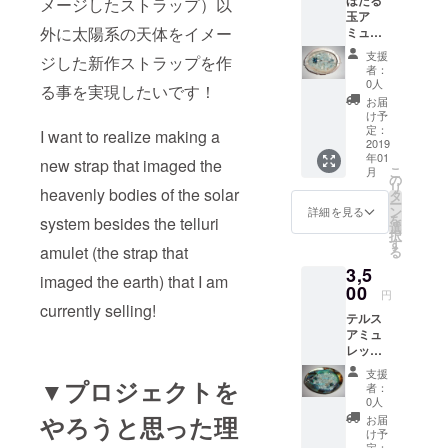
メージしたストラップ）以
玉ア
メイドマー
外に太陽系の天体をイメー
ミュ
ケットにも
レット
支援
ジした新作ストラップを作
出店してお
スト
者：
ラップ1
ります。
0人
る事を実現したいです！
号 ほた
お届
る玉(沖
け予
縄の伝
定：
I want to realize making a
統工芸
2019
年01
品のガ
new strap that imaged the
こ
月
ラス
の
リ
ビーズ)
heavenly bodies of the solar
タ
ー
をベー
ン
詳細を見る
を
system besides the telluri
スに使
選
択
用した
す
amulet (the strap that
る
アミュ
3,5
レット
imaged the earth) that I am
(護符、
00
円
お守り)
currently selling!
テルス
のスト
アミュ
ラップ
レット
バー
スト
ジョン
支援
ラップ
▼プロジェクトを
です。
者：
アズロ
使用石
0人
マラカ
は ほた
やろうと思った理
お届
イトを
る玉(黒
け予
ベース
地に水
定：