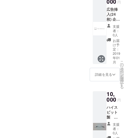
000
ズ)、10
円
成分表
号(シル
広告挿
は 炭素
バー)の
入(24
0.8%
セット
枚) 企業
タング
となっ
さんや
ステン
ており
支援
店舗経
1.3%
ます。
者：
営者さ
モリブ
金具が
0人
ん向き
デン
ゴール
お届
のリ
5.5%
ドかシ
け予
ターン
クロム
定：
ルバー
です。
2019
4.7%
かをお
年01
もし利
バナジ
選びく
こ
月
用され
ウム
の
ださ
リ
る場合
1.3%で
タ
い。
ー
はロゴ
す。 刃
ン
詳細を見る
を
マーク
が付い
選
択
や屋号
ていま
す
る
等の
すので
10,
データ
取り扱
をお願
000
いにご
円
いしま
注意下
ハイス
す。 も
さい。
ビット
し特定
製 ミ
の商品
ニチュ
に使用
支援
ア太刀
して欲
者：
SKH2(
しい或
0人
ハイス
いはし