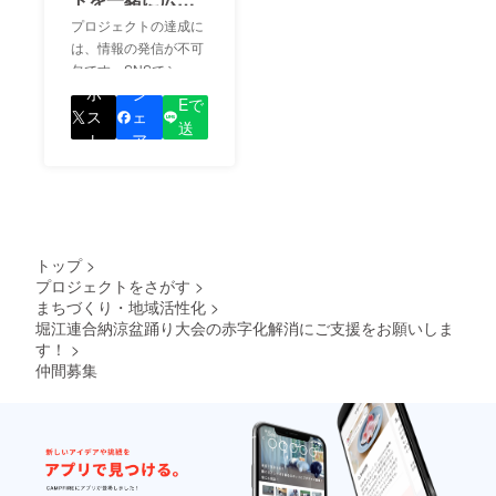
ましょう！
プロジェクトの達成に
は、情報の発信が不可
欠です。SNSでシェア
LIN
をして、あなたが応援
ポ
シ
Eで
しているプロジェクト
ス
ェ
送
の良さを知ってもらい
ト
ア
る
ましょう！
トップ
>
プロジェクトをさがす
>
まちづくり・地域活性化
>
堀江連合納涼盆踊り大会の赤字化解消にご支援をお願いしま
す！
>
仲間募集