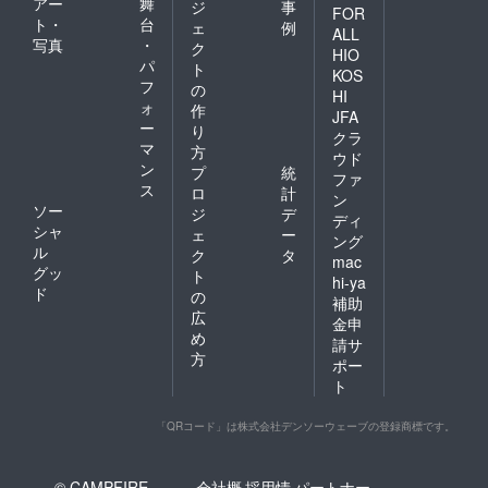
アー
舞
ジ
事
FOR
ト・
台
ェ
例
ALL
写真
・
ク
HIO
パ
ト
KOS
フ
の
HI
ォ
作
JFA
ー
り
クラ
マ
方
ウド
ン
プ
統
ファ
ス
ロ
計
ン
ソー
ジ
デ
ディ
シャ
ェ
ー
ング
ル
ク
タ
mac
グッ
ト
hi-ya
ド
の
補助
広
金申
め
請サ
方
ポー
ト
「QRコード」は株式会社デンソーウェーブの登録商標です。
© CAMPFIRE,
会社概
採用情
パートナー