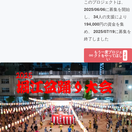
このプロジェクトは、
2025/06/06
に募集を開始
し、
34
人の支援により
194,000
円の資金を集
め、
2025/07/19
に募集を
終了しました
もう一度プロジェ
2
クトをやってほし
0
い