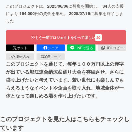
このプロジェクトは、
2025/06/06
に募集を開始し、
34
人の支援
により
194,000
円の資金を集め、
2025/07/19
に募集を終了しま
した
もう一度プロジェクトをやってほしい
20
ポスト
シェア
LINEで送る
URLコピー
埋め込み
QRコード
このプロジェクトを通じて、毎年１００万円以上の赤字
が出ている堀江連合納涼盆踊り大会を存続させ、さらに
盛り上げたいと考えています。若い世代にも楽しんでも
らえるようなイベントや企画を取り入れ、地域全体が一
体となって楽しめる場を作り上げたいです。
このプロジェクトを見た人はこちらもチェックし
ています