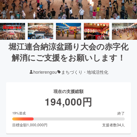
堀江連合納涼盆踊り大会の赤字化
解消にご支援をお願いします！
horierengou
まちづくり・地域活性化
現在の支援総額
194,000
円
終了
19
%達成
目標金額
1,000,000
円
支援者数
34
人