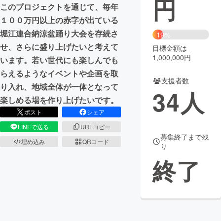
円
このプロジェクトを通じて、毎年
まちづくり・地域活性化
１００万円以上の赤字が出ている
堀江連合納涼盆踊り大会を存続さ
19%
せ、さらに盛り上げたいと考えて
目標金額は
CAMPFIRE for Social Good
CAMPFIRE Creation
1,000,000円
います。若い世代にも楽しんでも
CAMPFIREふるさと納税
machi-ya
コミュニティ
らえるようなイベントや企画を取
支援者数
り入れ、地域全体が一体となって
34
人
楽しめる場を作り上げたいです。
ポスト
シェア
LINEで送る
URLコピー
募集終了まで残
埋め込み
QRコード
り
終了