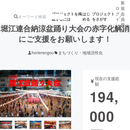
新
ロ
規
グ
会
プロジェクトを掲
はじ
プロジェクト
/
載するには
める
をさがす
イ
員
ン
登
堀江連合納涼盆踊り大会の赤字化解消
録
にご支援をお願いします！
人気のプロ
注目のリ
注目の新着プロ
募集終了が近いプ
もうすぐ公開
horierengou
まちづくり・地域活性化
ジェクト
ターン
ジェクト
ロジェクト
されます
アート・写真
音楽
現在の支援総
額
194,
テクノロジー・ガジェット
ゲーム・サ
000
映像・映画
書籍・雑誌
ビジネス・起業
チャレンジ