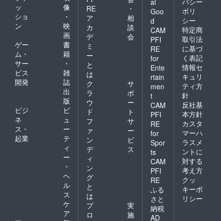
バシー
al
ッ
像
RE
・
ポリ
Goo
ショ
・
ア
相
シー
d
ン
映
カ
談
特定商
CAM
画
デ
会
取引法
PFI
ゲー
書
ミ
に基づ
RE
ム・
籍
ー
く表記
for
サー
・
と
情報セ
Ente
ビス
雑
は
キュリ
rtain
開発
誌
ク
サ
ティ方
men
出
ラ
ポ
針
t
版
ウ
ー
反社基
CAM
ビジ
ビ
ド
ト
本方針
PFI
ネ
ュ
フ
サ
カスタ
RE
ス・
ー
ァ
ー
マーハ
for
起業
テ
ン
ビ
ラスメ
Spor
ィ
デ
ス
ントに
ts
ー
ィ
対する
CAM
・
ン
考え方
PFI
ヘ
グ
クッ
RE
ル
と
キーポ
ふる
ス
は
リシー
さと
ケ
プ
実
納税
ア
ロ
施
AD