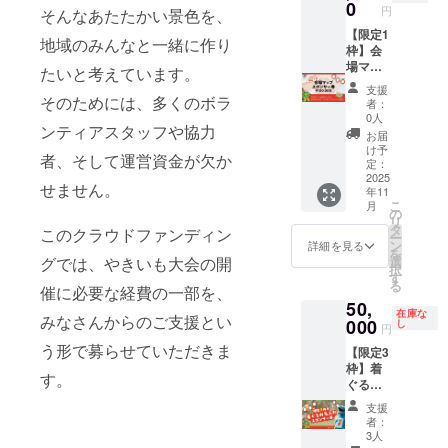
ボード
名前
0
ジェク
入くだ
円
そんなあたたかい景色を、
と記録
（文字
ト
さい
ムー
【限定1
のみ）
『akan
地域のみんなと一緒に作り
ビーを
枠】会
を掲載
ed
通じ
場マッ
します
town』
たいと考えています。
て、企
プスポ
・イベ
のロゴ
支援
業名・
ンサー
そのためには、多くのボラ
ント当
入り。
者：
団体
券
日に設
サイズ
0人
ンティアスタッフや協力
名・お
（100,0
置され
（S〜
お届
名前を
00円）
る「協
XXXL）
け予
者、そして運営資金が欠か
広くPR
イベン
賛ボー
定：
は備考
できま
ト当日
2025
ド」
欄にご
せません。
年11
す。
に来場
に、企
記入く
こ
月
【リ
者へ手
業名・
の
ださ
リ
ターン
渡しで
団体
タ
い。
このクラウドファンディン
ー
内容】
配布さ
名・ま
ン
【掲載
詳細を見る
を
・イベ
れる
たはお
グでは、やきいも大会の開
選
につい
択
ント記
「公式
名前
す
て】 ・
る
催に必要な経費の一部を、
録ムー
会場
（中サ
掲載方
50,
ビー
マッ
イズ）
法：文
在庫な
みなさんからのご支援とい
に、お
プ」
000
＋ロゴ
し
字のみ
円
名前
に、支
を掲載
・掲載
う形で募らせていただきま
【限定3
（文字
援者の
します
期間：
枠】着
のみ）
ロゴ・
【掲載
動画が
す。
ぐるみ
を掲載
サービ
につい
公開さ
スポン
します
ス情報
て】 ・
れてい
支援
サー券
・イベ
を掲載
動画へ
る限り
者：
（50,00
ント当
いたし
の掲載
3人
継続 ・
0円）