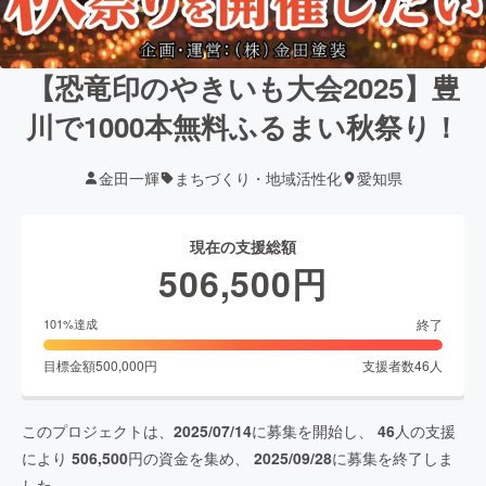
【恐竜印のやきいも大会2025】豊
川で1000本無料ふるまい秋祭り！
金田一輝
まちづくり・地域活性化
愛知県
現在の支援総額
506,500
円
終了
101
%達成
目標金額
500,000
円
支援者数
46
人
このプロジェクトは、
2025/07/14
に募集を開始し、
46
人の支援
により
506,500
円の資金を集め、
2025/09/28
に募集を終了しま
した