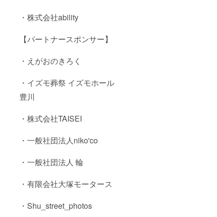
後にお
送りす
・株式会社ability
るメー
ルをご
【パートナースポンサー】
確認く
ださい
・えがおのきろく
・イズモ葬祭 イズモホール
豊川
・株式会社TAISEI
・一般社団法人niko'co
・一般社団法人 輪
・有限会社大塚モータース
・Shu_street_photos