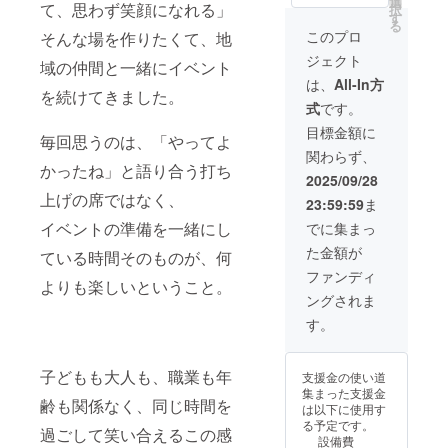
選
動画内
名・団
されま
て、思わず笑顔になれる」
択
菓子ま
もや
す
の表示
体名・
す（協
る
きにご
ファミ
は文字
お名前
このプロ
賛ボー
そんな場を作りたくて、地
参加い
リー層
のみで
を広く
ドはイ
ジェクト
ただけ
への印
域の仲間と一緒にイベント
す ・協
PRでき
ベント
るリ
象にも
賛ボー
ます。
は、
All-In方
当日の
ターン
を続けてきました。
残りや
ドで
【リ
み）
式
です。
です。
すく、
は、ロ
ターン
【注意
地域の
ご支援
ゴとお
内容】
目標金額に
事項】
毎回思うのは、「やってよ
子ども
の気持
名前を
・配布
・ご支
関わらず、
たちに
ちが
大サイ
用会場
援時、
かったね」と語り合う打ち
喜ばれ
しっか
ズで掲
マップ
2025/09/28
備考欄
る楽し
り届く
載しま
の裏面
に掲載
上げの席ではなく、
23:59:59
ま
い演出
リター
す ・掲
に、ロ
を希望
の中
ンで
載は、
ゴ・
イベントの準備を一緒にし
でに集まっ
される
で、企
す。
ムー
サービ
お名前
た金額が
業PRも
ている時間そのものが、何
【リ
ビーが
ス情報
をご記
同時に
ターン
公開さ
等を掲
ファンディ
入くだ
よりも楽しいということ。
行えま
内容】
れてい
載しま
さい ・
ングされま
す。
イベン
る期間
す。
ロゴ
【リ
ト当
中継続
（A４の
す。
データ
ターン
日、ス
されま
片面 / 予
は、後
内容】
タッフ
す（協
定配布
日こち
・ス
が着ぐ
賛ボー
部数
らから
子どもも大人も、職業も年
支援金の使い道
テージ
るみを
ドはイ
3,000
ご連絡
集まった支援金
上でお
着て会
ベント
枚）
齢も関係なく、同じ時間を
のう
は以下に使用す
菓子ま
場を回
当日の
【注意
え、お
る予定です。
きを一
遊する
過ごして笑い合えるこの感
み）
事項】
預かり
設備費
緒に体
中で、