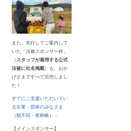
限り有
がら応
効です
援した
い個
人・法
人の皆
様
【注意
事項】
また、先行してご案内して
・ご支
援時、
いた「法被スポンサー枠」
必ず備
考欄に
（
スタッフが着用する公式
掲載を
希望さ
法被に社名掲載
）も、おか
れるお
名前を
げさまですべて完売しまし
ご記入
くださ
た！
い ・ロ
ゴやバ
すでにご支援いただいてい
ナー画
像の受
る企業・団体のみなさま
け渡し
につい
（順不同・敬称略）：
ては、
プロ
ジェク
【メインスポンサー】
ト終了