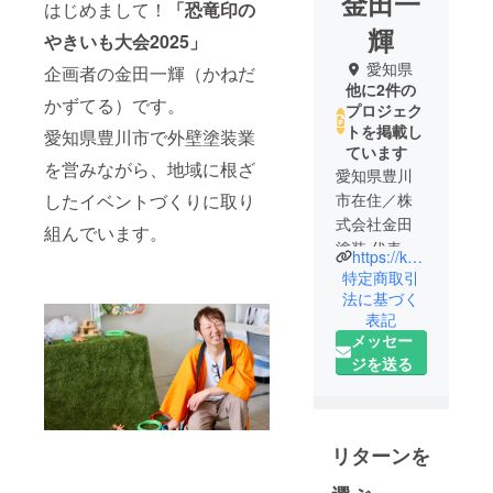
金田一
はじめまして！
「恐竜印の
輝
やきいも大会2025」
愛知県
企画者の金田一輝（かねだ
他に2件の
かずてる）です。
プロジェク
トを掲載し
愛知県豊川市で外壁塗装業
ています
を営みながら、地域に根ざ
愛知県豊川
したイベントづくりに取り
市在住／株
式会社金田
組んでいます。
塗装 代表取
https://kanedatoso.com/
締役
特定商取引
法に基づく
表記
メッセー
ジを送る
リターンを