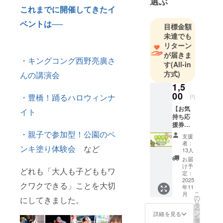
選ぶ
これまでに開催してきたイ
ベントは
──
目標金額
未達でも
リターン
が届きま
・キングコング西野亮廣さ
す
(All-in
方式)
んの講演会
1,5
00
・豊橋！踊るハロウィンナ
円
【お気
イト
持ち応
援券】
（1,500
・親子で参加型！公園のペ
支援
円） こ
者：
ンキ塗り体験会
など
のプロ
13人
ジェク
お届
トに共
け予
どれも「大人も子どももワ
感し、
定：
「少し
2025
クワクできる」ことを大切
年11
でも力
こ
月
になれ
の
にしてきました。
リ
た
タ
ー
ら…」
ン
詳細を見る
を
という
選