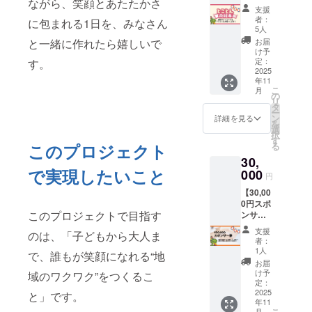
ながら、笑顔とあたたかさ
（10,00
えてく
りしま
支援
0円）
れま
す 【注
者：
に包まれる1日を、みなさん
イベン
す。
意事
5人
トをと
【リ
項】 ・
と一緒に作れたら嬉しいで
お届
ことん
ターン
このリ
け予
応援し
内容】
定：
す。
ターン
てくだ
2025
・運営
は、掲
年11
さる方
より、
載や
こ
月
向けの
感謝の
の
グッズ
リ
リター
気持ち
タ
等の返
ー
ンで
を込め
ン
礼は含
詳細を見る
を
す。 ・
たお礼
選
まれて
択
感謝の
のメッ
す
おりま
このプロジェクト
る
気持ち
セージ
せん ・
30,
を込め
をお送
いただ
で実現したいこと
て、運
000
りしま
いたご
円
営側か
す ・イ
支援
【30,00
らお礼
ベント
は、イ
0円スポ
のメッ
終了後
ベント
このプロジェクトで目指す
ンサー
セージ
に制作
運営費
券】
をお送
される
として
支援
のは、「子どもから大人ま
（30,00
りいた
記録
大切に
者：
0円）
しま
ムー
1人
活用さ
で、誰もが笑顔になれる“地
イベン
す。 ・
ビーの
せてい
お届
トを力
イベン
エンド
け予
域のワクワク”をつくるこ
ただき
強く応
ト終了
定：
ロール
ます
援して
2025
後に制
と」です。
に、お
年11
いただ
作され
名前
こ
月