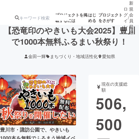
新
ロ
規
グ
会
プロジェクトを掲
はじ
プロジェクト
/
載するには
める
をさがす
イ
員
ン
登
【恐竜印のやきいも大会2025】豊川
録
で1000本無料ふるまい秋祭り！
人気のプロ
注目のリ
注目の新着プロ
募集終了が近いプ
もうすぐ公開
金田一輝
まちづくり・地域活性化
愛知県
ジェクト
ターン
ジェクト
ロジェクト
されます
アート・写真
音楽
現在の支援総
額
506,
テクノロジー・ガジェット
ゲーム・サ
500
映像・映画
書籍・雑誌
豊川市・諏訪公園で、やきいも
ビジネス・起業
チャレンジ
1000本を無料でふるまう地域イベ