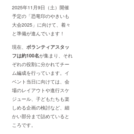
れるお
SNS投
2025年11月9日（土）開催
名前を
稿にも
ご記入
映り込
予定の「恐竜印のやきいも
くださ
む可能
い ・こ
性があ
大会2025」に向けて、着々
のリ
ります
と準備が進んでいます！
ターン
【こ
は【東
のよう
京おし
な方に
現在、
ボランティアスタッ
ぼり様
おすす
専用】
めで
フは約100名
が集まり、それ
です。
す】 ・
恐れ入
地域イ
ぞれの役割に分かれてチー
ります
ベント
が、他
でユ
ム編成を行っています。イ
の方は
ニーク
ご支援
ベント当日に向けては、会
にPRし
いただ
たい企
場のレイアウトや進行スケ
けませ
業・団
ん ・こ
体様 ・
ジュール、子どもたちも楽
のリ
子ども
ターン
やファ
しめる企画の検討など、細
は、
ミリー
2025年
層に印
かい部分まで詰めていると
11月9日
象を残
開催の
ころです。
したい
イベン
方 ・楽
ト当日
しみな