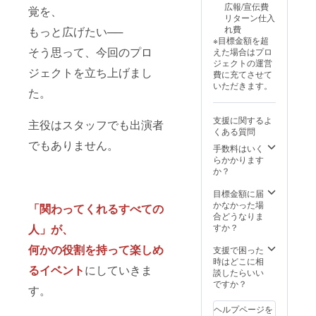
【注意
・ご支
いたし
広報/宣伝費
覚を、
験して
以下の
事項】
援時、
ます ・
リターン仕入
いただ
形でPR
・ご支
備考欄
このリ
れ費
もっと広げたい──
きます
を行い
援時、
に掲載
ターン
※目標金額を超
・MCよ
ます：
備考欄
を希望
は、
そう思って、今回のプロ
えた場合はプロ
り
・恐竜
に掲載
される
2025年
ジェクトの運営
「（株
着ぐる
を希望
お名前
11月9日
ジェクトを立ち上げまし
費に充てさせて
）東京
みの胸
される
をご記
開催の
いただきます。
おしぼ
元にA3
た。
お名前
入くだ
イベン
り様」
サイズ
をご記
さい ・
ト当日
として
（297m
入くだ
ロゴ
限り有
支援に関するよ
お名前
主役はスタッフでも出演者
m×420
さい ・
データ
効です
くある質問
をご紹
mm）
ロゴ
は、後
でもありません。
介しま
の広告
手数料はいく
データ
日こち
す ・イ
パネル
らかかります
は、後
らから
ベント
を装着
か？
日こち
ご連絡
記録
し、企
らから
のう
ムー
業名・
目標金額に届
ご連絡
え、お
ビー
ロゴ・
かなかった場
のう
預かり
「関わってくれるすべての
に、お
または
合どうなりま
え、お
いたし
名前
応援
すか？
預かり
ます ・
人」が、
（文字
メッ
いたし
このリ
のみ）
何かの役割を持って楽しめ
セージ
支援で困った
ます ・
ターン
を掲載
等を掲
時はどこに相
このリ
は、
るイベント
にしていきま
します
出 ・掲
談したらいい
ターン
2025年
【掲載
出内容
ですか？
は、
11月9日
す。
につい
は事前
2025年
開催の
て】 ・
にご相
11月9日
イベン
ヘルプページを
動画へ
談のう