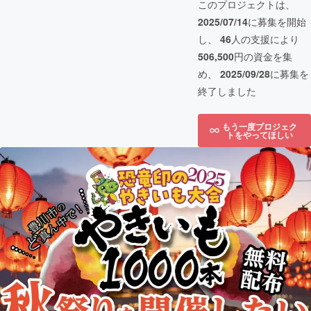
このプロジェクトは、
2025/07/14
に募集を開始
し、
46
人の支援により
506,500
円の資金を集
め、
2025/09/28
に募集を
終了しました
もう一度プロジェク
トをやってほしい