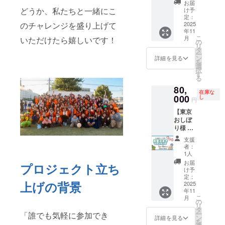
日に設
ます。
は、編
ご支援
お届
イベン
置され
表面に
どうか、私たちと一緒にこ
集され
け予
時、備
ト当
る「協
は当日
定：
た記録
考欄に
のチャレンジを盛り上げて
日、恐
2025
賛ボー
の会場
ムー
掲載を
年11
竜の着
ド」
マッ
ビーに
希望さ
こ
月
いただけたら嬉しいです！
ぐるみ
に、企
プ、そ
の
て行い
れるお
リ
を着た
業名・
して裏
タ
ます ・
名前を
ー
スタッ
団体
面にス
ン
動画内
詳細を見る
ご記入
を
フが、
名・ま
ポン
選
の表示
くださ
択
あなた
たはお
サー企
す
は文字
い
る
の企
名前
業とし
のみで
80,
業・団
（大サ
て貴社
す ・協
在庫な
体名や
000
イズ）
情報を
し
賛ボー
円
ロゴ、
＋ロゴ
しっか
ドで
【東京
応援
を掲載
り掲
は、ロ
おしぼ
メッ
します
載。 数
ゴとお
り様 専
セージ
【掲載
千人の
名前を
用】お
を胸元
につい
来場者
中サイ
支援
菓子ま
に掲示
て】 ・
が手に
ズで掲
者：
きスポ
して会
動画へ
取る
1人
載しま
ンサー
場内を
の掲載
ツール
す ・掲
お届
プロジェクト立ち
券
回遊し
は、編
とし
け予
載は、
（80,00
ます。
定：
集され
て、地
ムー
上げの背景
0円）
2025
来場者
た記録
域の皆
ビーが
年11
イベン
の注目
ムー
さまへ
公開さ
こ
月
ト当
を集め
の
ビーに
ダイレ
れてい
リ
日、ス
やす
タ
て行い
クトに
る期間
ー
「誰でも気軽に参加でき
テージ
く、特
ン
ます ・
企業
詳細を見る
中継続
を
でのお
に子ど