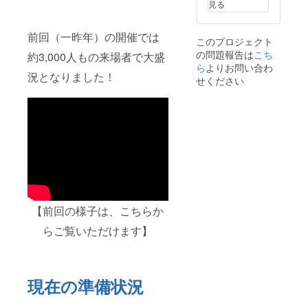
開催の
ト当日
見る
の掲載
え決定
イベン
限り有
は、編
（ロゴ
ト当日
効です
集され
データ
限り有
前回（一昨年）の開催では
このプロジェクト
た記録
や文言
効です
の問題報告は
ムー
こち
はご提
約3,000人もの来場者で大盛
ビーに
供いた
ら
よりお問い合わ
況となりました！
て行い
だきま
せください
ます ・
す） ・
表示は
着ぐる
文字の
みス
みとな
タッフ
ります
はイベ
・掲載
ント
は動画
中、来
が公開
場者と
されて
の写真
いる
撮影に
間、継
も応じ
続され
ます ・
【前回の様子は、こちらか
ます
支援者
らご覧いただけます】
【注意
名や団
事項】
体名
・ご支
は、イ
援時、
ベント
必ず備
記録
現在の準備状況
考欄に
ムー
掲載を
ビーや
希望さ
公式