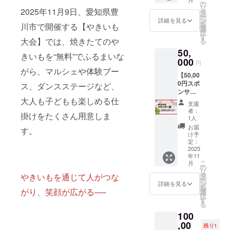
ける方
る記録
の
（文字
リ
2025年11月9日、愛知県豊
向けの
ムー
タ
のみ）
ー
リター
ビーの
ン
を掲載
詳細を見る
を
川市で開催する【やきいも
ンで
エンド
選
させて
択
す。 会
ロール
す
いただ
大会】では、焼きたてのや
る
場内の
に、お
きます
50,
協賛
名前
【掲載
きいもを“無料”でふるまいな
ボード
000
（文字
につい
円
と記録
のみ）
がら、マルシェや体験ブー
て】 ・
【50,00
ムー
を掲載
掲載方
0円スポ
ビーを
ス、ダンスステージなど、
させて
法：文
ンサー
通じ
いただ
字のみ
大人も子どもも楽しめる仕
券】
て、企
きま
・掲載
支援
（50,00
業名・
す。 ・
期間：
者：
掛けをたくさん用意しま
0円）
団体
オリジ
1人
動画が
イベン
名・お
ナルT
公開さ
お届
す。
トを
名前を
シャツ
け予
れてい
とって
広くPR
定：
（白）
る間、
も力強
2025
できま
を郵送
継続さ
年11
く応援
す。
でお届
れます
こ
月
してい
【リ
の
けしま
・ご支
リ
ただけ
ターン
タ
やきいもを通じて人がつな
す。 ま
援時、
ー
る方向
内容】
ン
ちと人
詳細を見る
備考欄
を
けのリ
がり、笑顔が広がる──
・イベ
選
のつな
に掲載
択
ターン
ント記
す
がりを
を希望
る
です。
録ムー
テーマ
される
100
会場内
ビー
にした
お名前
の協賛
,00
に、お
プロ
をご記
残り1