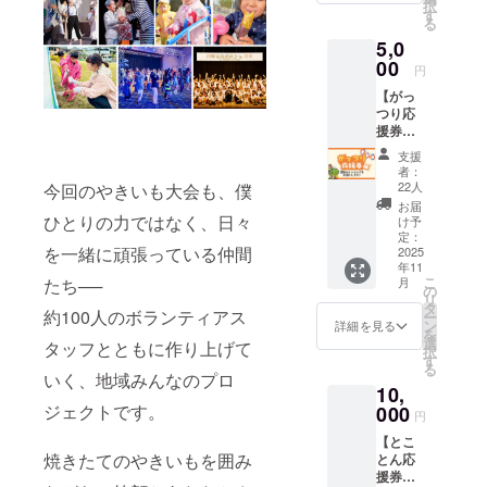
択
気持ち
す
る
で応援
5,0
してく
ださる
00
円
方向け
【がっ
のリ
つり応
ターン
援券】
です。
（5,000
皆さま
支援
円） イ
の温か
者：
ベント
いご支
22人
今回のやきいも大会も、僕
をがっ
援が、
お届
つり応
ひとりの力ではなく、日々
私たち
け予
援した
の大き
定：
を一緒に頑張っている仲間
い！と
2025
な力に
年11
いう力
なりま
こ
たち──
月
強い気
す。
の
リ
持ちに
【リ
タ
約100人のボランティアス
ー
応える
ターン
ン
詳細を見る
を
リター
内容】
選
タッフとともに作り上げて
択
ンで
・運営
す
る
す。 皆
より、
いく、地域みんなのプロ
10,
さまの
心を込
ジェクトです。
ご支援
000
めたお
円
が、当
礼の
【とこ
日の運
メッ
焼きたてのやきいもを囲み
とん応
営を大
セージ
援券】
きく支
をお送