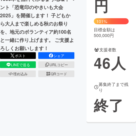
円
ント「恐竜印のやきいも大会
まちづくり・地域活性化
2025」を開催します！ 子どもか
101%
ら大人まで楽しめる秋のお祭り
目標金額は
CAMPFIRE for Social Good
CAMPFIRE Creation
を、地元のボランティア約100名
500,000円
CAMPFIREふるさと納税
machi-ya
コミュニティ
と一緒に作り上げます。 ご支援よ
ろしくお願いします！
支援者数
46
人
ポスト
シェア
LINEで送る
URLコピー
埋め込み
QRコード
募集終了まで残
り
終了