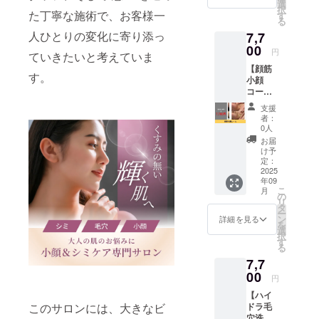
丁目に
もに輝
選
ゲン豆
択
オープ
た丁寧な施術で、お客様一
く肌に
す
エキス
る
ンする
巻き戻
末、ヤ
人ひとりの変化に寄り添っ
7,7
小顔＆
すツヤ
シ活性
シミケ
00
肌メラ
末、植
円
ていきたいと考えていま
ア専門
ニンケ
物性乳
【顔筋
サロ
ア高濃
酸菌
す。
小顔
「Nana
度配合
（殺
コー
ra」で
の美容
菌）末
ス】 通
サービ
液原液
（植物
支援
常
スを体
で白な
者：
性乳酸
15,400
験でき
る美肌
0人
菌、テ
円の顔
ます。
へアミ
お届
キスト
筋小顔
《シミ
トー
け予
リ
コース
ケア専
定：
ス・
ン）、
を7,700
2025
門店監
NMN・
豚プラ
年09
円でご
修機器
プラセ
センタ
こ
月
提供し
が特別
の
ンタ・
エキス
リ
ます。
価格
タ
アスタ
末（豚
ー
谷町四
で！美
ン
キサン
詳細を見る
プラセ
を
丁目に
白肌に
選
チン・
ンタエ
択
オープ
♪》クレ
す
ヒト幹
キス
る
ンする
ンジン
細胞培
末、サ
7,7
小顔＆
グ・泡
養液・
イクロ
シミケ
00
洗顔→
エクソ
円
デキス
ア専門
筋膜ほ
ソー
トリ
【ハイ
サロ
ぐし→
ム・ヒ
ン）、
ドラ毛
このサロンには、大きなビ
「Nana
ポレー
アルロ
大豆抽
穴洗浄
ra」で