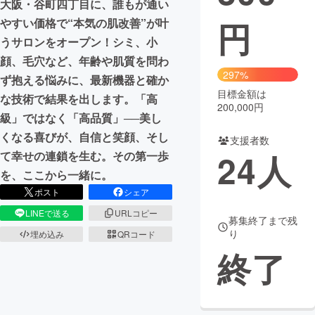
大阪・谷町四丁目に、誰もが通い
円
やすい価格で“本気の肌改善”が叶
まちづくり・地域活性化
うサロンをオープン！シミ、小
顔、毛穴など、年齢や肌質を問わ
CAMPFIRE for Social Good
CAMPFIRE Creation
297%
ず抱える悩みに、最新機器と確か
CAMPFIREふるさと納税
machi-ya
コミュニティ
目標金額は
な技術で結果を出します。「高
200,000円
級」ではなく「高品質」──美し
くなる喜びが、自信と笑顔、そし
支援者数
24
人
て幸せの連鎖を生む。その第一歩
を、ここから一緒に。
ポスト
シェア
LINEで送る
URLコピー
募集終了まで残
り
埋め込み
QRコード
終了