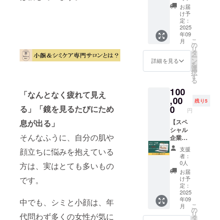
トコ
届けの
ルにて
社ツナ
マスク
阪市中
す。
お届
フェ
リター
確認さ
グのス
→美白
央区粉
け予
ロー
ンに貼
せてい
ペシャ
パック
定：
川町4-
ル、酢
付され
ただき
ル企業
2025
→スキ
16 ※日
酸トコ
年09
たラベ
ます。
スポン
ンケア
程は
こ
フェ
月
ルや注
※ネット
サーに
→お仕
の
メール
リ
ロー
意書き
ワーク
なれる
上げ》
タ
にて調
ー
ル、グ
をご確
販売ま
権利で
レー
ン
整させ
詳細を見る
を
リセリ
認くだ
たは企
す。 企
ザーで
選
ていた
択
ン、ポ
さい。
業イ
業スポ
効果が
す
だきま
る
リソル
メージ
ンサー
出な
す。 ※
ベート
100
が相違
として
かった
こちら
「なんとなく疲れて見え
80、カ
する場
HPに企
,00
方にも
の権利
残り5
プリリ
合等、
業名、
お勧め
0
る」「鏡を見るたびにため
の有効
円
ルグリ
お断り
企業の
シミケ
期限は
コー
させて
HPのリ
【スペ
息が出る」
アコー
2025年
ル、メ
いただ
ンクを
シャル
スで
9月から
チルパ
そんなふうに、自分の肌や
く場合
掲載さ
企業ス
す。 施
1年間で
ラベ
があり
せてい
ポン
術時間
す。
支援
顔立ちに悩みを抱えている
ン、
ます。
ただき
サー】
は1回
者：
フェノ
お断り
ます。
株式会
120分で
0人
方は、実はとても多いもの
キシエ
させて
さら
社ツナ
す。 小
お届
タノー
いただ
に、谷
グのス
顔＆シ
け予
です。
ル、1,2-
いた場
町四丁
ペシャ
ミケア
定：
ヘキサ
合は返
目の小
ル企業
2025
専門サ
ンジ
年09
金対応
顔＆シ
スポン
中でも、シミと小顔は、年
ロン
こ
オール
月
いたし
ミケア
サーに
「Nana
の
リ
使用上
代問わず多くの女性が気に
ます。
専門サ
なれる
ra」 住
タ