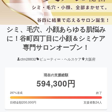
シミ、毛穴、小顔あらゆる肌悩み
に！谷町四丁目に小顔＆シミケア
専門サロンオープン！
ctm28832
ビューティー・ヘルスケア
大阪府
現在の支援総額
594,300
円
終了
297
%達成
目標金額
200,000
円
支援者数
24
人