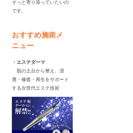
も可能
そっと寄り添っていたいの
です。
です。
※送付後
希望の
場合は
購入時
の備考
おすすめ施術メ
欄に
「送付
ニュー
希望」
と必ず
ご記入
くださ
・エステダーマ
い。
肌の土台から整え、浸
透・修復・再生をサポート
する次世代エステ技術