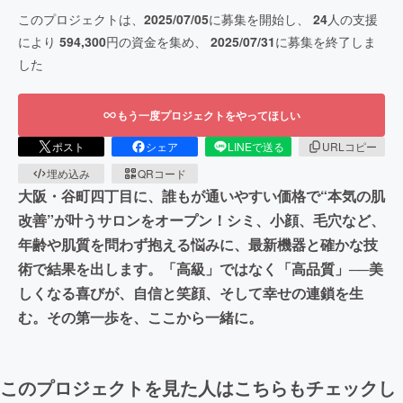
このプロジェクトは、
2025/07/05
に募集を開始し、
24
人の支援
により
594,300
円の資金を集め、
2025/07/31
に募集を終了しま
した
もう一度プロジェクトをやってほしい
ポスト
シェア
LINEで送る
URLコピー
埋め込み
QRコード
大阪・谷町四丁目に、誰もが通いやすい価格で“本気の肌
改善”が叶うサロンをオープン！シミ、小顔、毛穴など、
年齢や肌質を問わず抱える悩みに、最新機器と確かな技
術で結果を出します。「高級」ではなく「高品質」──美
しくなる喜びが、自信と笑顔、そして幸せの連鎖を生
む。その第一歩を、ここから一緒に。
このプロジェクトを見た人はこちらもチェックし