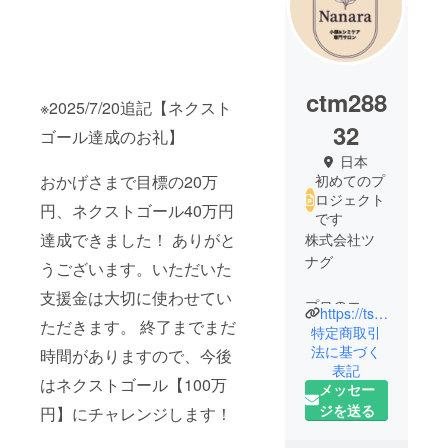
ctm288
※2025/7/20追記【ネクスト
32
ゴール達成のお礼】
日本
おかげさまで目標の20万
初めてのプ
ロジェクト
円、ネクストゴール40万円
です
達成できました！ ありがと
株式会社ツ
ナグ
うございます。いただいた
支援金は大切に使わせてい
プロのエス
https://tsunagu-ltd.studio.site
ただきます。 終了までまだ
テティシャ
特定商取引
ンへのセミ
法に基づく
時間がありますので、今後
表記
ナー業を中
はネクストゴール【100万
メッセー
心に事業を
ジを送る
円】にチャレンジします！
展開。