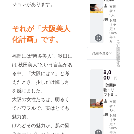
ション
ン酸・
出物
ジョンがあります。
コー
サービ
導入→
サイタ
支援
（大豆
ス】 通
スを体
シミケ
イエキ
者：
を含
常
験でき
ア(10
2人
ス・ア
む）、
15,400
ます。
分)→エ
ルプチ
お届
パン酵
円のハ
《小顔
イジン
け予
ン配合
それが「大阪美人
母（亜
イドラ
＆リフ
定：
グケア
いつも
鉛、マ
毛穴洗
2025
トアッ
マシン
のスキ
ンガ
化計画」です。
年09
浄コー
プ！
→スキ
ンケア
ン、
こ
月
スを
スッキ
の
ンケア
にプラ
銅、ヨ
リ
7,700円
リした
タ
→頭・
スする
ウ素、
ー
でご提
お顔
ン
肩・デ
詳細を見る
だけで
セレ
福岡には“博多美人”、秋田に
を
供しま
へ》ク
選
コルテ
シミや
ン、ク
択
す。 谷
レンジ
す
マッ
毛穴、
は“秋田美人”という言葉があ
ロム、
る
町四丁
ング・
サージ
エイジ
モリブ
8,0
目に
泡洗顔
レー
る中、「大阪には？」と考
ングサ
デン含
オープ
00
→顔筋
ザーで
インへ
円
有）、
ンする
えたとき、少しだけ悔しさ
マッ
効果が
すべて
ピロロ
【2回体
小顔＆
サージ
出な
の角度
キノン
験：リ
を感じました。
シミケ
→選べ
かった
から総
二ナト
フトUP
ア専門
るリフ
方にも
合的に
リウム
大阪の女性たちは、明るく
コー
サロ
トアッ
お勧め
アプ
支援
塩、現
ス】 通
「Nana
プ機器
シミケ
者：
ロー
てパワフルで、実はとても
状オリ
常
ra」で
→肌別
1人
アコー
チ。 名
ゴ糖、
16,000
サービ
モデリ
スで
お届
魅力的。
称：
ヘマト
円のリ
スを体
ング
け予
す。 施
Shirona
コッカ
フトUP
験でき
定：
パック
けれどその魅力が、肌の悩
術時間
ru
ス藻色
コース
2025
ます。
→スキ
は1回
Essenc
素 使用
年09
を8,000
みやコンプレックスによっ
《クレ
ンケア