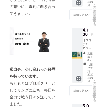
在感を増し
年09
ターン
こ
月
の想いに、真剣に向き合っ
ている。
です。
の
リ
代表取
タ
ー
てきました。
締役の
ン
詳細を見る
プロ専門化
を
渡邉竜
選
択
也から
粧品やサプ
す
る
熱いお
リメントの
4,1
礼の
卸も行い、
メール
00
円
をお送
美と健康の
【ワコ
りさせ
分野で女性
ナル
ていた
ビュー
の幸せに貢
だきま
ティー
す。 な
献。
支援
】 美を
お、支
者：
追求す
援時に
8人
る桑の
上乗せ
直営サロン
お届
葉と炭
支援が
け予
私自身、少し変わった経歴
も現在4店舗
の粉末
可能で
定：
経営。
のス
2025
す。 応
を持っています。
年09
ムー
援の気
さらにエス
こ
月
ジー
もともとはプロボクサーと
持ちの
の
テティック
リ
「ワコ
上乗
タ
ー
してリングに立ち、毎日を
ナル
業界を盛り
せ、大
ン
詳細を見る
を
ビュー
歓迎で
選
上げるべ
択
全力で戦う日々を送ってい
ティー
す！
す
る
く、サロン
」を谷
ました。
5,0
町四丁
オーナーに