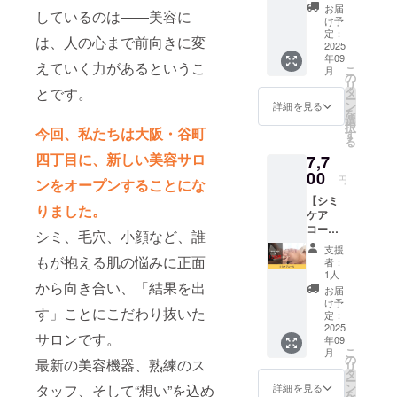
ケア美
ます。
300g（
お届
しているのは――美容に
容液を
※掲載す
3g×100
け予
谷町四
るお名
定：
包入）
は、人の心まで前向きに変
丁目に
2025
前を備
使用方
年09
オープ
考欄に
法：食
えていく力があるというこ
こ
月
ンする
ご記入
の
品とし
リ
小顔＆
くださ
タ
とです。
て1日に
ー
シミケ
い。 ※
ン
1~2本を
詳細を見る
を
ア専門
ニック
選
目安に
択
サロ
今回、私たちは大阪・谷町
ネーム
す
水また
る
「Nana
でのご
はぬる
四丁目に、新しい美容サロ
7,7
ra」で
参加も
ま湯に
お渡し
00
できま
溶かし
円
ンをオープンすることにな
させて
す。 ※
てお召
【シミ
いただ
掲載期
し上が
りました。
ケア
きま
間は
りくだ
コー
す。 通
2025年
さい。
シミ、毛穴、小顔など、誰
ス】 通
常販売
9月から
全成
支援
常
価格
もが抱える肌の悩みに正面
1年間で
分：桑
者：
15,400
13,200
す。
1人
の葉末
円のシ
から向き合い、「結果を出
円を
（国内
お届
ミケア
6,000円
け予
製造、
す」ことにこだわり抜いた
コース
で提供
定：
水溶性
を7,700
2025
させて
食物繊
サロンです。
年09
円でご
いただ
維、抹
こ
月
提供し
きま
の
茶、で
最新の美容機器、熟練のス
リ
ます。
す。 シ
タ
ん粉、
ー
谷町四
ミとと
ン
タッフ、そして“想い”を込め
詳細を見る
白イン
を