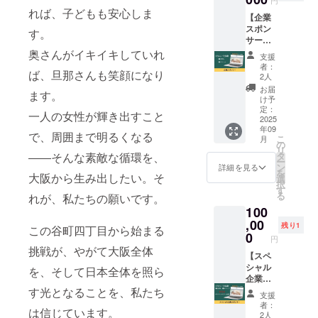
ト脂肪
も可能
目に
ション
間は1回
の権利
れば、子どもも安心しま
由来間
です。
【企業
オープ
→肌に
120分で
の有効
葉系細
※送付後
スポン
ンする
合わせ
す。
す。 小
期限は
胞エク
希望の
サー】
小顔＆
た機械
顔＆シ
2025年
ソソー
場合は
株式会
シミケ
奥さんがイキイキしていれ
→鎮静
ミケア
9月から
支援
ム、サ
購入時
社ツナ
ア専門
パック
専門サ
者：
1年間で
イタイ
ば、旦那さんも笑顔になり
の備考
グの企
サロ
→スキ
2人
ロン
す。
エキ
欄に
業スポ
「Nana
ンケア
「Nana
お届
ス、ヒ
ます。
「送付
ンサー
ra」で
→お仕
け予
ra」 住
アルロ
希望」
になれ
サービ
定：
上げ》
所：大
一人の女性が輝き出すこと
ン酸
と必ず
る権利
2025
スを体
エイジ
阪市中
Na、ア
年09
ご記入
です。
験でき
ングケ
央区粉
で、周囲まで明るくなる
こ
スタキ
月
くださ
企業ス
ます。
の
アに人
川町4-
リ
サンチ
い。 ※
ポン
《クレ
タ
――そんな素敵な循環を、
気の
16 ※日
ー
ン、ア
原材料
サーと
ンジン
ン
フェイ
詳細を見る
程は
を
セチル
及び添
してHP
大阪から生み出したい。そ
グ→
選
シャル
メール
択
ヘキサ
加物等
に企業
フェイ
す
コース
にて調
る
ペプチ
れが、私たちの願いです。
の食品
名、企
シャル
施術時
整させ
ド-8、
100
表示は
業のHP
マッ
間は1回
ていた
BG、ト
お届け
のリン
,00
サージ
120分で
だきま
残り1
この谷町四丁目から始まる
リ(カプ
商品の
クを掲
(顔+デ
0
す。 小
す。 ※
円
リル酸/
ラベル
載させ
コル
顔＆シ
こちら
挑戦が、やがて大阪全体
カプリ
に表記
ていた
【スペ
テ)→ポ
ミケア
の権利
ン酸)グ
されま
だきま
シャル
レー
専門サ
を、そして日本全体を照ら
の有効
リセリ
す。商
す。 ※
企業ス
ション
ロン
期限は
ル、水
品開封
掲載す
ポン
す光となることを、私たち
→シミ
「Nana
2025年
支援
添レシ
前には
る内容
サー】
ケア→
ra」 住
9月から
者：
チン、
は信じています。
必ずお
はメー
株式会
バイオ
所：大
2人
1年間で