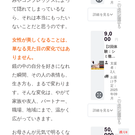
120分で
e 容
こ
上の注
月
円でご
ンジン
の
→頭・
す。 小
量：
リ
意：開
て隠れてしまっているな
提供し
グ洗顔
タ
肩・デ
顔＆シ
30ml 全
ー
封後は
ます。
→ハイ
ン
コルテ
詳細を見る
ミケア
成分：
を
ら、それは本当にもったい
早めに
谷町四
ドラ
選
マッ
専門サ
水、プ
択
お召し
丁目に
フェイ
す
サージ
ロン
ラセン
ないことだと思うのです。
る
上がり
オープ
シャル
施術時
「Nana
タエキ
くださ
9,0
ンする
→引き
間は1回
ra」 住
ス、ヘ
い。 万
小顔＆
00
締め機
120分で
女性が美しくなることは、
所：大
円
キシル
が一体
シミケ
器→鎮
す。 小
阪市中
3-グリ
質が合
【2回体
ア専門
静パッ
単なる見た目の変化ではあ
顔＆シ
央区粉
セリル
わない
験：シ
サロ
ク→ス
ミケア
川町4-
アスコ
場合
ミ徹底
りません。
「Nana
キンケ
専門サ
16 ※日
ルビン
は、使
ケア！
ra」で
ア→
ロン
程は
支援
酸、ヒ
用を中
鏡の中の自分を好きになれ
美白・
サービ
マッ
「Nana
者：
メール
ト幹細
止して
シミケ
スを体
サー
2人
ra」 住
にて調
胞順化
た瞬間、その人の表情も、
くださ
アコー
験でき
ジ》毛
所：大
お届
整させ
培養
い。 小
ス】 通
ます。
穴に溜
け予
阪市中
ていた
生き方も、まるで変わりま
液、規
顔＆シ
常
《クレ
定：
まった
央区粉
だきま
定化細
ミケア
18,000
2025
ンジン
汚れも
す。そんな変化は、やがて
川町4-
す。 ※
胞培地
専門サ
年09
円のシ
グ→
スッキ
16 ※日
こちら
9、ニコ
こ
月
ロン
ミケア
フェイ
家族や友人、パートナー、
の
リ！ツ
程は
の権利
チンア
リ
「Nana
コース2
シャル
タ
ルツル
メール
の有効
ミドモ
ー
ra」 住
職場、地域にまで、温かく
回分を
マッ
ン
なお肌
詳細を見る
にて調
期限は
ノヌク
を
所：大
9,000円
サージ
選
へ♪ 大
整させ
2025年
レオチ
択
広がっていきます。
阪市中
でご提
(顔+デ
す
人気メ
ていた
9月から
ド、ア
る
央区粉
供しま
コル
ニュー
だきま
1年間で
ルブチ
川町4-
50,
す。 谷
テ)→ポ
です！
す。 ※
す。
お母さんが元気で明るくな
ン、ヒ
16 送付
残り8
町四丁
000
レー
施術時
こちら
円