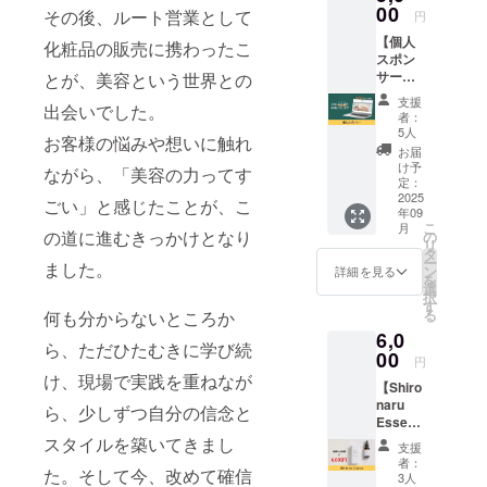
目に
00
その後、ルート営業として
円
なりたい女
オープ
【個人
性を応援す
ンする
化粧品の販売に携わったこ
スポン
小顔＆
る事業も今
サー】
とが、美容という世界との
シミケ
後展開予
株式会
ア専門
支援
出会いでした。
社ツナ
サロ
定。
者：
グ の個
「Nana
5人
お客様の悩みや想いに触れ
人スポ
ra」で
お届
ンサー
お渡し
け予
ながら、「美容の力ってす
になれ
させて
定：
る権利
2025
いただ
ごい」と感じたことが、こ
年09
です。
きま
こ
月
支援者
す。 通
の道に進むきっかけとなり
の
リ
として
常販売
タ
ー
ました。
HPにお
価格
ン
詳細を見る
を
名前を
8,856円
選
択
掲載さ
を4,100
す
る
何も分からないところか
せてい
円で提
6,0
ただき
供させ
ら、ただひたむきに学び続
ます。
00
ていた
円
※掲載す
だきま
け、現場で実践を重ねなが
【Shiro
る内容
す。 名
naru
はメー
称：桑
ら、少しずつ自分の信念と
Essens
ルにて
の葉加
e】 次
確認さ
スタイルを築いてきまし
工食品
支援
世代メ
せてい
内容
者：
た。そして今、改めて確信
ラニン
ただき
量：1箱
3人