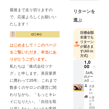
2024年に
リッツ・
最後まで走り切りますの
リターンを
カールトン
で、応援よろしくお願いい
大阪にてプ
選ぶ
たします！
ロの美容家
1200名を集
目標金額
めてのツナ
未達でも
グフェスも
リターン
はじめまして！このページ
開催。
が届きま
す
(All-in
をご覧いただき、本当にあ
方式)
エステ
りがとうございます。
1,0
ティックの
00
私たちは「株式会社ツナ
分野におい
円
て業界誌エ
【お礼
グ」と申します。美容業界
のメー
ステティッ
に携わって25年、これまで
ル】 株
ク通信でも
式会社
支援
数多くのサロンの運営に関
ツナグ
注目の経営
者：
をただ
2人
者として取
わりながら、「もっとキレ
ただ応
お届
材も受ける
援した
け予
イになりたい」「自信を取
い人向
定：
るなど、存
けのリ
2025
り戻したい」というお客様