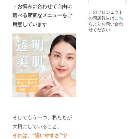
等の異
設置す
合等、
・お悩みに合わせて自由に
常があ
るチラ
お断り
らわれ
このプロジェクト
シは購
させて
選べる豊富なメニューをご
た場合
の問題報告は
入者様
いただ
こち
（2）使
がご準
く場合
ら
よりお問い合わ
用意しています
用した
備して
があり
せください
肌に直
お送り
ます。
射日光
いただ
お断り
があ
く必要
させて
たって
があり
いただ
上記の
ます。
いた場
ような
合は返
異常が
金対応
あらわ
いたし
れた場
ます。
合 ○傷
※掲載期
やはれ
間は
もの、
2025年
しっし
9月から
ん等、
1年間で
異常の
す。 ※
ある部
設置す
位には
るチラ
お使い
そしてもう一つ、私たちが
シは購
になら
入者様
ないで
大切にしていること。
がご準
くださ
備して
それは、“通いやすさ”で
い。 ○
お送り