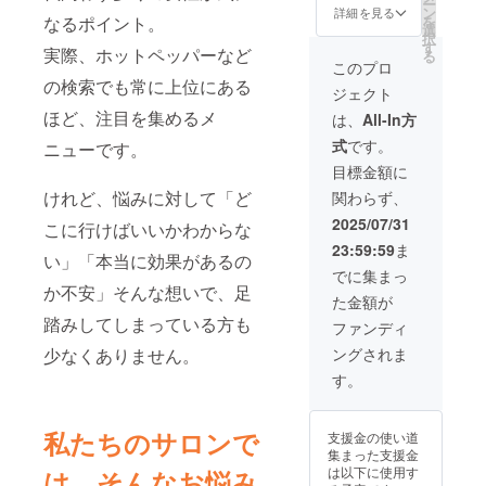
ー
の注
※掲載期
ロンに
権利で
所：大
ン
詳細を見る
を
なるポイント。
意： ○
間は
て1年
す。 企
阪市中
選
択
お肌に
2025年
間・カ
業スポ
央区粉
す
実際、ホットペッパーなど
る
異常が
9月から
ウン
ンサー
川町4-
このプロ
生じて
1年間で
ターに
として
16 ※日
の検索でも常に上位にある
いない
ジェクト
す。
チラシ
HPに企
程は
かよく
を設置
業名、
メール
ほど、注目を集めるメ
は、
All-In方
注意し
いたし
企業の
にて調
て使用
式
です。
ニューです。
ます。
HPのリ
整させ
してく
※掲載す
ンクを
ていた
目標金額に
ださ
る内容
掲載さ
だきま
い。 化
けれど、悩みに対して「ど
関わらず、
はメー
せてい
す。 ※
粧品が
ルにて
ただき
こちら
2025/07/31
こに行けばいいかわからな
お肌に
確認さ
ます。
の権利
合わな
23:59:59
ま
せてい
さら
の有効
い」「本当に効果があるの
いと
ただき
に、谷
期限は
でに集まっ
き、即
ます。
町四丁
2025年
か不安」そんな想いで、足
ち次の
た金額が
※ロゴ画
目の小
9月から
ような
像の受
顔＆シ
踏みしてしまっている方も
1年間で
ファンディ
場合に
け取り
ミケア
す。
は、使
ングされま
少なくありません。
はメー
専門サ
用を中
ルにて
ロンに
す。
止して
ご連絡
て1年
くださ
させて
間・カ
い。 そ
いただ
ウン
私たちのサロンで
支援金の使い道
のまま
きま
ターに
集まった支援金
化粧品
す。 ※
チラシ
は以下に使用す
類の使
は、そんなお悩み
ネット
を設置