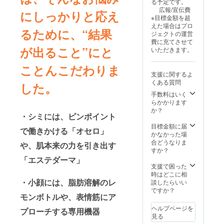
る予定です。
用を続
ワーク
いたし
広報/宣伝費
けます
販売ま
ます。
にしっかりと応え
※目標金額を超
と症状
たは企
※掲載す
えた場合はプロ
を悪化
業イ
る内容
るために、“結果
ジェクトの運営
させる
メージ
はメー
費に充てさせて
ことが
が相違
ルにて
が出ること”にと
いただきます。
ありま
する場
確認さ
すの
合等、
せてい
で、皮
ことんこだわりま
お断り
ただき
支援に関するよ
フ科専
させて
ます。
くある質問
門医等
いただ
※ロゴ画
した。
にご相
く場合
像の受
手数料はいく
談され
があり
け取り
らかかります
ること
ます。
はメー
か？
をおす
・シミには、ピンポイント
お断り
ルにて
すめし
させて
ご連絡
目標金額に届
で働きかける「オセロ」
ます。
いただ
させて
かなかった場
（1）使
いた場
いただ
合どうなりま
や、肌本来の力を引き出す
用中、
合は返
きま
すか？
赤み、
金対応
す。 ※
「エステダーマ」
はれ、
いたし
ネット
支援で困った
かゆ
ます。
ワーク
時はどこに相
み、刺
※掲載期
販売ま
・小顔には、脂肪溶解のレ
談したらいい
激、色
間は
たは企
ですか？
抜け
モンボトルや、表情筋にア
2025年
業イ
（白斑
9月から
メージ
ヘルプページを
等）や
プローチする専用機器
1年間で
が相違
見る
黒ずみ
す。 ※
する場