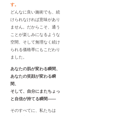
目に入
いただ
す。
らない
く必要
ようご
があり
どんなに良い施術でも、続
注意く
ます。
ださ
けられなければ意味があり
い。目
に入っ
ません。だからこそ、通う
た時
ことが楽しみになるような
は、こ
すらず
空間、そして無理なく続け
にすぐ
に水か
られる価格帯にもこだわり
ぬるま
湯で洗
ました。
い流し
てくだ
さい。
あなたの肌が変わる瞬間、
小顔＆
あなたの笑顔が変わる瞬
シミケ
ア専門
間、
サロン
「Nana
そして、自分にまたちょっ
ra」 住
所：大
と自信が持てる瞬間――
阪市中
央区粉
川町4-
そのすべてに、私たちは
16 送付