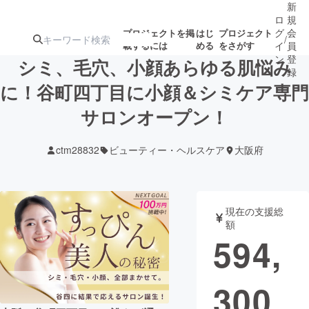
新
ロ
規
グ
会
プロジェクトを掲
はじ
プロジェクト
/
載するには
める
をさがす
イ
員
ン
登
シミ、毛穴、小顔あらゆる肌悩み
録
に！谷町四丁目に小顔＆シミケア専門
サロンオープン！
人気のプロ
注目のリ
注目の新着プロ
募集終了が近いプ
もうすぐ公開
ジェクト
ターン
ジェクト
ロジェクト
されます
ctm28832
ビューティー・ヘルスケア
大阪府
アート・写真
音楽
現在の支援総
テクノロジー・ガジェット
ゲーム・サ
額
594,
映像・映画
書籍・雑誌
300
ビジネス・起業
チャレンジ