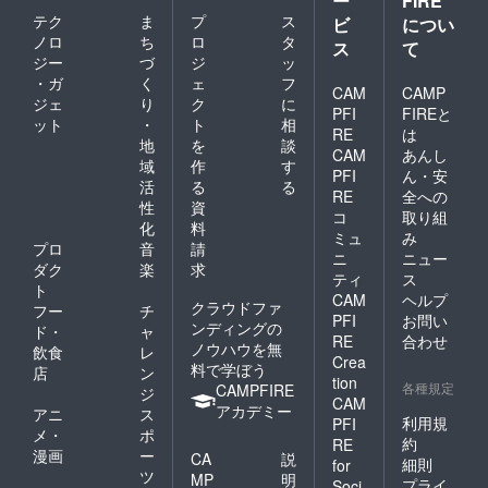
ー
FIRE
の香り
・シリ
とやさ
テク
ま
プ
ス
ビ
につい
コンフ
しさ
ノロ
ち
ロ
タ
ス
て
リー
を、
ジー
づ
ジ
ッ
（シャ
もっと
・ガ
く
ェ
フ
ン
多くの
CAM
CAMP
プー）
ジェ
り
ク
に
方に届
PFI
FIREと
／低刺
ット
・
ト
相
けたい
RE
は
激処方
と思っ
地
を
談
CAM
あんし
→ノ
ていま
域
作
す
ンシリ
PFI
ん・安
す。 ご
活
る
る
コンな
支援、
RE
全への
性
資
のにき
どうぞ
コ
取り組
しまな
化
料
よろし
ミュ
み
い、驚
くお願
プロ
音
請
ニ
ニュー
きのな
いいた
ダク
楽
求
めらか
ティ
ス
しま
ト
さ。 ・
す！
CAM
ヘルプ
クラウドファ
フー
チ
カラー
PFI
お問い
ンディングの
キープ
ド・
ャ
RE
合わせ
成分配
ノウハウを無
飲食
レ
Crea
合 →
料で学ぼう
店
ン
サロン
tion
各種規定
CAMPFIRE
ジ
カラー
CAM
アカデミー
アニ
ス
の色も
利用規
PFI
ちを
メ・
ポ
約
RE
しっか
漫画
ー
CA
説
細則
for
りサ
ツ
MP
明
プライ
Soci
ポー