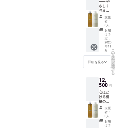
⸺ や
スリー
の香り
類を入
透。 植
さしく
「ユル
を中心
れても
物由来
包まれ
ルカ」
に、ほ
◎） 髪
のやさ
る、癒
シリー
んのり
にうる
しさ
支援
しのバ
ズか
甘くや
おいと
者：
天然由
スタイ
ら、待
さしい
0人
ツヤを
来の保
ムを。
望の
フロー
与える
お届
湿成分
ユルル
ローズ
ラル
け予
だけで
配合
カ カモ
の香り
定：
ブーケ
なく、
で、敏
ミール
2025
が登
が広が
心まで
感な肌
年11
の香り
場！ バ
る極上
ふんわ
にも安
こ
月
シャン
ラの優
の
の香
りほぐ
心して
リ
プー・
雅で華
タ
り。 こ
すよう
使えま
ー
トリー
やかな
ン
んな方
詳細を見る
なバス
す。 癒
を
トメン
香りに
選
におす
タイム
しの時
択
ト 毎日
包まれ
す
すめ ・
をお届
間を演
る
忙しい
なが
日々の
けしま
出する
12,
あなた
ら、髪
疲れを
す。
香り
に、心
500
と心を
癒した
「いつ
円
ふんわ
と髪を
同時に
い方 ・
もがん
り心地
心ほど
ときほ
ケアで
自然由
ばって
よい香
ける柑
ぐす“特
きる特
来の香
いる自
りで、
橘の香
別な時
別な
りでリ
分に、
スキン
りと、
間”を。
シャン
ラック
ちょっ
支援
ケアが
やさし
植物の
プー・
スした
者：
とご褒
リラッ
い髪ケ
力を活
トリー
0人
い方 ・
美
クスタ
アをあ
かした
トメン
香りに
お届
を。」
イム
なた
【ユル
トで
け予
も仕上
ぜひ一
に。