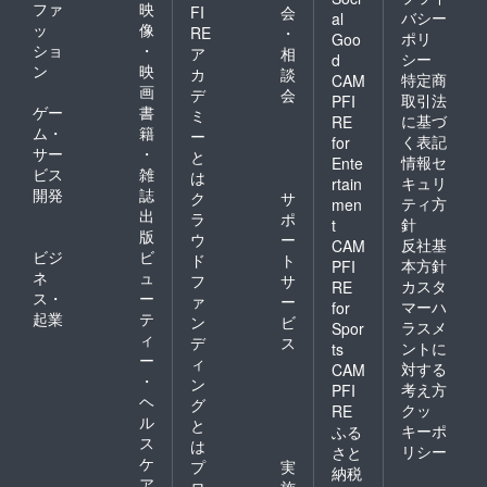
ファ
映
FI
会
ト。 お
バシー
al
ッ
像
RE
・
客様の
ポリ
Goo
ショ
・
声（一
ア
相
シー
d
部抜
ン
映
カ
談
特定商
CAM
粋）
画
デ
会
取引法
PFI
「カ
ゲー
書
ミ
ラー後
に基づ
RE
ム・
籍
ー
のパサ
く表記
for
サー
・
つきが
と
情報セ
Ente
気にな
ビス
雑
は
キュリ
rtain
らなく
開発
誌
ク
サ
ティ方
men
なっ
出
ラ
ポ
針
た！」
t
版
ウ
ー
（30
反社基
CAM
ビジ
ビ
代・女
ド
ト
本方針
PFI
性）
ネ
ュ
フ
サ
カスタ
RE
「泡立
ス・
ー
ァ
ー
マーハ
for
ちがよ
起業
テ
ン
ビ
ラスメ
Spor
くて、
ィ
デ
ス
香りも
ントに
ts
ー
ィ
自然。
対する
CAM
・
家族み
ン
考え方
PFI
んなで
ヘ
グ
クッ
RE
使って
ル
と
キーポ
ふる
ます」
ス
は
（40
リシー
さと
ケ
プ
実
代・男
納税
ア
性）