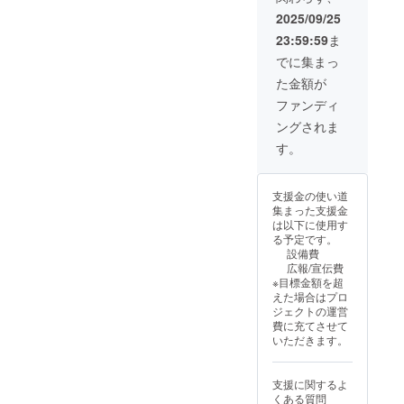
髪と頭
わる
合で地
じま
「香り
た美容
たわり
皮にや
オーガ
2025/09/25
肌を
せ、2〜
が本当
液は、
なが
さしい
ニック
しっと
3分置い
に好き
23:59:59
ま
やさし
ら、色
植物由
植物エ
りと整
てから
で、髪
く肌へ
もち・
来成分
キスや
でに集まっ
えます
すすぎ
を洗う
なじま
ツヤ・
配合 乾
保湿成
・シリ
ます。 -
のが楽
た金額が
せて浸
なめら
燥しが
分を贅
コンフ
-- 【こ
しみに
透させ
かさを
ちな髪
沢に配
ファンディ
リー＆
んな方
なっ
る。 5.
叶える
や地肌
合し、
パラベ
におす
た」
ングされま
そのま
サロン
にうる
地肌を
ンフ
すめ】
「パサ
ま就寝
品質の
おいを
すこや
す。
リーで
バラの
つきが
が
ヘアケ
与え、
かに保
敏感肌
香りが
落ち着
OK（お
アシ
さらっ
ちなが
にも安
好きな
いて、
休み前
リーズ
と指通
ら、髪
心 ● こ
方 髪の
髪にツ
支援金の使い道
ケ
です。
りのよ
本来の
んな方
乾燥・
ヤが出
集まった支援金
ア）。
植物由
い仕上
美しさ
におす
ダメー
たのが
は以下に使用す
就寝中
来のや
がり
を引き
すめ ・
ジが気
嬉し
る予定です。
に潤い
さしさ
に。 ●
出しま
ストレ
になる
い！」
設備費
を補給
で、髪
毎日使
す。 ・
スや疲
方 サロ
あなた
広報/宣伝費
し、翌
も頭皮
いたく
髪のパ
れがた
ン品質
の毎日
※目標金額を超
朝しっ
も健や
なる軽
サつき
まりや
を自宅
に、花
えた場合はプロ
とり透
かに整
やかさ
が気に
すい方
で体感
と香り
ジェクトの運営
明感の
えま
ベタつ
なる方
・自然
したい
のご褒
費に充てさせて
ある肌
す。 使
きにく
・頭皮
派コス
方 リ
美を。
いただきます。
へ導き
用方法
く、暑
の乾燥
メがお
ラック
ぜひこ
ます ---
＜
い季節
やかゆ
好きな
スでき
の機会
特長と
STEP1
でも心
みが気
方 ・ふ
るバス
に、ユ
支援に関するよ
効果 お
：シャ
地よく
になる
んわり
タイム
ルルカ
くある質問
休み前
ンプー