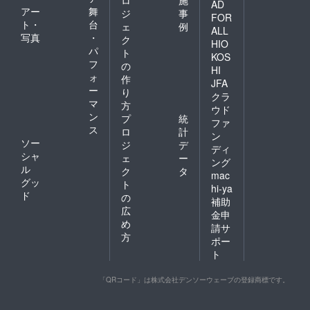
ロ
施
AD
「洗っ
アー
舞
ジ
事
FOR
たあと
ト・
台
ェ
例
ALL
の手触
写真
・
ク
りがサ
HIO
パ
ト
ロン
KOS
フ
並！自
の
HI
分の髪
ォ
作
JFA
じゃな
ー
り
クラ
いみた
マ
方
ウド
いで
ン
プ
統
す」
ファ
ス
ロ
計
（20
ン
ソー
代・女
ジ
デ
ディ
性）
シャ
ェ
ー
ング
「敏感
ル
ク
タ
mac
肌でも
グッ
ト
かゆく
hi-ya
ド
の
ならな
補助
いのが
広
金申
うれし
め
請サ
い」
方
ポー
（50
代・女
ト
性） こ
んな方
「QRコード」は株式会社デンソーウェーブの登録商標です。
におす
すめ ・
カラー