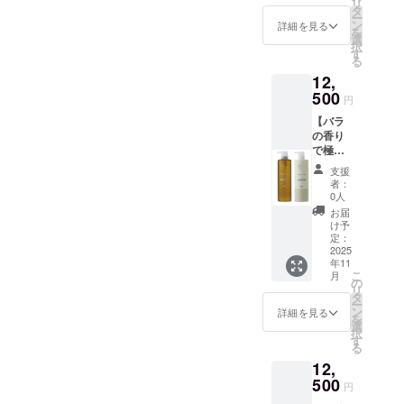
リ
シャン
と詰め
タ
ごわつ
ー
プー＆
込んだ
ン
きが気
詳細を見る
を
トリー
集中ケ
選
になる
択
トメン
アヘ
す
・リ
る
ト 日々
アーマ
ラック
12,
のバス
スクで
スしな
タイム
500
す。 サ
がら
円
が、ま
ロン品
しっか
【バラ
るで花
質をそ
り保湿
の香り
園にい
のまま
したい
で極上
るかの
ご自宅
3つのポ
の癒し
ような
で ナ
イント
支援
時間
ご褒美
チュラ
肌あた
者：
を】 ユ
時間に
ルでや
0人
りふん
ルルカ
変わり
さしい
わり、
お届
ローズ
ます。
成分配
け予
密着
シャン
ユルル
定：
合 週
フィッ
プー＆
2025
カの
1〜2回
ト 薄手
年11
トリー
ジャス
で、
で柔ら
こ
月
トメン
ミンシ
の
しっと
かい
リ
トセッ
リーズ
タ
りなめ
シート
ー
ト 植物
は、フ
ン
らかな
詳細を見る
が肌に
を
のチカ
レッ
選
指通り
ぴった
択
ラと香
シュで
す
癒やさ
りと密
る
りの癒
上品な
れる自
着。美
12,
しで話
ホワイ
然の香
容成分
題のナ
500
トジャ
り（※香
をぐん
円
ンバー
スミン
りの種
ぐん浸