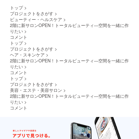
を毛先
す」
へと導
リート
中心に
「プレ
トップ
>
きます -
メント
なじま
ゼント
プロジェクトをさがす
>
-- 使用
＞ 水気
せ、数
にも喜
タイミ
ビューティー・ヘルスケア
>
を軽く
分おい
ばれま
ングの
切り、
2階に新サロンOPEN！トータルビューティ―空間を一緒に作
てから
し
おすす
中間〜
すすぎ
りたい
>
た！」 -
め タイ
毛先に
ます。
コメント
-- 心を
ミング
なじま
お客様
ほどく
トップ
>
効果 寝
せま
の声
香り
プロジェクトをさがす
>
る前 ス
す。2〜
（一
と、
キンケ
3分置く
ヘア・スキンケア
>
部）
しっと
アの最
とより
2階に新サロンOPEN！トータルビューティ―空間を一緒に作
「香り
りまと
後に使
効果的
がすご
りたい
>
まる仕
い、そ
です。
くやさ
上が
コメント
のまま
→しっ
しくて
り。 こ
トップ
>
就寝OK
とりま
癒され
の機会
朝のケ
プロジェクトをさがす
>
とま
ま
に、ぜ
ア 洗顔
り、指
美容・エステ・美容サロン
>
す！」
ひご支
前にや
通りの
「敏感
2階に新サロンOPEN！トータルビューティ―空間を一緒に作
援・ご
さしく
良い仕
肌でも
予約く
りたい
>
オフす
上がり
使いや
ださ
コメント
れば◎ -
に。 成
すく、
い！
-- 注意
分のこ
地肌が
点 シー
だわり
しっと
トは使
・植物
り落ち
い捨
由来の
着きま
て。再
洗浄成
した」
使用し
分 →