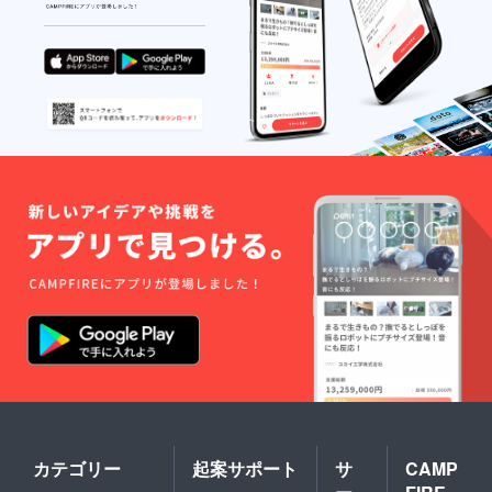
「お風
ない。
敏感な
呂上が
目や
頭皮に
りに、
口、肌
もやさ
家族か
に合わ
しく、
ら“いい
ないと
必要な
香り”っ
きは使
うるお
て褒め
用を中
いは残
られま
止して
しま
す！」 -
くださ
す。 ・
-- 毎日
い。
オーガ
を
傷、腫
ニック
ちょっ
れ、湿
エキス
とだけ
疹など
配合
特別に
のある
（カミ
してく
部位に
ツレ
れる、
は使わ
花・
ユルル
ない。
ローズ
カのベ
目に
マリー
ルガ
入った
など）
モット
場合は
→頭
シャン
すぐに
皮のバ
プー＆
洗い流
ランス
トリー
し、異
を整
トメン
物感が
え、健
ト。 あ
続く場
やかな
なたの
合は眼
髪を育
ご支援
カテゴリー
起案サポート
サ
CAMP
科へ
てる土
で、こ
台に。