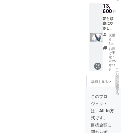
場！ 心
マのや
を落ち
す。 ---
と、ふ
を開け
13,
地よい
さしい
着けて
【使用
んわり
てマス
柑橘の
600
香り。
くれる
方法】
円
立体感
クを取
香り
ベルガ
よう
1. 髪を
のある
り出
髪と頭
が、バ
モット
な、や
しっか
仕上が
し、
皮にや
スタイ
のさわ
さしい
り予洗
り ・サ
目・口
さし
ムを癒
やかな
香りが
いした
ロン品
位置に
い、サ
しのひ
柑橘の
バス
後、
支援
質をご
合わせ
ロン発
ととき
香り
ルーム
者：
シャン
自宅で
て顔に
の本格
に。 レ
に、ほ
1人
いっぱ
プーを
楽しめ
密着さ
ケア
モン・
んのり
いに広
お届
手に取
ます 実
せる。
「毎日
オレン
とハー
け予
がりま
り泡立
際に
** 顔全
が、サ
ジ・グ
定：
ブが重
す。 ●
ててか
使った
体に
ロン帰
2025
レープ
なり、
成分へ
ら頭皮
お客様
しっか
年11
りの髪
フルー
リラッ
のこだ
をやさ
の声
こ
月
り
に。」
ツなど
の
クスし
わり ・
しく
「香水
リ
フィッ
HUE（
をブレ
タ
ながら
頭皮と
マッ
いらず
ー
トさせ
ヒュ
ンドし
ン
心身の
詳細を見る
髪にや
サージ
のいい
を
ましょ
ウ）ケ
たナ
選
バラン
さしい
するよ
香り！
択
う 3. 10
アシャ
チュラ
す
スを整
アミノ
うに洗
仕事で
る
～20分
ンプー
ルな香
えてく
このプロ
酸系洗
いま
疲れて
後にマ
＆ト
りで、
れま
浄成分
す。 2.
帰って
ジェクト
スクを
リート
気分ま
す。 天
配合 ・
トリー
きて
外す。
メント
でリフ
然由来
は、
All-In方
カモ
トメン
も、こ
適度な
は、カ
レッ
成分
ミール
トは中
のシャ
式
です。
時間が
ラーや
シュで
が、髪
エキス
間〜毛
ンプー
おすす
乾燥で
きま
と頭皮
目標金額に
（保
先を中
で癒さ
めです
傷んだ
す。 ●
をいた
湿）配
心にな
れる」
関わらず、
4. 残っ
髪をい