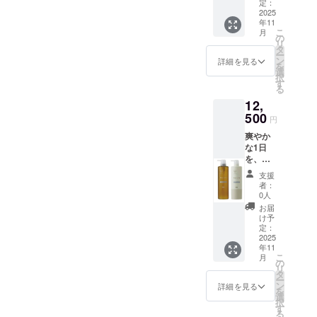
に。
ルカ】
定：
す。 植
がりに
度、ユ
「ナン
「ナン
2025
シリー
物由来
も妥協
ルルカ
バース
年11
バース
ズか
の洗浄
したく
のやさ
リー HU
こ
月
リー ユ
ら、 や
の
成分で
ない方
しさを
E ナイ
リ
ルル
さしく
タ
髪と頭
特徴と
体験し
トケア
ー
カ」か
穏やか
ン
皮にや
詳細を見る
こだわ
てみて
ララバ
を
ら、ベ
なカモ
選
さし
りポイ
くださ
イマス
択
ルガ
ミール
す
く、
ント ・
い
ク
る
モット
の香り
しっと
天然精
（フェ
12,
の香り
が広が
りなめ
油を贅
イスマ
のシャ
500
る シャ
らかな
沢にブ
円
ス
ンプー
ンプー
仕上が
レンド
ク）」
爽やか
＆ト
＆ト
りへ。
したナ
の使用
な1日
リート
リート
乾燥や
チュラ
方法は
を、髪
メント
メント
ダメー
ルな香
以下の
から始
が登
が誕生
ジが気
り ・ノ
支援
通りで
めよ
場。 毎
しまし
になる
者：
ンシリ
す --- 使
う。 ナ
日のバ
た。 ●
0人
方にも
コン＆
用手順
ンバー
スタイ
香りの
おすす
お届
アミノ
1. **ク
スリー
ムが、
特徴 ほ
け予
め。
酸系洗
レンジ
「ユル
まるで
定：
んのり
日々の
浄成分
ング＆
ルカ」
2025
森林浴
甘く、
バスタ
で頭皮
洗顔
年11
シリー
のよう
清潔感
イムが
にも優
こ
後、化
月
ズか
な癒し
の
のある
贅沢
しい ・
リ
粧水で
ら、シ
の時間
タ
フロー
な“ご褒
しっと
ー
肌を整
トラス
に変わ
ン
ラル
詳細を見る
美時
りなめ
を
える。
の香り
る、天
選
ハーブ
間”に変
らかな
択
** 2. **
が登
然アロ
す
調。 心
わりま
指通り
る
パウチ