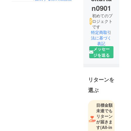
n0901
初めてのプ
ロジェクト
です
特定商取引
法に基づく
表記
メッセー
ジを送る
リターンを
選ぶ
目標金額
未達でも
リターン
が届きま
す
(All-in