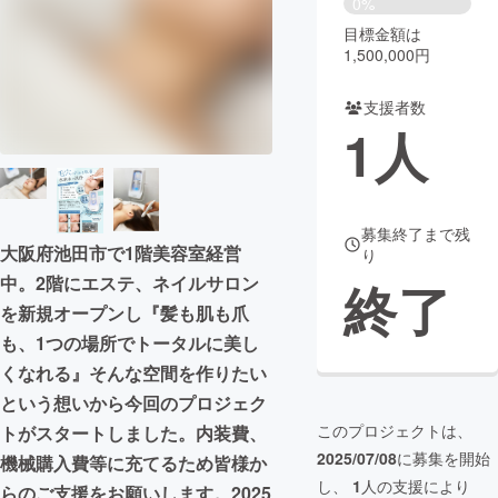
0%
目標金額は
まちづくり・地域活性化
1,500,000円
支援者数
CAMPFIRE for Social Good
CAMPFIRE Creation
1
人
CAMPFIREふるさと納税
machi-ya
コミュニティ
募集終了まで残
大阪府池田市で1階美容室経営
り
中。2階にエステ、ネイルサロン
終了
を新規オープンし『髪も肌も爪
も、1つの場所でトータルに美し
くなれる』そんな空間を作りたい
という想いから今回のプロジェク
このプロジェクトは、
トがスタートしました。内装費、
2025/07/08
に募集を開始
機械購入費等に充てるため皆様か
し、
1
人の支援により
らのご支援をお願いします。2025