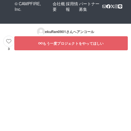
© CAMPFIRE,
会社概
採用情
パートナー
の色落
ちが早
Inc.
要
報
募集
いと感
じる方
・髪の
パサつ
ekuRan0901
さんへアンコール
き・広
がりが
気にな
もう一度プロジェクトをやってほしい
る方 ・
3
頭皮が
敏感
で、低
刺激の
ケアを
探して
いる方
・サロ
ン帰り
の手触
りを、
毎日感
じたい
方 ご支
援のお
願い こ
のHUE
ケアシ