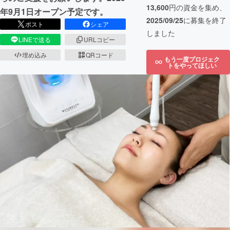
13,600
円の資金を集め、
年9月1日オープン予定です。
2025/09/25
に募集を終了
ポスト
シェア
しました
LINEで送る
URLコピー
埋め込み
QRコード
もう一度プロジェク
トをやってほしい