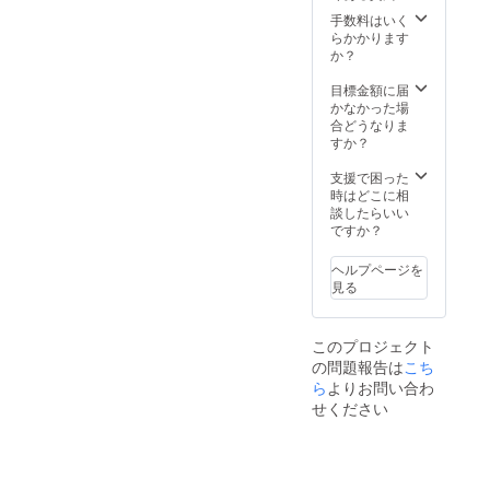
使える
方 ・香
軽やか
を求め
ジャス
に使う
＞ ぬる
処方
手数料はいく
りでリ
でまと
ている
ミンの
「ナイ
ま湯で
で、家
らかかります
ラック
まりの
方 ---
香りを
トケ
髪と頭
族みん
か？
スした
ある髪
【お客
体験し
ア」向
皮をよ
なにお
い方 に
にした
様の
てくだ
けシー
くすす
すすめ
目標金額に届
おすす
い方 ぜ
声】
さい。
トマス
いだ
です。
かなかった場
めで
ひ、毎
「香り
ク ラベ
後、適
ぜひこ
合どうなりま
す。 使
日のバ
に癒さ
ンダー
量を手
の機会
すか？
用方法
スタイ
れなが
や
に取
に、あ
もかん
ムに
らヘア
ティー
り、泡
なたの
支援で困った
たん！
**「癒
ケアで
ツリー
立てな
バス
時はどこに相
1. シャ
し」と
きて、
の香り
がら頭
ルーム
談したらいい
ンプー
「やさ
朝まで
でリ
皮を中
に「シ
ですか？
を手に
しさ」
しっと
ラック
心にや
トラス
取り、
**を取
りまと
スしや
さしく
の香
髪と頭
り入れ
ヘルプページを
まりま
すく、
洗いま
り」を
皮を
てみま
見る
し
睡眠の
す。 →
迎えて
マッ
せん
た！」
質もサ
カラー
くださ
サージ
か？
「バラ
ポート
後のデ
い。
するよ
の香り
このプロジェクト
高い保
リケー
うに洗
がきつ
湿力
の問題報告は
トな頭
こち
いま
すぎず
眠って
皮も、
ら
よりお問い合わ
す。 2.
上品
いる間
やさし
洗い流
せください
で、髪
にしっ
く洗い
したあ
に残る
とり潤
上げま
と、ト
香りに
い、透
す。 ＜
リート
うっと
明感の
STEP2
メント
りしま
ある肌
：ト