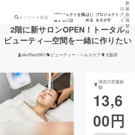
新
ロ
規
グ
会
プロジェクトを掲
はじ
プロジェクト
/
載するには
める
をさがす
イ
員
ン
登
2階に新サロンOPEN！トータル
録
ビューティ―空間を一緒に作りたい
人気のプロ
注目のリ
注目の新着プロ
募集終了が近いプ
もうすぐ公開
ekuRan0901
ビューティー・ヘルスケア
大阪府
ジェクト
ターン
ジェクト
ロジェクト
されます
アート・写真
音楽
現在の支援総
額
13,6
テクノロジー・ガジェット
ゲーム・サ
00
円
映像・映画
書籍・雑誌
ビジネス・起業
チャレンジ