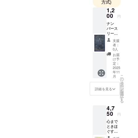
方式)
1,2
00
円
ナン
バース
リー
HUE ラ
支援
ラバイ
者：
マスク
0人
（フェ
お届
イスマ
け予
スク）
定：
肌にも
2025
年11
ララバ
こ
月
イなご
の
リ
褒美タ
タ
ー
イム
ン
詳細を見る
を
を。優
選
択
しさで
す
る
包み込
4,7
む高保
湿フェ
50
円
イスマ
心まで
スク。
ときほ
忙しい
ぐす、
毎日や
髪のス
季節の