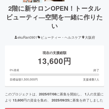
2階に新サロンOPEN！トータル
ビューティ―空間を一緒に作りた
い
ekuRan0901
ビューティー・ヘルスケア
大阪府
現在の支援総額
13,600
円
終了
0
%達成
目標金額
1,500,000
円
支援者数
1
人
このプロジェクトは、
2025/07/08
に募集を開始し、
1
人の支援に
より
13,600
円の資金を集め、
2025/09/25
に募集を終了しました