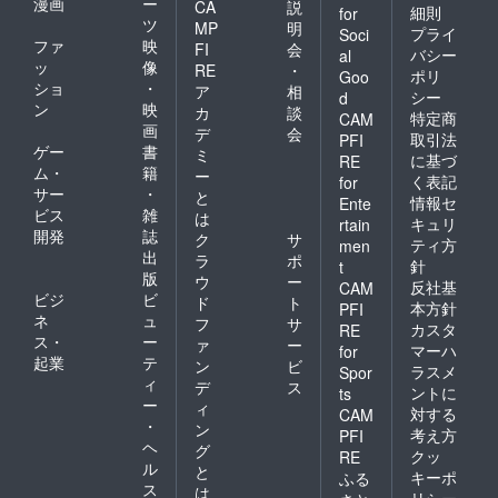
fire.jp/custo
漫画
ー
CA
説
細則
for
ツ
mer-
MP
明
プライ
Soci
ファ
映
FI
会
harassment
バシー
al
ッ
像
RE
・
）」に基づ
ポリ
Goo
ショ
・
ア
相
シー
d
き、すべて
ン
映
カ
談
特定商
CAM
のご支援者
画
デ
会
取引法
PFI
様と誠実に
ゲー
書
ミ
に基づ
RE
向き合って
ム・
籍
ー
く表記
for
サー
・
おります。
と
情報セ
Ente
ビス
雑
は
過度な要求
キュリ
rtain
開発
誌
ク
サ
ティ方
や威圧的な
men
出
ラ
ポ
針
t
言動など、
版
ウ
ー
反社基
CAM
正常なコ
ビジ
ビ
ド
ト
本方針
PFI
ミュニケー
ネ
ュ
フ
サ
カスタ
RE
ス・
ー
ションを妨
ァ
ー
マーハ
for
起業
テ
ン
ビ
げる行為が
ラスメ
Spor
ィ
デ
ス
確認された
ントに
ts
ー
ィ
対する
CAM
場合は、対
・
ン
考え方
PFI
応をお断り
ヘ
グ
クッ
RE
させていた
ル
と
キーポ
ふる
ス
だくことが
は