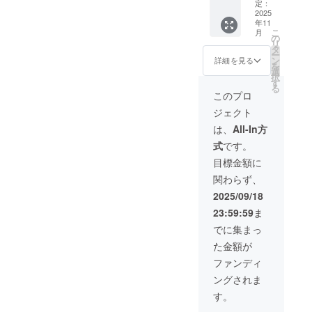
→7,800
┗収録
定：
【当社規約
円
2025
時間：
年11
（税・
約2分間
とご案内事
こ
月
送料
┗提供
の
項】
リ
込） ・
方法：
タ
ー
スキン
●キャンセル
メッ
ン
詳細を見る
を
スクラ
セージ
選
について
択
バー ×
にURL
す
る
ご支援確定
２ ・
を記載
このプロ
USB
しま
後のキャン
ジェクト
ケーブ
す。
セルは原則
ル ×２
【配送
は、
All-In方
としてお受
・マ
時期】
式
です。
ニュア
※製造状
けしており
ル（英
況によ
目標金額に
ません。あ
語） ×
り出荷
関わらず、
２ ※本
らかじめご
時期が
製品の
遅れる
2025/09/18
了承のう
説明動
場合が
え、ご支援
23:59:59
ま
画お渡
ござい
し予定
ます。
いただきま
でに集まっ
┗収録
※商品代
すようお願
た金額が
時間：
を安く
い申し上げ
約2分間
する為
ファンディ
┗提供
に工数
ます。
ングされま
方法：
削減を
なお、万が
メッ
してお
す。
セージ
一不良品が
り出荷