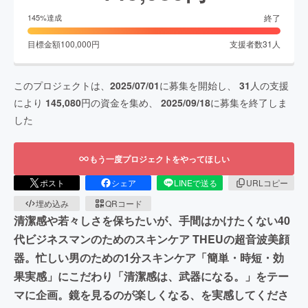
終了
145
%達成
目標金額
100,000
円
支援者数
31
人
このプロジェクトは、
2025/07/01
に募集を開始し、
31
人の支援
により
145,080
円の資金を集め、
2025/09/18
に募集を終了しま
した
もう一度プロジェクトをやってほしい
ポスト
シェア
LINEで送る
URLコピー
埋め込み
QRコード
清潔感や若々しさを保ちたいが、手間はかけたくない40
代ビジネスマンのためのスキンケア THEUの超音波美顔
器。忙しい男のための1分スキンケア「簡単・時短・効
果実感」にこだわり「清潔感は、武器になる。」をテー
マに企画。鏡を見るのが楽しくなる、を実感してくださ