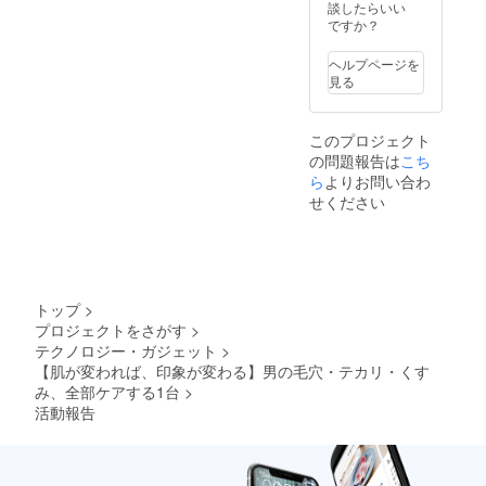
弊社倉庫に
い。
談したらいい
ですか？
返送された
場合、再送
ヘルプページを
手数料およ
見る
び送料（合
計1,500円・
このプロジェクト
税込）をご
の問題報告は
こち
負担いただ
ら
よりお問い合わ
きます。
せください
●ご住所の誤
入力につい
て<
トップ
>
ご支援時に
プロジェクトをさがす
>
ご登録いた
テクノロジー・ガジェット
>
だいたご住
【肌が変われば、印象が変わる】男の毛穴・テカリ・くす
所に誤りが
み、全部ケアする1台
>
あり返送さ
活動報告
れた場合
も、再送費
用をご負担