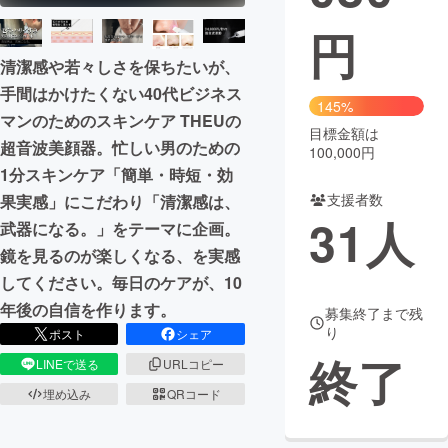
円
まちづくり・地域活性化
清潔感や若々しさを保ちたいが、
手間はかけたくない40代ビジネス
CAMPFIRE for Social Good
CAMPFIRE Creation
145%
マンのためのスキンケア THEUの
CAMPFIREふるさと納税
machi-ya
コミュニティ
目標金額は
超音波美顔器。忙しい男のための
100,000円
1分スキンケア「簡単・時短・効
支援者数
果実感」にこだわり「清潔感は、
31
人
武器になる。」をテーマに企画。
鏡を見るのが楽しくなる、を実感
してください。毎日のケアが、10
年後の自信を作ります。
募集終了まで残
り
ポスト
シェア
終了
LINEで送る
URLコピー
埋め込み
QRコード