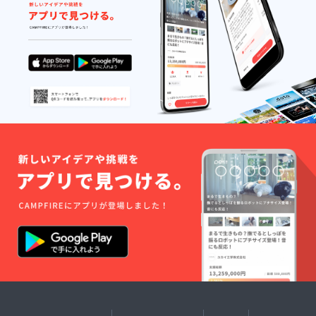
いただきま
す。入力内
容にお間違
いがないよ
うご注意く
ださい。
●返送時の対
応について
商品が返送
された際、
弊社からの
個別連絡は
行っており
ません。
返送に心当
たりのある
方は、お手
数ですがご
自身でご連