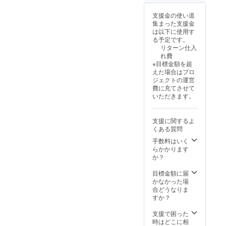
にURL
連絡は
届いた場合
を記載
致しま
支援金の使い道
は、速やか
しま
せん。
集まった支援金
す。
メッ
に代替品を
は以下に使用す
【配送
セージ
お送りいた
る予定です。
時期】
をご覧
リターン仕入
します。
※製造状
くださ
れ費
況によ
い。
※目標金額を超
り出荷
●ご不在時の
えた場合はプロ
時期が
ジェクトの運営
遅れる
お受け取り
費に充てさせて
場合が
について
いただきます。
ござい
商品お届け
ます。
※商品代
時にご不在
支援に関するよ
を安く
だった場合
くある質問
する為
は、不在票
に工数
手数料はいく
削減を
らかかります
をご確認の
してお
か？
うえ、必ず
り出荷
連絡は
再配達をご
目標金額に届
致しま
かなかった場
依頼くださ
せん。
合どうなりま
い。
メッ
すか？
セージ
お受け取り
をご覧
支援で困った
いただけず
くださ
時はどこに相