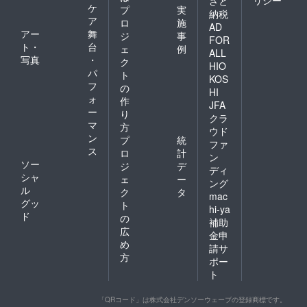
リシー
さと
ケ
プ
実
ございま
納税
ア
ロ
施
す。何卒ご
AD
アー
舞
ジ
事
FOR
理解とご協
ト・
台
ェ
例
ALL
力をお願い
写真
・
ク
HIO
申し上げま
パ
ト
KOS
す。
フ
の
HI
ォ
作
JFA
ー
り
●プロジェク
クラ
マ
方
ト情報や限
ウド
ン
プ
統
ファ
定クーポ
ス
ロ
計
ン
ン、100％還
ソー
ジ
デ
ディ
元キャン
シャ
ェ
ー
ング
ル
ペーン情報
ク
タ
mac
グッ
ト
を読者限定
hi-ya
ド
の
で配信中！
補助
広
金申
め
請サ
方
ポー
ト
「QRコード」は株式会社デンソーウェーブの登録商標です。