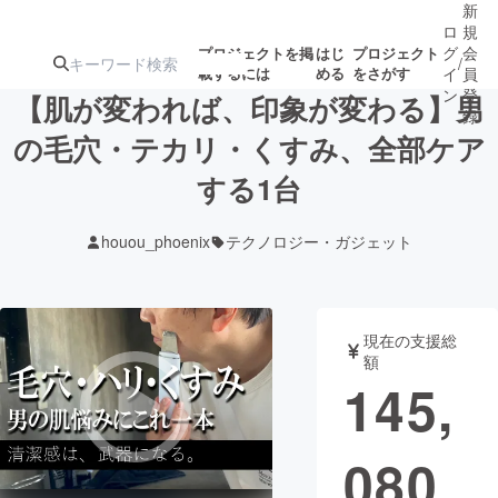
新
ロ
規
グ
会
プロジェクトを掲
はじ
プロジェクト
/
載するには
める
をさがす
イ
員
ン
登
【肌が変われば、印象が変わる】男
録
の毛穴・テカリ・くすみ、全部ケア
する1台
人気のプロ
注目のリ
注目の新着プロ
募集終了が近いプ
もうすぐ公開
ジェクト
ターン
ジェクト
ロジェクト
されます
houou_phoenix
テクノロジー・ガジェット
アート・写真
音楽
現在の支援総
テクノロジー・ガジェット
ゲーム・サ
額
145,
映像・映画
書籍・雑誌
080
ビジネス・起業
チャレンジ