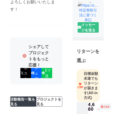
よろしくお願いいたしま
たい。そし
https://our-product.com/fm/31566/zbfGwgws
す！
て、心から
特定商取引
「欲しい」
法に基づく
表記
と思えるも
メッセー
のだけを。
ジを送る
私たちはそ
んな信念の
シェアして
もと、日々
リターンを
プロジェク
おもしろく
トをもっと
て役に立つ
選ぶ
応援！
商品の企
LIN
ポ
シ
Eで
画・開発に
ス
ェ
目標金額
送
挑んでいま
未達でも
ト
ア
る
す。
リターン
が届きま
す
(All-in
「面白い」
方式)
「便利」
活動報告一覧を
プロジェクトを
4,6
見る
見る
「欲しかっ
残り69
80
た！」と感
円