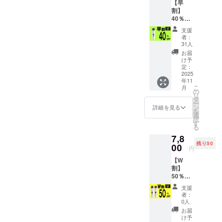
じていただ
【早
割】
けるような
40％OF
アイテム
F 100
支援
名限定
を、これか
者：
定価
31人
らもお届け
7,800円
お届
してまいり
→4,680
け予
円
定：
ます。
（税・
2025
年11
送料
こ
月
新商品やお
込） ・
の
リ
スキン
タ
得情報は、
ー
スクラ
ン
詳細を見る
LINE公式ア
を
バー ×
選
択
１ ・
カウントで
す
る
USB
随時ご案内
7,8
ケーブ
中！
残り50
ル ×１
00
円
・マ
ぜひこの機
【W
ニュア
会にお友達
割】
ル（英
50％OF
登録をお願
語） ×
F 50名
１ ※本
いいたしま
支援
限定 定
製品の
者：
す。
価
説明動
0人
15,600
画お渡
お届
円
し予定
け予