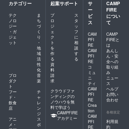
絡いただき
カテゴリー
起案サポート
サ
CAMP
ますようお
ー
FIRE
テク
ま
プ
ス
願いいたし
ビ
につい
ノロ
ち
ロ
タ
ます。ご連
ス
て
ジー
づ
ジ
ッ
絡をいただ
・ガ
く
ェ
フ
CAM
CAMP
き次第、再
ジェ
り
ク
に
PFI
FIREと
配送のお手
ット
・
ト
相
RE
は
続きをいた
地
を
談
CAM
あんし
します。
域
作
す
PFI
ん・安
活
る
る
RE
全への
性
資
●ご連絡や対
コ
取り組
化
料
応に関して
ミュ
み
プロ
音
請
ニ
ニュー
弊社では、
ダク
楽
求
ティ
ス
CAMPFIRE
ト
CAM
ヘルプ
クラウドファ
が定める
フー
チ
PFI
お問い
ンディングの
ド・
ャ
「カスタ
RE
合わせ
ノウハウを無
飲食
レ
マーハラス
Crea
料で学ぼう
店
ン
メントに関
tion
各種規定
CAMPFIRE
ジ
CAM
する方針
アカデミー
アニ
ス
利用規
PFI
https://camp-
メ・
ポ
約
RE