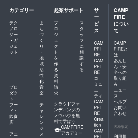
カテゴリー
起案サポート
サ
CAMP
ー
FIRE
テク
ま
プ
ス
ビ
につい
ノロ
ち
ロ
タ
ス
て
ジー
づ
ジ
ッ
・ガ
く
ェ
フ
CAM
CAMP
ジェ
り
ク
に
PFI
FIREと
ット
・
ト
相
RE
は
地
を
談
CAM
あんし
域
作
す
PFI
ん・安
活
る
る
RE
全への
性
資
コ
取り組
化
料
ミュ
み
プロ
音
請
ニ
ニュー
ダク
楽
求
ティ
ス
ト
CAM
ヘルプ
クラウドファ
フー
チ
PFI
お問い
ンディングの
ド・
ャ
RE
合わせ
ノウハウを無
飲食
レ
Crea
料で学ぼう
店
ン
tion
各種規定
CAMPFIRE
ジ
CAM
アカデミー
アニ
ス
利用規
PFI