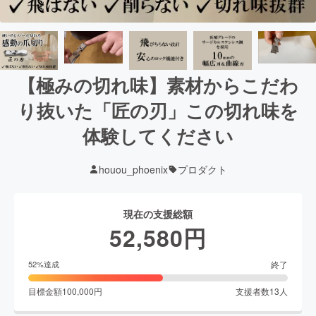
【極みの切れ味】素材からこだわ
り抜いた「匠の刃」この切れ味を
体験してください
houou_phoenix
プロダクト
現在の支援総額
52,580
円
終了
52
%達成
目標金額
100,000
円
支援者数
13
人