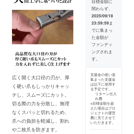
目標金額に
すり× 3
メッ
関わらず、
【配送
セージ
●ご不在時の
時期】
をご覧
2025/09/18
※製造状
くださ
お受け取り
23:59:59
ま
況によ
い。
について
り出荷
でに集まっ
商品お届け
時期が
た金額が
遅れる
時にご不在
場合が
ファンディ
だった場合
ござい
ングされま
ます。
は、不在票
※商品代
す。
をご確認の
を安く
うえ、必ず
する為
に工数
再配達をご
支援金の使い道
削減を
広く開く大口径の刃が、厚
依頼くださ
集まった支援金
してお
は以下に使用す
い。
く硬い爪もしっかりキャッ
り出荷
る予定です。
連絡は
お受け取り
リターン仕入
チし、スムーズにカット。
致しま
いただけず
れ費
せん。
切る際の力を分散し、無理
※目標金額を超
メッ
弊社倉庫に
えた場合はプロ
セージ
なくスパッと切れるため、
返送された
ジェクトの運営
をご覧
費に充てさせて
場合、再送
くださ
爪への負担を軽減し、割れ
いただきます。
い。
手数料およ
や二枚爪を防ぎます。
び送料（合