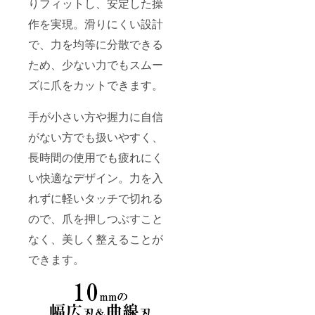
りフィットし、安定した操
のご支援者
作を実現。滑りにくい設計
様と誠実に
向き合って
で、力を均等に分散できる
おります。
ため、少ない力でもスムー
過度な要求
ズに爪をカットできます。
や威圧的な
言動など、
手が小さい方や握力に自信
正常なコ
ミュニケー
がない方でも扱いやすく、
ションを妨
長時間の使用でも疲れにく
げる行為が
い快適なデザイン。力を入
確認された
場合は、対
れずに軽いタッチで切れる
応をお断り
ので、爪を押しつぶすこと
させていた
なく、美しく整えることが
だくことが
ございま
できます。
す。何卒ご
理解とご協
力をお願い