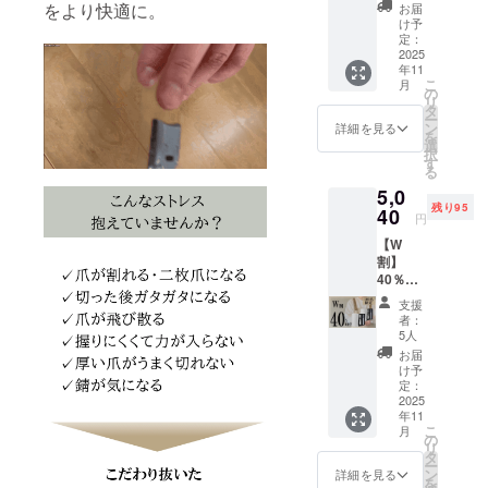
円
をより快適に。
お届
してまいり
→2,940
け予
円
定：
ます。
（税・
2025
年11
送料
こ
月
新商品やお
込） ■
の
リ
匠の刃
タ
得情報は、
ー
（定価
ン
詳細を見る
LINE公式ア
を
4,200
選
択
円）× 1
カウントで
す
る
・アル
随時ご案内
5,0
ミケー
中！
残り95
ス ・爪
40
円
切り本
ぜひこの機
【W
体 ・爪
会にお友達
割】
やすり
40％OF
登録をお願
【配送
F100名
時期】
いいたしま
支援
限定 定
※製造状
者：
す。
価8,400
況によ
5人
円
り出荷
お届
→5,040
時期が
け予
円
遅れる
定：
【当社規約
（税・
2025
場合が
年11
送料
ござい
とご案内事
こ
月
込） ■
ます。
の
項】
リ
匠の刃
※商品代
タ
ー
（定価
●キャンセル
を安く
ン
詳細を見る
を
4,200