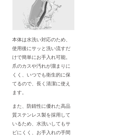
うご注意く
ださい。
●返送時の対
応について
商品が返送
本体は水洗い対応のため、
された際、
使用後にサッと洗い流すだ
弊社からの
個別連絡は
けで簡単にお手入れ可能。
行っており
爪のカスや汚れが溜まりに
ません。
くく、いつでも衛生的に保
返送に心当
たりのある
てるので、長く清潔に使え
方は、お手
ます。
数ですがご
自身でご連
また、防錆性に優れた高品
絡いただき
質ステンレス製を採用して
ますようお
願いいたし
いるため、水洗いしてもサ
ます。ご連
ビにくく、お手入れの手間
絡をいただ