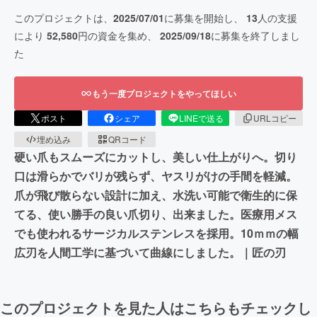
このプロジェクトは、
2025/07/01
に募集を開始し、
13
人の支援
により
52,580
円の資金を集め、
2025/09/18
に募集を終了しまし
た
もう一度プロジェクトをやってほしい
ポスト
シェア
LINEで送る
URLコピー
埋め込み
QRコード
硬い爪もスムーズにカットし、美しい仕上がりへ。切り
口は滑らかでバリが残らず、ヤスリがけの手間を軽減。
爪が飛び散らない設計に加え、水洗い可能で衛生的に保
てる、使い勝手の良い爪切り、出来ました。医療用メス
でも使われるサージカルステンレスを採用。10ｍｍの幅
広刃を人間工学に基づいて曲線にしました。｜匠の刃
このプロジェクトを見た人はこちらもチェックし