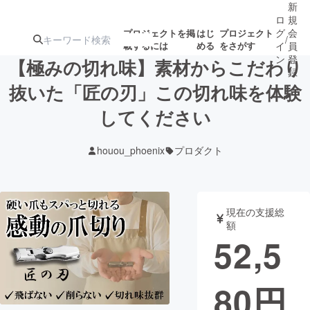
新
ロ
規
グ
会
プロジェクトを掲
はじ
プロジェクト
/
載するには
める
をさがす
イ
員
ン
登
【極みの切れ味】素材からこだわり
録
抜いた「匠の刃」この切れ味を体験
してください
人気のプロ
注目のリ
注目の新着プロ
募集終了が近いプ
もうすぐ公開
ジェクト
ターン
ジェクト
ロジェクト
されます
houou_phoenix
プロダクト
アート・写真
音楽
現在の支援総
テクノロジー・ガジェット
ゲーム・サ
額
52,5
映像・映画
書籍・雑誌
80
円
ビジネス・起業
チャレンジ