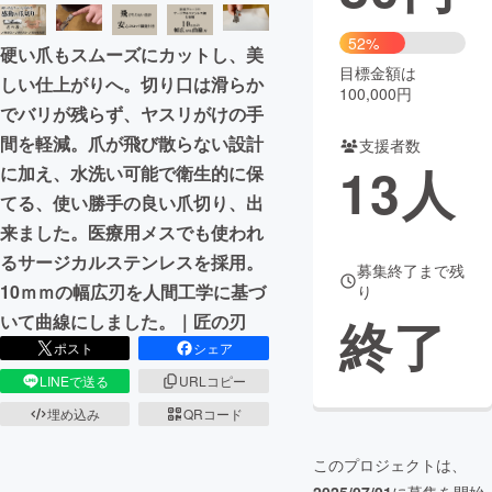
まちづくり・地域活性化
52%
硬い爪もスムーズにカットし、美
目標金額は
しい仕上がりへ。切り口は滑らか
100,000円
CAMPFIRE for Social Good
CAMPFIRE Creation
でバリが残らず、ヤスリがけの手
CAMPFIREふるさと納税
machi-ya
コミュニティ
間を軽減。爪が飛び散らない設計
支援者数
13
人
に加え、水洗い可能で衛生的に保
てる、使い勝手の良い爪切り、出
来ました。医療用メスでも使われ
るサージカルステンレスを採用。
募集終了まで残
10ｍｍの幅広刃を人間工学に基づ
り
終了
いて曲線にしました。｜匠の刃
ポスト
シェア
LINEで送る
URLコピー
埋め込み
QRコード
このプロジェクトは、