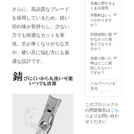
支援に関するよ
計1,500円・
くある質問
さらに、高品質なブレード
税込）をご
手数料はいく
を採用しているため、鋭い
負担いただ
らかかります
きます。
か？
切れ味が長持ちし、少ない
目標金額に届
力でも快適なカットを実
●ご住所の誤
かなかった場
現。爪が厚くなりがちな方
入力につい
合どうなりま
すか？
て<
や、硬い爪に悩む方にも最
ご支援時に
支援で困った
適な設計です。
時はどこに相
ご登録いた
談したらいい
だいたご住
ですか？
所に誤りが
あり返送さ
ヘルプページを
見る
れた場合
も、再送費
用をご負担
このプロジェクト
いただきま
の問題報告は
こち
ら
よりお問い合わ
す。入力内
せください
容にお間違
いがないよ