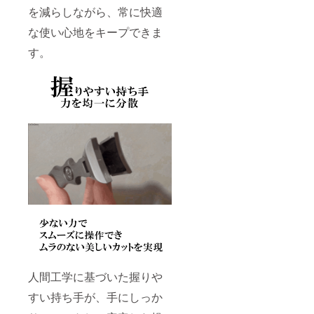
を減らしながら、常に快適
き次第、再
配送のお手
な使い心地をキープできま
続きをいた
す。
します。
●ご連絡や対
応に関して
弊社では、
CAMPFIRE
が定める
「カスタ
マーハラス
メントに関
する方針
https://camp-
fire.jp/custo
mer-
人間工学に基づいた握りや
harassment
）」に基づ
すい持ち手が、手にしっか
き、すべて