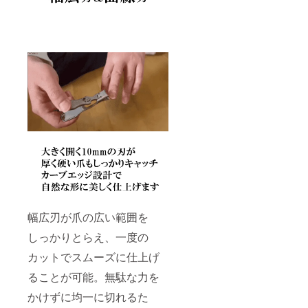
申し上げま
す。
●プロジェク
ト情報や限
定クーポ
ン、100％還
元キャン
ペーン情報
を読者限定
で配信中！
幅広刃が爪の広い範囲を
しっかりとらえ、一度の
カットでスムーズに仕上げ
ることが可能。無駄な力を
かけずに均一に切れるた