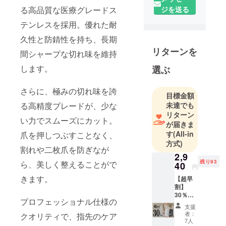
のだけを。
る高品質な医療グレードス
ジを送る
私たちはそ
テンレスを採用。優れた耐
んな信念の
久性と防錆性を持ち、長期
もと、日々
リターンを
間シャープな切れ味を維持
おもしろく
て役に立つ
します。
選ぶ
商品の企
画・開発に
さらに、極みの切れ味を誇
目標金額
挑んでいま
る高精度ブレードが、少な
未達でも
す。
リターン
い力でスムーズにカット。
が届きま
す
(All-in
「面白い」
爪を押しつぶすことなく、
方式)
「便利」
割れや二枚爪を防ぎなが
2,9
「欲しかっ
残り93
ら、美しく整えることがで
40
た！」と感
円
きます。
じていただ
【超早
割】
けるような
30％OF
アイテム
プロフェッショナル仕様の
F100名
支援
限定 定
を、これか
者：
クオリティで、指先のケア
価4,200
7人
らもお届け