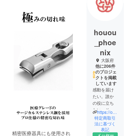
houou
_phoe
nix
大阪府
他に206件
のプロジェ
クトを掲載
しています
感動を届け
たい。誰か
の役に立ち
たい。そし
https://our-product.com/fm/31566/zbfGwgws
て、心から
特定商取引
「欲しい」
法に基づく
表記
と思えるも
精密医療器具にも使用され
メッセー