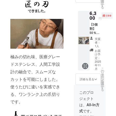
する為
選
について
択
円）× 2
に工数
す
る
ご支援確定
・アル
削減を
6,3
ミケー
してお
後のキャン
残り99
ス× 2 ・
00
り出荷
円
セルは原則
爪切り
連絡は
【3個
としてお受
本体× 2
致しま
割】
・爪や
せん。
けしており
50％OF
すり× 2
メッ
ません。あ
F100名
【配送
セージ
支援
限定 定
時期】
らかじめご
をご覧
者：
価
※製造状
くださ
1人
了承のう
12,600
況によ
い。
お届
え、ご支援
円
り出荷
け予
極みの切れ味、医療グレー
→6,300
時期が
定：
いただきま
円
2025
遅れる
ドステンレス、人間工学設
すようお願
年11
（税・
場合が
こ
月
送料
い申し上げ
ござい
の
計の融合で、スムーズな
リ
込） ■
ます。
タ
ます。
ー
匠の刃
カットを可能にしました。
※商品代
ン
詳細を見る
を
なお、万が
（定価
を安く
選
択
使うたびに違いを実感でき
4,200
する為
一不良品が
す
る
円）× 3
に工数
このプロ
届いた場合
る、ワンランク上の爪切り
・アル
削減を
ジェクト
は、速やか
ミケー
してお
です。
ス× 3 ・
り出荷
に代替品を
は、
All-In方
爪切り
連絡は
お送りいた
式
です。
本体× 3
致しま
・爪や
します。
せん。