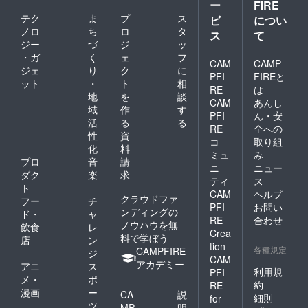
ー
FIRE
テク
ま
プ
ス
ビ
につい
ノロ
ち
ロ
タ
ス
て
ジー
づ
ジ
ッ
・ガ
く
ェ
フ
CAM
CAMP
ジェ
り
ク
に
PFI
FIREと
ット
・
ト
相
RE
は
地
を
談
CAM
あんし
域
作
す
PFI
ん・安
活
る
る
RE
全への
性
資
コ
取り組
化
料
ミュ
み
プロ
音
請
ニ
ニュー
ダク
楽
求
ティ
ス
ト
CAM
ヘルプ
クラウドファ
フー
チ
PFI
お問い
ンディングの
ド・
ャ
RE
合わせ
ノウハウを無
飲食
レ
Crea
料で学ぼう
店
ン
tion
各種規定
CAMPFIRE
ジ
CAM
アカデミー
アニ
ス
利用規
PFI
メ・
ポ
約
RE
漫画
ー
CA
説
細則
for
ツ
MP
明