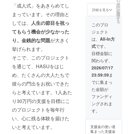
お選び
リ
ピロー
の 施設
らかじ
タ
「成人式」をあきらめてし
いただ
ー
⑤
案内(＋
めご理
ン
けま
詳細を見る
を
HASU T
鹿児島
まっています。その理由と
解いた
選
す。
択
シャツ
観光)】
だけま
す
る
しては、
人生の節目を祝っ
をお送
感謝の
すと幸
このプロ
りしま
気持ち
いで
てもらう機会が少なかった
ジェクト
す。 ※
を込め
す。 ＜
子ども
た手書
HASU
は、
All-In方
り、金銭的な問題
が大きく
たちの
きの
キーホ
式
です。
プライ
メッ
ルダー
挙げられます。
バシー
セー
につい
目標金額に
保護の
ジ、成
そこで、このプロジェクト
て＞ 革
関わらず、
観点か
人式の
を使用
を通じて、HASUをはじ
ら、お
写真に
した
2026/07/17
写真は
加え
バッグ
め、たくさんの大人たちで
23:59:59
ま
後ろ姿
て、
や小
やお顔
HASU
物、ア
でに集まっ
彼らの門出をお祝いできた
が特定
オリジ
クセサ
た金額が
されな
ナルの
リーな
らと考えています。1人あた
い形で
キーホ
どを制
ファンディ
の撮
ル
作する
り30万円の支援を目標にこ
ングされま
影・ご
ダー、T
3.1Bと
のプロジェクトを毎年行
提供と
シャ
のコラ
す。
なりま
ツ、
ボアイ
い、心に残る体験を届けた
す。あ
nuuno.
テムで
らかじ
の アイ
す。 計
いと考えています。
支援金の使い道
めご理
ピロー
5色から
集まった支援金
解いた
をお送
お選び