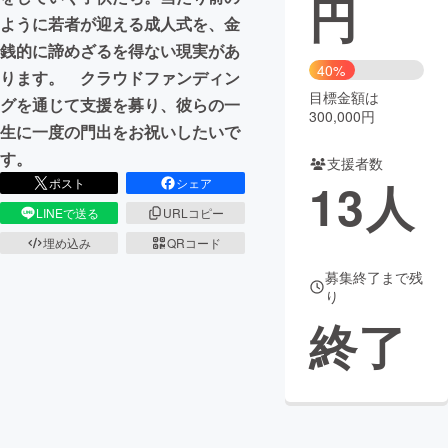
円
ように若者が迎える成人式を、金
まちづくり・地域活性化
銭的に諦めざるを得ない現実があ
40%
ります。 クラウドファンディン
目標金額は
CAMPFIRE for Social Good
CAMPFIRE Creation
グを通じて支援を募り、彼らの一
300,000円
CAMPFIREふるさと納税
machi-ya
コミュニティ
生に一度の門出をお祝いしたいで
す。
支援者数
13
人
ポスト
シェア
LINEで送る
URLコピー
埋め込み
QRコード
募集終了まで残
り
終了