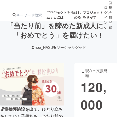
新
ロ
規
グ
会
プロジェクトを掲
はじ
プロジェクト
/
載するには
める
をさがす
イ
員
ン
登
「当たり前」を諦めた新成人に、
録
「おめでとう」を届けたい！
人気のプロ
注目のリ
注目の新着プロ
募集終了が近いプ
もうすぐ公開
npo_HASU
ソーシャルグッド
ジェクト
ターン
ジェクト
ロジェクト
されます
アート・写真
音楽
現在の支援総
額
120,
テクノロジー・ガジェット
ゲーム・サ
000
映像・映画
書籍・雑誌
児童養護施設を出て、ひとり立ち
ビジネス・起業
チャレンジ
をしていく子供たち。当たり前の