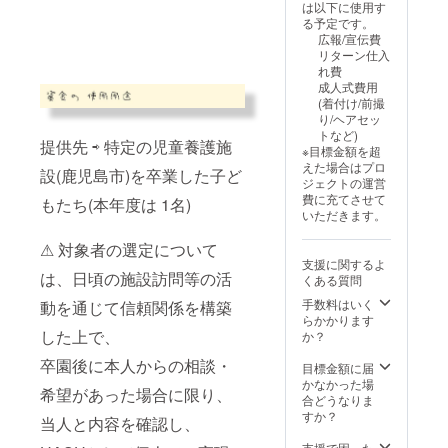
は以下に使用す
だけま
りいた
いただ
る予定です。
すと幸
しま
けま
広報/宣伝費
いで
す。 ま
す。 ＜
リターン仕入
す。 ＜
た、鹿
nuuno.
れ費
HASU
児島ま
アイピ
成人式費用
キーホ
でお越
ローに
(着付け/前撮
ルダー
しいた
ついて
り/ヘアセッ
につい
だける
＞ 青森
トなど)
て＞ 革
場合、
ヒバ粉
提供先 ⇨ 特定の児童養護施
※目標金額を超
を使用
実際に
に玄米
えた場合はプロ
した
HASU
設(鹿児島市)を卒業した子ど
と粗塩
ジェクトの運営
バッグ
が活動
を加え
費に充てさせて
もたち(本年度は 1名)
や小
してい
た天然
いただきます。
物、ア
る児童
素材
クセサ
養護施
と、上
⚠︎ 対象者の選定について
リーな
設にご
質な
支援に関するよ
どを制
招待
nuuno.
は、日頃の施設訪問等の活
くある質問
作する
し、施
の生地
3.1Bと
設案内
を使っ
手数料はいく
動を通じて信頼関係を構築
のコラ
をいた
た
らかかります
ボアイ
しま
した上で、
HASU
か？
テムで
す。
オリジ
卒園後に本人からの相談・
す。 計
（2027
ナルの
目標金額に届
5色から
年4月ご
癒しア
かなかった場
希望があった場合に限り、
お選び
ろ開催
イテム
合どうなりま
いただ
予定）
です。
すか？
当人と内容を確認し、
けま
・施設
レンジ
す。 ＜
訪問に
で温め
支援で困った