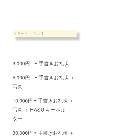
ス。冷
プライ
やして
バシー
ひんや
保護の
りリフ
観点か
レッ
ら、お
シュ。
写真は
程よい
後ろ姿
湿度と
やお顔
ヒバの
が特定
香りで
されな
リラッ
い形で
クス効
の撮
3,000円 ⇨ 手書きお礼状
果があ
影・ご
りま
提供と
す。 ＜
なりま
5,000円 ⇨ 手書きお礼状 ＋
HASU T
す。あ
シャツ
らかじ
写真
につい
めご理
て＞ カ
解いた
ラーは
だけま
10,000円 ⇨ 手書きお礼状 ＋
白/ブ
すと幸
写真 ＋ HASU キーホル
ルー/グ
いで
レーの
す。 ＜
ダー
３色、
HASU
サイズ
キーホ
は４サ
ルダー
30,000円 ⇨ 手書きお礼状 ＋
イズか
につい
らお選
て＞ 革