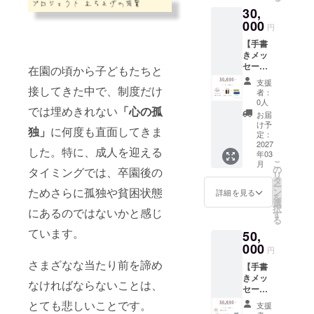
人式の
やお顔
30,
写真、
が特定
また
000
されな
円
HASU
い形で
【手書
オリジ
の撮
きメッ
ナルの
影・ご
セージ
キーホ
在園の頃から子どもたちと
提供と
＋ 写真
ルダー
なりま
支援
＋
接してきた中で、制度だけ
をお送
す。あ
者：
HASU
りしま
らかじ
0人
では埋めきれない
「心の孤
キーホ
す。 ※
めご理
お届
ルダー
子ども
解いた
け予
独」
に何度も直面してきま
＋
たちの
定：
だけま
nuuno.
2027
プライ
すと幸
した。特に、成人を迎える
年03
アイピ
バシー
いで
こ
月
ロー 】
保護の
の
す。 ・
タイミングでは、卒園後の
リ
感謝の
観点か
タ
郵送で
ー
気持ち
ためさらに孤独や貧困状態
ら、お
ン
の お受
詳細を見る
を
を込め
写真は
選
け取り
択
にあるのではないかと感じ
て、①
後ろ姿
す
をご希
る
手書き
やお顔
望の方
ています。
50,
メッ
が特定
は、備
セー
000
されな
考欄に
円
ジ ②
い形で
【①氏
さまざなな当たり前を諦め
【手書
成人式
の撮
名 ② 住
きメッ
の写
影・ご
所 ③ 電
なければならないことは、
セージ
真
提供と
話番号
＋ 写真
③HAS
なりま
とても悲しいことです。
】をご
支援
＋
U オリ