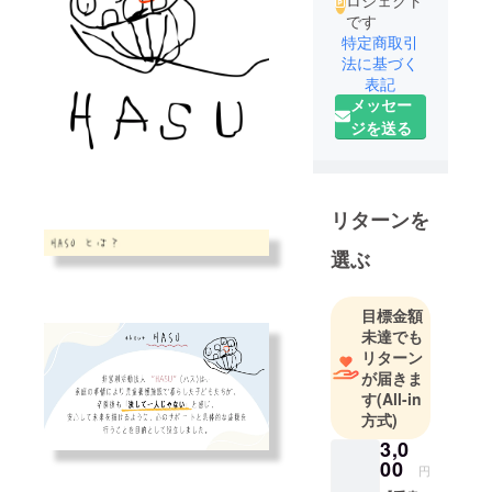
ロジェクト
です
特定商取引
法に基づく
表記
メッセー
ジを送る
リターンを
選ぶ
目標金額
未達でも
リターン
が届きま
す
(All-in
方式)
3,0
00
円