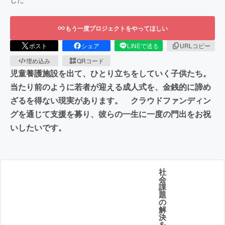
もう一度プロジェクトをやってほしい
ポスト
シェア
LINEで送る
URLコピー
埋め込み
QRコード
児童養護施設を出て、ひとり立ちをしていく子供たち。
当たり前のように若者が迎える成人式を、金銭的に諦め
ざるを得ない現実があります。 クラウドファンディン
グを通じて支援を募り、彼らの一生に一度の門出をお祝
いしたいです。
社
会
課
題
の
解
決
を