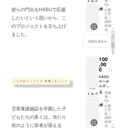
す。あ
記入く
者：
HASU
ジナル
らかじ
0人
ださ
キーホ
彼らの門出をHASUで応援
のキー
めご理
い。 ・
お届
ルダー
ホル
解いた
け予
PDFで
したいという思いから、こ
＋
ダー
定：
だけま
の お受
nuuno.
2027
④nuun
すと幸
け取り
のプロジェクトを立ち上げ
年03
アイピ
o. アイ
いで
をご希
こ
月
ロー ＋
ピロー
の
す。 ＜
望の方
ました。
リ
HASU T
をお送
タ
HASU
は、備
ー
シャツ
りしま
ン
キーホ
詳細を見る
考欄に
を
】 感謝
す。 ※
選
ルダー
【①氏
択
の気持
子ども
す
につい
名 】を
る
ちを込
たちの
て＞ 革
ご記入
100
めて、
プライ
を使用
くださ
①手書
,00
バシー
した
い。
きメッ
保護の
0
バッグ
円
セー
観点か
や小
ジ ②
HASU
ら、お
物、ア
成人式
キーホ
写真は
クセサ
の写
ルダー
後ろ姿
リーな
真
＋
やお顔
どを制
支援
③HAS
HASU T
が特定
作する
者：
U オリ
シャツ
されな
3.1Bと
0人
ジナル
＋
い形で
のコラ
お届
児童養護施設を卒園した子
のキー
nuuno.
の撮
ボアイ
け予
ホル
アイピ
影・ご
定：
テムで
どもたちの多くは、当たり
ダー
ロー＋
2027
提供と
す。 計
年05
④nuun
児童養
なりま
5色から
前のように若者が迎える
こ
月
o. アイ
護施設
す。あ
の