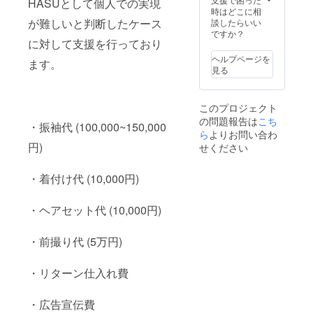
HASUとして個人での実現
nuuno.
合わせ
てほっ
時はどこに相
アイピ
て、鹿
とリ
が難しいと判断したケース
談したらいい
ローに
児島市
ラック
ですか？
に対して支援を行っており
ついて
内周辺
ス。冷
＞ 青森
の簡単
やして
ヘルプページを
ます。
ヒバ粉
な観光
ひんや
見る
に玄米
案内も
りリフ
と粗塩
可能で
レッ
を加え
す。 ※
シュ。
このプロジェクト
た天然
恐れ入
程よい
の問題報告は
素材
ります
こち
湿度と
・振袖代 (100,000~150,000
と、上
が、鹿
ヒバの
ら
よりお問い合わ
質な
児島ま
香りで
円)
せください
nuuno.
での交
リラッ
の生地
通費・
クス効
を使っ
宿泊費
・着付け代 (10,000円)
果があ
た
等はご
りま
HASU
負担を
す。
・ヘアセット代 (10,000円)
オリジ
お願い
ナルの
してお
癒しア
りま
・前撮り代 (5万円)
イテム
す。 ＜
です。
成人式
レンジ
の写真
・リターン仕入れ費
で温め
につい
てほっ
て＞ ※
とリ
子ども
・広告宣伝費
ラック
たちの