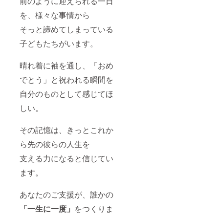
前のように迎えられる一日
カット
を、様々な事情から
して着
るのも
そっと諦めてしまっている
おすす
めです)
子どもたちがいます。
______
__ <T
シャツ
晴れ着に袖を通し、「おめ
サイズ
表>
でとう」と祝われる瞬間を
______
_____
自分のものとして感じてほ
S
しい。
M L XL
着丈 65
69 73
その記憶は、きっとこれか
77 身幅
55 58
ら先の彼らの人生を
61 64
肩幅 52
支える力になると信じてい
55 58
61 袖丈
ます。
21 23
25 27
あなたのご支援が、誰かの
「一生に一度」
をつくりま