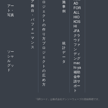
ア
ロ
施
AD
アー
舞
ジ
事
FOR
ト・
台
ェ
例
ALL
写真
・
ク
HIO
パ
ト
KOS
フ
の
HI
ォ
作
JFA
ー
り
クラ
マ
方
ウド
ン
プ
統
ファ
ス
ロ
計
ン
ソー
ジ
デ
ディ
シャ
ェ
ー
ング
ル
ク
タ
mac
グッ
ト
hi-ya
ド
の
補助
広
金申
め
請サ
方
ポー
ト
「QRコード」は株式会社デンソーウェーブの登録商標です。