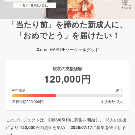
「当たり前」を諦めた新成人に、
「おめでとう」を届けたい！
npo_HASU
ソーシャルグッド
現在の支援総額
120,000
円
終了
40
%達成
目標金額
300,000
円
支援者数
13
人
このプロジェクトは、
2026/05/10
に募集を開始し、
13
人の支援
により
120,000
円の資金を集め、
2026/07/17
に募集を終了しま
した