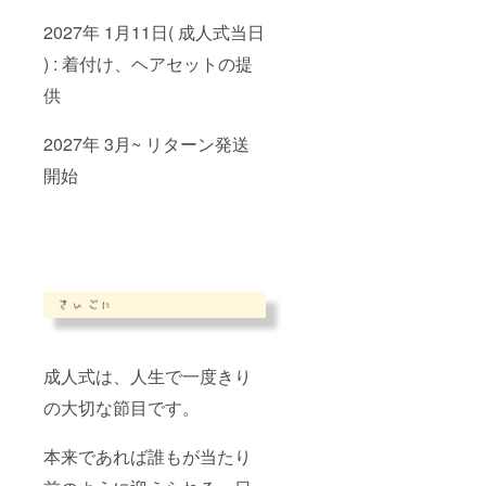
香りで
2027年 1月11日( 成人式当日
リラッ
クス効
) : 着付け、ヘアセットの提
果があ
りま
供
す。 ＜
HASU T
シャツ
2027年 3月~ リターン発送
につい
て＞ カ
開始
ラーは
白/ブ
ルー/グ
レーの
３色、
サイズ
は４サ
イズか
らお選
びいた
だけま
成人式は、人生で一度きり
す。 (敢
えて大
の大切な節目です。
きめの
サイズ
を選ん
本来であれば誰もが当たり
で、着
丈を