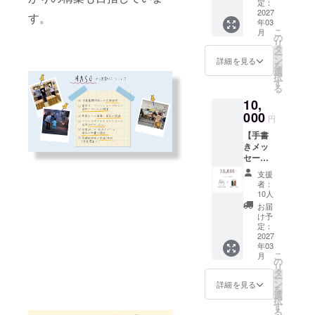
込め
ご記入
定：
て、お
2027
くださ
す。
年03
礼の
い。
こ
月
メッ
PDFで
の
リ
セージ
の お受
タ
ー
と 成人
け取り
ン
詳細を見る
を
式の写
をご希
選
択
真をお
望の方
す
る
送りし
は、備
10,
ます。 (
考欄に
郵送 又
000
【①氏
円
は PDF
名 】を
【手書
ファイ
ご記入
きメッ
ル)どち
くださ
セージ
らかを
い。
＋ 写真
お選び
支援
＋
いただ
者：
HASU
けま
10人
キーホ
す。 ※
お届
ルダー
子ども
け予
】 感謝
たちの
定：
の気持
2027
プライ
年03
ちを込
バシー
こ
月
めて、
保護の
の
リ
手書き
観点か
タ
ー
メッ
ら、お
ン
詳細を見る
を
セー
写真は
選
択
ジ、成
後ろ姿
す
る