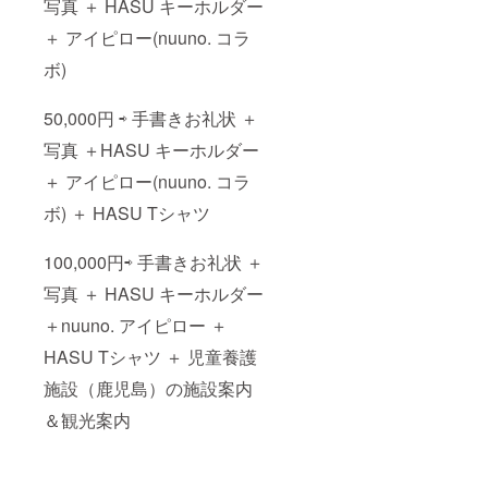
写真 ＋ HASU キーホルダー
びいた
を使用
だけま
した
＋ アイピロー(nuuno. コラ
す。 (敢
バッグ
えて大
や小
ボ)
きめの
物、ア
サイズ
クセサ
50,000円 ⇨ 手書きお礼状 ＋
を選ん
リーな
で、着
どを制
写真 ＋HASU キーホルダー
丈を
作する
カット
3.1Bと
＋ アイピロー(nuuno. コラ
して着
のコラ
るのも
ボアイ
ボ) ＋ HASU Tシャツ
おすす
テムで
めです)
す。 計
______
5色から
100,000円⇨ 手書きお礼状 ＋
__ <T
お選び
写真 ＋ HASU キーホルダー
シャツ
いただ
サイズ
けま
＋nuuno. アイピロー ＋
表>
す。 ＜
______
nuuno.
HASU Tシャツ ＋ 児童養護
_____
アイピ
S
ローに
施設（鹿児島）の施設案内
M L XL
ついて
着丈 65
＞ 青森
＆観光案内
69 73
ヒバ粉
77 身幅
に玄米
55 58
と粗塩
61 64
を加え