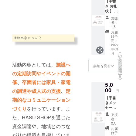
【手書
き お礼
状 】 感
謝の気
支援
持ちを
者：
込め
1人
て、お
お届
礼の
け予
メッ
定：
セージ
2027
年03
を[郵送
こ
月
又は
の
リ
PDF]で
タ
ー
活動内容としては、
施設へ
お送り
ン
詳細を見る
を
しま
選
の定期訪問やイベントの開
択
す。 郵
す
る
送での
催
、
卒園者には家具・家電
5,0
お受け
取りを
00
の調達や成人式の支援
、
定
円
ご希望
【手書
の方
期的なコミュニケーション
きメッ
は、備
セージ
づくり
を行っています。ま
考欄に
＋成人
【①氏
支援
た、HASU SHOPを通じた
式 写
名 ② 住
者：
真】 感
所 ③ 電
2人
資金調達や、地域とのつな
謝の気
話番
お届
持ちを
号】を
け予
がりの構築も目指していま