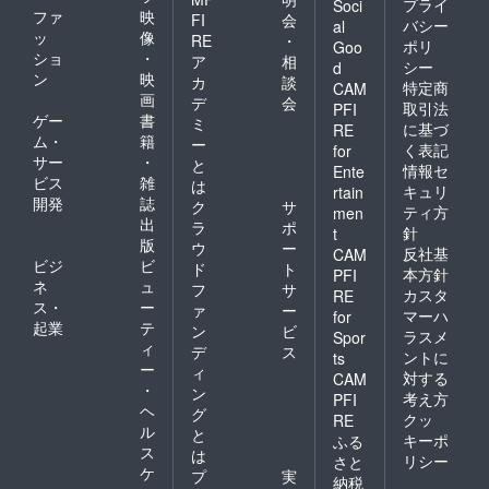
プライ
Soci
ファ
映
FI
会
バシー
al
ッ
像
RE
・
ポリ
Goo
ショ
・
ア
相
シー
d
ン
映
カ
談
特定商
CAM
画
デ
会
取引法
PFI
ゲー
書
ミ
に基づ
RE
ム・
籍
ー
く表記
for
サー
・
と
情報セ
Ente
ビス
雑
は
キュリ
rtain
開発
誌
ク
サ
ティ方
men
出
ラ
ポ
針
t
版
ウ
ー
反社基
CAM
ビジ
ビ
ド
ト
本方針
PFI
ネ
ュ
フ
サ
カスタ
RE
ス・
ー
ァ
ー
マーハ
for
起業
テ
ン
ビ
ラスメ
Spor
ィ
デ
ス
ントに
ts
ー
ィ
対する
CAM
・
ン
考え方
PFI
ヘ
グ
クッ
RE
ル
と
キーポ
ふる
ス
は
リシー
さと
ケ
プ
実
納税