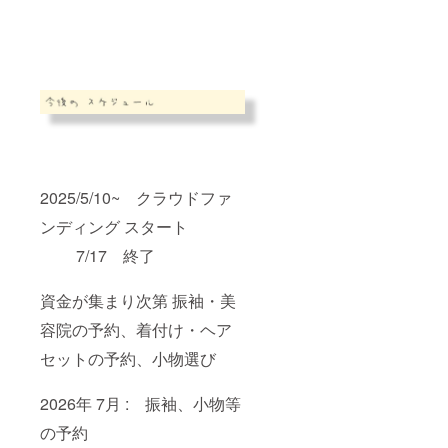
肩幅 52
た天然
55 58
素材
61 袖丈
と、上
21 23
質な
nuuno.
25 27
の生地
を使っ
た
HASU
オリジ
ナルの
癒しア
2025/5/10~ クラウドファ
イテム
です。
ンディング スタート
レンジ
で温め
7/17 終了
てほっ
とリ
資金が集まり次第 振袖・美
ラック
ス。冷
容院の予約、着付け・ヘア
やして
ひんや
セットの予約、小物選び
りリフ
レッ
シュ。
2026年 7月 : 振袖、小物等
程よい
湿度と
の予約
ヒバの