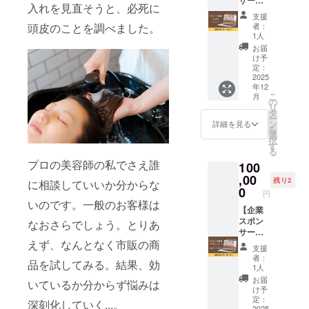
ヘアエ
断で
にわか
ます。
入れを見直そうと、必死に
らかさ
ル
ステor
す。美
りま
● ヘア
支援
と艶を
バー】
スパの
容師す
す。専
者：
頭皮のことを調べました。
エステ
取り戻
『Deko
特別
ら肉眼
1人
門の研
髪質改
し、手
rereデ
コース
では確
究施設
お届
善ヘア
触りの
コレ
です。
認不可
け予
に送り
エステ
良い美
レ』の
専門の
定：
能な微
ますの
では、
髪へと
企業ス
2025
キット
細な情
で、診
水分や
導きま
年12
ポン
で独自
報を採
断から
栄養分
す。 ●
こ
月
サーに
の検査
の
取し、
結果ま
を髪の
スパ リ
リ
なれる
を行
タ
詳しく
で数日
内部ま
ラク
ー
権利で
い、
ン
調べま
詳細を見る
かかり
で補給
ゼー
を
す。 企
トータ
選
す。
ます。
し、ダ
ション
択
業スポ
ルケア
す
「今後
● カッ
メージ
効果の
る
ンサー
するこ
起こり
ト 頭皮
を補
高い
プロの美容師の私でさえ誰
100
として
とで健
える頭
検査で
修。柔
ヘッド
HPに企
,00
やかな
皮のト
得られ
残り2
らかさ
に相談していいか分からな
スパで
業名と
美髪へ
0
ラブ
た情報
と艶を
円
頭皮環
リンク
と導き
ル」ま
いのです。一般のお客様は
をふま
取り戻
境を整
を個数
【企業
ます。
で事前
え、髪
し、手
え、血
順に掲
スポン
● 頭皮
なおさらでしょう。とりあ
にわか
の健康
触りの
行促
載させ
サー
検査 頭
りま
を考慮
良い美
進・保
えず、なんとなく市販の商
ていた
ゴール
皮の角
す。専
した
髪へと
支援
湿・疲
だきま
ド】
質を専
門の研
カット
者：
導きま
労回復
品を試してみる。結果、効
す。 ※
『Deko
用の
究施設
1人
を行い
す。 ●
をサ
掲載す
rereデ
キット
に送り
ます。
お届
スパ リ
いているか分からず悩みは
ポー
る内容
コレ
を使用
ますの
け予
日常で
ラク
ト。髪
はメー
レ』の
して採
定：
で、診
扱いや
深刻化していく...。
ゼー
と頭皮
ルにて
企業ス
2025