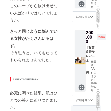
取す
断から
すく、
ション
を同時
年12
確認さ
ポン
る、本
このループから抜け出せな
結果ま
根元か
効果の
にケア
こ
月
せてい
サーに
格的な
の
で数日
ら美し
高い
するこ
リ
ただき
なれる
い人ばかりではないでしょ
頭皮診
タ
かかり
く育つ
ヘッド
とで、
ー
ます。
権利で
断で
ン
ます。
詳細を見る
スタイ
スパで
根元か
を
うか。
※ネット
す。 企
す。美
選
● カッ
ルをご
頭皮環
ら健や
択
ワーク
業スポ
容師す
す
ト 頭皮
提案い
境を整
かさを
る
販売ま
ンサー
ら肉眼
や髪の
たしま
え、血
実感い
きっと同じように悩んでい
200
たは企
として
では確
状態に
す。 ●
行促
ただけ
業イ
HPに企
,00
認不可
合わせ
カラー
残り5
る女性がたくさんいるは
進・保
ます。
メージ
業名と
能な微
0
て、健
髪質改
湿・疲
円
※日程は
が相違
リンク
細な情
やかな
ず。
善を主
労回復
メール
する場
掲載さ
【髪質
報を採
髪が育
軸にし
をサ
で調整
合等、
せてい
改善サ
そう思うと、いてもたって
取し、
つよう
たヘア
ポー
させて
お断り
ただき
ロンを
詳しく
にデザ
カラー
ト。髪
いただ
もいられませんでした。
させて
ます。
経営す
調べま
イン。
をご提
と頭皮
支援
きま
いただ
また、
るため
す。
毎日の
案いた
者：
を同時
す。 ※
く場合
商品紹
の講
「今後
扱いや
0人
しま
にケア
リター
があり
介ペー
座：基
起こり
すさ
す。お
お届
するこ
ンの有
ます。
ジの作
礎実践
える頭
と、自
け予
客様の
とで、
効期限
お断り
成いた
プログ
皮のト
定：
然な美
お顔の
根元か
は2025
させて
しま
ラム】
2026
ラブ
しさを
雰囲気
ら健や
年12月
年02
いただ
す。 ※
通常25
ル」ま
引き出
にあっ
かさを
から1年
こ
月
いた場
掲載す
万円の
で事前
の
必死に調べた結果、私はひ
すスタ
たお色
実感い
間で
リ
合は返
る内容
講座を5
にわか
タ
イルに
味の提
ただけ
す。
ー
金対応
はメー
名限定
とつの答えに辿りつきまし
りま
ン
仕上げ
詳細を見る
案をさ
ます。
Dekore
を
いたし
ルにて
で20％
す。専
選
ます。
せてい
※日程は
re 兵庫
択
た。
ます。
確認さ
オフの
門の研
す
● スト
ただき
メール
県西宮
る
※掲載期
せてい
20万円