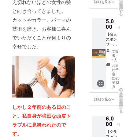
のリ
え切れないほどの女性の髪
ン
詳細を見る
を出店。
を
ターン
選
択
と向き合ってきました。
です。
す
る
オー
カットやカラー、パーマの
5,0
ナーの
矢野紀
00
円
技術を磨き、お客様に喜ん
美代よ
【個人
りお礼
でいただくことが何よりの
スポン
のメー
サー】
ルをお
幸せでした。
『Deko
送りさ
支援
rereデ
せてい
者：
コレ
ただき
1人
レ』の
ます。
お届
個人ス
上乗せ
け予
ポン
支援大
定：
サーに
2025
歓迎で
年12
なれる
す。
こ
月
権利で
の
リ
す。 支
タ
ー
援者と
ン
詳細を見る
を
してHP
選
しかし２年前のある日のこ
択
にお名
す
る
前を掲
と。私自身が強烈な頭皮ト
6,0
載させ
ていた
00
ラブルに見舞われたので
円
だきま
【クラ
す。 ※
す。
ファン
掲載す