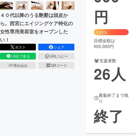
円
まちづくり・地域活性化
４０代以降のうる艶髪は頭皮か
ら。西宮にエイジングケア特化の
CAMPFIRE for Social Good
CAMPFIRE Creation
女性専用美容室をオープンした
120%
CAMPFIREふるさと納税
machi-ya
コミュニティ
い！
目標金額は
500,000円
ポスト
シェア
LINEで送る
URLコピー
支援者数
埋め込み
QRコード
26
人
募集終了まで残
り
終了