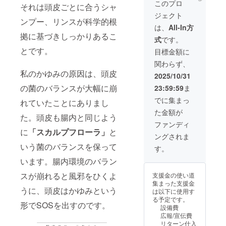
究施設
レート
このプロ
ます。
で調整
市霞町
それは頭皮ごとに合うシャ
間は
ただき
です。
に送り
湿気や
● ヘア
させて
4-35 1
ジェクト
2025年
ます。
これか
ますの
うねり
エステ
ンプー、リンスが科学的根
いただ
階 営業
12月か
※ネット
ら髪質
で、診
による
は、
All-In方
髪質改
きま
時間
ら1年間
ワーク
改善サ
断から
広がり
拠に基づきしっかりあるこ
善ヘア
す。 ※
9:00 -
式
です。
です。
販売ま
ロンを
結果ま
を抑
エステ
リター
18:00
たは企
立ち上
とです。
で数日
え、髪
目標金額に
では、
ンの有
業イ
げたい
かかり
のボ
水分や
効期限
関わらず、
メージ
方、ま
ます。
リュー
栄養分
は2025
私のかゆみの原因は、頭皮
が相違
たは導
● カッ
ムをコ
2025/10/31
を髪の
年12月
する場
入を検
ト 頭皮
ント
内部ま
から1年
の菌のバランスが大幅に崩
23:59:59
ま
合等、
討して
検査で
ロー
で補給
間で
お断り
いる方
得られ
ル。
でに集まっ
し、ダ
す。
れていたことにありまし
させて
向けの
た情報
真っ直
メージ
Dekore
た金額が
いただ
基礎講
をふま
ぐすぎ
た。頭皮も腸内と同じよう
を補
re 兵庫
く場合
座で
え、髪
ない、
ファンディ
修。柔
県西宮
があり
す。経
の健康
に
「スカルプフローラ」
と
ナチュ
らかさ
市霞町
ングされま
ます。
営と施
を考慮
ラルな
と艶を
4-35 1
いう菌のバランスを保って
お断り
術の両
した
スト
す。
取り戻
階 営業
させて
面か
カット
レート
し、手
時間
います。腸内環境のバラン
いただ
ら、成
を行い
で、柔
触りの
9:00 -
いた場
功のた
ます。
らかく
良い美
18:00
スが崩れると風邪をひくよ
支援金の使い道
合は返
めに欠
日常で
ツヤの
髪へと
集まった支援金
金対応
かせな
扱いや
ある質
導きま
うに、頭皮はかゆみという
は以下に使用す
いたし
いポイ
すく、
感を実
す。 ●
る予定です。
ます。
ントを
根元か
形でSOSを出すのです。
現しま
スパ リ
設備費
※掲載期
学んで
ら美し
す。 ●
ラク
広報/宣伝費
間は
いただ
く育つ
ヘアエ
ゼー
リターン仕入
2025年
けま