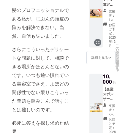
限定頭
るお名
皮診断
髪のプロフェッショナルで
前を備
支援
のみ】
考欄に
者：
ある私が、じぶんの頭皮の
★頭皮
ご記入
1人
診断の
くださ
お届
悩みを解決できない。当
みの施
い。 ※
け予
術はク
ニック
定：
然、自信も失いました。
ラウド
2025
ネーム
年12
ファン
でのご
こ
月
ディン
参加も
の
さらにこういったデリケー
リ
グのリ
できま
タ
ー
ターン
トな問題に対して、相談で
す。 ※
ン
詳細を見る
を
でしか
掲載す
選
択
きる場所がほとんどないの
おこな
る内容
す
る
いませ
は文字
です。いつも通い慣れてい
10,
ん。 通
のみと
常は
000
なりま
円
る美容室でさえ、よほどの
カット
す。 ※
【企業
やカ
掲載す
関係性でない限りこういっ
スポン
ラーな
る大き
サーブ
ど他の
さは購
た問題を踏みこんで話すこ
ロン
施術と
入者の
支援
ズ】
とは難しいのです。
セット
数によ
者：
『Deko
で行っ
り変動
7人
rereデ
ていた
しま
お届
必死に答えを探し求めた結
コレ
だきま
す。 ※
け予
レ』の
す。 頭
定：
掲載期
果。
企業ス
2025
皮の角
間は