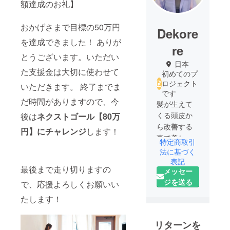
額達成のお礼】
おかげさまで目標の50万円
Dekore
を達成できました！ ありが
re
とうございます。いただい
日本
た支援金は大切に使わせて
初めてのプ
ロジェクト
いただきます。 終了までま
です
だ時間がありますので、今
髪が生えて
くる頭皮か
後は
ネクストゴール【80万
ら改善する
円】にチャレンジ
します！
事で美しい
特定商取引
髪が生えて
法に基づく
くる根本治
表記
最後まで走り切りますの
メッセー
療を得意と
ジを送る
した『美髪
で、応援よろしくお願いい
を育てる』
たします！
専門家
リターンを
西宮北口で2