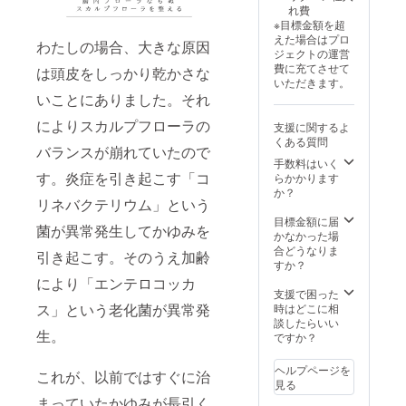
スタイ
ステ 髪
ション
れ費
12月か
す。 カ
ルをご
質改善
効果の
※目標金額を超
ら1年間
リキュ
提案い
ヘアエ
高い
えた場合はプロ
です。
ラム内
わたしの場合、大きな原因
たしま
ステで
ヘッド
ジェクトの運営
容 髪質
す。 ●
は、水
スパで
費に充てさせて
は頭皮をしっかり乾かさな
改善の
カラー
分や栄
頭皮環
いただきます。
基本理
髪質改
養分を
境を整
いことにありました。それ
論 髪質
善を主
髪の内
え、血
改善メ
軸にし
部まで
行促
によりスカルプフローラの
支援に関するよ
ニュー
たヘア
補給
進・保
くある質問
の導入
カラー
し、ダ
バランスが崩れていたので
湿・疲
手順や
をご提
手数料はいく
メージ
労回復
メ
す。炎症を引き起こす「コ
案いた
らかかります
を補
をサ
ニュー
しま
か？
修。柔
ポー
リネバクテリウム」という
設計 開
す。お
らかさ
ト。髪
業資
客様の
目標金額に届
と艶を
と頭皮
菌が異常発生してかゆみを
金・ラ
お顔の
かなかった場
取り戻
を同時
ンニン
雰囲気
合どうなりま
し、手
にケア
引き起こす。そのうえ加齢
グコス
にあっ
すか？
触りの
するこ
トの基
たお色
良い美
により「エンテロコッカ
とで、
礎知識
味の提
支援で困った
髪へと
根元か
※その
案をさ
ス」という老化菌が異常発
時はどこに相
導きま
ら健や
他、別
せてい
談したらいい
す。 ※
かさを
生。
途ご相
ただき
ですか？
日程は
実感い
談の上
ます。
メール
ただけ
ご質問
● ヘア
で調整
ます。
ヘルプページを
これが、以前ではすぐに治
にお答
エステ
させて
※日程は
見る
えいた
髪質改
いただ
メール
まっていたかゆみが長引く
します