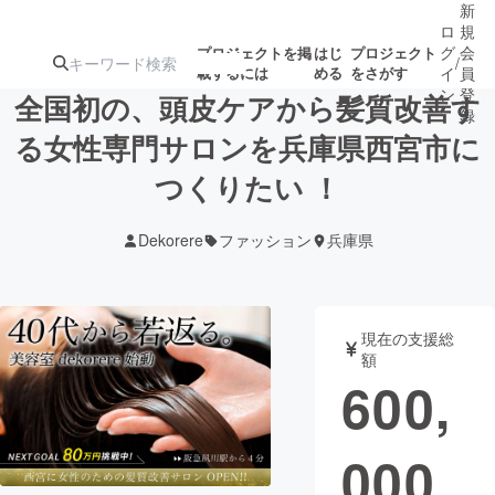
新
ロ
規
グ
会
プロジェクトを掲
はじ
プロジェクト
/
載するには
める
をさがす
イ
員
ン
登
全国初の、頭皮ケアから髪質改善す
録
る女性専門サロンを兵庫県西宮市に
つくりたい ！
人気のプロ
注目のリ
注目の新着プロ
募集終了が近いプ
もうすぐ公開
ジェクト
ターン
ジェクト
ロジェクト
されます
Dekorere
ファッション
兵庫県
アート・写真
音楽
現在の支援総
テクノロジー・ガジェット
ゲーム・サ
額
600,
映像・映画
書籍・雑誌
000
ビジネス・起業
チャレンジ