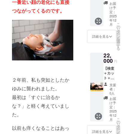
一番近い顔の老化にも直接
査＋
を使用
ラブ
お届
す。
カット
する本
ル」ま
け予
Dekore
つながってくるのです。
＋カ
格的な
定：
で事前
re 兵庫
ラー＋
2025
頭皮診
にわか
県西宮
年12
ヘアエ
断で
りま
市霞町
こ
月
ステor
す。美
の
す。専
4-35 1
リ
スパの
容師す
タ
門の研
階 営業
ー
特別
ら肉眼
ン
究施設
詳細を見る
時間
を
コース
では確
選
に送り
9:00 -
択
です。
認不可
す
ますの
18:00
る
専門の
能な微
で、診
22,
キット
細な情
断から
で独自
000
報を採
結果ま
円
の検査
取し、
で数日
【検査
を行
詳しく
かかり
＋カッ
い、
調べま
ます。
ト＋ス
トータ
す。
２年前、私も突如としたか
● カッ
トレー
ルケア
「今後
ト 頭皮
支援
ト＋ヘ
ゆみに襲われました。
するこ
起こり
検査で
者：
アエス
とで健
える頭
0人
得られ
最初は「すぐに治るか
テセッ
やかな
皮のト
た情報
お届
ト】 頭
美髪へ
ラブ
け予
をもと
な？」と軽く考えていまし
皮と髪
と導き
定：
ル」ま
に、髪
をしっ
2025
ます。
で事前
の健や
た。
年12
かりケ
● 頭皮
にわか
かな成
こ
月
アしな
検査 頭
の
りま
長を考
リ
がら、
皮の角
タ
す。専
以前も痒くなることはあっ
えたス
ー
まとま
質を専
ン
門の研
詳細を見る
タイル
を