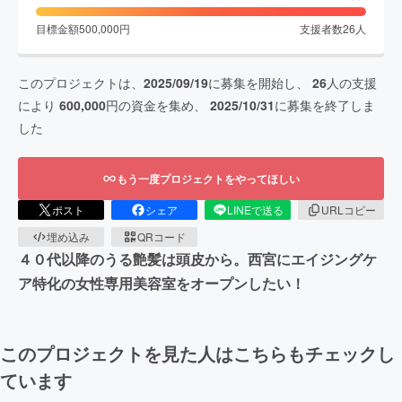
目標金額
500,000
円
支援者数
26
人
このプロジェクトは、
2025/09/19
に募集を開始し、
26
人の支援
により
600,000
円の資金を集め、
2025/10/31
に募集を終了しま
した
もう一度プロジェクトをやってほしい
ポスト
シェア
LINEで送る
URLコピー
埋め込み
QRコード
４０代以降のうる艶髪は頭皮から。西宮にエイジングケ
ア特化の女性専用美容室をオープンしたい！
このプロジェクトを見た人はこちらもチェックし
ています