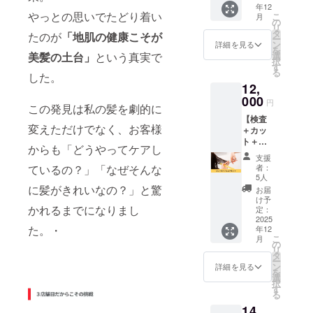
年12
ポン
質を専
2025年
やっとの思いでたどり着い
こ
月
サーに
用の
の
12月か
リ
なれる
キット
タ
ら1年間
たのが
「地肌の健康こそが
ー
権利で
を使用
ン
です。
詳細を見る
を
す。 企
して採
美髪の土台」
という真実で
選
択
業スポ
取す
す
る
した。
ンサー
る、本
12,
として
格的な
インス
000
頭皮診
円
この発見は私の髪を劇的に
タグラ
断で
【検査
ムに企
す。 美
変えただけでなく、お客様
＋カッ
業名を
容師す
ト＋ヘ
掲載さ
ら肉眼
からも「どうやってケアし
アエス
せてい
では確
支援
テorス
ただき
認不可
ているの？」「なぜそんな
者：
パセッ
ます。
能な微
5人
ト】 髪
※掲載す
に髪がきれいなの？」と驚
細な情
お届
の健康
る内容
報を採
け予
かれるまでになりまし
状態を
はメー
定：
取し、
チェッ
2025
ルにて
詳しく
た。・
年12
クした
確認さ
調べま
こ
月
うえ
せてい
の
す。
リ
で、理
ただき
タ
「今後
ー
想のス
ます。
ン
起こり
詳細を見る
を
タイル
※ネット
選
える頭
択
と美し
ワーク
す
皮のト
る
い髪質
販売ま
ラブ
14,
へ導き
たは企
ル」ま