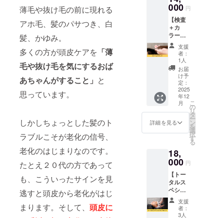
ます。
000
業イ
で事前
薄毛や抜け毛の前に現れる
円
● 頭皮
メージ
にわか
【検査
検査 頭
が相違
アホ毛、髪のパサつき、白
りま
＋カ
皮の角
する場
す。 専
ラー＋
質を専
髪、かゆみ。
合等、
門の研
ヘアエ
用の
お断り
究施設
支援
多くの方が頭皮ケアを
「薄
ステor
キット
させて
に送り
者：
スパ
を使用
いただ
1人
ますの
毛や抜け毛を気にするおば
セッ
する本
く場合
で、診
お届
ト】 髪
格的な
があり
け予
断から
あちゃんがすること」
と
と頭皮
頭皮診
定：
ます。
結果ま
にやさ
2025
断で
お断り
で数日
思っています。
年12
しい施
す。美
させて
かかり
こ
月
術で、
容師す
の
いただ
ます。
リ
美しい
ら肉眼
タ
いた場
※日程は
ー
仕上が
しかしちょっとした髪のト
では確
ン
合は返
詳細を見る
メール
を
りを叶
認不可
選
金対応
で調整
択
ラブルこそが老化の信号、
えるフ
能な微
す
いたし
させて
る
ルコー
細な情
ます。
いただ
老化のはじまりなのです。
18,
スメ
報を採
※掲載期
きま
ニュー
000
取し、
間は
す。 ※
円
たとえ２０代の方であって
です。
詳しく
2025年
リター
【トー
● 頭皮
調べま
12月か
も、こういったサインを見
ンの有
タルス
検査 頭
す。
ら1年間
効期限
ペシャ
皮の角
逃すと頭皮から老化がはじ
「今後
です。
は2025
ルケア
質を専
起こり
年12月
支援
セッ
まります。そして、
頭皮に
用の
える頭
者：
から1年
ト】 検
キット
皮のト
3人
間で