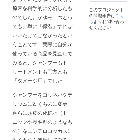
善ヘア
きま
で調整
※オンラ
エステ
す。 ※
させて
原因を科学的に分析したも
このプロジェクト
インで
では、
リター
いただ
の問題報告は
の実施
こち
水分や
のでした。かゆみ一つとっ
ンの有
きま
も可能
栄養分
ら
よりお問い合わ
効期限
す。 ※
です。
ても、単に「保湿」すれば
を髪の
は2025
せください
リター
※日程は
内部ま
年12月
ンの有
いいだけではなかったとい
メール
で補給
から1年
効期限
で調整
し、ダ
間で
は2025
うことです。実際に自分が
させて
メージ
す。
年12月
いただ
を補
Dekore
から1年
使っている商品を見直して
きま
修。柔
re 兵庫
間で
す。
らかさ
県西宮
みると、シャンプーもト
す。
と艶を
市霞町
Dekore
リートメントも両方とも
取り戻
4-35 1
re 兵庫
し、手
階 営業
県西宮
「ダメージ用」でした。
触りの
時間
市霞町
良い美
9:00 -
4-35 1
髪へと
18:00
階 営業
シャンプーをコリネバクテ
導きま
時間
す。 ●
9:00 -
リウムに効くものに変更。
スパ リ
18:00
ラク
さらに頭皮の化粧水（ト
ゼー
ション
ニックや養毛剤のようなも
効果の
の）をエンテロコッカスに
高い
ヘッド
効くものを使用してみるこ