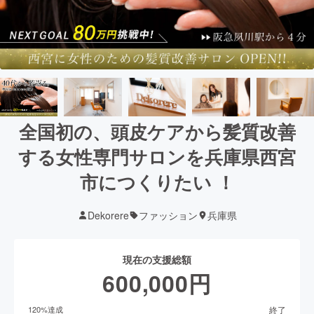
全国初の、頭皮ケアから髪質改善
する女性専門サロンを兵庫県西宮
市につくりたい ！
Dekorere
ファッション
兵庫県
現在の支援総額
600,000
円
終了
120
%達成