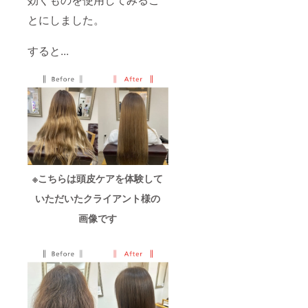
スパで
頭皮環
とにしました。
境を整
え、血
行促
すると...
進・保
湿・疲
労回復
をサ
ポー
ト。髪
と頭皮
を同時
にケア
するこ
とで、
根元か
※こちらは頭皮ケアを体験して
ら健や
いただいたクライアント様の
かさを
実感い
画像です
ただけ
ます。
※日程は
メール
で調整
させて
いただ
きま