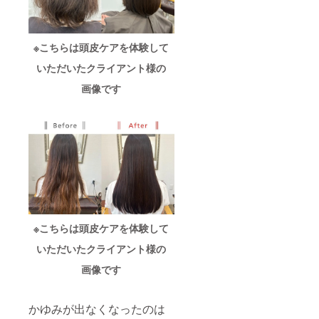
す。 ※
リター
ンの有
効期限
※こちらは頭皮ケアを体験して
は2025
年12月
いただいたクライアント様の
から1年
間で
画像です
す。
Dekore
re 兵庫
県西宮
市霞町
4-35 1
階 営業
時間
9:00 -
18:00
※こちらは頭皮ケアを体験して
いただいたクライアント様の
画像です
かゆみが出なくなったのは