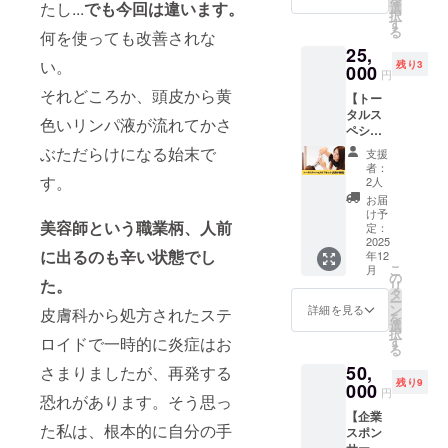
りのあ
用の
たし...
でも今回は違います。
選
究施設
をご提
択
るナ
キット
す
に送り
案。毎
る
何を使っても改善されな
チュラ
を使用
ますの
日の扱
25,
ルスト
して採
で、診
いやす
い。
残り3
レート
000
取す
断から
さと、
円
へ導く
る、本
結果ま
美しい
それどころか、頭皮から黄
【トー
贅沢
格的な
で数日
シル
タルス
コー
頭皮診
かかり
エット
色いリンパ液が流れてかさ
ペシャ
ス。美
断で
ます。
を両立
ルケア
しい仕
す。美
ぶただらけになる始末で
●カラー
した仕
支援
セット
上がり
容師す
髪質改
者：
上がり
（矢野
と髪本
す。
ら肉眼
2人
善を主
に整え
が施
来の健
では確
軸にし
お届
ます。
術）】
康を両
認不可
け予
たヘア
● ヘア
美容師という職業柄、人前
『Deko
立させ
定：
能な微
カラー
エステ
rereデ
2025
ます。
細な情
をご提
髪質改
に出るのも辛い状態でし
年12
コレ
● 頭皮
報を採
案いた
善ヘア
こ
月
レ』の
検査 頭
の
取し、
しま
エステ
た。
リ
オー
皮の角
タ
詳しく
す。お
では、
ー
ナーの
質を専
ン
調べま
詳細を見る
客様の
皮膚科から処方されたステ
水分や
を
矢野が
用の
選
す。
お顔の
栄養分
択
施術い
キット
す
ロイドで一時的に炎症はお
「今後
雰囲気
を髪の
る
たしま
を使用
起こり
にあっ
内部ま
50,
す。 検
さまりましたが、再発する
して採
える頭
たお色
で補給
残り9
査＋
000
取す
皮のト
味の提
円
し、ダ
恐れがあります。そう思っ
カット
る、本
ラブ
案をさ
メージ
【企業
＋カ
格的な
ル」ま
せてい
を補
た私は、根本的に自分の手
スポン
ラー＋
頭皮診
で事前
ただき
修。柔
サーシ