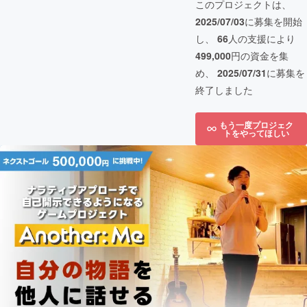
このプロジェクトは、
2025/07/03
に募集を開始
し、
66
人の支援により
499,000
円の資金を集
め、
2025/07/31
に募集を
終了しました
もう一度プロジェク
トをやってほしい