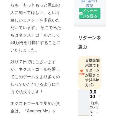
法に基づく
生まれ。大
らも「もっともっと沢山の
表記
学卒業後、
メッセー
人に知ってほしい」という
飲食・
ジを送る
フィットネ
嬉しいコメントを多数いた
ス・化粧品
だいています。 そこで私た
関連企業で
ちはネクストゴールとして
の人事・営
リターンを
業・事業開
50万円
を目標にすることに
選ぶ
発に携わっ
いたしました。
た後、これ
までの経験
目標金額
残り７日ではございます
をいかし、
未達でも
が、ネクストゴールを通し
「遊び」と
リターン
が届きま
「学び」を
てこのゲームをより多くの
す
(All-in
ボードゲー
知っていただけるように全
方式)
ムとして融
3,0
力で頑張ります！
合させる研
00
円
修コンテン
ネクストゴールで集めた資
【お礼
ツ制作する
のメッ
合同会社
金は、『Another:Me』を
セー
Smart Apeの
ジ】ご