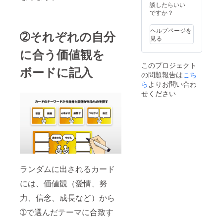
※内容に
談したらいい
よって
ですか？
は別途
料金が
ヘルプページを
➁それぞれの自分
発生す
見る
る場合
やお断
に合う価値観を
りさせ
このプロジェクト
ていた
ボードに記入
の問題報告は
だく場
こち
合がご
ら
よりお問い合わ
ざいま
せください
す。 ※
公序良
俗に反
する内
容、法
令に違
反する
内容な
どはお
ランダムに出されるカード
受けで
きませ
には、価値観（愛情、努
ん。
力、信念、成長など）から
➀で選んだテーマに合致す