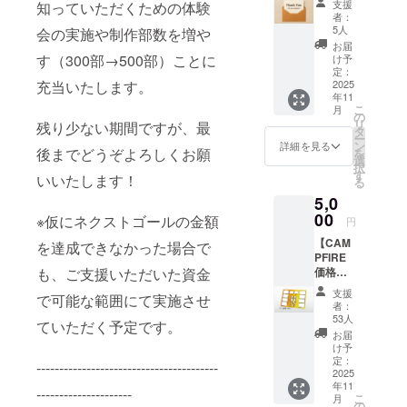
支援
知っていただくための体験
支援い
COOとして
者：
ただい
5人
会の実施や制作部数を増や
ジョイン。
た感謝
お届
現在はゲー
の気持
す（300部→500部）ことに
け予
ちを込
定：
ム型イベン
めて、
2025
充当いたします。
トやワーク
年11
お礼の
こ
月
メッ
ショップを
の
リ
残り少ない期間ですが、最
セージ
タ
ビジネスマ
ー
をメー
ン
詳細を見る
後までどうぞよろしくお願
を
ンの方向け
ルにて
選
択
お送り
す
に開催した
いいたします！
る
しま
り、オリジ
5,0
す。
ナル研修
00
※仮にネクストゴールの金額
円
ゲームの開
【CAM
を達成できなかった場合で
発・導入を
PFIRE
価格】
も、ご支援いただいた資金
行い、教育
『Anot
支援
や採用フ
で可能な範囲にて実施させ
her:
者：
ロー改善に
Me』本
53人
ていただく予定です。
体 1
従事してい
お届
セット
け予
る。
※1セッ
定：
----------------------------------------
トで5人
2025
年11
までプ
---------------------
こ
月
レイ可
の