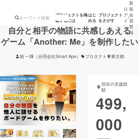
新
ロ
規
グ
会
プロジェクトを掲
はじ
プロジェクト
/
載するには
める
をさがす
イ
員
ン
登
自分と相手の物語に共感しあえる
録
ゲーム「Another: Me」を制作したい
人気のプロ
注目のリ
注目の新着プロ
募集終了が近いプ
もうすぐ公開
德 一輝（合同会社Smart Ape）
プロダクト
東京都
ジェクト
ターン
ジェクト
ロジェクト
されます
アート・写真
音楽
現在の支援総
額
499,
テクノロジー・ガジェット
ゲーム・サ
000
映像・映画
書籍・雑誌
ビジネス・起業
チャレンジ