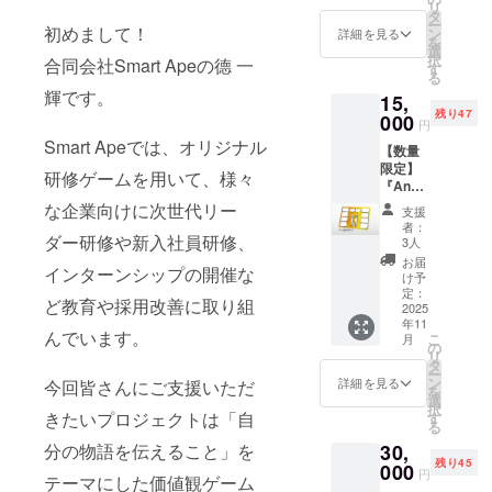
リ
能で
タ
ー
す。 ※
初めまして！
ン
詳細を見る
を
送料込
選
択
合同会社Smart Apeの德 一
み ※定
す
る
価5,500
輝です。
15,
円（税
残り47
込・送
000
円
料別）
Smart Apeでは、オリジナル
【数量
限定】
研修ゲームを用いて、様々
『Anot
her:
な企業向けに次世代リー
支援
Me』本
者：
体 4
ダー研修や新入社員研修、
3人
セット
お届
インターンシップの開催な
※1セッ
け予
トで5人
定：
ど教育や採用改善に取り組
までプ
2025
年11
レイ可
んでいます。
こ
月
能で
の
リ
す。 ※
タ
ー
送料込
ン
詳細を見る
今回皆さんにご支援いただ
を
み ※定
選
択
価
きたいプロジェクトは「自
す
る
22,000
30,
分の物語を伝えること」を
円（税
残り45
込・送
000
円
テーマにした価値観ゲーム
料別）