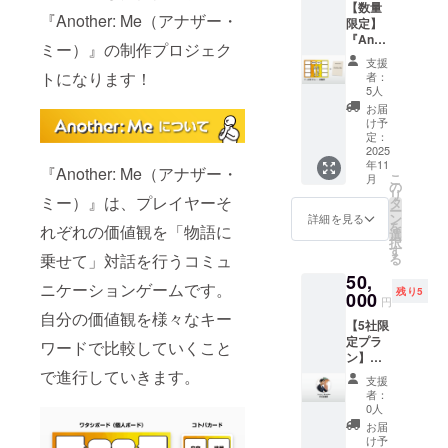
【数量
『Another: Me（アナザー・
限定】
『Anot
ミー）』の制作プロジェク
her:
支援
Me』本
トになります！
者：
体 6
5人
セット
お届
+研修資
け予
料セッ
定：
ト ※1
2025
年11
セット
『Another: Me（アナザー・
こ
月
で5人ま
の
リ
でプレ
ミー）』は、プレイヤーそ
タ
ー
イ可能
ン
詳細を見る
を
れぞれの価値観を「物語に
です。
選
択
※送料込
す
る
乗せて」対話を行うコミュ
み ※定
50,
価
ニケーションゲームです。
残り5
50,000
000
円
円（税
自分の価値観を様々なキー
【5社限
込・送
定プラ
料別）
ワードで比較していくこと
ン】
ファシ
で進行していきます。
支援
リテー
者：
ターど
0人
こでも
お届
出張&半
け予