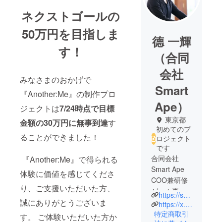
ネクストゴールの
50万円を目指しま
德 一輝
す！
（合同
会社
みなさまのおかげで
Smart
『Another:Me』の制作プロ
Ape）
ジェクトは
7/24時点で目標
東京都
金額の30万円に無事到達
す
初めてのプ
ることができました！
ロジェクト
です
合同会社
『Another:Me』で得られる
Smart Ape
体験に価値を感じてくださ
COO兼研修
り、ご支援いただいた方、
ゲーム事業
https://smartapelearning.com/
誠にありがとうございま
責任者。
https://x.com/GameEdu_SAL
1990年大阪
特定商取引
す。 ご体験いただいた方か