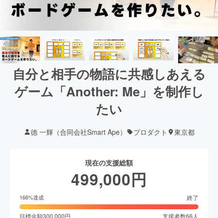
自分と相手の物語に共感しあえる
ゲーム「Another: Me」を制作し
たい
德 一輝（合同会社Smart Ape）
プロダクト
東京都
現在の支援総額
499,000
円
終了
166
%達成
目標金額
300,000
円
支援者数
66
人