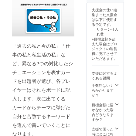
ルにて
連絡さ
支援金の使い道
せてい
集まった支援金
ただき
は以下に使用す
ます。
る予定です。
実施期
リターン仕入
間は
れ費
2025年
※目標金額を超
11月～
えた場合はプロ
「過去の私と今の私」「仕
2026年
ジェクトの運営
1月の間
費に充てさせて
事の私と私生活の私」な
とさせ
いただきます。
ていた
ど、異なる2つの対比したシ
だきま
す。 ※
チュエーションを表すカー
支援に関するよ
東京都
くある質問
内であ
ドを出題者が選び、各プレ
れば無
手数料はいく
料でお
イヤーはそれをボードに記
らかかります
伺いし
か？
入します。次に出てくる
ます。
※スケ
目標金額に届
カードからテーマに挙げた
ジュー
かなかった場
ルはご
合どうなりま
自分と合致するキーワード
相談さ
すか？
せてい
を選んで書いていくことに
ただき
支援で困った
ます。
なります。
時はどこに相