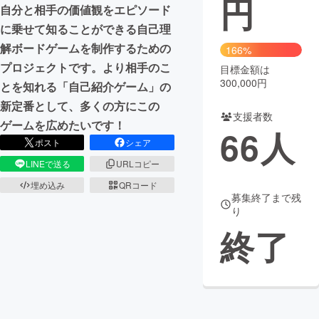
円
自分と相手の価値観をエピソード
まちづくり・地域活性化
に乗せて知ることができる自己理
解ボードゲームを制作するための
166%
プロジェクトです。より相手のこ
目標金額は
CAMPFIRE for Social Good
CAMPFIRE Creation
300,000円
とを知れる「自己紹介ゲーム」の
CAMPFIREふるさと納税
machi-ya
コミュニティ
新定番として、多くの方にこの
支援者数
ゲームを広めたいです！
66
人
ポスト
シェア
LINEで送る
URLコピー
埋め込み
QRコード
募集終了まで残
り
終了