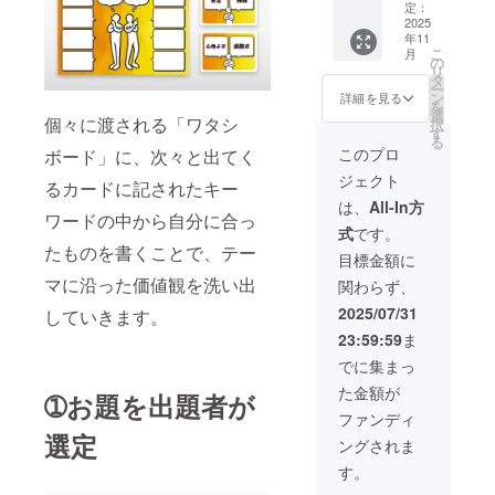
日利用
定：
券 弊社
2025
年11
ファシ
こ
月
リテー
の
リ
ターの
タ
ー
德が国
ン
詳細を見る
を
内のど
選
個々に渡される「ワタシ
択
こでも
す
る
直接伺
このプロ
ボード」に、次々と出てく
いま
ジェクト
す！ 研
るカードに記されたキー
修の
は、
All-In方
ファシ
ワードの中から自分に合っ
式
です。
リテー
たものを書くことで、テー
ターや
目標金額に
アドバ
マに沿った価値観を洗い出
関わらず、
イザー
として
2025/07/31
していきます。
半日の
23:59:59
ま
間自由
に利用
でに集まっ
できま
た金額が
す。 詳
➀お題を出題者が
細につ
ファンディ
いて
選定
ングされま
は、支
援者様
す。
にメー