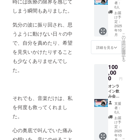
時には医療の限界を感じて
プラン
者：
レコー
0人
しまう瞬間もありました。
ディン
お届
グメイ
け予
キング
定：
気分の波に振り回され、思
映像 MV
2025
年10
メイキ
うように動けない日々の中
こ
月
ング映
の
リ
像 10分
で、自分を責めたり、希望
タ
ー
間のメ
ン
詳細を見る
を
を見失いかけたりすること
イキン
選
択
グ映像
す
る
も少なくありませんでし
をお送
100
りしま
た。
す。
,00
0
円
オンラ
イン飲
み会プ
それでも、音楽だけは、私
ラン 私
支援
たち
を何度も救ってくれまし
者：
HOSHI
0人
た。
NEKO
お届
とオン
け予
ライン
定：
心の奥底で叫んでいた痛み
での30
2025
年10
分の飲
や想いを、音にのせること
こ
月