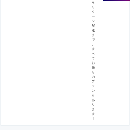
ら
リ
タ
ー
ン
配
送
ま
で
、
す
べ
て
お
任
せ
の
プ
ラ
ン
も
あ
り
ま
す
！