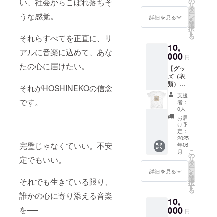
い、社会からこぼれ落ちそ
の
リ
カーを
タ
ー
うな感覚。
提供し
ン
詳細を見る
を
ます。
選
択
・数
す
る
それらすべてを正直に、リ
量：1点
10,
・サイ
アルに音楽に込めて、あな
ズ：約
000
円
80×80c
たの心に届けたい。
【グッ
m
ズ（衣
類）】
それがHOSHINEKOの信念
HOSHI
支援
NEKO
です。
者：
をデザ
0人
インし
お届
たTシャ
け予
ツを提
定：
供しま
2025
完璧じゃなくていい。不安
年08
す。 ・
こ
月
サイズ
の
定でもいい。
リ
展開：
タ
ー
S, M, L
ン
詳細を見る
を
・カ
選
それでも生きている限り、
択
ラー展
す
る
開：
誰かの心に寄り添える音楽
10,
白、
黒、赤,
を──
000
円
黄,