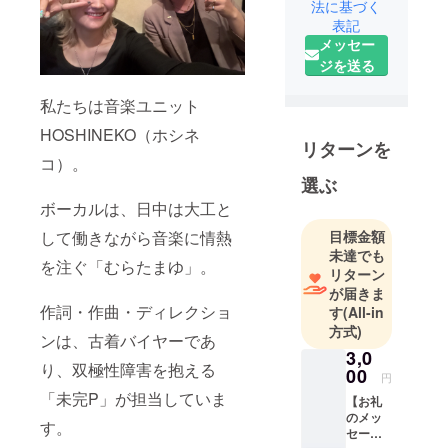
法に基づく
いたしま
表記
す。
メッセー
ジを送る
私たちは音楽ユニット
HOSHINEKO（ホシネ
リターンを
コ）。
選ぶ
ボーカルは、日中は大工と
して働きながら音楽に情熱
目標金額
未達でも
を注ぐ「むらたまゆ」。
リターン
が届きま
作詞・作曲・ディレクショ
す
(All-in
方式)
ンは、古着バイヤーであ
3,0
り、双極性障害を抱える
00
円
「未完P」が担当していま
【お礼
のメッ
す。
セー