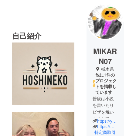
自己紹介
MIKAR
N07
栃木県
他に1件の
プロジェク
トを掲載し
ています
普段は小説
を書いたり
ピザを焼い
たりしてい
https://youtu.be/RrGvILm2gCA
ます。よろ
https://mikarn777.hatenablog.com/
しくお願い
特定商取引