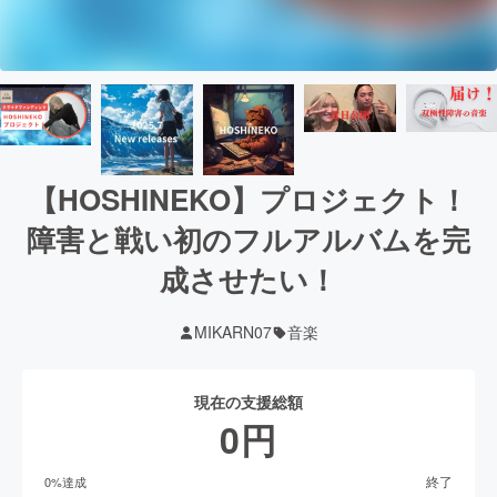
【HOSHINEKO】プロジェクト！
障害と戦い初のフルアルバムを完
成させたい！
MIKARN07
音楽
現在の支援総額
0
円
終了
0
%達成