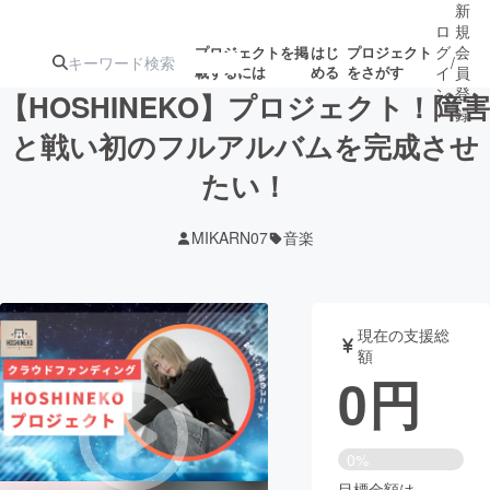
新
ロ
規
グ
会
プロジェクトを掲
はじ
プロジェクト
/
載するには
める
をさがす
イ
員
ン
登
【HOSHINEKO】プロジェクト！障害
録
と戦い初のフルアルバムを完成させ
たい！
人気のプロ
注目のリ
注目の新着プロ
募集終了が近いプ
もうすぐ公開
ジェクト
ターン
ジェクト
ロジェクト
されます
MIKARN07
音楽
アート・写真
音楽
現在の支援総
テクノロジー・ガジェット
ゲーム・サ
額
0
円
映像・映画
書籍・雑誌
0%
ビジネス・起業
チャレンジ
目標金額は