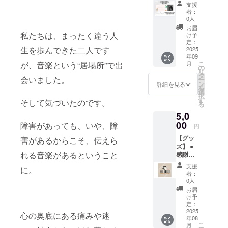
ジ】 感
支援
謝の気
者：
持ちを
0人
込め
お届
て、お
私たちは、まったく違う人
け予
礼の
定：
生を歩んできた二人です
メッ
2025
年09
セージ
こ
が、音楽という“居場所”で出
月
をお送
の
リ
りしま
タ
会いました。
ー
す。
ン
詳細を見る
を
選
択
す
そして気づいたのです。
る
5,0
00
障害があっても、いや、障
円
【グッ
害があるからこそ、伝えら
ズ】 ●
れる音楽があるということ
感謝の
メッ
支援
に。
セージ
者：
●HOSHI
0人
NEKO
お届
のロゴ
け予
をデザ
定：
インし
2025
心の奥底にある痛みや迷
年08
たス
こ
月
テッ