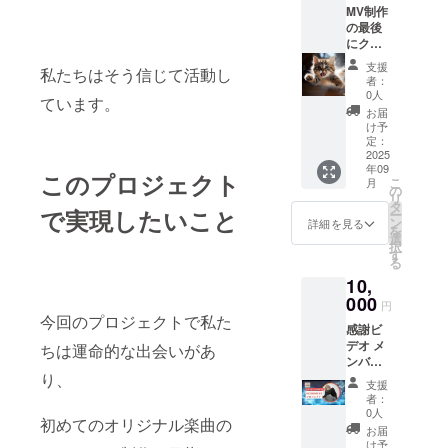
MV制作
の最後
にクレ
ジット
支援
私たちはそう信じて活動し
9月の新
者：
曲のエ
0人
ています。
ンド
お届
ロール
け予
に記載
定：
させて
2025
年09
いただ
このプロジェクト
こ
月
きます
の
リ
匿名で
タ
で実現したいこと
ー
もOK 半
ン
詳細を見る
を
永久的
選
択
に記載
す
る
になり
10,
ます 文
字の
000
円
み、ロ
今回のプロジェクトで私た
感謝ビ
ゴ・バ
デオ メ
ナー掲
ちは運命的な出会いがあ
ンバー
載、掲
り、
より感
載サイ
支援
謝のビ
ズなど
者：
デオを
可能な
0人
初めてのオリジナル楽曲の
送りま
限り詳
お届
す 2分
しく ・
け予