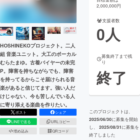
2,000,000円
まちづくり・地域活性化
支援者数
0
人
CAMPFIRE for Social Good
CAMPFIRE Creation
CAMPFIREふるさと納税
machi-ya
コミュニティ
HOSHINEKOプロジェクト。二人
組 音楽ユニット。大工のボーカル
募集終了まで残
むらたまゆ。古着バイヤーの未完
り
終了
P。障害を持ちながらでも、障害
を持ってるからこそ届けられる音
楽があると信じてます。強い人だ
けじゃない、今も苦しんでいる人
に寄り添える楽曲を作りたい。
このプロジェクトは、
ポスト
シェア
2025/06/30
に募集を開始
LINEで送る
URLコピー
し、
2025/08/31
に募集を
埋め込み
QRコード
終了しました