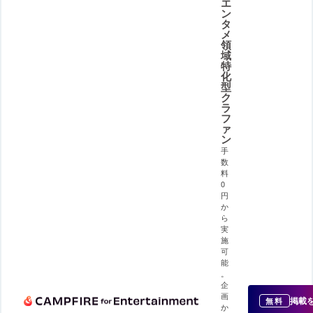
エ
ン
タ
メ
領
域
特
化
型
ク
ラ
フ
ァ
ン
手
数
料
0
円
か
ら
実
施
可
能
。
企
画
掲載
無料
か