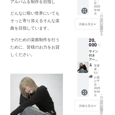
アルバムを制作を目指し
ほど
注意事
定：
2025
項：支
年09
援時、
どんなに暗い世界にいても
こ
月
必ず備
の
リ
考欄に
タ
そっと寄り添えるそんな楽
ー
掲載を
ン
詳細を見る
を
曲を目指しています。
希望さ
選
択
れるお
す
る
名前を
そのための楽曲制作を行う
20,
ご記入
000
くださ
円
ために、皆様のお力をお貸
い
サイン
しください。
付き
：
アー写
ロゴや
提供
バナー
支援
などの
者：
画像の
0人
受け渡
お届
しにつ
け予
定：
いて
2025
は、プ
年09
ロジェ
こ
月
の
クト終
リ
タ
了後に
ー
ン
お送り
詳細を見る
を
選
する
択
す
メール