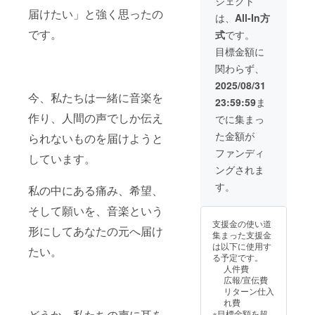
ジェクト
りしま
届けたい」と強く思ったの
すの
は、
All-In方
で、支
です。
式
です。
援後の
リター
目標金額に
ン品は
関わらず、
ご自由
にお使
2025/08/31
いくだ
今、私たちは一緒に音楽を
23:59:59
ま
さい。
作り、人間の声でしか伝え
でに集まっ
た金額が
られないものを届けようと
ファンディ
しています。
ングされま
す。
私の中にある痛み、希望、
そして願いを、音楽という
支援金の使い道
形にしてあなたの元へ届け
集まった支援金
は以下に使用す
たい。
る予定です。
人件費
広報/宣伝費
リターン仕入
れ費
どうか、私たちの声に耳を
※目標金額を超