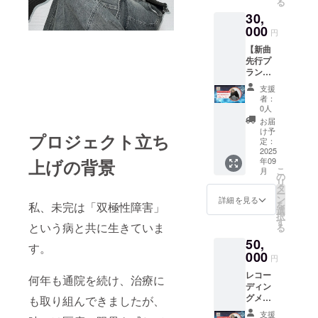
る
をご確
30,
認くだ
000
さい。
円
【新曲
先行プ
ラン】
●感謝の
支援
気持ち
者：
を込め
0人
て、お
お届
礼の
け予
プロジェクト立ち
メッ
定：
セージ
2025
上げの背景
年09
をお送
こ
月
りしま
の
リ
す。 ●
タ
ー
新曲の
ン
詳細を見る
を
私、未完は「双極性障害」
デモ音
選
択
源を先
す
という病と共に生きていま
る
行して
50,
届けま
す。
す
000
円
レコー
何年も通院を続け、治療に
ディン
グメイ
も取り組んできましたが、
キング
支援