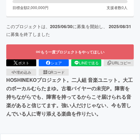
目標金額
2,000,000
円
支援者数
0
人
このプロジェクトは、
2025/06/30
に募集を開始し、
2025/08/31
に募集を終了しました
もう一度プロジェクトをやってほしい
ポスト
シェア
LINEで送る
URLコピー
埋め込み
QRコード
HOSHINEKOプロジェクト。二人組 音楽ユニット。大工
のボーカルむらたまゆ。古着バイヤーの未完P。障害を
持ちながらでも、障害を持ってるからこそ届けられる音
楽があると信じてます。強い人だけじゃない、今も苦し
んでいる人に寄り添える楽曲を作りたい。