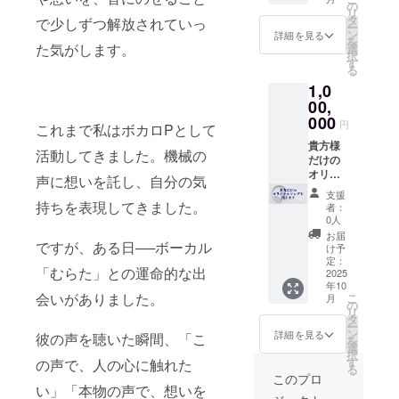
み会 ９
の
リ
月の中
タ
で少しずつ解放されていっ
ー
旬に開
ン
詳細を見る
を
催しま
た気がします。
選
択
す。
す
る
1,0
00,
000
円
これまで私はボカロPとして
貴方様
活動してきました。機械の
だけの
オリジ
声に想いを託し、自分の気
ナルソ
支援
ングを
持ちを表現してきました。
者：
作りま
0人
す！ ・
お届
ですが、ある日──ボーカル
リター
け予
ン品の
定：
「むらた」との運命的な出
著作権
2025
年10
及びそ
会いがありました。
こ
月
の他法
の
リ
的権利
タ
ー
につい
ン
詳細を見る
彼の声を聴いた瞬間、「こ
を
て、す
選
択
べて支
す
の声で、人の心に触れた
る
援者様
このプロ
にお譲
い」「本物の声で、想いを