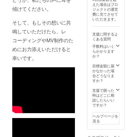
えた場合はプロ
傾けてください。
ジェクトの運営
費に充てさせて
いただきます。
そして、もしその想いに共
鳴していただけたら、レ
支援に関するよ
くある質問
コーディングやMV制作のた
手数料はいく
めにお力添えいただけると
らかかります
か？
幸いです。
目標金額に届
かなかった場
合どうなりま
すか？
支援で困った
時はどこに相
談したらいい
ですか？
ヘルプページを
見る