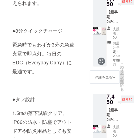
残り10
えられます。
キレン
50
後の
円
ハン
キャン
【超早
ガー5本
セルは
期
セット
できま
24%OF
（ライ
せん。
F】
トグ
※デザイ
支援
●3分クイックチャージ
2,350円
レー）
ン・仕
者：
割引
※消費税
様は変
0人
→7,450
込み ※
更にな
お届
緊急時でもわずか3分の急速
円(税込
割引率
る可能
け予
み・送
は販売
定：
性もご
充電で即点灯。毎日の
料込
2025
予定価
ざいま
年08
み) 一
EDC（Everyday Carry）に
格に送
す。ご
こ
月
般販売
料を含
の
了承く
リ
最適です。
予定価
む合計
タ
ださ
ー
格：
金額に
ン
い。 ※
詳細を見る
を
9,800円
対する
選
ご注文
択
（税込
もので
す
状況、
る
み） ＜
す。
使用部
7,4
商品内
※ご支援
材の供
●タフ設計
残り10
容＞ タ
50
後の
給状
円
キレン
キャン
況、製
【超早
ハン
セルは
造工程
1.5mの落下試験クリア、
期
ガー10
できま
上の都
24%OF
本セッ
せん。
IP66の防水・防塵でアウト
合等に
F】
ト（ブ
※デザイ
より出
支援
2,350円
ドアや防災用品としても安
ラッ
ン・仕
荷時期
者：
割引
ク） ※
様は変
0人
が遅れ