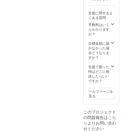
ざいま
※皆様の
す。ご
ご支援
了承く
により
支援に関するよ
ださ
量産効
くある質問
い。 ※
率が向
ご注文
上した
手数料はいく
状況、
場合、
らかかります
使用部
正規販
か？
材の供
売価格
給状
が販売
目標金額に届
況、製
予定価
かなかった場
造工程
格より
合どうなりま
上の都
下がる
すか？
合等に
可能性
より出
もござ
支援で困った
荷時期
いま
時はどこに相
が遅れ
す。
談したらいい
る場合
ですか？
があり
ます。
ヘルプページを
※皆様の
見る
ご支援
により
量産効
このプロジェクト
率が向
の問題報告は
上した
こち
場合、
ら
よりお問い合わ
正規販
せください