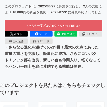
このプロジェクトは、
2025/06/27
に募集を開始し、
2
人の支援に
より
18,080
円の資金を集め、
2025/07/31
に募集を終了しました
もう一度プロジェクトをやってほしい
ポスト
シェア
LINEで送る
URLコピー
埋め込み
QRコード
・さらなる進化を遂げての2作目！最大の欠点であった
重量の重さを克服し、軽量化に成功。さらにコンパク
ト！フック部を改良、新しい色も仲間入り。軽くなって
もハンガー同士を縦に連結できる機能は健在。
このプロジェクトを見た人はこちらもチェックし
ています