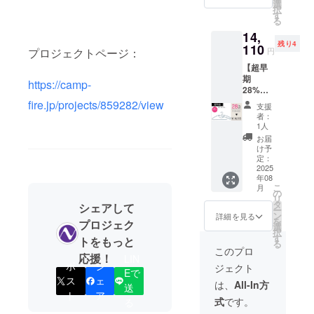
19,600
金額に
選
い。 ※
上した
択
円（税
対する
す
ご注文
場合、
る
込み）
もので
状況、
正規販
14,
＜商品
す。
使用部
売価格
残り4
内容＞
110
※ご支援
材の供
が販売
プロジェクトページ：
円
タキレ
後の
給状
予定価
【超早
ンハン
キャン
況、製
格より
期
ガー20
セルは
https://camp-
造工程
下がる
28%OF
本セッ
できま
上の都
可能性
F】
ト（ブ
fire.jp/projects/859282/view
せん。
合等に
もござ
支援
5,490円
ラッ
※デザイ
より出
者：
いま
割引
ク） ※
ン・仕
1人
荷時期
す。
→14,11
消費税
様は変
が遅れ
お届
0円(税
込み ※
更にな
け予
る場合
込み・
割引率
定：
る可能
があり
送料込
2025
は販売
性もご
ます。
年08
み) 一
予定価
ざいま
※皆様の
こ
月
般販売
格に送
の
す。ご
ご支援
リ
予定価
料を含
タ
了承く
シェアして
により
ー
格：
む合計
ン
ださ
詳細を見る
量産効
を
プロジェク
19,600
金額に
選
い。 ※
率が向
択
円（税
対する
す
ご注文
トをもっと
上した
る
込み）
もので
状況、
このプロ
場合、
応援！
LIN
＜商品
す。
使用部
正規販
ポ
シ
ジェクト
内容＞
※ご支援
Eで
材の供
売価格
ス
ェ
タキレ
後の
給状
は、
All-In方
が販売
送
ンハン
キャン
ト
ア
況、製
予定価
式
です。
る
ガー20
セルは
造工程
格より