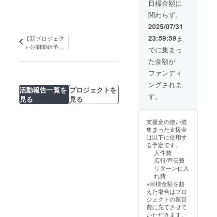
本セッ
できま
上の都
目標金額に
下がる
ト（ラ
せん。
合等に
可能性
関わらず、
イトグ
※デザイ
より出
もござ
レー）
ン・仕
荷時期
2025/07/31
いま
※消費税
様は変
が遅れ
す。
23:59:59
ま
【新プロジェク
込み ※
更にな
る場合
割引率
ト公開開始予定
る可能
があり
でに集まっ
は販売
性もご
のお知らせ】
ます。
た金額が
予定価
ざいま
※皆様の
格に送
す。ご
ご支援
ファンディ
料を含
了承く
により
ングされま
む合計
ださ
量産効
活動報告一覧を
プロジェクトを
金額に
い。 ※
率が向
す。
見る
見る
対する
ご注文
上した
もので
状況、
場合、
す。
使用部
正規販
支援金の使い道
※ご支援
材の供
売価格
集まった支援金
後の
給状
が販売
は以下に使用す
キャン
況、製
予定価
る予定です。
セルは
造工程
格より
人件費
できま
上の都
下がる
広報/宣伝費
せん。
合等に
可能性
リターン仕入
※デザイ
より出
もござ
れ費
ン・仕
荷時期
いま
※目標金額を超
様は変
が遅れ
す。
えた場合はプロ
更にな
る場合
ジェクトの運営
る可能
があり
費に充てさせて
性もご
ます。
いただきます。