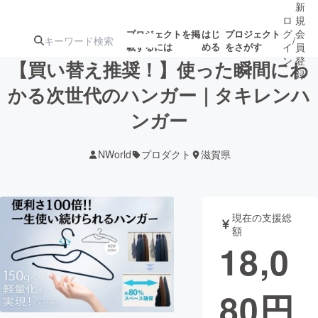
新
ロ
規
グ
会
プロジェクトを掲
はじ
プロジェクト
/
載するには
める
をさがす
イ
員
ン
登
【買い替え推奨！】使った瞬間にわ
録
かる次世代のハンガー｜タキレンハ
ンガー
人気のプロ
注目のリ
注目の新着プロ
募集終了が近いプ
もうすぐ公開
ジェクト
ターン
ジェクト
ロジェクト
されます
NWorld
プロダクト
滋賀県
アート・写真
音楽
現在の支援総
テクノロジー・ガジェット
ゲーム・サ
額
18,0
映像・映画
書籍・雑誌
80
円
ビジネス・起業
チャレンジ