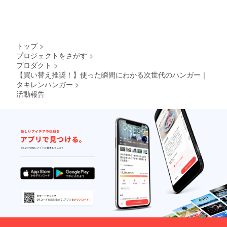
売価格
が販売
予定価
格より
下がる
可能性
トップ
>
もござ
プロジェクトをさがす
>
いま
プロダクト
>
す。
【買い替え推奨！】使った瞬間にわかる次世代のハンガー｜
タキレンハンガー
>
活動報告