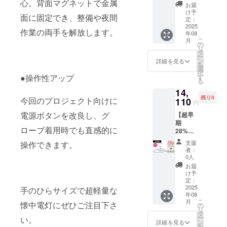
心。背面マグネットで金属
→7,450
消費税
更にな
る場合
お届
円(税込
込み ※
る可能
け予
があり
面に固定でき、整備や夜間
み・送
割引率
定：
性もご
ます。
料込
2025
は販売
ざいま
※皆様の
作業の両手を解放します。
年08
み) 一
予定価
す。ご
ご支援
こ
月
般販売
格に送
の
了承く
により
リ
予定価
料を含
タ
ださ
量産効
ー
格：
む合計
ン
い。 ※
詳細を見る
率が向
を
9,800円
金額に
選
ご注文
上した
択
（税込
対する
●操作性アップ
す
状況、
場合、
る
み） ＜
もので
使用部
正規販
14,
商品内
す。
材の供
売価格
残り5
今回のプロジェクト向けに
容＞ タ
110
※ご支援
給状
が販売
円
キレン
後の
況、製
予定価
電源ボタンを改良し、グ
【超早
ハン
キャン
造工程
格より
期
ガー10
セルは
上の都
下がる
ローブ着用時でも直感的に
28%OF
本セッ
できま
合等に
可能性
F】
ト（ラ
せん。
より出
もござ
支援
操作できます。
5,490円
イトグ
※デザイ
荷時期
者：
いま
割引
レー）
ン・仕
0人
が遅れ
す。
→14,11
※消費税
様は変
る場合
お届
0円(税
込み ※
更にな
け予
があり
込み・
割引率
定：
る可能
ます。
送料込
2025
は販売
手のひらサイズで超軽量な
性もご
※皆様の
年08
み) 一
予定価
ざいま
ご支援
こ
月
懐中電灯にぜひご注目下さ
般販売
格に送
の
す。ご
により
リ
予定価
料を含
タ
了承く
量産効
ー
い。
格：
む合計
ン
ださ
詳細を見る
率が向
を