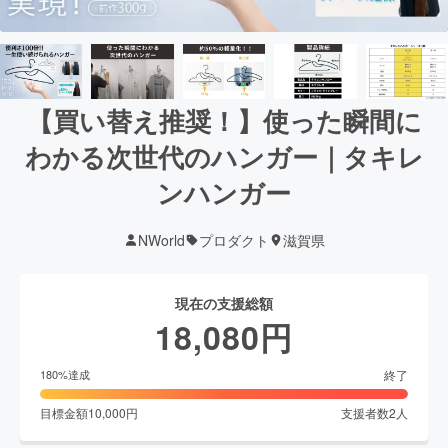
【買い替え推奨！】使った瞬間に
わかる次世代のハンガー｜タキレ
ンハンガー
NWorld
プロダクト
滋賀県
現在の支援総額
18,080
円
終了
180
%達成
目標金額
10,000
円
支援者数
2
人