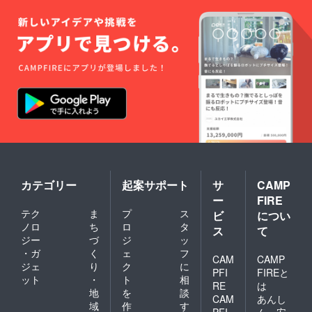
カテゴリー
起案サポート
サ
CAMP
ー
FIRE
テク
ま
プ
ス
ビ
につい
ノロ
ち
ロ
タ
ス
て
ジー
づ
ジ
ッ
・ガ
く
ェ
フ
CAM
CAMP
ジェ
り
ク
に
PFI
FIREと
ット
・
ト
相
RE
は
地
を
談
CAM
あんし
域
作
す
PFI
ん・安