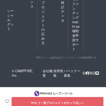
ン
プ
統
ファ
ス
ロ
計
ン
ソー
ジ
デ
ディ
シャ
ェ
ー
ング
ル
ク
タ
mac
グッ
ト
hi-ya
ド
の
補助
広
金申
め
請サ
方
ポー
ト
「QRコード」は株式会社デンソーウェーブの登録商標です。
© CAMPFIRE,
会社概
採用情
パートナー
Inc.
要
報
募集
NWorld
さんへアンコール
もう一度プロジェクトをやってほしい