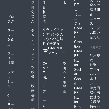
活
る
る
RE
全への
性
資
コ
取り組
化
料
ミュ
み
プロ
音
請
ニ
ニュー
ダク
楽
求
ティ
ス
ト
CAM
ヘルプ
クラウドファ
フー
チ
PFI
お問い
ンディングの
ド・
ャ
RE
合わせ
ノウハウを無
飲食
レ
Crea
料で学ぼう
店
ン
tion
各種規定
CAMPFIRE
ジ
CAM
アカデミー
アニ
ス
利用規
PFI
メ・
ポ
約
RE
漫画
ー
CA
説
細則
for
ツ
MP
明
プライ
Soci
ファ
映
FI
会
バシー
al
ッ
像
RE
・
ポリ
Goo
ショ
・
ア
相
シー
d
ン
映
カ
談
特定商
CAM
画
デ
会
取引法
PFI
ゲー
書
ミ
に基づ
RE
ム・
籍
ー
く表記
for
サー
・
と
情報セ
Ente
ビス
雑