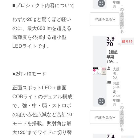
年08
般販売
■プロジェクト内容について
こ
月
予定価
の
リ
格：
タ
ー
4,900円
わずか20 gと驚くほど軽い
ン
詳細を見る
を
（税込
選
択
のに、最大600 lmを超える
み） ＜
す
る
商品内
高輝度を発揮する超小型
3,9
容＞ タ
残り15
キレン
70
円
LEDライトです。
ハン
【超超
ガー5本
早期
セット
19%OF
（ブ
F】930
ラッ
支援
円割引
ク） ※
●2灯×10モード
者：
→3,970
消費税
0人
円(税込
込み ※
お届
み・送
正面スポットLED＋側面
割引率
け予
料込
は販売
定：
COBライトのデュアル構成
み) 一
2025
予定価
年08
般販売
格に送
で、強・中・弱・ストロボ
こ
月
予定価
料を含
の
リ
格：
む合計
タ
のほか赤色点滅など合計10
ー
4,900円
金額に
ン
詳細を見る
を
（税込
対する
選
モードを搭載。照射角は最
択
み） ＜
もので
す
る
商品内
大120°までワイドに切り替
す。
7,4
容＞ タ
※ご支援