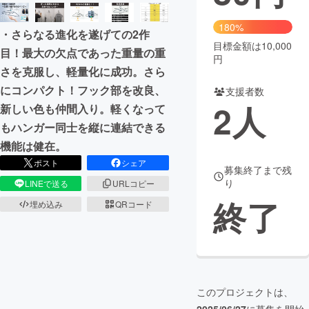
まちづくり・地域活性化
180%
・さらなる進化を遂げての2作
目標金額は10,000
目！最大の欠点であった重量の重
円
CAMPFIRE for Social Good
CAMPFIRE Creation
さを克服し、軽量化に成功。さら
CAMPFIREふるさと納税
machi-ya
コミュニティ
にコンパクト！フック部を改良、
支援者数
2
人
新しい色も仲間入り。軽くなって
もハンガー同士を縦に連結できる
機能は健在。
ポスト
シェア
募集終了まで残
り
LINEで送る
URLコピー
終了
埋め込み
QRコード
このプロジェクトは、