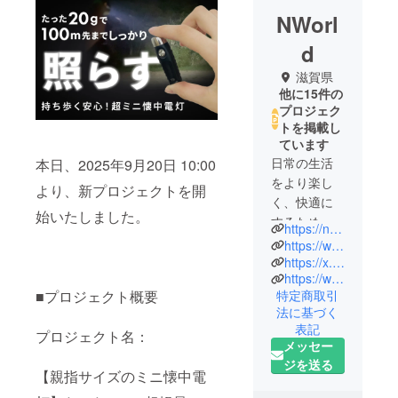
NWorl
d
滋賀県
他に15件の
プロジェク
トを掲載し
ています
日常の生活
本日、2025年9月20日 10:00
をより楽し
より、新プロジェクトを開
く、快適に
始いたしました。
するために
https://nworld.jp/
「こんなの
https://www.instagram.com/nworldjp
があったら
https://x.com/NWorldjp
https://www.facebook.com/profile.php?id=61575748592646
いいな」を
■プロジェクト概要
特定商取引
形で提供で
法に基づく
きるよう
表記
プロジェクト名：
に、様々な
メッセー
アイデア商
ジを送る
【親指サイズのミニ懐中電
品の販売を
行っていま