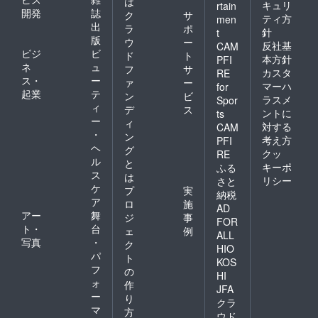
は
キュリ
rtain
開発
誌
ク
サ
ティ方
men
出
ラ
ポ
針
t
版
ウ
ー
反社基
CAM
ビジ
ビ
ド
ト
本方針
PFI
ネ
ュ
フ
サ
カスタ
RE
ス・
ー
ァ
ー
マーハ
for
起業
テ
ン
ビ
ラスメ
Spor
ィ
デ
ス
ントに
ts
ー
ィ
対する
CAM
・
ン
考え方
PFI
ヘ
グ
クッ
RE
ル
と
キーポ
ふる
ス
は
リシー
さと
ケ
プ
実
納税
ア
ロ
施
AD
アー
舞
ジ
事
FOR
ト・
台
ェ
例
ALL
写真
・
ク
HIO
パ
ト
KOS
フ
の
HI
ォ
作
JFA
ー
り
クラ
マ
方
ウド