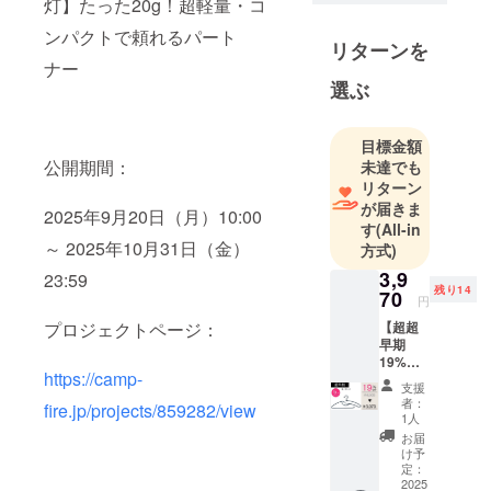
灯】たった20g！超軽量・コ
す。
ンパクトで頼れるパート
一人でも多
リターンを
ナー
くのユー
選ぶ
ザー様に喜
んでいただ
けるアイテ
目標金額
公開期間：
未達でも
ムをお届け
リターン
しますの
が届きま
2025年9月20日（月）10:00
で、どうぞ
す
(All-in
よろしくお
～ 2025年10月31日（金）
方式)
願いいたし
3,9
23:59
ます。
残り14
70
円
プロジェクトページ：
【超超
早期
19%OF
https://camp-
F】930
支援
円割引
者：
fire.jp/projects/859282/view
→3,970
1人
円(税込
お届
み・送
け予
料込
定：
み) 一
2025