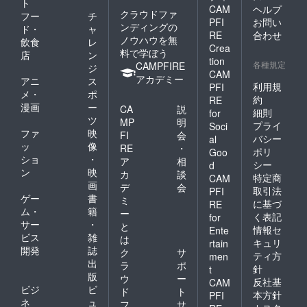
ト
CAM
ヘルプ
クラウドファ
フー
チ
PFI
お問い
ンディングの
ド・
ャ
RE
合わせ
ノウハウを無
飲食
レ
Crea
料で学ぼう
店
ン
tion
各種規定
CAMPFIRE
ジ
CAM
アカデミー
アニ
ス
利用規
PFI
メ・
ポ
約
RE
漫画
ー
CA
説
細則
for
ツ
MP
明
プライ
Soci
ファ
映
FI
会
バシー
al
ッ
像
RE
・
ポリ
Goo
ショ
・
ア
相
シー
d
ン
映
カ
談
特定商
CAM
画
デ
会
取引法
PFI
ゲー
書
ミ
に基づ
RE
ム・
籍
ー
く表記
for
サー
・
と
情報セ
Ente
ビス
雑
は
キュリ
rtain
開発
誌
ク
サ
ティ方
men
出
ラ
ポ
針
t
版
ウ
ー
反社基
CAM
ビジ
ビ
ド
ト
本方針
PFI
ネ
ュ
フ
サ