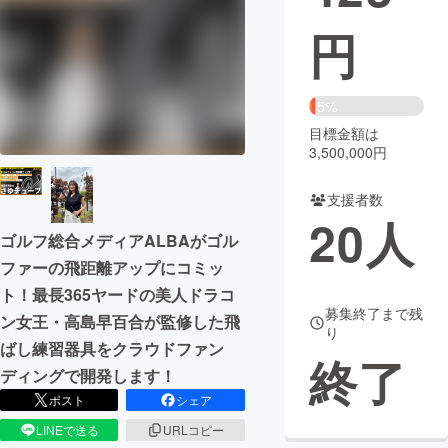
円
まちづくり・地域活性化
CAMPFIRE for Social Good
CAMPFIRE Creation
5%
CAMPFIREふるさと納税
machi-ya
コミュニティ
目標金額は
3,500,000円
支援者数
20
人
ゴルフ総合メディアALBAがゴル
ファーの飛距離アップにコミッ
ト！最長365ヤードの美人ドラコ
募集終了まで残
ン女王・高島早百合が監修した飛
り
ばし練習器具をクラウドファン
終了
ディングで開発します！
ポスト
シェア
LINEで送る
URLコピー