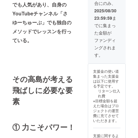
合にのみ、
割価格
でも人気があり、自身の
10,285
2025/08/30
YouTubeチャンネル「さ
円（定
23:59:59
ま
価：
ゆーちゅーぶ」でも独自の
12,100
でに集まっ
円）
メソッドでレッスンを行っ
た金額が
ている。
ファンディ
ングされま
す。
支援金の使い道
集まった支援金
その高島が考える
は以下に使用す
る予定です。
飛ばしに必要な要
リターン仕入
れ費
素
※目標金額を超
えた場合はプロ
ジェクトの運営
費に充てさせて
いただきます。
① 力こそパワー！
支援に関するよ