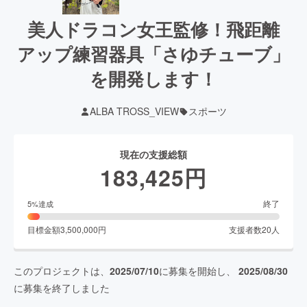
美人ドラコン女王監修！飛距離
アップ練習器具「さゆチューブ」
を開発します！
ALBA TROSS_VIEW
スポーツ
現在の支援総額
183,425
円
終了
5
%達成
目標金額
3,500,000
円
支援者数
20
人
このプロジェクトは、
2025/07/10
に募集を開始し、
2025/08/30
に募集を終了しました