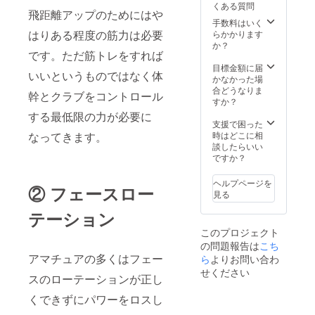
くある質問
飛距離アップのためにはや
手数料はいく
はりある程度の筋力は必要
らかかります
か？
です。ただ筋トレをすれば
目標金額に届
いいというものではなく体
かなかった場
合どうなりま
幹とクラブをコントロール
すか？
する最低限の力が必要に
支援で困った
時はどこに相
なってきます。
談したらいい
ですか？
ヘルプページを
② フェースロー
見る
テーション
このプロジェクト
の問題報告は
こち
アマチュアの多くはフェー
ら
よりお問い合わ
せください
スのローテーションが正し
くできずにパワーをロスし