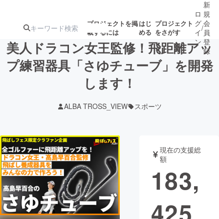
新
ロ
規
グ
会
プロジェクトを掲
はじ
プロジェクト
/
載するには
める
をさがす
イ
員
ン
登
美人ドラコン女王監修！飛距離アッ
録
プ練習器具「さゆチューブ」を開発
します！
人気のプロ
注目のリ
注目の新着プロ
募集終了が近いプ
もうすぐ公開
ジェクト
ターン
ジェクト
ロジェクト
されます
ALBA TROSS_VIEW
スポーツ
アート・写真
音楽
現在の支援総
テクノロジー・ガジェット
ゲーム・サ
額
183,
映像・映画
書籍・雑誌
425
ビジネス・起業
チャレンジ