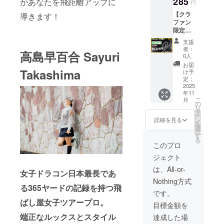
285
があなたを飛距離アップに
円
ゆ
【クラ
導きます！
チュー
ファン
ブ クラ
限定早
ウド
割価
ファン
支援
格！さ
ディン
者：
高島早百合 Sayuri
ゆ
グ限定
0人
チュー
価格 超
お届
ブ】 飛
Takashima
早割価
け予
距離
格9,680
定：
アップ
2025
円（定
年11
に必要
価：
こ
月
なスイ
12,100
の
リ
ング、
円）
タ
ー
トレー
ン
詳細を見る
を
ニング
選
択
を一挙
す
る
にでき
このプロ
る練習
ジェクト
器具さ
ゆ
は、All-or-
女子ドラコン日本最長であ
チュー
Nothing方式
ブ クラ
る365ヤードの記録を持つ飛
ウド
です。
ファン
ばし屋女子ツアープロ。
目標金額を
ディン
グ限定
端正なルックスとスタイル
達成した場
価格 早