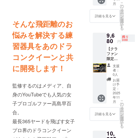
こ
月
なスイ
の
リ
ング、
タ
ー
トレー
ン
詳細を見る
を
ニング
選
そんな飛距離のお
択
を一挙
す
る
にでき
悩みを解決する練
9,6
る練習
残り
器具さ
80
300
円
習器具をあのドラ
ゆ
【クラ
チュー
ファン
ブ クラ
コンクイーンと共
限定超
ウド
早割価
ファン
に開発します！
支援
格！さ
ディン
者：
ゆ
グ限定
0人
チュー
価格 超
お届
ブ】 飛
早割価
け予
監修するのはメディア、自
距離
格9,075
定：
アップ
2025
身のYouTubeでも人気の女
円（定
年11
に必要
価：
こ
月
子プロゴルファー高島早百
なスイ
12,100
の
リ
ング、
円）
タ
ー
合。
トレー
ン
詳細を見る
を
ニング
選
最長365ヤードを飛ばす女子
択
を一挙
す
る
にでき
プロ界のドラコンクイーン
10,
る練習
器具さ