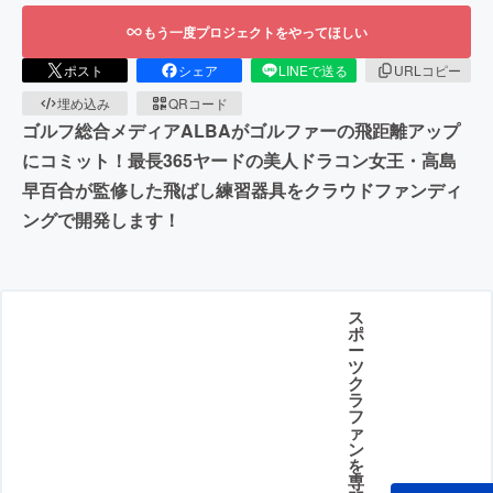
もう一度プロジェクトをやってほしい
ポスト
シェア
LINEで送る
URLコピー
埋め込み
QRコード
ゴルフ総合メディアALBAがゴルファーの飛距離アップ
にコミット！最長365ヤードの美人ドラコン女王・高島
早百合が監修した飛ばし練習器具をクラウドファンディ
ングで開発します！
ス
ポ
ー
ツ
ク
ラ
フ
ァ
ン
を
専