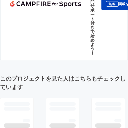
門
掲載
無料
サ
ポ
ー
ト
付
き
で
始
め
よ
う
！
このプロジェクトを見た人はこちらもチェックし
ています