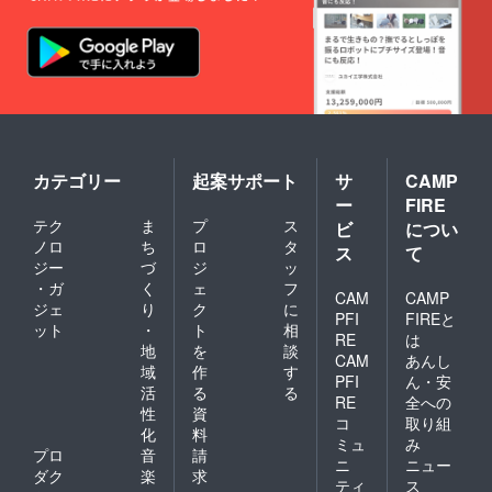
カテゴリー
起案サポート
サ
CAMP
ー
FIRE
テク
ま
プ
ス
ビ
につい
ノロ
ち
ロ
タ
ス
て
ジー
づ
ジ
ッ
・ガ
く
ェ
フ
CAM
CAMP
ジェ
り
ク
に
PFI
FIREと
ット
・
ト
相
RE
は
地
を
談
CAM
あんし
域
作
す
PFI
ん・安
活
る
る
RE
全への
性
資
コ
取り組
化
料
ミュ
み
プロ
音
請
ニ
ニュー
ダク
楽
求
ティ
ス