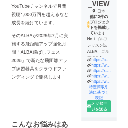
_VIEW
YouTubeチャンネルで月間
日本
視聴1,000万回を超えるなど
他に2件の
プロジェク
成長を続けています。
トを掲載し
ています
そのALBAが2025年7月に実
No.1ゴルフ
施する飛距離アップ強化月
レッスン誌
ALBA、ゴル
間「ALBA飛ばしフェス
フ総合サイ
https://camp-fire.jp/highlights/alba
2025」で新たな飛距離アッ
トALBA
https://www.alba.co.jp/
プ練習器具をクラウドファ
Net、登録者
https://x.com/alba_golfnews
https://www.instagram.com/alba_golfnews/
ンディングで開発します！
数30万人を
https://www.youtube.com/@ALBA_TV
超える
特定商取引
YouTube
法に基づく
チャンネル
表記
ALBA TVを
メッセー
展開する株
ジを送る
式会社ALBA
です！
こんなお悩みはあ
ゴルフ業界