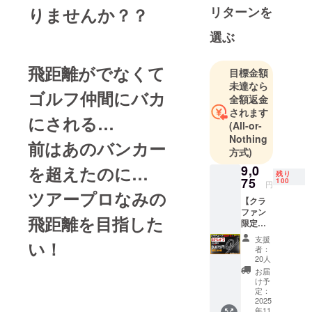
りませんか？？
リターンを
活性化とゴ
ルフ人口拡
選ぶ
大の為にク
ラウドファ
飛距離がでなくて
目標金額
ンディング
未達なら
を通じて
ゴルフ仲間にバカ
全額返金
様々なコン
されます
にされる…
テンツを届
(All-or-
けます！
Nothing
前はあのバンカー
方式)
を超えたのに…
9,0
残り
75
100
円
ツアープロなみの
【クラ
ファン
飛距離を目指した
限定超
超早割
支援
い！
価格！
者：
さゆ
20人
チュー
お届
ブ】 飛
け予
距離
定：
アップ
2025
年11
に必要