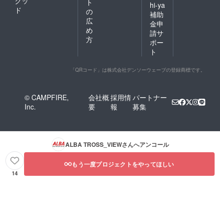
グッ
ト
hi-ya
ド
の
補助
広
金申
め
請サ
方
ポー
ト
「QRコード」は株式会社デンソーウェーブの登録商標です。
© CAMPFIRE,
会社概
採用情
パートナー
Inc.
要
報
募集
ALBA TROSS_VIEW
さんへアンコール
もう一度プロジェクトをやってほしい
14