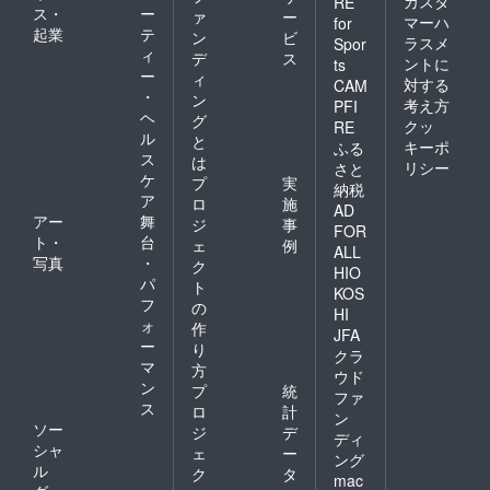
カスタ
RE
ス・
ー
ァ
ー
マーハ
for
起業
テ
ン
ビ
ラスメ
Spor
ィ
デ
ス
ントに
ts
ー
ィ
対する
CAM
・
ン
考え方
PFI
ヘ
グ
クッ
RE
ル
と
キーポ
ふる
ス
は
リシー
さと
ケ
プ
実
納税
ア
ロ
施
AD
アー
舞
ジ
事
FOR
ト・
台
ェ
例
ALL
写真
・
ク
HIO
パ
ト
KOS
フ
の
HI
ォ
作
JFA
ー
り
クラ
マ
方
ウド
ン
プ
統
ファ
ス
ロ
計
ン
ソー
ジ
デ
ディ
シャ
ェ
ー
ング
ル
ク
タ
mac