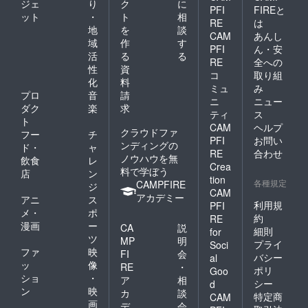
ジェ
り
ク
に
PFI
FIREと
ット
・
ト
相
RE
は
地
を
談
CAM
あんし
域
作
す
PFI
ん・安
活
る
る
RE
全への
性
資
コ
取り組
化
料
ミュ
み
プロ
音
請
ニ
ニュー
ダク
楽
求
ティ
ス
ト
CAM
ヘルプ
クラウドファ
フー
チ
PFI
お問い
ンディングの
ド・
ャ
RE
合わせ
ノウハウを無
飲食
レ
Crea
料で学ぼう
店
ン
tion
各種規定
CAMPFIRE
ジ
CAM
アカデミー
アニ
ス
利用規
PFI
メ・
ポ
約
RE
漫画
ー
CA
説
細則
for
ツ
MP
明
プライ
Soci
ファ
映
FI
会
バシー
al
ッ
像
RE
・
ポリ
Goo
ショ
・
ア
相
シー
d
ン
映
カ
談
特定商
CAM
画
デ
会