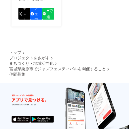
欠です。SNSでシェア
LIN
をして、あなたが応援
ポ
シ
Eで
しているプロジェクト
ス
ェ
送
の良さを知ってもらい
ト
ア
る
ましょう！
トップ
>
プロジェクトをさがす
>
まちづくり・地域活性化
>
宮城県栗原市でジャズフェスティバルを開催すること
>
仲間募集