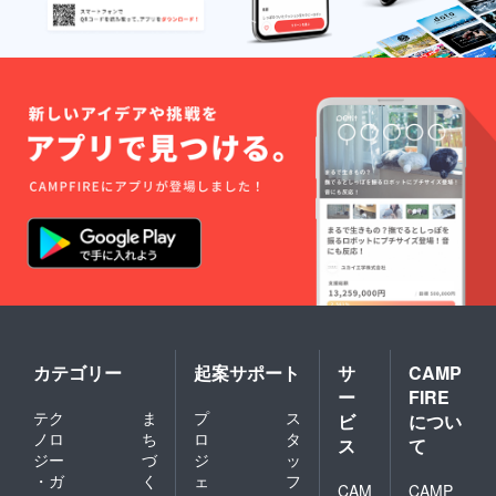
カテゴリー
起案サポート
サ
CAMP
ー
FIRE
テク
ま
プ
ス
ビ
につい
ノロ
ち
ロ
タ
ス
て
ジー
づ
ジ
ッ
・ガ
く
ェ
フ
CAM
CAMP