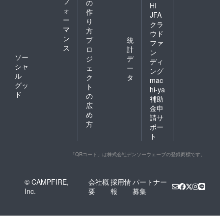
フ
の
HI
ォ
作
JFA
ー
り
クラ
マ
方
ウド
ン
プ
統
ファ
ス
ロ
計
ン
ソー
ジ
デ
ディ
シャ
ェ
ー
ング
ル
ク
タ
mac
グッ
ト
hi-ya
ド
の
補助
広
金申
め
請サ
方
ポー
ト
「QRコード」は株式会社デンソーウェーブの登録商標です。
© CAMPFIRE,
会社概
採用情
パートナー
Inc.
要
報
募集