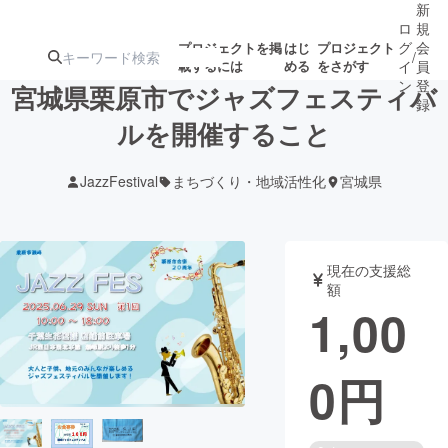
新
ロ
規
グ
会
プロジェクトを掲
はじ
プロジェクト
/
載するには
める
をさがす
イ
員
ン
登
宮城県栗原市でジャズフェスティバ
録
ルを開催すること
人気のプロ
注目のリ
注目の新着プロ
募集終了が近いプ
もうすぐ公開
JazzFestival
まちづくり・地域活性化
宮城県
ジェクト
ターン
ジェクト
ロジェクト
されます
アート・写真
音楽
現在の支援総
額
1,00
テクノロジー・ガジェット
ゲーム・サ
0
円
映像・映画
書籍・雑誌
ビジネス・起業
チャレンジ