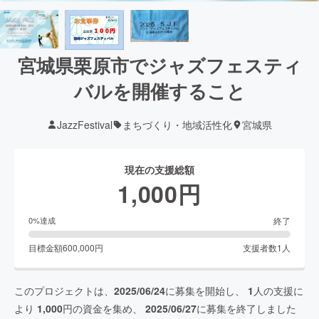
宮城県栗原市でジャズフェスティ
バルを開催すること
JazzFestival
まちづくり・地域活性化
宮城県
現在の支援総額
1,000
円
終了
0
%達成
目標金額
600,000
円
支援者数
1
人
このプロジェクトは、
2025/06/24
に募集を開始し、
1
人の支援に
より
1,000
円の資金を集め、
2025/06/27
に募集を終了しました