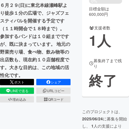
0%
６月２９(日)に東北本線瀬峰駅よ
目標金額は
まちづくり・地域活性化
り徒歩１分の広場で、ジャズフェ
600,000円
スティバルを開催する予定です
支援者数
（１１時開会で１８時まで）。
CAMPFIRE for Social Good
CAMPFIRE Creation
1
人
参加するバンドは１０組までです
CAMPFIREふるさと納税
machi-ya
コミュニティ
が、既に決まっています。 地元の
野菜売り場、食べ物、飲み物等の
出店数も、現在約１０店舗程度で
募集終了まで残
り
す。大きな目的は、この地域の活
終了
性化です。
ポスト
シェア
LINEで送る
URLコピー
埋め込み
QRコード
このプロジェクトは、
2025/06/24
に募集を開始
し、
1
人の支援により