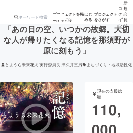
新
ロ
規
グ
会
プロジェクトを掲
はじ
プロジェクト
/
載するには
める
をさがす
イ
員
ン
登
「あの日の空、いつかの故郷。大切
録
な人が帰りたくなる記憶を那須野が
原に刻もう」
人気のプロ
注目のリ
注目の新着プロ
募集終了が近いプ
もうすぐ公開
ジェクト
ターン
ジェクト
ロジェクト
されます
とようら未来花火 実行委員長 津久井三男
まちづくり・地域活性化
アート・写真
音楽
現在の支援総
テクノロジー・ガジェット
ゲーム・サ
額
110,
映像・映画
書籍・雑誌
000
ビジネス・起業
チャレンジ