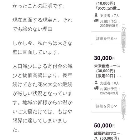
楽しめる、心あ
（10,000円）
リフォーム
デジタルステッ
かったことの証明です。
たたまるデジタ
「ののはの世界
カー5種セット
対応も致し
ル体験パックで
観をもっと楽し
ミニボイスドラ
す。
支援者：7人
ておりま
みたい！」「応
現在直面する現実と、それ
マ「ふるさとの
お届け予定：
援も本気でやり
す。
思い出」（のの
こ
2025年09月
でも諦めない理由
の
たい！」 そんな
はが語る3分音
リ
私はお家の
タ
あなたの想いに
声） あなたのお
ー
ことで困っ
ン
応える、特別コ
詳細を見る
名前入り記念画
を
しかし今、私たちは大きな
選
ンテンツ満載の
像（花火のエン
ている方を
択
す
深いつながり
ドロール風）
る
壁に直面しています。
一人でも救
コースです。 お
「那須野が原の
30,000
返し内容： デジ
いたいとい
円
記憶」デジタル
タル感謝状（お
ポストカード5枚
人口減少による寄付金の減
う想いで仕
未来創造コース
名前入り） テー
花火イメージ画
（30,000円）
事をさせて
マソング（フル
少と物価高騰により、長年
像アルバム 花火
【限定20口】
バージョン） デ
いただいて
の思い出を、未
「ふるさとの記
続けてきた花火大会の継続
ジタルパンフ
支援者：0人
来に残るかたち
憶を、未来へつ
います。
レット デジタル
お届け予定：
でお届けしま
なぎたい」 本プ
が厳しい状況となっていま
まずは、ご
こ
ステッカー5種
2025年09月
す。
の
ロジェクトの理
リ
ミニボイスドラ
相談のご連
タ
念に深く共感い
す。地域の皆様からの温か
ー
マ（3分） あな
ン
ただいた方
詳細を見る
絡お待ち致
を
たのお名前入り
いご支援だけでは、もはや
選
へ、“未来の記憶
択
記念画像 デジタ
しておりま
す
づくり”に特別参
る
ルポストカード5
限界に達してしまいまし
す。
加いただける
枚 花火イメージ
50,000
コースです。 お
円
アルバム ののは
た。
返し内容： デジ
デジタルミニア
故郷絆結びコー
タル感謝状（お
ルバム（3〜4曲
ス（50,000円）