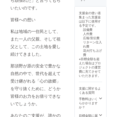
ら頑張れた」と言ってもら
をお届けしま
優はAI音声 or 提
風景」完全版
す。 収録時間：
携声優による録
（mp3＋PDF
いたいのです。
30秒前後 形式：
音です
ブックレット）
支援金の使い道
mp3ファイル 提
「ありがとう動
集まった支援金
供方法：支援時
皆様への想い
画」（お名前読
は以下に使用す
にご入力いただ
み上げ入り） デ
る予定です。
いたメールアド
ジタル思い出
設備費
レスへ、ダウン
私は地域の一住民として、
マップ（ののは
人件費
ロードURLをお
がナレーション
広報/宣伝費
また一人の父親、そして祖
送りします ※ お
で案内する那須
リターン仕入
名前は「ニック
野が原の記憶ツ
父として、この土地を愛し
れ費
ネーム」または
アー） お名前入
花火打ち上げ
「本名」など、
りスペシャルボ
続けてきました。
費
備考欄でご希望
イス 那須野のの
※目標金額を超
いただけます。
はが、あなたの
えた場合はプロ
※ 声優はAI音声
那須野が原の安全で豊かな
お名前を呼びか
ジェクトの運営
or 提携声優によ
けながら感謝の
費に充てさせて
る録音です 那須
自然の中で、世代を超えて
気持ちを伝える
いただきます。
野ののからの
特別な音声メッ
「ありがとう動
受け継がれる「心の故郷」
セージをお届け
画」（お名前読
します。 収録時
を守り抜くために、どうか
み上げ入り） 那
支援に関するよ
間：30秒前後 形
須野ののが、支
くある質問
式：mp3ファイ
皆様のお力をお借りできな
援してくださっ
ル 提供方法：支
手数料はいく
たあなたのお名
いでしょうか。
援時にご入力い
らかかります
前を読み上げて
ただいたメール
か？
感謝を伝える特
アドレスへ、ダ
別な動画メッ
あなたのご支援が、誰かの
ウンロードURL
目標金額に届