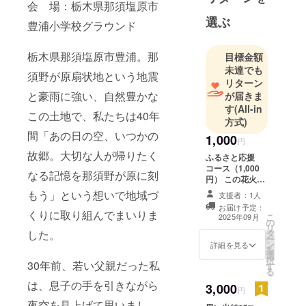
パーマンの
会 場：栃木県那須塩原市
生まれた星
選ぶ
豊浦小学校グラウンド
の名前「ク
リプトン
栃木県那須塩原市豊浦。那
目標金額
星」から命
未達でも
須野が原扇状地という地震
名しまし
リターン
た。
と豪雨に強い、自然豊かな
が届きま
す
(All-in
成長した彼
この土地で、私たちは40年
方式)
は自分の能
間「あの日の空、いつかの
1,000
力を世のた
円
故郷。大切な人が帰りたく
めに役立て
ふるさと応援
コース（1,000
る事を誓い
なる記憶を那須野が原に刻
円） この花火大
活躍しまし
会に「気持ちで
もう」という想いで地域づ
支援者：1人
た。
応援したい！」
お届け予定：
という方にぴっ
くりに取り組んでまいりま
当社もお家
こ
2025年09月
の
たりのコースで
リ
の事で困っ
した。
タ
す。 あなたのご
ー
ていたらい
ン
支援は、次世代
詳細を見る
を
選
に記憶を届け
ち早く駆け
択
30年前、若い父親だった私
す
る“火種”になり
る
つけ必ずあ
ます。 お返し内
は、息子の手を引きながら
3,000
容： お名前入り
なたのお役
円
デジタル感謝状
夜空を見上げて思いまし
に立ちたい