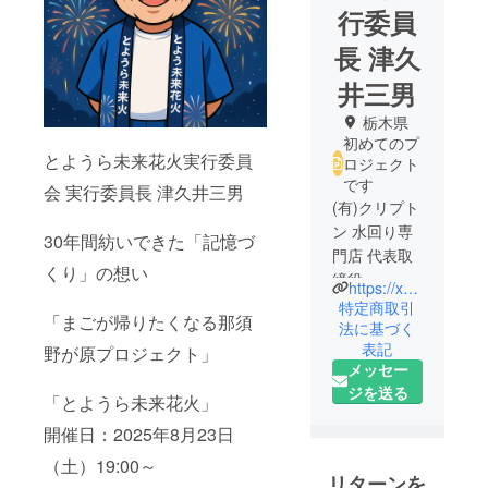
行委員
長 津久
井三男
栃木県
初めてのプ
とようら未来花火実行委員
ロジェクト
です
会 実行委員長 津久井三男
(有)クリプト
ン 水回り専
30年間紡いできた「記憶づ
門店 代表取
くり」の想い
締役
https://xn--bbkyao7065bpyck41as89d.com/about/
当社の社名
特定商取引
「まごが帰りたくなる那須
「クリプト
法に基づく
表記
ン」とはア
野が原プロジェクト」
メッセー
メリカコ
ジを送る
ミック初の
「とようら未来花火」
スーパー
開催日：2025年8月23日
ヒーローで
（土）19:00～
ある、スー
リターンを