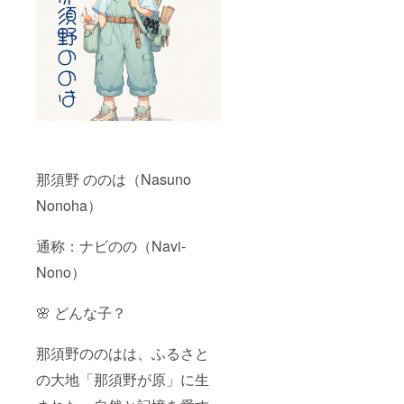
に残す、心から
法：ご支援時に
の“ありがと
入力いただいた
う”をかたちにし
メールアドレス
てお届けしま
宛にダウンロー
す。
ドURLを送信し
ます ナレーショ
ン：那須野のの
は（AI音声 or 声
優収録）による
オリジナルス
トーリー 本気で
ふるさとに向き
那須野 ののは（Nasuno
合ってくださる
方のための、最
Nonoha）
大限の感謝をこ
めたコースです
通称：ナビのの（Navi-
Nono）
🌸 どんな子？
那須野ののはは、ふるさと
の大地「那須野が原」に生