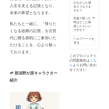
セージです。
をお送りします
かなかった場
「ののはが目を
人生を支える記憶となり、
※ お名前は
合どうなりま
見て“ありがと
「ニックネー
すか？
未来の希望となります。
う”を言ってくれ
ム」または「本
た！」という体
名」など、備考
支援で困った
験を、ぜひご自
欄でご希望いた
時はどこに相
私たちと一緒に、「帰りた
宅で。 仕様詳細
だけます。 ※ 声
談したらいい
収録時間：約
優はAI音声 or 提
ですか？
くなる故郷の記憶」を次世
40〜60秒（目
携声優による録
安） 形式：mp4
代に贈る挑戦にご参加いた
音です 特別ボイ
ヘルプページを
動画ファイル or
スドラマ（あな
見る
YouTube限定公
だけることを、心より願っ
たの名前や想い
開URL 提供方
を織り込んだ
ております。
法：支援時にご
オーダー音声）
登録のメールア
このプロジェクト
支援者様のお名
ドレスにURLを
の問題報告は
こち
前やエピソード
お送りします お
ら
よりお問い合わ
を反映した、世
名前の読み上
界に一つだけの
せください
げ：備考欄でご
🌱 那須野が原キャラクター
「那須野ののは
希望の呼び方
によるオリジナ
（本名・ニック
紹介
ルボイスドラ
ネーム）を指定
マ」をお届けし
可能 キャラク
ます。 内容詳細
ター表現：アニ
収録時間：約2〜
メーション or ス
3分（1,500〜
ライド＋音声の
2,000文字程度）
簡易映像（予
形式：mp3音声
定） 想いを未来
ファイル 提供方