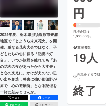
円
まちづくり・地域活性化
CAMPFIRE for Social Good
CAMPFIRE Creation
11%
CAMPFIREふるさと納税
machi-ya
コミュニティ
目標金額は
2025年夏、栃木県那須塩原市豊浦
1,000,000円
地区で「とようら未来花火」を開
催。単なる花火大会ではなく、子
支援者数
19
人
どもたちの心に宿る「記憶の灯
台」。いつか故郷を離れても「あ
の花火の夜があったから大丈夫」
と心の支えに。かけがえのない思
募集終了まで残
り
い出を創造し災害に強い那須野が
終了
原で「心の避難所」となる記憶を
一緒に刻みませんか。
ポスト
シェア
LINEで送る
URLコピー