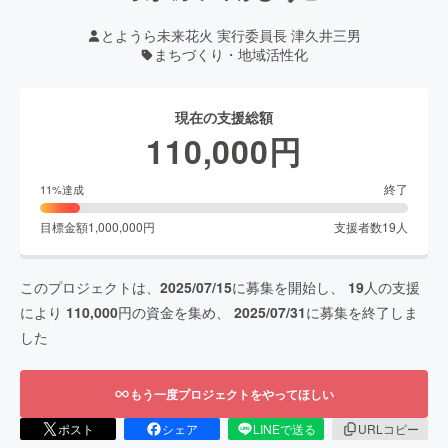
とようら未来花火 実行委員長 津久井三男
まちづくり・地域活性化
現在の支援総額
110,000
円
終了
11
%達成
目標金額
1,000,000
円
支援者数
19
人
このプロジェクトは、
2025/07/15
に募集を開始し、
19
人の支援
により
110,000
円の資金を集め、
2025/07/31
に募集を終了しま
した
もう一度プロジェクトをやってほしい
ポスト
シェア
LINEで送る
URLコピー