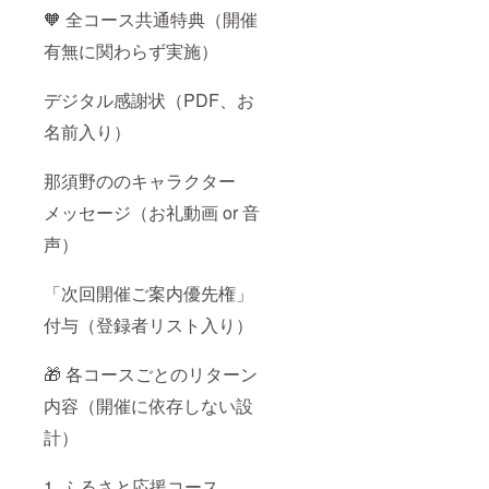
🧡 全コース共通特典（開催
有無に関わらず実施）
デジタル感謝状（PDF、お
名前入り）
那須野ののキャラクター
メッセージ（お礼動画 or 音
声）
「次回開催ご案内優先権」
付与（登録者リスト入り）
🎁 各コースごとのリターン
内容（開催に依存しない設
計）
1. ふるさと応援コース