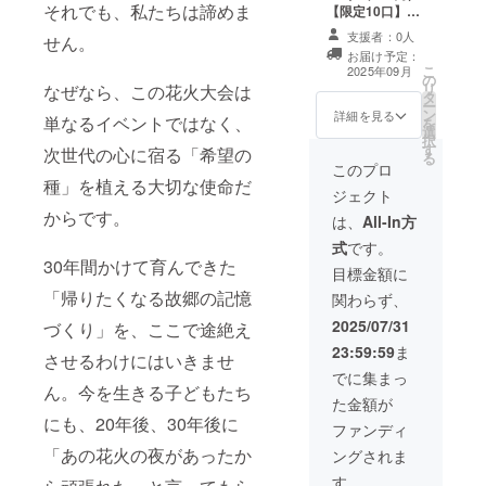
名前入り） テー
それでも、私たちは諦めま
入り） ののは特
【限定10口】
マソング（フ
製メモリーブッ
「このふるさと
ル） デジタルパ
支援者：0人
せん。
ク（電子書籍）
を、誰かの“心の
ンフレット デジ
お届け予定：
お名前入りスペ
避難所”にした
こ
タルステッカー5
2025年09月
の
シャルボイス
い」 そんなあな
リ
なぜなら、この花火大会は
種 ミニボイスド
タ
（録音ファイ
たとともに、那
ー
ラマ お名前入り
ン
ル） 那須野のの
須野が原の“記憶
詳細を見る
単なるイベントではなく、
を
記念画像 デジタ
選
はが、あなたの
の灯台”を未来に
択
ルポストカード5
す
お名前を呼びか
灯す特別なコー
次世代の心に宿る「希望の
る
枚 花火イメージ
けながら感謝の
スです。 お返し
このプロ
アルバム デジタ
種」を植える大切な使命だ
気持ちを伝える
内容： デジタル
ルミニアルバム
ジェクト
特別な音声メッ
感謝状（お名前
（3〜4曲） メモ
からです。
セージをお届け
入り） テーマソ
は、
All-In方
リーブック（電
します。 収録時
ング（フル） デ
子書籍） オリジ
式
です。
間：30秒前後 形
ジタルパンフ
ナルアルバム
30年間かけて育んできた
式：mp3ファイ
レット デジタル
目標金額に
「ふるさとの風
ル 提供方法：支
ステッカー5種
「帰りたくなる故郷の記憶
景」完全版
関わらず、
援時にご入力い
ミニボイスドラ
（mp3＋PDF
ただいたメール
マ お名前入り記
2025/07/31
づくり」を、ここで途絶え
ブックレット）
アドレスへ、ダ
念画像 デジタル
お名前入りスペ
23:59:59
ま
させるわけにはいきませ
ウンロードURL
ポストカード5枚
シャルボイス 那
をお送りします
花火イメージア
でに集まっ
須野ののはが、
ん。今を生きる子どもたち
※ お名前は
ルバム デジタル
あなたのお名前
た金額が
「ニックネー
ミニアルバム
を呼びかけなが
にも、20年後、30年後に
ム」または「本
（3〜4曲） メモ
ファンディ
ら感謝の気持ち
名」など、備考
リーブック（電
「あの花火の夜があったか
を伝える特別な
ングされま
欄でご希望いた
子書籍） アルバ
音声メッセージ
だけます。 ※ 声
ム「ふるさとの
す。