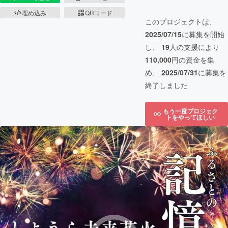
埋め込み
QRコード
このプロジェクトは、
2025/07/15
に募集を開始
し、
19
人の支援により
110,000
円の資金を集
め、
2025/07/31
に募集を
終了しました
もう一度プロジェク
トをやってほしい