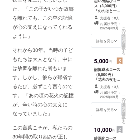
思い出結びコー
（PDF） 那須野
ス（3,000円）
と思ってお
ののはが歌う
た。 「この子がいつか故郷
「ののはと一緒
「テーマソン
ります。
に、ふるさとの
を離れても、この空の記憶
グ」音源
支援者：8人
時間外や休
記憶を旅した
（mp3） 季節ご
お届け予定：
い！」そんなあ
が心の支えになってくれる
日は担当に
とのスマホ＆PC
こ
2025年09月
の
なたへ。 那須野
壁紙4枚セット
リ
電話を転送
ように」
タ
ののはがナビ
（春夏秋冬） す
ー
して、トイ
ン
ゲートするデジ
詳細を見る
べてデジタルで
を
選
タルコンテンツ
お届けしますの
レが詰まっ
択
それから30年。当時の子ど
す
で、花火大会の
で、全国どこか
る
た、ボイ
世界をまるごと
らでもご参加い
もたちは大人となり、中に
5,000
体験できます。
ラーが動か
円
ただけます。
お返し内容： デ
は故郷を離れた者もいま
ないなどの
記憶継承コース
ジタル感謝状
（5,000円）
急ぎの対処
（お名前入り）
す。しかし、彼らが帰省す
「花火の夜を、
テーマソング
は第一に行
ずっと記憶に残
るたび、必ずこう言うので
（フルバージョ
支援者：3人
います。
したい」 そんな
ン／mp3） デジ
お届け予定：
す。 「あの頃の花火の記憶
あなたへ贈る、
また、水ま
タルパンフレッ
こ
2025年09月
の
那須野ののはと
ト（ののはが紹
リ
わりのキッ
が、辛い時の心の支えに
タ
歩む“ふるさとの
介する電子花火
ー
チン、お風
ン
物語”。 お返し
詳細を見る
ガイドブック）
を
なっていました」
選
内容： デジタル
デジタルステッ
呂、トイレ
択
す
感謝状（お名前
カー5種セット
る
などの不具
入り） テーマソ
（LINE風／のの
この言葉こそが、私たちの
10,000
ング（フルバー
合や狭い、
円
はの表情パター
ジョン） デジタ
30年間の取り組みが正し
ン） スマホでも
寒いなどの
絆深化コース
ルパンフレット