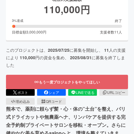
110,000
円
終了
3
%達成
目標金額
3,000,000
円
支援者数
11
人
このプロジェクトは、
2025/07/25
に募集を開始し、
11
人の支援
により
110,000
円の資金を集め、
2025/08/31
に募集を終了しま
した
もう一度プロジェクトをやってほしい
ポスト
シェア
LINEで送る
URLコピー
埋め込み
QRコード
熊本で、薬剤に頼らず髪・心・体の”土台”を整え、パリ
式ドライカットや無農薬ヘナ、リンパケアを提供する完
全予約制プライベートサロンを移転・オープン。さらに
健やかな美を育めるsalonへと、環境を整えていきま