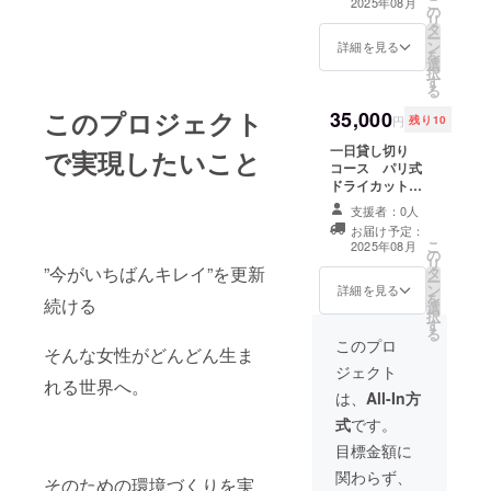
こ
2025年08月
の
３,０００円） パ
り、脚から足の
ます。 ※パッチ
リ
タ
リ式ドライカッ
範囲） ※髪の状
テストキットの
ー
ン
ト、無農薬ヘナ
詳細を見る
態、希望のスタ
送料は自己負担
を
選
の二度染めの内
イルにより終わ
となっておりま
択
す
容になっており
らない場合があ
す。 ※有効期限
る
ます。 ・ヘナ染
ります。 ※全身
２０２５年８月
このプロジェクト
35,000
めでもしっかり
リンパケアは寝
１～２０２６年
円
残り10
染めたい方、赤
た状態で施術し
１月３１日
一日貸し切り
みを抑えた自然
で実現したいこと
ますので、動き
コース パリ式
なブラウン系に
やすい服装ご来
ドライカット＆
したい方 ・白髪
店ください。 ※
無農薬ヘナ＆全
の多い方 に、お
完全予約制の
支援者：0人
身リンパケア
すすめの内容に
salonのため、連
お届け予定：
（一度染め） 約
なっておりま
絡の取れる連絡
こ
2025年08月
の
６時間～ （通
す。 ※初めての
先、氏名が必要
リ
”今がいちばんキレイ”を更新
タ
常４４,０００
方はパッチテス
となります。
ー
ン
円、再来３８,５
詳細を見る
トが必要です。
【有効期限】２
を
続ける
選
００円） 髪・頭
hana-henaの
０２５年８月１
択
す
皮・身体。 それ
パッチテスト
日～２０２６年
る
ぞれを丁寧に整
このプロ
キットを購入後
１月３１日
そんな女性がどんどん生ま
える施術
反応がなければ
ジェクト
を”salonを貸し
施術可能となり
れる世界へ。
切って”受けられ
は、
All-In方
ます。 ※パッチ
る特別なコース
テストキットの
式
です。
です。 ●パリ式
送料は自己負担
ドライカット ●
目標金額に
となっておりま
無農薬ヘナ ●全
す。 ※アレル
関わらず、
そのための環境づくりを実
身リンパケア こ
ギー反応が出た