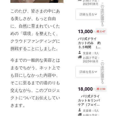
クスカードをお
こ
2025年08月
の
届けします。 ※
リ
タ
サロンに来られ
このたび、皆さまの中にあ
ー
ン
ない方でも応援
詳細を見る
を
る美しさが、もっと自由
選
いただけるお気
択
す
持ちに感謝を込
る
に、自然に育まれていくた
めて。 ※リター
13,000
ンのにお返しを
円
残り47
めの「環境」を整えたく、
するためお名前
パリ式ドライ
と、メールアド
クラウドファンディングに
カットのみ 約
レスが必要で
３.５時間 （通
す。 ※有効期限
挑戦することにしました。
常２２,０００
２０２５年８月
支援者：3人
円、再来１６,５
１日～２０２６
お届け予定：
００円） ※仕上
今までの一般的な美容とは
年１月３１日ま
こ
2025年08月
の
がり時間は目安
で
リ
まるでちがう、ネット上で
タ
となっておりま
ー
ン
す。髪の状態、
詳細を見る
を
も目にしなかった内容や、
選
希望のスタイル
択
す
によりもっとか
る
そこに至るまでの道のりも
かる場合もござ
18,000
います。 ※ご支
円
残り30
交えながら、このプロジェ
援後に個別にス
パリ式ドライ
ケジュールの連
クトについてお伝えしてい
カット＆リンパ
絡を取らせてい
ケア（フェイ
きます。
ただきますの
シャル） 約４.５
で、連絡の取れ
支援者：0人
時間 （通常新
る連絡先、氏名
お届け予定：