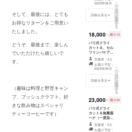
規２７,５００
が必要となって
こ
2025年08月
の
円、再来２２,０
おります。完全
リ
タ
００円） ※仕上
予約制のsalonた
ー
そして、最後には、とても
ン
がり時間は髪の
詳細を見る
め ※有効期限２
を
選
状態、希望のス
０２５年８月１
択
お得なリターンをご用意い
す
タイルにより終
日～２０２６年
る
わらない場合が
１月３１日
たしました。
18,000
あります。 ※完
円
残り13
全予約制salonの
パリ式ドライ
ため、予約を取
どうぞ、最後まで、楽しん
カット＆、セル
るための連絡の
フリンパケアレ
でいただけたら嬉しいで
つく連絡先、氏
クチャー 約４.
名が必要になり
支援者：2人
す。
５時間 （通常
ます。 ※有効期
お届け予定：
新規２７,５００
限２０２５年８
こ
2025年08月
の
円、再来２２,０
月１日～２０２
リ
タ
００円） ※髪の
６年１月３１日
ー
ン
状態や、希望の
詳細を見る
を
選
状態により予定
択
（趣味は料理と野営キャン
す
通りに終わらな
る
い場合がありま
プ、ブッシュクラフト。好
23,000
す。 ※完全予約
円
残り20
制のsalonのた
きな飲み物はスペシャリ
パリ式ドライ
め、予約を取る
カット＆無農薬
ティーコーヒーです）
ための連絡の取
ヘナ（一度染
れる連絡先、氏
め） 約５.５時間
名が必要となっ
支援者：0人
～ （通常新規
ております。 ※
お届け予定：
３３,０００円、