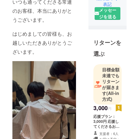
いつも通ってくださる常連
表記
メッセー
のお客様、本当にありがと
ジを送る
うございます。
はじめましての皆様も、お
リターンを
越しいただきありがとうご
ざいます。
選ぶ
目標金額
未達でも
リターン
が届きま
す
(All-in
方式)
3,000
円
応援プラン：
3,000円 応援し
てくださるお気
持ちを形に。
支援者：6人
メールにてサン
お届け予定：