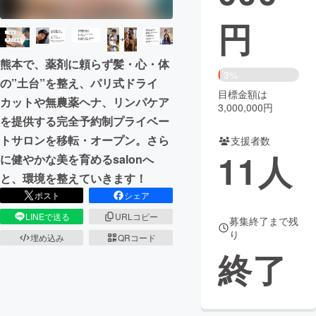
円
まちづくり・地域活性化
熊本で、薬剤に頼らず髪・心・体
CAMPFIRE for Social Good
CAMPFIRE Creation
3%
の”土台”を整え、パリ式ドライ
CAMPFIREふるさと納税
machi-ya
コミュニティ
目標金額は
カットや無農薬ヘナ、リンパケア
3,000,000円
を提供する完全予約制プライベー
トサロンを移転・オープン。さら
支援者数
11
人
に健やかな美を育めるsalonへ
と、環境を整えていきます！
ポスト
シェア
LINEで送る
URLコピー
募集終了まで残
り
埋め込み
QRコード
終了