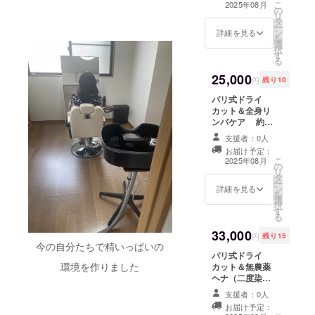
有効期限２０２
こ
2025年08月
の
再来２７,５００
５年８月１日～
リ
タ
円） ※初めてヘ
２０２６年１月
ー
ン
ナをされる方は
詳細を見る
３１日
を
選
一度パッチテス
択
す
トが必要になり
る
ます。 hana-
25,000
henaサイトにて
円
残り10
パッチテスト
パリ式ドライ
キットを購入
カット＆全身リ
後、ご自分でテ
ンパケア 約５.
ストしてもら
５時間～ （通
い、 反応がなけ
支援者：0人
常新規３３,００
ればヘナの施術
お届け予定：
０円、再来２６,
が可能です。 ※
こ
2025年08月
の
５００円） パリ
時間は目安とな
リ
タ
式ドライカッ
り、髪の状態、
ー
ン
ト、全身リンパ
詳細を見る
スタイルにより
を
選
ケアのヘアスタ
それ以上かかる
択
す
イル、全身を整
場合もありま
る
える内容になっ
す。 ※完全予約
33,000
ております。 髪
制のsalonのた
円
残り15
だけではなく、
今の自分たちで精いっぱいの
め、ヘナのパッ
パリ式ドライ
全身キレイに整
チテストのご案
環境を作りました
カット＆無農薬
えたい。ゆっく
内するため、予
ヘナ（二度染
り自分だけの時
約を取るための
め） 約６.５時間
間を過ごしたい
連絡の取れる連
支援者：0人
～（新規３８,５
おすすめです。
絡先、氏名が必
お届け予定：
００円、再来３
（顔～肩、腰回
要となっており