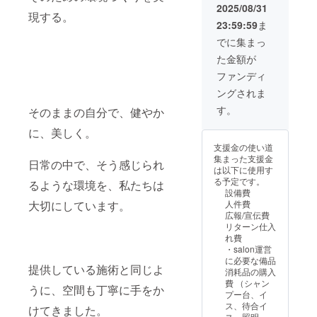
んな方へおすす
2025/08/31
場合にはホーム
現する。
め ★結婚式や記
ケア用にのキア
23:59:59
ま
念撮影の前日 ★
ラーレ商品に切
久しぶりに会う
でに集まっ
り替えさせてい
人との大切な一
ただきます。 ※
た金額が
日 ★自分を整え
髪の状態、希望
て迎えたい、特
ファンディ
の状態により終
別なタイミング
わらない場合が
ングされま
に たっぷり整え
あります。 ※完
て、ぐっすり
す。
全予約制のsalon
そのままの自分で、健やか
眠って、やわら
のため、連絡の
かく、美しく
に、美しく。
取れる連絡先、
整ったあなたで
氏名が必要と
支援金の使い道
朝をお迎えくだ
なっておりま
集まった支援金
日常の中で、そう感じられ
さい ※ヘナが初
す。 ※有効期限
は以下に使用す
めての方はパッ
２０２５年８月
る予定です。
るような環境を、私たちは
チテストキット
～２０２６年１
設備費
をhana-henaか
月３１日
人件費
大切にしています。
ら購入後、反応
広報/宣伝費
がなければ施術
リターン仕入
可能となってお
れ費
ります。 ※アレ
・salon運営
ルギー反応が出
に必要な備品
た場合には自宅
提供している施術と同じよ
消耗品の購入
でのホームケア
費 （シャン
うに、空間も丁寧に手をか
のためのキア
プー台、イ
ラーレ商品と
ス、待合イ
けてきました。
シャンプー指導
ス、照明、