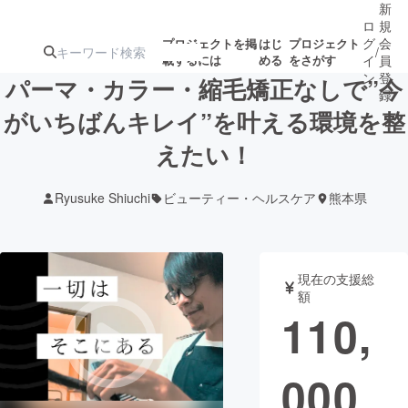
新
ロ
規
グ
会
プロジェクトを掲
はじ
プロジェクト
/
載するには
める
をさがす
イ
員
ン
登
パーマ・カラー・縮毛矯正なしで”今
録
がいちばんキレイ”を叶える環境を整
えたい！
人気のプロ
注目のリ
注目の新着プロ
募集終了が近いプ
もうすぐ公開
ジェクト
ターン
ジェクト
ロジェクト
されます
Ryusuke Shiuchi
ビューティー・ヘルスケア
熊本県
アート・写真
音楽
現在の支援総
テクノロジー・ガジェット
ゲーム・サ
額
110,
映像・映画
書籍・雑誌
000
ビジネス・起業
チャレンジ