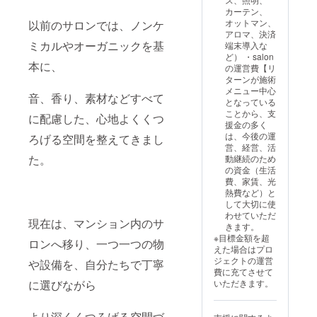
に切り替えさせ
カーテン、
ていただきま
オットマン、
以前のサロンでは、ノンケ
す。 ※髪の状
アロマ、決済
態、希望の状態
ミカルやオーガニックを基
端末導入な
により終わらな
ど） ・salon
い場合がありま
本に、
の運営費【リ
す。 ※完全予約
ターンが施術
制のsalonのた
メニュー中心
音、香り、素材などすべて
め、予約とヘナ
となっている
の購入先のため
ことから、支
に配慮した、心地よくくつ
連絡の取れる連
援金の多く
絡先、氏名が必
は、今後の運
ろげる空間を整えてきまし
要となっており
営、経営、活
ます。 ※パッチ
た。
動継続のため
テストキットの
の資金（生活
送料は自己負担
費、家賃、光
となっておりま
熱費など）と
す。 ※有効期限
して大切に使
２０２５年８月
わせていただ
１日～２０２６
現在は、マンション内のサ
きます。
年１月３１日
※目標金額を超
ロンへ移り、一つ一つの物
えた場合はプロ
ジェクトの運営
や設備を、自分たちで丁寧
費に充てさせて
いただきます。
に選びながら
より深くくつろげる空間づ