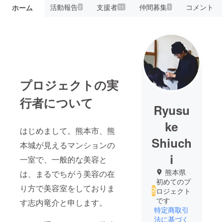
活動報告
支援者
仲間募集
コメント
ホーム
2
11
1
プロジェクトの実
行者について
Ryusu
ke
はじめまして。熊本市、熊
Shiuch
本城が見えるマンションの
i
一室で、一般的な美容と
熊本県
は、まるでちがう美容の在
初めてのプ
り方で美容室をしておりま
ロジェクト
です
す志内竜介と申します。
特定商取引
法に基づく