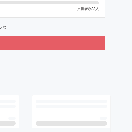
支援者数
23
人
した