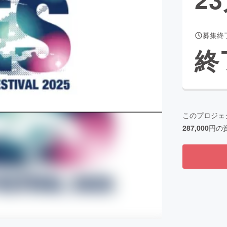
募集終
CAMPFIRE for Social Good
CAMPFIRE Creation
終
CAMPFIREふるさと納税
machi-ya
コミュニティ
このプロジェ
287,000
円の