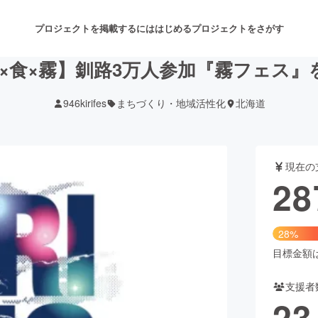
プロジェクトを掲載するには
はじめる
プロジェクトをさがす
楽×食×霧】釧路3万人参加『霧フェス』
946kirifes
まちづくり・地域活性化
北海道
注目のリターン
注目の新着プロジェクト
募集終了が近いプロジェクト
も
現在の
音楽
舞台・パフォーマンス
28
ゲーム・サービス開発
フード・飲食店
28%
書籍・雑誌出版
アニメ・漫画
目標金額は1
支援者
チャレンジ
ビューティー・ヘルスケ
23