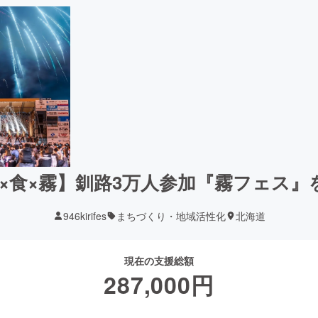
楽×食×霧】釧路3万人参加『霧フェス』
946kirifes
まちづくり・地域活性化
北海道
現在の支援総額
287,000
円