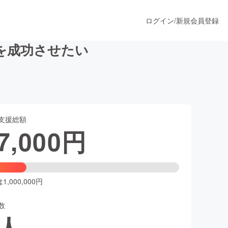
ログイン
/
新規会員登録
を成功させたい
うすぐ公開されます
支援総額
プロダクト
7,000
円
ファッション
スポーツ
,000,000円
数
ア
ソーシャルグッド
人