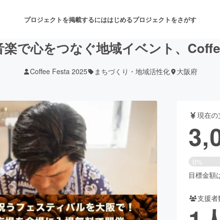
プロジェクトを掲載するには
はじめる
プロジェクトをさがす
で心をつなぐ地域イベント、Coffee Fe
Coffee Festa 2025
まちづくり・地域活性化
大阪府
注目のリターン
注目の新着プロジェクト
募集終了が近いプロジェクト
も
現在の
音楽
舞台・パフォーマンス
3,
ゲーム・サービス開発
フード・飲食店
0%
書籍・雑誌出版
アニメ・漫画
目標金額は3
支援者
チャレンジ
ビューティー・ヘルスケ
1