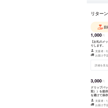
リターン
目
1,000
円
【お礼のメッ
りします。
支援者：0
お届け予定
詳細を見
3,000
円
ドリップパッ
煎））を提供
を避けて保存
料、主原料の
支援者：1
ル ・使用上
お届け予定