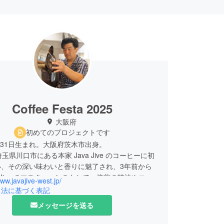
Coffee Festa 2025
大阪府
初めてのプロジェクトです
1月31日生まれ。大阪府茨木市出身。
玉県川口市にある本家 Java Jive のコーヒーに初
い、その深い味わいと香りに魅了され、3年前から
a Jive のマスターcatzのもとで、焙煎の技法やコー
www.javajive-west.jp/
を学び、その結果、今回、Java Jive の名前を継
引法に基づく表記
 Jive Westを開店。
メッセージを送る