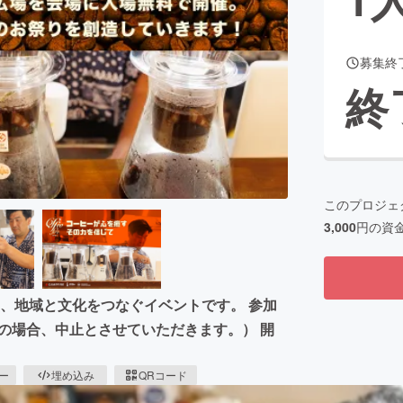
募集終
CAMPFIRE for Social Good
CAMPFIRE Creation
終
CAMPFIREふるさと納税
machi-ya
コミュニティ
このプロジェ
3,000
円の資
心を癒し、地域と文化をつなぐイベントです。 参加
（雨天の場合、中止とさせていただきます。） 開
ピー
埋め込み
QRコード