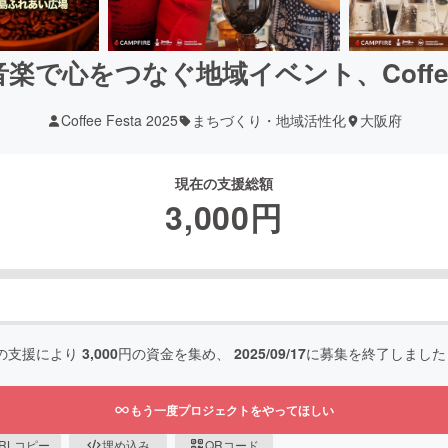
で心をつなぐ地域イベント、Coffee Fe
Coffee Festa 2025
まちづくり・地域活性化
大阪府
現在の支援総額
3,000
円
の支援により
3,000
円の資金を集め、
2025/09/17
に募集を終了しました
もう一度プロジェクトをやってほしい
RLコピー
埋め込み
QRコード