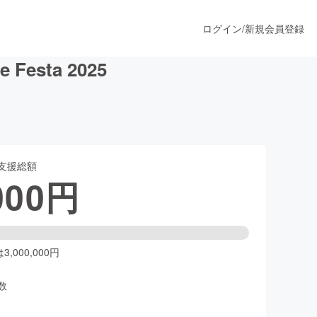
ログイン
/
新規会員登録
sta 2025
うすぐ公開されます
支援総額
プロダクト
000
円
ファッション
スポーツ
,000,000円
数
ア
ソーシャルグッド
人