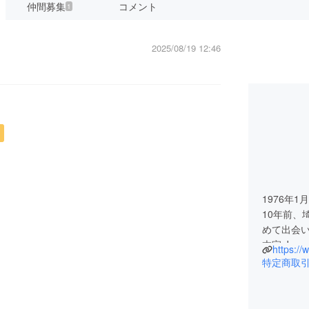
仲間募集
コメント
1
2025/08/19 12:46
1976年
10年前、埼
めて出会
本家 Jav
https://
ヒーの知識
特定商取
いで、Java