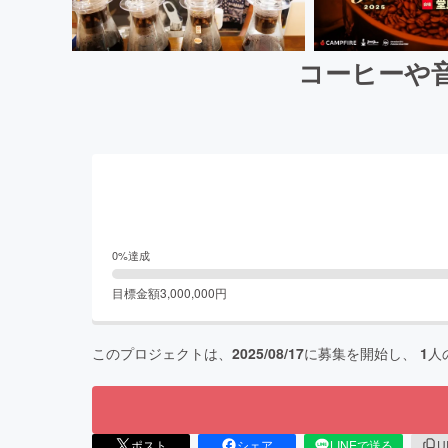
コーヒーや音楽
0
%達成
目標金額
3,000,000
円
このプロジェクトは、
2025/08/17
に募集を開始し、
1
人
ポスト
シェア
LINEで送る
U