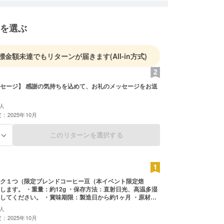
を選ぶ
標金額未達でもリターンが届きます
(All-in方式)
セージ】 感謝の気持ちを込めて、お礼のメッセージをお送
人
：2025年10月
このリターンを選択する
る
ク１つ（限定ブレンドコーヒー豆（本イベント限定焙
します。 ・重量：約12g ・保存方法：直射日光、高温多湿
してください。 ・賞味期限：製造日から約1ヶ月 ・原材
原産地：コーヒー豆、インドネシア・タンザニア・ブラジ
人
の注意：開封後はなるべく早くお召し上がりください。
：2025年10月