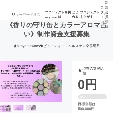
新
ロ
規
グ
会
プロジェクトを掲
はじ
プロジェクト
/
載するには
める
をさがす
イ
員
ン
登
《香りの守り缶とカラーアロマ占
録
い》制作資金支援募集
人気のプロ
注目のリ
注目の新着プロ
募集終了が近いプ
もうすぐ公開
siroyamawaco
ビューティー・ヘルスケア
群馬県
ジェクト
ターン
ジェクト
ロジェクト
されます
アート・写真
音楽
現在の支援総
額
0
円
テクノロジー・ガジェット
ゲーム・サ
映像・映画
書籍・雑誌
0%
目標金額は
500,000円
ビジネス・起業
チャレンジ