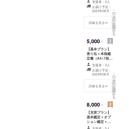
支援者：0人
ラー×運気をもと
お届け予定：
にした、 “あな
こ
2025年08月
の
ただけ”の香り缶
リ
タ
と簡易鑑定書の
ー
ン
セットです。 占
詳細を見る
を
選
い結果に基づい
択
す
て、今のあなた
る
に必要な香りと
5,000
色を選び、 香り
円
缶としてお守り
【基本プラン】
のようにお届け
香り缶＋本格鑑
します。 鑑定書
定書（A4×7枚）
はA4用紙2枚に
占い結果を丁寧
読みやすくまと
支援者：0人
にまとめた本格
め、 運気やテー
お届け予定：
鑑定書と、 あな
マをやさしく解
こ
2025年08月
の
た専用に調合さ
説しています。
リ
タ
れた香り缶の
※支援の際、備考
ー
ン
セットです。 鑑
詳細を見る
欄にご希望内容
を
選
定書はA4×7枚構
の記入をお願い
択
す
成で、星と数字
いたします。
る
から見るあなた
（生年月日）
8,000
の個性や運気の
円
セット内容 ・香
流れ、 今後の過
り缶（オーダー
【充実プラン】
ごし方のヒント
メイド）1個 ・
基本鑑定＋オプ
などをしっかり
簡易鑑定書
ション鑑定＋香
読み解きます。
（A4×2枚） こ
り缶2個 本格鑑
香り缶は鑑定結
んな方におすす
支援者：0人