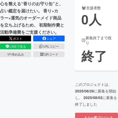
心を整える“香りのお守り缶”と、
支援者数
まちづくり・地域活性化
占い鑑定を届けたい。 香り×カ
0
人
ラー×運気のオーダーメイド商品
を立ち上げるため、 初期制作費と
CAMPFIRE for Social Good
CAMPFIRE Creation
活動準備費をご支援ください。
CAMPFIREふるさと納税
machi-ya
コミュニティ
募集終了まで残
ポスト
シェア
り
LINEで送る
URLコピー
終了
埋め込み
QRコード
このプロジェクトは、
2025/06/26
に募集を開始
し、
2025/08/02
に募集を
終了しました
もう一度プロジェク