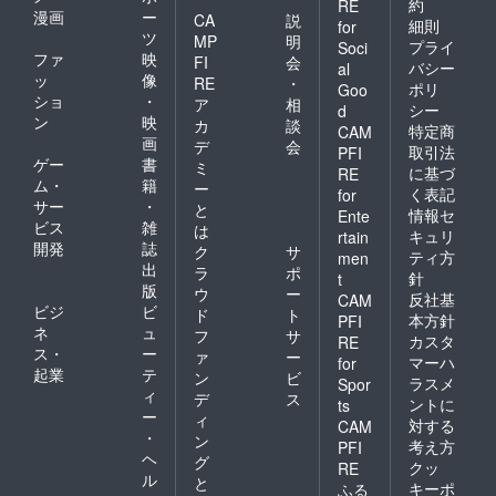
約
RE
漫画
ー
CA
説
細則
for
ツ
MP
明
プライ
Soci
ファ
映
FI
会
バシー
al
ッ
像
RE
・
ポリ
Goo
ショ
・
ア
相
シー
d
ン
映
カ
談
特定商
CAM
画
デ
会
取引法
PFI
ゲー
書
ミ
に基づ
RE
ム・
籍
ー
く表記
for
サー
・
と
情報セ
Ente
ビス
雑
は
キュリ
rtain
開発
誌
ク
サ
ティ方
men
出
ラ
ポ
針
t
版
ウ
ー
反社基
CAM
ビジ
ビ
ド
ト
本方針
PFI
ネ
ュ
フ
サ
カスタ
RE
ス・
ー
ァ
ー
マーハ
for
起業
テ
ン
ビ
ラスメ
Spor
ィ
デ
ス
ントに
ts
ー
ィ
対する
CAM
・
ン
考え方
PFI
ヘ
グ
クッ
RE
ル
と
キーポ
ふる