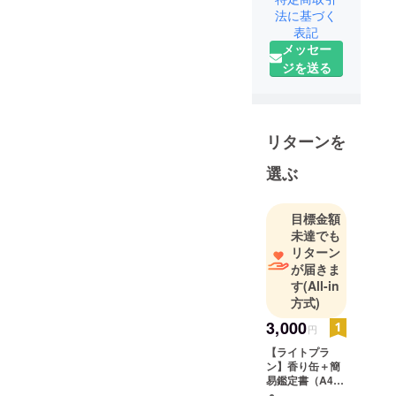
法に基づく
表記
メッセー
ジを送る
リターンを
選ぶ
目標金額
未達でも
リターン
が届きま
す
(All-in
方式)
3,000
円
【ライトプラ
ン】香り缶＋簡
易鑑定書（A4×2
枚） 香り×カ