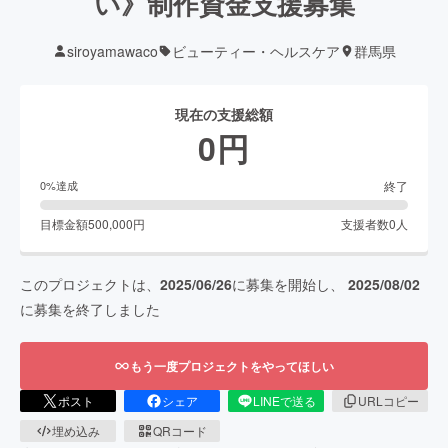
い》制作資金支援募集
siroyamawaco
ビューティー・ヘルスケア
群馬県
現在の支援総額
0
円
終了
0
%達成
目標金額
500,000
円
支援者数
0
人
このプロジェクトは、
2025/06/26
に募集を開始し、
2025/08/02
に募集を終了しました
もう一度プロジェクトをやってほしい
ポスト
シェア
LINEで送る
URLコピー
埋め込み
QRコード