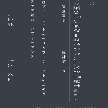
ス
は
リシー
さと
ケ
プ
実
納税
ア
ロ
施
AD
アー
舞
ジ
事
FOR
ト・
台
ェ
例
ALL
写真
・
ク
HIO
パ
ト
KOS
フ
の
HI
ォ
作
JFA
ー
り
クラ
マ
方
ウド
ン
プ
統
ファ
ス
ロ
計
ン
ソー
ジ
デ
ディ
シャ
ェ
ー
ング
ル
ク
タ
mac
グッ
ト
hi-ya
ド
の
補助
広
金申
め
請サ
方
ポー
ト