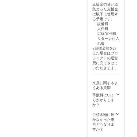
枚）＋追加鑑定
支援金の使い道
（A4×1～2枚）
集まった支援金
こんな方におす
は以下に使用す
すめ ・恋愛運や
る予定です。
金運など、特定
設備費
の悩みがある ・
人件費
深く整えたい
広報/宣伝費
テーマがある ・
リターン仕入
香りをテーマ別
れ費
に楽しみたい な
※目標金額を超
お、運勢/効能は
えた場合はプロ
確約するもので
ジェクトの運営
はありません。
費に充てさせて
いただきます。
支援に関するよ
くある質問
手数料はいく
らかかります
か？
目標金額に届
かなかった場
合どうなりま
すか？