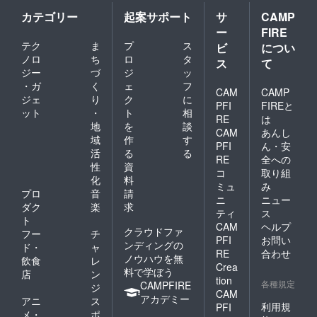
カテゴリー
起案サポート
サ
CAMP
ー
FIRE
テク
ま
プ
ス
ビ
につい
ノロ
ち
ロ
タ
ス
て
ジー
づ
ジ
ッ
・ガ
く
ェ
フ
CAM
CAMP
ジェ
り
ク
に
PFI
FIREと
ット
・
ト
相
RE
は
地
を
談
CAM
あんし
域
作
す
PFI
ん・安
活
る
る
RE
全への
性
資
コ
取り組
化
料
ミュ
み
プロ
音
請
ニ
ニュー
ダク
楽
求
ティ
ス
ト
CAM
ヘルプ
クラウドファ
フー
チ
PFI
お問い
ンディングの
ド・
ャ
RE
合わせ
ノウハウを無
飲食
レ
Crea
料で学ぼう
店
ン
tion
各種規定
CAMPFIRE
ジ
CAM
アカデミー
アニ
ス
利用規
PFI
メ・
ポ