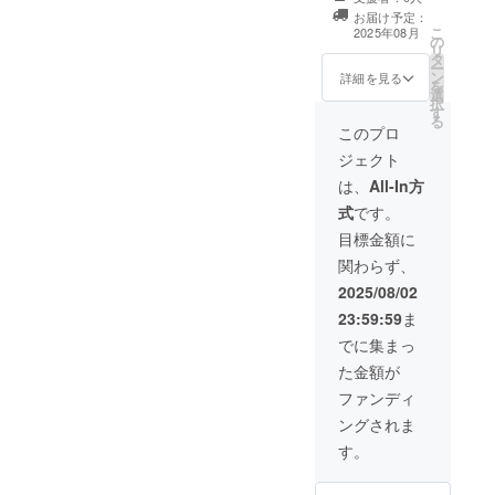
定書（A4×7枚）
果に基づき、香
め ・まずは気軽
お届け予定：
に加え、恋愛・
り・色を完全
こ
に試してみたい
2025年08月
の
金運・健康など
オーダーメイド
リ
・香りのお守り
タ
から お好きな
で制作します。
ー
が欲しい ・占い
ン
テーマ1つを追加
詳細を見る
※支援の際、備考
を
初心者さんや贈
選
鑑定。 それぞれ
欄にご希望内容
択
り物にも◎ な
す
のテーマに沿っ
の記入をお願い
る
お、運勢/効能は
た香り缶を2種類
このプロ
いたします。
確約するもので
お作りしてお届
（生年月日）
はありません。
ジェクト
けします。 鑑定
セット内容 ・香
内容も香りもす
は、
All-In方
り缶（オーダー
べてカスタマイ
メイド）1個 ・
式
です。
ズ。 「今の自
本格鑑定書
分」と「気にな
目標金額に
（A4×7枚） こ
るテーマ」の両
んな方におすす
関わらず、
方を深く整え
め ・じっくり自
る、特別なプラ
2025/08/02
分と向き合いた
ンです。 ※支援
い ・人生の方向
23:59:59
ま
の際、備考欄に
性を整えたい ・
ご希望内容の記
でに集まっ
贈り物や節目の
入をお願いいた
ギフトにも◎ な
た金額が
します。（生年
お、運勢/効能は
月日、鑑定テー
ファンディ
確約するもので
マ） セット内容
はありません。
ングされま
・香り缶（基本
用＋オプション
す。
用）計2個 ・本
格鑑定書（A4×7