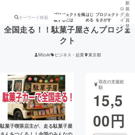
新
ロ
規
グ
会
プロジェクトを掲
はじ
プロジェクト
/
載するには
める
をさがす
イ
員
ン
登
全国走る！！駄菓子屋さんプロジェ
録
クト
人気のプロ
注目のリ
注目の新着プロ
募集終了が近いプ
もうすぐ公開
Mizuki
ビジネス・起業
東京都
ジェクト
ターン
ジェクト
ロジェクト
されます
アート・写真
音楽
現在の支援総
額
15,5
テクノロジー・ガジェット
ゲーム・サ
00
円
映像・映画
書籍・雑誌
駄菓子喫茶店主が、走る駄菓子屋
ビジネス・起業
チャレンジ
さんをつくる！！全国のみんなの