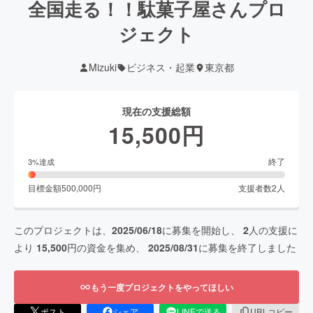
全国走る！！駄菓子屋さんプロ
ジェクト
Mizuki
ビジネス・起業
東京都
現在の支援総額
15,500
円
終了
3
%達成
目標金額
500,000
円
支援者数
2
人
このプロジェクトは、
2025/06/18
に募集を開始し、
2
人の支援に
より
15,500
円の資金を集め、
2025/08/31
に募集を終了しました
もう一度プロジェクトをやってほしい
ポスト
シェア
LINEで送る
URLコピー