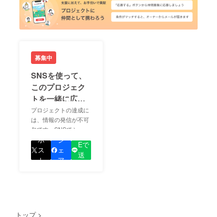
募集中
SNSを使って、
このプロジェク
トを一緒に広め
ましょう！
プロジェクトの達成に
は、情報の発信が不可
欠です。SNSでシェア
LIN
をして、あなたが応援
ポ
シ
Eで
しているプロジェクト
ス
ェ
送
の良さを知ってもらい
ト
ア
る
ましょう！
トップ
>