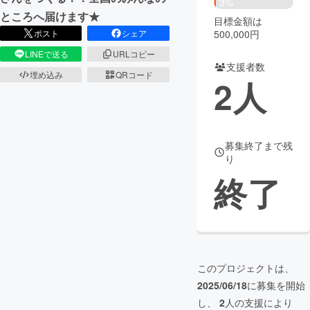
3%
ところへ届けます★
目標金額は
まちづくり・地域活性化
500,000円
ポスト
シェア
LINEで送る
URLコピー
支援者数
CAMPFIRE for Social Good
CAMPFIRE Creation
埋め込み
QRコード
2
人
CAMPFIREふるさと納税
machi-ya
コミュニティ
募集終了まで残
り
終了
このプロジェクトは、
2025/06/18
に募集を開始
し、
2
人の支援により