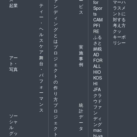
ァ
ー
マーハ
for
起業
テ
ン
ビ
ラスメ
Spor
ィ
デ
ス
ントに
ts
ー
ィ
対する
CAM
・
ン
考え方
PFI
ヘ
グ
クッ
RE
ル
と
キーポ
ふる
ス
は
リシー
さと
ケ
プ
実
納税
ア
ロ
施
AD
アー
舞
ジ
事
FOR
ト・
台
ェ
例
ALL
写真
・
ク
HIO
パ
ト
KOS
フ
の
HI
ォ
作
JFA
ー
り
クラ
マ
方
ウド
ン
プ
統
ファ
ス
ロ
計
ン
ソー
ジ
デ
ディ
シャ
ェ
ー
ング
ル
ク
タ
mac
グッ
ト
hi-ya