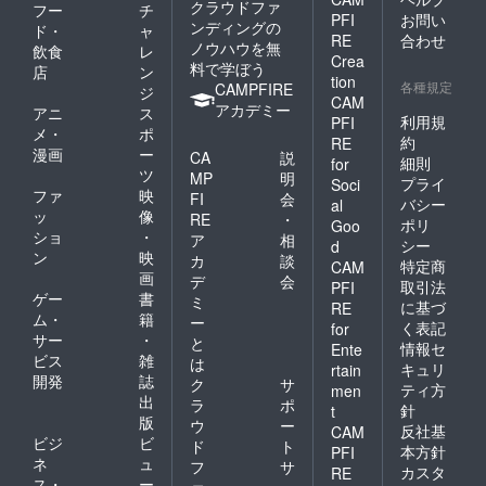
クラウドファ
フー
チ
PFI
お問い
ンディングの
ド・
ャ
RE
合わせ
ノウハウを無
飲食
レ
Crea
料で学ぼう
店
ン
tion
各種規定
CAMPFIRE
ジ
CAM
アカデミー
アニ
ス
利用規
PFI
メ・
ポ
約
RE
漫画
ー
CA
説
細則
for
ツ
MP
明
プライ
Soci
ファ
映
FI
会
バシー
al
ッ
像
RE
・
ポリ
Goo
ショ
・
ア
相
シー
d
ン
映
カ
談
特定商
CAM
画
デ
会
取引法
PFI
ゲー
書
ミ
に基づ
RE
ム・
籍
ー
く表記
for
サー
・
と
情報セ
Ente
ビス
雑
は
キュリ
rtain
開発
誌
ク
サ
ティ方
men
出
ラ
ポ
針
t
版
ウ
ー
反社基
CAM
ビジ
ビ
ド
ト
本方針
PFI
ネ
ュ
フ
サ
カスタ
RE
ス・
ー