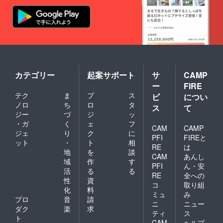
カテゴリー
起案サポート
サ
CAMP
ー
FIRE
テク
ま
プ
ス
ビ
につい
ノロ
ち
ロ
タ
ス
て
ジー
づ
ジ
ッ
・ガ
く
ェ
フ
CAM
CAMP
ジェ
り
ク
に
PFI
FIREと
ット
・
ト
相
RE
は
地
を
談
CAM
あんし
域
作
す
PFI
ん・安
活
る
る
RE
全への
性
資
コ
取り組
化
料
ミュ
み
プロ
音
請
ニ
ニュー
ダク
楽
求
ティ
ス
ト
CAM
ヘルプ