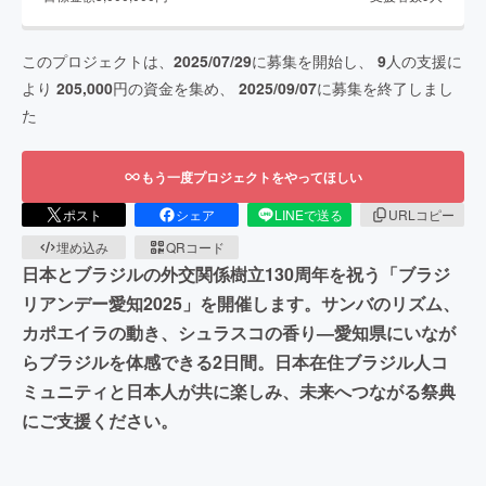
このプロジェクトは、
2025/07/29
に募集を開始し、
9
人の支援に
より
205,000
円の資金を集め、
2025/09/07
に募集を終了しまし
た
もう一度プロジェクトをやってほしい
ポスト
シェア
LINEで送る
URLコピー
埋め込み
QRコード
日本とブラジルの外交関係樹立130周年を祝う「ブラジ
リアンデー愛知2025」を開催します。サンバのリズム、
カポエイラの動き、シュラスコの香り—愛知県にいなが
らブラジルを体感できる2日間。日本在住ブラジル人コ
ミュニティと日本人が共に楽しみ、未来へつながる祭典
にご支援ください。