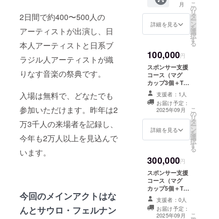
こ
月
定デザ
10cm×
の
リ
インの
8cm 画
タ
2日間で約400〜500人の
ー
マグ
像はイ
ン
詳細を見る
を
カップ3
アーティストが出演し、日
メージ
選
択
個と、
です。
す
る
本人アーティストと日系ブ
オリジ
実際の
100,000
ナルT
商品と
円
ラジル人アーティストが織
シャツ2
は異な
スポンサー支援
枚を
る場合
りなす音楽の祭典です。
コース（マグ
セット
があり
カップ3個＋T
でお届
ます。
シャツ2枚＋企業
けしま
支援者：1人
入場は無料で、どなたでも
ロゴ掲載
す。 T
お届け予定：
［小］） 本イベ
シャツ
参加いただけます。昨年は2
こ
2025年09月
の
ントを応援して
のサイ
リ
タ
いただけるスポ
万3千人の来場者を記録し、
ズ：M
ー
ン
ンサー様向けの
詳細を見る
／L／LL
を
選
今年も2万人以上を見込んで
支援コースで
マグ
択
す
す。 リターン内
カップ
る
います。
容 ・イベント限
サイ
300,000
定デザインのマ
円
ズ：
グカップ 3個 ・
10cm×
スポンサー支援
オリジナルTシャ
8cm 画
コース（マグ
ツ 2枚 ・企業ロ
像はイ
カップ5個＋T
ゴ掲載（小サイ
メージ
今回のメインアクトはな
シャツ5枚＋企業
ズ） 掲載媒
支援者：0人
です。
ロゴ掲載
体：公式
んとサウロ・フェルナン
お届け予定：
実際の
［大］） 本イベ
こ
SNS（Faceboo
2025年09月
商品と