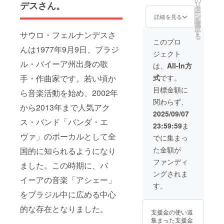
の
ントを力強く応
デスさん。
リ
k・Instagram）
は異な
タ
援していただけ
ー
および公式HP T
る場合
ン
るスポンサー様
詳細を見る
を
シャツのサイ
があり
選
向けの支援コー
択
ズ：M／L／LL 2
ます。
す
スです。 リター
サウロ・フェルナンデスさ
る
枚分のサイズ
ン内容 ・イベン
このプロ
（例：MとL）を
んは1977年9月9日、ブラジ
ト限定デザイン
備考欄にてお知
ジェクト
のマグカップ 5
らせください。
ル・バイーア州出身の歌
個 ・オリジナル
は、
All-In方
マグカップサイ
Tシャツ 5枚 ・
ズ：10cm×8cm
式
です。
手・作曲家です。若い頃か
企業ロゴ掲載
スポンサー支援
（大サイズ）
目標金額に
ら音楽活動を始め、2002年
コースについて
掲載媒体：
ロゴ掲載をご希
関わらず、
- 公式
から2013年まで人気アク
望の方は、必ず
SNS（Faceboo
2025/09/07
2025年9月5日ま
k・Instagram）
ス・バンド「バンダ・エ
でにロゴデータ
23:59:59
ま
- 公式HP
をご提出くださ
ヴァ」のボーカルとして全
- 会場LEDビ
でに集まっ
い。 ⸻ 掲載
ジョン スポン
期間 ロゴデータ
た金額が
国的に知られるようになり
サー支援コース
のご提供および
について ロゴ掲
ファンディ
ました。この時期に、バ
ご支援の確認
載をご希望の方
後、順次掲載を
ングされま
は、必ず2025年
イーアの音楽「アシェー」
開始いたしま
9月5日までにロ
す。
す。 公式SNSに
ゴデータをご提
をブラジル中に広める中心
つきましては、
出ください。
ページが存続す
的な存在となりました。
⸻ 掲載期間
支援金の使い道
る限り掲載いた
ロゴデータのご
集まった支援金
します。 ⸻