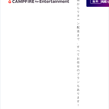
掲載
無料
か
ら
リ
タ
ー
ン
配
送
ま
で
、
す
べ
て
お
任
せ
の
プ
ラ
ン
も
あ
り
ま
す
！