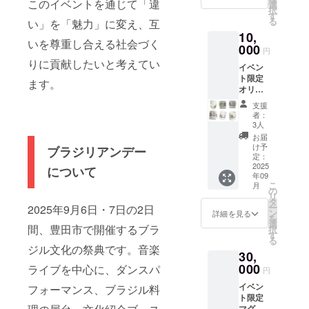
このイベントを通じて「違
選
択
す
る
い」を「魅力」に変え、互
10,
いを尊重し合える社会づく
000
円
りに貢献したいと考えてい
イベン
ト限定
ます。
オリジ
ナルマ
支援
グカッ
者：
プ 本イ
3人
ベント
お届
限定デ
け予
ブラジリアンデー
ザイン
定：
のオリ
2025
について
年09
ジナル
こ
月
マグ
の
リ
カップ
タ
ー
2025年9月6日・7日の2日
をお届
ン
詳細を見る
を
けしま
選
間、豊田市で開催するブラ
択
す。記
す
る
念とし
ジル文化の祭典です。音楽
30,
てぜひ
ご利用
000
ライブを中心に、ダンスパ
円
くださ
イベン
フォーマンス、ブラジル料
い。 商
ト限定
品サイ
マグ