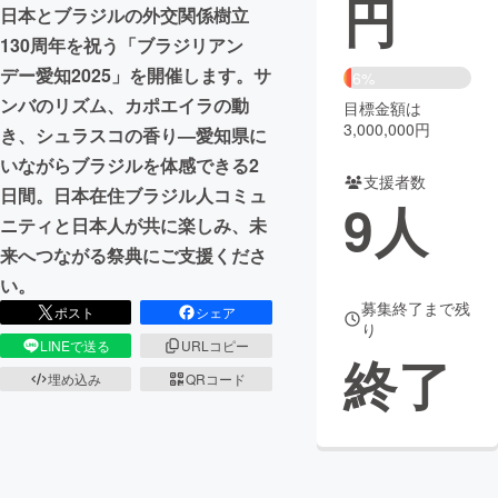
円
日本とブラジルの外交関係樹立
まちづくり・地域活性化
130周年を祝う「ブラジリアン
デー愛知2025」を開催します。サ
6%
ンバのリズム、カポエイラの動
目標金額は
CAMPFIRE for Social Good
CAMPFIRE Creation
3,000,000円
き、シュラスコの香り—愛知県に
CAMPFIREふるさと納税
machi-ya
コミュニティ
いながらブラジルを体感できる2
支援者数
日間。日本在住ブラジル人コミュ
9
人
ニティと日本人が共に楽しみ、未
来へつながる祭典にご支援くださ
い。
募集終了まで残
ポスト
シェア
り
LINEで送る
URLコピー
終了
埋め込み
QRコード