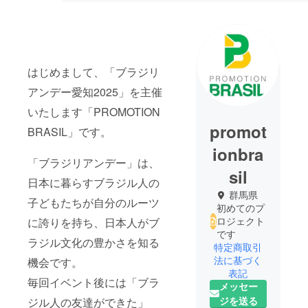
はじめまして、「ブラジリ
アンデー愛知2025」を主催
いたします「PROMOTION
promot
BRASIL」です。
ionbra
「ブラジリアンデー」は、
sil
日本に暮らすブラジル人の
群馬県
子どもたちが自分のルーツ
初めてのプ
ロジェクト
に誇りを持ち、日本人がブ
です
ラジル文化の豊かさを知る
特定商取引
法に基づく
機会です。
表記
毎回イベント後には「ブラ
メッセー
ジを送る
ジル人の友達ができた」