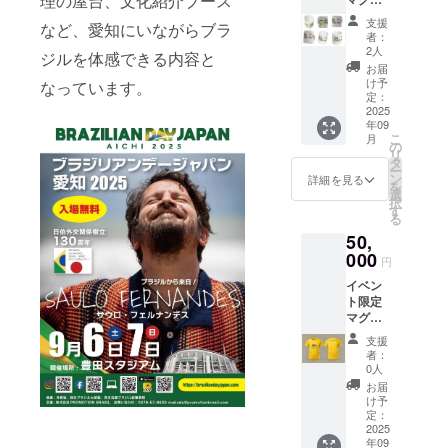
理の屋台、文化紹介ブース
ズ：
カップ2
10cm×
支援
など、愛知にいながらブラ
個＋オ
8cm 画
者：
リジナ
像はイ
2人
ジルを体感できる内容と
ルTシャ
メージ
お届
ツセッ
です。
け予
なっています。
ト 本イ
実際の
定：
ベント
2025
商品と
年09
限定デ
は異な
こ
月
ザイン
る場合
の
リ
のマグ
があり
タ
ー
カップ2
ます。
ン
詳細を見る
を
個と、
選
択
オリジ
す
る
ナルT
50,
シャツ1
枚を
000
円
セット
イベン
でお届
ト限定
けしま
マグ
す。 T
カップ3
シャツ
支援
個＋オ
のサイ
者：
リジナ
ズ：M
0人
ルTシャ
／L／LL
お届
ツ2枚
マグ
け予
セット
カップ
定：
本イベ
2025
サイ
年09
ント限
ズ：