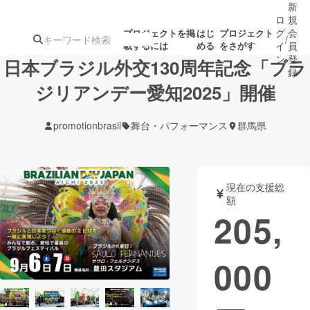
新
ロ
規
グ
会
プロジェクトを掲
はじ
プロジェクト
/
載するには
める
をさがす
イ
員
ン
登
日本ブラジル外交130周年記念「ブラ
録
ジリアンデー愛知2025」開催
人気のプロ
注目のリ
注目の新着プロ
募集終了が近いプ
もうすぐ公開
promotionbrasil
舞台・パフォーマンス
群馬県
ジェクト
ターン
ジェクト
ロジェクト
されます
アート・写真
音楽
現在の支援総
額
205,
テクノロジー・ガジェット
ゲーム・サ
000
映像・映画
書籍・雑誌
ビジネス・起業
チャレンジ