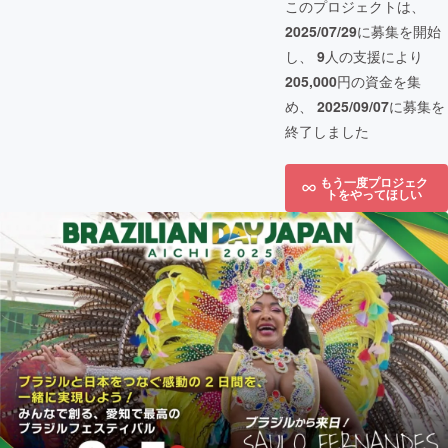
このプロジェクトは、
2025/07/29
に募集を開始
し、
9
人の支援により
205,000
円の資金を集
め、
2025/09/07
に募集を
終了しました
もう一度プロジェク
トをやってほしい