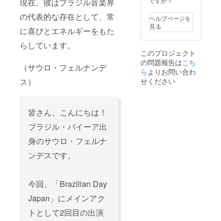
示いたします。
ですか？
現在、彼はブラジル音楽界
⸻ 注意事項
の代表的な存在として、常
• イベント当日の
ヘルプページを
LEDビジョン掲
見る
に喜びとエネルギーをもた
載は、2025年9
月5日までにいた
らしています。
だいたロゴデー
このプロジェクト
タのみが対象と
の問題報告は
こち
なります。 • ご
（サウロ・フェルナンデ
ら
よりお問い合わ
支援時、必ず備
考欄に掲載を希
せください
ス）
望されるお名前
をご記入くださ
い。 • ロゴデー
タの提出方法や
皆さん、こんにちは！
期限につきまし
ブラジル・バイーア出
ては、ご支援完
了後に送信され
身のサウロ・フェルナ
るメールにてご
案内いたしま
ンデスです。
す。 Tシャツの
サイズ：M／L／
LL 5枚分のサイ
ズ（例：M×2、
今回、「Brazilian Day
L×2、LL×1）を
Japan」にメインアク
備考欄にてお知
らせください。
トとして2回目の出演
マグカップサイ