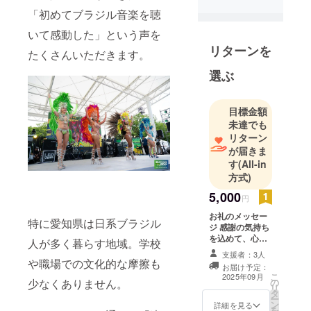
「初めてブラジル音楽を聴
いて感動した」という声を
リターンを
たくさんいただきます。
選ぶ
目標金額
未達でも
リターン
が届きま
す
(All-in
方式)
5,000
円
お礼のメッセー
特に愛知県は日系ブラジル
ジ 感謝の気持ち
を込めて、心を
人が多く暮らす地域。学校
込めたお礼の
支援者：3人
メッセージをお
や職場での文化的な摩擦も
お届け予定：
送りします
こ
2025年09月
少なくありません。
の
リ
タ
ー
ン
詳細を見る
を