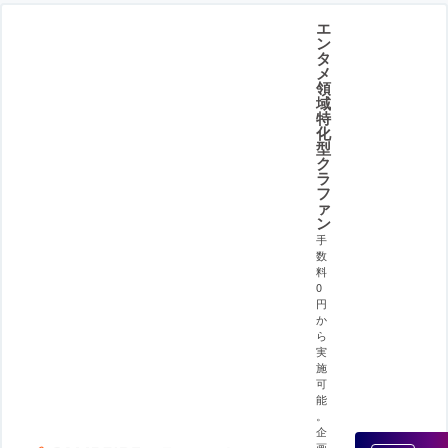
エ
ン
タ
メ
領
域
特
化
型
ク
ラ
フ
ァ
ン
手
数
料
0
円
か
ら
実
施
可
能
。
企
画