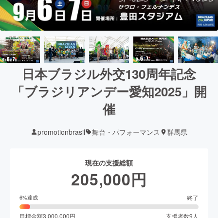
日本ブラジル外交130周年記念
「ブラジリアンデー愛知2025」開
催
promotionbrasil
舞台・パフォーマンス
群馬県
現在の支援総額
205,000
円
終了
6
%達成
目標金額
3,000,000
円
支援者数
9
人