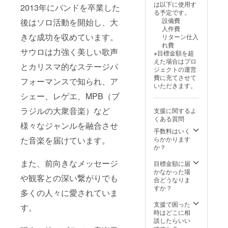
提供およびご支
は以下に使用す
掲載方法 •
2013年にバンドを卒業した
援の確認後、順
る予定です。
SNS（Faceboo
次掲載を開始い
設備費
k・Instagram）
後はソロ活動を開始し、大
たします。 公式
人件費
他のスポン
SNSにつきまし
きな成功を収めています。
リターン仕入
サー様と同様
ては、ページが
れ費
に、投稿および
存続する限り掲
サウロは力強く美しい歌声
※目標金額を超
ストーリーズに
載いたします。
えた場合はプロ
てご紹介いたし
とカリスマ的なステージパ
⸻ 掲載方法
ジェクトの運営
ます。 注意事項
•
費に充てさせて
• ご支援時、必ず
フォーマンスで知られ、ア
SNS（Faceboo
いただきます。
備考欄に掲載を
k・Instagram）
希望されるお名
シェー、レゲエ、MPB（ブ
他のスポン
前をご記入くだ
サー様と同様
ラジルの大衆音楽）など
さい。 • ロゴ
支援に関するよ
に、投稿および
データの提出方
くある質問
ストーリーズに
様々なジャンルを融合させ
法や期限につき
てご紹介いたし
手数料はいく
ましては、ご支
ます。 • LEDビ
らかかります
た音楽を届けています。
援完了後に送信
ジョン（イベン
か？
されるメールに
ト当日） 2025
てご案内いたし
また、前向きなメッセージ
年9月5日までに
目標金額に届
ます。
ロゴデータをご
かなかった場
や観客との深い繋がりでも
提供いただいた
合どうなりま
企業様のロゴ
すか？
多くの人々に愛されていま
を、会場内の大
型ビジョンで他
支援で困った
す。
のスポンサー様
時はどこに相
とランダムに表
談したらいい