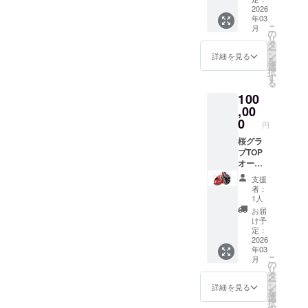
ざいます。引き続きよ
テッ
2026
ろしくお願い致しま
年03
カー2枚
こ
月
（50m
の
す。
リ
m×50m
タ
ー
m）＋
ン
詳細を見る
を
VIP券
選
択
（練習
す
る
場
100
10%OF
F券） ※
,00
納期変
0
円
動あり
※有効期
桜グラ
限1年、
ブTOP
1回限り
オー
ダー券
支援
（オプ
者：
ション
1人
代別）
お届
＋ス
け予
テッ
定：
カー2枚
2026
年03
（50m
こ
月
m×50m
の
リ
m）＋
タ
ー
キーホ
ン
詳細を見る
を
ルダー1
選
択
個アク