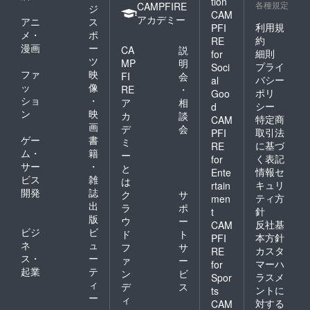
tion
各種規定
CAMPFIRE
ジ
CAM
アカデミー
アニ
ス
利用規
PFI
メ・
ポ
約
RE
漫画
ー
CA
説
細則
for
ツ
MP
明
プライ
Soci
ファ
映
FI
会
バシー
al
ッ
像
RE
・
ポリ
Goo
ショ
・
ア
相
シー
d
ン
映
カ
談
特定商
CAM
画
デ
会
取引法
PFI
ゲー
書
ミ
に基づ
RE
ム・
籍
ー
く表記
for
サー
・
と
情報セ
Ente
ビス
雑
は
キュリ
rtain
開発
誌
ク
サ
ティ方
men
出
ラ
ポ
針
t
版
ウ
ー
反社基
CAM
ビジ
ビ
ド
ト
本方針
PFI
ネ
ュ
フ
サ
カスタ
RE
ス・
ー
ァ
ー
マーハ
for
起業
テ
ン
ビ
ラスメ
Spor
ィ
デ
ス
ントに
ts
ー
ィ
対する
CAM