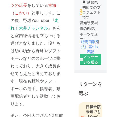
愛知県
ツの店長
をしている
古海
初めてのプ
ロジェクト
（こかい）
と申します。こ
です
の度、野球YouTuber 『
走
愛知県安城
れ！大井チャンネル
』さん
市のKBス
ポーツで店
と室内練習場を立ち上げる
長をしてい
特定商取引
運びとなりました。僕たち
るKOKAIと申
法に基づく
は幼い頃から野球やソフト
します。
表記
メッセー
走れ！大井
ボールなどのスポーツに携
ジを送る
チャンネル
わっており、大きく成長さ
さんとの共
せてもえたと考えておりま
同プロジェ
クトとして
す。現在も野球やソフト
リターンを
「東京都青
ボールの選手、指導者、動
梅市の室内
選ぶ
画配信者として活動してお
練習場」を
作ります。
ります。
目標金額
未達でも
また、今回大井さんと2年前
リターン