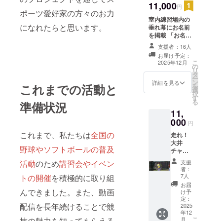
11,000
円
ポーツ愛好家の方々のお力
室内練習場内の
になれたらと思います。
垂れ幕にお名前
を掲載 「お名前
掲載」のリター
支援者：16人
ンに掲載するお
お届け予定：
名前を備考欄に
こ
2025年12月
の
記入してくださ
リ
タ
い ※掲載期間
ー
ン
OPEN～3年間
詳細を見る
これまでの活動と
を
選
択
す
る
準備状況
11,
000
円
これまで、私たちは
全国の
走れ！
大井
野球やソフトボールの普及
チャン
ネルさ
活動
のため
講習会やイベン
支援
ん守備
者：
レッス
7人
トの開催
を積極的に取り組
ン90分
お届
（練習
んできました。また、動画
け予
場代
定：
配信を長年続けることで競
込） ※
2025
年12
日時要
こ
技の魅力を知ってもらえる
月