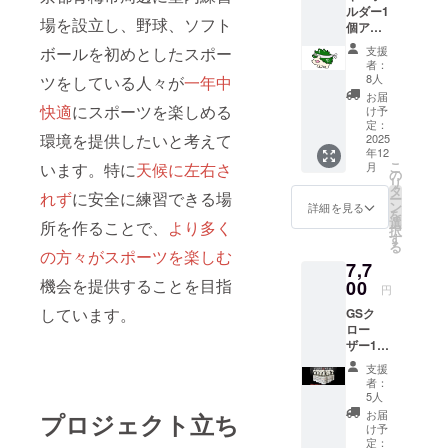
ルダー1
場を設立し、野球、ソフト
個アク
リルタ
ボールを初めとしたスポー
支援
イプ
者：
（50m
8人
ツをしている人々が
一年中
m×50m
お届
m、厚
快適
にスポーツを楽しめる
け予
さ
定：
環境を提供したいと考えて
2~3mm
2025
年12
）＋ス
こ
います。特に
天候に左右さ
月
テッ
の
リ
カー2枚
タ
れず
に安全に練習できる場
ー
（50m
ン
詳細を見る
を
m×50m
選
所を作ることで、
より多く
択
m）
す
る
の方々がスポーツを楽しむ
7,7
機会を提供することを目指
00
円
しています。
GSク
ロー
ザー1個
（小）
支援
＋ス
者：
テッ
5人
カー2枚
お届
プロジェクト立ち
（50m
け予
m×50m
定：