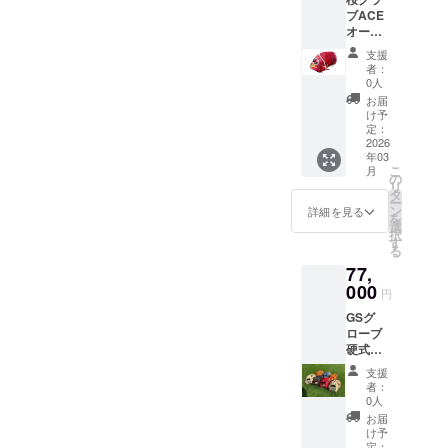
聞きし、返金させてい
動あり
ブACE
※有効期
ただきます。※物品を
オー
限1年、
ダー券
1回限り
送っている方につきま
支援
（オプ
者：
しては対象外ですの
ション
0人
代別）
で、申し訳ございませ
お届
＋ス
け予
んがお待ちくださいま
テッ
定：
カー2枚
2026
せ改めてにはなります
年03
（50m
こ
月
が、必ず室内練習場は
m×50m
の
リ
m）＋
タ
完成させます。これは
ー
VIP券
ン
詳細を見る
を
（練習
僕と大井さん、武さん
選
択
場
す
の総意です。ただ中途
る
10%OF
77,
F券） ※
半端なものを作る訳に
納期変
000
円
はいかないとの思いが
動あり
GSグ
※有効期
あるのも事実ですの
ローブ
限1年、
硬式用
で、ご理解を頂けます
1回限り
オー
支援
ととても嬉しく思いま
ダー券
者：
（オプ
す。皆様のご協力、ご
0人
ション
お届
支援誠にありがとうご
代別）
け予
＋ス
定：