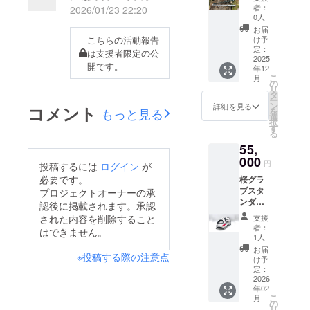
ギュ
者：
2026/01/23 22:20
ました通り、当初の予
ラータ
0人
イプ1本
お届
定地は先方の考えのも
＋
こちらの活動報告
け予
ショー
と使用不可になってし
定：
は支援者限定の公
トタイ
2025
開です。
まったため、代替地を
年12
プA1
こ
月
本）＋
の
探しております。規約
リ
ステッ
タ
ー
通り青梅~入間辺りを
カー2枚
ン
詳細を見る
コメント
もっと見る
を
（50m
選
重点的に探しておりま
択
m×50m
す
る
すが、なかなか見つか
m）
55,
らない状態が続いてお
000
円
投稿するには
ログイン
が
ります。先日1件良さ
必要です。
桜グラ
そうな倉庫が空きまし
ブスタ
プロジェクトオーナーの承
ンダー
たので現地に内覧に
認後に掲載されます。承認
ドオー
された内容を削除すること
支援
行ったところ、大きな
ダー券
者：
はできません。
（オプ
1人
柱があり、大井さん武
ション
お届
※投稿する際の注意点
さんと話をした結果、
代別）
け予
＋ス
定：
予定する練習場として
テッ
2026
年02
カー2枚
は十分に機能を果たせ
こ
月
（50m
の
ないとの結論に至りま
リ