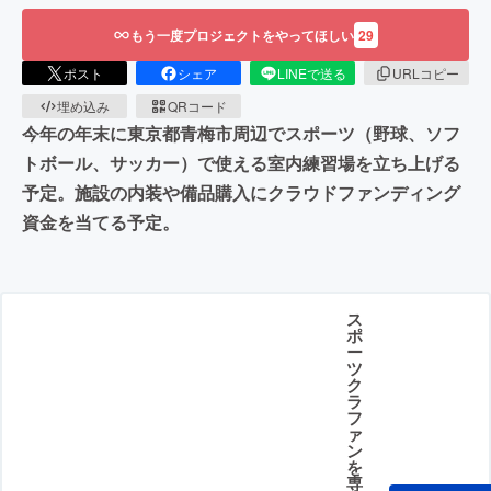
もう一度プロジェクトをやってほしい
29
ポスト
シェア
LINEで送る
URLコピー
埋め込み
QRコード
今年の年末に東京都青梅市周辺でスポーツ（野球、ソフ
トボール、サッカー）で使える室内練習場を立ち上げる
予定。施設の内装や備品購入にクラウドファンディング
資金を当てる予定。
ス
ポ
ー
ツ
ク
ラ
フ
ァ
ン
を
専