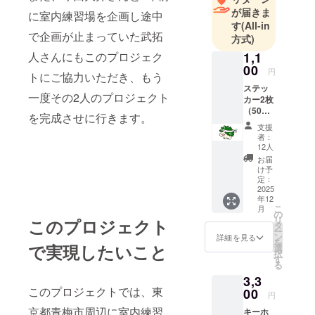
が届きま
に室内練習場を企画し途中
す
(All-in
で企画が止まっていた武拓
方式)
人さんにもこのプロジェク
1,1
00
円
トにご協力いただき、もう
ステッ
一度その2人のプロジェクト
カー2枚
（50m
を完成させに行きます。
m×50m
支援
m）
者：
12人
お届
け予
定：
2025
年12
こ
月
の
リ
このプロジェクト
タ
ー
ン
詳細を見る
を
で実現したいこと
選
択
す
る
3,3
このプロジェクトでは、東
00
円
京都青梅市周辺に室内練習
キーホ