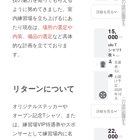
相談 ※
の
リ
有効期
タ
ように努めてきました。室
ー
限1年、
ン
詳細を見る
を
1回限り
選
内練習場を立ち上げるにあ
択
※会場は
す
る
青梅市
たり現在は、
場所の選定や
15,
の練習
内装
、
備品の選定
など具体
です。
000
円
※交通費
的な計画を立てておりま
ulu T
は支援
シャツ1
者様で
す。
枚＋ス
ご負担
テッ
くださ
支援
カー2枚
い。
者：
（50m
3人
m×50m
お届
m） カ
け予
ラーと
定：
リターンについて
サイズ
2025
年12
を選択
こ
月
してく
の
リ
ださい
オリジナルステッカーや
タ
ー
ン
詳細を見る
を
オープン記念Tシャツ、また
選
択
す
る
は、練習場VIP待遇券やスポ
22,
ンサーとして練習場内に名
000
円