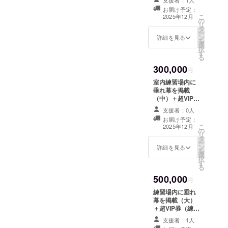
支援者：1人
20%OFF券）
m、厚
お届け予定：
「お名前掲載」
さ
こ
2025年12月
の
のリターンに掲
2~3mm
リ
タ
載するお名前を
）＋超
ー
ン
備考欄に記入し
詳細を見る
VIP券
を
選
てください ※有
（練習
択
す
効期限1年、1回
場
る
限り ※掲載期間
20%OF
300,000
OPEN～3年間
円
F券） ※
納期変
室内練習場内に
動あり
垂れ幕を掲載
※有効期
（中）＋超VIP券
限1年、
（練習場
支援者：0人
1回限り
20%OFF券）
お届け予定：
「お名前掲載」
こ
2025年12月
の
のリターンに掲
リ
タ
載するお名前を
ー
ン
備考欄に記入し
詳細を見る
を
選
てください ※有
択
す
効期限1年、1回
る
限り ※掲載期間
500,000
OPEN～3年間
円
練習場内に垂れ
幕を掲載（大）
＋超VIP券（練習
場20%OFF券）
支援者：1人
「お名前掲載」