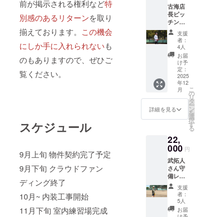
前が掲示される権利など
特
古海店
長ピッ
別感のあるリターン
を取り
チング
レッス
揃えております。
この機会
支援
ン90分
者：
にしか手に入れられない
も
（練習
4人
場代
お届
のもありますので、ぜひご
込） ※
け予
日時要
定：
覧ください。
相談 ※
2025
年12
有効期
こ
月
限1年、
の
リ
1回限り
タ
ー
※会場は
ン
詳細を見る
を
青梅市
選
択
の練習
スケジュール
す
る
です。
22,
※交通費
は支援
000
円
9月上旬 物件契約完了予定
者様で
武拓人
ご負担
9月下旬 クラウドファン
さん守
くださ
備レッ
い。
ディング終了
スン90
支援
分（練
者：
10月~ 内装工事開始
習場代
5人
込） ※
11月下旬 室内練習場完成
お届
日時要
け予