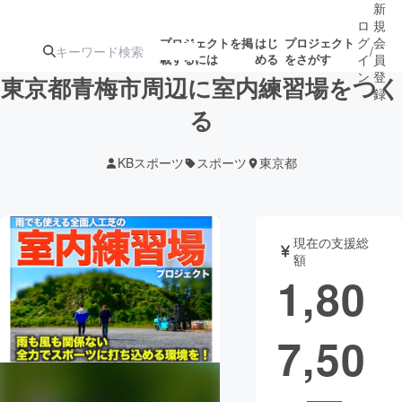
新
ロ
規
グ
会
プロジェクトを掲
はじ
プロジェクト
/
載するには
める
をさがす
イ
員
ン
登
東京都青梅市周辺に室内練習場をつく
録
る
人気のプロ
注目のリ
注目の新着プロ
募集終了が近いプ
もうすぐ公開
KBスポーツ
スポーツ
東京都
ジェクト
ターン
ジェクト
ロジェクト
されます
アート・写真
音楽
現在の支援総
額
1,80
テクノロジー・ガジェット
ゲーム・サ
7,50
映像・映画
書籍・雑誌
ビジネス・起業
チャレンジ