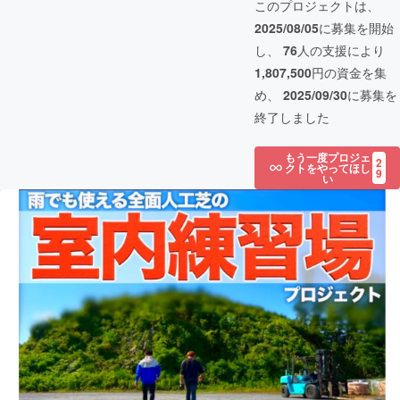
このプロジェクトは、
2025/08/05
に募集を開始
し、
76
人の支援により
1,807,500
円の資金を集
め、
2025/09/30
に募集を
終了しました
もう一度プロジェ
2
クトをやってほし
9
い