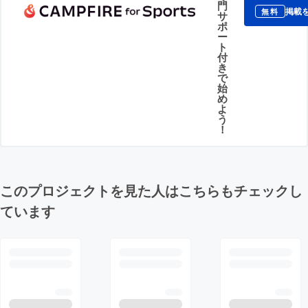
門
掲載
無料
サ
ポ
ー
ト
付
き
で
始
め
よ
う
！
このプロジェクトを見た人はこちらもチェックし
ています