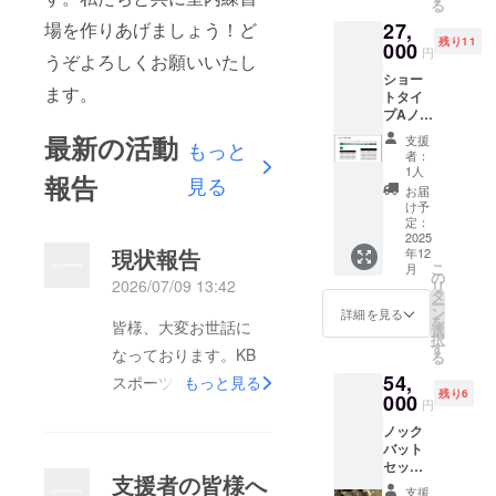
る
場を作りあげましょう！ど
27,
残り11
000
円
うぞよろしくお願いいたし
ショー
ます。
トタイ
プAノッ
クバッ
最新の活動
支援
もっと
ト1本
者：
（詳細
1人
報告
見る
は画像
お届
に書い
け予
てあり
定：
ます）
2025
現状報告
年12
＋ス
こ
月
テッ
の
2026/07/09 13:42
リ
カー2枚
タ
ー
（50m
ン
詳細を見る
を
皆様、大変お世話に
m×50m
選
択
m）
す
なっております。KB
る
54,
スポーツ店長の古海で
もっと見る
残り6
000
円
す。クラウドファン
ノック
ディングの現状報告を
バット
させていただきます。
セット
支援者の皆様へ
（レ
先日お伝えさせて頂き
支援