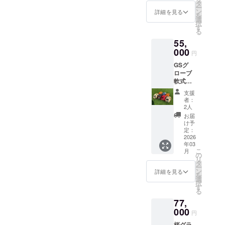
m×50m
タ
ー
m）＋
ン
したのでそこでの契約
詳細を見る
を
VIP券
選
択
は諦めました。そのた
（練習
す
る
場
め引き続き条件を満た
55,
10%OF
す代替地を探している
F券） ※
000
円
納期変
のが現状でございま
GSグ
動あり
ローブ
※有効期
す。皆様を大変長らく
軟式仕
限1年、
お待たせしてしまい本
様オー
1回限り
支援
ダー券
当に申し訳ございませ
者：
（オプ
2人
ん。この度連絡をさせ
ション
お届
代別）
け予
ていただきましたの
＋ス
定：
は、返金対応も受付け
テッ
2026
年03
カー2枚
ようと思ったためで
こ
月
（50m
の
リ
m×50m
す。大変お待たせして
タ
ー
m）＋
ン
詳細を見る
しまっているので、返
を
VIP券
選
択
（練習
す
金対応をご希望の方は
る
場
ご連絡ください。返金
77,
10%OF
F券） ※
000
のための必要事項をお
円
納期変
桜グラ