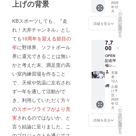
上げの背景
m）
2025
年12
こ
月
の
リ
タ
KBスポーツしても、『走
ー
ン
詳細を見る
を
選
れ！大井チャンネル』とし
択
す
る
ても
10周年を迎える節目の
7,7
年
に野球界、ソフトボール
00
円
界に還元できることは無い
OPEN
記念半
かと考えた末、満足度の高
袖シャ
ツ1枚＋
支援
い室内練習場を作ること
ステッ
者：
カー2枚
12人
で、天候や気温に左右され
（50m
お届
m×50m
ず一年を通して活動がで
け予
m） T
定：
き、利用していただく方々
シャツ
2025
年12
のサイ
こ
月
の
スポーツライフがより充
ズとカ
の
リ
ラーを
タ
実
されるのではないか、と
ー
選択し
ン
詳細を見る
を
てくだ
選
言う結論に至りました。こ
択
さい
す
る
のプロジェクトを通じてス