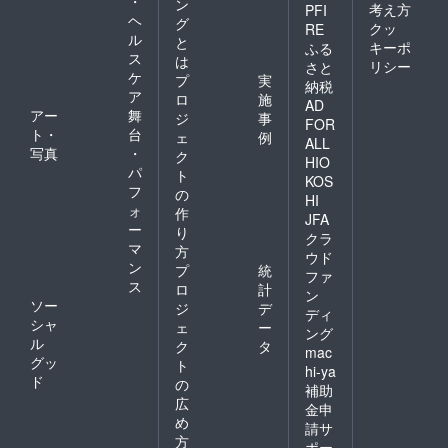
・
ン
考え方
PFI
ヘ
グ
クッ
RE
ル
と
キーポ
ふる
ス
は
リシー
さと
ケ
プ
実
納税
ア
ロ
施
AD
アー
舞
ジ
事
FOR
ト・
台
ェ
例
ALL
写真
・
ク
HIO
パ
ト
KOS
フ
の
HI
ォ
作
JFA
ー
り
クラ
マ
方
ウド
ン
プ
統
ファ
ス
ロ
計
ン
ソー
ジ
デ
ディ
シャ
ェ
ー
ング
ル
ク
タ
mac
グッ
ト
hi-ya
ド
の
補助
広
金申
め
請サ
方
ポー