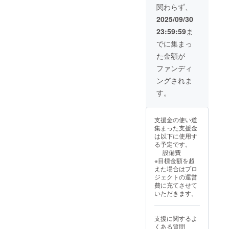
関わらず、
2025/09/30
23:59:59
ま
でに集まっ
た金額が
ファンディ
ングされま
す。
支援金の使い道
集まった支援金
は以下に使用す
る予定です。
設備費
※目標金額を超
えた場合はプロ
ジェクトの運営
費に充てさせて
いただきます。
支援に関するよ
くある質問