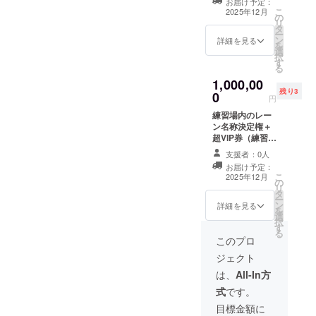
お届け予定：
のリターンに掲
こ
2025年12月
の
載するお名前を
リ
タ
備考欄に記入し
ー
ン
てください ※有
詳細を見る
を
選
効期限1年、1回
択
す
限り ※掲載期間
る
OPEN～3年間
1,000,00
残り3
0
円
練習場内のレー
ン名称決定権＋
超VIP券（練習場
20%券） ※名称
支援者：0人
は古海店長と要
お届け予定：
相談 ※有効期限1
こ
2025年12月
の
年、1回限り ※
リ
タ
レーン名は事業
ー
ン
が存続する限り
詳細を見る
を
選
継続
択
す
る
このプロ
ジェクト
は、
All-In方
式
です。
目標金額に