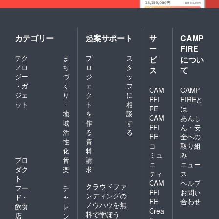
カテゴリー
起案サポート
サ
CAMP
ー
FIRE
テク
ま
プ
ス
ビ
につい
ノロ
ち
ロ
タ
ス
て
ジー
づ
ジ
ッ
・ガ
く
ェ
フ
CAM
CAMP
ジェ
り
ク
に
PFI
FIREと
ット
・
ト
相
RE
は
地
を
談
CAM
あんし
域
作
す
PFI
ん・安
活
る
る
RE
全への
性
資
コ
取り組
化
料
ミュ
み
プロ
音
請
ニ
ニュー
ダク
楽
求
ティ
ス
ト
CAM
ヘルプ
クラウドファ
フー
チ
PFI
お問い
ンディングの
ド・
ャ
RE
合わせ
ノウハウを無
飲食
レ
Crea
料で学ぼう
店
ン