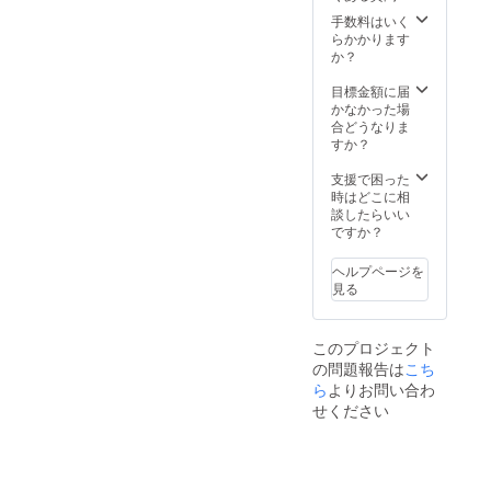
手数料はいく
らかかります
か？
目標金額に届
かなかった場
合どうなりま
すか？
支援で困った
時はどこに相
談したらいい
ですか？
ヘルプページを
見る
このプロジェクト
の問題報告は
こち
ら
よりお問い合わ
せください