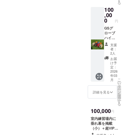
す
る
リルタ
100
イプ
（50m
,00
m×50m
0
円
m、厚
さ
GSグ
2~3mm
ローブ
）＋超
ハイグ
VIP券
レード
支援
（練習
硬式用
者：
場
オー
2人
20%OF
ダー券
お届
F券） ※
（オプ
け予
納期変
ション
定：
動あり
代別）
2026
年03
※有効期
＋ス
こ
月
限1年、
テッ
の
リ
1回限り
カー2枚
タ
ー
（50m
ン
詳細を見る
を
m×50m
選
択
m）＋
す
る
キーホ
100,000
ルダー1
円
個アク
室内練習場内に
リルタ
垂れ幕を掲載
イプ
（小）＋超VIP券
（50m
（練習場
m×50m