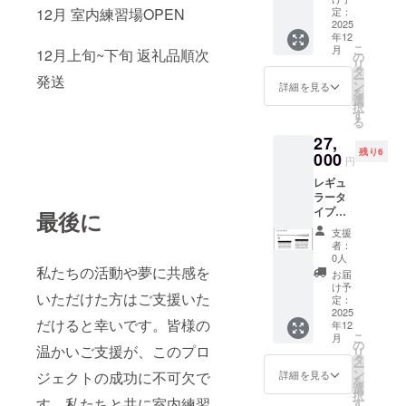
相談 ※
12月 室内練習場OPEN
定：
有効期
2025
年12
限1年、
こ
月
12月上旬~下旬 返礼品順次
1回限り
の
リ
※会場は
タ
ー
発送
青梅市
ン
詳細を見る
を
の練習
選
択
です。
す
る
※交通費
27,
は支援
残り6
者様で
000
円
ご負担
レギュ
くださ
ラータ
い。
イプ
最後に
ノック
支援
バット1
者：
本（詳
0人
細は画
私たちの活動や夢に共感を
お届
像に書
け予
いただけた方はご支援いた
いてあ
定：
りま
2025
だけると幸いです。皆様の
年12
す）＋
こ
月
ステッ
の
温かいご支援が、このプロ
リ
カー2枚
タ
ー
（50m
ン
ジェクトの成功に不可欠で
詳細を見る
を
m×50m
選
択
m）
す。私たちと共に室内練習
す