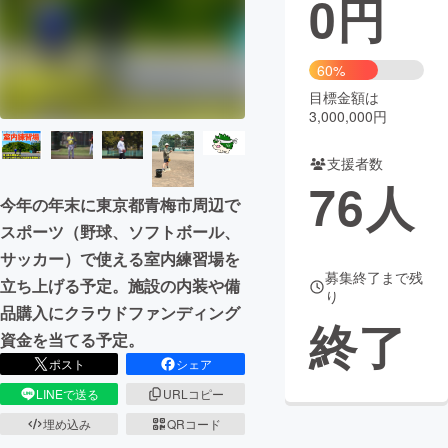
0
円
まちづくり・地域活性化
60%
目標金額は
CAMPFIRE for Social Good
CAMPFIRE Creation
3,000,000円
CAMPFIREふるさと納税
machi-ya
コミュニティ
支援者数
76
人
今年の年末に東京都青梅市周辺で
スポーツ（野球、ソフトボール、
サッカー）で使える室内練習場を
募集終了まで残
立ち上げる予定。施設の内装や備
り
品購入にクラウドファンディング
終了
資金を当てる予定。
ポスト
シェア
LINEで送る
URLコピー
埋め込み
QRコード