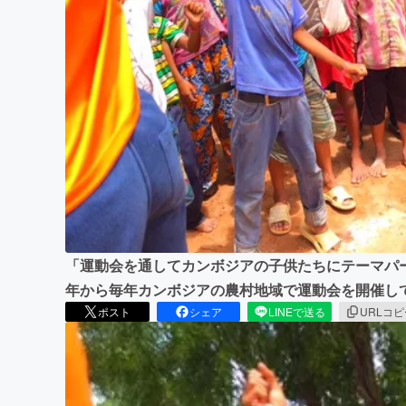
まちづくり・地域活性化
「運動会を通してカンボジアの子供たちにテーマパー
年から毎年カンボジアの農村地域で運動会を開催し
ポスト
シェア
LINEで送る
URLコ