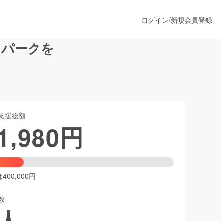
ログイン
/
新規会員登録
マパークを
うすぐ公開されます
支援総額
プロダクト
1,980
円
ファッション
スポーツ
00,000円
数
ア
ソーシャルグッド
人