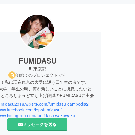
FUMIDASU
東京都
初めてのプロジェクトです
て！私は現在東京の大学に通う四年生の者です。
が大学一年生の時、何か新しいことに挑戦したいと
ところちょうど立ち上げ段階のFUMIDASUに出会
。
/fumidasu2018.wixsite.com/fumidasu-cambodia2
四年間はほぼFUMIDASUの活動に捧げてきまし
/www.facebook.com/ippofumidasu/
/www.instagram.com/fumidasu.wakuwaku
アの子供たちのキラキラした笑顔や、楽しそうな笑
メッセージを送る
い出すと
「頑張ろう！」という気持ちになれるのです。