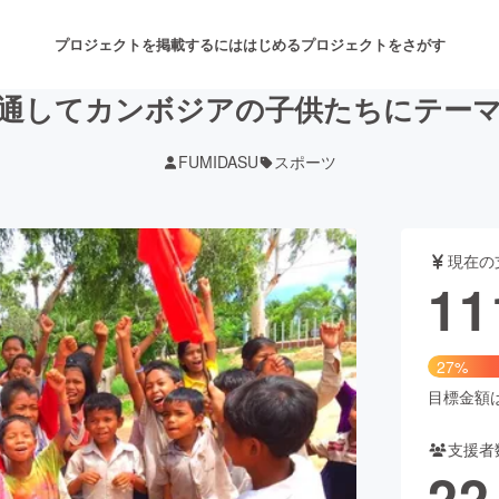
プロジェクトを掲載するには
はじめる
プロジェクトをさがす
通してカンボジアの子供たちにテー
FUMIDASU
スポーツ
注目のリターン
注目の新着プロジェクト
募集終了が近いプロジェクト
も
現在の
音楽
舞台・パフォーマンス
11
ゲーム・サービス開発
フード・飲食店
27%
書籍・雑誌出版
アニメ・漫画
目標金額は4
支援者
チャレンジ
ビューティー・ヘルスケ
22