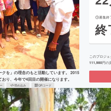
募集終
CAMPFIRE for Social Good
CAMPFIRE Creation
終
CAMPFIREふるさと納税
machi-ya
コミュニティ
このプロジェ
111,980
円の
クを」の理念のもと活動しています。 2015
ており、今年で4回目の開催になります。
ピー
埋め込み
QRコード