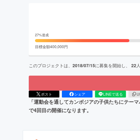
27
%達成
目標金額
400,000
円
このプロジェクトは、
2018/07/15
に募集を開始し、
22
ポスト
シェア
LINEで送る
U
「運動会を通してカンボジアの子供たちにテーマパ
で4回目の開催になります。