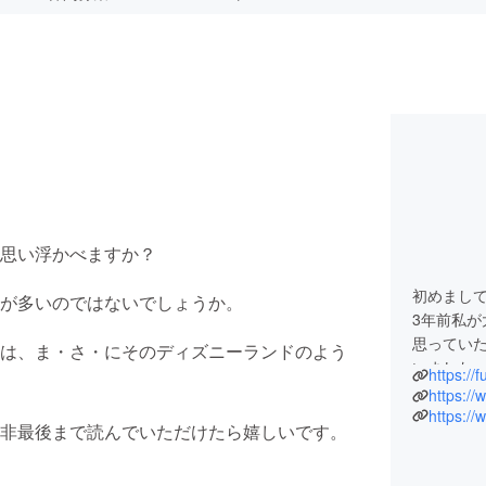
思い浮かべますか？
初めまし
が多いのではないでしょうか。
3年前私
思っていた
は、ま・さ・にそのディズニーランドのよう
いました
https:/
それからの
https:/
た。
https:/
非最後まで読んでいただけたら嬉しいです。
カンボジ
い声を思
いつでも