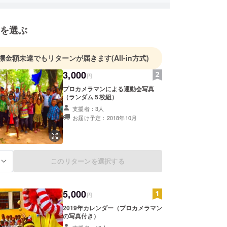
つでも元気をくれる子供たちに、今までで一番の運
けたいです！！！！！
を選ぶ
標金額未達でもリターンが届きます
(All-in方式)
3,000
円
プロカメラマンによる運動会写真
（ランダム５枚組）
支援者：3人
お届け予定：2018年10月
このリターンを選択する
る
5,000
円
2019年カレンダー（プロカメラマン
の写真付き）