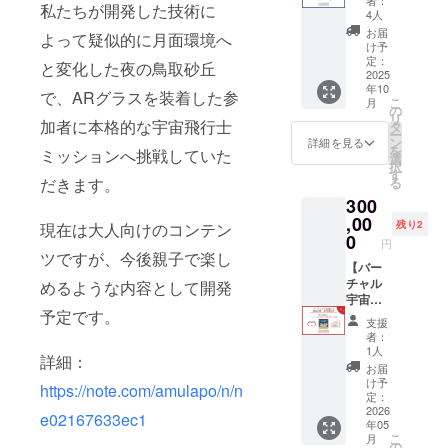
ズ：身
私たちが開発した技術に
中と一
ご記入
①18:00
4人
長155-
緒に食
くださ
～
165cm
お届
よって疑似的に月面環境へ
事を楽
い ※お
け予
Mサ
しみな
子様や
定：
②20:00
イズ：
と変化した夜の鳥取砂丘
がら、
2025
法人名
～ 所要
身長
年10
宇宙や
など、
で、ARグラスを装着した参
時間：2
165-
こ
月
経営な
ご本人
の
時間 対
175cm
リ
どにつ
加者に本格的な宇宙飛行士
様以外
タ
象：小
Lサイ
ー
いて語
のお名
ン
学３年
詳細を見る
ズ：身
を
ミッションへ挑戦していた
り合い
前でも
選
生～ 支
長170-
択
ましょ
問題ご
す
援者様
180cm
だきます。
る
う。 4
ざいま
との連
※写真は
300
名×5日
せん。
絡方
出来る
開催予
,00
※ニック
法：
限り実
残り2
現在は大人向けのコンテン
定、所
ネーム
0
メール
物の色
円
要時
でも問
※支援時
ツですが、今後親子で楽し
に近づ
間：3時
【バー
題ござ
に参加
けるよ
間 ※開
チャル
めるような内容として開発
いませ
希望
うにし
催日に
宇宙飛
んが、
日・時
ており
予定です。
ついて
行士選
不適切
間を選
ます
支援
は2025
抜試
と判断
択して
が、モ
者：
年秋頃
験 招
した場
くださ
1人
ニター
詳細：
を予定
待誘致
合は修
い。 ※
上と実
お届
してお
券】※企
正をお
変更が
け予
際の商
https://note.com/amulapo/n/n
りま
業・団
願いす
定：
あった
品との
す。対
体様の
2026
る場合
場合
e02167633ec1
色味が
年05
象の方
み ご希
があり
は、メ
異なる
こ
月
には、
望の開
ます。
の
イン