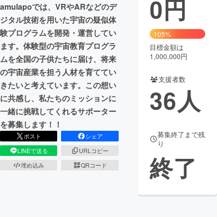
0
円
amulapoでは、VRやARなどのデ
まちづくり・地域活性化
ジタル技術を用いた宇宙の疑似体
験プログラムを開発・運営してい
105%
ます。体験型の宇宙教育プログラ
目標金額は
CAMPFIRE for Social Good
CAMPFIRE Creation
1,000,000円
ムを全国の子供たちに届け、将来
CAMPFIREふるさと納税
machi-ya
コミュニティ
の宇宙産業を担う人材を育ててい
支援者数
きたいと考えています。この想い
36
人
に共感し、私たちのミッションに
一緒に挑戦してくれるサポーター
を募集します！！
募集終了まで残
ポスト
シェア
り
LINEで送る
URLコピー
終了
埋め込み
QRコード