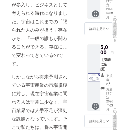
け予
が参入し、ビジネスとして
回人気
定：
た、ロケッ
だった
2026
考えられる時代になりまし
トなどの宇
年08
リター
こ
月
ンを、
宙機器の軌
の
た。宇宙はこれまでの「限
リ
今回も
タ
道アルゴリ
ー
皆さま
ン
詳細を見る
られた人のみが扱う」存在
を
ズムやプロ
にお届
選
択
けしま
から、「一般の誰もが関わ
す
グラム開
る
す！ 万
発、地域に
5,0
ることができる」存在にま
が一、
おける宇宙
未確認
00
円
で変わってきているので
生命体
産業創出支
【気軽
から
す。
援など幅広
に応
amulap
援】
oへ何ら
い事業を手
amulap
かの接
支援
しかしながら将来予測され
掛けている
oの取り
触やそ
者：
のも特徴で
組みに
の兆候
2人
ている宇宙産業の市場規模
関し
がござ
す。「わく
お届
て、年4
いまし
に対し、現在宇宙産業に関
け予
わくは宙
回の進
たら、
定：
わる人は非常に少なく、宇
捗レ
2026
（そら）に
警察や
年03
ポート
JAXA、
ある」とい
こ
月
宙業界では人手不足が深刻
をメー
NASA
の
リ
うコンセプ
ルでお
よりも
タ
な課題となっています。そ
ー
送りし
先に、
ン
トのもと、
詳細を見る
を
ます。
皆さま
選
こで私たちは、将来宇宙開
技術とアイ
択
※進捗レ
に情報