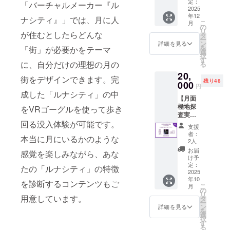
記念
定）＞
定：
ンペー
「バーチャルメーカー『ル
剤(ビタ
グッズ
2025
場所：
ジまた
ミン
年12
を含め
鳥取砂
ナシティ』」では、月に人
は活動
E)、(一
こ
月
た
丘（鳥
の
報告に
部にさ
リ
amulap
が住むとしたらどんな
取県鳥
タ
てお知
けを含
ー
oオリジ
取市）
ン
らせい
詳細を見る
む) アレ
を
「街」が必要かをテーマ
ナル
日程：
選
たしま
ルギー
択
グッズ
2025年
す
す。 ※
情報：
に、自分だけの理想の月の
る
セット
10月11
ご支援
（特定
20,
をお送
日
いただ
街をデザインできます。完
原材料
残り48
りしま
000
（土）
いた方
円
等28品
す。 ＜
、12日
には、
成した「ルナシティ」の中
目中）
【月面
内容＞
（日）
優先的
さけ 賞
極地探
・フラ
をVRゴーグルを使って歩き
時間：
に参加
味期
査実験A
イトタ
20:00〜
枠をご
限：製
特別参
回る没入体験が可能です。
グ（本
22:00
用意い
支援
造から5
加券】
体サイ
所要時
たしま
者：
年 保存
本当に月にいるかのような
鳥取砂
ズ：縦
間：2時
2人
す。
方法：
丘を舞
3cm×横
間 支援
お届
感覚を楽しみながら、あな
直射日
台とし
14㎝）
者様と
け予
光を避
た未来
・タン
定：
の連絡
たの「ルナシティ」の特徴
け、常
の月面
2025
ブラー
方法：
温で保
年10
都市を
（直径
メール
を診断するコンテンツもご
こ
存 ※原
月
めぐる
67㎜×高
の
※支援時
リ
材料及
宇宙飛
用意しています。
さ231
タ
に参加
ー
び添加
行士の
㎜、容
ン
希望日
詳細を見る
を
物等の
アク
量
選
を選択
択
食品表
ティビ
355ml
す
してく
る
示はお
ティツ