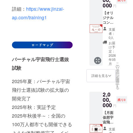
い。 ※
開催い
000
円
実施時
たしま
詳細：
https://www.jinzai-
期など
す。 ※
【オリ
ap.com/training1
の詳細
備考欄
ジナル
につい
に企
コンテ
ては、
業・団
ンツ開
支援
改めて
体名と
発券】
者：
メール
ご担当
※個人の
0人
にてご
者のお
方も可
お届
連絡い
名前を
あなた
け予
たしま
ご入力
の「宇
定：
す。
くださ
宙体
2026
バーチャル宇宙飛行士選抜
年05
い。 ※
験」ア
こ
月
実施時
イデア
の
試験
リ
期など
を、
タ
ー
の詳細
amulap
ン
詳細を見る
を
につい
oが企画
選
2025年夏：バーチャル宇宙
択
ては、
や打ち
す
る
改めて
合わせ
飛行士選抜試験の拡大版の
2,0
メール
から一
開発完了
にてご
緒に
00,
残り3
連絡い
行っ
000
円
2025年秋：実証予定
たしま
て、最
す。
終的に
【月面
2025年秋後半～：全国の
VRコン
仮想宇
テンツ
宙飛行
100万人都市でも開催できる
として
士訓
支援
実現し
練 開
ような体制整備完了、イベ
者：