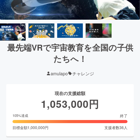
最先端VRで宇宙教育を全国の子供
たちへ！
amulapo
チャレンジ
現在の支援総額
1,053,000
円
終了
105
%達成
目標金額
1,000,000
円
支援者数
36
人