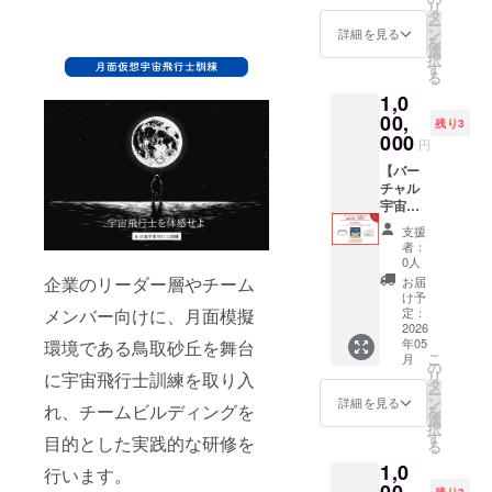
場合が
リ
後日
催地
※お名前
タ
ページ
ござい
ー
メール
で、
は全角
ン
または
詳細を見る
ます。
を
にてご
「バー
文字で6
選
活動報
択
連絡い
チャル
字以
す
告にて
る
たしま
宇宙飛
内、半
お知ら
1,0
す。
行士選
角文字
せいた
抜試
00,
で12字
しま
残り3
験」を
以内と
000
す。
円
開催い
させて
たしま
【バー
いただ
す。 ※
チャル
きま
開催に
宇宙飛
す。
かかる
行士選
※HPへ
支援
人件費
抜試
の氏名
者：
や機材
験 開
掲載期
0人
費は別
催券】
間につ
企業のリーダー層やチーム
お届
途必要
※企業・
いて
け予
となり
団体様
は、後
定：
メンバー向けに、月面模擬
ます。
のみ ご
2026
日メイ
年05
環境である鳥取砂丘を舞台
※備考欄
希望の
ンペー
こ
月
に企
開催地
ジ内に
の
リ
に宇宙飛行士訓練を取り入
業・団
で、
て掲載
タ
ー
体名と
「バー
いたし
ン
詳細を見る
れ、チームビルディングを
を
ご担当
チャル
ます。
選
択
者のお
宇宙飛
す
目的とした実践的な研修を
る
名前を
行士選
1,0
ご入力
抜試
行います。
くださ
験」を
00,
残り3