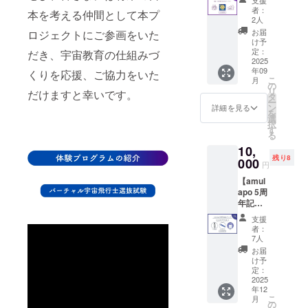
バー
購入す
2026年
者：
本を考える仲間として本プ
チャル
るより
2人
8月に実
メー
も約
施でき
お届
ロジェクトにご参画をいた
カー
30％お
け予
るとは
「ルナ
得で
定：
だき、宇宙教育の仕組みづ
限りま
シ
2025
す！ ＜
せんの
年09
ティ」
くりを応援、ご協力をいた
星空お
で、ご
こ
月
特別参
むすび
の
了承く
リ
だけますと幸いです。
加券】
につい
タ
ださ
ー
＜イベ
て＞ ・
ン
詳細を見る
い。 ※
を
ント詳
amulap
選
こちら
択
細（予
oが尾西
す
のリ
る
定）＞
食品様
ターン
10,
日時：
と共同
は1年以
残り8
9月21日
000
制作し
内
円
（日）
たアル
（2026
【amul
9:00～
ファ米
年8月ま
apo 5周
16:00
おむす
で）と
年記念
宇都宮
び ・
させて
グッ
市文化
JAXAの
いただ
支援
ズ】 設
会館 11
宇宙日
者：
きま
立5周年
月23日
本食認
7人
す。
記念
（日）
定商品
お届
グッズ
10:00～
と同じ
け予
を含め
16:00
定：
技術で
た
2025
高松市
作られ
年12
amulap
こども
ている
こ
月
oオリジ
未来館
の
・鳥取