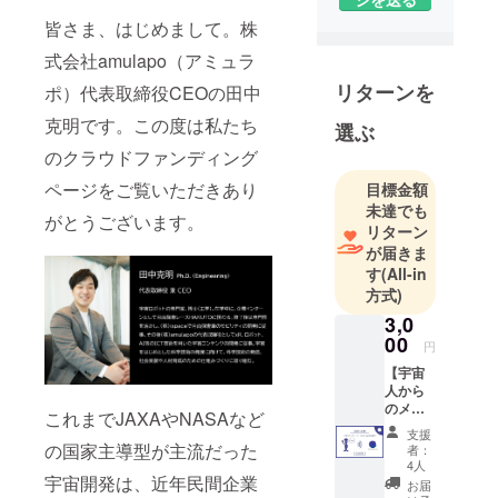
です。VRや
皆さま、はじめまして。株
ARといった
デジタル技
式会社amulapo（アミュラ
術を用いた
リターンを
ポ）代表取締役CEOの田中
宇宙体験コ
克明です。この度は私たち
選ぶ
ンテンツの
企画・制作
のクラウドファンディング
をはじめ、
ページをご覧いただきあり
目標金額
「宇宙×食」
未達でも
がとうございます。
「宇宙×アパ
リターン
が届きま
レル」など
す
(All-in
宇宙とさま
方式)
ざまな分野
3,0
を掛け合わ
00
円
せること
【宇宙
で、多くの
人から
人が気軽に
のメッ
これまでJAXAやNASAなど
宇宙に触れ
セージ
支援
を真っ
られる仕組
の国家主導型が主流だった
者：
先に知
4人
みを作って
る権
宇宙開発は、近年民間企業
お届
います。ま
利】 前