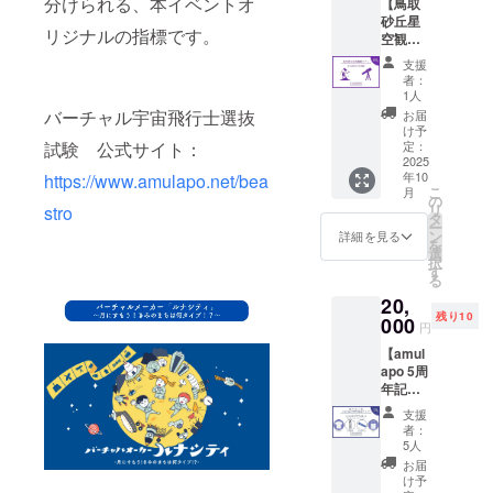
分けられる、本イベントオ
【鳥取
宇都宮
370mm
には、
詳細】
砂丘星
市文化
×マチ
優先的
名称：
リジナルの指標です。
空観測
会館 11
120mm
に参加
うるち
ツ
月9日
、容量
枠をご
米（鳥
支援
アー】
（日）
10L) ※
用意い
者：
取県産
別名
10:00～
写真は
1人
たしま
星空
「星取
16:00
出来る
バーチャル宇宙飛行士選抜
す。
お届
舞） 内
県」と
高尾の
限り実
け予
容量：
いわれ
森わく
定：
試験 公式サイト：
物の色
42ｇ 原
ている
2025
わくビ
に近づ
材料：
年10
https://www.amulapo.net/bea
鳥取県
レッジ
けるよ
うるち
こ
月
が誇る
★特
の
うにし
米(鳥取
リ
stro
満天の
典：優
タ
ており
県産)、
ー
星空
先体験
ン
ます
詳細を見る
味付乾
を
を、県
申し込
選
が、モ
燥具材
択
内随一
み券・
す
ニター
(さけ、
る
の観光
クラ
上と実
食塩、
20,
スポッ
ファン
際の商
還元水
残り10
トであ
000
申込者
品との
円
飴)/調味
る鳥取
限定
色味が
料(アミ
【amul
砂丘か
グッズ
異なる
ノ酸)、
apo 5周
ら観測
※その他
場合が
トレハ
年記念
するツ
の開催
ござい
ロー
グッズ
アーで
日程に
ます。
支援
ス、ベ
フル
す。 ＜
ついて
者：
ニコウ
セッ
イベン
は、決
5人
ジ色
ト】 設
ト詳細
まり次
お届
素、酸
立5周年
（予
第メイ
け予
化防止