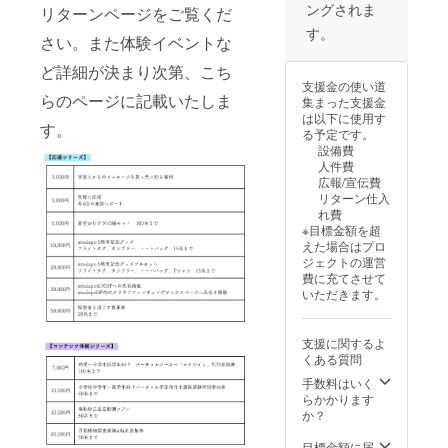
ングされま
を保有
ビル
リターンページをご覧くだ
したい
ディン
す。
さい。また体験イベントな
場合は
グを目
応相
的とし
ど詳細が決まり次第、こち
談） ※
た実践
支援金の使い道
いただ
的な研
らのページに記載いたしま
集まった支援金
いたア
修を行
は以下に使用す
イデア
うもの
す。
る予定です。
によっ
です。3
設備費
ては多
組限定
人件費
少の変
で、月
広報/宣伝費
更をお
面仮想
リターン仕入
願いす
宇宙飛
れ費
る場合
行士訓
※目標金額を超
がござ
練を開
えた場合はプロ
いま
催いた
ジェクトの運営
す。 ※
しま
費に充てさせて
制作に
す。 詳
いただきます。
は多少
細：
のお時
https://
間をい
www.jin
支援に関するよ
ただき
zai-
くある質問
ます。
ap.com/
※制作
training
手数料はいく
は、お
1 ※備考
らかかります
申し込
欄に企
か？
みの早
業・団
い人か
体名と
目標金額に届