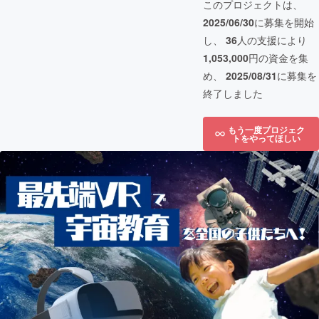
このプロジェクトは、
2025/06/30
に募集を開始
し、
36
人の支援により
1,053,000
円の資金を集
め、
2025/08/31
に募集を
終了しました
もう一度プロジェク
トをやってほしい