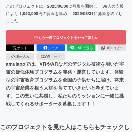
このプロジェクトは、
2025/06/30
に募集を開始し、
36
人の支援
により
1,053,000
円の資金を集め、
2025/08/31
に募集を終了し
ました
もう一度プロジェクトをやってほしい
ポスト
シェア
LINEで送る
URLコピー
埋め込み
QRコード
amulapoでは、VRやARなどのデジタル技術を用いた宇
宙の疑似体験プログラムを開発・運営しています。体験
型の宇宙教育プログラムを全国の子供たちに届け、将来
の宇宙産業を担う人材を育てていきたいと考えていま
す。この想いに共感し、私たちのミッションに一緒に挑
戦してくれるサポーターを募集します！！
このプロジェクトを見た人はこちらもチェックし