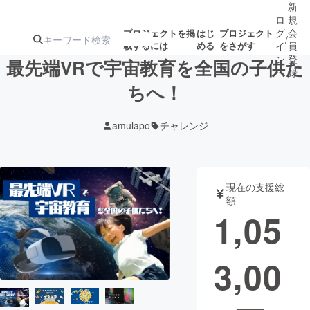
新
ロ
規
グ
会
プロジェクトを掲
はじ
プロジェクト
/
載するには
める
をさがす
イ
員
ン
登
最先端VRで宇宙教育を全国の子供た
録
ちへ！
人気のプロ
注目のリ
注目の新着プロ
募集終了が近いプ
もうすぐ公開
amulapo
チャレンジ
ジェクト
ターン
ジェクト
ロジェクト
されます
アート・写真
音楽
現在の支援総
額
1,05
テクノロジー・ガジェット
ゲーム・サ
3,00
映像・映画
書籍・雑誌
ビジネス・起業
チャレンジ