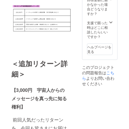
ら順に
ご担当
かなかった場
行いま
者のお
合どうなりま
す。
名前を
すか？
ご入力
くださ
支援で困った
い。改
時はどこに相
めて
談したらいい
メール
ですか？
にてご
連絡い
ヘルプページを
たしま
見る
す。
＜追加リターン詳
このプロジェクト
細＞
の問題報告は
こち
ら
よりお問い合わ
せください
【3,000円 宇宙人からの
メッセージを真っ先に知る
権利】
前回人気だったリターン
を、今回も皆さまにお届け