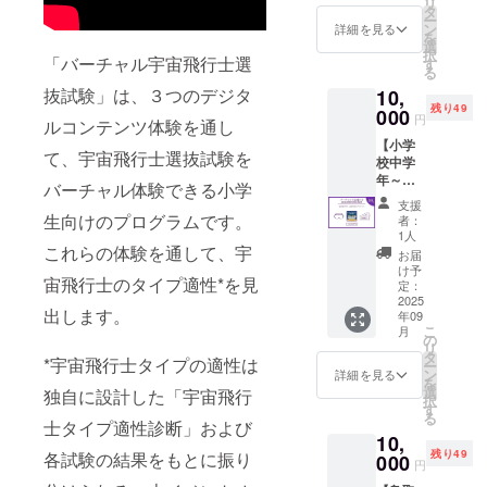
リ
ナル
★特
タ
県のブ
ー
グッズ
典：優
ン
ランド
詳細を見る
を
セット
先体験
選
米「星
択
をお送
「バーチャル宇宙飛行士選
申し込
す
空舞」
る
りしま
み券・
（ほし
抜試験」は、３つのデジタ
10,
す。 ＜
クラ
ぞらま
残り49
内容＞
000
ファン
い）を
円
ルコンテンツ体験を通し
・フラ
申込者
使用 ・
【小学
イトタ
限定
水/お湯
て、宇宙飛行士選抜試験を
校中学
グ（本
グッズ
を入れ
年～高
体サイ
※その他
るだけ
バーチャル体験できる小学
学年向
ズ：縦
の開催
で、お
支援
けバー
3cm×横
日程に
生向けのプログラムです。
にぎり
者：
チャル
14㎝）
ついて
1人
になる
宇宙飛
これらの体験を通して、宇
・タン
は、決
・保存
お届
行士選
ブラー
まり次
け予
期間は5
宙飛行士のタイプ適性*を見
抜試験
（直径
定：
第メイ
年間な
特別参
2025
67㎜×高
ンペー
ので、
出します。
年09
加券】
さ231
ジまた
防災食
こ
月
＜イベ
㎜、容
の
は活動
として
リ
ント詳
量
タ
報告に
もおす
*宇宙飛行士タイプの適性は
ー
細（予
355ml
ン
てお知
詳細を見る
すめ ・
を
定）＞
） ・
選
らせい
独自に設計した「宇宙飛行
登山の
択
日付：
トート
す
たしま
際の持
る
9月21日
バッグ
士タイプ適性診断」および
す。 ※
ち物に
10,
（日）
（幅
ご支援
もぴっ
残り49
各試験の結果をもとに振り
9:00～
000
240mm
いただ
たり
円
16:00
×高さ
いた方
【商品