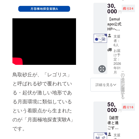
） ・
ださ
届け商
30,
アーで
トート
い。 ※
品のラ
残り24
す。AR
000
バッグ
変更が
円
ベルに
を利用
（幅
あった
も表記
【amul
して鳥
240mm
場合
されま
apo公式
取砂丘
×高さ
は、メ
す。商
HPへの
が月面
370mm
イン
品開封
氏名掲
都市に
×マチ
ページ
支援
前には
載】
変わる
120mm
または
者：
必ずお
amulap
体験が
、容量
6人
活動報
届けの
oHP内
できま
10L) ・
告にて
お届
リター
のクラ
す。 ＜
Tシャツ
け予
お知ら
ンに貼
ウド
イベン
定：
※支援
せいた
付され
ファン
2026
ト詳細
時に色
しま
たラベ
年01
ディン
（予
（ネイ
す。
こ
月
ルや注
鳥取砂丘が、「レゴリス」
グサン
定）＞
の
ビー/ホ
リ
意書き
クス
場所：
タ
ワイト/
ー
と呼ばれる砂で覆われてい
をご確
ページ
鳥取砂
ン
ブラッ
詳細を見る
を
認くだ
へ氏名
丘（鳥
選
ク）と
る・起伏が激しい地形であ
択
さい。
を掲載
取県鳥
す
サイズ
る
※送料込
いたし
取市）
（S/M/L
る月面環境に類似している
み ※お
50,
ます。
日程：
）から
届け時
残り16
※支援
000
2025年
という着眼点から生まれた
お選び
円
期は前
時、必
10月11
くださ
後する
【経営
ず備考
のが「月面極地探査実験A」
日
い。
可能性
者と過
欄に掲
（土）
＜目安
です。
があり
ごす食
載を希
、12日
＞ S
ます。
事券】
望する
（日）
サイ
支援
CEO田
氏名を
時間：
者：