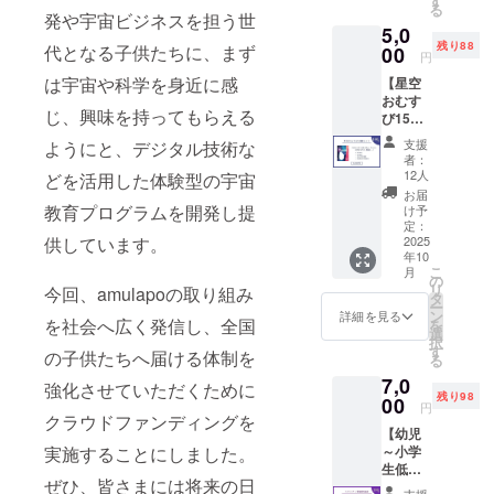
す
る
デアで宇宙
ポート
をお知
発や宇宙ビジネスを担う世
5,0
はpdf
らせい
をより身近
残り88
ファイ
代となる子供たちに、まず
00
たしま
円
な存在にす
ルでお
す！ お
は宇宙や科学を身近に感
【星空
送りす
ることを目
知らせ
おむす
る予定
があり
指していま
じ、興味を持ってもらえる
び15個
です。
ました
す。
セッ
ら、急
支援
ようにと、デジタル技術な
ト】
いで
者：
amulap
amulap
12人
どを活用した体験型の宇宙
oで販売
oオフィ
お届
してい
教育プログラムを開発し提
スへお
け予
る「星
定：
集まり
空おむ
2025
供しています。
くださ
年10
すび」
い！ ※
こ
月
を、ク
の
お届け
リ
今回、amulapoの取り組み
ラファ
タ
予定は
ー
ン特別
ン
2026年
詳細を見る
を社会へ広く発信し、全国
を
セット
選
8月と
択
として
す
なって
の子供たちへ届ける体制を
る
ご用意
います
7,0
しまし
が、進
強化させていただくために
残り98
た。 内
00
展があ
円
容：星
クラウドファンディングを
り次第
【幼児
空おむ
のご連
～小学
実施することにしました。
すび
絡とな
生低学
15個 ※
りま
ぜひ、皆さまには将来の日
年向け
通常で
す。
支援