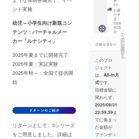
ます。
催権】※
0人
ント実施
※企業・
企業・
お届
団体様
団体様
け予
の場合
のみ
定：
幼児～小学生向け新規コン
は、備
「月面
2026
年05
考欄に
仮想宇
テンツ：バーチャルメー
こ
月
企業・
宙飛行
の
リ
団体名
士訓
タ
カー「ルナシティ」
ー
とご担
練」
ン
詳細を見る
を
当者の
は、企
選
択
お名前
業の
す
2025年夏までに開発完了
る
をご入
リー
このプロ
力くだ
ダー層
2025年夏：実証実験
ジェクト
さい。
やチー
2025年秋～：全国で提供開
改めて
ムメン
は、
All-In方
メール
バー向
始
式
です。
にてご
けに、
連絡い
月面模
目標金額に
たしま
擬環境
関わらず、
す。 ※
である
制作物
鳥取砂
2025/08/31
の著作
丘を舞
23:59:59
ま
権は、
台に宇
共同保
宙飛行
でに集まっ
有とな
士訓練
リターンとして、3シリーズ
た金額が
りま
を取り
す。
入れ、
をご用意しました。詳細は
ファンディ
（権利
チーム