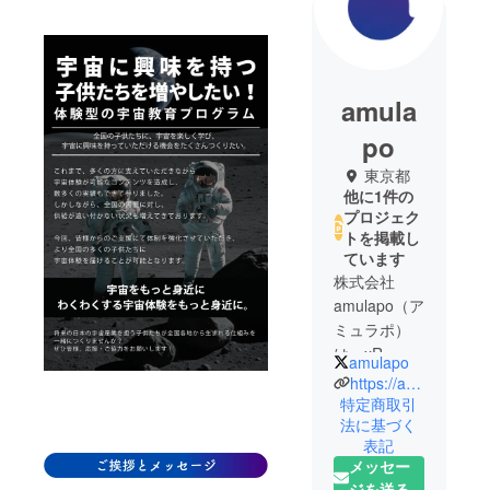
amula
po
東京都
他に1件の
プロジェク
トを掲載し
ています
株式会社
amulapo（ア
ミュラポ）
は、xR・ロ
amulapo
ボット・AIな
https://amulapo-inc.com/
どを活用し
特定商取引
法に基づく
た宇宙ソ
表記
リューショ
メッセー
ン開発会社
ジを送る