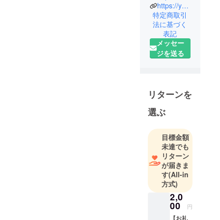
https://yuzukijmw.my.canva.site/yuzukimw
たとで、性
特定商取引
被害や不妊
法に基づく
で苦しんで
表記
きました。
メッセー
性の知識は
ジを送る
「人生をも
左右する1番
大切なこと
リターンを
なのになぜ
誰も教えて
選ぶ
くれない
の？」と強
目標金額
く思い、私
未達でも
の経験を元
リターン
に肯定的な
が届きま
性の知識と
す
(All-in
スキルを伝
方式)
える活動を
2,0
していま
00
円
す。
【お礼