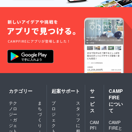
カテゴリー
起案サポート
サ
CAMP
ー
FIRE
テク
ま
プ
ス
ビ
につい
ノロ
ち
ロ
タ
ス
て
ジー
づ
ジ
ッ
・ガ
く
ェ
フ
CAM
CAMP
ジェ
り
ク
に
PFI
FIREと
ット
・
ト
相