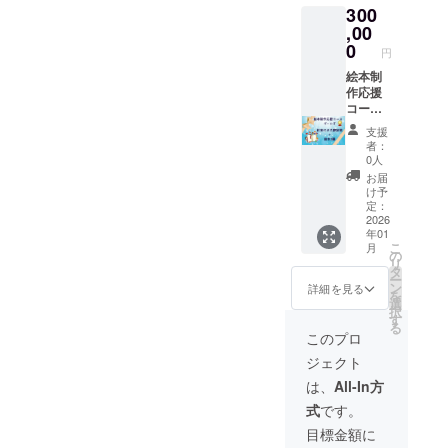
300
望され
だきま
るお名
す。 ・
,00
前をご
掲載期
0
円
記入く
間：
ださい
2026年
絵本制
・完成
1月発売
作応援
した性
予定の
コー
教育絵
初版本
ス ス
支援
本1冊お
に記載
ポン
者：
送りし
・掲載
サー企
0人
ます。
方法：
業様募
お届
最終
集 ■
け予
ページ
ゴール
定：
に記載
ド：企
2026
年01
・注意
業様の
こ
月
事項：
お名前
の
リ
支援
とロゴ
タ
ー
時、必
とQR
ン
詳細を見る
を
ず備考
コード
選
択
欄に掲
（ホー
す
る
載を希
ムペー
このプロ
望され
ジ等）
ジェクト
るお名
を絵本
前をご
に記載
は、
All-In方
記入く
させて
式
です。
ださ
いただ
い。
きま
目標金額に
ロゴ画
す。 ・