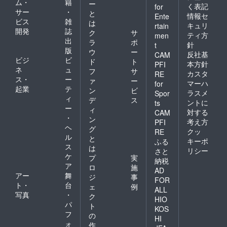
ム・
籍
ー
く表記
for
サー
・
と
情報セ
Ente
ビス
雑
は
キュリ
rtain
開発
誌
ク
サ
ティ方
men
出
ラ
ポ
針
t
版
ウ
ー
反社基
CAM
ビジ
ビ
ド
ト
本方針
PFI
ネ
ュ
フ
サ
カスタ
RE
ス・
ー
ァ
ー
マーハ
for
起業
テ
ン
ビ
ラスメ
Spor
ィ
デ
ス
ントに
ts
ー
ィ
対する
CAM
・
ン
考え方
PFI
ヘ
グ
クッ
RE
ル
と
キーポ
ふる
ス
は
リシー
さと
ケ
プ
実
納税
ア
ロ
施
AD
アー
舞
ジ
事
FOR
ト・
台
ェ
例
ALL
写真
・
ク
HIO
パ
ト
KOS
フ
の
HI
ォ
作