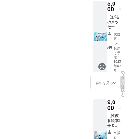
5,0
ページ
前後 ・
00
円
サイ
【お礼
ズ：A4
のメッ
サイズ
セー
・ハー
ジ】 感
ドカ
支援
謝の気
バー ※
者：
持ちを
何度も
3人
込め
繰り返
お届
て、お
し読ん
け予
礼の
でいた
定：
メッ
2025
だける
年09
セージ
ような
こ
月
をお送
丈夫な
の
リ
りしま
絵本を
タ
ー
す。
作りま
ン
詳細を見る
を
※2000
す。 ■
選
択
円と同
クリア
す
る
じ内容
ファイ
9,0
です。
ル ・A4
00
サイ
円
ズ ・
【性教
感情＆
育絵本2
境界線
冊＆ク
＆プラ
リア
イベー
支援
ファイ
トパー
者：