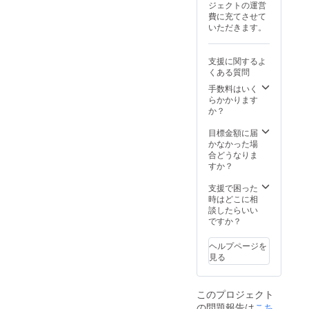
ジェクトの運営
ドなど
費に充てさせて
の画像
いただきます。
の受け
渡しに
ついて
支援に関するよ
は、プ
くある質問
ロジェ
クト終
手数料はいく
了後に
らかかります
お送り
か？
する
メール
目標金額に届
をご確
かなかった場
認くだ
合どうなりま
さい。
すか？
・完成
した性
支援で困った
教育絵
時はどこに相
本3冊お
談したらいい
送りし
ですか？
ます。
ヘルプページを
見る
このプロジェクト
の問題報告は
こち