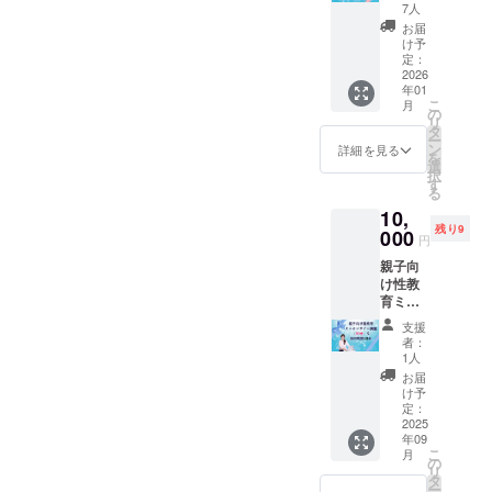
ル2
ツのイ
7人
点】
ラスト
お届
ご家庭
入り
け予
に1冊、
定：
プラ
2026
年01
ス、お
こ
月
友達の
の
リ
プレゼ
タ
ー
ントに
ン
詳細を見る
を
おすす
選
択
めで
す
る
す。 ■
10,
絵本 ・
残り9
予定
000
円
ページ
親子向
数：30
け性教
ページ
育ミニ
前後 ・
オンラ
サイ
支援
イン講
ズ：A4
者：
座（30
サイズ
1人
分）＆
・ハー
お届
個別相
ドカ
け予
談30分
バー ※
定：
・有効
2025
何度も
年09
期限：
繰り返
こ
月
2026年
し読ん
の
リ
3月末ま
でいた
タ
ー