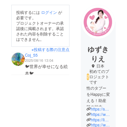
投稿するには
ログイン
が
必要です。
プロジェクトオーナーの承
認後に掲載されます。承認
された内容を削除すること
はできません。
ゆずき
※投稿する際の注意点
Coj_55
りえ
2025/08/16 13:04
日本
🐦世界が幸せになる絵
初めてのプ
本🐦
ロジェクト
です
性のタブー
をHappyに変
える！助産
師の柚木理
https://sukoyaka-hokenshitsu.com/
恵です。
https://www.youtube.com/@gyuttotime
私は性の知
https://lin.ee/wJ95CkW
https://www.instagram.com/yuzuki_mw
識がなかっ