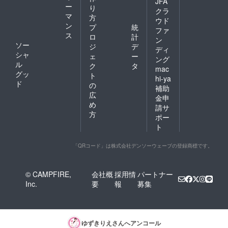
JFA
ー
り
クラ
マ
方
ウド
ン
プ
統
ファ
ス
ロ
計
ン
ソー
ジ
デ
ディ
シャ
ェ
ー
ング
ル
ク
タ
mac
グッ
ト
hi-ya
ド
の
補助
広
金申
め
請サ
方
ポー
ト
「QRコード」は株式会社デンソーウェーブの登録商標です。
© CAMPFIRE,
会社概
採用情
パートナー
Inc.
要
報
募集
ゆずきりえ
さんへアンコール