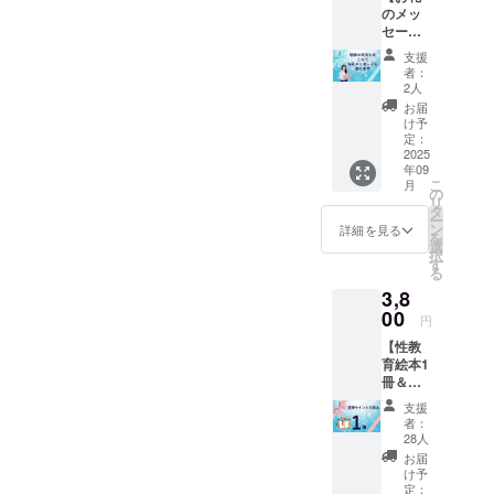
そんな中、
のメッ
セー
愛着形成と
ジ】 感
心の成長が
支援
謝の気
者：
性教育の
持ちを
2人
込め
根っこに必
お届
て、お
け予
要なことを
礼の
定：
体得しまし
メッ
2025
年09
セージ
た。その気
こ
月
をお送
の
づきを絵本
リ
りしま
タ
ー
す。
にして届け
ン
詳細を見る
を
選
たいです。
択
す
る
たくさんの
3,8
親子が「幸
00
円
せに生きる
【性教
力」を育む
育絵本1
ことができ
冊＆直
るように応
筆サイ
支援
ン】
援よろしく
者：
ご家庭
28人
お願いいた
に1冊、
お届
します。
ぜひご
け予
活用く
定：