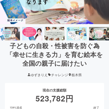
子どもの自殺・性被害を防ぐ為
「幸せに生きる力」を育む絵本を
全国の親子に届けたい
ゆずきりえ
チャレンジ
栃木県
現在の支援総額
523,782
円
終了
104
%達成