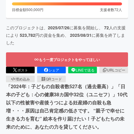
目標金額
500,000
円
支援者数
72
人
このプロジェクトは、
2025/07/26
に募集を開始し、
72
人の支援
により
523,782
円の資金を集め、
2025/08/31
に募集を終了しま
した
もう一度プロジェクトをやってほしい
ポスト
シェア
LINEで送る
URLコピー
埋め込み
QRコード
「2024年：子どもの自殺者数527名（過去最高）」「日
本の子ども：心の健康38カ国中32位（ユニセフ）」10代
以下の性被害や産後うつによる妊産婦の自殺も急
増・・・原因は自己肯定感の低さです。 “親子で幸せに
生きる力を育む” 絵本を作り届けたい！子どもたちの未
来のために、あなたの力を貸してください。