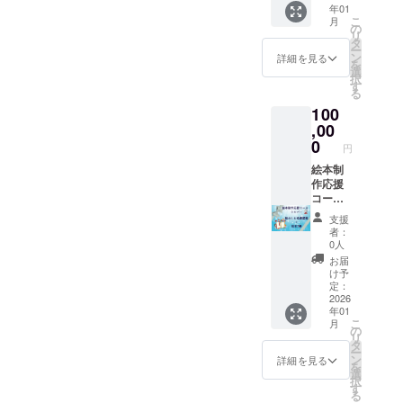
ツのイ
年01
業様の
ラスト
こ
月
お名前
の
入り
リ
を絵本
タ
ー
に記載
ン
詳細を見る
を
させて
選
択
いただ
す
る
きま
100
す。 ・
掲載期
,00
間：
0
円
2026年
1月発売
絵本制
予定の
作応援
初版本
コー
に記載
ス ス
支援
・掲載
ポン
者：
方法：
サー企
0人
企業名
業様募
お届
を最終
集 ■シ
け予
ページ
ル
定：
に記載
バー：
2026
年01
・注意
企業様
こ
月
事項：
のお名
の
リ
支援
前とロ
タ
ー
時、必
ゴを絵
ン
詳細を見る
を
ず備考
本に記
選
択
欄に掲
載させ
す
る
載を希
ていた