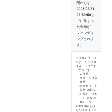
関わらず、
像の受
掲載期
け渡し
間：
2025/08/31
につい
2026年
23:59:59
ま
ては、
1月発売
プロ
予定の
でに集まっ
ジェク
初版本
た金額が
ト終了
に記載
後にお
・掲載
ファンディ
送りす
方法：
ングされま
るメー
絵本の
ルをご
最終
す。
確認く
ページ
ださ
に記載
い。 ・
・注意
支援金の使い道
完成し
事項：
集まった支援金
た性教
支援
は以下に使用す
育絵本2
時、必
る予定です。
冊お送
ず備考
人件費
りしま
欄に掲
リターン仕入
す。
載を希
れ費
望され
絵本制作・印
るお名
刷費 全国へ
前をご
の配布・送料
記入く
PR・啓発活
ださ
動の一部
い。
※目標金額を超
ロゴや
えた場合はプロ
QRコー