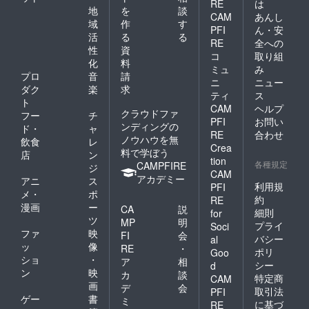
RE
は
地
を
談
CAM
あんし
域
作
す
PFI
ん・安
活
る
る
RE
全への
性
資
コ
取り組
化
料
ミュ
み
プロ
音
請
ニ
ニュー
ダク
楽
求
ティ
ス
ト
CAM
ヘルプ
クラウドファ
フー
チ
PFI
お問い
ンディングの
ド・
ャ
RE
合わせ
ノウハウを無
飲食
レ
Crea
料で学ぼう
店
ン
tion
各種規定
CAMPFIRE
ジ
CAM
アカデミー
アニ
ス
利用規
PFI
メ・
ポ
約
RE
漫画
ー
CA
説
細則
for
ツ
MP
明
プライ
Soci
ファ
映
FI
会
バシー
al
ッ
像
RE
・
ポリ
Goo
ショ
・
ア
相
シー
d
ン
映
カ
談
特定商
CAM
画
デ
会
取引法
PFI
ゲー
書
ミ
に基づ
RE