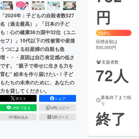
円
まちづくり・地域活性化
「2024年：子どもの自殺者数527
名（過去最高）」「日本の子ど
CAMPFIRE for Social Good
CAMPFIRE Creation
も：心の健康38カ国中32位（ユニ
104%
CAMPFIREふるさと納税
machi-ya
コミュニティ
セフ）」10代以下の性被害や産後
目標金額は
500,000円
うつによる妊産婦の自殺も急
増・・・原因は自己肯定感の低さ
支援者数
です。 “親子で幸せに生きる力を
72
人
育む” 絵本を作り届けたい！子ど
もたちの未来のために、あなたの
力を貸してください。
募集終了まで残
ポスト
シェア
り
LINEで送る
URLコピー
終了
埋め込み
QRコード