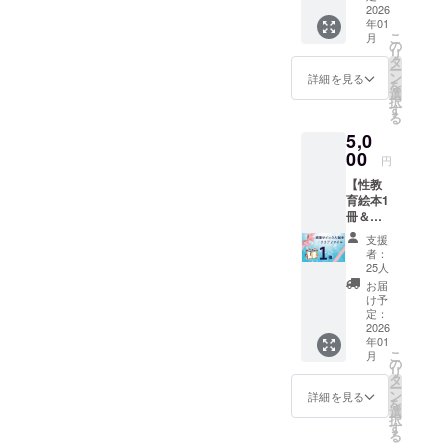
ださ
2026
年01
い。 ■
こ
月
絵本 ・
の
リ
予定
タ
ー
ページ
ン
詳細を見る
を
数：30
選
択
ページ
す
る
前後 ・
5,0
サイ
ズ：A4
00
円
サイズ
【性教
・ハー
育絵本1
ドカ
冊＆ク
バー ※
リア
何度も
支援
ファイ
繰り返
者：
ル1
し読ん
25人
点】
でいた
お届
ご家庭
だける
け予
に1冊、
ような
定：
ぜひご
2026
丈夫な
年01
活用く
絵本を
こ
月
ださ
作りま
の
リ
い。 ■
す。
タ
ー
絵本 ・
ン
詳細を見る
を
予定
選
択
ページ
す
る
数：30