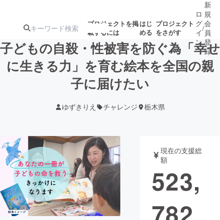
新
ロ
規
グ
会
プロジェクトを掲
はじ
プロジェクト
/
載するには
める
をさがす
イ
員
ン
登
子どもの自殺・性被害を防ぐ為「幸せ
録
に生きる力」を育む絵本を全国の親
子に届けたい
人気のプロ
注目のリ
注目の新着プロ
募集終了が近いプ
もうすぐ公開
ジェクト
ターン
ジェクト
ロジェクト
されます
ゆずきりえ
チャレンジ
栃木県
アート・写真
音楽
現在の支援総
テクノロジー・ガジェット
ゲーム・サ
額
523,
映像・映画
書籍・雑誌
782
ビジネス・起業
チャレンジ