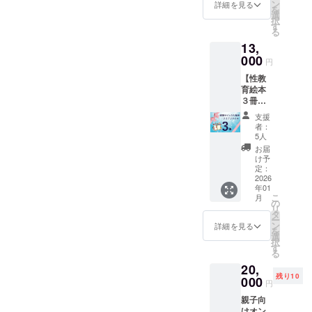
で ・受
だける
ン
詳細を見る
を
講方
ような
選
択
法：オ
丈夫な
す
る
ンライ
絵本を
13,
ン
作りま
（zoom
000
す。 ■
円
）
クリア
【性教
ファイ
育絵本
ル ・A4
３冊＆
サイ
クリア
ズ ・
支援
ファイ
感情＆
者：
ル３
境界線
5人
点】
＆プラ
お届
ご家庭
イベー
け予
に1冊、
定：
トパー
プラ
2026
ツのイ
年01
ス、お
ラスト
こ
月
友達へ
の
入り
リ
のプレ
タ
ー
ゼント
ン
詳細を見る
を
にオス
選
択
スメで
す
る
す。 ■
20,
絵本 ・
残り10
予定
000
円
ページ
親子向
数：30
けオン