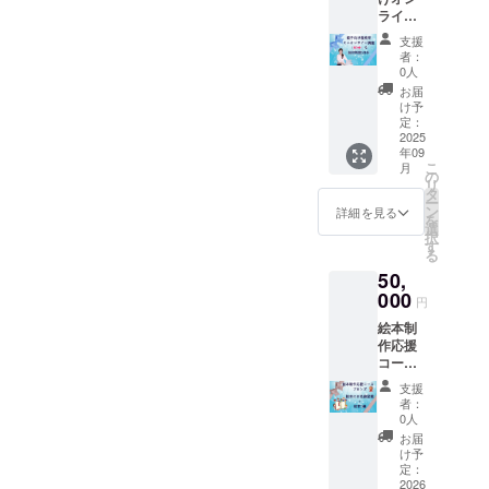
ページ
ライン
前後 ・
性教育
サイ
支援
講座
ズ：A4
者：
（60
サイズ
0人
分）＆
・ハー
お届
個別相
ドカ
け予
談30分
バー ※
定：
・有効
2025
何度も
年09
期限：
繰り返
こ
月
2026年
し読ん
の
リ
3月末ま
でいた
タ
ー
で ・受
だける
ン
詳細を見る
を
講方
ような
選
択
法：オ
丈夫な
す
る
ンライ
絵本を
50,
ン
作りま
（zoom
000
す。 ■
円
）
クリア
絵本制
ファイ
作応援
ル ・A4
コー
サイ
ス ス
ズ ・
支援
ポン
感情＆
者：
サー企
境界線
0人
業様募
＆プラ
お届
集 ■ブ
イベー
け予
ロン
定：
トパー
ズ：企
2026