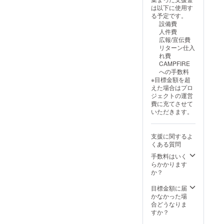
間：2025年12月
者全員のサイン
は以下に使用す
の公開から10年
入り色紙＋恋愛
る予定です。
間掲載、事業が
山河撮影で使用
設備費
存続する限り掲
したさそり監督
人件費
載 掲載方法：
の絵コンテ＋他
広報/宣伝費
文字のみ、掲載
で見れない特別
リターン仕入
サイズはキャス
動画収録時間
れ費
トと同じ大きさ
約5分WEBで特
CAMPFIRE
・注意事項：支
別に鑑賞出来ま
への手数料
援時、必ず備考
す。提供方法：
※目標金額を超
欄に掲載を希望
メールにURLを
えた場合はプロ
されるお名前を
記載します。
ジェクトの運営
ご記入ください
費に充てさせて
いただきます。
支援に関するよ
くある質問
手数料はいく
らかかります
か？
目標金額に届
かなかった場
合どうなりま
すか？