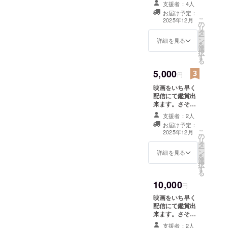
支援者：4人
ソコ』でデ
メール
お届け予定：
ビュー。
こ
2025年12月
の
その後松永
リ
タ
ー
天馬主演
ン
詳細を見る
を
選
『アーバン
択
す
ギャルド天
る
才馬鹿』
5,000
円
津田寛治主
映画をいち早く
演『スコー
配信にて鑑賞出
来ます。さそり
ピオンス
監督、主演俳優3
支援者：2人
ネーク』
人のお礼のメー
お届け予定：
CAMPFIRE
ル+ここでしか手
こ
2025年12月
の
に入らない映画
では
リ
タ
の名シーンの写
ー
魔女のマイ
ン
真
詳細を見る
を
選
ノリティ、
択
す
猿ゴリラチ
る
10,000
ンパン
円
ジー、
映画をいち早く
配信にて鑑賞出
男はくらい
来ます。さそり
よに次いで
監督、ここでし
支援者：2人