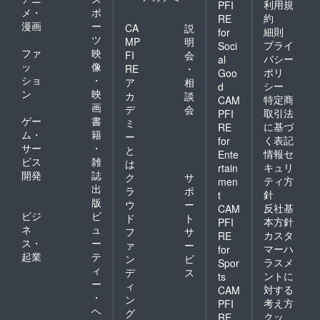
利用規
PFI
メ・
ポ
約
RE
漫画
ー
CA
説
細則
for
ツ
MP
明
プライ
Soci
ファ
映
FI
会
バシー
al
ッ
像
RE
・
ポリ
Goo
ショ
・
ア
相
シー
d
ン
映
カ
談
特定商
CAM
画
デ
会
取引法
PFI
ゲー
書
ミ
に基づ
RE
ム・
籍
ー
く表記
for
サー
・
と
情報セ
Ente
ビス
雑
は
キュリ
rtain
開発
誌
ク
サ
ティ方
men
出
ラ
ポ
針
t
版
ウ
ー
反社基
CAM
ビジ
ビ
ド
ト
本方針
PFI
ネ
ュ
フ
サ
カスタ
RE
ス・
ー
ァ
ー
マーハ
for
起業
テ
ン
ビ
ラスメ
Spor
ィ
デ
ス
ントに
ts
ー
ィ
対する
CAM
・
ン
考え方
PFI
ヘ
グ
クッ
RE