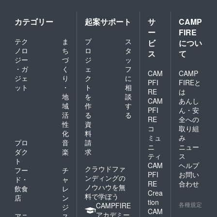
カテゴリー
起案サポート
サ
CAMP
ー
FIRE
テク
ま
プ
ス
ビ
につい
ノロ
ち
ロ
タ
ス
て
ジー
づ
ジ
ッ
・ガ
く
ェ
フ
CAM
CAMP
ジェ
り
ク
に
PFI
FIREと
ット
・
ト
相
RE
は
地
を
談
CAM
あんし
域
作
す
PFI
ん・安
活
る
る
RE
全への
性
資
コ
取り組
化
料
ミュ
み
プロ
音
請
ニ
ニュー
ダク
楽
求
ティ
ス
ト
CAM
ヘルプ
クラウドファ
フー
チ
PFI
お問い
ンディングの
ド・
ャ
RE
合わせ
ノウハウを無
飲食
レ
Crea
料で学ぼう
店
ン
tion
各種規定
CAMPFIRE
ジ
CAM
アカデミー
アニ
ス