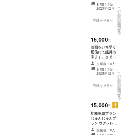
恋愛山河が4
か手に入らない
お届け予定：
映画の名シーン
度目の挑戦
こ
2025年12月
の
の写真+映画恋愛
リ
となる。
タ
山河のクレジッ
ー
ン
トに名前を掲
詳細を見る
を
選
載。 ・掲載期
択
す
間：2025年12月
る
の公開から10年
15,000
間掲載、事業が
円
存続する限り掲
映画をいち早く
載 ・掲載方
配信にて鑑賞出
法：文字のみ、
来ます。さそり
掲載サイズは
監督、主演俳優3
キャストと同じ
支援者：0人
人の手書きのお
大きさ ・注意事
お届け予定：
礼の手紙+ここで
こ
項：支援時、必
2025年12月
の
しか手に入らな
リ
ず備考欄に掲載
タ
い映画の名シー
ー
を希望されるお
ン
ンの写真数枚+映
詳細を見る
を
名前をご記入く
選
画のエンドクレ
択
ださい
す
ジットへのお名
る
前の掲載 掲載期
15,000
間：2025年12月
円
の公開から10年
初咲里奈プラン
間掲載、事業が
じゅんじゅんプ
存続する限り掲
ラン ウクレレ高
載 掲載方法：
円寺プランのお
文字のみ、掲載
支援者：8人
知らせ ★上記の
サイズはキャス