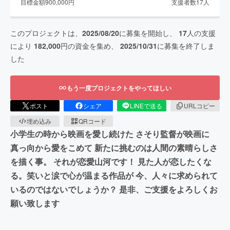
目標金額
900,000
円
支援者数
17
人
このプロジェクトは、
2025/08/20
に募集を開始し、
17
人の支援
により
182,000
円の資金を集め、
2025/10/31
に募集を終了しま
した
もう一度プロジェクトをやってほしい
ポスト
シェア
LINEで送る
URLコピー
埋め込み
QRコード
小学生の時から映画を愛し続けた さそり監督が映画に
真っ向から愛をこめて 新たに挑むのは人間の素晴らしさ
を描く事。 それが恋愛山河です！ 見た人が恋したくな
る。笑いと涙で心が温まる作品が 今、人々に求められて
いるのではないでしょうか？ 是非、ご支援をよろしくお
願い致します