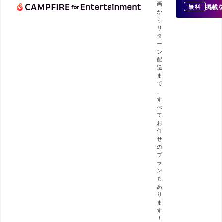
画
掲載
無料
か
ら
リ
タ
ー
ン
配
送
ま
で
、
す
べ
て
お
任
せ
の
プ
ラ
ン
も
あ
り
ま
す
！