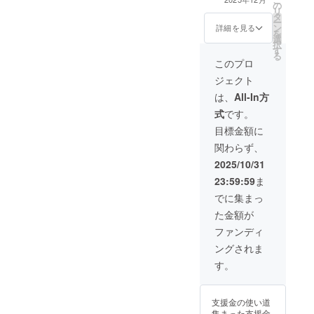
の
愛山河特製ブロ
入らない映画の
リ
を希望されるお
タ
マイド＋手書き
名シーンの写真
ー
名前をご記入く
ン
の手紙＋クラ
+映画のエンドク
詳細を見る
を
ださい +恋愛山
選
ファン限定 別冊
レジットへのお
択
河特製ステッ
す
月刊初咲里奈(撮
名前の掲載掲載
る
カー名刺サイズ
影日誌） ● ウク
期間：2025年12
このプロ
カラー＋恋愛山
レレ高円寺プラ
月の公開から10
河クリアファイ
ジェクト
ン サイン入りウ
年間掲載、事業
ルA4両面カラー
クレレ高円寺恋
が存続する限り
は、
All-In方
＋主演俳優と監
愛山河特製ブロ
掲載 ・掲載方
督から手書きの
式
です。
マイド＋お礼の
法：文字のみ、
お礼の手紙＋出
手書き手紙＋ウ
掲載サイズは
目標金額に
演者全員のサイ
クレレ高円寺自
キャストと同じ
ン入り色紙
関わらず、
作の詩。便箋大
大きさ ・注意事
●じゅんじゅんプ
項：支援時、必
2025/10/31
ラン サイン入り
ず備考欄に掲載
23:59:59
ま
じゅんじゅん恋
を希望されるお
愛山河特製ブロ
名前をご記入く
でに集まっ
マイド＋お礼の
ださい +恋愛山
た金額が
手書きの手紙＋
河特製ステッ
自筆イラスト葉
カー名刺サイズ
ファンディ
書大 +ここでし
カラー ＋恋愛山
ングされま
か手に入らない
河クリアファイ
映画の名シーン
ルA4サイズカ
す。
の写真数枚+映画
ラー裏表印刷＋
のエンドクレ
主演俳優と監督
ジットへのお名
から手書きのお
支援金の使い道
前の掲載 掲載期
礼の手紙＋出演
集まった支援金