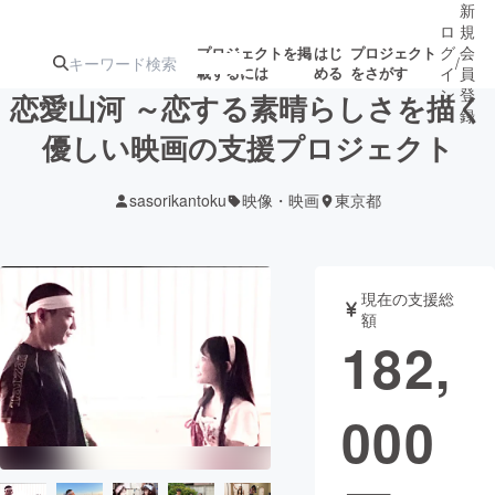
新
ロ
規
グ
会
プロジェクトを掲
はじ
プロジェクト
/
載するには
める
をさがす
イ
員
ン
登
恋愛山河 ～恋する素晴らしさを描く
録
優しい映画の支援プロジェクト
人気のプロ
注目のリ
注目の新着プロ
募集終了が近いプ
もうすぐ公開
sasorikantoku
映像・映画
東京都
ジェクト
ターン
ジェクト
ロジェクト
されます
アート・写真
音楽
現在の支援総
額
182,
テクノロジー・ガジェット
ゲーム・サ
000
映像・映画
書籍・雑誌
ビジネス・起業
チャレンジ