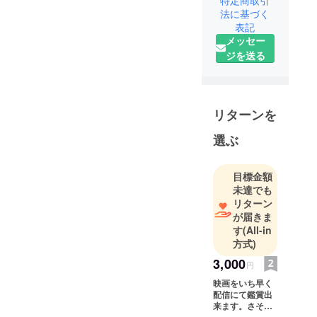
い集団大川
法に基づく
表記
興業に所
メッセー
属。脱退後
ジを送る
は竹中直人
氏に師事
し、俳優の
道へ。
リターンを
ファンシィ
ダンス、マ
選ぶ
ルタイの
女、タオの
目標金額
月、地獄で
未達でも
なぜ悪い、
リターン
日本以外全
が届きま
す
(All-in
部沈没等映
方式)
画に出演。
監督として
3,000
円
山田花子原
映画をいち早く
作鳥肌実主
配信にて鑑賞出
来ます。さそり
演『魂のア
監督からお礼の