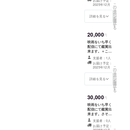
お届け予定：
15000円のご支
トと同じ大きさ
こ
2025年12月
の
援各俳優プラン
・注意事項：支
リ
タ
の詳しい内容で
援時、必ず備考
ー
ン
す、 ●映画をい
詳細を見る
欄に掲載を希望
を
選
ち早く配信にて
されるお名前を
択
す
鑑賞出来ます。
ご記入ください
る
●さそり監督の手
恋愛山河特製ス
20,000
書きのサインと
円
テッカー名刺サ
イラスト入りお
イズカラー
映画をいち早く
礼の手紙。 主演
配信にて鑑賞出
俳優3人初咲里奈
来ます。＋ここ
さん、ウクレレ
でしか手に入ら
高円寺さん、大
支援者：1人
ない映画の名
山淳（じゅん
お届け予定：
シーンの写真数
こ
じゅん）さん、
2025年12月
の
枚+映画のエンド
リ
それぞれ好きな
タ
クレジットへの
ー
お一人を選んで
ン
お名前の掲載 掲
詳細を見る
を
頂き、ご支援さ
選
載期間：2025年
択
れる俳優さんの
す
12月の公開から
る
手書きのお礼の
10年間掲載、事
手紙とおまけ一
30,000
業が存続する限
円
品。 選択される
り掲載 掲載方
俳優さんのお名
映画をいち早く
法：文字のみ、
前をメールにて
配信にて鑑賞出
掲載サイズは
ご明記ください
来ます。さそり
キャストと同じ
ませ。 ●初咲里
監督、主演俳優3
大きさ ・注意事
支援者：0人
奈プラン サイン
人のお礼の手紙
項：支援時、必
お届け予定：
入り初咲里奈恋
+ここでしか手に
こ
ず備考欄に掲載
2025年12月