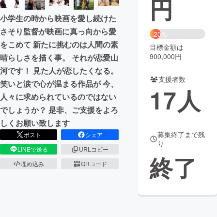
円
小学生の時から映画を愛し続けた
まちづくり・地域活性化
さそり監督が映画に真っ向から愛
20%
をこめて 新たに挑むのは人間の素
目標金額は
CAMPFIRE for Social Good
CAMPFIRE Creation
900,000円
晴らしさを描く事。 それが恋愛山
CAMPFIREふるさと納税
machi-ya
コミュニティ
河です！ 見た人が恋したくなる。
支援者数
笑いと涙で心が温まる作品が 今、
17
人
人々に求められているのではない
でしょうか？ 是非、ご支援をよろ
しくお願い致します
募集終了まで残
ポスト
シェア
り
LINEで送る
URLコピー
終了
埋め込み
QRコード