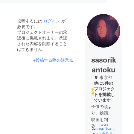
投稿するには
ログイン
が
必要です。
プロジェクトオーナーの承
認後に掲載されます。承認
された内容を削除すること
はできません。
sasorik
※投稿する際の注意点
antoku
東京都
他に3件の
プロジェク
トを掲載し
ています
子供の頃よ
り、絵画、
映画を制
作。演劇を
sasorikantoku
経て、お笑
特定商取引