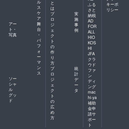
ル
と
キーポ
ふる
ス
は
リシー
さと
ケ
プ
実
納税
ア
ロ
施
AD
アー
舞
ジ
事
FOR
ト・
台
ェ
例
ALL
写真
・
ク
HIO
パ
ト
KOS
フ
の
HI
ォ
作
JFA
ー
り
クラ
マ
方
ウド
ン
プ
統
ファ
ス
ロ
計
ン
ソー
ジ
デ
ディ
シャ
ェ
ー
ング
ル
ク
タ
mac
グッ
ト
hi-ya
ド
の
補助
広
金申
め
請サ
方
ポー
ト