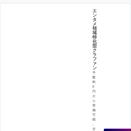
エ
ン
タ
メ
領
域
特
化
型
ク
ラ
フ
ァ
ン
手
数
料
0
円
か
ら
実
施
可
能
。
企