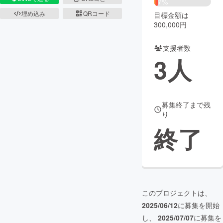
7%
埋め込み
QRコード
目標金額は
まちづくり・地域活性化
300,000円
支援者数
CAMPFIRE for Social Good
CAMPFIRE Creation
3
人
CAMPFIREふるさと納税
machi-ya
コミュニティ
募集終了まで残
り
終了
このプロジェクトは、
2025/06/12
に募集を開始
し、
2025/07/07
に募集を