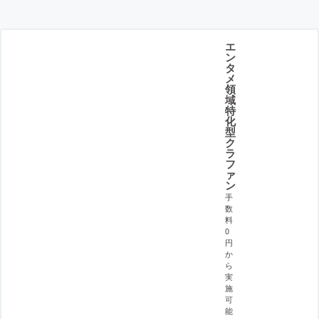
エ
ン
タ
メ
領
域
特
化
型
ク
ラ
フ
ァ
ン
手
数
料
0
円
か
ら
実
施
可
能