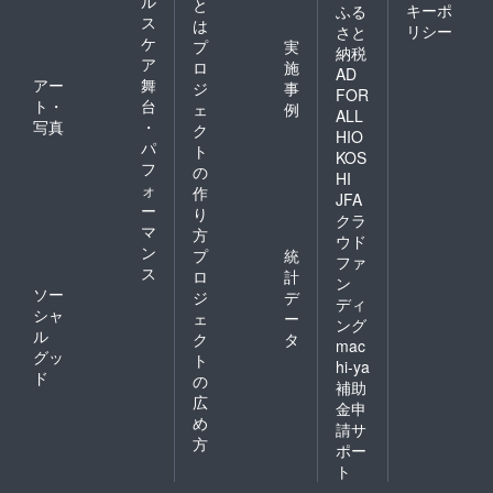
ル
と
キーポ
ふる
ス
は
リシー
さと
ケ
プ
実
納税
ア
ロ
施
AD
アー
舞
ジ
事
FOR
ト・
台
ェ
例
ALL
写真
・
ク
HIO
パ
ト
KOS
フ
の
HI
ォ
作
JFA
ー
り
クラ
マ
方
ウド
ン
プ
統
ファ
ス
ロ
計
ン
ソー
ジ
デ
ディ
シャ
ェ
ー
ング
ル
ク
タ
mac
グッ
ト
hi-ya
ド
の
補助
広
金申
め
請サ
方
ポー
ト