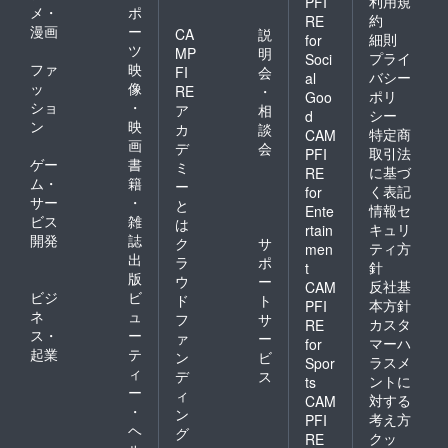
利用規
PFI
メ・
ポ
約
RE
漫画
ー
CA
説
細則
for
ツ
MP
明
プライ
Soci
ファ
映
FI
会
バシー
al
ッ
像
RE
・
ポリ
Goo
ショ
・
ア
相
シー
d
ン
映
カ
談
特定商
CAM
画
デ
会
取引法
PFI
ゲー
書
ミ
に基づ
RE
ム・
籍
ー
く表記
for
サー
・
と
情報セ
Ente
ビス
雑
は
キュリ
rtain
開発
誌
ク
サ
ティ方
men
出
ラ
ポ
針
t
版
ウ
ー
反社基
CAM
ビジ
ビ
ド
ト
本方針
PFI
ネ
ュ
フ
サ
カスタ
RE
ス・
ー
ァ
ー
マーハ
for
起業
テ
ン
ビ
ラスメ
Spor
ィ
デ
ス
ントに
ts
ー
ィ
対する
CAM
・
ン
考え方
PFI
ヘ
グ
クッ
RE