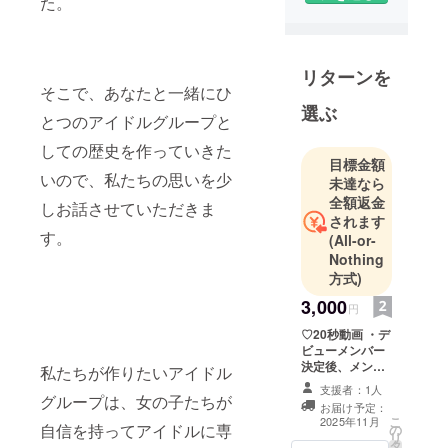
た。
リターンを
そこで、あなたと一緒にひ
選ぶ
とつのアイドルグループと
しての歴史を作っていきた
目標金額
いので、私たちの思いを少
未達なら
全額返金
しお話させていただきま
されます
す。
(All-or-
Nothing
方式)
3,000
円
♡20秒動画 ・デ
ビューメンバー
決定後、メン
私たちが作りたいアイドル
バー全員から20
支援者：1人
秒動画が届きま
グループは、女の子たちが
お届け予定：
す ・ニックネー
こ
2025年11月
自信を持ってアイドルに専
の
ム、TwitterIDを
リ
タ
備考欄にご記入