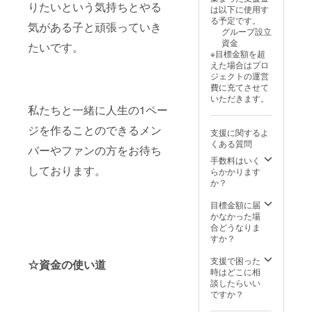
りたいという気持ちとやる
は以下に使用す
る予定です。
気がある子と頑張っていき
グループ設立
資金
たいです。
※目標金額を超
えた場合はプロ
ジェクトの運営
費に充てさせて
いただきます。
私たちと一緒に人生の1ペー
ジを作ることのできるメン
支援に関するよ
くある質問
バーやファンの方をお待ち
手数料はいく
しております。
らかかります
か？
目標金額に届
かなかった場
合どうなりま
すか？
支援で困った
☆資金の使い道
時はどこに相
談したらいい
ですか？