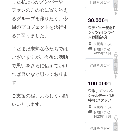
した私たちがメンバーや
ン
推しメンから
詳細を見る
を
選
チェキに落書き
択
ファンの方の心に寄り添え
す
をさせていただ
る
きます。 記念T
るグループを作りたく、今
30,000
シャツ サイズ：
円
S-LL (その他サ
回のプロジェクトを決行す
♡デビュー記念T
イズをご希望の
シャツ+オンライ
方はご相談くだ
るに至りました。
ンお話会5分
さい) カラー展
(zoom)+推しメ
開：白 デザイ
支援者：0人
ンアクリルスタ
まだまだ未熟な私たちでは
ン：後ほど公開
お届け予定：
ンド+囲みチェキ
こ
備考欄にニック
2025年11月
の
・(ワンマンライ
ございますが、今後の活動
リ
ネーム、
タ
ブ開催が決定し
ー
TwitterIDの記載
ン
で思いをさらに伝えていけ
た場合、最前チ
詳細を見る
を
をお願いしま
選
ケット確約) 記念
択
す。
れば良いなと思っておりま
す
Tシャツ サイ
る
ズ：S-LL (その
す。
100,000
他サイズをご希
円
望の方はご相談
♡推しメンスペ
ください) カラー
ご支援の程、よろしくお願
シャルデート1.5
展開：白 デザイ
時間 (スタッフ同
ン：後ほど公開
いいたします。
伴、チェキ3枚撮
オンラインお話
支援者：0人
影可) 開催場所：
会5分(zoom) 開
お届け予定：
都内近郊 開催日
こ
催日程：2025年
2025年11月
の
時：2025年11月
リ
11月頃 (支援者
タ
頃(支援者様と相
ー
様と要相談の上
ン
談の上日時を決
詳細を見る
を
日時を決定致し