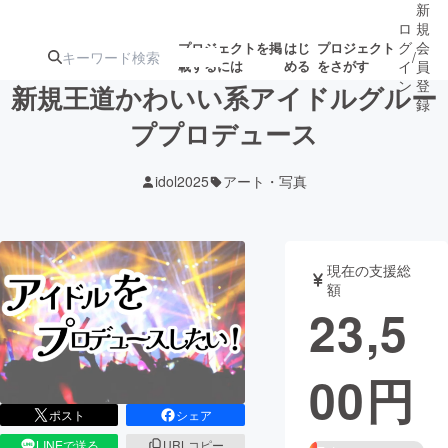
新
ロ
規
グ
会
プロジェクトを掲
はじ
プロジェクト
/
載するには
める
をさがす
イ
員
ン
登
新規王道かわいい系アイドルグルー
録
ププロデュース
人気のプロ
注目のリ
注目の新着プロ
募集終了が近いプ
もうすぐ公開
idol2025
アート・写真
ジェクト
ターン
ジェクト
ロジェクト
されます
アート・写真
音楽
現在の支援総
額
23,5
テクノロジー・ガジェット
ゲーム・サ
00
円
映像・映画
書籍・雑誌
ポスト
シェア
ビジネス・起業
チャレンジ
LINEで送る
URLコピー