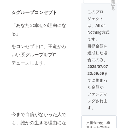
選
定致します。) 開
択
ます。) 推しメン
す
催場所は公共の
る
アクリルスタン
場からお客様が
このプロ
☆グループコンセプト
ド サイズ：
選択可能です
120mm×150m
ジェクト
が、デート費用
m(予定) 備考欄
「あなたの幸せの理由にな
(メンバー、同行
は、All-or-
にニックネー
スタッフ分含む)
ム、TwitterIDの
Nothing方式
る」
はお客様の負担
記載をお願いし
とさせていただ
です。
ます。
きます。 詳細は
目標金額を
をコンセプトに、王道かわ
TwitterのDMに
てご連絡させて
達成した場
いい系グループをプロ
いただきます。
合にのみ、
備考欄にニック
デュースします。
ネーム、
2025/07/07
TwitterIDの記載
23:59:59
ま
をお願いしま
す。
でに集まっ
た金額が
ファンディ
ングされま
す。
今まで自信がなかった人で
も、誰かの生きる理由にな
支援金の使い道
集まった支援金