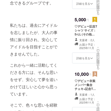
ー
念できるグループです。
ン
ください
詳細を見る
を
選
択
す
る
5,000
円
私たちは、過去にアイドル
♡デビュー記念T
シャツ サイズ：
を志しましたが、大人の事
S-LL (その他サ
イズをご希望の
情に振り回され、安心して
支援者：2人
方はご相談くだ
お届け予定：
さい) カラー展
アイドルを目指すことがで
こ
2025年11月
の
開：白 デザイ
リ
きませんでした。
タ
ン：後ほど公開
ー
ン
備考欄にニック
詳細を見る
を
選
ネームの記載を
択
これから一緒に活動してく
す
お願いします
る
ださる方には、そんな思い
10,000
円
をせず、安心して夢を追い
♡デビュー衣装
メンバー集合
かけてほしいと心から思っ
チェキ+記念T
シャツ ・(ワンマ
ています。
支援者：1人
ンライブ開催が
お届け予定：
決定した場合、
こ
2025年11月
の
そこで、色々な思いを経験
前方チケット確
リ
タ
約) ・お渡しの際
ー