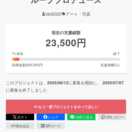
idol2025
アート・写真
現在の支援総額
23,500
円
終了
7
%達成
目標金額
300,000
円
支援者数
3
人
このプロジェクトは、
2025/06/12
に募集を開始し、
2025/07/07
に募集を終了しました
もう一度プロジェクトをやってほしい
ポスト
シェア
LINEで送る
URLコピー
埋め込み
QRコード