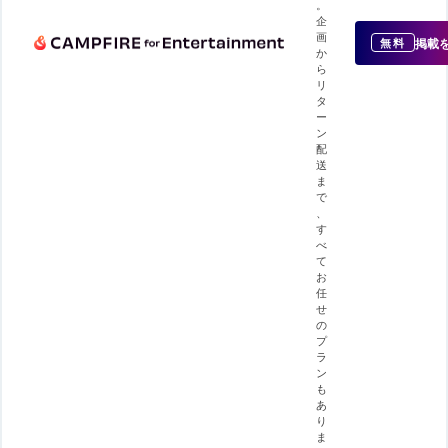
。
企
画
掲載
無料
か
ら
リ
タ
ー
ン
配
送
ま
で
、
す
べ
て
お
任
せ
の
プ
ラ
ン
も
あ
り
ま