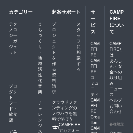
カテゴリー
起案サポート
サ
CAMP
ー
FIRE
テク
ま
プ
ス
ビ
につい
ノロ
ち
ロ
タ
ス
て
ジー
づ
ジ
ッ
・ガ
く
ェ
フ
CAM
CAMP
ジェ
り
ク
に
PFI
FIREと
ット
・
ト
相
RE
は
地
を
談
CAM
あんし
域
作
す
PFI
ん・安
活
る
る
RE
全への
性
資
コ
取り組
化
料
ミュ
み
プロ
音
請
ニ
ニュー
ダク
楽
求
ティ
ス
ト
CAM
ヘルプ
クラウドファ
フー
チ
PFI
お問い
ンディングの
ド・
ャ
RE
合わせ
ノウハウを無
飲食
レ
Crea
料で学ぼう
店
ン
tion
各種規定
CAMPFIRE
ジ
CAM
アカデミー
アニ
ス