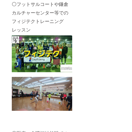
了承い
ん摩
⚪フットサルコートや鎌倉
駐車場
幹バラ
ただけ
マッ
をご利
ンスス
ますよ
カルチャーセンター等での
サージ/
用くだ
トレッ
うお願
指圧/は
さい。
チを組
い申し
フィジテクトレーニング
り/きゅ
(駐輪場
み合わ
上げま
う/」に
はあり
せたク
レッスン
す。
該当し
ます。)
ラスで
【開催
ます。
フィジ
す。 *
日時】
【料金
テク
レッス
火曜
につい
ホーム
ンの流
日：17
て】 当
ページ
れ: * ピ
時～19
院は自
→https:
ラティ
時 木曜
費診療
//physit
スレッ
日：18
のみ
ech.1w
スン (25
時30分
で、保
eb.jp/ ＊
分): 体
～21時
険は取
レッス
幹の
金曜
り扱っ
ンにご
ベース
日：17
ており
参加い
機能を
時30分
ませ
ただく
高める
～19時
ん。 今
にあた
エクサ
土曜
回の料
り、怪
サイズ
日：18
金に
我、体
を行い
時～20
は、施
調不良
ます。 *
時 有効
術３回
による
体幹バ
期限：
分、イ
欠席、
ランス
2025年
ンソー
車の事
スト
7月から
ル作成
故、施
レッチ
2025年
料とイ
設まで
レッス