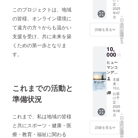
等を踏
これま
ン
じた施
定：
ファン
まえ
で培っ
【フィ
2025
このプロジェクトは、地域
術対応
ディン
て、コ
てきた
年07
ジテク
をさせ
グ終了
ラムや
豊富な
こ
月
の皆様、オンライン環境に
につい
て頂き
の
後、
対話ボ
知識と
リ
て】 ・
ます。
タ
メール
イス形
経験、
て遠方の方々からも温かい
ー
フィジ
＊この
ン
にてビ
詳細を見る
式など
そして
を
テクと
リター
選
ジネス
様々な
支援を受け、共に未来を築
数々の
択
は？(イ
ンの施
す
LINEア
方法で
成功事
る
メージ
術は
カウン
くための第一歩となりま
掲載さ
例を公
10,
動画)
「あん
トが送
せて頂
開しま
→全般
000
す。
摩マッ
られま
きま
円
す。 *
(45
サージ/
す。そ
す。 有
日々の
ヒュー
秒)https
指圧/は
のLINE
効期
健康管
マンコ
://youtu.
り/きゅ
アカウ
限：
理に役
ンディ
be/_obg
う/」に
ントに
2025年
立つ
ショニ
_q2aHs
該当し
ご自身
7月から
支援
ちょっ
ングコ
0?
ます。
の姿勢
者：
2025年
これまでの活動と
とした
ラム&ボ
si=590
【料金
10人
写真2枚
9月末ま
習慣対
イス年
HUzKJI
につい
を送っ
お届
で 提供
応の秘
準備状況
間購読
Dyvb3S
て】 当
け予
ていた
方法：
訣 * ス
＊2025
K →
定：
院は自
だく
プロ
ポーツ
年8月～
2025
より詳
費診療
と、AI
ジェク
トレー
年08
2026年
しく全
のみ
が現在
ト終了
こ
ニング
月
これまで、私は地域の皆様
7月まで
容理解
の
で、保
の姿勢
後に
リ
におけ
の年間
(3
タ
険は取
状態を
メール
と共にスポーツ・健康・医
ー
る効果
購読の
分)https
ン
り扱っ
詳細を見る
見える
でお送
を
的なア
費用に
://youtu.
選
ており
化と点
療・教育・福祉に関わる
りいた
択
プロー
なりま
be/xZ8
す
ませ
数化し