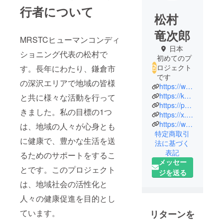
行者について
松村
竜次郎
MRSTCヒューマンコンディ
日本
ショニング代表の松村で
初めてのプ
ロジェクト
す。長年にわたり、鎌倉市
です
の深沢エリアで地域の皆様
https://www.facebook.com/share/1B1KQabjeW/
https://kamakuraculture.com/page
と共に様々な活動を行って
https://physitech.1web.jp/
きました。私の目標の1つ
https://x.com/toshofc?t=wI7RJ6_UxZxFBcsWkgdN3Q&s=09
https://www.instagram.com/longcilangsongcun?igsh=dmF4dnI3dGZjNXNo
は、地域の人々が心身とも
特定商取引
に健康で、豊かな生活を送
法に基づく
表記
るためのサポートをするこ
メッセー
とです。このプロジェクト
ジを送る
は、地域社会の活性化と
人々の健康促進を目的とし
ています。
リターンを