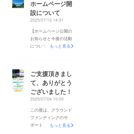
ホームページ開
設について
2025/07/12 14:01
【ホームページ公開の
お知らせと今後の活動
について】皆さまいつ
もっと見る
も温かいご支援ありが
とうございますこの
度、新しいホームペー
ご支援頂きまし
ジが完成しました！
て、ありがとう
https://kamafukasport
ございました！
shari.wixsite.com/web
site-1現在、オンライ
2025/07/04 10:05
ンシステムの準備を進
この度は、グラウンド
めている最中ではござ
ファンディングのサ
いますが、まずはこれ
ポート、誠にありがと
もっと見る
までの活動のご報告を
うございました。迅速