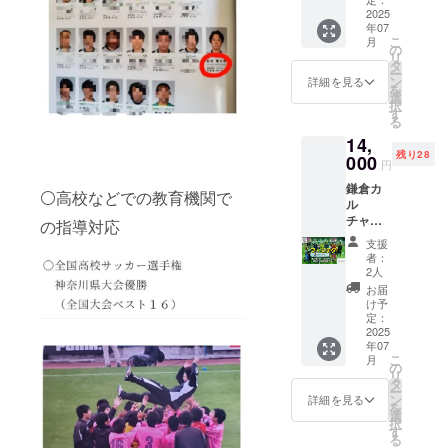
容理解
ング終
なたの
た、
上げま
ン10回
2025
たイン
術対応
(3
了後、8
変化の
ネット
す。
年07
券 鎌倉
ター
をさせ
分)https
月より
きっか
環境
こ
月
【開催
カル
ネット
て頂き
の
://youtu.
毎月1回
けにな
等、
リ
日時】
チャー
環境を
ます。
タ
be/xZ8
のペー
ること
レッス
ー
火曜
セン
各自で
＊この
ン
O4Zkpn
詳細を見る
スで開
をお約
ン受講
を
日：17
ターで
ご準備
リター
選
WQ?
催しま
束しま
に必要
択
時～19
は、冷
くださ
ンの施
す
si=2wx
す。今
す。 ご
な環境
る
時 木曜
暖房完
い。 *
術は
zlVTSt
回のリ
興味の
は各自
日：18
14,
備の快
免責事
「あん
m3QVJ
ターン
ある方
で準備
時30分
残り28
適な室
000
項: オン
摩マッ
3C ・
費用
円
は、ぜ
くださ
～21時
内でピ
ライン
サージ/
フィジ
で、
ひお早
い。 ＊
金曜
鎌倉カ
ラティ
レッス
指圧/は
テク理
⚪高校などでの教育機関で
2026年
めにお
オンラ
日：17
ル
スグ
ン中に
り/きゅ
論(フィ
3月まで
申し込
イン
時30分
チャー
ループ
発生す
う/」に
の指導対応
ジテク
ご参加
みくだ
レッス
～19時
セン
レッス
る通信
該当し
の理論
いただ
支援
さい！
ンにご
土曜
ター
ンをご
環境の
ます。
をより
者：
けま
参加い
日：18
フィジ
受講い
不具
【料金
2人
詳しく
す。 ＊
ただく
時～20
テク1ヶ
ただけ
合、機
につい
知る)
お届
開催当
にあた
時 有効
月フ
ます。
器の故
て】 当
け予
→https:
日にご
り、通
期限：
リーパ
これか
定：
障、予
院は自
//gamm
参加い
信環境
2025年
ス(2名)
2025
らの暑
期せぬ
費診療
a.app/d
ただけ
の不具
年07
7月から
＊2025
い季節
中断、
のみ
ocs/-
ない方
合、機
こ
月
2025年
年7月～
も、環
の
および
で、保
ntjhb2s
のため
器の故
リ
月9月末
9月末の
境に左
タ
それに
険は取
5zxvci2
に、記
障、ま
ー
まで 提
いずれ
右され
ン
起因す
り扱っ
詳細を見る
e?
録動画
たは予
を
供方
かの1ヶ
ず安心
選
る損
ており
mode=
と議事
期せぬ
択
法：
月間を
してト
す
害、
ませ
doc ・
録をお
中断な
る
フィジ
ご指定
レーニ
レッス
ん。 今