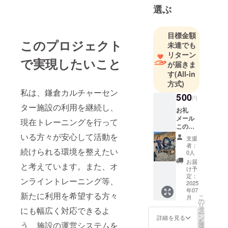
選ぶ
目標金額
このプロジェクト
未達でも
リターン
で実現したいこと
が届きま
す
(All-in
方式)
私は、鎌倉カルチャーセン
500
円
ター施設の利用を継続し、
お礼
メール
現在トレーニングを行って
この度
は、私
いる方々が安心して活動を
支援
たちの
者：
続けられる環境を整えたい
「MRS
0人
TC
お届
と考えています。また、オ
ヒュー
け予
マンコ
定：
ンライントレーニング等、
ンディ
2025
年07
ショニ
新たに利用を希望する方々
こ
月
ングプ
の
リ
ロジェ
タ
にも幅広く対応できるよ
ー
クト」
ン
詳細を見る
を
にご支
う、施設の運営システムを
選