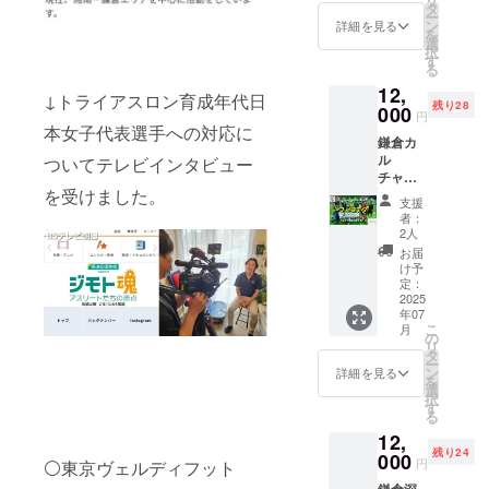
ンディ
7月1日
調整す
タ
テク
願いい
ー
スト
ショニ
から
る「体
ン
詳細を見る
ホーム
たしま
を
レッチ
ング オ
2025年
幹バラ
選
ページ
す。
択
（30分
ンライ
7月末ま
ンスス
す
→https:
る
間）: 全
ンコ
で * 提
トレッ
//physit
身機
12,
ミュニ
供方法:
チ」を
↓トライアスロン育成年代日
ech.1w
能、そ
残り28
ティ会
000
プロ
30分
円
eb.jp/ ＊
して
のご案
ジェク
間。合
本女子代表選手への対応に
レッス
脳・
鎌倉カ
内
ト終了
計55分
ンにご
体・心
ル
MRSTC
ついてテレビインタビュー
後、ご
間の
参加い
の総合
チャー
ヒュー
登録の
ベース
ただく
的な調
を受けました。
セン
マンコ
メール
エクサ
支援
にあた
整を目
ター
ンディ
アドレ
サイズ
者：
り、怪
指しま
フィジ
ショニ
スへ順
を中心
2人
我、体
す。
テク1ヶ
ング代
次お送
に、毎
お届
調不良
レッス
月フ
表の松
りいた
回参加
け予
による
ンは、
リーパ
村と、
定：
しま
者の状
欠席、
参加者
ス(1名)
2025
月1回の
す。 *
況に応
車の事
それぞ
年07
＊2025
オンラ
継続利
じて刺
故、施
こ
月
れの状
年7月～
インコ
の
用:
激量を
設まで
リ
況に合
9月末の
ミュニ
タ
2025年
調整し
の移動
ー
わせて
いずれ
ティ会
ン
8月以降
なが
詳細を見る
中、駐
を
刺激量
かの1ヶ
を実施
選
も継続
ら、全
車対応
択
を調整
月間を
しま
す
をご希
体への
など、
る
しなが
ご指定
す。 こ
望の方
レッス
レッス
ら進め
12,
頂き、
の会
は、本
ンをし
ン中、
られま
残り24
その1ヶ
000
は、今
コンテ
て行き
円
⚪東京ヴェルディフット
外に生
す。
月間が
回のク
ンツ終
ます。
じるい
【参加
鎌倉深