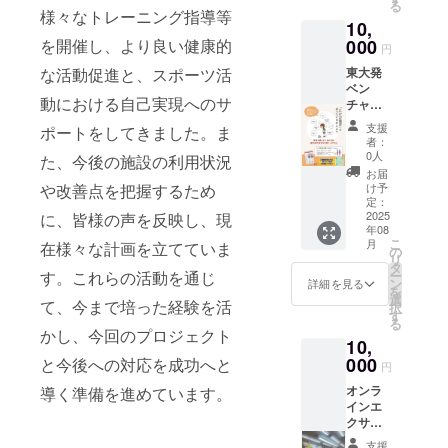
しま
る
チ * 育
す。毎
O4Zkpn
ん。 今
様々なトレーニング指導等
て返信
す。 そ
成年代
10,
週『健
WQ?
回の料
しま
の他：
や成長
康と成
000
を開催し、より良い健康的
si=2wx
金に
す。こ
円
有効期
期特有
長』へ
zlVTSt
は、施
の評価
限後に
の課題
東大発
な活動促進と、スポーツ活
の現場
m3QVJ
術1回分
で、ご
新たに
への具
ベン
からの
3C ・
が含ま
自身の
継続し
動における自己実現へのサ
体的な
チャー
様々な
フィジ
れま
体の課
て、
対応策
企業に
課題対
テク理
す。
題を明
支援
サービ
ポートをしてきました。ま
「どう
よる
応への
論(フィ
【有効
者：
確にで
スをご
すれば
『AI姿
知識や
ジテク
0人
期限と
た、今後の施設の利用状況
きま
利用希
良いの
勢分
経験、
の理論
ご予約
お届
す。 *
望の方
か」
析』10
成功事
をより
け予
や改善点を把握するため
につい
Zoomオ
は、プ
「どう
回分 ス
例等を
定：
詳しく
て】 有
ンライ
ロジェ
向き
マホで
2025
に、皆様の声を反映し、現
掲載さ
知る)
効期
ンレッ
クト終
合って
年08
撮影の
せて頂
→https:
限：
スン
了後に
こ
月
きたの
在様々な計画を立てていま
写真2枚
きま
の
//gamm
2025年
（計3
メール
リ
か」 —
を、プ
す。 有
タ
a.app/d
7月10日
回） 姿
にて送
ー
す。これらの活動を通じ
長年の
ロジェ
効期
ン
ocs/-
詳細を見る
から
勢評価
らせて
を
経験か
クト終
限：
選
ntjhb2s
2025年
で明確
て、今まで培った経験を活
頂くビ
択
ら得た
了後に
2025年
す
5zxvci2
9月末ま
になっ
ジネス
る
実践的
メール
8月から
e?
かし、今回のプロジェクト
で プロ
た課題
LINEに
なヒン
10,
にて送
2026年
mode=
ジェク
に基づ
て、お
トを、
らせて
000
7月末ま
と今後への対応を成功へと
doc ・
ト終了
円
き、オ
申し込
コラム
頂くビ
で 提供
ホーム
後、施
ンライ
みくだ
と対話
オンラ
導く準備を進めています。
ジネス
方法：
ページ
術予約
ンレッ
さい。
ボイス
インエ
LINEに
プロ
表を
スンに
という
クササ
送る事
ジェク
→https:
メール
ご参加
多様な
イズ指
で、AI
ト終了
//physit
でお送
支援
いただ