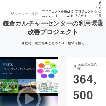
新
ロ
規
グ
会
プロジェクトを掲
はじ
プロジェクト
/
載するには
める
をさがす
イ
員
ン
登
鎌倉カルチャーセンターの利用環境
録
改善プロジェクト
人気のプロ
注目のリ
注目の新着プロ
募集終了が近いプ
もうすぐ公開
松村 竜次郎
まちづくり・地域活性化
ジェクト
ターン
ジェクト
ロジェクト
されます
アート・写真
音楽
現在の支援総
額
364,
テクノロジー・ガジェット
ゲーム・サ
500
映像・映画
書籍・雑誌
ビジネス・起業
チャレンジ