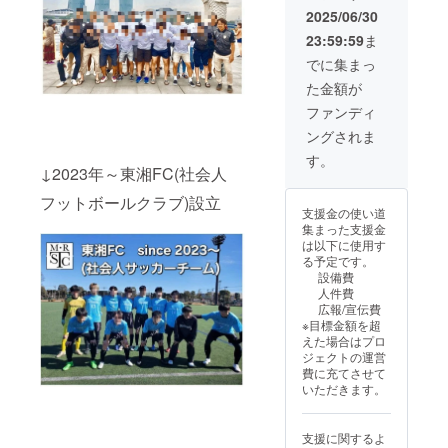
さい。
了承い
提供し
K →
半25分:
2025/06/30
提供方
す。
(駐輪場
ただけ
ていま
より詳
比較的
法:
2025年
はあり
ますよ
23:59:59
ま
す。 ま
しく全
負荷の
Zoomオ
7月10日
ます。)
うお願
ず、当
容理解
少ない
でに集まっ
ンライ
から
フィジ
い申し
院にご
(3
動き
ンアカ
2025年
テク
上げま
た金額が
来院い
分)https
で、ピ
ウント
9月末ま
ホーム
す。 有
ただ
://youtu.
ラティ
ファンディ
とビジ
での期
ページ
効期
き、お
be/xZ8
スの基
ネス
間、月
→https:
限：
ングされま
客様の
O4Zkpn
礎を
LINEア
曜日か
//physit
2025年
足の状
WQ?
じっく
す。
カウン
ら土曜
ech.1w
8月から
態を確
↓2023年～東湘FC(社会人
si=2wx
り習得
トは、
日（水
eb.jp/ ＊
2025年
認しま
zlVTSt
しま
プロ
曜日と
レッス
月12月
フットボールクラブ)設立
す。 そ
m3QVJ
す。 *
ジェク
祝日を
ンにご
支援金の使い道
末まで
の後、
3C ・
後半25
ト終了
除く）
参加い
集まった支援金
提供方
足に
フィジ
分: 参加
後に
の10時
ただく
は以下に使用す
法：
フィッ
テク理
者全体
メール
から17
にあた
る予定です。
Zoomオ
トし、
論(フィ
の状況
で送ら
時、月
り、怪
設備費
ンライ
歩行を
ジテク
を見な
れま
曜日は
我、体
人件費
ンアカ
サポー
の理論
がら、
す。 こ
10時か
調不良
広報/宣伝費
ウント
トする
をより
応用メ
の体験
ら19時
による
※目標金額を超
はプロ
イン
詳しく
ニュー
レッス
までご
欠席、
えた場合はプロ
ジェク
ソール
知る)
を取り
ンを通
予約可
車の事
ジェクトの運営
ト終了
を作成
→https:
入れ、
じて、
能で
故、施
費に充てさせて
後に
しま
//gamm
より効
ご自身
す。予
設まで
いただきます。
メール
す。イ
a.app/d
果的な
の体の
約表に
の移動
でお送
ンソー
ocs/-
トレー
状態を
てご予
中、駐
りいた
ルは、
ntjhb2s
ニング
理解
約をお
車対応
支援に関するよ
しま
靴に入
5zxvci2
を行い
し、よ
願いい