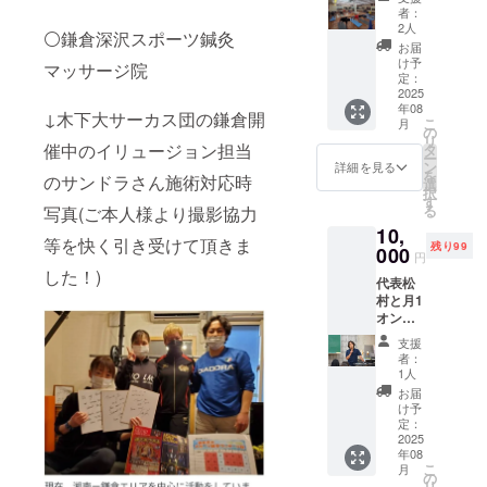
形式で
導10回
での姿
後に
ech.1w
者：
りしま
きま
お届
券(ピラ
勢分析
メール
2人
eb.jp/ 鎌
す。
す。
⚪鎌倉深沢スポーツ鍼灸
け。あ
ティス&
が出来
でお送
倉カル
お届
2025年
レッス
なたの
体幹バ
ます。
りいた
け予
チャー
7月10日
マッサージ院
ンは
現状の
ランス
詳しく
定：
しま
セン
から
Zoomを
課題に
スト
2025
は以下
す。
ター
2025年
使用
年08
光を当
レッチ)
の内容
↓木下大サーカス団の鎌倉開
→https:
9月末ま
し、以
こ
月
て、解
Zoomオ
をご確
の
//kamak
での期
下の内
リ
決へと
ンライ
認くだ
催中のイリュージョン担当
タ
uracult
間、月
容を組
ー
導く具
ンに
さい。
ン
詳細を見る
ure.co
曜日か
み合わ
を
のサンドラさん施術対応時
体的な
て、 体
シセイ
選
m/page
ら土曜
せた合
択
道筋を
幹の
カルテ
す
＊駐
日（水
計55分
る
写真(ご本人様より撮影協力
示しま
ベース
とは？
車場は
曜日と
間で
10,
す。
機能を
https://
ありま
祝日を
等を快く引き受けて頂きま
す。 *
残り99
【購読
高める
000
youtu.b
せん。
円
除く）
ピラ
詳細】 *
「ピラ
e/yJ35z
お車で
した！)
の10時
ティス
代表松
費用:
ティ
KLySPg
お越し
から17
（25分
村と月1
2025年
ス」
有効期
の方
時、月
間）: 体
オンラ
7月1ヶ
レッス
限：
は、近
曜日は
幹の
インコ
月分（4
ンを25
2025年
隣有料
支援
10時か
ベース
ミュニ
回）の
分間、
8月～
者：
駐車場
ら19時
機能を
ティ会
購読費
からだ
2025年
1人
をご利
までご
高める
(8ヶ月
用とな
の全身
12月末
お届
用くだ
予約可
ための
間参加
りま
機能
まで
け予
さい。
能で
レッス
費)
す。 *
と、脳
定：
(駐輪場
す。予
ンで
MRSTC
2025
有効期
と体と
はあり
約表に
す。 *
年08
ヒュー
限:
心を総
ます。)
てご予
こ
体幹バ
月
マンコ
2025年
合的に
の
フィジ
約をお
リ
ランス