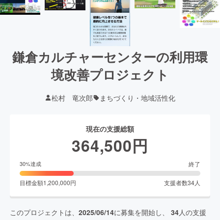
鎌倉カルチャーセンターの利用環
境改善プロジェクト
松村 竜次郎
まちづくり・地域活性化
現在の支援総額
364,500
円
終了
30
%達成
目標金額
1,200,000
円
支援者数
34
人
このプロジェクトは、
2025/06/14
に募集を開始し、
34
人の支援