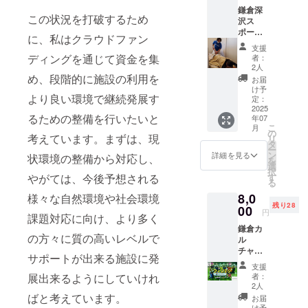
ポーツ
成長力
鎌倉深
態を把
トレー
向上」
この状況を打破するため
沢ス
握し、
ニング
**をサ
ポーツ
それに
指導・
ポート
に、私はクラウドファン
鍼灸
基づい
育成年
する1ヶ
支援
マッ
てオン
代の対
ディングを通じて資金を集
者：
月限定
サージ
ライン
応等、
2人
の特別
院施術
でのピ
め、段階的に施設の利用を
様々な
お届
コンテ
対応(1
ラティ
現状で
け予
ンツを
より良い環境で継続発展す
回分) 1
スと体
定：
の課題
お届け
回45分
2025
幹バラ
対応に
しま
るための整備を行いたいと
年07
～60分
ンスス
つい
す！ な
こ
月
の施術
トレッ
の
て、そ
ぜ、こ
考えています。まずは、現
リ
サービ
チを体
タ
れらに
のコラ
ー
スを提
験でき
ン
どのよ
詳細を見る
状環境の整備から対応し、
ム＆ボ
を
供して
る3回
選
うに対
イスが
択
いま
レッス
す
やがては、今後予想される
応し、
あなた
る
す。 ま
ンの
どのよ
の力に
8,0
ず、当
様々な自然環境や社会環境
パッ
うに向
なるの
残り28
院にご
00
ケージ
き合っ
円
か？ こ
課題対応に向け、より多く
来院い
です。
てきた
の1ヶ月
鎌倉カ
ただ
【プロ
のか、
間
の方々に質の高いレベルで
ル
き、お
グラム
今まで
（2025
チャー
客様の
の流
培って
サポートが出来る施設に発
年7月、
セン
状態を
れ】 *
きた知
支援
毎週1回
ター
確認し
AI姿勢
識や経
者：
展出来るようにしていけれ
×4週
フィジ
それぞ
分析(1
2人
験、成
分）、
テク4回
れの状
ばと考えています。
回) クラ
功事例
お届
松村が
レッス
態に応
ウド
け予