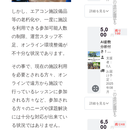
月分(毎
をご確
の
らな
リ
週1回×4
認くだ
タ
い」
ー
週×3ヶ
しかし、エアコン施設備品
さい。
ン
「成長
詳細を見る
を
月) ＊
シセイ
選
期の子
択
等の老朽化や、一度に施設
2025年
カルテ
す
どもと
る
7月～
とは？
の対応
を利用できる参加可能人数
5,0
3ヶ月分
https://
に悩ん
残り
(12回)
00
youtu.b
100
でい
円
の制限、運営スタッフ不
の購読
e/yJ35z
る」 —
AI姿勢
の費用
KLySPg
そんな
足、オンライン環境整備が
分析付
になり
有効期
お悩み
き！オ
ます。
限：
不十分な状況であります。
をお持
ンライ
毎週1回
2025年
ちでは
支援
ンピラ
『健康
8月～
ないで
者：
ティス
その事で、現在の施設利用
力と成
2025年
0人
しょう
＆体幹
長力向
12月末
か？
お届
を必要とされる方々、オン
バラン
上』へ
まで
け予
MRSTC
ススト
向けて
定：
ヒュー
ラインで遠方から施設で
レッチ3
2025
ご提供
マンコ
年08
回体験
させて
ンディ
行っているレッスンに参加
こ
月
レッス
頂きま
の
ショニ
リ
ン この
す。 内
タ
される方々など、参加され
ング代
ー
プログ
容は、
ン
詳細を見る
表の松
を
ラム
日々の
る方々のニーズや課題解決
選
村が、
択
は、AI
健康管
す
あなた
る
には十分な対応が出来てい
姿勢分
理への
の
6,5
析でご
施術対
**「健
る状況ではありません。
残り48
自身の
00
応・ス
康力と
円
体の状