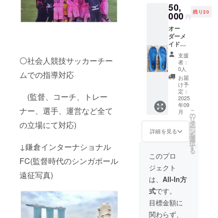
ホーム
送りし
ど、
50,
テク参
頂き、
ングに
ン中の
回の料
ページ
ますの
レッス
残り20
加に必
その1ヶ
000
集中で
不慮な
金に
円
でご安
ン中に
要なビ
月間が
きます
怪我や
は、施
→https:
心くだ
生じる
オー
ジネス
レッス
よ。
体調不
術３回
//physit
さい。
いかな
ダーメ
LINEア
ンフ
【クラ
良につ
分が含
ech.1w
有効期
る問
イドイ
カウン
リーパ
スのご
いて、
まれま
eb.jp/ 鎌
限：
題、お
ンソー
トはプ
スにな
案内】
主催者
す。
倉カル
支援
2025年
よびそ
ル作成
⚪社会人競技サッカーチー
ロジェ
りま
① 火曜
側は一
【有効
者：
チャー
8月から
れに起
サービ
クト終
す。
日
0人
切の責
期限と
セン
2026年
因する
ムでの指導対応
ス！ 鎌
了後に
【フィ
19:30～
任を負
ご予約
お届
ター
3月末ま
損害
倉深沢
メール
ジテク
20:30
け予
いかね
につい
→https:
で 提供
（直接
スポー
でお送
につい
定：
(60分)
ますの
て】 有
//kamak
方法：
(監督、コーチ、トレー
的、間
ツ鍼灸
2025
りいた
て】 ・
＊初
で、あ
効期
uracult
プロ
接的を
年09
マッ
しま
フィジ
級～中
らかじ
限：
ナー、選手、運営など全て
ure.co
ジェク
こ
問いま
月
サージ
す。
テクと
の
級 * 初
めご了
2025年
m/page
ト終了
リ
せん）
院で
は？(イ
タ
心者の
の立場にて対応)
承くだ
7月10日
＊駐
後に
ー
につき
は、お
メージ
ン
方も大
詳細を見る
さい。
から
車場は
メール
を
まして
客様の
動画)
選
歓迎！
【有効
2025年
ありま
にて、
択
も、主
足に合
↓鎌倉インターナショナル
→全般
す
ピラ
期限と
9月末ま
せん。
開催日
る
催者側
わせた
(45
ティス
このプロ
提供方
で プロ
お車で
時と
では一
FC(監督時代のシンガポール
オー
秒)https
の基本
法】 *
ジェク
お越し
Zoomア
切の責
ジェクト
ダーメ
://youtu.
から丁
有効期
ト終了
の方
カウン
遠征写真)
任を負
イドイ
be/_obg
寧に指
は、
All-In方
限:
後、施
は、近
トを送
いかね
ンソー
_q2aHs
導しま
2025年
術予約
隣有料
らせて
ますこ
式
です。
ルの作
0?
す。 *
8月〜
表を
駐車場
頂きま
とを、
成と施
si=590
レッス
目標金額に
2025年
メール
をご利
す。
あらか
術サー
HUzKJI
ンの流
10月末
でお送
用くだ
じめご
関わらず、
ビスを
Dyvb3S
れ: * 前
まで *
りしま