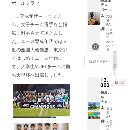
レッス
ラウド
了後に
開催日
ボールクラブ
かなる
に関す
沢ス
ンフ
ファン
メール
時にて
問題、
るご案
ポーツ
リーパ
ディン
にてご
ご都合
および
内】 *
鍼灸
スにな
グ活動
↓育成年代～トップチー
案内す
がつか
支援
それに
開催日
マッ
りま
報告や
るビジ
ない場
者：
起因す
時につ
サージ
ム、女子チーム選手など幅
す。
今後の
6人
ネス
合は、
る損害
いて: ご
院施術
【フィ
状況に
LINEよ
当日の
お届
（直接
広く対応させて頂きまし
都合が
対応(3
ジテク
ついて
け予
りお申
記録動
的、間
合わな
回分) 1
につい
定：
皆さま
し込み
画にて
た。ユース育成年代では２
接的を
い場合
回45分
2025
て】 ・
からの
いただ
各自の
問いま
年07
は、当
～60分
フィジ
様々な
けま
ご都合
度の全国大会優勝、東京都
こ
せん）
月
日の記
の施術
テクと
の
ご意見
す。 こ
にて対
リ
につき
録動画
サービ
は？(イ
タ
やご感
ではじめてユース年代に
の機会
応頂く
ー
まして
でご自
スを提
メージ
ン
想、ご
詳細を見る
に、松
事も可
を
も、主
身の
供して
動画)
て、大学生やJFLチームに勝
選
協力を
村の知
能で
択
催者側
ペース
いま
→全般
す
いただ
見をあ
す。 ＊
る
では一
ち天皇杯へ出場しました。
で受講
す。 ま
(45
き、よ
なたの
オンラ
切の責
13,
するこ
ず、当
秒)https
り良い
「健
イン
任を負
残り27
とも可
院にご
000
://youtu.
活動へ
康」と
レッス
円
いかね
能で
来院い
be/_obg
と繋げ
「成
ンで
ますこ
️鎌倉カ
す。 *
ただ
_q2aHs
ていく
長」の
は、ス
とを、
ル
必要な
き、お
0?
ことを
ために
マート
あらか
チャー
環境: ス
客様の
si=590
目的と
活かし
フォン
じめご
セン
マート
状態を
HUzKJI
してい
てみま
又はI
支援
了承い
ター ピ
フォン
確認し
Dyvb3S
ます。
者：
せん
パット
ただけ
ラティ
または
それぞ
K →
3人
クラウ
か？
を使用
ますよ
スグ
iPad、
れの状
より詳
ドファ
お届
2025年
しま
うお願
ループ
そして
態に応
しく全
け予
ンディ
7月、あ
す。ま
い申し
レッス
安定し
じた施
定：