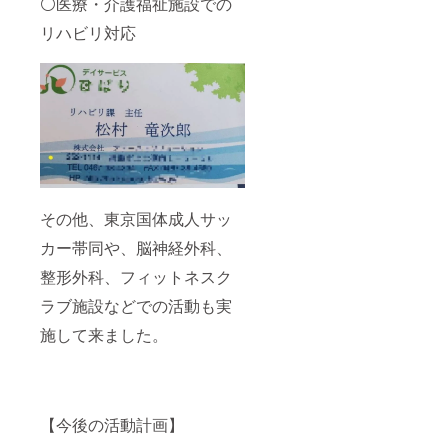
⚪医療・介護福祉施設での
月9月末
ンソー
の移動
ン (30
まで 提
ルベー
中、駐
分): 全
リハビリ対応
供方
ス板の
車対応
身の機
法：
材料費
など、
能向上
フィジ
が含ま
レッス
に加
テク参
れてい
ン中、
え、脳
加に必
ます。
外に生
と体、
要なビ
イン
じるい
心のバ
ジネス
ソール
かなる
ランス
LINEア
作成
問題、
を総合
カウン
は、ご
および
的に整
トはプ
来院時
それに
えるエ
ロジェ
に複数
起因す
クササ
クト終
その他、東京国体成人サッ
回に分
る損害
イズを
了後に
けて対
（直接
行いま
メール
カー帯同や、脳神経外科、
応させ
的、間
す。 *
でお送
ていた
接的を
こんな
りいた
整形外科、フィットネスク
だきま
問いま
方にお
しま
す。
せん）
すすめ:
ラブ施設などでの活動も実
す。
【イン
につき
体幹を
ソール
まして
施して来ました。
強化し
につい
も、主
たい
て】 イ
催者側
方、全
ンソー
では一
身の柔
ルは消
切の責
軟性や
耗品で
任を負
バラン
【今後の活動計画】
あり、
いかね
ス感覚
使用状
ますこ
を高め