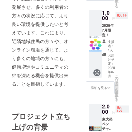
択
援いた
す
る
発展させ、多くの利用者の
だき、
1,0
誠にあ
方々の状況に応じて、より
残り99
りがと
00
円
うござ
良い環境を提供したいと考
2025年
いま
7月限
す。 皆
えています。これにより、
定！ 松
様の温
村が贈
かいご
近隣地域住民の方々や、オ
支援
る「健
支援
者：
康力と
ンライン環境を通じて、よ
に、心
1人
成長力
より感
お届
り多くの地域の方々にも、
向上」
謝申し
け予
ヒュー
上げま
定：
健康増進やコミュニティの
マンコ
2025
す。 さ
年07
ンディ
さやか
絆を深める機会を提供出来
こ
月
ショニ
ではご
の
リ
ングコ
ざいま
タ
ることを目指しています。
ー
ラム＆
すが、
ン
詳細を見る
を
ボイス
リター
選
択
「最
ンの一
す
る
近、ど
つとし
2,0
うも体
て、こ
残り
の調子
00
のメー
100
円
プロジェクト立ち
が優れ
ルにて
東大発
な
感謝の
ベン
い…」
上げの背景
気持ち
チャー
「日々
をお伝