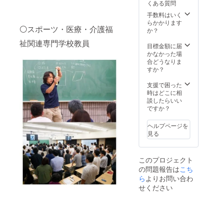
など、
くある質問
す。
れて歩
e?
ます。 *
り効果
たしま
レッス
行時な
mode=
手数料はいく
こんな
的なエ
す。
ン中、
どにご
doc ・
らかかります
方にお
クササ
外に生
⚪スポーツ・医療・介護福
利用い
ホーム
か？
すすめ:
イズに
じるい
ただけ
ページ
ピラ
取り組
かなる
祉関連専門学校教員
ます。
目標金額に届
ティス
めるよ
問題、
ヒュー
→https:
かなかった場
が初め
う対応
および
マンコ
//physit
合どうなりま
ての
させて
それに
ンディ
ech.1w
すか？
方、基
頂きま
起因す
ショニ
eb.jp/ 鎌
礎から
す。
る損害
ングオ
倉カル
支援で困った
しっか
（直接
ンライ
チャー
時はどこに相
り身に
的、間
ンレッ
セン
談したらいい
つけた
接的を
スンと
ター
ですか？
い方。
問いま
オー
→https:
② 土曜
せん）
ダーメ
//kamak
日
ヘルプページを
につき
イドイ
uracult
19:00～
見る
まして
ンソー
ure.co
20:00
も、主
ルを組
m/page
(60分)
催者側
み合わ
＊駐
＊中
では一
このプロジェクト
せるこ
車場は
級～上
切の責
の問題報告は
とも可
こち
ありま
級 * 体
任を負
能で
せん。
ら
よりお問い合わ
幹強化
いかね
す。 ＊
お車で
と全身
せください
ますこ
このリ
お越し
の調
とを、
ターン
の方
整！ ピ
あらか
の施術
は、近
ラティ
じめご
は「あ
隣有料
スと体