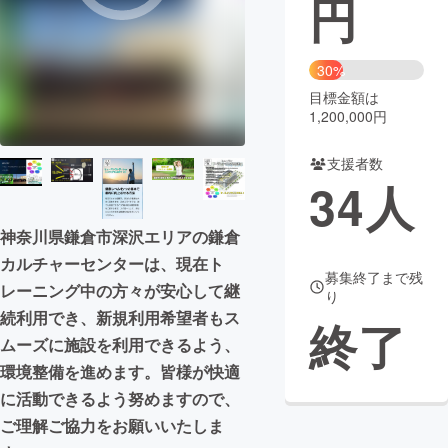
円
まちづくり・地域活性化
30%
目標金額は
CAMPFIRE for Social Good
CAMPFIRE Creation
1,200,000円
CAMPFIREふるさと納税
machi-ya
コミュニティ
支援者数
34
人
神奈川県鎌倉市深沢エリアの鎌倉
カルチャーセンターは、現在ト
募集終了まで残
レーニング中の方々が安心して継
り
続利用でき、新規利用希望者もス
終了
ムーズに施設を利用できるよう、
環境整備を進めます。皆様が快適
に活動できるよう努めますので、
ご理解ご協力をお願いいたしま