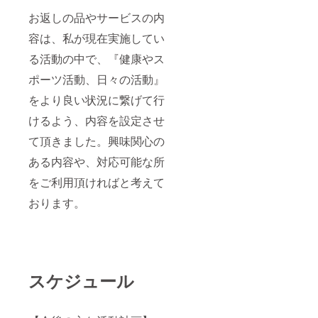
までご
お返しの品やサービスの内
予約可
能で
容は、私が現在実施してい
す。予
約表に
る活動の中で、『健康やス
てご予
約をお
ポーツ活動、日々の活動』
願いい
たしま
をより良い状況に繋げて行
す。 ※
けるよう、内容を設定させ
本サー
ビス
て頂きました。興味関心の
は、法
令に基
ある内容や、対応可能な所
づく医
療、診
をご利用頂ければと考えて
療行為
ではご
おります。
ざいま
せん。
効果に
は個人
差がご
ざいま
スケジュール
すこと
をあら
かじめ
ご了承