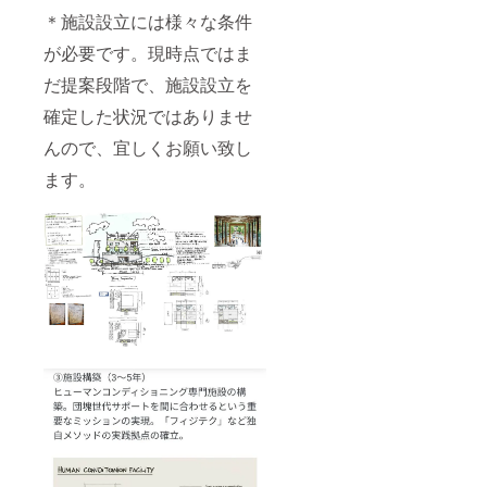
調整の
2025年
ルに合
＊施設設立には様々な条件
み: 1回
7月から
わせて
5,500円
2025年
どちら
が必要です。現時点ではま
～
月9月末
のクラ
11,000
だ提案段階で、施設設立を
まで 提
スでも
円（対
供方
ご参加
確定した状況ではありませ
応時間
法：
いただ
により
フィジ
けま
んので、宜しくお願い致し
変動し
テク参
す。
ます） *
加に必
【10回
ます。
新規購
要なビ
券につ
入: 1足
ジネス
いて】 *
12,000
LINEア
有効期
円 【有
カウン
限:
効期限
トはプ
2025年
とご予
ロジェ
7月から
約につ
クト終
2025年
いて】
了後に
12月末
有効期
メール
まで *
限：
でお送
提供方
2025年
りいた
法: プロ
8月から
しま
ジェク
2025年
す。
ト終了
12月末
後、ご
まで プ
登録の
ロジェ
メール
クト終
アドレ
了後、
ス宛