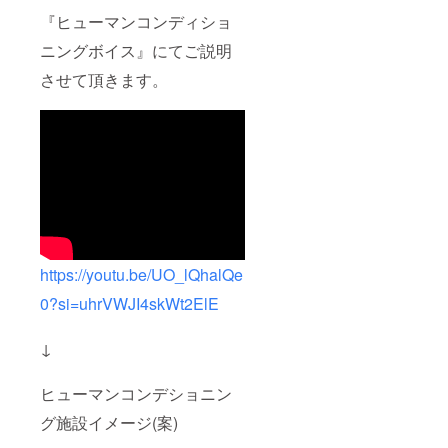
況や頻
とを、
たい
『ヒューマンコンディショ
度に
あらか
方。
よって
じめご
【共通
ニングボイス』にてご説明
寿命が
了承い
事項】 *
異なり
ただけ
させて頂きます。
どちら
ます。
ますよ
のクラ
イン
うお願
スも、
ソール
い申し
基本的
の状態
上げま
なエク
をご確
す。
ササイ
認いた
【開催
ズを中
だき、
日時】
心に、
修正や
火曜
毎回参
新規購
日：17
加者の
入が必
時～19
状況に
要な場
時 木曜
応じて
合は、
日：18
刺激量
https://youtu.be/UO_lQhalQe
鎌倉深
時30分
を調整
沢ス
～21時
0?si=uhrVWJI4skWt2ElE
しなが
ポーツ
金曜
らレッ
鍼灸
日：17
スンを
マッ
↓
時30分
進めま
サージ
～19時
す。 *
院まで
土曜
10回券
ヒューマンコンデショニン
お越し
日：18
で、ご
くださ
時～20
自身の
グ施設イメージ(案)
い（有
時 有効
ライフ
料）。 *
期限：
スタイ