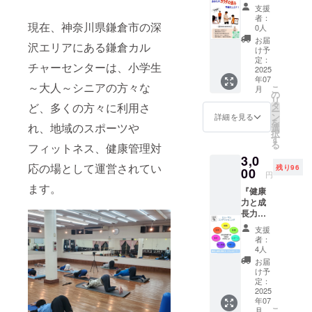
企業に
色々頑
えいた
支援
よる
張って
しま
者：
『AI姿
現在、神奈川県鎌倉市の深
いるけ
す。
0人
勢分
ど、な
お届
沢エリアにある鎌倉カル
析』1回
かなか
け予
分 スマ
成果が
定：
チャーセンターは、小学生
ホで撮
2025
上がら
年07
影の写
ない」
～大人～シニアの方々な
こ
月
真2枚
「怪我
の
リ
を、プ
がなか
タ
ど、多くの方々に利用さ
ー
ロジェ
なか良
ン
詳細を見る
を
クト終
れ、地域のスポーツや
くなら
選
択
了後に
ない、
す
る
フィットネス、健康管理対
メール
良く怪
3,0
にて送
我をす
応の場として運営されてい
残り96
らせて
00
る」
円
頂くビ
「ス
ます。
『健康
ジネス
ポーツ
力と成
LINEに
のパ
長力向
送る事
フォー
上』
で、AI
マンス
支援
ヒュー
での姿
を上げ
者：
マンコ
勢分析
たいけ
4人
ンディ
が出来
ど、何
お届
ショニ
ます。
から手
け予
ングコ
詳しく
定：
をつけ
ラム&ボ
2025
は以下
ていい
年07
イス3ヶ
の内容
か分か
こ
月