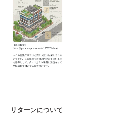
イン
に、参
ソール
加申込
作成の
み用の
予約表
ビジネ
をメー
スLINE
ルでお
をお送
送りし
りしま
ます。
す。
2025年
8月1日
から
2025年
12月20
日まで
の期
間、月
曜日か
ら土曜
日（水
曜日と
祝日を
除く）
の10時
から17
時、月
リターンについて
曜日は
10時か
ら19時