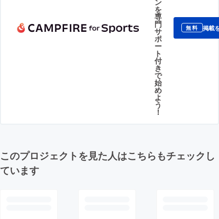
ン
を
専
門
掲載
無料
サ
ポ
ー
ト
付
き
で
始
め
よ
う
！
このプロジェクトを見た人はこちらもチェックし
ています