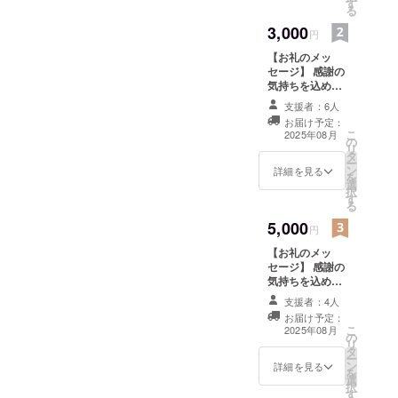
す
るように設定し
る
ているだけです
3,000
のでご理解よろ
円
しくお願いしま
【お礼のメッ
す。
セージ】 感謝の
気持ちを込め
て、お礼のメッ
支援者：6人
セージをお送り
お届け予定：
します。 このリ
こ
2025年08月
の
ターンは1000円
リ
タ
のリターンと同
ー
ン
じ内容になりま
詳細を見る
を
選
す。金額を選べ
択
す
るように設定し
る
ているだけです
5,000
のでご理解よろ
円
しくお願いしま
【お礼のメッ
す。
セージ】 感謝の
気持ちを込め
て、お礼のメッ
支援者：4人
セージをお送り
お届け予定：
します。 このリ
こ
2025年08月
の
ターンは1000円
リ
タ
のリターンと同
ー
ン
じ内容になりま
詳細を見る
を
選
す。金額を選べ
択
す
るように設定し