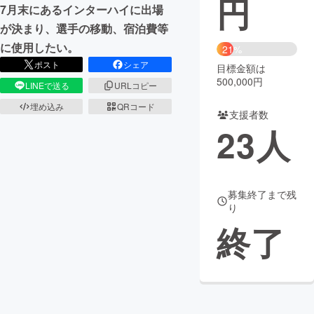
円
7月末にあるインターハイに出場
まちづくり・地域活性化
が決まり、選手の移動、宿泊費等
に使用したい。
21%
ポスト
シェア
目標金額は
CAMPFIRE for Social Good
CAMPFIRE Creation
500,000円
LINEで送る
URLコピー
CAMPFIREふるさと納税
machi-ya
コミュニティ
埋め込み
QRコード
支援者数
23
人
募集終了まで残
り
終了