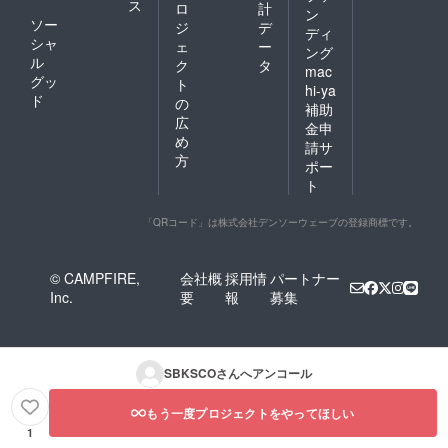
ス
ロ
計
ン
ソー
ジ
デ
ディ
シャ
ェ
ー
ング
ル
ク
タ
mac
グッ
ト
hi-ya
ド
の
補助
広
金申
め
請サ
方
ポー
ト
「QRコード」は株式会社デンソーウェーブの登録商標です。
© CAMPFIRE,
会社概
採用情
パートナー
Inc.
要
報
募集
SBKSCO
さんへアンコール
もう一度プロジェクトをやってほしい
1