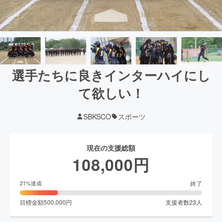
選手たちに良きインターハイにし
て欲しい！
SBKSCO
スポーツ
現在の支援総額
108,000
円
終了
21
%達成
目標金額
500,000
円
支援者数
23
人