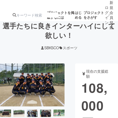
新
ロ
規
グ
会
プロジェクトを掲
はじ
プロジェクト
/
載するには
める
をさがす
イ
員
ン
登
選手たちに良きインターハイにして
録
欲しい！
人気のプロ
注目のリ
注目の新着プロ
募集終了が近いプ
もうすぐ公開
SBKSCO
スポーツ
ジェクト
ターン
ジェクト
ロジェクト
されます
アート・写真
音楽
現在の支援総
額
108,
テクノロジー・ガジェット
ゲーム・サ
000
映像・映画
書籍・雑誌
ビジネス・起業
チャレンジ