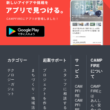
カテゴリー
起案サポート
サ
CAMP
ー
FIRE
テク
ま
プ
ス
ビ
につい
ノロ
ち
ロ
タ
ス
て
ジー
づ
ジ
ッ
・ガ
く
ェ
フ
CAM
CAMP
ジェ
り
ク
に
PFI
FIREと
ット
・
ト
相
RE
は
地
を
談
CAM
あんし
域
作
す
PFI
ん・安
活
る
る
RE
全への