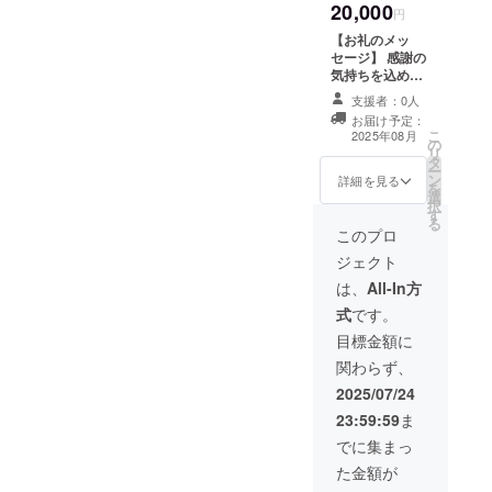
20,000
のでご理解よろ
円
しくお願いしま
【お礼のメッ
す。
セージ】 感謝の
気持ちを込め
て、お礼のメッ
支援者：0人
セージをお送り
お届け予定：
します。 このリ
こ
2025年08月
の
ターンは1000円
リ
タ
のリターンと同
ー
ン
じ内容になりま
詳細を見る
を
選
す。金額を選べ
択
す
るように設定し
る
ているだけです
このプロ
のでご理解よろ
ジェクト
しくお願いしま
す。
は、
All-In方
式
です。
目標金額に
関わらず、
2025/07/24
23:59:59
ま
でに集まっ
た金額が