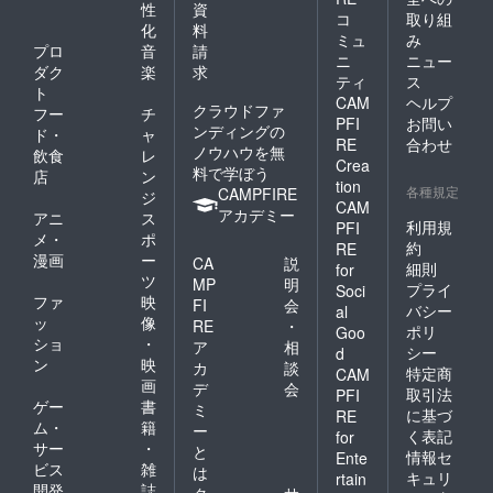
性
資
コ
取り組
化
料
ミュ
み
プロ
音
請
ニ
ニュー
ダク
楽
求
ティ
ス
ト
CAM
ヘルプ
クラウドファ
フー
チ
PFI
お問い
ンディングの
ド・
ャ
RE
合わせ
ノウハウを無
飲食
レ
Crea
料で学ぼう
店
ン
tion
各種規定
CAMPFIRE
ジ
CAM
アカデミー
アニ
ス
利用規
PFI
メ・
ポ
約
RE
漫画
ー
CA
説
細則
for
ツ
MP
明
プライ
Soci
ファ
映
FI
会
バシー
al
ッ
像
RE
・
ポリ
Goo
ショ
・
ア
相
シー
d
ン
映
カ
談
特定商
CAM
画
デ
会
取引法
PFI
ゲー
書
ミ
に基づ
RE
ム・
籍
ー
く表記
for
サー
・
と
情報セ
Ente
ビス
雑
は
キュリ
rtain
開発
誌
ク
サ