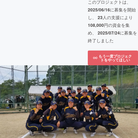
このプロジェクトは、
2025/06/16
に募集を開始
し、
23
人の支援により
108,000
円の資金を集
め、
2025/07/24
に募集を
終了しました
もう一度プロジェク
トをやってほしい