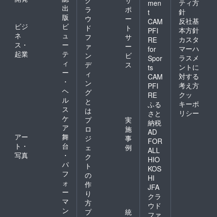
ティ方
men
出
ラ
ポ
針
t
版
ウ
ー
反社基
CAM
ビジ
ビ
ド
ト
本方針
PFI
ネ
ュ
フ
サ
カスタ
RE
ス・
ー
ァ
ー
マーハ
for
起業
テ
ン
ビ
ラスメ
Spor
ィ
デ
ス
ントに
ts
ー
ィ
対する
CAM
・
ン
考え方
PFI
ヘ
グ
クッ
RE
ル
と
キーポ
ふる
ス
は
リシー
さと
ケ
プ
実
納税
ア
ロ
施
AD
アー
舞
ジ
事
FOR
ト・
台
ェ
例
ALL
写真
・
ク
HIO
パ
ト
KOS
フ
の
HI
ォ
作
JFA
ー
り
クラ
マ
方
ウド
ン
プ
統
ファ