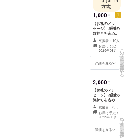
す
(All-in
方式)
1,000
円
【お礼のメッ
セージ】 感謝の
気持ちを込め
て、お礼のメッ
支援者：10人
セージをお送り
お届け予定：
します。
こ
2025年08月
の
リ
タ
ー
ン
詳細を見る
を
選
択
す
る
2,000
円
【お礼のメッ
セージ】 感謝の
気持ちを込め
て、お礼のメッ
支援者：0人
セージをお送り
お届け予定：
します。 このリ
こ
2025年08月
の
ターンは1000円
リ
タ
のリターンと同
ー
ン
じ内容になりま
詳細を見る
を
選
す。金額を選べ
択