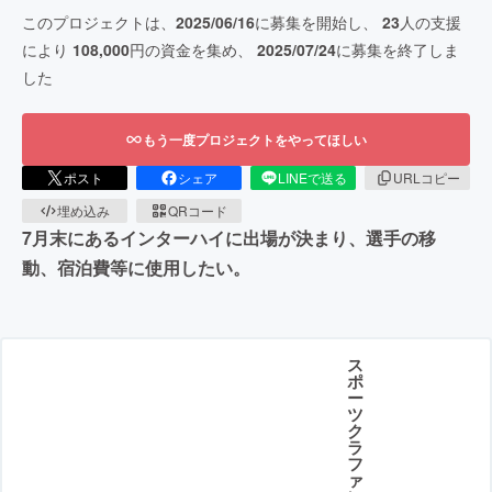
このプロジェクトは、
2025/06/16
に募集を開始し、
23
人の支援
により
108,000
円の資金を集め、
2025/07/24
に募集を終了しま
した
もう一度プロジェクトをやってほしい
ポスト
シェア
LINEで送る
URLコピー
埋め込み
QRコード
7月末にあるインターハイに出場が決まり、選手の移
動、宿泊費等に使用したい。
ス
ポ
ー
ツ
ク
ラ
フ
ァ