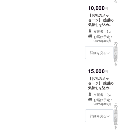
る
ているだけです
10,000
のでご理解よろ
円
しくお願いしま
【お礼のメッ
す。
セージ】 感謝の
気持ちを込め
て、お礼のメッ
支援者：3人
セージをお送り
お届け予定：
します。 このリ
こ
2025年08月
の
ターンは1000円
リ
タ
のリターンと同
ー
ン
じ内容になりま
詳細を見る
を
選
す。金額を選べ
択
す
るように設定し
る
ているだけです
15,000
のでご理解よろ
円
しくお願いしま
【お礼のメッ
す。
セージ】 感謝の
気持ちを込め
て、お礼のメッ
支援者：0人
セージをお送り
お届け予定：
します。 このリ
こ
2025年08月
の
ターンは1000円
リ
タ
のリターンと同
ー
ン
じ内容になりま
詳細を見る
を
選
す。金額を選べ
択
す
るように設定し
る
ているだけです