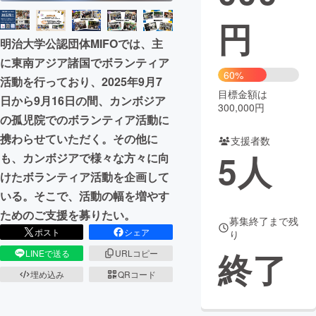
円
まちづくり・地域活性化
明治大学公認団体MIFOでは、主
に東南アジア諸国でボランティア
CAMPFIRE for Social Good
CAMPFIRE Creation
60%
活動を行っており、2025年9月7
CAMPFIREふるさと納税
machi-ya
コミュニティ
目標金額は
日から9月16日の間、カンボジア
300,000円
の孤児院でのボランティア活動に
携わらせていただく。その他に
支援者数
5
人
も、カンボジアで様々な方々に向
けたボランティア活動を企画して
いる。そこで、活動の幅を増やす
ためのご支援を募りたい。
募集終了まで残
ポスト
シェア
り
終了
LINEで送る
URLコピー
埋め込み
QRコード