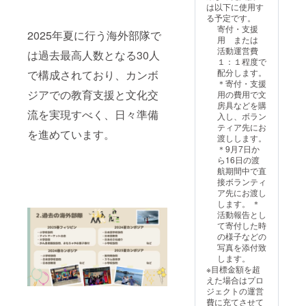
は以下に使用す
子ども
る予定です。
たちの
寄付・支援
笑顔と
2025年夏に行う海外部隊で
用 または
共に、
活動運営費
は過去最高人数となる30人
活動報
１：１程度で
告を添
配分します。
で構成されており、カンボ
えたお
＊寄付・支援
手紙を
ジアでの教育支援と文化交
用の費用で文
お送り
房具などを購
します
流を実現すべく、日々準備
入し、ボラン
【写真
ティア先にお
付き活
を進めています。
渡しします。
動報告
＊9月7日か
PDF】
ら16日の渡
カンボ
航期間中で直
ジアで
接ボランティ
の活動
ア先にお渡し
の様子
します。 ＊
をまと
活動報告とし
めた限
て寄付した時
定レ
の様子などの
ポート
写真を添付致
します。
※目標金額を超
えた場合はプロ
ジェクトの運営
費に充てさせて