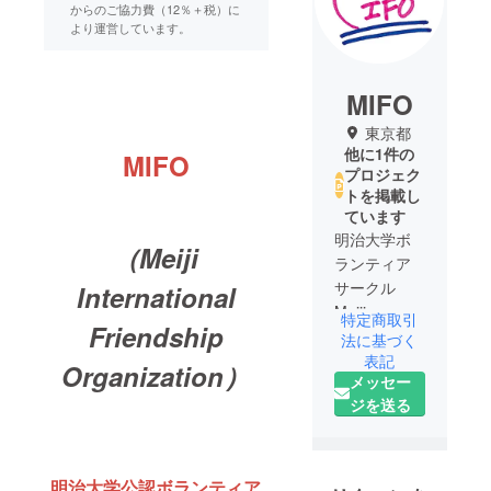
からのご協力費（12％＋税）に
より運営しています。
MIFO
東京都
他に1件の
MIFO
プロジェク
トを掲載し
ています
明治大学ボ
（Meiji
ランティア
サークル
International
Meiji
特定商取引
Friendship
International
法に基づく
Friendship
表記
Organization）
メッセー
Organization
ジを送る
略して
MIFO（ミ
フォ）で
す！海外ボ
明治大学公認ボランティア