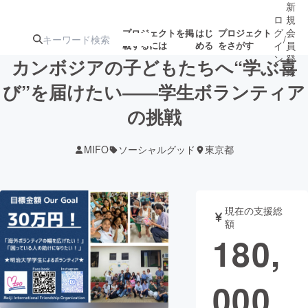
新
ロ
規
グ
会
プロジェクトを掲
はじ
プロジェクト
/
載するには
める
をさがす
イ
員
ン
登
カンボジアの子どもたちへ“学ぶ喜
録
び”を届けたい――学生ボランティア
の挑戦
人気のプロ
注目のリ
注目の新着プロ
募集終了が近いプ
もうすぐ公開
ジェクト
ターン
ジェクト
ロジェクト
されます
MIFO
ソーシャルグッド
東京都
アート・写真
音楽
現在の支援総
テクノロジー・ガジェット
ゲーム・サ
額
180,
映像・映画
書籍・雑誌
000
ビジネス・起業
チャレンジ