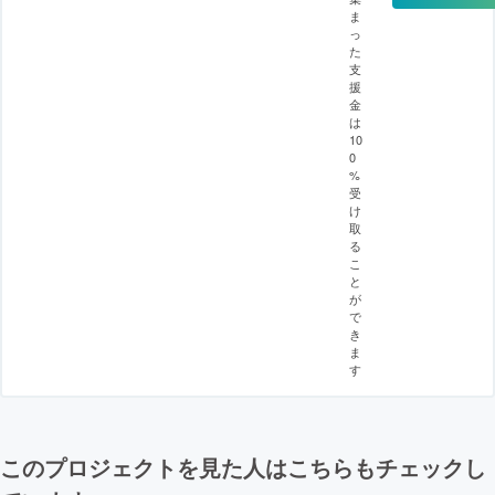
ま
っ
た
支
援
金
は
10
0
%
受
け
取
る
こ
と
が
で
き
ま
す
このプロジェクトを見た人はこちらもチェックし