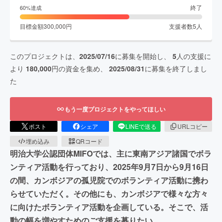
終了
60
%達成
目標金額
300,000
円
支援者数
5
人
このプロジェクトは、
2025/07/16
に募集を開始し、
5
人の支援に
より
180,000
円の資金を集め、
2025/08/31
に募集を終了しまし
た
もう一度プロジェクトをやってほしい
ポスト
シェア
LINEで送る
URLコピー
埋め込み
QRコード
明治大学公認団体MIFOでは、主に東南アジア諸国でボラ
ンティア活動を行っており、2025年9月7日から9月16日
の間、カンボジアの孤児院でのボランティア活動に携わ
らせていただく。その他にも、カンボジアで様々な方々
に向けたボランティア活動を企画している。そこで、活
動の幅を増やすためのご支援を募りたい。