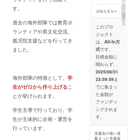
動報告
の
リ
たアー
PDF】
タ
す。
ー
トワー
カンボ
ン
詳細を見る
を
ク
ジアで
選
択
【MIFO
の活動
す
過去の海外部隊では教育ボ
る
シャ
の様子
このプロ
ツ】今
をまと
ランティアや異文化交流、
ジェクト
回の海
めた限
孤児院支援などを行ってき
外部隊
定レ
は、
All-In方
で着用
ポート
ました。
式
です。
する
MIFO
目標金額に
シャ
関わらず、
ツ ＊
デザイ
2025/08/31
ンと色
海外部隊の特徴として、
学
23:59:59
ま
はひと
つを予
生がゼロから作り上げる
こ
でに集まっ
定して
た金額が
おり、
とが挙げられます。
決まり
ファンディ
次第更
ングされま
学生主導で行っており、学
新いた
しま
す。
生が主体的に企画・運営を
す。
【サン
行っています。
クスレ
支援金の使い道
ター】
集まった支援金
現地の