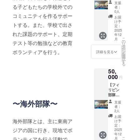
のアー
ター】
支援
トワー
る子どもたちの学校外での
現地の
者：
ク】前
子ども
0人
コミュニティを作るサポー
海外部
たちの
お届
隊で
笑顔と
け予
トする。また、学校で出さ
フィリ
共に、
定：
ピンの
2025
活動報
れた課題のサポート、定期
年12
小学校
告を添
こ
月
で行っ
えたお
の
テスト等の勉強などの教育
リ
たアー
手紙を
タ
ー
トワー
お送り
ボランティアを行う。
ン
詳細を見る
を
ク 【サ
します
選
択
ンクス
【写真
す
る
レ
付き活
50,
ター】
動報告
現地の
000
PDF】
円
子ども
カンボ
【フィ
たちの
ジアで
リピン
笑顔と
の活動
部隊時
共に、
の様子
のアー
活動報
〜海外部隊〜
をまと
支援
トワー
告を添
めた限
者：
ク】前
えたお
定レ
2人
海外部
手紙を
ポート
お届
隊で
海外部隊とは、主に東南ア
お送り
け予
フィリ
します
定：
ジアの国に行き、現地でボ
ピンの
2025
【写真
年12
小学校
付き活
こ
ランティアを行う活動で
月
で行っ