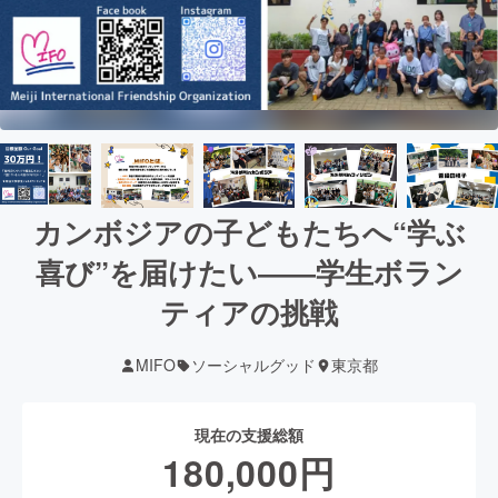
カンボジアの子どもたちへ“学ぶ
喜び”を届けたい――学生ボラン
ティアの挑戦
MIFO
ソーシャルグッド
東京都
現在の支援総額
180,000
円