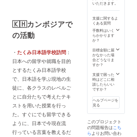
いただきます。
支援に関するよ
🇰🇭
カンボジアで
くある質問
手数料はいく
の活動
らかかります
か？
目標金額に届
・
たくみ⽇本語学校訪問
：
かなかった場
合どうなりま
日本への留学や就職を目的
すか？
とするたくみ日本語学校
支援で困った
で、⽇本語を学ぶ現地の⽣
時はどこに相
談したらいい
徒に、各クラスのレベルご
ですか？
とに自分たちで考えたテキ
ヘルプページを
ストを用いた授業を行っ
見る
た。すぐにでも留学できる
このプロジェクト
ように、日本で今現在流
の問題報告は
こち
行っている言葉を教えるだ
ら
よりお問い合わ