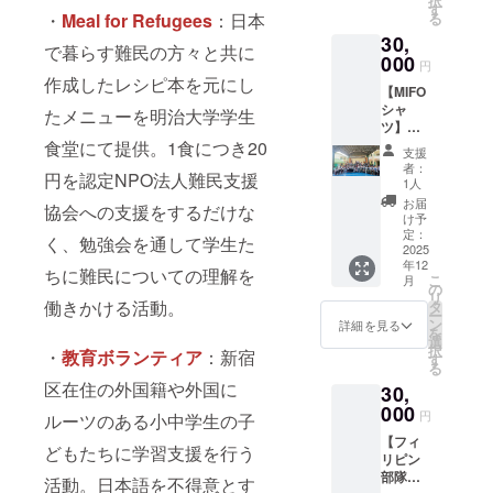
択
動報告
お送り
す
・
Meal for Refugees
：日本
る
PDF】2
します
30,
分間ほ
で暮らす難民の方々と共に
どのカ
000
円
ンボジ
作成したレシピ本を元にし
【MIFO
アでの
シャ
活動の
たメニューを明治大学学生
ツ】今
様子を
回の海
食堂にて提供。1⾷につき20
まとめ
支援
外部隊
た限定
者：
円を認定NPO法人難⺠⽀援
で着用
レポー
1人
する
ト 【サ
お届
協会への支援をするだけな
MIFO
ンクス
け予
シャ
レ
定：
く、勉強会を通して学生た
ツ ＊
2025
ター】
年12
デザイ
現地の
ちに難民についての理解を
こ
月
ンと色
子ども
の
リ
はひと
働きかける活動。
たちの
タ
ー
つを予
笑顔と
ン
詳細を見る
を
定して
共に、
選
択
・
教育ボランティア
：新宿
おり、
活動報
す
る
決まり
告を添
区在住の外国籍や外国に
30,
次第更
えたお
新いた
000
手紙を
円
ルーツのある小中学生の子
しま
お送り
【フィ
す。
します
どもたちに学習⽀援を⾏う
リピン
【サン
部隊時
クスレ
活動。日本語を不得意とす