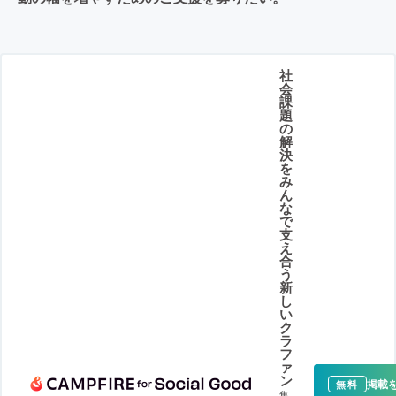
社
会
課
題
の
解
決
を
み
ん
な
で
支
え
合
う
新
し
い
ク
ラ
フ
ァ
ン
掲載
無料
集