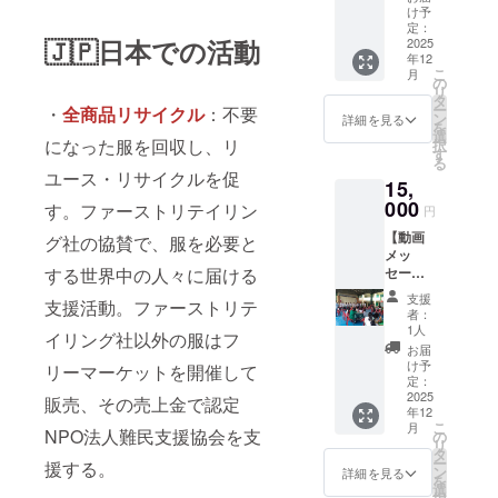
届け
け予
（支援
定：
🇯🇵日本での活動
額に応
2025
年12
じて）
こ
月
【写真
の
リ
付き活
タ
ー
・
全商品リサイクル
：不要
動報告
ン
詳細を見る
を
PDF】
選
になった服を回収し、リ
択
カンボ
す
る
ジアで
ユース・リサイクルを促
15,
の活動
の様子
000
す。ファーストリテイリン
円
をまと
【動画
めた限
グ社の協賛で、服を必要と
メッ
定レ
する世界中の⼈々に届ける
セー
ポート
ジ】感
【サン
支援
⽀援活動。ファーストリテ
謝の気
クスレ
者：
持ちを
ター】
1人
イリング社以外の服はフ
込めた
現地の
お届
メン
子ども
け予
リーマーケットを開催して
バーか
たちの
定：
らのビ
2025
笑顔と
販売、その売上金で認定
年12
デオ
共に、
こ
月
メッ
NPO法人難民支援協会を支
活動報
の
リ
セージ
告を添
タ
ー
援する。
【写真
えたお
ン
詳細を見る
を
付き活
手紙を
選