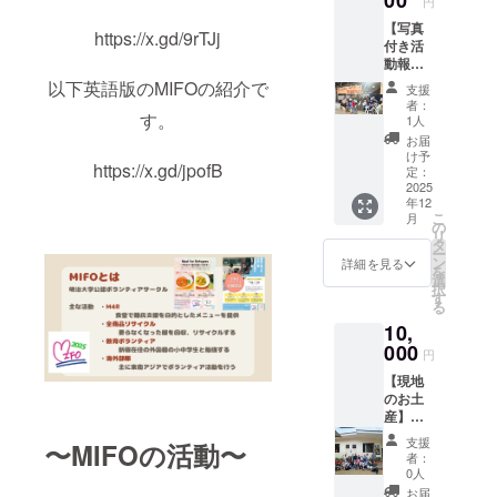
00
円
【写真
https://x.gd/9rTJj
付き活
動報告
PDF】
以下英語版のMIFOの紹介で
支援
カンボ
者：
ジアで
す。
1人
の活動
お届
の様子
け予
https://x.gd/jpofB
をまと
定：
めた限
2025
年12
定レ
こ
月
ポート
の
リ
【サン
タ
ー
クスレ
ン
詳細を見る
を
ター】
選
択
現地の
す
る
子ども
10,
たちの
笑顔と
000
円
共に、
【現地
活動報
のお土
告を添
産】カ
えたお
ンボジ
手紙を
支援
〜MIFOの活動〜
アの小
お送り
者：
物・雑
します
0人
貨をお
お届