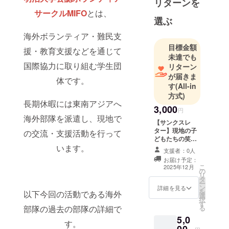
リターンを
ランティア
サークルMIFO
とは、
や難民支
選ぶ
援、教育支
海外ボランティア・難⺠⽀
援を通じて
目標金額
援・教育⽀援などを通じて
国際協力に
未達でも
取り組んで
国際協⼒に取り組む学生団
リターン
います！
が届きま
体です。
長期休暇に
す
(All-in
方式)
東南アジア
⻑期休暇には東南アジアへ
へ海外部隊
3,000
円
海外部隊を派遣し、現地で
を派遣して
【サンクスレ
います！！
ター】現地の子
の交流・⽀援活動を⾏って
どもたちの笑顔
います。
と共に、活動報
支援者：0人
告を添えたお手
お届け予定：
紙をお送りしま
こ
2025年12月
の
す
リ
タ
ー
ン
詳細を見る
を
以下今回の活動である海外
選
択
す
部隊の過去の部隊の詳細で
る
5,0
す。