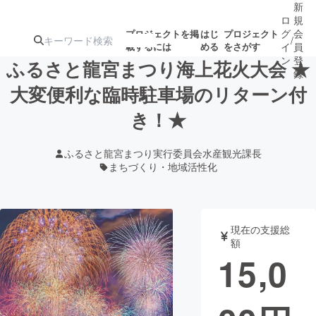
新
ロ
規
グ
会
プロジェクトを掲
はじ
プロジェクト
/
載するには
める
をさがす
イ
員
ン
登
ふるさと龍宮まつり海上花火大会 ★
録
大変便利な臨時駐車場のリターン付
き！★
人気のプロ
注目のリ
注目の新着プロ
募集終了が近いプ
もうすぐ公開
ジェクト
ターン
ジェクト
ロジェクト
されます
ふるさと龍宮まつり実行委員会水産観光課長
まちづくり・地域活性化
アート・写真
音楽
テクノロジー・ガジェット
ゲーム・サ
現在の支援総
額
15,0
映像・映画
書籍・雑誌
ビジネス・起業
チャレンジ