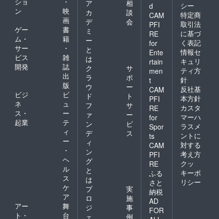
ショ
・
ア
相
シー
d
ン
映
カ
談
特定商
CAM
画
デ
会
取引法
PFI
ゲー
書
ミ
に基づ
RE
ム・
籍
ー
く表記
for
サー
・
と
情報セ
Ente
ビス
雑
は
キュリ
rtain
開発
誌
ク
サ
ティ方
men
出
ラ
ポ
針
t
版
ウ
ー
反社基
CAM
ビジ
ビ
ド
ト
本方針
PFI
ネ
ュ
フ
サ
カスタ
RE
ス・
ー
ァ
ー
マーハ
for
起業
テ
ン
ビ
ラスメ
Spor
ィ
デ
ス
ントに
ts
ー
ィ
対する
CAM
・
ン
考え方
PFI
ヘ
グ
クッ
RE
ル
と
キーポ
ふる
ス
は
リシー
さと
ケ
プ
実
納税
ア
ロ
施
AD
アー
舞
ジ
事
FOR
ト・
台
ェ
例