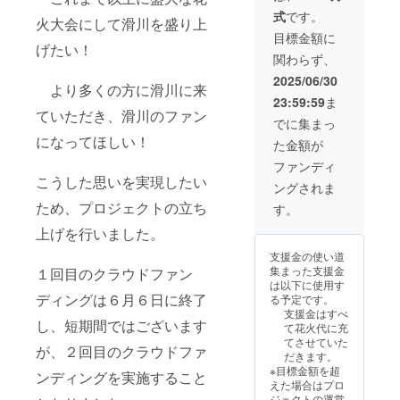
ト終了後に、駐
式
です。
火大会にして滑川を盛り上
車場の利用チ
ケットをメール
目標金額に
げたい！
でお送りいたし
関わらず、
ます。
2025/06/30
より多くの方に滑川に来
23:59:59
ま
ていただき、滑川のファン
でに集まっ
になってほしい！
た金額が
ファンディ
こうした思いを実現したい
ングされま
ため、プロジェクトの立ち
す。
上げを行いました。
支援金の使い道
集まった支援金
１回目のクラウドファン
は以下に使用す
ディングは６月６日に終了
る予定です。
支援金はすべ
し、短期間ではございます
て花火代に充
てさせていた
が、２回目のクラウドファ
だきます。
※目標金額を超
ンディングを実施すること
えた場合はプロ
ジェクトの運営