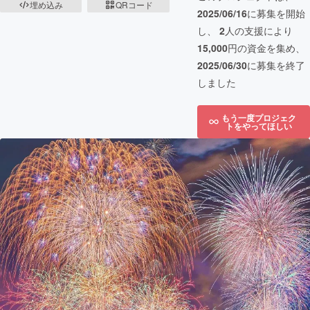
埋め込み
QRコード
2025/06/16
に募集を開始
し、
2
人の支援により
15,000
円の資金を集め、
2025/06/30
に募集を終了
しました
もう一度プロジェク
トをやってほしい