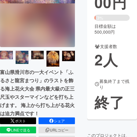
00
円
まちづくり・地域活性化
3%
目標金額は
CAMPFIRE for Social Good
CAMPFIRE Creation
500,000円
CAMPFIREふるさと納税
machi-ya
コミュニティ
支援者数
2
人
富山県滑川市の一大イベント「ふ
るさと龍宮まつり」のラストを飾
募集終了まで残
り
る海上花火大会 県内最大級の正三
終了
尺玉やスターマインなどを打ち上
げます。 海上から打ち上がる花火
は迫力満点です！
ポスト
シェア
LINEで送る
URLコピー
このプロジェクトは、