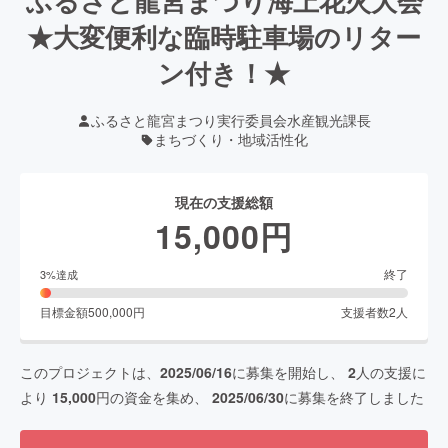
ふるさと龍宮まつり海上花火大会
★大変便利な臨時駐車場のリター
ン付き！★
ふるさと龍宮まつり実行委員会水産観光課長
まちづくり・地域活性化
現在の支援総額
15,000
円
終了
3
%達成
目標金額
500,000
円
支援者数
2
人
このプロジェクトは、
2025/06/16
に募集を開始し、
2
人の支援に
より
15,000
円の資金を集め、
2025/06/30
に募集を終了しました