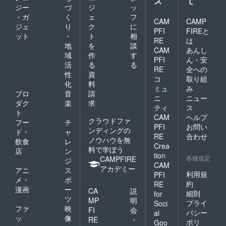
ス
て
ジー
づ
ジ
ッ
・ガ
く
ェ
フ
CAM
CAMP
ジェ
り
ク
に
PFI
FIREと
ット
・
ト
相
RE
は
地
を
談
CAM
あんし
域
作
す
PFI
ん・安
活
る
る
RE
全への
性
資
コ
取り組
化
料
ミュ
み
プロ
音
請
ニ
ニュー
ダク
楽
求
ティ
ス
ト
CAM
ヘルプ
クラウドファ
フー
チ
PFI
お問い
ンディングの
ド・
ャ
RE
合わせ
ノウハウを無
飲食
レ
Crea
料で学ぼう
店
ン
tion
各種規定
CAMPFIRE
ジ
CAM
アカデミー
アニ
ス
利用規
PFI
メ・
ポ
約
RE
漫画
ー
CA
説
細則
for
ツ
MP
明
プライ
Soci
ファ
映
FI
会
バシー
al
ッ
像
RE
・
ポリ
Goo