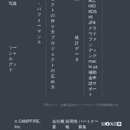
ALL
写真
・
ク
HIO
パ
ト
KOS
フ
の
HI
ォ
作
JFA
ー
り
クラ
マ
方
ウド
ン
プ
統
ファ
ス
ロ
計
ン
ソー
ジ
デ
ディ
シャ
ェ
ー
ング
ル
ク
タ
mac
グッ
ト
hi-ya
ド
の
補助
広
金申
め
請サ
方
ポー
ト
「QRコード」は株式会社デンソーウェーブの登録商標です。
© CAMPFIRE,
会社概
採用情
パートナー
Inc.
要
報
募集