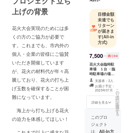
プロジェクト立ち
上げの背景
目標金額
未達でも
リターン
花火大会実現のためには多
が届きま
くの方のご協力が必要で
す
(All-in
方式)
す。これまでも、市内外の
個人・企業の皆様にご協賛
7,500
円
残り68
いただき開催しています
花火大会臨時駐
車場 １台 ・臨
が、花火の材料代が年々高
時駐車場の場所
は、旧滑川駅前
騰しており、花火の打ち上
支援者：2人
住宅跡地（滑川
お届け予定：
げ玉数を確保することが困
市中川原、富山
こ
2025年07月
の
明興産業様向か
リ
難になっています。
タ
い側の砂利駐車
ー
ン
場）です。 ・有
詳細を見る
を
選
効期限：令和７
択
海上から打ち上げる花火
す
年７月20日
る
（日）午後６時
このプロ
の迫力を体感してほしい！
から午後１０時
ジェクト
まで ・ご利用方
法：プロジェク
は、
All-In方
これまで以上に盛大な花