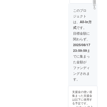
を
の30%
→30,31
選
択
オフ ・
0円（税
す
る
スクレ
込）
このプロ
イパー
(12,990
ジェクト
本体
円オフ)
38,900
以下の
は、
All-In方
円（税
商品を
式
です。
込）※一
専用の
般販売
箱に入
目標金額に
予定価
れてお
関わらず、
格 ・
届け ・
フェイ
スクレ
2025/08/17
スマッ
イ
23:59:59
ま
サージ
パー ×
クリー
1本（専
でに集まっ
ム
用ケー
た金額が
300g
ス付
6,600円
き） ・
ファンディ
(税込）
フェイ
ングされま
・ボ
スマッ
ディ
サージ
す。
マッ
クリー
サージ
ム
ジェル
15g ×
支援金の使い道
300g
1本 ・
集まった支援金
6,600円
ボディ
は以下に使用す
(税込）
マッ
る予定です。
合計
サージ
リターン仕入