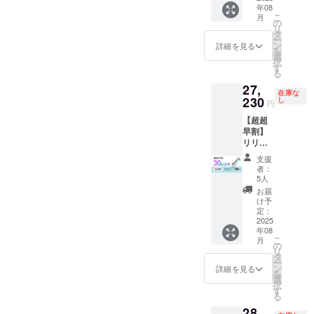
用ケー
フェイ
年08
300g
300g
ス付
スマッ
こ
月
セット
6,600円
の
き） ・
サージ
リ
一般販
(税込）
タ
フェイ
クリー
ー
売価格
・ボ
ン
スマッ
詳細を見る
ム
を
の25%
ディ
選
サージ
100g
択
オフ ・
マッ
す
クリー
× 1本
る
スクレ
サージ
ム
27,
イパー
ジェル
15g ×
在庫な
本体
230
300g
し
1本 ・
円
38,900
6,600円
ボディ
【超超
円（税
(税込）
マッ
早割】
込）※一
合計
サージ
リリー
般販売
52,100
ジェル
ス スク
予定価
円（税
30g ×
支援
レイ
格 ・
込）
1本 ・
者：
パー 一
フェイ
→38,03
5人
取扱説
般販売
スマッ
3円（税
明書 ×
お届
予定価
サージ
込）
け予
1冊 プ
格
クリー
定：
(14,067
ラス ・
38,900
2025
ム
円オフ)
フェイ
年08
円（税
300g
以下の
スマッ
こ
月
込）
6,600円
の
商品を
サージ
リ
30%オ
(税込）
タ
専用の
クリー
ー
フ
・ボ
ン
箱に入
詳細を見る
ム
を
→27,23
ディ
選
れてお
100g
択
0円（税
マッ
す
届け ・
× 1本
る
込）
サージ
スクレ
28,
(11,670
ジェル
イ