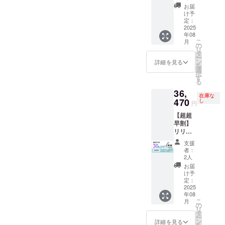
クリー
パー ×
明書 ×
クリー
お届
× 1本 ・
ム100g
1本（専
1冊
け予
ム
ボディ
セット
用ケー
定：
15g ×
マッ
一般販
2025
ス付
1本 ・
サージ
年08
売価格
き） ・
ボディ
ジェル
こ
月
の30%
フェイ
の
マッ
300g
リ
オフ ・
スマッ
タ
サージ
× 1本
ー
スクレ
サージ
ン
詳細を見る
ジェル
を
イパー
クリー
選
30g ×
択
本体
ム
す
1本 ・
る
38,900
15g ×
取扱説
36,
円（税
1本 ・
明書 ×
在庫な
込）※一
470
ボディ
し
1冊 プ
円
般販売
マッ
ラス ・
【超超
予定価
サージ
フェイ
早割】
格 ・
ジェル
スマッ
リリー
フェイ
30g ×
サージ
ス スク
スマッ
1本 ・
クリー
支援
レイ
サージ
取扱説
者：
ム
パー・
クリー
明書 ×
2人
300g
クリー
ム
1冊
お届
× 1本 ・
ム
100g
け予
ボディ
300g・
4,400円
定：
マッ
ジェル
2025
(税込）
サージ
年08
300g
合計
ジェル
こ
月
セット
43,300
の
300g
リ
一般販
円（税
タ
× 1本
ー
売価格
込）
ン
詳細を見る