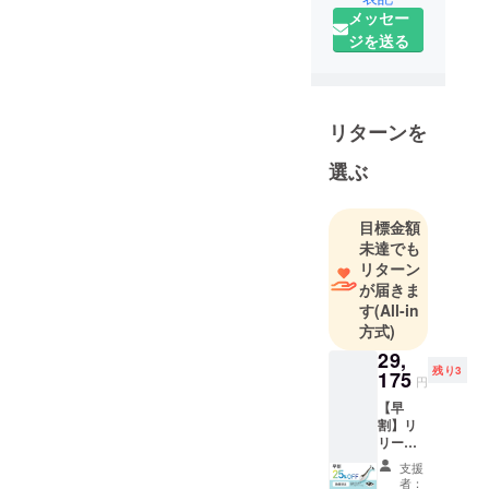
メッセー
ジを送る
リターンを
選ぶ
目標金額
未達でも
リターン
が届きま
す
(All-in
方式)
29,
残り3
175
円
【早
割】リ
リース
スクレ
支援
イパー
者：