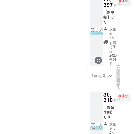
在庫な
円オフ)
397
300g
し
パー ×
円
以下の
6,600円
1本（専
【超早
商品を
(税込）
用ケー
割】リ
専用の
合計
ス付
リース
箱に入
52,100
き） ・
スクレ
れてお
円（税
フェイ
支援
イパー
届け ・
込）
スマッ
者：
一般販
スクレ
→39,07
7人
サージ
売予定
イ
5円（税
クリー
お届
価格
パー ×
込）
け予
ム
38,900
1本（専
定：
(13,025
15g ×
円（税
2025
用ケー
円オフ)
1本 ・
年08
込）
ス付
以下の
ボディ
こ
月
27%オ
き） ・
の
商品を
マッ
リ
フ
フェイ
タ
専用の
サージ
ー
→28,39
スマッ
ン
箱に入
詳細を見る
ジェル
を
7円（税
サージ
選
れてお
30g ×
択
込）
クリー
す
届け ・
1本 ・
る
(10,503
ム
スクレ
取扱説
30,
円オフ)
15g ×
イ
明書 ×
在庫な
以下の
310
1本 ・
し
パー ×
1冊 プ
円
商品を
ボディ
1本（専
ラス ・
【超超
専用の
マッ
用ケー
フェイ
早割】
箱に入
サージ
ス付
スマッ
リリー
れてお
ジェル
き） ・
サージ
ス スク
届け ・
30g ×
フェイ
クリー
支援
レイ
スクレ
1本 ・
スマッ
者：
ム
パー・
イ
取扱説
2人
サージ
300g