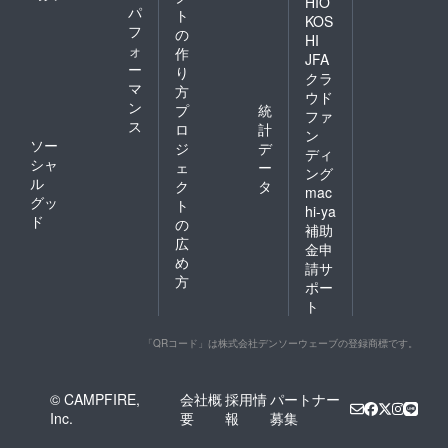
HIO
パ
ト
KOS
フ
の
HI
ォ
作
JFA
ー
り
クラ
マ
方
ウド
ン
プ
統
ファ
ス
ロ
計
ン
ソー
ジ
デ
ディ
シャ
ェ
ー
ング
ル
ク
タ
mac
グッ
ト
hi-ya
ド
の
補助
広
金申
め
請サ
方
ポー
ト
「QRコード」は株式会社デンソーウェーブの登録商標です。
© CAMPFIRE,
会社概
採用情
パートナー
Inc.
要
報
募集