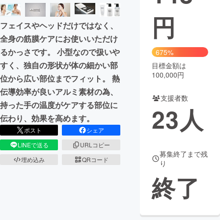
円
まちづくり・地域活性化
フェイスやヘッドだけではなく、
全身の筋膜ケアにお使いいただけ
CAMPFIRE for Social Good
CAMPFIRE Creation
るかっさです。 小型なので扱いや
675%
CAMPFIREふるさと納税
machi-ya
コミュニティ
すく、独自の形状が体の細かい部
目標金額は
100,000円
位から広い部位までフィット。 熱
伝導効率が良いアルミ素材の為、
支援者数
持った手の温度がケアする部位に
23
人
伝わり、効果を高めます。
ポスト
シェア
LINEで送る
URLコピー
募集終了まで残
埋め込み
QRコード
り
終了