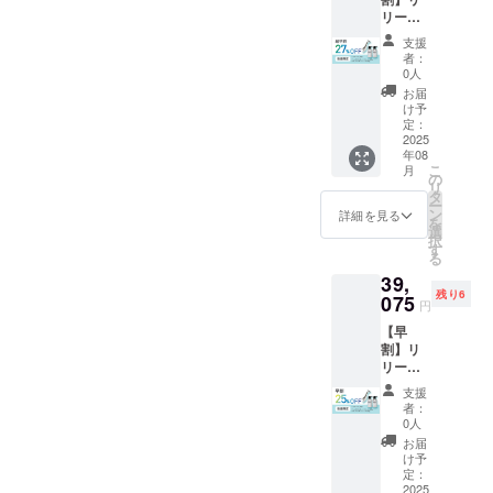
格 ・
専用の
リース
フェイ
箱に入
スクレ
スマッ
れてお
支援
イ
サージ
届け ・
者：
パー・
クリー
スクレ
0人
クリー
ム
イ
お届
ム
100g
パー ×
け予
300g・
4,400円
定：
1本（専
ジェル
2025
(税込）
用ケー
年08
300g
合計
ス付
こ
月
セット
43,300
の
き） ・
リ
一般販
円（税
タ
フェイ
ー
売価格
込）
ン
スマッ
詳細を見る
を
の27%
→32,47
選
サージ
択
オフ ・
5円（税
す
クリー
る
スクレ
込）
ム
39,
イパー
(10,825
15g ×
残り6
本体
075
円オフ)
1本 ・
円
38,900
以下の
ボディ
【早
円（税
商品を
マッ
割】リ
込）※一
専用の
サージ
リース
般販売
箱に入
ジェル
スクレ
予定価
れてお
30g ×
支援
イ
格 ・
届け ・
1本 ・
者：
パー・
フェイ
スクレ
0人
取扱説
クリー
スマッ
イ
明書 ×
お届
ム
サージ
パー ×
け予
1冊 プ
300g・
クリー
定：
1本（専
ラス ・
ジェル
2025
ム