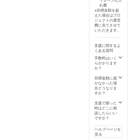
52,100
ジェル
れ費
円（税
30g ×
※目標金額を超
込）
1本 ・
えた場合はプロ
→36,47
取扱説
ジェクトの運営
0円（税
明書 ×
費に充てさせて
込）
1冊 プ
いただきます。
(15,630
ラス ・
円オフ)
フェイ
以下の
スマッ
支援に関するよ
商品を
サージ
くある質問
専用の
クリー
箱に入
ム
手数料はいく
れてお
100g
らかかります
届け ・
× 1本
か？
スクレ
イ
目標金額に届
パー ×
かなかった場
1本（専
合どうなりま
用ケー
すか？
ス付
き） ・
支援で困った
フェイ
時はどこに相
スマッ
談したらいい
サージ
ですか？
クリー
ム
ヘルプページを
15g ×
見る
1本 ・