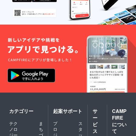
カテゴリー
起案サポート
サ
CAMP
ー
FIRE
テク
ま
プ
ス
ビ
につい
ノロ
ち
ロ
タ
ス
て
ジー
づ
ジ
ッ