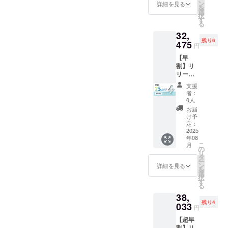
スクレ
サージ
ン
詳細を見る
を
イパー
クリー
選
択
本体
ム
す
る
38,900
15g ×
32,
円（税
1本 ・
残り6
込）※一
475
ボディ
円
般販売
マッ
【早
予定価
サージ
割】リ
格 ・
ジェル
リース
フェイ
30g ×
スクレ
スマッ
1本 ・
支援
イ
サージ
取扱説
者：
パー・
クリー
明書 ×
0人
クリー
ム
1冊
お届
ム100g
100g
け予
セット
4,400円
定：
一般販
2025
(税込）
年08
売価格
合計
こ
月
の25%
43,300
の
リ
オフ ・
円（税
タ
ー
スクレ
込）
ン
詳細を見る
を
イパー
→31,60
選
択
本体
9円（税
す
る
38,900
込）
38,
円（税
(11,691
残り4
込）※一
033
円オフ)
円
般販売
以下の
【超早
予定価
商品を
割】リ