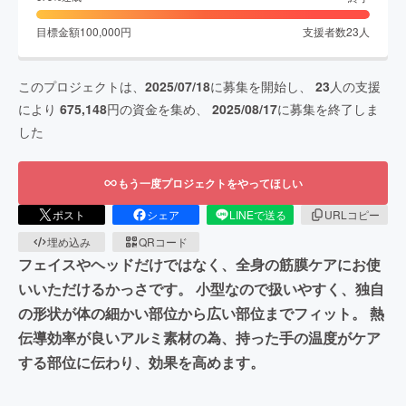
目標金額
100,000
円
支援者数
23
人
このプロジェクトは、
2025/07/18
に募集を開始し、
23
人の支援
により
675,148
円の資金を集め、
2025/08/17
に募集を終了しま
した
もう一度プロジェクトをやってほしい
ポスト
シェア
LINEで送る
URLコピー
埋め込み
QRコード
フェイスやヘッドだけではなく、全身の筋膜ケアにお使
いいただけるかっさです。 小型なので扱いやすく、独自
の形状が体の細かい部位から広い部位までフィット。 熱
伝導効率が良いアルミ素材の為、持った手の温度がケア
する部位に伝わり、効果を高めます。