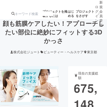
新
ロ
規
グ
会
プロジェクトを掲
はじ
プロジェクト
/
載するには
める
をさがす
イ
員
ン
登
顔も筋膜ケアしたい！アプローチし
録
たい部位に絶妙にフィットする3D
かっさ
人気のプロ
注目のリ
注目の新着プロ
募集終了が近いプ
もうすぐ公開
ジェクト
ターン
ジェクト
ロジェクト
されます
株式会社ジュート
ビューティー・ヘルスケア
東京都
アート・写真
音楽
現在の支援総
テクノロジー・ガジェット
ゲーム・サ
額
675,
映像・映画
書籍・雑誌
148
ビジネス・起業
チャレンジ