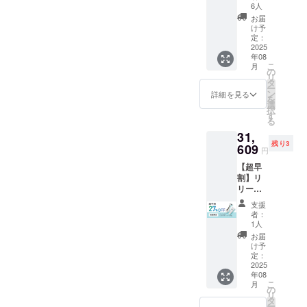
一般販
6人
売予定
お届
価格
け予
38,900
定：
円（税
2025
年08
込）
こ
月
25%オ
の
リ
フ
タ
ー
→29,17
ン
詳細を見る
を
5円（税
選
択
込）
す
る
(9,725
31,
円オフ)
残り3
以下の
609
円
商品を
【超早
専用の
割】リ
箱に入
リース
れてお
スクレ
届け ・
支援
イ
スクレ
者：
パー・
イ
1人
クリー
パー ×
お届
ム100g
1本（専
け予
セット
用ケー
定：
一般販
2025
ス付
年08
売価格
き） ・
こ
月
の27%
フェイ
の
リ
オフ ・
スマッ
タ
ー