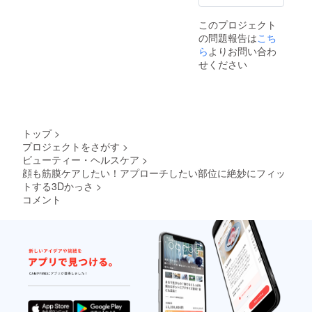
ボディ
マッ
このプロジェクト
サージ
の問題報告は
ジェル
こち
30g ×
ら
よりお問い合わ
1本 ・
せください
取扱説
明書 ×
1冊 プ
ラス ・
フェイ
スマッ
トップ
>
サージ
プロジェクトをさがす
>
クリー
ビューティー・ヘルスケア
>
ム
300g
顔も筋膜ケアしたい！アプローチしたい部位に絶妙にフィッ
× 1本 ・
トする3Dかっさ
>
ボディ
コメント
マッ
サージ
ジェル
300g
× 1本