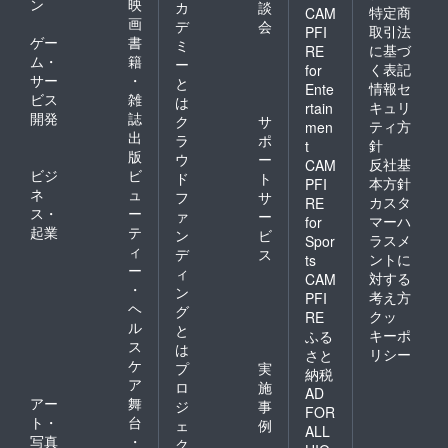
ン
映
カ
談
特定商
CAM
画
デ
会
取引法
PFI
ゲー
書
ミ
に基づ
RE
ム・
籍
ー
く表記
for
サー
・
と
情報セ
Ente
ビス
雑
は
キュリ
rtain
開発
誌
ク
サ
ティ方
men
出
ラ
ポ
針
t
版
ウ
ー
反社基
CAM
ビジ
ビ
ド
ト
本方針
PFI
ネ
ュ
フ
サ
カスタ
RE
ス・
ー
ァ
ー
マーハ
for
起業
テ
ン
ビ
ラスメ
Spor
ィ
デ
ス
ントに
ts
ー
ィ
対する
CAM
・
ン
考え方
PFI
ヘ
グ
クッ
RE
ル
と
キーポ
ふる
ス
は
リシー
さと
ケ
プ
実
納税
ア
ロ
施
AD
アー
舞
ジ
事
FOR
ト・
台
ェ
例
ALL
写真
・
ク