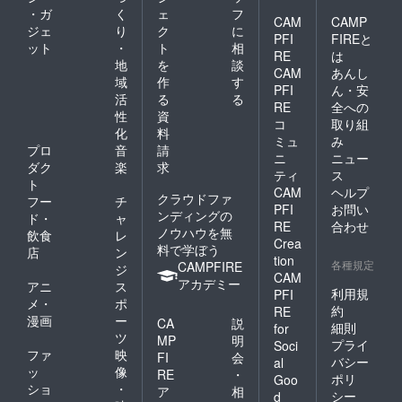
・ガ
く
ェ
フ
CAM
CAMP
ジェ
り
ク
に
PFI
FIREと
ット
・
ト
相
RE
は
地
を
談
CAM
あんし
域
作
す
PFI
ん・安
活
る
る
RE
全への
性
資
コ
取り組
化
料
ミュ
み
プロ
音
請
ニ
ニュー
ダク
楽
求
ティ
ス
ト
CAM
ヘルプ
クラウドファ
フー
チ
PFI
お問い
ンディングの
ド・
ャ
RE
合わせ
ノウハウを無
飲食
レ
Crea
料で学ぼう
店
ン
tion
各種規定
CAMPFIRE
ジ
CAM
アカデミー
アニ
ス
利用規
PFI
メ・
ポ
約
RE
漫画
ー
CA
説
細則
for
ツ
MP
明
プライ
Soci
ファ
映
FI
会
バシー
al
ッ
像
RE
・
ポリ
Goo
ショ
・
ア
相
シー
d