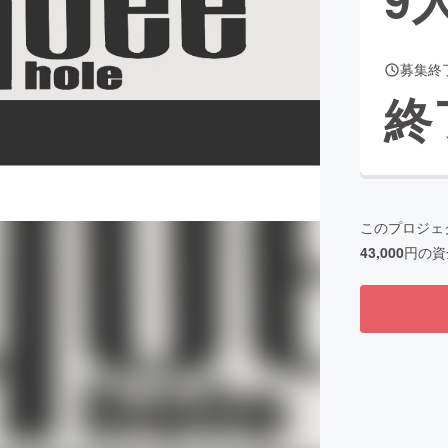
募集終
CAMPFIRE for Social Good
CAMPFIRE Creation
終
CAMPFIREふるさと納税
machi-ya
コミュニティ
このプロジェ
43,000
円の資