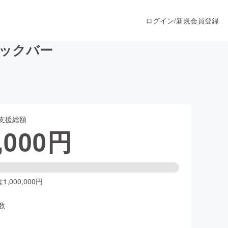
ログイン
/
新規会員登録
ックバー
うすぐ公開されます
支援総額
プロダクト
,000
円
ファッション
スポーツ
,000,000円
数
ア
ソーシャルグッド
人