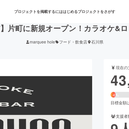
プロジェクトを掲載するには
はじめる
プロジェクトをさがす
市】片町に新規オープン！カラオケ&ロ
marquee hole
フード・飲食店
石川県
注目のリターン
注目の新着プロジェクト
募集終了が近いプロジェクト
も
現在の
音楽
舞台・パフォーマンス
43
ゲーム・サービス開発
フード・飲食店
4%
書籍・雑誌出版
アニメ・漫画
目標金額は1
支援者
チャレンジ
ビューティー・ヘルスケ
9