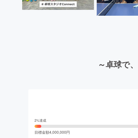
～卓球で、
2
%達成
目標金額
4,000,000
円