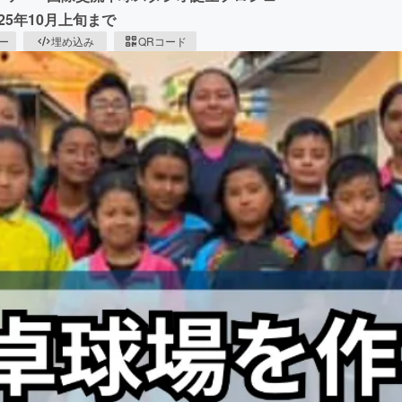
25年10月上旬まで
ピー
埋め込み
QRコード