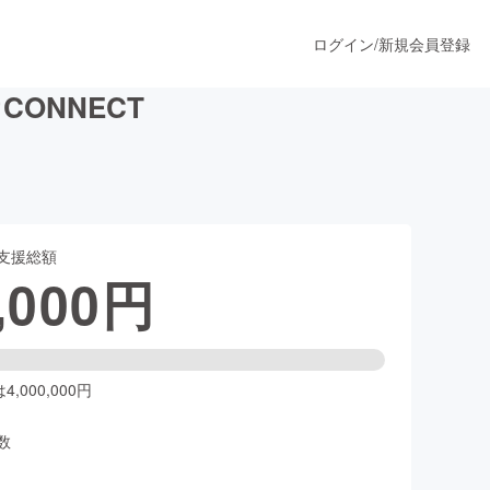
ログイン
/
新規会員登録
ONNECT
うすぐ公開されます
支援総額
プロダクト
,000
円
ファッション
スポーツ
,000,000円
数
ア
ソーシャルグッド
人