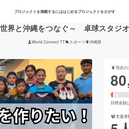
プロジェクトを掲載するには
はじめる
プロジェクトをさがす
世界と沖縄をつなぐ～ 卓球スタジオC
World Connect TT
スポーツ
沖縄県
注目のリターン
注目の新着プロジェクト
募集終了が近いプロジェクト
も
現在の
音楽
舞台・パフォーマンス
80
ゲーム・サービス開発
フード・飲食店
2%
書籍・雑誌出版
アニメ・漫画
目標金額は4
支援者
チャレンジ
ビューティー・ヘルスケ
5