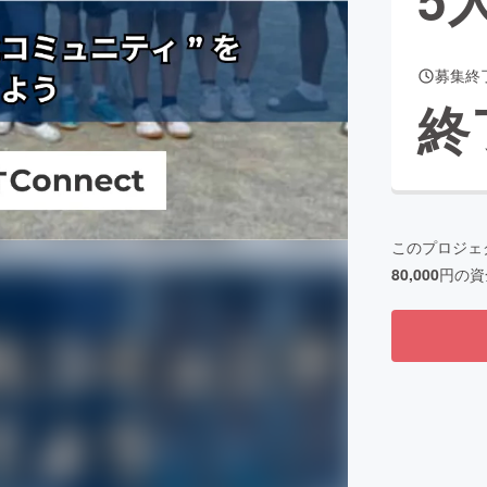
募集終
CAMPFIRE for Social Good
CAMPFIRE Creation
終
CAMPFIREふるさと納税
machi-ya
コミュニティ
このプロジェ
80,000
円の資