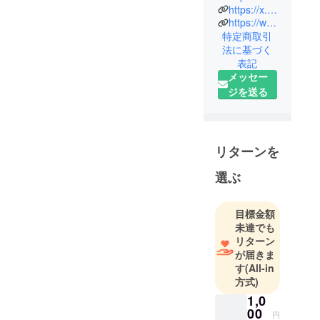
ル・歌手を
https://x.com/umishio_pro?s=21
https://www.instagram.com/hanabi_up/
目指すタレ
特定商取引
ントが所属
法に基づく
していま
表記
す。
メッセー
海汐プロダ
ジを送る
クションは
「チャレン
ジ精神」を
モットーに
リターンを
精神面を鍛
選ぶ
え、技術を
身につけた
タレントが
目標金額
未達でも
常にチャレ
リターン
ンジする気
が届きま
持ちを忘れ
す
(All-in
ず、活き活
方式)
きと全国で
1,0
活動してい
00
円