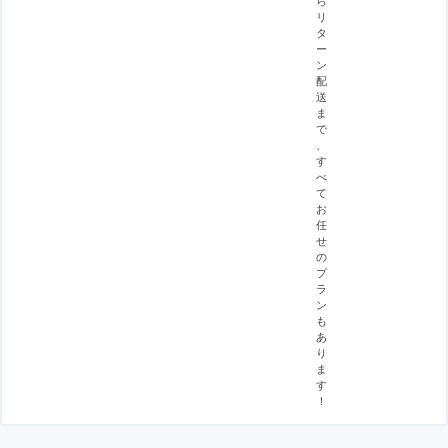
リ
タ
ー
ン
配
送
ま
で
、
す
べ
て
お
任
せ
の
プ
ラ
ン
も
あ
り
ま
す
！