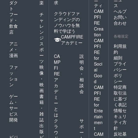
せん。
ダク
楽
求
ティ
ス
あらか
ト
じめご
CAM
ヘルプ
クラウドファ
フー
チ
了承く
PFI
お問い
ンディングの
ド・
ャ
ださ
RE
合わせ
ノウハウを無
い。 よ
飲食
レ
Crea
ろしく
料で学ぼう
店
ン
tion
お願い
各種規定
CAMPFIRE
ジ
CAM
いたし
アカデミー
アニ
ス
ます。
利用規
PFI
メ・
ポ
約
RE
漫画
ー
CA
説
細則
for
ツ
MP
明
プライ
Soci
ファ
映
FI
会
バシー
al
ッ
像
RE
・
ポリ
Goo
ショ
・
ア
相
シー
d
ン
映
カ
談
特定商
CAM
画
デ
会
取引法
PFI
ゲー
書
ミ
に基づ
RE
ム・
籍
ー
く表記
for
サー
・
と
情報セ
Ente
ビス
雑
は
キュリ
rtain
開発
誌
ク
サ
ティ方
men
出
ラ
ポ
針
t
版
ウ
ー
反社基
CAM
ビジ
ビ
ド
ト