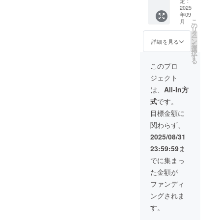
援】 俳
会で
定：
きれば
します
または
お願い
メール
p 等）
優 稲井
2025
す！ 俳
と思い
ので、
別の
いたし
が届か
をご登
年09
大地と
優 稲井
ます。
支援者
メール
ます。
こ
ないこ
月
録の場
舞台
大地と
の
もちろ
様が物
アドレ
リ
とがあ
合、
「花火
宮崎名
タ
ん参加
品をご
スでご
ー
りま
メール
大会の
物のチ
ン
者の皆
詳細を見る
用意い
連絡く
を
す。 →
が届か
夜」を
キン南
選
様から
ただく
ださ
択
Gmailや
ないこ
本気で
蛮を食
す
のQ&A
必要は
い。
る
Yahoo!
とがあ
応援し
べなが
にもお
このプロ
ありま
キャン
メール
りま
たい！
ら交流
答えさ
せん。
セルに
等のフ
ジェクト
す。 →
という
しま
せて頂
ケータ
よるご
リー
Gmailや
素敵な
しょ
きま
は、
All-In方
リング
返金は
メール
Yahoo!
方へ
う。 ク
す。
の内容
できま
アドレ
式
です。
メール
VIPスポ
ラウド
Zoom交
は、疲
せん。
スのご
等のフ
ンサー
ファン
流会の
目標金額に
れた体
あらか
登録を
リー
となっ
ディン
日程は
を癒す
じめご
おすす
関わらず、
メール
て頂
グ本文
2025年
甘いス
了承く
めいた
アドレ
き、下
では語
9月10日
2025/08/31
イーツ
ださ
しま
スのご
記のリ
り尽く
（水）
や、長
い。 よ
す。 ※
23:59:59
ま
登録を
ターン
せな
20：
時間の
ろしく
届かな
おすす
による
かった
00〜
でに集まっ
稽古で
お願い
い場合
めいた
特別待
想い
22：00
小腹が
いたし
は、迷
た金額が
しま
遇 をさ
や、舞
予定。
空いた
ます。
惑メー
す。 ※
せて頂
台の裏
ご支援
ファンディ
時のお
ルフォ
届かな
きま
側な
いただ
にぎ
ルダの
ングされま
い場合
す。 よ
ど、お
いた方
り、パ
確認、
は、迷
ろしく
話しで
に、開
す。
ン、お
または
惑メー
お願い
きれば
催日の
弁当、
別の
ルフォ