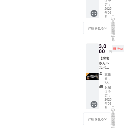
への純
け予
メッ
るように全
粋なご
定：
セー
2025
支援
力を注いで
年09
ジ】 舞
に、心
こ
月
まいりま
台「花
より感
の
リ
火大会
謝いた
タ
す。皆様の
ー
の夜」
しま
ン
詳細を見る
より一層の
を
に出演
す。 モ
選
択
ご支援、ご
する宮
ノや
す
る
崎県の
サービ
指導を賜り
3,0
演者さ
スはい
ますようよ
残り43
んを応
00
らな
円
援した
ろしくお願
い。た
【演者
い！と
だ、こ
い申し上げ
さんへ
いう素
の挑戦
ます。
スポー
敵な方
を応援
ツドリ
へ 出演
した
支援
ンクを
する演
い。そ
者：
差し入
者さん
んな尊
7人
れ】 舞
への純
いお気
お届
台「花
粋なご
持ち
け予
火大会
支援
定：
に、深
の夜」
2025
に、心
く敬意
年08
に出演
より感
を表し
こ
月
する宮
謝いた
の
ます。
リ
崎県の
しま
タ
このリ
ー
演者さ
す。 モ
ン
ターン
詳細を見る
を
んを応
ノや
選
では、
択
援した
サービ
す