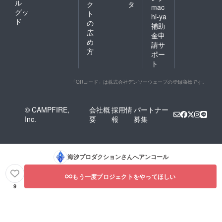
ル
ク
タ
mac
グッ
ト
hi-ya
ド
の
補助
広
金申
め
請サ
方
ポー
ト
「QRコード」は株式会社デンソーウェーブの登録商標です。
© CAMPFIRE,
会社概
採用情
パートナー
Inc.
要
報
募集
海汐プロダクション
さんへアンコール
もう一度プロジェクトをやってほしい
9