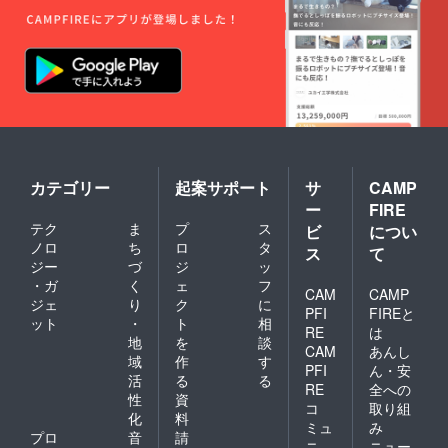
合は、
メール
アドレ
迷惑
アドレ
スでご
メール
スのご
連絡く
フォル
登録を
ださ
ダの確
おすす
い。 ※
認、ま
めいた
おひと
たは別
しま
り様、
のメー
す。 ※
何口で
ルアド
届かな
もご支
レスで
い場合
援いた
ご連絡
は、迷
だけま
くださ
惑メー
す。 よ
カテゴリー
起案サポート
サ
CAMP
い。 ※
ルフォ
ろしく
ー
FIRE
上乗せ
ルダの
お願い
のご支
確認、
テク
ま
プ
ス
ビ
につい
いたし
援も大
または
ノロ
ち
ロ
タ
ます。
ス
て
歓迎で
別の
ジー
づ
ジ
ッ
す！
メール
・ガ
く
ェ
フ
アドレ
CAM
CAMP
ジェ
り
ク
に
スでご
PFI
FIREと
ット
・
ト
相
連絡く
RE
は
ださ
地
を
談
CAM
あんし
い。 ※
域
作
す
PFI
ん・安
キャン
活
る
る
セルに
RE
全への
性
資
よるご
コ
取り組
化
料
返金は
ミュ
み
できま
プロ
音
請
ニ
ニュー