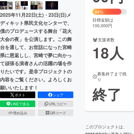
まちづくり・地域活性化
84%
2025年11月22日(土)・23日(日)メ
目標金額は
ディキット県民文化センターで、
100,000円
CAMPFIRE for Social Good
CAMPFIRE Creation
僕のプロデュースする舞台「花火
CAMPFIREふるさと納税
machi-ya
コミュニティ
大会の夜」を公演します。この舞
支援者数
18
人
台を通して、お世話になった宮崎
県に恩返しし、宮崎で夢に向かっ
て頑張る演者さんの活躍の場を作
りたいです。是非プロジェクトの
募集終了まで残
内容をご覧ください。よろしくお
り
終了
願いいたします！
ポスト
シェア
LINEで送る
URLコピー
埋め込み
QRコード
このプロジェクトは、