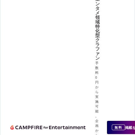
ン
タ
メ
領
域
特
化
型
ク
ラ
フ
ァ
ン
手
数
料
0
円
か
ら
実
施
可
能
。
企
画
掲載
無料
か
ら