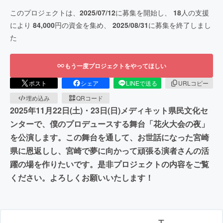
このプロジェクトは、
2025/07/12
に募集を開始し、
18
人の支援
により
84,000
円の資金を集め、
2025/08/31
に募集を終了しまし
た
もう一度プロジェクトをやってほしい
ポスト
シェア
LINEで送る
URLコピー
埋め込み
QRコード
2025年11月22日(土)・23日(日)メディキット県民文化セ
ンターで、僕のプロデュースする舞台「花火大会の夜」
を公演します。この舞台を通して、お世話になった宮崎
県に恩返しし、宮崎で夢に向かって頑張る演者さんの活
躍の場を作りたいです。是非プロジェクトの内容をご覧
ください。よろしくお願いいたします！
エ