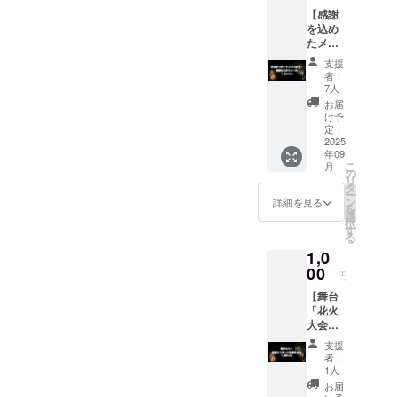
ます。
【感謝
2006年に設
を込め
立し、モデ
たメー
ル】 リ
ル・俳優・
支援
ターン
者：
歌手・司会
不要、
7人
など幅広く
それで
お届
も舞台
け予
活躍できる
「花火
定：
場を提供す
大会の
2025
年09
夜」と
ると共に、
こ
月
俳優 稲
の
本格的な指
リ
井大地
タ
ー
導で社会経
を応援
ン
詳細を見る
を
した
選
験の土台作
択
い！と
す
りをしっか
る
いう素
1,0
りと行って
敵な方
へ 俳優
00
います。
円
稲井大
これからも
【舞台
地の初
「花火
プロ
宮崎の活性
大会の
デュー
化と宮崎の
夜」へ
サー舞
支援
若者が芸能
出演す
台「花
者：
る演者
火大会
1人
界へデ
さんへ
の夜」
お届
ビューでき
応援