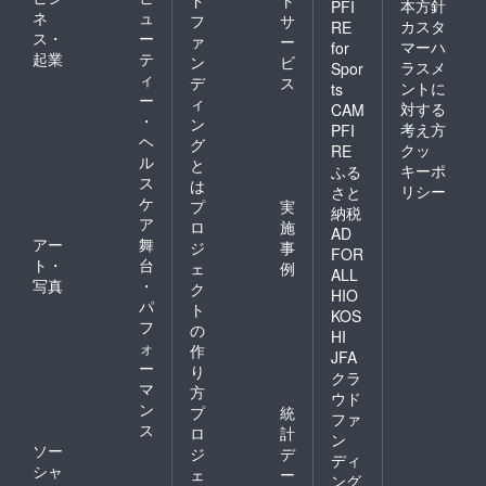
本方針
PFI
ネ
ュ
フ
サ
カスタ
RE
ス・
ー
ァ
ー
マーハ
for
起業
テ
ン
ビ
ラスメ
Spor
ィ
デ
ス
ントに
ts
ー
ィ
対する
CAM
・
ン
考え方
PFI
ヘ
グ
クッ
RE
ル
と
キーポ
ふる
ス
は
リシー
さと
ケ
プ
実
納税
ア
ロ
施
AD
アー
舞
ジ
事
FOR
ト・
台
ェ
例
ALL
写真
・
ク
HIO
パ
ト
KOS
フ
の
HI
ォ
作
JFA
ー
り
クラ
マ
方
ウド
ン
プ
統
ファ
ス
ロ
計
ン
ソー
ジ
デ
ディ
シャ
ェ
ー
ング