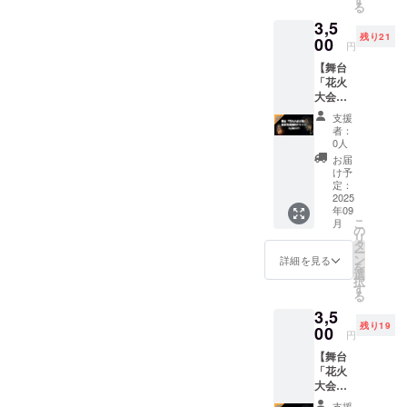
お礼と
る
い！と
スはい
してご
3,5
いう素
らな
支援へ
残り21
敵な方
00
い。た
の感謝
円
へ 出演
だ宮崎
の気持
【舞台
する演
の演者
ちを込
「花火
者さん
さんを
めた
大会の
への純
応援し
メール
夜」11
粋なご
たい。
でお届
支援
月22日
支援
そんな
けしま
者：
(土)公演
に、心
尊いお
0人
す。 俳
の最前
より感
気持ち
優 稲井
お届
列確約
謝いた
に、深
け予
大地か
チケッ
しま
定：
く敬意
らの真
ト】 舞
2025
す。 モ
を表し
心を込
年09
台「花
ノや
ます。
めた
こ
月
火大会
サービ
の
是非、
メッ
リ
の夜」
スはい
タ
これか
セージ
ー
の最前
らな
ン
ら舞台
詳細を見る
をお受
を
列21席
い。た
選
稽古に
け取り
択
限定の
だ宮崎
す
励む演
くださ
る
入場チ
の演者
者さん
い。
3,5
ケット
さんを
へ応援
【お願
残り19
です。
00
応援し
メッ
い】 ※
円
11月22
たい。
セージ
全ての
【舞台
日(土)公
そんな
をお願
ご支援
「花火
演で
尊いお
いいた
者様に
大会の
す。お
気持ち
しま
メール
夜」11
間違い
に、深
す。 応
支援