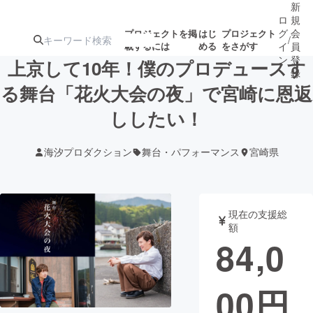
新
ロ
規
グ
会
プロジェクトを掲
はじ
プロジェクト
/
載するには
める
をさがす
イ
員
ン
登
上京して10年！僕のプロデュースす
録
る舞台「花火大会の夜」で宮崎に恩返
ししたい！
人気のプロ
注目のリ
注目の新着プロ
募集終了が近いプ
もうすぐ公開
ジェクト
ターン
ジェクト
ロジェクト
されます
海汐プロダクション
舞台・パフォーマンス
宮崎県
アート・写真
音楽
現在の支援総
テクノロジー・ガジェット
ゲーム・サ
額
84,0
映像・映画
書籍・雑誌
00
円
ビジネス・起業
チャレンジ