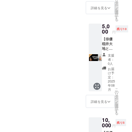
Gmailや
リ
県の演
いただ
タ
jp／
援者様
ターン
Yahoo!
ー
者さん
きます
ン
@ezwe
詳細を見る
が物品
では、
メール
を
を応援
ので、
選
b.ne.jp
をご用
お礼と
等のフ
択
した
お名
す
／
意いた
してご
リー
る
い！と
前、電
@softb
だく必
支援へ
メール
5,0
いう素
話番
ank.ne.j
要はあ
の感謝
アドレ
残り10
敵な方
00
号、
p 等）
りませ
円
の気持
スのご
へ 出演
Emailア
をご登
ん。 こ
ちを込
登録を
【俳優
する演
ドレ
録の場
のリ
めた
おすす
稲井大
者さん
ス、お
合、
ターン
メール
めいた
地と
への純
送り先
メール
では、
でお届
しま
Zoom交
粋なご
住所を
が届か
お礼と
支援
けしま
す。 ※
流会】
支援
記載く
ないこ
者：
してご
す。 ま
届かな
俳優 稲
に、心
ださ
0人
とがあ
支援へ
た頂い
い場合
井大地
より感
い。
りま
お届
の感謝
たメッ
は、迷
を応援
謝いた
キャリ
け予
す。 →
の気持
セージ
惑メー
した
しま
定：
アメー
Gmailや
ちを込
は本人
ルフォ
い！と
2025
す。 モ
ル
Yahoo!
めた
に伝え
ルダの
年08
いう素
ノや
（@doc
メール
メール
た様子
こ
確認、
月
敵な方
サービ
の
omo.ne.
等のフ
でお届
をSNS
リ
または
へ 宮崎
スはい
タ
jp／
リー
けしま
等で発
ー
別の
に舞台
らな
ン
@ezwe
詳細を見る
メール
す。 ま
信させ
を
メール
を見に
い。た
選
b.ne.jp
アドレ
た頂い
ていた
択
アドレ
行きた
だ宮崎
す
／
スのご
たス
だきま
る
スでご
いけ
の演者
@softb
登録を
ポーツ
す。
連絡く
10,
ど、遠
さんを
ank.ne.j
おすす
ドリン
【お願
ださ
残り5
くて行
000
応援し
p 等）
めいた
円
クを演
い】 ※
い。 ※
けない...
たい。
をご登
しま
者さん
応援