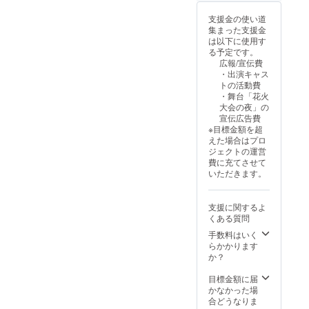
いたし
と思い
前日に
各種飲
メール
ルダの
ます！
ます。
Zoomの
食店の
支援金の使い道
アドレ
確認、
【リ
もちろ
リンク
テイク
集まった支援金
スでご
または
ターン
ん参加
をメー
アウト
は以下に使用す
連絡く
別の
内容】
者の皆
ルにて
などを
る予定です。
ださ
メール
・舞台
様から
お送り
予定し
広報/宣伝費
い。 ※
アドレ
「花火
のQ&A
させて
ており
・出演キャス
おひと
スでご
大会の
にもお
頂きま
ます。
トの活動費
り様、
連絡く
夜」の
答えさ
す。
このリ
・舞台「花火
何口で
ださ
パンフ
せて頂
【お願
ターン
大会の夜」の
もご支
い。 ※
レット
きま
い】 ※
では、
宣伝広告費
援いた
おひと
にお名
す。 日
キャリ
お礼と
※目標金額を超
だけま
り様、
前掲載
程は
アメー
してご
えた場合はプロ
す。 よ
何口で
・サイ
2025年
ル
支援へ
ジェクトの運営
ろしく
もご支
ンメッ
9月13日
（@doc
の感謝
費に充てさせて
お願い
援いた
セージ
（土）
omo.ne.
の気持
いただきます。
いたし
だけま
付きポ
11：
jp／
ちを込
ます。
す。 よ
スター1
00〜
@ezwe
めた
ろしく
枚 ・
13：00
b.ne.jp
メール
支援に関するよ
お願い
楽屋及
予定。
／
でお届
くある質問
いたし
び舞台
場所は
@softb
けしま
ます。
ツアー
宮崎市
手数料はいく
ank.ne.j
す。 ま
（公演
内の飲
らかかります
p 等）
た頂い
日の楽
食店。
か？
をご登
たケー
屋・舞
ご支援
録の場
タリン
台へご
いただ
目標金額に届
合、
グを演
案内し
いた方
かなかった場
メール
者さん
ます）
にの
合どうなりま
が届か
がいた