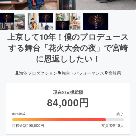
上京して10年！僕のプロデュース
する舞台「花火大会の夜」で宮崎
に恩返ししたい！
海汐プロダクション
舞台・パフォーマンス
宮崎県
現在の支援総額
84,000
円
終了
84
%達成
目標金額
100,000
円
支援者数
18
人