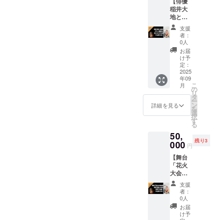
おひと
【俳優
俳優 稲
そんな
録の場
す。 届
がいた
メッ
り様、
稲井大
井大地
尊いお
合、
かない
だいて
セージ
何口で
地とチ
と直接
気持ち
メール
場合
いる様
はこち
もご支
キン南
話をし
に、深
が届か
は、迷
支援
子を
らのリ
援いた
蛮を食
てみた
く敬意
ないこ
者：
惑メー
SNS等
ターン
だけま
べに行
い。 そ
を表し
0人
とがあ
ルフォ
で発信
に書き
す。 よ
ける
んな方
ます。
りま
お届
ルダの
してご
込みい
ろしく
券】 俳
にぴっ
よろし
け予
す。 →
確認、
連絡さ
ただく
お願い
優 稲井
たり
定：
けれ
Gmailや
または
せてい
か、別
いたし
大地と
2025
の、オ
ば、こ
Yahoo!
別の
ただき
途お送
ます。
年09
直接話
ンライ
れから
メール
メール
ます。
こ
りする
月
をして
ン交流
の
舞台稽
等のフ
アドレ
【お願
リ
メール
みた
会で
タ
古に励
リー
スでご
い】 ※
ー
にご返
い、
す！ ク
ン
む演者
詳細を見る
メール
連絡く
キャリ
を
信お願
もっと
ラウド
選
さんへ
アドレ
ださ
アメー
択
いいた
近くで
ファン
す
ケータ
スのご
い。
ル
る
しま
俳優稲
ディン
リング
登録を
キャン
（@doc
す。 ※
50,
井大地
グ本文
差し入
おすす
セルに
omo.ne.
キャリ
残り3
を感じ
000
では語
れとし
めいた
円
よるご
jp／
アメー
たい。
り尽く
ての支
しま
返金は
@ezwe
ル
【舞台
そんな
せな
援をお
す。 届
できま
b.ne.jp
（@doc
「花火
方に
かった
願いい
かない
せん。
／
omo.ne.
大会の
ぴった
想い
たしま
場合
あらか
@softb
jp／
夜」と
りの、
や、舞
す。
は、迷
支援
じめご
ank.ne.j
@ezwe
俳優 稲
宮崎県
台の裏
ケータ
者：
惑メー
了承く
p 等）
b.ne.jp
井大地
でのオ
側な
0人
リング
ルフォ
ださ
をご登
／
を本気
フライ
ど、お
は運営
お届
ルダの
い。 よ
録の場
@softb
で応
ン交流
話しで
け予
で用意
確認、
ろしく
合、
ank.ne.j