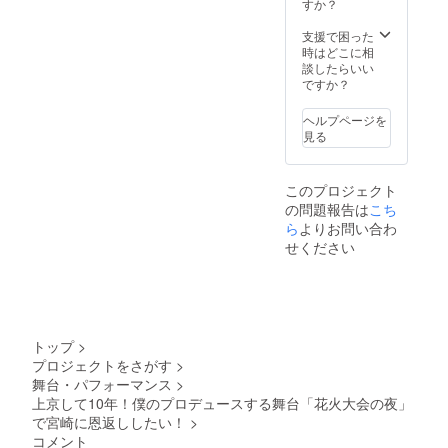
・俳優
み、事
すか？
ないこ
だいて
稲井大
前に開
とがあ
いる様
地と
催場所
支援で困った
りま
子を
ツー
の詳細
時はどこに相
す。 →
SNS等
ショッ
をメー
談したらいい
Gmailや
で発信
ト写真
ルにて
ですか？
Yahoo!
してご
撮影
お送り
メール
連絡さ
・特等
させて
等のフ
せてい
ヘルプページを
席入場
頂きま
リー
ただき
見る
券（お
す。 支
メール
ます。
好きな
援金額
アドレ
【お願
席を1席
に飲食
スのご
い】 ※
このプロジェクト
ご指定
代は含
登録を
キャリ
の問題報告は
いただ
こち
まれま
おすす
アメー
けま
せん。
ら
よりお問い合わ
めいた
ル
す）
各自の
しま
せください
（@doc
【お願
飲食代
す。 ※
omo.ne.
い】 ※
は当日
届かな
jp／
キャリ
各自清
い場合
@ezwe
アメー
算お願
は、迷
b.ne.jp
ル
いいた
惑メー
／
（@doc
しま
ルフォ
@softb
トップ
>
omo.ne.
す。 面
ルダの
ank.ne.j
プロジェクトをさがす
>
jp／
会時に
確認、
p 等）
舞台・パフォーマンス
>
@ezwe
は同伴
または
をご登
b.ne.jp
上京して10年！僕のプロデュースする舞台「花火大会の夜」
者をつ
別の
録の場
／
けま
メール
で宮崎に恩返ししたい！
>
合、
@softb
す。
アドレ
メール
コメント