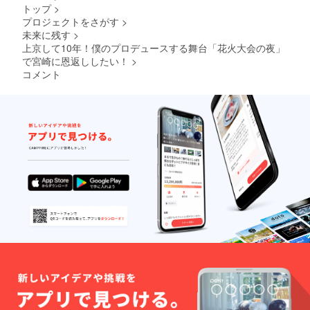
ank.ne.j
【お願
スでご
が届か
トップ
>
p 等）
い】 ※
連絡く
ないこ
プロジェクトをさがす
>
をご登
キャリ
ださ
とがあ
録の場
未来に残す
>
アメー
い。 ※
りま
合、
ル
上京して10年！僕のプロデュースする舞台「花火大会の夜」
キャン
す。 →
メール
（@doc
セルに
Gmailや
で宮崎に恩返ししたい！
>
が届か
omo.ne.
よるご
Yahoo!
コメント
ないこ
jp／
返金は
メール
とがあ
@ezwe
できま
等のフ
りま
b.ne.jp
せん。
リー
す。 →
／
あらか
メール
Gmailや
@softb
じめご
アドレ
Yahoo!
ank.ne.j
了承く
スのご
メール
p 等）
ださ
登録を
等のフ
をご登
い。 よ
おすす
リー
録の場
ろしく
めいた
メール
合、
お願い
しま
アドレ
メール
いたし
す。 ※
スのご
が届か
ます。
届かな
登録を
ないこ
い場合
おすす
とがあ
は、迷
めいた
りま
惑メー
しま
す。 →
ルフォ
す。 ※
Gmailや
ルダの
返信
Yahoo!
確認、
メール
メール
または
が届か
等のフ
別の
ない場
リー
メール