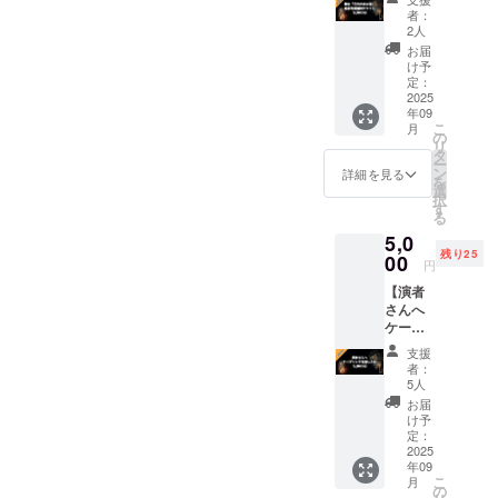
送信完
月23日
の無い
く敬意
援メッ
者：
了後、
(日)公演
ように
を表し
2人
セージ
活動報
の最前
ご注意
ます。
の宛先
お届
告でご
列確約
くださ
よろし
け予
は、ど
連絡い
チケッ
い。 チ
定：
けれ
なたか
たしま
ト】 舞
2025
ケット
ば、こ
演者さ
す。 ※
年09
台「花
を郵送
れから
ん個人
キャリ
こ
月
火大会
させて
の
舞台稽
宛で
アメー
リ
の夜」
いただ
タ
古に励
も、出
ル
ー
の最前
きます
ン
む演者
詳細を見る
演者さ
（@doc
を
列21席
ので、
選
さんへ
ん全員
omo.ne.
択
限定の
お名
す
スポー
宛で
jp／
る
入場チ
前、電
ツドリ
も、ど
@ezwe
5,0
ケット
話番
ンク差
ちらで
b.ne.jp
残り25
です。
00
号、
し入れ
も構い
円
／
11月23
Emailア
として
ませ
@softb
【演者
日(日)公
ドレ
の支援
ん。あ
ank.ne.j
さんへ
演で
ス、お
をお願
なたの
p 等）
ケータ
す。お
送り先
いいた
応援
をご登
リング
間違い
住所を
しま
メッ
支援
録の場
を差し
の無い
記載く
す。 ス
者：
セージ
合、
入れ】
ように
ださ
5人
ポーツ
が演者
メール
舞台
ご注意
い。
ドリン
お届
さんの
が届か
「花火
くださ
キャリ
け予
クは運
更なる
ないこ
大会の
い。 チ
定：
アメー
営で用
活力に
とがあ
夜」に
2025
ケット
ル
意しま
繋がり
りま
年09
出演す
を郵送
（@doc
すの
ます。
す。 →
こ
月
る宮崎
させて
の
omo.ne.
で、支
このリ