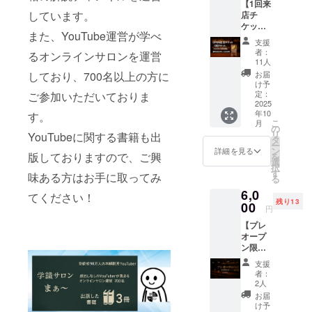
【1回来
てお礼
用意し
しています。
店チ
のメッ
ていま
ケッ
セージ
す ※出
また、YouTube運営が学べ
ト】 当
と公式
入り自
支援
店を１
LINEの
由 ※22
者：
るオンラインサロンを運営
度だけ
ご案内
時以降
11人
でも体
をお送
は別途
お届
しており、700名以上の方に
験して
りしま
料金が
け予
みたい
す。
定：
ご参加いただいておりま
かかり
方へ。
2025
ます ※
年10
プロ
す。
現地ま
こ
月
ジェク
の
での交
リ
YouTubeに関する書籍も出
ト終了
タ
通費は
ー
後
ン
自身で
詳細を見る
版しておりますので、ご興
を
2025/10
選
ご負担
択
/1より
す
くださ
味ある方はお手に取ってみ
る
使用可
い ※当
6,0
能とな
日ス
てください！
残り13
りま
00
タッフ
円
す。 通
に支援
【プレ
常、90
した際
オープ
分飲み
の支援
ン限定
放題が
IDをお
イベン
4000円
伝え下
支援
ト招
→3000
さい。
者：
待】 ・
円で1回
2人
日程：
飲める
お届
2025年
チケッ
け予