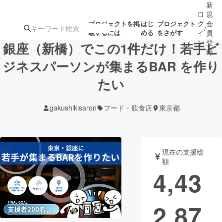
新
ロ
規
グ
会
プロジェクトを掲
はじ
プロジェクト
/
載するには
める
をさがす
イ
員
ン
登
銀座（新橋）でこの1件だけ！若手ビ
録
ジネスパーソンが集まるBAR を作り
たい
人気のプロ
注目のリ
注目の新着プロ
募集終了が近いプ
もうすぐ公開
ジェクト
ターン
ジェクト
ロジェクト
されます
gakushikisaron
フード・飲食店
東京都
アート・写真
音楽
現在の支援総
テクノロジー・ガジェット
ゲーム・サ
額
4,43
映像・映画
書籍・雑誌
2,87
ビジネス・起業
チャレンジ