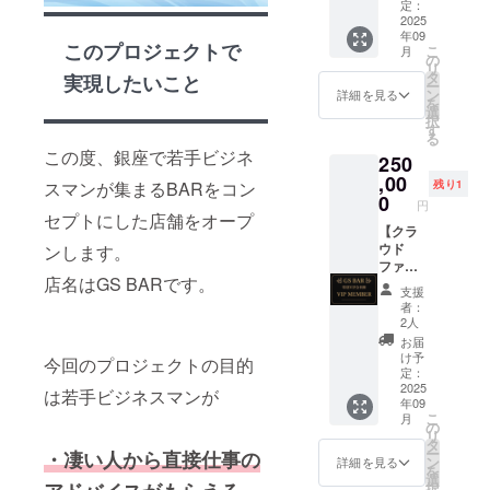
9月7日
トです
定：
（日）
2025
※来店時
年09
18時
に店員
このプロジェクトで
こ
月
～21時
にチ
の
リ
・まぁ
ケット
タ
実現したいこと
ー
～も参
画像と
ン
詳細を見る
を
加しま
支援ID
選
択
す ・入
をご提
す
る
退室自
示くだ
この度、銀座で若手ビジネ
250
由 ・食
さい。
べ物は
,00
※複数枚
スマンが集まるBARをコン
残り1
乾き物
購入も
0
円
のみ ク
可能で
セプトにした店舗をオープ
ラウド
【クラ
す。
ファン
ウド
ンします。
※90分以
ディン
ファン
上の場
店名はGS BARです。
グ終了
ディン
合は自
支援
後、会
グ限
動延長
者：
場など
定！特
で1時間
2人
詳細情
別VIP会
2000円
お届
報を
員チ
かかり
け予
今回のプロジェクトの目的
メール
ケッ
ます。
定：
にてご
ト】 通
2025
※複数枚
は若手ビジネスマンが
年09
案内し
常、90
ご購入
こ
月
ます。
分飲み
の方は
の
リ
放題
延長時
タ
ー
・凄い人から直接仕事の
4000円
にもチ
ン
詳細を見る
を
を１年
ケット
選
択