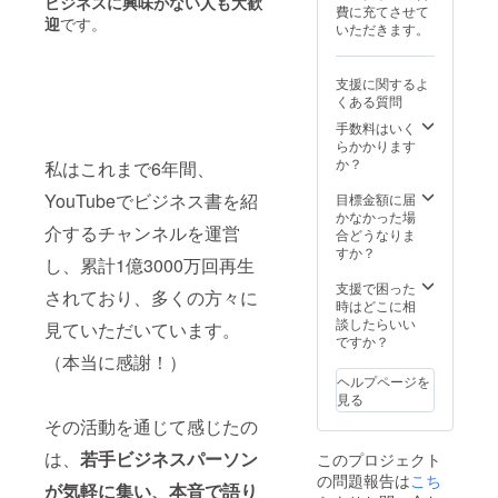
ビジネスに興味がない人も大歓
たい方
費に充てさせて
い。 ※
は支援
迎
です。
いただきます。
お名前
前に
の公開
メッ
が不可
セージ
支援に関するよ
な場合
にてご
くある質問
はその
連絡く
旨を備
手数料はいく
ださ
考欄に
らかかります
い。 ※
ご記載
か？
有効期
私はこれまで6年間、
くださ
限は店
い。
YouTubeでビジネス書を紹
目標金額に届
舗オー
かなかった場
プンか
介するチャンネルを運営
合どうなりま
ら１年
すか？
間
し、累計1億3000万回再生
支援で困った
されており、多くの方々に
時はどこに相
談したらいい
見ていただいています。
ですか？
（本当に感謝！）
ヘルプページを
見る
その活動を通じて感じたの
は、
若手ビジネスパーソン
このプロジェクト
の問題報告は
こち
が気軽に集い、本音で語り