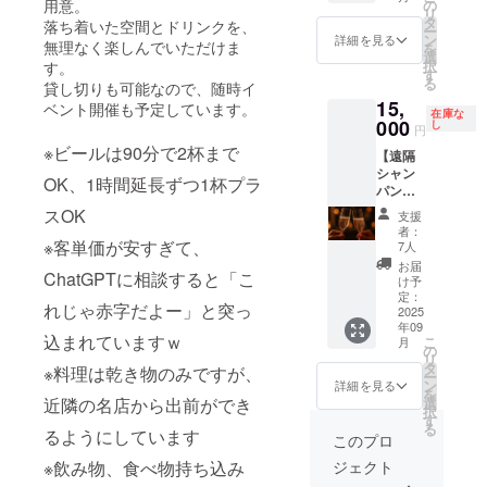
です。
人的に
の
用意。
リ
お花は
も全力
タ
落ち着いた空間とドリンクを、
ー
こちら
でサ
ン
詳細を見る
無理なく楽しんでいただけま
を
で選定
ポート
選
択
す。
させて
させて
す
る
貸し切りも可能なので、随時イ
いただ
いただ
15,
きま
きま
ベント開催も予定しています。
在庫な
す。 ※
000
す。 ・
し
円
お店に
来店
※ビールは90分で2杯まで
【遠隔
飾らせ
時、90
シャン
ていた
分1セッ
OK、1時間延長ずつ1杯プラ
パンで
だきま
ト目を
盛り上
すの
来店の
スOK
支援
げ！】
で、備
度に提
者：
当店の
考欄に
※客単価が安すぎて、
供。 ・
7人
オープ
お名前
ビジネ
お届
ChatGPTに相談すると「こ
ン祝い
の記載
スの相
け予
で遠隔
もお願
定：
談＆ビ
れじゃ赤字だよー」と突っ
でシャ
2025
いしま
ジネス
年09
ンパン
す。
を繋げ
込まれていますｗ
こ
月
を振る
の
るサ
リ
舞うこ
タ
ポート
※料理は乾き物のみですが、
ー
とがで
ン
(700名
詳細を見る
を
きま
選
近隣の名店から出前ができ
のオン
択
す。 ※
す
ライン
る
お祝い
るようにしています
サロン
このプロ
の1本で
内での
ジェクト
※飲み物、食べ物持ち込み
す。皆
宣伝) ・
で開け