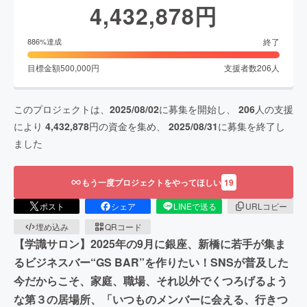
4,432,878
円
終了
886
%達成
目標金額
500,000
円
支援者数
206
人
このプロジェクトは、
2025/08/02
に募集を開始し、
206
人の支援
により
4,432,878
円の資金を集め、
2025/08/31
に募集を終了し
ました
もう一度プロジェクトをやってほしい
19
ポスト
シェア
LINEで送る
URLコピー
埋め込み
QRコード
【学識サロン】2025年の9月に銀座、新橋に若手が集ま
るビジネスバー“GS BAR”を作りたい！SNSが普及した
今だからこそ、家庭、職場、それ以外でくつろげるよう
な第３の居場所、「いつものメンバーに会える、行きつ