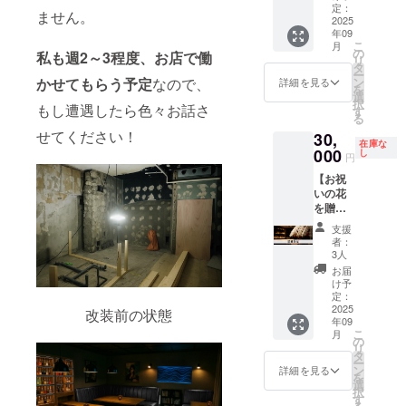
ン祝い
動延長
定：
ません。
で遠隔
2025
で1時間
年09
でシャ
2000円
こ
月
ンパン
かかり
の
私も週2～3程度、お店で働
リ
を振る
ます ※
タ
ー
舞うこ
来店時
かせてもらう予定
なので、
ン
詳細を見る
を
とがで
にチ
選
択
もし遭遇したら色々お話さ
きま
ケット
す
る
す。 ※
画像と
せてください！
30,
お祝い
支援ID
在庫な
の1本で
000
を店員
し
円
す。皆
にご提
【お祝
で開け
示くだ
いの花
た際は
さい。
を贈れ
その様
※有効期
る権】
子を写
限は
支援
当店の
真とお
2025年
者：
オープ
礼を添
9月～
3人
ン祝い
えてお
2026年
お届
にお花
返しし
8月で
け予
を贈れ
ます ※
定：
す。
るリ
2025
シャン
改装前の状態
年09
ターン
パン開
こ
月
です。
栓の際
の
リ
お花は
に支援
タ
ー
こちら
者様の
ン
詳細を見る
を
で選定
お名前
選
択
させて
を一緒
す