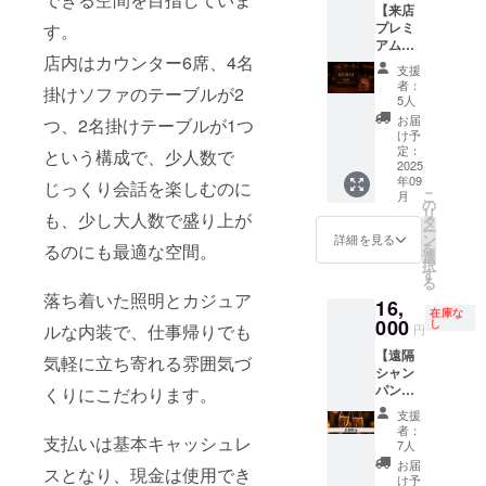
【来店
です！
舗が運
プレミ
す。
※90分以
営し続
アム
上の場
ける限
店内はカウンター6席、4名
コー
合は自
りとな
支援
ス】 当
動延長
りま
者：
掛けソファのテーブルが2
店で使
で1時間
す。
5人
用でき
2000円
お届
つ、2名掛けテーブルが1つ
るお得
かかり
け予
な利用
ます ※
定：
という構成で、少人数で
券（５
2025
来店時
年09
セット
じっくり会話を楽しむのに
にチ
こ
月
分）で
ケット
の
リ
も、少し大人数で盛り上が
す。 ５
画像と
タ
ー
名限定
支援ID
ン
詳細を見る
を
るのにも最適な空間。
の超お
を店員
選
択
得なリ
にご提
す
る
ターン
示くだ
落ち着いた照明とカジュア
16,
となり
さい。
在庫な
ますの
000
※有効期
し
ルな内装で、仕事帰りでも
円
でこの
限は
【遠隔
機会に
2025年
気軽に立ち寄れる雰囲気づ
シャン
ゲット
9月～
パンで
くりにこだわります。
してく
2026年
盛り上
ださ
8月で
支援
げ！】※
い！
す。
者：
支払いは基本キャッシュレ
再販分
※90分以
7人
当店の
上の場
お届
スとなり、現金は使用でき
オープ
合は自
け予