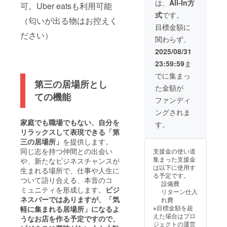
店内に
は、
All-In方
可。Uber eatsも利用可能
た際は
随時チ
式
です。
その様
ラシ掲
（匂いが出る物はお控えく
子を写
載可能
目標金額に
真とお
（１枚
ださい）
関わらず、
礼を添
まで）
えてお
※チラシ
2025/08/31
返しし
に関し
23:59:59
ま
ます ※
て公序
シャン
良俗に
でに集まっ
パン開
第三の居場所とし
反する
た金額が
栓の際
内容
ての機能
に支援
や、当
ファンディ
者様の
店が相
ングされま
お名前
応しく
を一緒
家庭でも職場でもない、自分を
ないと
す。
に飲む
判断し
リラックスして表現できる「第
皆さん
たもの
三の居場所」
を提供します。
と共有
はお断
同じ志を持つ仲間との出会い
支援金の使い道
させて
りさせ
集まった支援金
や、新たなビジネスチャンスが
いただ
ていた
は以下に使用す
きます
生まれる場所で、仕事や人生に
だく場
る予定です。
ので、
ついて語り合える、本音のコ
合がご
設備費
ご希望
ざいま
ミュニティを形成します。
ビジ
リターン仕入
のお名
す。内
ネスバーではありますが、「気
れ費
前を備
容確認
※目標金額を超
軽に集まれる居場所」になるよ
考欄に
を事前
えた場合はプロ
うなお店を作る予定ですので、
ご記入
に行い
ジェクトの運営
くださ