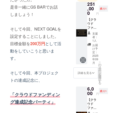
251
ラインサロ
是非一緒にGS BARでお話
,00
残り1
ンを運営し
0
円
しましょう！
ていて700名
【クラ
が在籍。
ウド
ファン
そして今回、NEXT GOALを
ディン
支援
グ限
設定することにしました。
者：
定！特
1人
目標金額を
200万円
として活
別VIP会
お届
員チ
け予
動をしていこうと思いま
ケッ
定：
ト】再
2025
す。
年09
販分 通
こ
月
常、90
の
リ
分飲み
タ
ー
放題
そして今回、本プロジェク
ン
詳細を見る
を
4000円
選
択
トの達成記念に、
を１年
す
る
間、月
6,0
に何度
残り1
でも提
00
「クラウドファンディン
円
供しま
【クラ
す。
グ達成記念パーティ」
ウド
※90分以
ファン
上の場
ディン
合は自