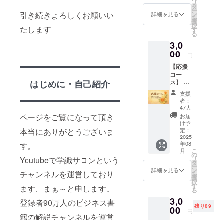
リ
まぁ～
BAR ※
タ
8月で
ー
も参加
出入り
ン
引き続きよろしくお願いい
す。 プ
詳細を見る
を
しま
自由 ※
選
ロジェ
択
す。 個
たします！
現地ま
す
クト終
る
人事業
での交
了後
3,0
主さん
通費は
2025/9/
や会社
00
自身で
1より使
円
経営者
ご負担
用可能
【応援
さんで
くださ
となり
コー
集まり
い ※21
ます。
ス】 お
はじめに・自己紹介
ましょ
時以降
礼の
う。 意
は別途
支援
メール
見交換
料金が
者：
とオー
や有益
かかり
47人
プン情
な情報
ます ※
ページをご覧になって頂き
お届
報の案
などを
当日ス
け予
内（公
交換で
定：
本当にありがとうございま
タッフ
式LINE
2025
きる場
に支援
年08
す。
にて）
にしま
した際
こ
月
※プロ
しょ
の
の支援
リ
Youtubeで学識サロンという
ジェク
う！ 日
タ
IDをお
ー
ト終了
時：9月
ン
伝え下
詳細を見る
チャンネルを運営しており
を
後に
23日
選
さい。
択
CAMPF
（火）
す
ます、まぁ～と申します。
る
IREの
18～22
3,0
メッ
時 ※食
登録者90万人のビジネス書
残り89
セージ
00
事も軽
円
機能に
籍の解説チャンネルを運営
食をご