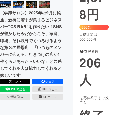
8
円
まちづくり・地域活性化
【学識サロン】2025年の9月に銀
座、新橋に若手が集まるビジネス
CAMPFIRE for Social Good
CAMPFIRE Creation
バー“GS BAR”を作りたい！SNS
886%
CAMPFIREふるさと納税
machi-ya
コミュニティ
が普及した今だからこそ、家庭、
目標金額は
500,000円
職場、それ以外でくつろげるよう
な第３の居場所、「いつものメン
支援者数
バーに会える、行きつけの店が1
206
件くらいあったらいいな」と共感
してくれる人は協力してくれると
人
嬉しいです。
ポスト
シェア
LINEで送る
URLコピー
埋め込み
QRコード
募集終了まで残
り