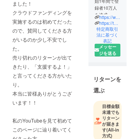
始1年間で登
ました！
録者10万人
クラウドファンディングを
を達成。現
https://www.youtube.com/channel/UCC4NkFV-L-vVYD5z_Ei5dUA?view_as=subscriber
実施するのは初めてだった
在では登録
https://twitter.com/gakusaron
者90万人を
特定商取引
ので、賛同してくださる方
法に基づく
超えるチャ
がいるのか少し不安でし
表記
ンネル「学
メッセー
た。
識サロン」
ジを送る
や、15万人
売り切れのリターンが出て
の「歴史サ
きたり、「支援するよ！」
ロン」な
と言ってくださる方がいた
ど、複数の
リターンを
ジャンルで
り。
選ぶ
YouTube
本当に皆様ありがとうござ
チャンネル
います！！
運営してお
目標金額
り累計160万
未達でも
人の登録
リターン
私のYouTubeを見て初めて
が届きま
者。
このページに辿り着いてく
す
(All-in
Youtuberが
方式)
集まるオン
ださった方。