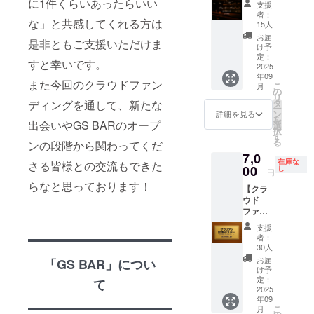
円で1回
に1件くらいあったらいい
途料金
支援
ト招
飲める
がかか
者：
な」と共感してくれる方は
待】 ・
チケッ
ります
15人
日程：
トです
※有効期
お届
是非ともご支援いただけま
2025年
※来店時
限は
け予
9月6日
に店員
定：
2025年
すと幸いです。
（土）
2025
にチ
9月～
年09
18時
ケット
2026年
また今回のクラウドファン
こ
月
～21時
画像と
の
8月で
リ
・まぁ
支援ID
タ
ディングを通して、新たな
す。 プ
ー
～も参
をご提
ン
ロジェ
詳細を見る
を
加しま
出会いやGS BARのオープ
示くだ
選
クト終
択
す ・入
さい。
す
了後
る
ンの段階から関わってくだ
退室自
※複数枚
2025/9/
7,0
由 ・食
購入も
1より使
在庫な
さる皆様との交流もできた
べ物は
00
可能で
し
用可能
円
乾き物
す。
となり
らなと思っております！
【クラ
のみ ク
※90分以
ます。
ウド
ラウド
上の場
ファン
ファン
合は自
ディン
ディン
動延長
支援
グ記念
グ終了
で1時間
者：
サポー
後、会
2000円
30人
ター】
場など
かかり
お届
「GS BAR」につい
クラウ
詳細情
ます。
け予
ドファ
報を
定：
※複数枚
て
ンディ
2025
メール
ご購入
年09
ング終
にてご
の方は
こ
月
了後に
案内し