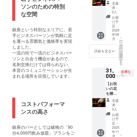
させて
今回の
支援
ソンのための特別
いただ
クラウ
者：
きます
ドファ
2人
な空間
※イベン
ンディ
お届
ト告知
ング限
け予
サポー
定でメ
定：
銀座という特別なエリアに、若
ト付き
インス
2025
年09
手ビジネスパーソンが気軽に足
ポン
こ
月
サーさ
を運べる雰囲気と価格帯を実現
の
リ
んを募
タ
しました。
ー
集して
ン
詳細を見る
一流の街で一流のビジネスパー
を
みま
選
択
ソンと出会う機会があるので、
す！ ビ
す
る
名刺交換だけでは得られない、
ジネス
31,
パーソ
本音のコミュニケーションが生
在庫な
ンが集
000
し
まれる場所を目指しています。
円
まる店
【お祝
舗なの
いの花
で是非
を贈れ
ご自身
る権】
の事業
支援
コストパフォーマ
当店の
の展開
者：
オープ
にもご
3人
ンスの高さ
ン祝い
活用い
お届
にお花
ただけ
け予
を贈れ
たらと
定：
銀座のバーとしては破格の「90
るリ
2025
思いま
年11
ターン
分4,000円飲み放題」プランをご
す！個
こ
月