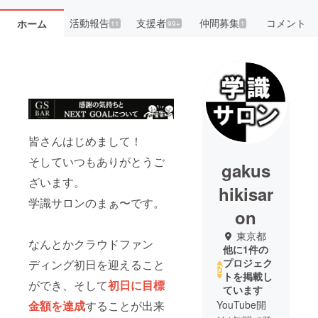
活動報告
支援者
仲間募集
コメント
ホーム
11
99+
1
皆さんはじめまして！
そしていつもありがとうご
gakus
ざいます。
hikisar
学識サロンのまぁ〜です。
on
東京都
なんとかクラウドファン
他に1件の
プロジェク
ディング初日を迎えること
トを掲載し
ができ、そして
初日に目標
ています
金額を達成
することが出来
YouTube開