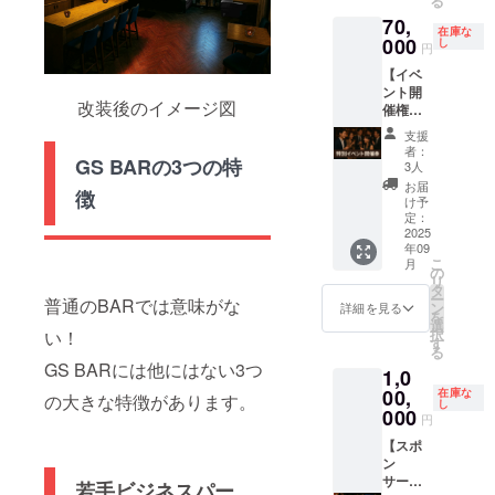
る
いただ
に飲む
70,
きま
皆さん
在庫な
す。 ※
000
と共有
し
円
お店に
させて
【イベ
飾らせ
いただ
ント開
ていた
きます
改装後のイメージ図
催権】
だきま
ので、
平日、
すの
ご希望
支援
祝日18
で、備
のお名
者：
～21時
GS BARの3つの特
考欄に
前を備
3人
の貸切
お名前
考欄に
お届
徴
権（着
の記載
ご記入
け予
席15
もお願
定：
くださ
名・立
2025
いしま
い。 ※
年09
食18
す。
お名前
こ
月
名） 参
の
の公開
リ
加者全
タ
が不可
ー
普通のBARでは意味がな
員分の3
ン
な場合
詳細を見る
を
時間飲
選
はその
択
い！
み放題
す
旨を備
る
と乾き
考欄に
GS BARには他にはない3つ
1,0
ものの
ご記載
盛り合
00,
在庫な
くださ
の大きな特徴があります。
し
わせが
000
い。
円
付きま
す ※
【スポ
まぁ～
ン
も参加
サー】
若手ビジネスパー