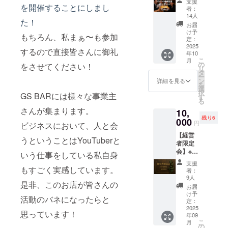
支援
グ達成
を開催することにしまし
動延長
者：
記念
で1時間
14人
た！
パー
2000円
お届
ティー
かかり
け予
もちろん、私まぁ〜も参加
】※15名
ます。
定：
限定 ま
2025
※当VIP
するので直接皆さんに御礼
年10
さかの
会員権
こ
月
初日に
は１日
の
をさせてください！
リ
達成！
に１
タ
ー
記念
度、初
ン
詳細を見る
を
パー
回セッ
選
択
GS BARには様々な事業主
ティー
ト料金
す
る
を開催
のみに
さんが集まります。
10,
しま
使用可
残り6
す。 ※
000
能で
円
ビジネスにおいて、人と会
まぁ～
す。 ※
【経営
も参加
有料メ
うということはYouTuberと
者限定
します
ニュー
会】※15
皆でお
に関し
いう仕事をしている私自身
名限定
祝いし
ては別
支援
経営者
ましょ
もすごく実感しています。
途料金
者：
のみ限
う！
がかか
9人
是非、このお店が皆さんの
定の
【日
ります
お届
パー
時】10
※有効期
け予
活動のバネになったらと
ティー
月4日18
定：
限は
を開催
2025
～21時
2025年
思っています！
年09
しま
【場
9月～
こ
月
す。
所】GS
の
2026年