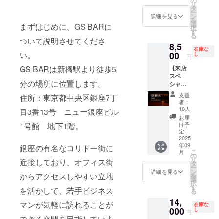
の
延長時
リ
当リ
ます。
タ
にもチ
ー
ターン
ン
ケット
詳細を見る
を
の支援
選
は利用
まずはじめに、GS BARに
択
者様の
す
できま
る
お名前
ついて説明させてくださ
すがお
8,5
をポス
釣りは
在庫な
ターに
い。
00
し
出ませ
円
記載し
んので
GS BARは新橋駅より徒歩5
【来店
掲示し
お気を
スペ
ます。
つけく
分の場所に位置します。
シャル
掲載希
ださ
コー
望のお
い。 ※
支援
住所：東京都中央区銀座7丁
ス】 当
名前を
有効期
者：
店で使
備考欄
10人
限は
目3番13号 ニュー銀座ビル
用でき
にご記
2025年
お届
るお得
入くだ
1号館 地下1階。
け予
9月～
な利用
さい。
定：
2026年
券（３
2025
※ポス
8月で
年09
回分）
銀座の有名なコリドー街に
ターサ
す。
こ
月
です。
イズは
の
リ
近接しており、オフィス街
「通い
60㎝
タ
ー
た
×90㎝サ
ン
詳細を見る
からアクセスしやすい立地
を
い！」
イズを
選
択
と思っ
予定し
す
を活かして、若手ビジネス
る
てくだ
ていま
14,
さる方
す。 ※
マンが気軽に訪れることが
在庫な
にはお
000
掲載期
し
円
すすめ
できる空間を目指していま
間は店