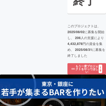
終了
このプロジェクトは、
2025/08/02
に募集を開始
し、
206
人の支援により
4,432,878
円の資金を集
め、
2025/08/31
に募集を
終了しました
もう一度プロジェ
1
クトをやってほし
9
い