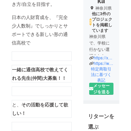
ka
き方/自立を目指す。
神奈川県
他に3件の
日本の人財育成を、『完全
プロジェク
トを掲載し
少人数制』でしっかりとサ
ています
ポートできる新しい形の通
神奈川県
信高校で
で、学校に
行かない選
択をした子
https://xn--u8j2a4s0cyjr34q.jp/
たちのため
https://www.facebook.com/yuichi.nishioka.71
の”フリース
特定商取引
一緒に通信高校で教えてく
法に基づく
クール”『家
れる先生(仲間)大募集！！
表記
庭塾のミラ
メッセー
イ』を主宰
ジを送る
しておりま
す、
と、
その活動を応援して欲
しい！
西岡祐一で
リターンを
す。
選ぶ