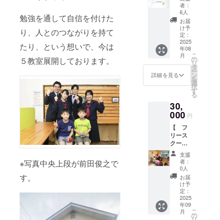
ン！
一緒に
とさせ
者：
】 ◆内
考えま
ていた
6人
通い放題の
勉強を通して自信を付けた
容◆ 子
すので
だきま
お届
ども達
プランなど
ご安心
す。 ・
け予
り、人とのつながりを持て
に教え
くださ
定：
【感謝
があり、
てくれ
2025
い(^^)/
のメッ
たり、という想いで、今は
年08
る先生
※支援時
セー
こ
月
への活
に上乗
の
ジ】お
５教室展開しております。
リ
動費と
せ支援
タ
礼メッ
ー
して使
が可能
ン
セージ
詳細を見る
を
教科学習も
用させ
です。
選
をメー
択
て頂き
応援の
す
ルにて
しますが、
る
ます。
気持ち
お送り
30,
御礼と
の上乗
しま
して、
000
自分で何を
せ大歓
す。
円
・ご希
迎で
したいのか
【 フ
望の方
す。 ※
を考えて計
リース
は個
リター
クール
人・法
ンは複
画していく
＊
での教
人スポ
数選択
＊＊ ※
支援
プロジェク
え方・
ンサー
が可能
支援時
者：
※写真中央上段が前田俊之で
やって
ト学習など
とし
です。
0人
に上乗
いる事
て、
す。
《応援
せ支援
お届
の、
を学び
「ホー
＋〇
け予
が可能
た
ムペー
定：
〇》な
です。
い 】
2025
ジ 」
自主性、社
ど、ぜ
応援の
年09
リアル
「sns」
ひ他の
気持ち
会性を身に
こ
月
かオン
に会社
の
リター
の上乗
リ