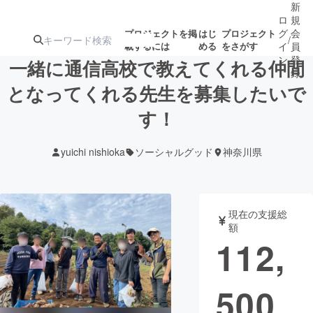
新
ロ
規
グ
会
プロジェクトを掲
はじ
プロジェクト
/
載するには
める
をさがす
イ
員
ン
登
一緒に通信高校で教えてくれる仲間
録
となってくれる先生を募集したいで
す！
人気のプロ
注目のリ
注目の新着プロ
募集終了が近いプ
もうすぐ公開
ジェクト
ターン
ジェクト
ロジェクト
されます
yuichi nishioka
ソーシャルグッド
神奈川県
アート・写真
音楽
現在の支援総
テクノロジー・ガジェット
ゲーム・サ
額
112,
映像・映画
書籍・雑誌
500
ビジネス・起業
チャレンジ