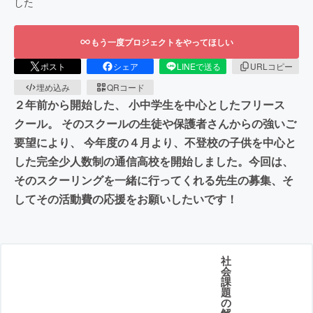
した
もう一度プロジェクトをやってほしい
ポスト
シェア
LINEで送る
URLコピー
埋め込み
QRコード
２年前から開始した、 小中学生を中心としたフリース
クール。 そのスクールの生徒や保護者さんからの強いご
要望により、 今年度の４月より、不登校の子供を中心と
した完全少人数制の通信高校を開始しました。今回は、
そのスクーリングを一緒に行ってくれる先生の募集、そ
してその活動費の応援をお願いしたいです！
社
会
課
題
の
解