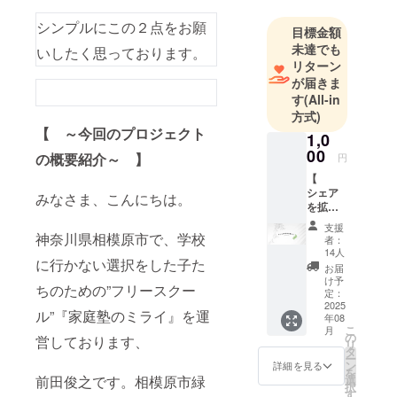
シンプルにこの２点をお願
目標金額
未達でも
いしたく思っております。
リターン
が届きま
神奈川県厚
す
(All-in
木市にあ
方式)
る、自宅の
【 ～今回のプロジェクト
1,0
一軒家の一
00
の概要紹介～ 】
円
室を活用し
【
て、立ち上
シェア
みなさま、こんにちは。
げました。
を拡げ
る応援
支援
しま
神奈川県相模原市で、学校
教室自体
者：
す！
14人
は、小中学
に行かない選択をした子た
】 ご支
お届
生は平日の
援を頂
け予
ちのための”フリースクー
ける
定：
朝9：30～
と、こ
2025
ル”『家庭塾のミライ』を運
15：30ま
年08
の記事
こ
月
がどん
で 高校生
の
営しております、
リ
どん拡
タ
以上は16：
ー
がるよ
ン
詳細を見る
を
30～19：30
うに
選
前田俊之です。相模原市緑
択
なって
す
まで開校し