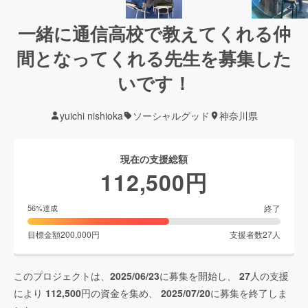
一緒に通信高校で教えてくれる仲
間となってくれる先生を募集した
いです！
yuichi nishioka
ソーシャルグッド
神奈川県
現在の支援総額
112,500
円
終了
56
%達成
目標金額
200,000
円
支援者数
27
人
このプロジェクトは、
2025/06/23
に募集を開始し、
27
人の支援
により
112,500
円の資金を集め、
2025/07/20
に募集を終了しま