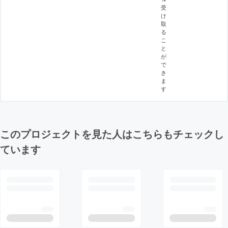
受
け
取
る
こ
と
が
で
き
ま
す
このプロジェクトを見た人はこちらもチェックし
ています