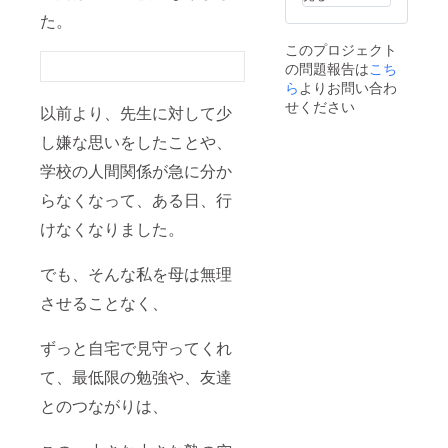
庭に限
＊＊＊
お家のよう
た。
りませ
リター
な空間の中
んの
ンは複
このプロジェクト
で、
に、
数選択
の問題報告は
奮って
こち
が可能
ご参加
です。
ら
よりお問い合わ
やさしく、
お待ち
《応援
せください
以前より、先生に対して少
してお
＋〇
真剣に向き
りま
〇》な
し嫌な思いをしたことや、
合ってくれ
す。 ＊
ど、ぜ
る大人がい
＊＊ リ
ひ他の
学校の人間関係が急に分か
ターン
リター
てくれて、
は複数
ンも合
らなくなって、ある日、行
選択が
わせて
けなくなりました。
可能で
ご検討
す。
くださ
《応援
い。 リ
でも、そんな私を母は無理
＋〇
ターン
〇》な
内容を
させることなく、
ど、ぜ
ご希望
そこで、未
ひ他の
かどう
来の可能性
リター
かは詳
ずっと自宅で見守ってくれ
ンも合
細欄か
を見出せる
わせて
その後
て、最低限の勉強や、友達
ような、
ご検討
のメッ
くださ
とのつながりは、
セージ
い。
にてお
そんな学び
2025年
伺いい