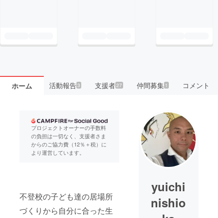
活動報告
支援者
仲間募集
コメント
ホーム
3
27
1
プロジェクトオーナーの手数料
の負担は一切なく、支援者さま
からのご協力費（12％＋税）に
より運営しています。
yuichi
不登校の子ども達の居場所
nishio
づくりから自分に合った生