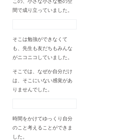
この、小さな小さな塾の空
と居場所の
9月より
たしま
スター
す。 お
環境を創り
間で成り立っていました。
ト。 場
名前や
たいと思っ
所は神
URLの
ています。
奈川県
掲載期
厚木市
間は
の教
2025年
室、も
8月から
そこは勉強ができなくて
しくは
2026年
オンラ
7月末ま
も、先生も友だちもみんな
大きな目標
インに
でで
を言えば、
て 有効
がニコニコしていました。
す。 掲
期限：
載方
2025年
法：文
それを神奈
そこでは、なぜか自分だけ
8月から
字のみ
川全域に、
2026年
やURL
は、そこにいない感覚があ
7月末ま
などブ
そして全国
で
ログや
りませんでした。
に。
SNSへ
の投稿
形式で
行いま
す。 ・
注意事
そして、
時間をかけてゆっくり自分
項：支
のこと考えることができま
援時、
それを応援
必ず備
した。
考欄に
してくれる