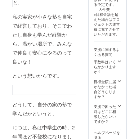
お選び
と、
などの
る予定です。
気で取り組
頂き、
報告会
人件費
教えて
＆交流
んでいる先
※目標金額を超
いきま
私の実家が小さな塾を自宅
会にご
輩たちとの
えた場合はプロ
す。 な
招待。
ジェクトの運営
で経営しており、そこでわ
体験談話。
ど全360
・【感
費に充てさせて
分。 数
謝の
たし自身も学んだ経験か
いただきます。
回に分
メッ
実際の就業
けま
セー
ら、温かい場所で、みんな
す。 ◎
体験も行い
ジ】心
支援に関するよ
話の聴
をこめ
で仲良く安心にやるのって
ます。
くある質問
き方・
たお礼
伝え方
良いな！
メッ
手数料はいく
◎こど
セージ
私の想いと
らかかります
もたち
をメー
か？
しては、
という想いからです。
の育て
ルにて
方 ◎授
お送り
目標金額に届
業の組
しま
かなかった場
小さくても
み方 ◎
す。 特
合どうなりま
良いので、
集客方
に必要
すか？
法 ◎仲
地域にひと
がない
どうして、自分の家の塾で
間づく
よ、と
支援で困った
つ、
りの仕
いう方
時はどこに相
学んだかというと、
方 など
は備考
談したらいい
など こ
欄にて
ですか？
ちらは
お知ら
じつは、私は中学生の時、2
不登校
せくだ
ヘルプページを
あたたかい
のご家
年間ほど不登校になりまし
さい。
見る