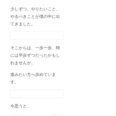
掲載を
方と、子供
希望さ
少しずつ、やりたいこと、
たちで、
れるお
名前を
やるべきことが僕の中に出
ご記入
イベントを
くださ
てきました。
い
したり、一
緒に学んだ
：
りとつない
ロゴや
バナー
でいきたい
などの
そこからは、一歩一歩、時
と思ってい
画像の
には半歩ずつだったかもし
ます。
受け渡
しにつ
れませんが、
いて
は、プ
ロジェ
進みたい方へ歩めていま
クト終
了後に
す。
お送り
する
メール
をご確
認くだ
さい。
今思うと、