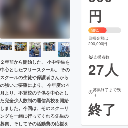
円
まちづくり・地域活性化
CAMPFIRE for Social Good
CAMPFIRE Creation
56%
CAMPFIREふるさと納税
machi-ya
コミュニティ
目標金額は
200,000円
支援者数
２年前から開始した、 小中学生を
27
人
中心としたフリースクール。 その
スクールの生徒や保護者さんから
の強いご要望により、 今年度の４
募集終了まで残
月より、不登校の子供を中心とし
り
た完全少人数制の通信高校を開始
終了
しました。今回は、そのスクーリ
ングを一緒に行ってくれる先生の
募集、そしてその活動費の応援を