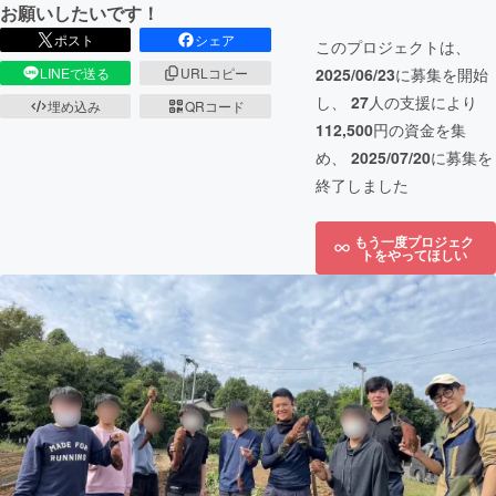
お願いしたいです！
ポスト
シェア
このプロジェクトは、
2025/06/23
に募集を開始
LINEで送る
URLコピー
し、
27
人の支援により
埋め込み
QRコード
112,500
円の資金を集
め、
2025/07/20
に募集を
終了しました
もう一度プロジェク
トをやってほしい