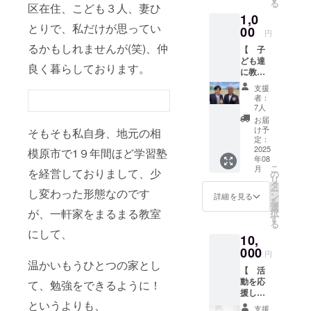
る
いま
区在住、こども３人、妻ひ
ておりま
1,0
す。 ぜ
とりで、私だけが思ってい
す。
ひ、お
00
円
願いし
るかもしれませんが(笑)、仲
【 子
たいで
ども達
すm(_
良く暮らしております。
に教え
_)m！
てみた
お礼の
支援
フリース
い！
メー
者：
クールの活
】 通
ル： 感
7人
信高校
謝の気
動として
お届
とフ
持ちを
け予
そもそも私自身、地元の相
は、
リース
込め
定：
クール
2025
て、お
模原市で1９年間ほど学習塾
年08
の授業
礼の
自然とのふ
こ
月
を自由
を経営しておりまして、少
メッ
の
リ
れあいや職
に体験
セージ
タ
ー
し変わった形態なのです
＊＊＊
をお送
ン
業体験を中
詳細を見る
を
※教員免
りしま
選
心として活
が、一軒家をまるまる教室
択
許持っ
す。 ・
す
る
動していま
ている
がん
にして、
10,
方、大
ばって
す。
歓迎★
000
～！皆
円
なくて
様のお
温かいもうひとつの家とし
【 活
も大丈
教室は、週
気持ち
動を応
夫！授
て、勉強をできるように！
を、子
に3回コース
援した
業のや
供たち
や、
いプラ
というよりも、
り方は
への力
支援