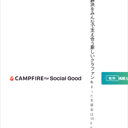
決
を
み
ん
な
で
支
え
合
う
新
し
い
ク
ラ
フ
ァ
ン
掲載
無料
集
ま
っ
た
支
援
金
は
10
0
%