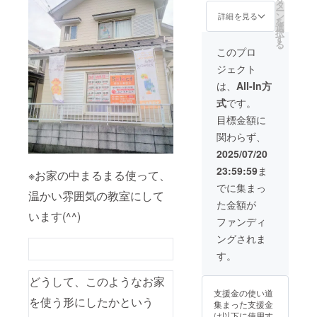
つける学習
ライン
名、ご
タ
ンも合
せ大歓
ー
にて一
希望の
ン
わせて
詳細を見る
を行ってい
迎で
を
緒にフ
URLを
選
ご検討
す。 ※
択
ます。
リース
掲載さ
す
くださ
リター
る
クール
せてい
い。 有
このプロ
ンは複
で行っ
ただき
効期
数選択
ジェクト
ている
ます。
限：
が可能
こと
★支
2025年
は、
All-In方
です。
で、 皆
援時に
学習のゴー
8月から
《応援
式
です。
さんが
必ず備
2026年
＋〇
ルは、
知りた
考欄に
7月末ま
目標金額に
〇》な
いこと
1.ご希
で
ど、ぜ
関わらず、
をお伝
望のお
『自分に
ひ他の
えしな
名前(会
2025/07/20
リター
あった最高
がら学
社名)
ンも合
23:59:59
ま
んでい
の仕事(未来)
※お家の中まるまる使って、
2.ご希
わせて
きま
望の
でに集まっ
ご検討
を見つけ
温かい雰囲気の教室にして
す。 学
URL
くださ
た金額が
る』
ぶ内容
をご記
い。
います(^^)
は私た
入くだ
ファンディ
ちの今
さい。
ングされま
までの
・【感
取り組
謝の報
す。
んだこ
告
おしごと体
との中
会】
どうして、このようなお家
験や、
からお
子
支援金の使い道
好きな
ども達
を使う形にしたかという
集まった支援金
ものを
の進捗
お仕事を本
は以下に使用す