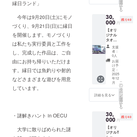
へのお
2025年
選
縁日ランド」
支援者
いただ
択
名前掲
9月20日
す
様との
くお名
る
載 ・報
（土曜
連絡方
前をご
30,
告書 ・
今年は9月20日(土)にモノ
日）
法：詳
記入下
残り40
オリジ
000
11:00-
細は
さい。
円
づくり、9月21日(日)に縁日
ナルス
18:00
メール
【オリ
テッ
で連絡
を開催します。モノづくり
ジナル
カー ・
2025
しま
タオル
大学祭
年9月21
す。 ※
は私たち実行委員と工作を
＋これ
で利用
日（日
このリ
支援
までの
できる
曜日）
ターン
者：
し、完成した作品は、ご自
金額の
金券
11:00-
0人
は1000
リター
1000円
由にお持ち帰りいただけま
18:00
円のリ
お届
ン】 <
分（有
・場
け予
ターン
内容>
す。縁日では魚釣りや射的
効期
定：
所：大
と同じ
・お礼
2025
限：
阪電気
内容に
などさまざまな遊びを用意
年12
のメッ
2025年
通信大
なりま
こ
月
セージ
9月20日
の
学寝屋
す。 ※
しています。
リ
・パン
から
タ
川キャ
お名前
ー
フレッ
2025年
ン
ンパス
詳細を見る
の掲載
を
トなど
9月21日
選
・支援
箇所は
択
へのお
まで）
す
者様の
変更に
る
名前掲
（総支
交通費
なる場
30,
載 ・報
援額40
や滞在
・謎解きハント in OECU
合があ
残り40
告書 ・
000
万円達
費：支
りま
円
オリジ
成）お
援者様
す。 ※
【オリ
ナルス
大学に散りばめられた謎
笑いラ
の交通
備考欄
ジナルT
テッ
イブ優
費や滞
に掲示