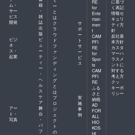
に基づ
RE
ム・
籍
ー
く表記
for
サー
・
と
情報セ
Ente
ビス
雑
は
キュリ
rtain
開発
誌
ク
サ
ティ方
men
出
ラ
ポ
針
t
版
ウ
ー
反社基
CAM
ビジ
ビ
ド
ト
本方針
PFI
ネ
ュ
フ
サ
カスタ
RE
ス・
ー
ァ
ー
マーハ
for
起業
テ
ン
ビ
ラスメ
Spor
ィ
デ
ス
ントに
ts
ー
ィ
対する
CAM
・
ン
考え方
PFI
ヘ
グ
クッ
RE
ル
と
キーポ
ふる
ス
は
リシー
さと
ケ
プ
実
納税
ア
ロ
施
AD
アー
舞
ジ
事
FOR
ト・
台
ェ
例
ALL
写真
・
ク
HIO
パ
ト
KOS
フ
の
HI