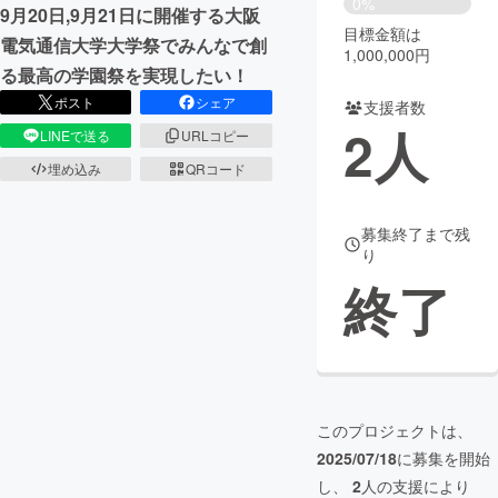
0%
9月20日,9月21日に開催する大阪
目標金額は
まちづくり・地域活性化
電気通信大学大学祭でみんなで創
1,000,000円
る最高の学園祭を実現したい！
ポスト
シェア
支援者数
CAMPFIRE for Social Good
CAMPFIRE Creation
2
人
LINEで送る
URLコピー
CAMPFIREふるさと納税
machi-ya
コミュニティ
埋め込み
QRコード
募集終了まで残
り
終了
このプロジェクトは、
2025/07/18
に募集を開始
し、
2
人の支援により