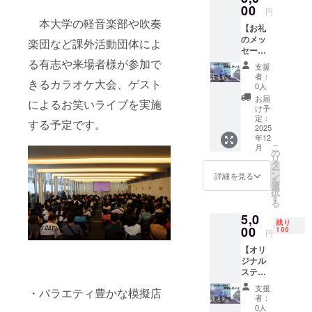
【詳
00
円
細】 ・
本大学の軽音楽部や吹奏
【お礼
日時：
のメッ
2025年
楽団など課外活動団体によ
セージ
9月20日
＋お名
る有志や来場者様が参加で
（土曜
支援
前掲示
日）
者：
きるカラオケ大会、ゲスト
＋報告
11:00-
0人
書】 <
18:00
お届
によるお笑いライブを実施
内容>
け予
・お礼
2025
定：
する予定です。
のメッ
2025
年9月21
年12
セージ
日（日
こ
月
・パン
曜日）
の
リ
フレッ
11:00-
タ
ー
トなど
18:00
ン
詳細を見る
を
へのお
・場
選
択
名前掲
所：大
す
る
載 ・報
阪電気
5,0
告書
通信大
残り
【詳
00
学寝屋
100
円
細】 ・
川キャ
【オリ
日時：
ンパス
ジナル
2025年
・支援
ステッ
9月20日
者様の
カー＋
（土曜
交通費
支援
・バラエティ豊かな模擬店
これま
日）
や滞在
者：
での金
11:00-
費：支
0人