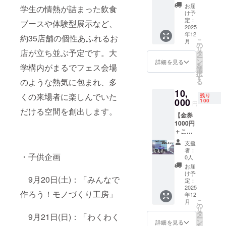
額のリ
18:00
援者様
お届
学生の情熱が詰まった飲食
ター
の交通
け予
ン】 <
2025
定：
費や滞
ブースや体験型展示など、
内容>
2025
年9月21
在費は
年12
・お礼
日（日
約35店舗の個性あふれるお
各自で
こ
月
のメッ
曜日）
の
ご負担
リ
店が立ち並ぶ予定です。大
セージ
11:00-
タ
くださ
ー
・パン
18:00
ン
い。 ・
詳細を見る
を
学構内がまるでフェス会場
フレッ
・場
選
支援者
択
トなど
所：大
す
様との
のような熱気に包まれ、多
る
へのお
阪電気
連絡方
10,
名前掲
通信大
法：詳
くの来場者に楽しんでいた
残り
載 ・報
000
学寝屋
100
細は
円
告書 ・
川キャ
だける空間を創出します。
メール
【金券
オリジ
ンパス
で連絡
1000円
ナルス
・支援
しま
＋これ
テッ
者様の
す。 ※
までの
カー
交通費
お名前
支援
金額の
（総支
や滞在
の掲載
者：
・子供企画
リター
援額40
費：支
0人
箇所は
ン】 <
万円達
援者様
変更に
お届
内容>
成）お
の交通
け予
なる場
9月20日(土)：「みんなで
・お礼
笑いラ
定：
費や滞
合があ
のメッ
2025
イブ優
在費は
りま
作ろう！モノづくり工房」
年12
セージ
先入場
各自で
す。 ※
こ
月
・パン
【詳
の
ご負担
備考欄
リ
フレッ
細】 ・
タ
くださ
に掲示
9月21日(日)：「わくわく
ー
トなど
日時：
ン
い。 ・
詳細を見る
させて
を