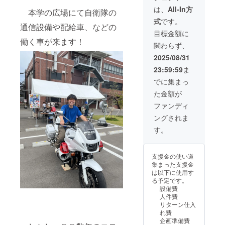
年9月21
在費は
箇所は
トなど
ジナル
日（日
は、
All-In方
各自で
変更に
本学の広場にて自衛隊の
へのお
トート
曜日）
ご負担
なる場
式
です。
名前掲
バッグ
11:00-
くださ
通信設備や配給車、などの
合があ
載 ・報
（総支
18:00
目標金額に
い。 ・
りま
告書 ・
援額40
働く車が来ます！
・場
支援者
す。 ※
関わらず、
オリジ
万円達
所：大
様との
備考欄
ナルス
成）お
阪電気
2025/08/31
連絡方
に掲示
テッ
笑いラ
通信大
法：詳
させて
23:59:59
ま
カー ・
イブ優
学寝屋
細は
いただ
大学祭
先入場
川キャ
でに集まっ
メール
くお名
で利用
【詳
ンパス
で連絡
前をご
た金額が
できる
細】 ・
・支援
しま
記入下
金券
日時：
者様の
ファンディ
す。
さい。
1000円
2025年
交通費
【サイ
ングされま
分（有
9月20日
や滞在
ズ】 ス
効期
（土曜
費：支
す。
テッ
限：
日）
援者様
カー
2025年
11:00-
の交通
（50m
9月20日
18:00
費や滞
m ×
支援金の使い道
から
在費は
50mm
集まった支援金
2025年
2025
各自で
円形）
は以下に使用す
9月21日
年9月21
ご負担
タオ
る予定です。
まで）
日（日
くださ
ル
設備費
・オリ
曜日）
い。 ・
（340m
人件費
ジナル
11:00-
支援者
m ×
リターン仕入
タオル
18:00
様との
860mm
れ費
・オリ
・場
連絡方
） ※お
企画準備費
ジナルT
所：大