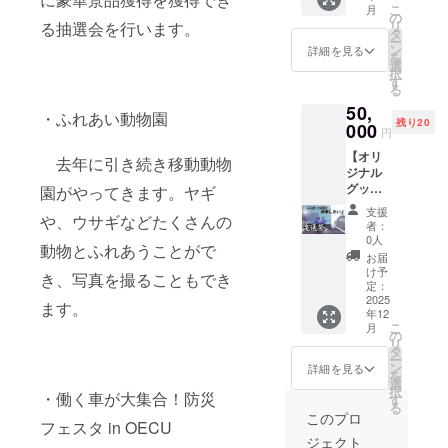
限：
2025年
費：支
りま
こ
月
のメッ
2025年
の
9月20日
援者様
す。 ※
リ
る抽選会を行います。
セージ
9月20日
タ
（土曜
の交通
備考欄
ー
・パン
から
ン
日）
詳細を見る
費や滞
に掲示
を
フレッ
2025年
選
11:00-
在費は
させて
択
トなど
9月21日
す
18:00
各自で
いただ
る
へのお
まで）
ご負担
くお名
50,
名前掲
・オリ
2025
・ふれあい動物園
くださ
前をご
残り20
載 ・報
000
ジナルT
年9月21
い。 ・
円
記入下
告書 ・
シャツ
日（日
支援者
さい。
【オリ
オリジ
（総支
去年に引き続き移動動物
曜日）
様との
ジナル
ナルス
援額40
11:00-
連絡方
グッズ
園がやってきます。ヤギ
テッ
万円達
18:00
法：詳
すべて
カー ・
成）お
・場
細は
支援
や、ウサギなどたくさんの
＋金券
大学祭
笑いラ
所：大
者：
メール
1000円
で利用
イブ優
0人
阪電気
で連絡
動物とふれあうことがで
＋お礼
できる
先入場
通信大
お届
しま
メッ
金券
【詳
け予
学寝屋
す。
き、写真を撮ることもでき
セージ
1000円
定：
細】 ・
川キャ
【サイ
＋お名
2025
分（有
日時：
ます。
ンパス
ズ】 ス
年12
前掲示
効期
2025年
・支援
テッ
こ
月
＋報告
限：
の
9月20日
者様の
カー
リ
書】 <
2025年
タ
（土曜
交通費
（50m
ー
内容>
9月20日
ン
日）
詳細を見る
や滞在
m ×
を
・お礼
から
選
11:00-
費：支
50mm
択
・働く車が大集合！防災
のメッ
2025年
す
18:00
援者様
円形）
る
セージ
9月21日
このプロ
の交通
※お名前
フェスタ in OECU
・パン
まで）
2025
費や滞
の掲載
ジェクト
フレッ
・オリ