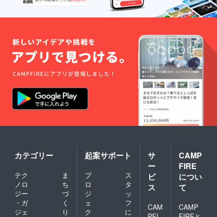
カテゴリー
起案サポート
サ
CAMP
ー
FIRE
テク
ま
プ
ス
ビ
につい
ノロ
ち
ロ
タ
ス
て
ジー
づ
ジ
ッ
・ガ
く
ェ
フ
CAM
CAMP
ジェ
り
ク
に
PFI
FIREと