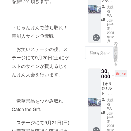
シャツ
を解いて頂きます。
カー ・
先入場
在費は
させて
＋これ
大学祭
【詳
各自で
いただ
支援
までの
で利用
細】 ・
ご負担
者：
くお名
金額の
できる
日時：
0人
くださ
前をご
リター
金券
2025年
い。 ・
お届
記入下
ン】 <
1000円
9月20日
け予
支援者
さい。
・じゃんけんで勝ち取れ！
内容>
分（有
定：
（土曜
様との
・お礼
2025
効期
日）
連絡方
芸能人サイン争奪戦
年12
のメッ
限：
11:00-
法：詳
こ
月
セージ
2025年
の
18:00
細は
リ
・パン
9月20日
タ
お笑いステージの後、ス
メール
ー
フレッ
から
ン
2025
詳細を見る
で連絡
を
トなど
テージにて9月20日(土)にゲ
2025年
選
年9月21
しま
択
へのお
9月21日
す
日（日
す。
る
ストのサインが貰えるじゃ
名前掲
まで）
曜日）
【サイ
30,
載 ・報
・オリ
11:00-
ズ】 ス
んけん大会を行います。
残り40
告書 ・
000
ジナル
18:00
テッ
円
オリジ
タオル
・場
カー
【オリ
ナルス
（総支
所：大
（50m
ジナル
テッ
援額40
阪電気
m ×
トート
カー ・
万円達
通信大
50mm
バッグ
大学祭
成）お
学寝屋
・豪華景品をつかみ取れ
円形）
支援
＋これ
で利用
笑いラ
川キャ
者：
※お名前
までの
できる
イブ優
0人
Catch the Gift.
ンパス
の掲載
金額の
金券
先入場
・支援
お届
箇所は
リター
1000円
【詳
け予
者様の
変更に
ン】 <
ステージにて9月21日(日)
分（有
定：
細】 ・
交通費
なる場
内容>
2025
効期
日時：
や滞在
合があ
年12
に豪華景品獲得を獲得でき
・お礼