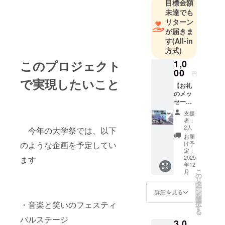
援よろしく
目標金額
お願いいた
未達でも
リターン
します。
が届きま
す
(All-in
方式)
このプロジェクト
1,0
00
円
で実現したいこと
【お礼
のメッ
セージ
＋名前
支援
開示＋
者：
報告
2人
今年の大学祭では、以下
書】 <
お届
内容>
のような企画を予定してい
け予
・お礼
定：
のメッ
2025
ます
年12
セージ
こ
月
・パン
の
リ
フレッ
タ
ー
トへな
ン
詳細を見る
を
どのお
選
・音楽と笑いのフェスティ
択
名前掲
す
る
載 ・報
バルステージ
3,0
告書