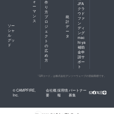
ォ
作
JFA
ー
り
クラ
マ
方
ウド
ン
プ
統
ファ
ス
ロ
計
ン
ソー
ジ
デ
ディ
シャ
ェ
ー
ング
ル
ク
タ
mac
グッ
ト
hi-ya
ド
の
補助
広
金申
め
請サ
方
ポー
ト
「QRコード」は株式会社デンソーウェーブの登録商標です。
© CAMPFIRE,
会社概
採用情
パートナー
Inc.
要
報
募集