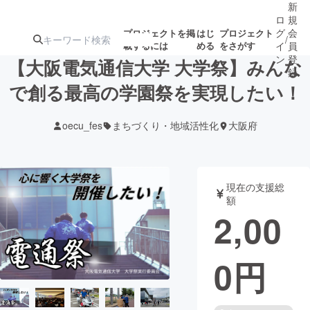
新
ロ
規
グ
会
プロジェクトを掲
はじ
プロジェクト
/
載するには
める
をさがす
イ
員
ン
登
【大阪電気通信大学 大学祭】みんな
録
で創る最高の学園祭を実現したい！
人気のプロ
注目のリ
注目の新着プロ
募集終了が近いプ
もうすぐ公開
oecu_fes
まちづくり・地域活性化
大阪府
ジェクト
ターン
ジェクト
ロジェクト
されます
アート・写真
音楽
現在の支援総
額
2,00
テクノロジー・ガジェット
ゲーム・サ
0
円
映像・映画
書籍・雑誌
ビジネス・起業
チャレンジ