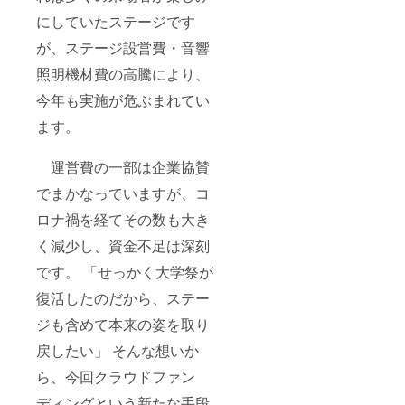
す。
さい。
にしていたステージです
【サイ
ズ】 ス
が、ステージ設営費・音響
テッ
カー
照明機材費の高騰により、
（50m
今年も実施が危ぶまれてい
m ×
50mm
ます。
円形）
Tシャ
ツ （L
運営費の一部は企業協賛
サイ
ズ） タ
でまかなっていますが、コ
オル
（340m
ロナ禍を経てその数も大き
m ×
860mm
く減少し、資金不足は深刻
） トー
です。 「せっかく大学祭が
トバッ
グ
復活したのだから、ステー
（W360
mm×H3
ジも含めて本来の姿を取り
70mm×
D110m
戻したい」 そんな想いか
m） ※お
名前の
ら、今回クラウドファン
掲載箇
ディングという新たな手段
所は変