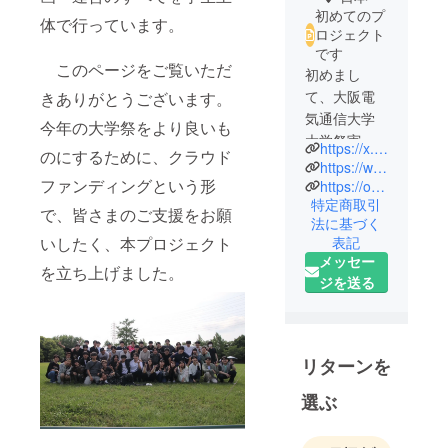
初めてのプ
体で行っています。
ロジェクト
です
このページをご覧いただ
初めまし
て、大阪電
きありがとうございます。
気通信大学
今年の大学祭をより良いも
大学祭実行
https://x.com/oecu_fes
のにするために、クラウド
委員会で
https://www.instagram.com/oecu_fes
ファンディングという形
す。
https://oecuevent.group/
特定商取引
私たちは
で、皆さまのご支援をお願
法に基づく
「響心」を
いしたく、本プロジェクト
表記
テーマに学
メッセー
を立ち上げました。
生と地域が
ジを送る
一体となっ
て盛り上が
れる大学祭
を目指して
リターンを
活動してい
選ぶ
ます。
ぜひ、ご支