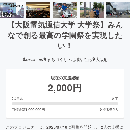
【大阪電気通信大学 大学祭】みん
なで創る最高の学園祭を実現した
い！
oecu_fes
まちづくり・地域活性化
大阪府
現在の支援総額
2,000
円
終了
0
%達成
目標金額
1,000,000
円
支援者数
2
人
このプロジェクトは、
2025/07/18
に募集を開始し、
2
人の支援に