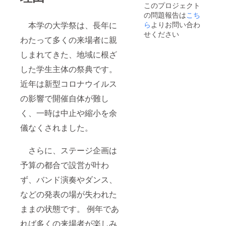
させて
このプロジェクト
・場
ズ】 ス
いただ
の問題報告は
所：大
こち
テッ
くお名
阪電気
カー
本学の大学祭は、長年に
ら
よりお問い合わ
前をご
通信大
（50m
記入下
せください
わたって多くの来場者に親
学寝屋
m ×
さい。
川キャ
50mm
しまれてきた、地域に根ざ
ンパス
円形）
・支援
トート
した学生主体の祭典です。
者様の
バッグ
交通費
（W360
近年は新型コロナウイルス
や滞在
mm×H3
費：支
70mm×
の影響で開催自体が難し
援者様
D110m
の交通
く、一時は中止や縮小を余
m） ※お
費や滞
名前の
儀なくされました。
在費は
掲載箇
各自で
所は変
ご負担
更にな
さらに、ステージ企画は
くださ
る場合
い。 ・
があり
予算の都合で設営が叶わ
支援者
ます。
様との
※備考欄
ず、バンド演奏やダンス、
連絡方
に掲示
法：詳
などの発表の場が失われた
させて
細は
いただ
ままの状態です。 例年であ
メール
くお名
で連絡
前をご
れば多くの来場者が楽しみ
しま
記入下