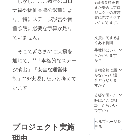
しかし、ここ数年のコロ
法：詳
名前の
※目標金額を超
シャツ
阪電気
細は
掲載箇
えた場合はプロ
・オリ
ナ禍や物価高騰の影響によ
通信大
メール
所は変
ジェクトの運営
ジナル
学寝屋
で連絡
更にな
費に充てさせて
り、特にステージ設営や音
トート
川キャ
しま
る場合
いただきます。
バッグ
ンパス
す。
があり
響照明に必要な予算が足り
（総支
・支援
【サイ
ます。
援額40
者様の
ズ】 ス
※備考欄
ていません。
支援に関するよ
万円達
交通費
テッ
に掲示
くある質問
成）お
や滞在
カー
させて
笑いラ
費：支
手数料はいく
（50m
そこで皆さまのご支援を
いただ
イブ優
援者様
らかかります
m ×
くお名
先入場
通じて、**「本格的なステー
の交通
か？
50mm
前をご
【詳
費や滞
円形）
記入下
ジ演出」「安全な運営体
細】 ・
在費は
目標金額に届
Tシャ
さい。
日時：
各自で
かなかった場
ツ （L
制」**を実現したいと考えて
2025年
ご負担
合どうなりま
サイ
9月20日
くださ
すか？
ズ） ※
います。
（土曜
い。 ・
お名前
日）
支援者
支援で困った
の掲載
11:00-
様との
時はどこに相
箇所は
18:00
連絡方
談したらいい
変更に
法：詳
ですか？
なる場
2025
細は
合があ
年9月21
メール
りま
ヘルプページを
日（日
プロジェクト実施
で連絡
す。 ※
見る
曜日）
しま
備考欄
11:00-
す。
に掲示
理由
18:00
【サイ