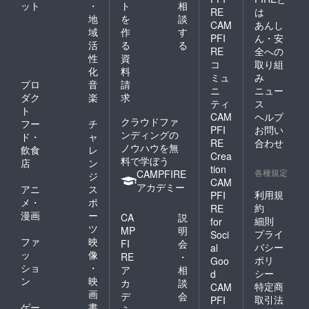
ット
・
ト
相
RE
は
地
を
談
CAM
あんし
域
作
す
PFI
ん・安
活
る
る
RE
全への
性
資
コ
取り組
化
料
ミュ
み
プロ
音
請
ニ
ニュー
ダク
楽
求
ティ
ス
ト
CAM
ヘルプ
クラウドファ
フー
チ
PFI
お問い
ンディングの
ド・
ャ
RE
合わせ
ノウハウを無
飲食
レ
Crea
料で学ぼう
店
ン
tion
各種規定
CAMPFIRE
ジ
CAM
アカデミー
アニ
ス
利用規
PFI
メ・
ポ
約
RE
漫画
ー
CA
説
細則
for
ツ
MP
明
プライ
Soci
ファ
映
FI
会
バシー
al
ッ
像
RE
・
ポリ
Goo
ショ
・
ア
相
シー
d
ン
映
カ
談
特定商
CAM
画
デ
会
取引法
PFI
ゲー
書
ミ