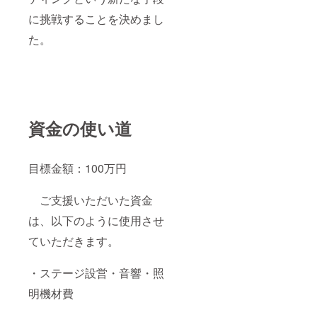
更にな
に挑戦することを決めまし
る場合
があり
た。
ます。
※備考欄
に掲示
させて
いただ
くお名
前をご
記入下
資金の使い道
さい。
目標金額：100万円
ご支援いただいた資金
は、以下のように使用させ
ていただきます。
・ステージ設営・音響・照
明機材費