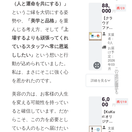
ます。
できま
合は、
（人と運命を共にする）」
88,
してい
お断り
す。 3
修正費
残り3
ただけ
000
させて
社限定
用とし
円
というご縁を大切にする姿
ます。
いただ
です。
て別途
【クラ
※1000
いた場
※掲載内
10,000
勢や、
「美学と品格」
を重
ウド
字程度
合にお
容は
円+税を
ファン
で、原
んじる考え方、そして
「上
いても
メール
頂戴し
ディン
稿の掲
返金は
にて打
ます。
支援
グ出版
場するよりも頑張ってくれ
載で
いたし
合せさ
（配信
者：
参加
す。
かねま
せてい
0人
済の読
ているスタッフへ常に恩返
権】 ク
（電子
す。 ※
ただき
者への
お届
ラウド
書籍で2
書籍は
ます。
け予
自動更
ししたい」
という想いと行
ファン
ページ
定：
自費出
※ネット
新はさ
ディン
2026
程度の
版とな
ワーク
れませ
動が込められていました。
年03
グ＆書
予定）
りま
販売や
ん）
こ
月
籍のプ
※原稿は
の
す。 ※
企業イ
私は、まさにそこに強く心
リ
ロ
ご提供
タ
書籍は
メージ
ー
デュー
を惹かれたのです。
くださ
ン
2026年
が相違
詳細を見る
を
スをし
い。
選
1月出版
する場
択
ます。
（校正
す
予定で
合等、
る
美容の力は、お客様の人生
①クラ
はトキ
す。 ※
掲載を
6,0
ウド
ツカゼ
書籍が
お断り
を変える可能性を持ってい
残り10
ファン
00
出版が
販売さ
させて
円
ディン
行いま
れる限
いただ
ると確信しています。だか
【KuKu
グの目
す） ※
り掲載
く場合
ri オリ
標金
体験談
させて
があり
らこそ、この力を必要とし
ジナ
額・期
のメッ
いただ
ます。
ル】
間・リ
セージ
ている人のもとへ届けたい
きま
お断り
支援
KuKuri
ターン
につき
者：