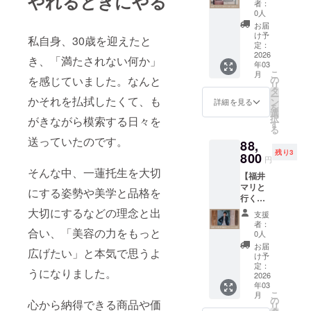
やれるときにやる
にて打
いかわ
者：
てから
に使い
券（全
合せさ
からな
0人
すすぎ
切るよ
国
せてい
い」そ
お届
ます。
うにし
OK！）
ただき
んな方
け予
私自身、30歳を迎えたと
⚪︎使用
てくだ
】 SNS
ます。
定：
におす
上の注
さい。
やブラ
2026
※ネット
すめ
き、「満たされない何か」
意: 目に
年03
ンディ
ワーク
の、実
入らな
こ
月
ング、
販売や
を感じていました。なんと
の
践的か
いよう
リ
集客の
企業イ
タ
つ現場
にご注
ー
かそれを払拭したくて、も
ことな
メージ
ン
に即し
詳細を見る
意くだ
を
ど、美
が相違
選
た内容
さい。
択
がきながら模索する日々を
容師さ
する場
す
です。
頭皮に
る
ん向け
合等、
Zoomに
送っていたのです。
傷や湿
88,
にリア
掲載を
てマン
疹など
残り3
ルでお
800
お断り
ツーマ
円
の異常
話しし
させて
ンで実
そんな中、一蓮托生を大切
がある
【福井
ます！
いただ
施しま
場合
マリと
内容は
く場合
にする姿勢や美学と品格を
すの
は、使
行く伊
事前に
があり
で、個
用しな
勢神宮
相談し
大切にするなどの理念と出
ます。
別の課
支援
いでく
パワー
て決め
お断り
題にも
者：
ださ
合い、「美容の力をもっと
スポッ
られる
させて
0人
丁寧に
い。 使
ト巡
ので、
いただ
お応え
お届
用中や
広げたい」と本気で思うよ
り】 福
サロン
いた場
け予
しま
使用後
井マリ
向け研
定：
合にお
す。
うになりました。
に刺激
と一緒
2026
修やイ
いても
【有効
などの
年03
に、伊
ベント
返金は
期限】
こ
異常が
月
勢神宮
にも◎
の
いたし
2026年
心から納得できる商品や価
リ
現れた
パワー
※交通