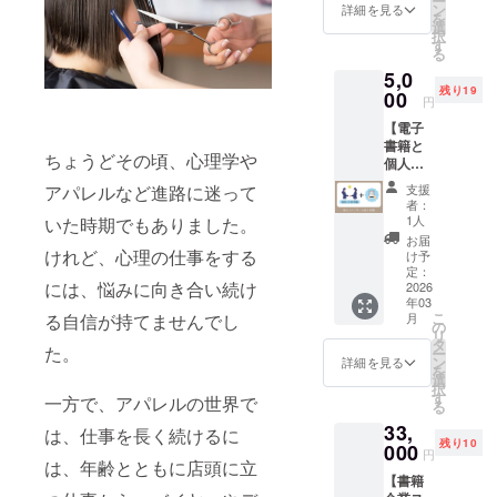
ー
盛り上げれ
す。 書
バーが
ン
詳細を見る
を
籍
ついて
るよう日夜
選
択
「「目
いま
す
奮闘中
る
覚め
す。 福
5,0
よ、美
井マリ
残り19
容師！
00
からお
円
ビジネ
礼メッ
【電子
ス荒野
セージ
書籍と
を切り
が付い
ちょうどその頃、心理学や
個人ス
拓く ハ
ていま
ポン
サミの
す。 ※
支援
アパレルなど進路に迷って
サーの
先の革
送料込
者：
セッ
命宣言
みのお
1人
いた時期でもありました。
ト】 ①
（仮）
値段で
お届
電子書
」をお
けれど、心理の仕事をする
す。 ※
け予
籍をお
届けし
定：
書籍は
には、悩みに向き合い続け
届けし
2026
ます。
自費出
年03
ます。
数量限
版とな
こ
月
る自信が持てませんでし
②電子
定オリ
の
りま
リ
書籍に
ジナル
タ
す。 ※
た。
ー
個人ス
ブック
ン
書籍は
詳細を見る
を
ポン
カバー
選
2026年
択
サーと
がつい
す
3月予定
一方で、アパレルの世界で
る
してお
ていま
で完成
33,
名前を
す。 福
は、仕事を長く続けるに
後のお
残り10
掲載い
000
井マリ
届けと
円
たしま
は、年齢とともに店頭に立
から
なりま
【書籍
す。 あ
メッ
す。