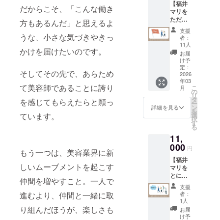
【福井
前
のメ
れてい
版の相
だからこそ、「こんな働き
マリを
「KuKu
ニュー
ます。
場は数
ただた
ri」の由
が通い
この商
方もあるんだ」と思えるよ
百万か
だ応援
来】 店
放題
品を通
かりま
支援
の気持
名には
に！（※
うな、小さな気づきやきっ
じて、
す。 ※
者：
ち】 た
「くく
縮毛矯
あなた
11人
購入者
かけを届けたいのです。
だただ
り姫
正は対
と新た
様がプ
お届
福井マ
（縁結
象外）
な素敵
け予
ロジェ
リを応
びの神
通常1回
定：
なご縁
クト
そしてその先で、あらため
援して
2026
様）」
あたり
が生ま
オー
年03
くださ
の名を
24,200
れます
ナーと
て美容師であることに誇り
こ
月
るとい
込めて
円相当
の
よう
なりク
リ
う方は
いま
の施術
タ
に。 ※
ラウド
を感じてもらえたらと願っ
ー
こちら
す。 “く
が、期
ン
使用方
詳細を見る
ファン
を
のリ
くり”に
間中何
選
ています。
法、お
ディン
択
ターン
は「結
度でも
す
よび使
グを実
る
をお選
ぶ」
受けら
用上の
施する
11,
びくだ
「つな
れる超
注意事
ことを
さい。
000
ぐ」と
プレミ
項は以
サポー
円
もう一つは、美容業界に新
お礼の
いう意
アムチ
下。 ⚪︎
トさせ
【福井
メッ
味があ
ケッ
シャン
ていた
しいムーブメントを起こす
マリを
セージ
り、人
ト！
プー: 髪
だくプ
とにか
をお送
と人の
【有効
を十分
ランと
仲間を増やすこと。一人で
く応援
りしま
ご縁を
期限】
に濡ら
なりま
支援
の気持
す ！
大切
2026年
し、適
者：
進むより、仲間と一緒に取
す。
ち】 と
（書籍
に、心
7月末ま
1人
量を手
にかく
やその
り組んだほうが、楽しさも
と心を
で
に取
お届
福井マ
他の送
結ぶ存
け予
り、よ