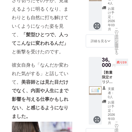
さり切ったその子が、見違
バー付
メッ
定サロンは
4人
ペー
セージ
えるように明るくなり、ま
お届
常に満席
パー
が付い
け予
・オープン
バック
わりとも自然に打ち解けて
ていま
定：
書籍】
2026
す。 ※
後2か月目で
年03
いくようになった姿を見
をお届
送料込
月商100万を
こ
月
けしま
みのお
の
リ
て、
「髪型ひとつで、人っ
す。 書
達成
値段で
タ
ー
籍「目
す。 ※
ン
詳細を見る
・オープン
てこんなに変われるんだ」
を
覚め
書籍は
選
択
以来、顧客
よ、美
自費出
す
と衝撃を受けたのです。
る
容師！
版とな
稼働率95％
36,
ビジネ
りま
・新規次回
残り20
ス荒野
000
す。 ※
彼女自身も「なんだか変わ
円
予約率・新
を切り
書籍は
【数量
れた気がする」と話してい
拓く ハ
2026年
規リピート
限定オ
サミの
3月予定
率は驚異の
て。
美容師とは見た目だけ
リジナ
先の革
で完成
ルブッ
命宣言
90％を誇る
後のお
支援
でなく、内面や人生にまで
クカ
（仮）
届けと
者：
バー付
」をお
なりま
0人
影響を与える仕事かもしれ
今後も美容
ペー
届けし
す。
お届
パー
ます。
け予
師×＠の働き
ない、と感じるようになり
バック
数量限
定：
方を模索し
書籍10
2026
定のオ
ました。
年03
冊】を
ながら
リジナ
こ
月
お届け
ルブッ
の
美容業界を
リ
しま
クカ
タ