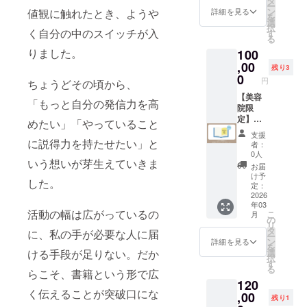
タ
かねま
7月末
ー
場合
スポッ
費・宿
ン
値観に触れたとき、ようや
す。 ※
詳細を見る
を
は、使
ト巡り
泊費は
選
有効期
択
用を中
とおか
く自分の中のスイッチが入
別途ご
す
限：
る
止し、
げ横丁
負担く
2026年
皮膚科
りました。
100
で食べ
ださ
7月末ま
専門医
歩きを
,00
い。
で
残り3
にご相
しま
【有効
0
円
ちょうどその頃から、
談くだ
しょ
期限】
さい。
う！ ■
【美容
2026年
「もっと自分の発信力を高
高温多
詳細 ・
院限
7月末ま
湿や直
日程：5
定】採
で
めたい」「やっていること
射日光
月（予
用広告
支援
を避
定） ・
スポン
に説得力を持たせたい」と
者：
け、冷
時間：
サー 書
0人
暗所に
いう想いが芽生えていきま
10:00～
籍「目
お届
保管し
17:00
覚め
け予
した。
てくだ
・集
よ、美
定：
さい。
合：伊
容師！
2026
開封後
年03
勢神宮
ビジネ
活動の幅は広がっているの
こ
は早め
月
内宮に
ス荒野
の
リ
に使い
て10:00
を切り
タ
に、私の手が必要な人に届
ー
切るよ
集合 ・
拓く ハ
ン
詳細を見る
を
うにし
交通
サミの
ける手段が足りない。だか
選
択
てくだ
費、食
先の革
す
る
さい。
らこそ、書籍という形で広
事代別
命宣言
120
※詳細は
（仮）
く伝えることが突破口にな
メール
」にあ
,00
残り1
にてお
なたの