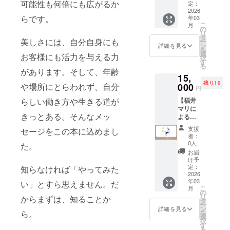
リを応
可能性も何倍にも広がるか
付はあ
定：
在であ
く泡立
援して
2026
りませ
りたい
ててか
らです。
年03
くださ
ん） ※
という
ら頭皮
こ
月
るとい
このリ
の
願いが
をマッ
リ
う方は
ターン
タ
込めら
サージ
美しさには、自分自身にも
ー
こちら
は「福
ン
れてい
詳細を見る
するよ
を
のリ
井マリ
選
ます。
うに洗
お客様にも活力を与える力
択
ターン
をとに
す
この商
い、そ
る
をお選
かく応
品を通
があります。そして、年齢
の後十
15,
びくだ
援の気
じて、
分にす
残り10
さい。
000
や場所にとらわれず、自分
持
あなた
すぎま
円
お礼の
ち！」
と新た
す。 ⚪︎
【福井
らしい働き方や生きる道が
メッ
11000
な素敵
使用上
マリに
セージ
円のリ
なご縁
の注意:
きっとある。そんなメッ
よる美
をお送
ターン
が生ま
目に入
容師向
りしま
と同じ
れます
らない
支援
セージをこの本に込めまし
けオン
す ！
内容に
よう
者：
ように
ライン
（書籍
なりま
0人
に。 ※
た。
ご注意
コンサ
やその
す。
使用方
お届
くださ
ル（60
他の送
け予
法、お
い。 頭
分）】
付はあ
定：
知らなければ「やってみた
よび使
皮に傷
美容師
2026
りませ
用上の
や湿疹
年03
として
い」とすら思えません。だ
ん） ※
注意事
などの
こ
月
の経験
このリ
の
項は以
異常が
リ
からまずは、知ることか
と知見
ターン
タ
下。 ⚪︎
ある場
ー
を活か
は「福
ン
詳細を見る
シャン
合は、
を
ら。
し、
井マリ
選
プー: 髪
使用し
択
SNS・
をただ
す
を十分
ないで
る