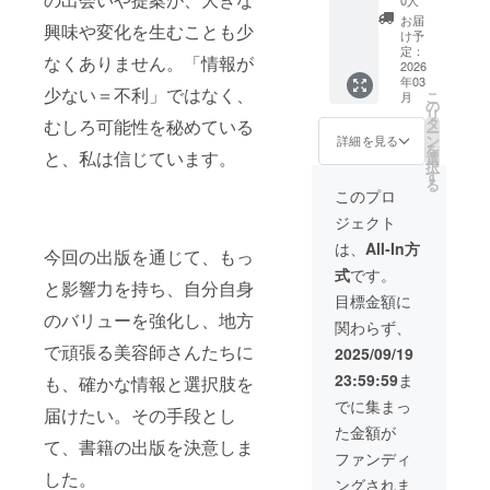
※ネット
リジナ
（3ヶ月
お届
興味や変化を生むことも少
ワーク
ル帯付
伴走プ
け予
販売や
きペー
ラ
定：
なくありません。「情報が
企業イ
パー
ン）】
2026
年03
メージ
バック
美容師
少ない＝不利」ではなく、
こ
月
が相違
書籍
として
の
リ
する場
「目覚
の経験
タ
むしろ可能性を秘めている
ー
合等、
めよ、
と知見
ン
詳細を見る
を
掲載を
美容
を活か
と、私は信じています。
選
択
お断り
師！ビ
し、
す
る
させて
ジネス
SNS・
このプロ
いただ
荒野を
メディ
ジェクト
く場合
切り拓
アの活
があり
く ハサ
用法か
は、
All-In方
今回の出版を通じて、もっ
ます。
ミの先
らブラ
式
です。
お断り
の革命
ンディ
と影響力を持ち、自分自身
させて
宣言
ング、
目標金額に
いただ
（仮）
マーケ
のバリューを強化し、地方
関わらず、
いた場
」を5冊
ティン
合にお
セット
グま
で頑張る美容師さんたちに
2025/09/19
いても
と帯25
で、美
23:59:59
ま
も、確かな情報と選択肢を
返金は
枚をお
容業界
いたし
届けし
に特化
でに集まっ
届けたい。その手段とし
かねま
ます。
した集
た金額が
す。 ※
1名限定
客のノ
て、書籍の出版を決意しま
書籍は
です。
ウハウ
ファンディ
自費出
※送料込
をお伝
した。
ングされま
版とな
みのお
えしま