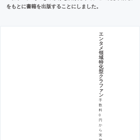
をもとに書籍を出版することにしました。
エ
ン
タ
メ
領
域
特
化
型
ク
ラ
フ
ァ
ン
手
数
料
0
円
か
ら
実
施