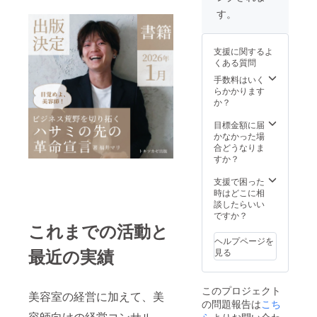
りま
値段で
す。
す。
す。 ※
す。 ※
「集客
書籍は
掲載内
がうま
2026年
容は
くいか
支援に関するよ
1月出版
メール
ない」
くある質問
予定で
にて打
「SNS
す。 ※
合せさ
を活用
手数料はいく
書籍が
せてい
したい
らかかります
販売さ
ただき
けど、
か？
れる限
ます。
どうす
り掲載
※書籍は
ればい
目標金額に届
させて
自費出
いかわ
かなかった場
いただ
版とな
からな
合どうなりま
きま
りま
い」そ
すか？
す。 ※
す。 ※
んな方
こちら
書籍は
におす
支援で困った
の書籍
2026年
すめ
時はどこに相
は自費
1月出版
の、実
談したらいい
出版に
予定で
践的か
ですか？
て販売
完成後
つ現場
これまでの活動と
予定で
のお届
に即し
ヘルプページを
す。(70
けとな
た内容
最近の実績
見る
～100
りま
です。
ページ)
す。
Zoomに
※出版後
てマン
このプロジェクト
に、掲
ツーマ
美容室の経営に加えて、美
の問題報告は
こち
載内容
ンで実
の変更
施しま
容師向けの経営コンサル
ら
よりお問い合わ