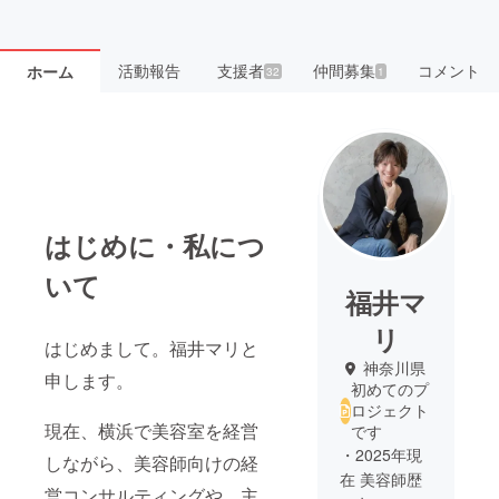
活動報告
支援者
仲間募集
コメント
ホーム
32
1
はじめに・私につ
いて
福井マ
リ
はじめまして。福井マリと
神奈川県
申します。
初めてのプ
ロジェクト
現在、横浜で美容室を経営
です
・2025年現
しながら、美容師向けの経
在 美容師歴
営コンサルティングや、主