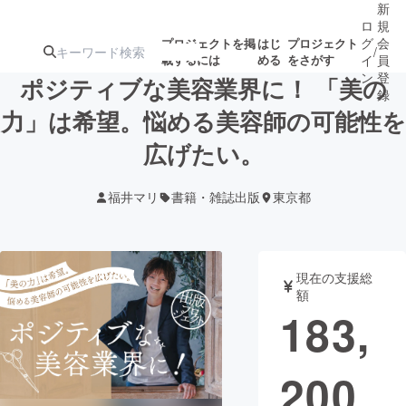
新
ロ
規
グ
会
プロジェクトを掲
はじ
プロジェクト
/
載するには
める
をさがす
イ
員
ン
登
ポジティブな美容業界に！ 「美の
録
力」は希望。悩める美容師の可能性を
広げたい。
人気のプロ
注目のリ
注目の新着プロ
募集終了が近いプ
もうすぐ公開
ジェクト
ターン
ジェクト
ロジェクト
されます
福井マリ
書籍・雑誌出版
東京都
アート・写真
音楽
現在の支援総
テクノロジー・ガジェット
ゲーム・サ
額
183,
映像・映画
書籍・雑誌
200
ビジネス・起業
チャレンジ