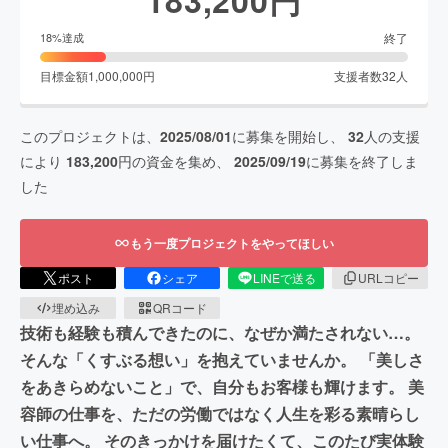
終了
18
%達成
目標金額
1,000,000
円
支援者数
32
人
このプロジェクトは、
2025/08/01
に募集を開始し、
32
人の支援
により
183,200
円の資金を集め、
2025/09/19
に募集を終了しま
した
もう一度プロジェクトをやってほしい
ポスト
シェア
LINEで送る
URLコピー
埋め込み
QRコード
技術も経験も積んできたのに、なぜか満たされない…。
そんな「くすぶる想い」を抱えていませんか。 「美しさ
をあきらめないこと」で、自分もお客様も輝けます。 美
容師の仕事を、ただの労働ではなく人生を彩る素晴らし
い仕事へ。 そのきっかけを届けたくて、このたび実体験