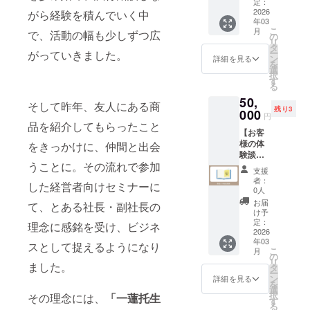
籍の巻
めよ、
ンサー
定：
の書籍
末でPR
美容
2026
として
がら経験を積んでいく中
は自費
年03
できま
師！ビ
ご支援
出版に
こ
月
で、活動の幅も少しずつ広
す。 10
ジネス
をお願
の
て販売
リ
社限定
荒野を
いいた
タ
予定で
ー
がっていきました。
です。
切り拓
しま
ン
す。(90
詳細を見る
を
※掲載内
く ハサ
す。 ※
選
～150
択
容は
ミの先
こちら
す
ページ)
る
メール
の革命
の書籍
50,
にて打
宣言
は自費
そして昨年、友人にある商
残り3
合せさ
（仮）
000
出版に
円
せてい
」(仮)に
て販売
品を紹介してもらったこと
【お客
ただき
企業名
予定で
様の体
ます。
や屋号
をきっかけに、仲間と出会
す。(90
験談と
※ネット
と、リ
～150
うことに。その流れで参加
して書
ワーク
ンクを
ページ)
支援
籍原稿
販売や
掲載さ
※書籍が
者：
した経営者向けセミナーに
に掲
企業イ
せてい
販売さ
0人
載】 福
メージ
ただき
れる限
お届
て、とある社長・副社長の
井マリ
が相違
ます。
り掲載
け予
の体験
する場
あなた
定：
いたし
理念に感銘を受け、ビジネ
談を、
2026
合等、
の企業
ます。
年03
書籍に
掲載を
名を書
スとして捉えるようになり
※出版後
こ
月
掲載い
お断り
籍の挿
の
に、掲
リ
たしま
ました。
させて
絵とし
タ
載内容
ー
す。 ご
いただ
て1ペー
ン
の変更
詳細を見る
を
自身の
く場合
ジに大
選
をご希
択
その理念には、
「一蓮托生
PRとし
があり
きくPR
す
望の場
る
て活用