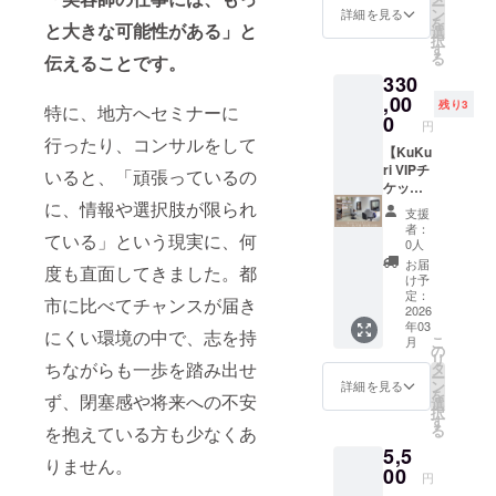
新はさ
に、掲
ー
しい、
「くく
ン
okitsuk
詳細を見る
れませ
載内容
を
上質な
と大きな可能性がある」と
り姫
選
aze.co.j
ん）
の変更
択
ケアア
（縁結
す
p/ ３名
をご希
る
伝えることです。
イテム
びの神
限定で
望の場
330
を電子
様）」
す。 ※
合は、
書籍と
,00
の名を
サービ
残り3
修正費
特に、地方へセミナーに
セット
込めて
0
スにつ
用とし
円
でお届
いま
いてご
行ったり、コンサルをして
て別途
けしま
【KuKu
す。 “く
説明し
20,000
す。 ■
ri VIPチ
くり”に
ますの
いると、「頑張っているの
円+税を
シャン
ケッ
は「結
で、購
頂戴し
プー
ト】
に、情報や選択肢が限られ
ぶ」
入を検
ます。
支援
（300m
オール
「つな
討くだ
者：
（配信
ている」という現実に、何
l）（定
メ
ぐ」と
さって
0人
済の読
価：
ニュー
いう意
いる方
お届
者への
度も直面してきました。都
4,400
通い放
味があ
はご連
け予
自動更
円） ■
題（縮
り、人
定：
絡くだ
新はさ
市に比べてチャンスが届き
トリー
毛矯正
2026
と人の
さい。
れませ
年03
トメン
を除
ご縁を
※詳細は
にくい環境の中で、志を持
ん）
こ
月
ト
く）
大切
の
メール
リ
（300m
カッ
に、心
ちながらも一歩を踏み出せ
タ
にて調
ー
l）（定
ト・カ
と心を
ン
整させ
詳細を見る
を
ず、閉塞感や将来への不安
価：
ラー・
結ぶ存
選
ていた
択
4,400
トリー
在であ
す
だきま
る
を抱えている方も少なくあ
円） ■
トメン
りたい
す。 ※
5,5
電子書
トな
という
通常紙
りません。
籍 【お
ど、
00
願いが
書籍の
円
店の名
KuKuri
込めら
自費出