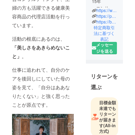
15年
婦の方も活躍できる健康美
・コンサル/
https://www.instagram.com/peeehman/
セミナー講
https://peeeehman2.my.canva.site/1
容商品の代理店活動を行っ
師/健康美容
https://beauty.hotpepper.jp/slnH000742758/
ています。
特定商取引
代理店/動画
法に基づく
編集者とマ
活動の根底にあるのは、
表記
ルチに活動
メッセー
「美しさをあきらめないこ
・神奈川大
ジを送る
手サロン〜
と」
。
高単価サロ
ンと経験し
仕事に追われて、自分のケ
副店長や
リターンを
アを後回しにしていた母の
店舗立ち上
選ぶ
姿を見て、「自分はああな
げ6店舗経験
スタッフ
りたくない」と強く思った
教育にも力
目標金額
ことが原点です。
を入れ
未達でも
リターン
生産性0の
が届きま
アシスタン
す
(All-in
トを0→50万
方式)
→80万と導