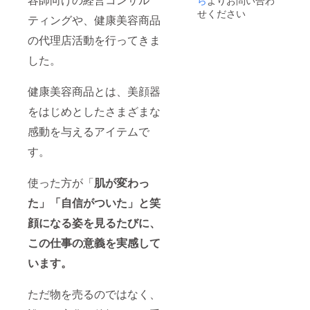
をご希
すの
せください
ティングや、健康美容商品
望の場
で、個
合は、
別の課
の代理店活動を行ってきま
修正費
題にも
用とし
丁寧に
した。
て別途
お応え
10,000
しま
円+税を
す。 ※
健康美容商品とは、美顔器
頂戴し
詳細は
ます。
メール
をはじめとしたさまざまな
（配信
でやり
感動を与えるアイテムで
済の読
取りし
者への
ます
す。
自動更
【有効
新はさ
期限】
れませ
2026年
使った方が「
肌が変わっ
ん）
7月末ま
で
た」「自信がついた」と笑
顔になる姿を見るたびに、
この仕事の意義を実感して
います。
ただ物を売るのではなく、