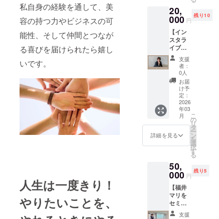
メディ
ただ応
に濡ら
くださ
私自身の経験を通して、美
20,
アの活
援の気
し、適
い。 使
残り10
用法か
000
持
容の持つ力やビジネスの可
量を手
円
用中や
らブラ
ち！」
に取
使用後
【イン
ンディ
5500円
能性、そして仲間とつなが
り、よ
に刺激
スタラ
ング、
のリ
く泡立
などの
イブで
る喜びを届けられたら嬉し
マーケ
ターン
ててか
異常が
福井マ
ティン
と同じ
ら頭皮
支援
現れた
いです。
リと対
グま
内容に
者：
をマッ
場合
談でき
で、美
なりま
0人
サージ
は、使
る権
容業界
す。
お届
するよ
用を中
利】 美
に特化
け予
うに洗
止し、
容師業
した集
定：
い、そ
皮膚科
界や起
2026
客のノ
の後十
専門医
年03
業につ
ウハウ
分にす
にご相
こ
月
いてな
をお伝
の
すぎま
談くだ
リ
ど、あ
えしま
タ
す。 ⚪︎
さい。
ー
なたの
す。
ン
詳細を見る
リンス:
高温多
を
お好き
「集客
選
シャン
湿や直
択
なテー
がうま
す
プーを
射日光
る
マで福
くいか
洗い流
を避
50,
井マリ
ない」
した
け、冷
残り5
と対談
000
「SNS
円
後、適
暗所に
してい
人生は一度きり！
を活用
量を髪
保管し
【福井
ただけ
したい
全体に
てくだ
マリを
ます。
けど、
やりたいことを、
なじま
さい。
セミ
※詳細は
どうす
せ、数
開封後
ナーに
メール
ればい
支援
分置い
は早め
呼べる