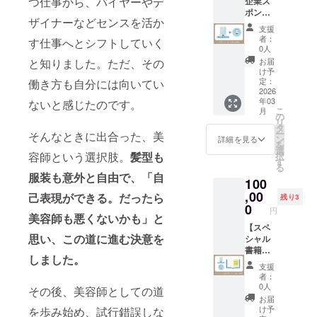
つ仕事から、バイヤーやデ
企業ス
なたの
セージ
ポン
お名前
カード
ザイナーなどセンスを活か
サー】
を書籍
が付い
支援
書籍
の巻末
ていま
者：
す仕事へとシフトしていく
「目覚
でPRで
す。」
0人
めよ、
きま
(仮)を
お届
と知りました。ただ、その
美容
す。 ※
10冊お
け予
師！ビ
購入時
定：
働き方も自分には向いてい
届けし
ジネス
2026
の備考
ます。
年03
荒野を
ないと感じたのです。
欄に掲
※送料込
こ
月
切り拓
載する
の
みのお
リ
く ハサ
お名前
タ
値段で
ー
そんなときに出合った、美
ミの先
を必ず
ン
す。 ※
詳細を見る
を
の革命
ご記入
選
書籍は
容師という選択肢。
髪型も
択
宣言
くださ
す
自費出
る
（仮）
い。
版とな
服装も意外と自由で、「自
100
」(仮)に
（ニッ
りま
企業名
,00
クネー
す。 ※
己表現ができる。だったら
残り3
や屋号
ムも
0
書籍は
円
と、リ
美容師も悪くないかも」と
可） ※
2026年
ンクを
【スペ
肩書き
1月出版
思い、この道に進む決意を
掲載さ
シャル
やサー
予定で
せてい
書籍企
ビス名
完成後
しました。
ただき
業スポ
の掲載
のお届
支援
ます。
ン
をご希
けとな
者：
あなた
サー】
望の方
りま
0人
その後、美容師としての道
の企業
書籍
は、企
す。 ※
お届
名を書
「目覚
業スポ
こちら
け予
を歩み始め、試行錯誤しな