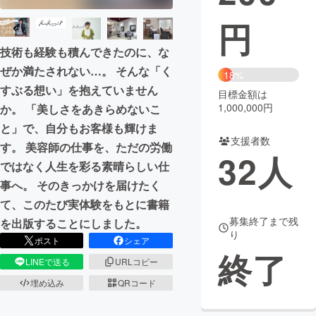
円
まちづくり・地域活性化
技術も経験も積んできたのに、な
ぜか満たされない…。 そんな「く
CAMPFIRE for Social Good
CAMPFIRE Creation
18%
すぶる想い」を抱えていません
CAMPFIREふるさと納税
machi-ya
コミュニティ
目標金額は
1,000,000円
か。 「美しさをあきらめないこ
と」で、自分もお客様も輝けま
支援者数
す。 美容師の仕事を、ただの労働
32
人
ではなく人生を彩る素晴らしい仕
事へ。 そのきっかけを届けたく
て、このたび実体験をもとに書籍
募集終了まで残
を出版することにしました。
り
ポスト
シェア
終了
LINEで送る
URLコピー
埋め込み
QRコード