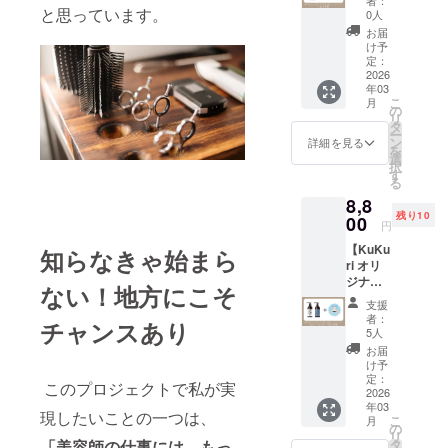
す。 ※
させて
シャン
と思っています。
の相談
まして
0人
こちら
いただ
プー+電
②ライ
は、別
の書籍
いた場
お届
子書籍
ターに
途メー
け予
は自費
合にお
髪と心
よる取
定：
ルにて
出版に
いても
に優し
2026
材と文
ご相談
て販売
返金は
年03
いシャ
章の作
させて
予定で
いたし
こ
月
ンプー
成 ③デ
の
いただ
す。(90
かねま
リ
を電子
ザイ
タ
きま
～150
す。 ※
ー
書籍と
ナーに
ン
す。 ※
詳細を見る
ページ)
書籍は
を
セット
よるサ
選
書籍は
※出版後
自費出
択
でお届
ムネイ
す
2026年
に、掲
版とな
る
けしま
ルの作
1月出版
載内容
りま
8,8
す。 ■
成 ④ク
予定で
の変更
す。 ※
残り10
シャン
00
ラウド
す。
をご希
書籍は
円
プー
ファン
望の場
2026年
【KuKu
（300m
知らなきゃ始まら
ディン
合は、
1月出版
ri オリ
l）（定
グの申
修正費
予定で
ジナ
価：
請と公
ない！地方にこそ
用とし
す。 ※
ル】
4,400
開 さら
て別途
書籍が
支援
KuKuri
円） ■
に、出
者：
10,000
販売さ
チャンスあり
シャン
電子書
版のプ
5人
円+税を
れる限
プー＆
籍 【お
ロ
お届
頂戴し
り掲載
トリー
店の名
デュー
け予
ます。
させて
トメン
前
定：
スをさ
（配信
いただ
このプロジェクトで私が実
セット
2026
「KuKu
せてい
済の読
きま
年03
+電子書
ri」の由
ただき
現したいことの一つは、
者への
す。 ※
こ
月
籍 髪と
来】 店
の
ます。
自動更
出版後
リ
心に優
名には
タ
「美容師の仕事には、もっ
https://t