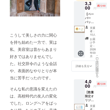
3,3
く
残り40
00
円
・自身の平
【ペー
均総単価
パー
￥9,900前後
バック
書籍】
→￥22,000
支援
をお届
者：
前後(業界
けしま
こうして美しさの力に関心
10人
TOPクラス)
す。 書
お届
籍「目
を持ち始めた一方で、実は
までUP
け予
覚め
定：
自己最高
私、美容室は昔からあまり
よ、美
2026
年03
総単価
容師！
好きではありませんでし
こ
月
ビジネ
の
￥45.000
リ
ス荒野
タ
た。社交辞令のような会話
・稼働日数
ー
を切り
ン
詳細を見る
を
拓く ハ
10日弱で売
選
や、表面的なやりとりが本
択
サミの
す
上200万以上
る
先の革
当に苦手だったのです。
を達成
4,0
命宣言
残り26
（仮）
00
・2025年2月
円
そんな私の意識を変えたの
」をお
自身のサロ
【数量
届けし
は、高校時代の友人の変化
限定オ
ンを横浜へ
ます。
リジナ
福井マ
オープン
でした。ロングヘアをばっ
ルブッ
リから
支援
・月50名限
クカ
お礼
者：