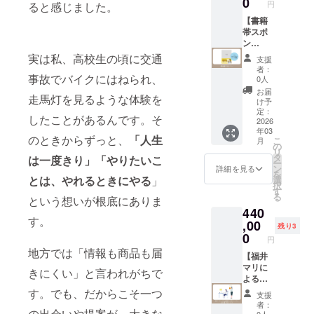
0
円
ると感じました。
知らせ
美容院
いたし
の採用
【書籍
ます。
広告を
帯スポ
掲載し
ン
ます。
サー】
実は私、高校生の頃に交通
支援
店名と
書籍
者：
お店情
「目覚
事故でバイクにはねられ、
0人
報、採
めよ、
お届
走馬灯を見るような体験を
用情
美容
け予
報、お
師！ビ
定：
したことがあるんです。そ
店のロ
ジネス
2026
年03
ゴ、リ
荒野を
のときからずっと、
「人生
こ
月
ンクを
切り拓
の
リ
掲載さ
く ハサ
タ
は一度きり」「やりたいこ
ー
せてい
ミの先
ン
詳細を見る
を
ただき
の革命
とは、やれるときにやる
」
選
択
ます。
宣言
す
る
という想いが根底にありま
３枠限
（仮）
440
定で
」(仮)の
す。
す。 ※
帯にコ
,00
残り3
掲載内
メント
0
円
容は
と企業
地方では「情報も商品も届
メール
名を掲
【福井
にて打
載させ
マリに
きにくい」と言われがちで
合せさ
ていた
よる店
せてい
だきま
舗向け
す。でも、だからこそ一つ
支援
ただき
す。 さ
向けコ
者：
の出会いや提案が、大きな
ます。
らにオ
ンサル
0人