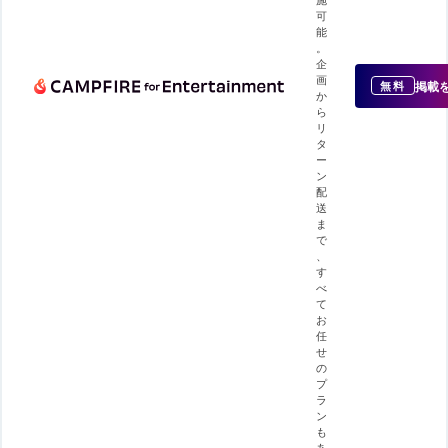
可
能
。
企
画
掲載
無料
か
ら
リ
タ
ー
ン
配
送
ま
で
、
す
べ
て
お
任
せ
の
プ
ラ
ン
も
あ