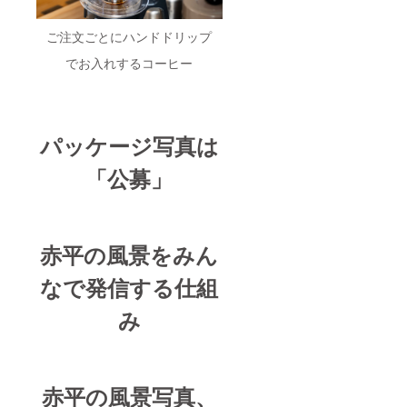
をお選びくださ
い） オリジナル
ご注文ごとにハンドドリップ
コースター ・
100×92mmコル
でお入れするコーヒー
ク製マグカップ
型 当店のホーム
ページ内のクラ
ウドファンディ
ング紹介ページ
パッケージ写真は
にてお名前の掲
載 ・掲載期間：
「公募」
2025年12月1日
から1年間掲載
・掲載方法：文
字のみ ・注意事
項：支援時、必
ず備考欄に掲載
赤平の風景をみん
を希望されるお
名前をご記入く
なで発信する仕組
ださい
：ロ
み
ゴやバナーなど
の画像の受け渡
しについては、
プロジェクト終
了後にお送りす
赤平の風景写真、
るメールをご確
認ください。