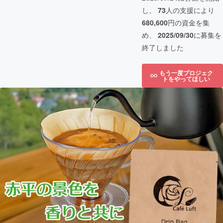
し、
73
人の支援により
680,600
円の資金を集
め、
2025/09/30
に募集を
終了しました
もう一度プロジェク
トをやってほしい