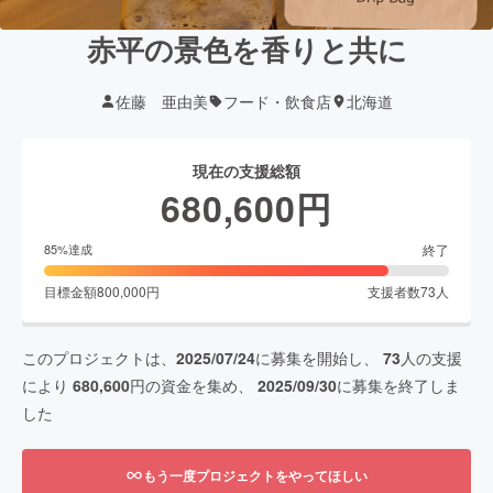
赤平の景色を香りと共に
佐藤 亜由美
フード・飲食店
北海道
現在の支援総額
680,600
円
終了
85
%達成
目標金額
800,000
円
支援者数
73
人
このプロジェクトは、
2025/07/24
に募集を開始し、
73
人の支援
により
680,600
円の資金を集め、
2025/09/30
に募集を終了しま
した
もう一度プロジェクトをやってほしい