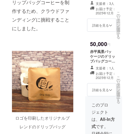
ヒー3個セット
リップバッグコーヒーを制
ラベルに表記さ
支援者：3人
・名称 レギュ
れます。商品開
お届け予定：
作するため、クラウドファ
ラーコーヒー ・
こ
封前には必ずお
2025年12月
の
内容量 10g×3
リ
届けのリターン
ンディングに挑戦すること
タ
・商品到着後1ヶ
ー
に貼付されたラ
ン
月前後の賞味期
詳細を見る
を
にしました。
ベルや注意書き
選
限のものを発送
択
をご確認くださ
す
・常温保存:直射
る
い。 オリジナル
日光や高温多湿
コースター ・
50,000
を避けて保存し
円
100×92mmコル
てください。 ・
ク製マグカップ
赤平風景パッ
原材料及び添加
型 当店のホーム
ケージのドリッ
物等の食品表示
ページ内のクラ
プバッグコー
はお届け商品の
ウドファンディ
ヒー3個セット
ラベルに表記さ
支援者：1人
ング紹介ページ
・名称 レギュ
れます。商品開
お届け予定：
にてお名前の掲
ラーコーヒー ・
こ
封前には必ずお
2025年12月
の
載 ・掲載期間：
内容量 10g×3
リ
届けのリターン
タ
2025年12月1日
・商品到着後1ヶ
ー
に貼付されたラ
ン
から1年間掲載
月前後の賞味期
詳細を見る
を
ベルや注意書き
選
・掲載方法：文
限のものを発送
択
をご確認くださ
す
字のみ ・注意事
・常温保存:直射
る
い。 オリジナル
項：支援時、必
日光や高温多湿
このプロ
ブレンドコー
ず備考欄に掲載
を避けて保存し
ヒー100g（豆、
ジェクト
を希望されるお
てください。 ・
挽きをお選びく
ロゴを印刷したオリジナルブ
名前をご記入く
原材料及び添加
は、
All-In方
ださい） オリジ
ださい
物等の食品表示
ナル焼き菓子
式
です。
レンドのドリップバッグ
：ロ
はお届け商品の
（オリジナルブ
ゴやバナーなど
ラベルに表記さ
目標金額に