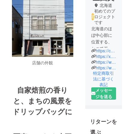
北海道
初めてのプ
ロジェクト
です
北海道のほ
ぼ中心部に
位置する、
かつて炭坑
https://cafeluft.amebaownd.com/
で栄えた赤
https://x.com/cafeluft_a
平市に2019
https://www.instagram.com/momo714212/
店舗の外観
https://www.facebook.com/cafeluft.a/
年3月10日に
特定商取引
古民家を改
法に基づく
装してオー
表記
自家焙煎の香り
プンした夫
メッセー
婦で営むカ
ジを送る
と、まちの風景を
フェ「Café
Luft」です。
ドリップバッグに
小さな町の
小さなカ
リターンを
フェではあ
選ぶ
りますが、