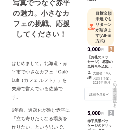
写真でつなぐ赤平
道内外から
の魅力。小さなカ
足を運んで
目標金額
未達でも
いただくカ
フェの挑戦、応援
リターン
フェとな
が届きま
してください！
り、6周年を
す
(All-in
迎え、地域
方式)
のイベント
3,000
円
などに出展
させていた
【お礼のメッ
セージ】 感謝の
はじめまして。北海道・赤
だく機会も
気持ちを込め
増え、これ
平市で小さなカフェ「Café
て、お礼のメッ
支援者：8人
セージをお送り
からも益々
お届け予定：
Luft（カフェ ルフト）」を
します。
こ
たくさん笑
2025年10月
の
リ
夫婦で営んでいる佐藤で
顔になって
タ
ー
ン
詳細を見る
いただける
す。
を
選
択
楽しい空間
す
る
作りを目指
6年前、過疎化が進む赤平に
5,000
円
しながら地
「立ち寄りたくなる場所を
域を盛り上
赤平風景パッ
ケージのドリッ
作りたい」という思いで、
げていける