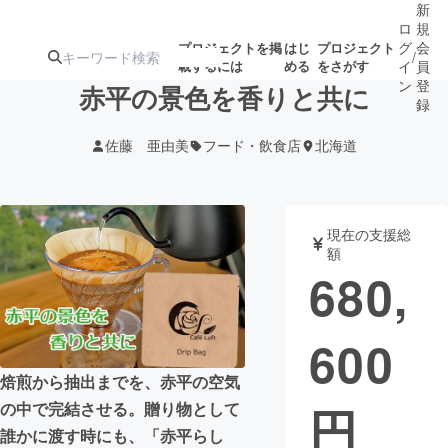
新
ロ
規
グ
会
プロジェクトを掲
はじ
プロジェクト
/
載するには
める
をさがす
イ
員
ン
登
赤平の景色を香りと共に
録
佐藤 亜由美
フード・飲食店
北海道
人気のプロ
注目のリ
注目の新着プロ
募集終了が近いプ
もうすぐ公開
ジェクト
ターン
ジェクト
ロジェクト
されます
現在の支援総
額
アート・写真
音楽
680,
テクノロジー・ガジェット
ゲーム・サ
600
映像・映画
書籍・雑誌
焙煎から抽出までを、赤平の空気
円
の中で完結させる。贈り物として
ビジネス・起業
チャレンジ
誰かに渡す時にも、「赤平らし