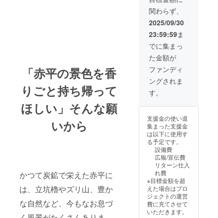
レンドコーヒー
の画像の受け渡
れます。商品開
使用のエスプ
関わらず、
しについては、
封前には必ずお
レッソコーヒー
プロジェクト終
届けのリターン
2025/09/30
クッキー5枚入り
了後にお送りす
に貼付されたラ
45g2袋セット）
23:59:59
ま
るメールをご確
ベルや注意書き
・名称 焼き菓
認ください。
をご確認くださ
でに集まっ
子 ・内容量
い。 オリジナル
45g×2 ・アレル
た金額が
焼き菓子（オリ
ギー物質（特定
ジナルブレンド
ファンディ
「赤平の景色を香
原材料等27品目
コーヒー使用の
中 小麦、乳）
ングされま
エスプレッソ
りごと持ち帰って
・商品到着後2週
コーヒークッ
す。
間前後の賞味期
キー5枚入り45g
限のものを発送
ほしい」そんな願
２袋とオリジナ
・常温保存:直射
ルブレンドコー
支援金の使い道
日光や高温多湿
いから
ヒー使用のメレ
集まった支援金
を避けて保存し
ンゲクッキー
は以下に使用す
てください。 ・
コーヒー味8個入
る予定です。
原材料及び添加
り10g２袋のギ
設備費
物等の食品表示
フトセット） ・
広報/宣伝費
はお届け商品の
名称 焼き菓子
リターン仕入
ラベルに表記さ
・内容量
れ費
れます。商品開
かつて炭鉱で栄えた赤平に
45g（エスプ
※目標金額を超
封前には必ずお
レッソコーヒー
は、立坑櫓やズリ山、豊か
えた場合はプロ
届けのリターン
クッキー）×2、
ジェクトの運営
に貼付されたラ
10g（メレンゲ
な自然など、今もなお息づ
費に充てさせて
ベルや注意書き
クッキーコー
いただきます。
をご確認くださ
く風景がたくさんありま
ヒー味）×2 ・ア