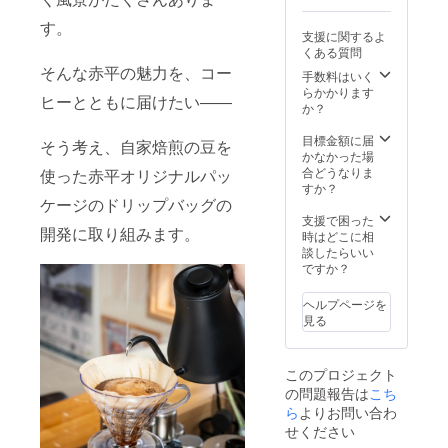
い。 オリジナル
レルギー物質
コースター ・
す。
（特定原材料等
100×92mmコル
支援に関するよ
27品目中 小
ク製マグカップ
くある質問
麦、乳、卵） ・
型 当店のホーム
そんな赤平の魅力を、コー
商品到着後2週間
手数料はいく
ページ内のクラ
前後の賞味期限
らかかります
ヒーとともに届けたい――
ウドファンディ
のものを発送 ・
か？
ング紹介ページ
常温保存:直射日
にてお名前の掲
光や高温多湿を
目標金額に届
そう考え、自家焙煎の豆を
載 ・掲載期間：
避けて保存して
かなかった場
2025年12月1日
ください。 ・原
合どうなりま
使った赤平オリジナルパッ
から1年間掲載
材料及び添加物
すか？
・掲載方法：文
ケージのドリップバッグの
等の食品表示は
字のみ ・注意事
お届け商品のラ
支援で困った
項：支援時、必
開発に取り組みます。
ベルに表記され
時はどこに相
ず備考欄に掲載
ます。商品開封
談したらいい
を希望されるお
前には必ずお届
ですか？
名前をご記入く
けのリターンに
ださい
貼付されたラベ
ヘルプページを
：ロ
ルや注意書きを
見る
ゴやバナーなど
ご確認くださ
の画像の受け渡
い。 オリジナル
しについては、
コースター ・
プロジェクト終
このプロジェクト
100×92mmコル
了後にお送りす
の問題報告は
こち
ク製マグカップ
るメールをご確
ら
よりお問い合わ
型 オリジナルブ
認ください。
レンドコーヒー
せください
200g（豆、挽き