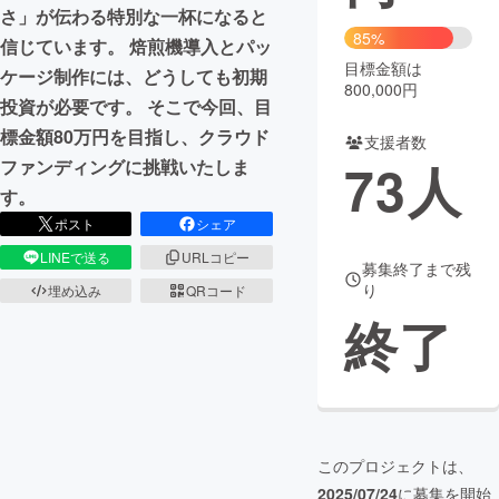
さ」が伝わる特別な一杯になると
85%
まちづくり・地域活性化
信じています。 焙煎機導入とパッ
目標金額は
ケージ制作には、どうしても初期
800,000円
投資が必要です。 そこで今回、目
CAMPFIRE for Social Good
CAMPFIRE Creation
標金額80万円を目指し、クラウド
支援者数
CAMPFIREふるさと納税
machi-ya
コミュニティ
73
人
ファンディングに挑戦いたしま
す。
ポスト
シェア
LINEで送る
URLコピー
募集終了まで残
り
埋め込み
QRコード
終了
このプロジェクトは、
2025/07/24
に募集を開始