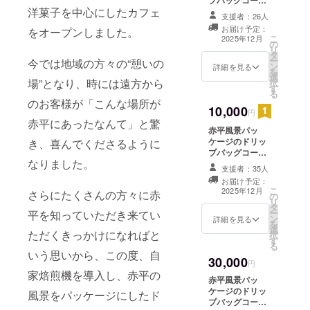
プバッグコー
ように頑張
洋菓子を中心にしたカフェ
ヒー2個 セット
支援者：26人
・名称 レギュ
りたいで
お届け予定：
をオープンしました。
ラーコーヒー ・
こ
す。
2025年12月
の
内容量 10g×2
リ
タ
・商品到着後1ヶ
ー
今では地域の方々の“憩いの
ン
月前後の賞味期
詳細を見る
を
選
限のものを発送
場”となり、時には遠方から
択
す
・常温保存:直射
る
日光や高温多湿
のお客様が「こんな場所が
10,000
を避けて保存し
円
赤平にあったなんて」と驚
てください。 ・
赤平風景パッ
原材料及び添加
ケージのドリッ
き、喜んでくださるように
物等の食品表示
プバッグコー
はお届け商品の
なりました。
ヒー2個セット
ラベルに表記さ
支援者：35人
・名称 レギュ
れます。商品開
お届け予定：
ラーコーヒー ・
封前には必ずお
こ
2025年12月
さらにたくさんの方々に赤
の
内容量 10g×2
届けのリターン
リ
タ
・商品到着後1ヶ
に貼付されたラ
ー
平を知っていただき来てい
ン
月前後の賞味期
詳細を見る
ベルや注意書き
を
選
限のものを発送
をご確認くださ
ただくきっかけになればと
択
す
・常温保存:直射
い。
る
日光や高温多湿
いう思いから、この度、自
30,000
を避けて保存し
円
家焙煎機を導入し、赤平の
てください。 ・
赤平風景パッ
原材料及び添加
ケージのドリッ
風景をパッケージにしたド
物等の食品表示
プバッグコー
はお届け商品の