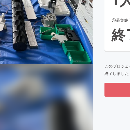
募集終
CAMPFIRE for Social Good
CAMPFIRE Creation
終
CAMPFIREふるさと納税
machi-ya
コミュニティ
このプロジェ
終了しました