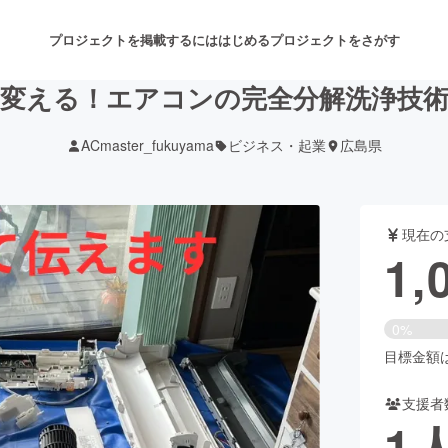
プロジェクトを掲載するには
はじめる
プロジェクトをさがす
変える！エアコンの完全分解洗浄技
ACmaster_fukuyama
ビジネス・起業
広島県
注目のリターン
注目の新着プロジェクト
募集終了が近いプロジェクト
も
現在の
音楽
舞台・パフォーマンス
1,
ゲーム・サービス開発
フード・飲食店
0%
書籍・雑誌出版
アニメ・漫画
目標金額は1
支援者
チャレンジ
ビューティー・ヘルスケ
1