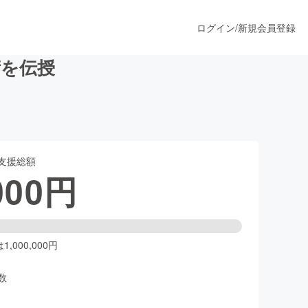
ログイン
/
新規会員登録
術を伝授
うすぐ公開されます
支援総額
プロダクト
000
円
ファッション
スポーツ
,000,000円
数
ア
ソーシャルグッド
人