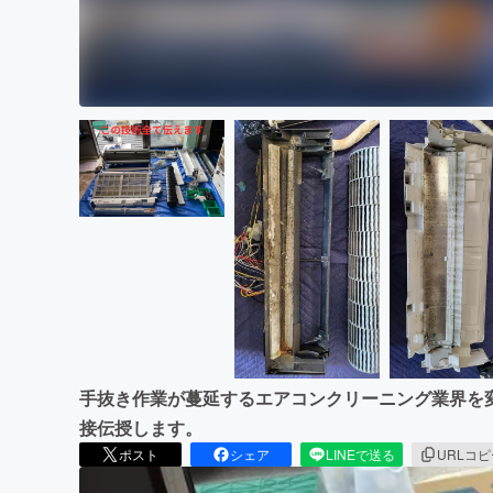
手抜き作業が蔓延するエアコンクリーニング業界を
接伝授します。
ポスト
シェア
LINEで送る
URLコ