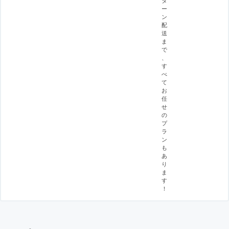
タ
ー
ン
配
送
ま
で
、
す
べ
て
お
任
せ
の
プ
ラ
ン
も
あ
り
ま
す
！