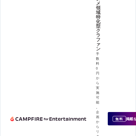
メ
領
域
特
化
型
ク
ラ
フ
ァ
ン
手
数
料
0
円
か
ら
実
施
可
能
。
企
画
掲載
無料
か
ら
リ