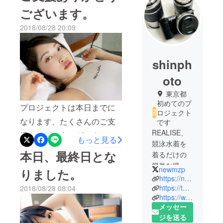
ございます。
2018/08/28 20:09
shinph
oto
東京都
初めてのプ
プロジェクトは本日までに
ロジェクト
なります、たくさんのご支
です
REALISE、
援ありがとうございまし
もっと見る
競泳水着を
た。 (まだお時間は残ってお
本日、最終日とな
着るだけの
りますので、ご支援お待ち
簡単な撮影
newmzp
りました。
です。
しております) ご支援が予
https://newmzp.wixsite.com/shinphoto
ノンアダル
https://twitter.com/newmzp
2018/08/28 08:04
想を超えましたので、参加
https://www.instagram.com/shin.photo.ins/
トで公開、
モデルさんを追加したりリ
メッセー
非公開問わ
ジを送る
ターン撮影モデルさんに加
ずの非営利