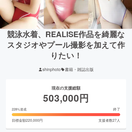
競泳水着、REALISE作品を綺麗な
スタジオやプール撮影を加えて作
りたい！
shinphoto
書籍・雑誌出版
現在の支援総額
503,000
円
終了
228
%達成
目標金額
220,000
円
支援者数
27
人