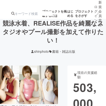
新
ロ
規
グ
会
プロジェクトを掲
はじ
プロジェクト
/
載するには
める
をさがす
イ
員
ン
登
競泳水着、REALISE作品を綺麗なス
録
タジオやプール撮影を加えて作りた
い！
人気のプロ
注目のリ
注目の新着プロ
募集終了が近いプ
もうすぐ公開
ジェクト
ターン
ジェクト
ロジェクト
されます
shinphoto
書籍・雑誌出版
アート・写真
音楽
現在の支援総
テクノロジー・ガジェット
ゲーム・サ
額
503,
映像・映画
書籍・雑誌
000
ビジネス・起業
チャレンジ