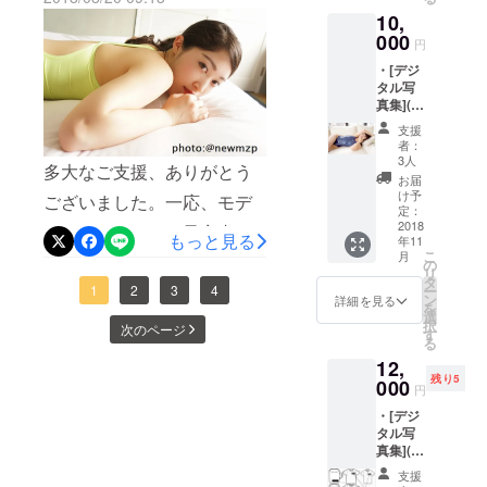
という感じです。何も考え
郵送発
10,
送とな
送、リターン撮影の順にな
ずにプリントだけとて外に
りま
000
円
ると思います。 リターン撮
す。
着れないな…ではなく、
・[デジ
影で撮ったもの(データ)を頂
タル写
ちょっとしたワンポイント
真集](サ
きマグカップ制作や写真集
ものや、愛着のいくものと
ンクス
支援
クレ
再編集になると思いますの
者：
してのデザインになればと
ジット
3人
多大なご支援、ありがとう
で、こちらをご支援された
入り) ・
お届
思っています。モデルさん
ミニ
け予
ございました。一応、モデ
方は通常ご支援の方よりも
フォト
定：
は今回撮影に参加されるモ
ブック
2018
ルさんについては予定者の
期日に遅れがあると思いま
もっと見る
年11
デルさんのものを作成予定
(撮影モ
こ
月
方にはお話はさせて頂いて
デルさ
すので、さらに時間に余裕
の
リ
なので、そのモデルさんと
んから
タ
いますが、体調や予定があ
ー
1
2
3
4
のある方でお願いいたしま
のサン
ン
詳細を見る
のイベントなどで、それを
を
クス
選
れば、100%同時撮影も難し
す。 (リターン撮影日程のス
択
次のページ
メッ
す
着用できるような感じにな
る
セージ
いかも知れません。それに
ケジュール調整もあるで
12,
れば嬉しく思っておりま
入り) ・
残り5
ついては、また新しいモデ
本編に
000
しょうから)
円
す。 ※数量限定だった「撮
収録し
ルさんにお声を掛けてみた
・[デジ
きれな
影小物」と「プレミアムリ
タル写
かった
いして充実したメンバーで
真集](サ
写真＋
ターン」ですが、どこまで
ンクス
ボーナ
頑張ろうと思っておりま
支援
クレ