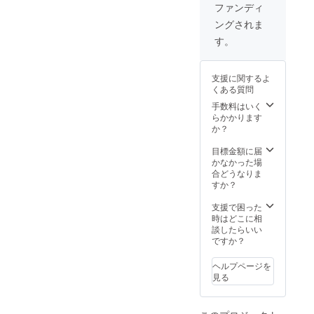
者様の
となり
宅配便
クして
ファンディ
お名前
ます。
での発
いる水
ングされま
入り、
・ミニ
送とな
着使い
撮影衣
フォト
ります
放題の
す。
装で
ブック
(当方で
撮影
メッ
(撮影モ
決めさ
(120分)
セージ
デルさ
せて頂
→写
支援に関するよ
です
んから
きます)
真集参
くある質問
→当
のサン
※撮影で
加のモ
日、ご
クス
実際使
手数料はいく
デルさ
本人様
メッ
用した
らかかります
んとの
が直接
セージ
小道具
か？
撮影に
メッ
入り) ・
とセッ
なりま
セージ
本編に
トでデ
目標金額に届
す →
録画さ
収録し
ジタル
かなかった場
時間内
れても
きれな
写真集
合どうなりま
であれ
ＯＫで
かった
に愛着
すか？
ば衣装
す ・撮
カット
頂けれ
は何着
影に使
＋ボー
ば幸い
支援で困った
でも構
用した
ナス衣
です
時はどこに相
いませ
水着、
装写真
談したらいい
ん →
当方が
ROM
ですか？
事前に
ストッ
＋撮影
確認、
クして
オフ
管理さ
ヘルプページを
いる水
ショッ
せて頂
見る
着使い
ト動画
けるの
放題の
ROM ・
であれ
撮影
モデル
ば、支