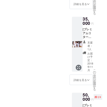
装で
ー
のサン
が選べ
で、調べてから場所選定が
ン
メッ
詳細を見る
を
クス
るよう
選
セージ
択
できそうです) ・それに伴う
メッ
にして
す
です ※
る
セージ
おりま
郵送発
移動費や諸費 ・水着の仕入
35,
入り) ・
す。標
送とな
本編に
000
準サイ
りま
れ(バリエーションを増や
円
収録し
ズの幅
す。
[プレミ
きれな
はござ
す、意外と高額…) ・モデル
アムリ
かった
います
ターン]
さん増員の場合の費用 …と
写真＋
が、そ
・[デジ
ボーナ
の範囲
支援
まあ、こんな感じで使用す
タル写
ス衣装
外か
者：
真集](サ
写真
も？と
1人
るとあっという間ですの
ンクス
ROM
思われ
お届
クレ
＋撮影
る方は
け予
で、まだまだご支援頂けれ
ジット
オフ
定：
ご支援
入り) ・
2018
ば幸いでございます。 皆さ
ショッ
前に質
年11
ミニ
ト動画
問下さ
こ
月
まからのご支援でより良き
フォト
ROM ・
の
い。 ※
リ
ブック
私の過
タ
郵送発
撮影にしたいと思っており
ー
(撮影モ
去のデ
ン
送とな
詳細を見る
を
デルさ
ジタル
選
りま
ます、何卒ご理解下さいま
択
んから
作品か
す
す。
る
のサン
せ。
ら１枚
50,
クス
→公
残り3
メッ
000
開、配
円
セージ
布され
[プレミ
入り) ・
ている