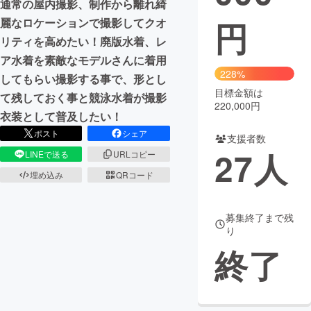
通常の屋内撮影、制作から離れ綺
円
麗なロケーションで撮影してクオ
まちづくり・地域活性化
リティを高めたい！廃版水着、レ
ア水着を素敵なモデルさんに着用
CAMPFIRE for Social Good
CAMPFIRE Creation
228%
してもらい撮影する事で、形とし
CAMPFIREふるさと納税
machi-ya
コミュニティ
目標金額は
て残しておく事と競泳水着が撮影
220,000円
衣装として普及したい！
ポスト
シェア
支援者数
27
人
LINEで送る
URLコピー
埋め込み
QRコード
募集終了まで残
り
終了