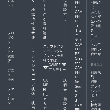
ジェ
り
ク
に
けるの
PFI
FIREと
ット
・
ト
相
であれ
RE
は
ば、支
地
を
談
CAM
あんし
援者様
域
作
す
PFI
ん・安
のコレ
活
る
る
クショ
RE
全への
性
資
ンの競
コ
取り組
化
料
泳水着
ミュ
み
も可で
プロ
音
請
ニ
ニュー
す ・ご
ダク
楽
求
ティ
ス
自身が
ト
CAM
ヘルプ
撮影し
クラウドファ
フー
チ
たお写
PFI
お問い
ンディングの
ド・
ャ
真で
RE
合わせ
ノウハウを無
飲食
レ
シャツ
Crea
料で学ぼう
＋マグ
店
ン
tion
カップ
各種規定
CAMPFIRE
ジ
CAM
作成 →
アカデミー
アニ
ス
当方の
利用規
PFI
メ・
ポ
用意し
約
RE
漫画
ー
たイラ
CA
説
細則
for
ストの
ツ
MP
明
プライ
Soci
シャツ
ファ
映
FI
会
バシー
al
＋マグ
ッ
像
RE
・
ポリ
カップ
Goo
ショ
・
ア
相
でも可
シー
d
ン
映
能です
カ
談
特定商
CAM
・撮影
画
デ
会
取引法
PFI