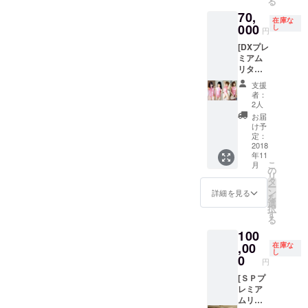
る
セージ
の撮影
フォト
せん ※
70,
入り) ・
になり
ブック
基本は
在庫な
本編に
000
ます
(撮影モ
し
手渡し
円
収録し
→時間
デルさ
となり
[DXプレ
きれな
内であ
んから
ます
ミアム
かった
れば衣
のサン
リター
写真＋
装は何
クス
ン] ・
ボーナ
着でも
メッ
支援
[デジタ
ス衣装
構いま
セージ
者：
ル写真
写真
せん ・
入り) ・
2人
集](サン
ROM
ご自身
本編に
お届
クスク
＋撮影
が撮影
収録し
け予
レジッ
オフ
定：
したお
きれな
ト入り)
2018
ショッ
写真で
かった
年11
・ミニ
ト動画
シャツ
カット
こ
月
フォト
ROM ・
の
＋マグ
＋ボー
リ
ブック
私の過
タ
カップ
ナス衣
ー
(撮影モ
去のデ
ン
作成 →
装写真
詳細を見る
を
デルさ
ジタル
選
当方の
ROM
択
んから
作品か
す
用意し
＋撮影
る
のサン
ら１枚
たイラ
オフ
100
クス
→公
ストの
ショッ
メッ
,00
開、配
在庫な
シャツ
ト動画
し
セージ
布され
0
＋マグ
ROM ・
円
入り) →
ている
カップ
モデル
当日モ
[ＳＰプ
方の作
でも可
さんか
デルさ
レミア
品とな
能です
らのお
んが直
ムリ
ります
・撮影
礼の