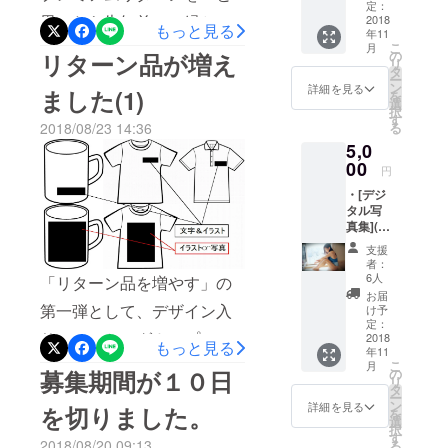
す。 (サイトから許可が出て
送とな
定：
思ったら告知前にご縁と
りま
2018
もっと見る
からなので、すぐに反映し
年11
す。
なっていました。ご支援、
こ
月
の
リターン品が増え
ていないと思います。時間
リ
タ
本当にありがとうございま
ー
ン
を置いて確認頂ければ幸い
詳細を見る
ました(1)
を
す。見てなかったうちに…
選
択
です。)
す
2018/08/23 14:36
る
と言われましたので、ラス
5,0
ト１日に何か代替のものが
00
円
出るかも？ですが、これは
・[デジ
タル写
最終日あたりに確認して下
真集](サ
ンクス
さればと思いますm(__)m 一
支援
クレ
者：
応、ご自身の撮影された写
ジット
6人
「リターン品を増やす」の
入り) ・
お届
真でＴシャツやマグカップ
ミニ
第一弾として、デザイン入
け予
フォト
定：
を作れたりするリターンも
りシャツとマグカップの
ブック
2018
もっと見る
年11
(モデル
ございますので、興味がご
セットのコースを追加いた
こ
月
さんの
募集期間が１０日
の
リ
ざいましたらよろしくお願
サンク
タ
しました。 コンセプトとし
ー
スメッ
ン
詳細を見る
を切りました。
いいたします。 ※なお、撮
を
セージ
ては「日々使えるように」
選
択
入り) ※
す
影(私)→写真集等制作→発
2018/08/20 09:13
る