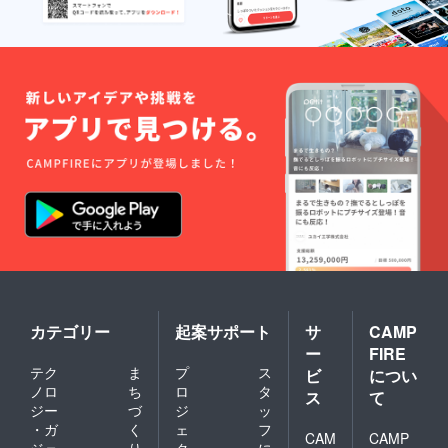
も可で
水着、
り小道
す
当方が
具プレ
ストッ
ゼント
クして
※基本は
いる水
手渡し
着使い
となり
放題の
ます ※
撮影
支援者
(120分)
様のリ
→写
ターン
真集参
撮影の
加のモ
写真で
デルさ
シャ
んとの
ツ、マ
撮影に
グカッ
なりま
プ作成
す →
希望の
時間内
場合、
であれ
お届け
ば衣装
が若干
は何着
遅れる
カテゴリー
起案サポート
サ
CAMP
でも構
事もご
ー
FIRE
いませ
ざいま
テク
ま
プ
ス
ん →
ビ
につい
す
事前に
ノロ
ち
ロ
タ
ス
て
確認、
ジー
づ
ジ
ッ
管理さ
・ガ
く
ェ
フ
せて頂
CAM
CAMP