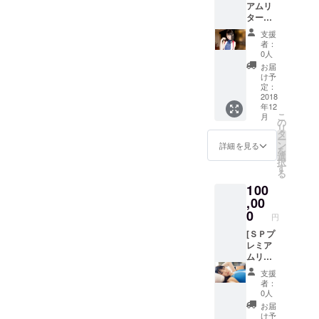
アムリ
本編に
方の作
ターン]
収録し
品とな
・[デジ
きれな
ります
支援
タル写
かった
・モデ
者：
真集](サ
カット
ルさん
0人
ンクス
＋ボー
からの
お届
クレ
ナス衣
お礼の
け予
ジット
装写真
定：
メッ
入り) ・
2018
ROM
セージ
年12
本編に
＋撮影
ムー
こ
月
収録し
オフ
の
ビー
リ
きれな
ショッ
タ
→支援
ー
かった
ト動画
ン
者様の
詳細を見る
を
カット
ROM ・
選
お名前
択
＋ボー
モデル
す
入り、
る
ナス衣
さんか
撮影衣
100
装写真
らのお
装で
ROM
,00
礼の
メッ
＋撮影
メッ
0
セージ
円
オフ
セージ
です ※
ショッ
[ＳＰプ
ムー
郵送発
ト動画
レミア
ビー
送とな
ROM ・
ムリ
→支援
りま
モデル
ターン
者様の
す。
支援
さんか
最終日
お名前
者：
らのお
復刻]全
入り、
0人
礼の
てのリ
撮影衣
お届
メッ
ターン
装で
け予