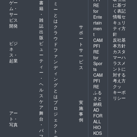
で使用
ゲー
書
ミ
に基づ
RE
したサ
ム・
籍
ー
く表記
for
イン入
サー
・
と
り小道
情報セ
Ente
ビス
雑
は
具プレ
キュリ
rtain
開発
誌
ゼント
ク
サ
ティ方
men
※基本は
出
ラ
ポ
針
t
手渡し
版
ウ
ー
反社基
CAM
となり
ビジ
ビ
ド
ト
ます ※
本方針
PFI
ネ
ュ
フ
サ
支援者
カスタ
RE
ス・
ー
様のリ
ァ
ー
マーハ
for
ターン
起業
テ
ン
ビ
ラスメ
Spor
撮影の
ィ
デ
ス
ントに
ts
写真で
ー
ィ
対する
シャ
CAM
・
ン
ツ、マ
考え方
PFI
ヘ
グカッ
グ
クッ
RE
プ作成
ル
と
キーポ
ふる
希望の
ス
は
リシー
さと
場合、
ケ
プ
実
納税
お届け
ア
ロ
施
が若干
AD
アー
舞
ジ
事
遅れる
FOR
ト・
台
事もご
ェ
例
ALL
ざいま
写真
・
ク
HIO
す
パ
ト
KOS
フ