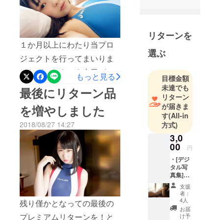
な作品づく
えたりしたいと思います。
りが主で
そのモデルさんのライン
す。
リターンを
ナップは一任させて頂きま
内容確認は
１か月以上にわたり当プロ
す。 なお、終了後の一両日
ホームペー
選ぶ
ジェクトを行ってまいりま
ジかツイプ
内に総合的なお礼と予定の
したが、いよいよ本日が最
ロ
もっと見る
メッセージが届くと思いま
目標金額
(https://t.co/n
終日となりました。もしご
未達でも
最後にリターン品
す。個別に聞きたい案件に
UVwzoagRK
リターン
支援のお考えがありつつも
)、お問い合
ついては追ってメッセージ
が届きま
を増やしました
ご不明な点がある…などが
す
(All-in
わせはDMか
のやり取りとなると思いま
2018/08/27 14:27
方式)
ありましたら遠慮なくご質
new.mzp@g
す。※例えば、サンクスメッ
3,0
mail.com ま
問下さい。 ※最終日に復刻
00
セージのお名前や、希望撮
でm(__)m
円
でＳＰリターンを申請して
・[デジ
影衣装の預かり方法等
おきました。もし先日ご希
タル写
真集]の
望できなかった方は１セッ
プレゼ
支援
ントと
者：
トだけご用意しましたので
なりま
4人
残り僅かとなっての最後の
す。 ※
よろしくお願いいたしま
お届
郵送発
プレミアムリターンを！と
け予