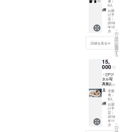
待てば誰が参加するか分か
ス衣装
者：
ジット
す。(予定の人が全然いな
写真
0人
るのか？何があるのか？が
入り) ・
ROM ・
お届
い…とか、写真無いな～と
モデル
私の過
け予
分からず待ってたら切れて
さんの
去のデ
定：
かは絶対に無いのでご安心
サンク
2018
ジタル
しまったという声がありま
年12
スメッ
作品か
下さいませ)ご支援が達成し
こ
月
セージ
した。 残り数日でその希望
ら１枚
の
リ
入り、
ましてある程度の動きがで
→公
タ
ー
に応えられるかのリターン
Ｔシャ
開、配
ン
詳細を見る
を
きます。 そういう意味でモ
ツorポ
布され
選
を考えておりますので、一
択
ロシャ
ている
す
デルさんを増やしたり等も
る
ツ(どら
方の作
応チェック頂ければ幸いで
15,
か一
品とな
検討中です。 ※あと、ご支
枚)、マ
000
す。
ります
円
グカッ
援が余剰金になった場合は
・モデ
・[デジ
プ(１
ルさん
どうするの？という質問が
タル写
個)。
からの
真集](サ
シャ
お礼の
ありましたのでお答えいた
ンクス
ツ、マ
メッ
支援
クレ
グカッ
セージ
者：
します。当然ですが私の財
ジット
プはイ
ムー
8人
入り) ・
ラス
布に入ることなく撮影関係
ビー
お届
ミニ
ト、写
→支援
け予
に使用します。主な使途と
フォト
真、ロ
定：
者様の
ブック
2018
ゴの
お名前
して ・場所のロケハン(当初
年11
(撮影モ
入った
入り、
こ
月
デルさ
ワンポ
の
撮影衣
予定ではぶっつけでしたの
リ
んから
イント
タ