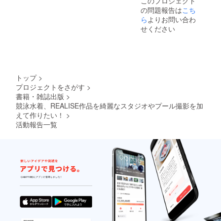
このプロジェクト
(120分)
さんか
援者様
の問題報告は
こち
→写
らのお
のコレ
真集参
礼の
ら
よりお問い合わ
クショ
加のモ
メッ
ンの競
せください
デルさ
セージ
泳水着
んとの
ムー
も可で
撮影に
ビー
す ・ご
なりま
→支援
自身が
す →
者様の
撮影し
時間内
お名前
たお写
トップ
>
であれ
入り、
真で
プロジェクトをさがす
>
ば衣装
撮影衣
シャツ
書籍・雑誌出版
>
は何着
装で
＋マグ
でも構
メッ
競泳水着、REALISE作品を綺麗なスタジオやプール撮影を加
カップ
いませ
セージ
えて作りたい！
>
作成 →
ん →
です
当方の
活動報告一覧
事前に
→当
用意し
確認、
日、ご
たイラ
管理さ
本人様
ストの
せて頂
が直接
シャツ
けるの
メッ
＋マグ
であれ
セージ
カップ
ば、支
録画さ
でも可
援者様
れても
能です
のコレ
ＯＫで
・撮影
クショ
す ・撮
で使用
ンの競
影に使
したサ
泳水着
用した
イン入