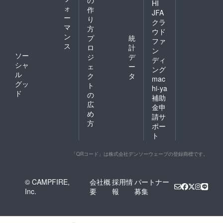
の
HI
ォ
作
JFA
ー
り
クラ
マ
方
ウド
ン
プ
統
ファ
ス
ロ
計
ン
ソー
ジ
デ
ディ
シャ
ェ
ー
ング
ル
ク
タ
mac
グッ
ト
hi-ya
ド
の
補助
広
金申
め
請サ
方
ポー
ト
「QRコード」は株式会社デンソーウェーブの登録商標です。
© CAMPFIRE,
会社概
採用情
パートナー
Inc.
要
報
募集