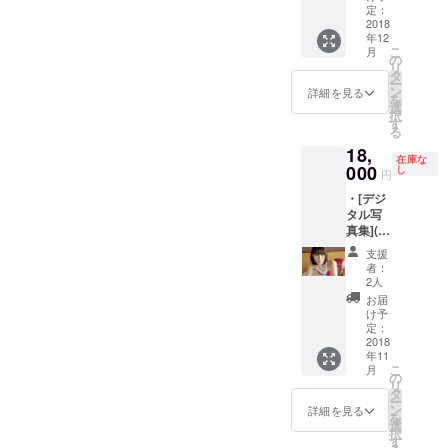
セージ
品が含
メッ
定：
ムー
まれて
2018
セージ
年12
ビー
おりま
です ・
こ
月
→支援
す ・[デ
撮影に
の
リ
者様の
ジタル
使用し
タ
ー
お名前
写真集]
た水
ン
詳細を見る
を
入り、
(サンク
着、当
選
択
撮影衣
スクレ
方がス
す
る
装で
ジット
トック
18,
メッ
入り) ＋
してい
在庫な
セージ
支援者
000
る水着
し
円
です ・
様の撮
使い放
・[デジ
撮影に
影した
題の撮
タル写
使用し
お気に
影(70
真集](サ
た水
入り写
分) →
ンクス
着、当
真の表
写真集
支援
クレ
方がス
紙、数
参加の
者：
ジット
トック
枚～十
モデル
2人
入り) ・
してい
数枚の
さんと
お届
ミニ
る水着
写真を
の撮影
け予
フォト
使い放
写真集
定：
になり
ブック
2018
題の撮
に入れ
ます
年11
(撮影モ
影(70
オリジ
→時間
こ
月
デルさ
分) →
ナル写
の
内であ
リ
んから
写真集
真集と
タ
れば衣
ー
のサン
参加の
なりま
ン
装は何
詳細を見る
を
クス
モデル
す。 ・
選
着でも
択
メッ
さんと
ミニ
す
構いま