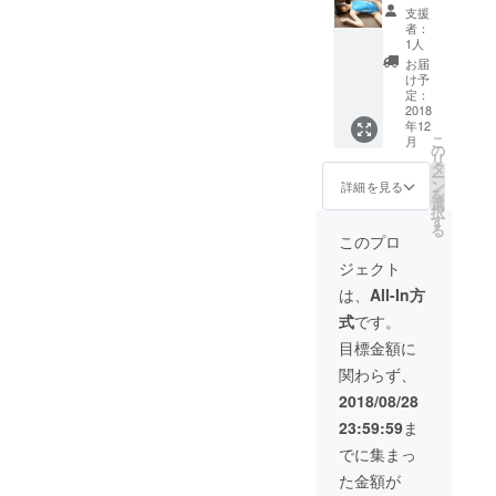
接書い
ターン]
・モデ
で使用
メッ
支援
てお渡
全ての
ルさん
したサ
セージ
者：
しいた
リター
からの
イン入
ムー
1人
します
ン品が
お礼の
り小道
ビー
お届
・本編
含まれ
メッ
具プレ
→支援
け予
に収録
ており
セージ
定：
ゼント
者様の
しきれ
ます ・
2018
ムー
※基本は
お名前
年12
なかっ
[デジタ
ビー
手渡し
入り、
こ
月
たカッ
ル写真
→支援
の
となり
撮影衣
リ
ト＋
集](サン
者様の
タ
ます ※
装で
ー
ボーナ
クスク
お名前
ン
支援者
メッ
詳細を見る
を
ス衣装
レジッ
入り、
選
様のリ
セージ
択
写真
ト入り)
撮影衣
す
ターン
です
る
ROM
＋支援
装で
撮影の
→当
このプロ
＋撮影
者様の
メッ
写真で
日、ご
ジェクト
オフ
撮影し
セージ
シャ
本人様
ショッ
たお気
です ・
ツ、マ
が直接
は、
All-In方
ト動画
に入り
撮影で
グカッ
メッ
式
です。
ROM ・
写真の
使用し
プ作成
セージ
モデル
表紙、
たサイ
希望の
録画さ
目標金額に
さんか
数枚～
ン入り
場合、
れても
関わらず、
らのお
十数枚
小道具
お届け
ＯＫで
礼の
の写真
プレゼ
が若干
す ・撮
2018/08/28
メッ
を写真
ント
遅れる
影に使
23:59:59
ま
セージ
集に入
(ビーチ
事もご
用した
ムー
れオリ
ボール
ざいま
水着、
でに集まっ
ビー
ジナル
など) ※
す。
当方が
た金額が
→支援
写真集
郵送or
ストッ