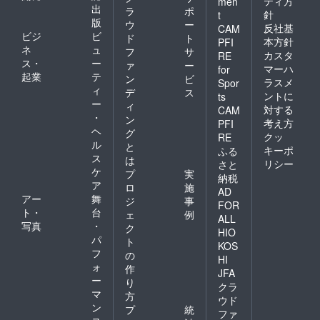
ティ方
men
出
ラ
ポ
針
t
版
ウ
ー
反社基
CAM
ビジ
ビ
ド
ト
本方針
PFI
ネ
ュ
フ
サ
カスタ
RE
ス・
ー
ァ
ー
マーハ
for
起業
テ
ン
ビ
ラスメ
Spor
ィ
デ
ス
ントに
ts
ー
ィ
対する
CAM
・
ン
考え方
PFI
ヘ
グ
クッ
RE
ル
と
キーポ
ふる
ス
は
リシー
さと
ケ
プ
実
納税
ア
ロ
施
AD
アー
舞
ジ
事
FOR
ト・
台
ェ
例
ALL
写真
・
ク
HIO
パ
ト
KOS
フ
の
HI
ォ
作
JFA
ー
り
クラ
マ
方
ウド
ン
プ
統
ファ