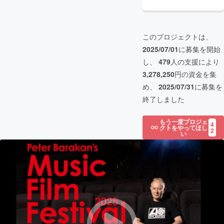
このプロジェクトは、
2025/07/01
に募集を開始
し、
479
人の支援により
3,278,250
円の資金を集
め、
2025/07/31
に募集を
終了しました
もう一度プロジェ
4
クトをやってほし
2
い