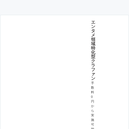
エ
ン
タ
メ
領
域
特
化
型
ク
ラ
フ
ァ
ン
手
数
料
0
円
か
ら
実
施
可
能