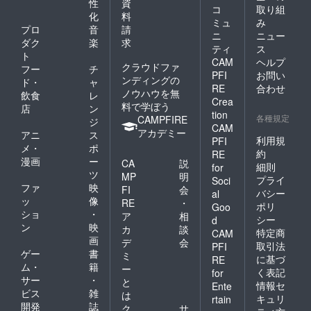
性
資
コ
取り組
化
料
ミュ
み
プロ
音
請
ニ
ニュー
ダク
楽
求
ティ
ス
ト
CAM
ヘルプ
クラウドファ
フー
チ
PFI
お問い
ンディングの
ド・
ャ
RE
合わせ
ノウハウを無
飲食
レ
Crea
料で学ぼう
店
ン
tion
各種規定
CAMPFIRE
ジ
CAM
アカデミー
アニ
ス
利用規
PFI
メ・
ポ
約
RE
漫画
ー
CA
説
細則
for
ツ
MP
明
プライ
Soci
ファ
映
FI
会
バシー
al
ッ
像
RE
・
ポリ
Goo
ショ
・
ア
相
シー
d
ン
映
カ
談
特定商
CAM
画
デ
会
取引法
PFI
ゲー
書
ミ
に基づ
RE
ム・
籍
ー
く表記
for
サー
・
と
情報セ
Ente
ビス
雑
は
キュリ
rtain
開発
誌
ク
サ