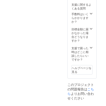
ピー
支援に関するよ
ターさ
くある質問
んサイ
ン入り
手数料はいく
ポスト
らかかります
カード
か？
を提供
しま
目標金額に届
す。 映
かなかった場
画上映
合どうなりま
直後
すか？
に、支
援者様
支援で困った
のお名
時はどこに相
前（も
談したらいい
しくは
ですか？
ニック
ネーム
ヘルプページを
など）
見る
を表記
したエ
ンド
このプロジェクト
ロール
の問題報告は
を上映
こち
しま
ら
よりお問い合わ
す。
せください
WEB用
の映画