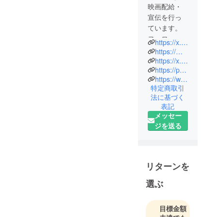
映画配給・
(M) 身丈 / 70cm 身幅 /
宣伝を行っ
55cm 肩幅 / 51cm 袖丈
ています。
/ 20cm
ヨーロッ
https://x.com/eiganokuni
(L) 身丈 / 73cm 身幅 /
パ、北米の
https://mermaid-films.com/
58cm 肩幅 / 54cm 袖丈
クラシック
https://x.com/barakansmff
/ 21cm
https://pbmff.jp/
映画を中心
https://www.facebook.com/profile.php?id=100068167674300
(XL) 身丈 / 76cm 身幅 /
に配給して
特定商取引
61cm 肩幅 / 57cm 袖丈
きました。
法に基づく
/ 22cm
2012年より
表記
ポーランド
メッセー
映画祭、
素材：コットン100%
ジを送る
2023年より
アイルラン
ド映画祭を
リターンを
運営してい
ます。2026
選ぶ
年、これか
らの公開は
目標金額
7/2からスペ