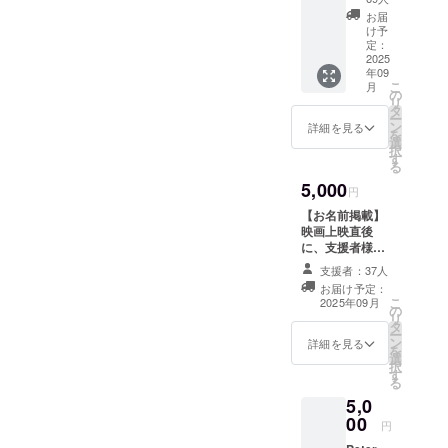
2025を
お届
デザイ
け予
ンした
定：
トート
2025
年09
バッグ
こ
月
を提供
の
リ
しま
タ
ー
す。 本
ン
詳細を見る
を
体：約
選
択
400×30
す
る
0×130(
5,000
mm) 持
円
ち手：
【お名前掲載】
約
映画上映直後
20×520
に、支援者様の
(mm)
お名前（ニック
支援者：37人
ネーム）を表記
お届け予定：
したエンドロー
こ
2025年09月
の
ルを上映しま
リ
タ
す。 WEB用の映
ー
ン
画祭予告編の最
詳細を見る
を
選
後に支援者様の
択
す
お名前（ニック
る
ネーム）を表記
5,0
したエンドロー
00
ルを付けます。
円
注意事項：支援