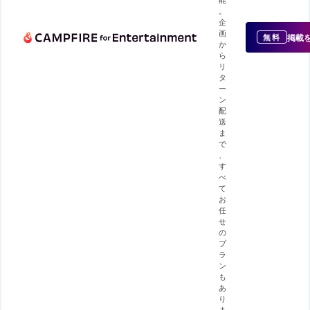
。
企
画
掲載
無料
か
ら
リ
タ
ー
ン
配
送
ま
で
、
す
べ
て
お
任
せ
の
プ
ラ
ン
も
あ
り
ま