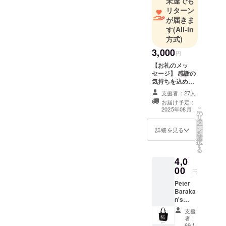
未達でも
インの名匠
リターン
ホセ・ルイ
が届きま
ス・ゲリン
す
(All-in
監督の最新
方式)
作「よき谷
3,000
円
の物語」な
【お礼のメッ
ど。
セージ】 感謝の
気持ちを込め
て、お礼のメッ
支援者：27人
セージをお送り
お届け予定：
します。
こ
2025年08月
の
リ
タ
ー
ン
詳細を見る
を
選
択
す
る
4,0
00
円
Peter
Baraka
n's
Music
支援
Film
者：
Festival
69人