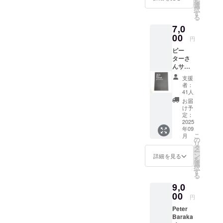
を
選
容になります。
択
す
る
7,0
00
円
ピー
ターさ
んサイ
ン入り
支援
の昨年
者：
2024年
41人
発行の
お届
映画祭
け予
パンフ
定：
レット
2025
年09
＋エン
こ
月
ドロー
の
リ
ル パン
タ
ー
フレッ
ン
詳細を見る
を
ト・商
選
択
品サイ
す
る
ズ：
9,0
21cm×
15cm
00
円
注意事
Peter
項：支
Baraka
援時、