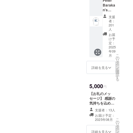
Peter
時、必ず備考欄
Baraka
にエンドロール
n's
に掲載を希望さ
Music
れるお名前をご
支援
Film
記入ください
者：
Festival
201
2025を
人
デザイ
お届
ンしたT
け予
シャツ
定：
2025
を提供
年09
しま
こ
月
す。 ・
の
リ
サイズ
タ
ー
展開：
ン
詳細を見る
を
S, M,
選
択
L,XL
す
る
5,000
円
【お礼のメッ
セージ】 感謝の
気持ちを込め
て、お礼のメッ
支援者：13人
セージをお送り
お届け予定：
します。 【記載
こ
2025年08月
の
例】 このリター
リ
タ
ンは3000円のリ
ー
ン
ターンと同じ内
詳細を見る