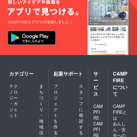
カテゴリー
起案サポート
サ
CAMP
ー
FIRE
テク
ま
プ
ス
ビ
につい
ノロ
ち
ロ
タ
ス
て
ジー
づ
ジ
ッ
・ガ
く
ェ
フ
CAM
CAMP
ジェ
り
ク
に
PFI
FIREと
ット
・
ト
相
RE
は
地
を
談
CAM
あんし
域
作
す
PFI
ん・安
活
る
る
RE
全への