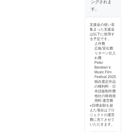
ングされま
を提供
しま
す。
す。 本
体：約
400×30
支援金の使い道
0×130(
集まった支援金
mm) 持
は以下に使用す
ち手：
る予定です。
約
人件費
20×520
広報/宣伝費
(mm)
リターン仕入
Peter
れ費
Baraka
Peter
n's
Barakan’s
Music
Music Film
Film
Festival 2025
Festival
独自選定作品
2025を
の権利料・日
デザイ
本語版制作費
ンしたT
他社の映画借
シャツ
用料 運営費
を提供
※目標金額を超
しま
えた場合はプロ
す。 ・
ジェクトの運営
サイズ
費に充てさせて
展開：
いただきます。
S, M,
L,XL