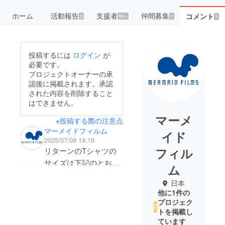
ホーム
活動報告
支援者
仲間募集
コメント
3
99+
1
1
投稿するには
ログイン
が
必要です。
プロジェクトオーナーの承
認後に掲載されます。承認
された内容を削除すること
はできません。
マーメ
※投稿する際の注意点
マーメイドフィルム
イド
2025/07/09 14:16
フィル
リターンのTシャツの
サイズは下記のとおり
ム
です。
日本
他に1件の
(S) 身丈 / 67cm 身幅 /
プロジェク
52cm 肩幅 / 48cm 袖丈
トを掲載し
ています
/ 19cm