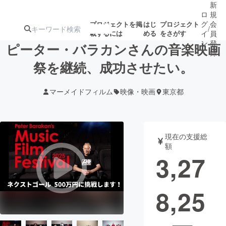
新
ロ
規
グ
会
プロジェクトを掲
はじ
プロジェクト
/
載するには
める
をさがす
イ
員
ン
登
ピーター・バラカンさんの音楽映画
録
祭を継続、成功させたい。
人気のプロ
注目のリ
注目の新着プロ
募集終了が近いプ
もうすぐ公開
マーメイドフィルム
映像・映画
東京都
ジェクト
ターン
ジェクト
ロジェクト
されます
アート・写真
音楽
現在の支援総
額
3,27
テクノロジー・ガジェット
ゲーム・サ
8,25
映像・映画
書籍・雑誌
ビジネス・起業
チャレンジ