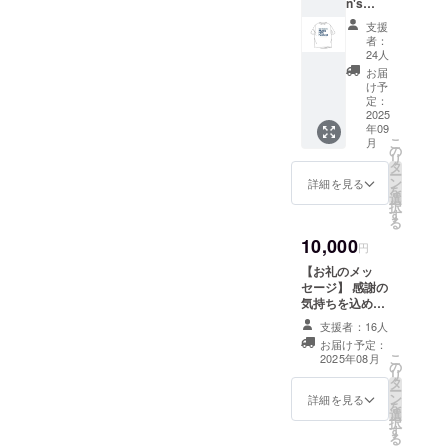
n's
必ず備
Music
考欄に
支援
Film
エンド
者：
Festival
ロール
24人
2025を
に掲載
お届
デザイ
を希望
け予
ンしたT
される
定：
シャツ
2025
お名前
年09
を提供
をご記
こ
月
しま
入くだ
の
リ
す。 ・
さい
タ
ー
サイズ
ン
詳細を見る
を
展開：
選
択
S, M,
す
る
L,XL 上
10,000
記Tシャ
円
ツとエ
【お礼のメッ
ンド
セージ】 感謝の
ロール
気持ちを込め
注意事
て、お礼のメッ
項：支
支援者：16人
セージをお送り
援時、
お届け予定：
します。 【記載
必ず備
こ
2025年08月
の
例】 このリター
考欄に
リ
タ
ンは3000円、
エンド
ー
ン
5000円のリター
詳細を見る
ロール
を
選
ンと同じ内容に
に掲載
択
す
なります。
を希望
る