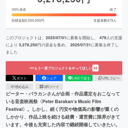
終了
163
%達成
目標金額
2,000,000
円
支援者数
479
人
このプロジェクトは、
2025/07/01
に募集を開始し、
479
人の支援
により
3,278,250
円の資金を集め、
2025/07/31
に募集を終了し
ました
もう一度プロジェクトをやってほしい
42
ポスト
シェア
LINEで送る
URLコピー
埋め込み
QRコード
ピーター・バラカンさんが企画・作品選定をおこなって
いる音楽映画祭〈Peter Barakan’s Music Film
Festival〉。しかし、続く円安や物価高の影響が重くの
しかかり、作品上映を続ける経費・運営費に限界がきて
います。今後も充実した内容で継続開催していきたい。