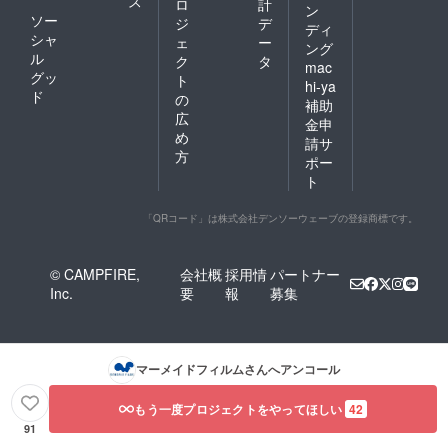
ス
ロ
計
ン
ソー
ジ
デ
ディ
シャ
ェ
ー
ング
ル
ク
タ
mac
グッ
ト
hi-ya
ド
の
補助
広
金申
め
請サ
方
ポー
ト
「QRコード」は株式会社デンソーウェーブの登録商標です。
© CAMPFIRE,
会社概
採用情
パートナー
Inc.
要
報
募集
マーメイドフィルム
さんへアンコール
もう一度プロジェクトをやってほしい
42
91