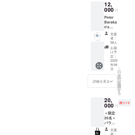
される
12,
お名前
000
円
をご記
入くだ
Peter
さい
Baraka
n's
Music
支援
Film
者：
Festival
58人
2025を
お届
デザイ
け予
ンしたT
定：
シャツ
2025
年09
を提供
こ
月
しま
の
リ
す。 ・
タ
ー
サイズ
ン
詳細を見る
を
展開：
選
択
S, M,
す
る
L,XL 上
20,
記Tシャ
残り15
ツとエ
000
円
ンド
＜限定
ロール
20名＞
に加え
バラカ
ピー
ンさん
ターさ
支援
も出席
んサイ
者：