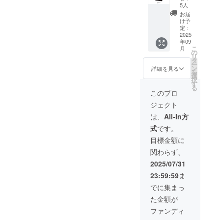
する映
ン入り
5人
画祭の
ポスト
お届
打ち上
カード
け予
げ（日
支援
定：
時未
2025
時、必
年09
定）に
ず備考
こ
月
参加で
欄にエ
の
リ
きま
ンド
タ
ー
す。
ロール
ン
詳細を見る
を
（スケ
に掲載
選
択
ジュー
を希望
す
る
ルが合
される
このプロ
わない
お名前
ジェクト
場合は
をご記
ご容赦
入くだ
は、
All-In方
くださ
さい
式
です。
い）
Peter
目標金額に
Baraka
関わらず、
n's
Music
2025/07/31
Film
23:59:59
ま
Festival
2025を
でに集まっ
デザイ
た金額が
ンした
トート
ファンディ
バッグ