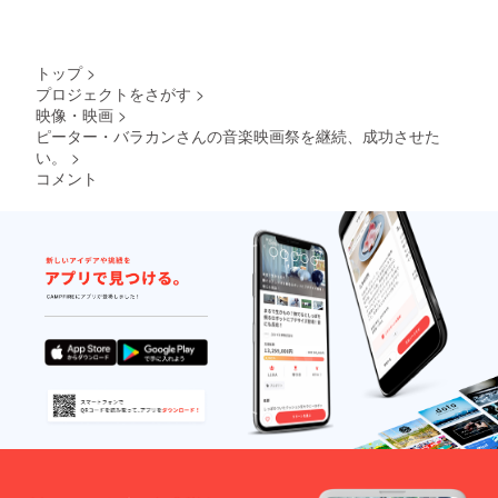
祭予告
編の最
後に支
援者様
トップ
>
のお名
プロジェクトをさがす
>
前（も
映像・映画
>
しくは
ニック
ピーター・バラカンさんの音楽映画祭を継続、成功させた
ネー
い。
>
ム）を
コメント
表記し
たエン
ドロー
ルを付
けま
す。 支
援時、
必ず備
考欄に
エンド
ロール
に掲載
を希望
される
お名前
をご記
入くだ
さい