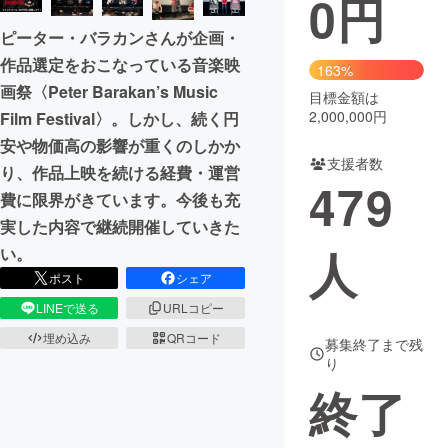
0
円
ピーター・バラカンさんが企画・
まちづくり・地域活性化
作品選定をおこなっている音楽映
163%
画祭〈Peter Barakan’s Music
目標金額は
CAMPFIRE for Social Good
CAMPFIRE Creation
2,000,000円
Film Festival〉。しかし、続く円
CAMPFIREふるさと納税
machi-ya
コミュニティ
安や物価高の影響が重くのしかか
支援者数
り、作品上映を続ける経費・運営
479
費に限界がきています。今後も充
実した内容で継続開催していきた
人
い。
ポスト
シェア
LINEで送る
URLコピー
埋め込み
QRコード
募集終了まで残
り
終了