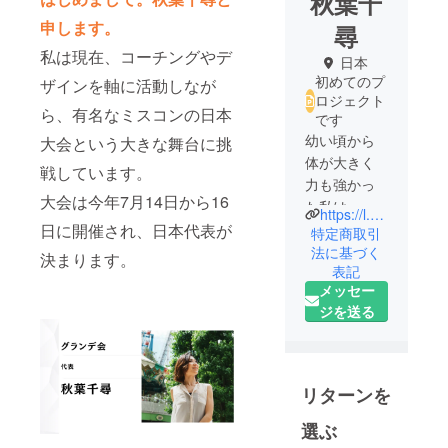
秋葉千
申します。
尋
私は現在、コーチングやデ
日本
初めてのプ
ザインを軸に活動しなが
ロジェクト
ら、有名なミスコンの日本
です
幼い頃から
大会という大きな舞台に挑
体が大きく
戦しています。
力も強かっ
大会は今年7月14日から16
た私は、可
https://l.messenger.com/l.php?u=https%3A%2F%2Fwww.instagram.com%2Fchihiro_akiba_%3Figsh%3DMjlrbWcxZHZwbG96&h=AT23tPqZnx_f-J2Wt-2XcGQn2K5hGyttBPDVDlHV0QlOfTtr6AsJxHvhohFLQ6nLEek9DhYPkBtBgLUQ5CbC8xq1ixda2J6MD8QvczeBeXPVU_nUZC-JLBaz7shHUmjHYz1jjC4UTws7ZkzbsfTA-Q
愛らしい女
日に開催され、日本代表が
特定商取引
の子に憧れ
法に基づく
決まります。
表記
つつも男の
メッセー
子っぽく振
ジを送る
る舞ってき
ました。教
員や営業の
経験を通
リターンを
し、実は一
番向き合え
選ぶ