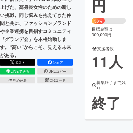
円
上げた、高身長女性のための新し
まちづくり・地域活性化
い挑戦。同じ悩みを抱えてきた仲
38%
間と共に、ファッションブランド
目標金額は
CAMPFIRE for Social Good
CAMPFIRE Creation
や企業連携を目指すコミュニティ
300,000円
CAMPFIREふるさと納税
machi-ya
コミュニティ
『グランデ会』を本格始動しま
す。“高い”からこそ、見える未来
支援者数
11
人
がある。
ポスト
シェア
LINEで送る
URLコピー
埋め込み
QRコード
募集終了まで残
り
終了