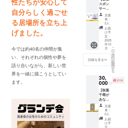
性たちが安心して
スポン
た秋葉
サー】
に仕事
自分らしく過ごせ
グラン
やプラ
支援
デ会の
イベー
者：
る居場所を立ち上
企業ス
トの相
2人
ポン
談がで
お届
げました。
サーに
きま
け予
なれる
す。 ※
定：
権利で
2025
オンラ
年10
す。 企
イン
今では約40名の仲間が集
こ
月
業スポ
（Zoom
の
リ
ンサー
）での
タ
い、それぞれの個性や夢を
ー
として
開催に
ン
詳細を見る
を
制作予
なりま
選
語り合いながら、新しい世
択
定のHP
す。 ※
す
る
のトッ
界を一緒に描こうとしてい
日程な
30,
プペー
ど詳細
残り10
ます。
ジに企
000
はメー
円
業名と
ルにて
【秋葉
URLを
連絡さ
千尋が
掲載さ
せてい
あなた
せてい
ただき
の似顔
ただき
ます。
支援
絵を描
ます。
※有効期
者：
きま
HPであ
限は
0人
す】 似
なたの
2025年
お届
顔絵が
会社を
10月か
け予
得意な
PRでき
定：
ら1年間