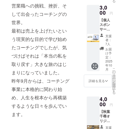
る
ていた
営業職への挑戦、挫折、そ
3,0
だきま
す。 な
00
円
して出会ったコーチングの
お、支
【個人
援時に
世界。
スポン
上乗せ
サー】
支援が
最初は売上を上げたいとい
グラン
可能で
支援
デ会の
う現実的な目的で学び始め
す。 応
者：
個人ス
援の気
7人
たコーチングでしたが、気
ポン
持ちの
お届
サーに
上乗
け予
づけばそれは「本当の私を
なれる
せ、大
定：
権利で
2025
歓迎で
取り戻す」大きな旅のはじ
年10
す。 支
す！
こ
月
援者と
の
まりになっていました。
リ
して制
タ
ー
作予定
昨年9月からは、コーチング
ン
詳細を見る
を
のHPの
選
択
事業に本格的に関わり始
特設
す
る
ページ
め、人生を根本から再構築
4,0
にお名
前を掲
00
円
するような日々を歩んでい
載させ
【秋葉
ていた
ます。
千尋オ
だきま
リジナ
す。 あ
ルレジ
なたの
支援