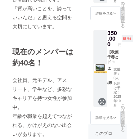
こ
月
バーが
なたの
の
リ
あなた
イメー
「背が高いことを、誇って
タ
ー
のイベ
ジをお
ン
詳細を見る
を
いいんだ」と思える空間を
ントを
伺いし
選
択
盛り上
て、油
す
る
大切にしています。
げま
絵を描
350
す。 ※
きま
チーム
す。 ※
,00
残り5
から1名
サイ
0
円
か2名参
ズ：約A
現在のメンバーは
加させ
３ ※事
【秋葉
ていた
前にイ
千尋と
約40名！
だきま
メージ
ドロー
す。 ※
のお打
ンでPR
支援
開催時
ち合わ
動画撮
者：
間：2時
せをさ
影】 秋
0人
会社員、元モデル、アス
間 ※東
せてい
葉千尋
お届
京駅か
ただき
とド
け予
リート、学生など、多彩な
らの交
ます ※
ローン
定：
通費を
打ち合
でPR動
2025
キャリアを持つ女性が参加
年10
別途頂
わせは
画撮影
こ
月
中。
戴いた
オンラ
いただ
の
リ
しま
イン
く権利
タ
ー
年齢や職業を超えてつなが
す。 ※
（Zoom
です。
ン
詳細を見る
を
日程な
）で実
撮影す
選
れる、かけがえのない出会
択
ど詳細
施させ
る内容
す
る
はメー
ていた
を打ち
このプロ
いがあります。
ルにて
だきま
合わせ