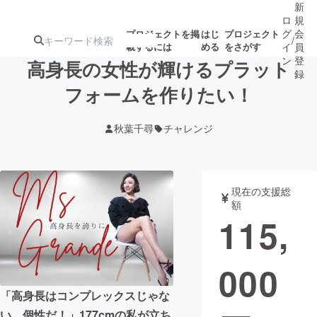
新
ロ
規
グ
会
プロジェクトを掲
はじ
プロジェクト
/
載するには
める
をさがす
イ
員
ン
登
高身長の女性が輝けるプラット
録
フォームを作りたい！
人気のプロ
注目のリ
注目の新着プロ
募集終了が近いプ
もうすぐ公開
秋葉千尋
チャレンジ
ジェクト
ターン
ジェクト
ロジェクト
されます
アート・写真
音楽
現在の支援総
額
115,
テクノロジー・ガジェット
ゲーム・サ
000
映像・映画
書籍・雑誌
「高身長はコンプレックスじゃな
ビジネス・起業
チャレンジ
い。個性だ！」177cmの私が立ち