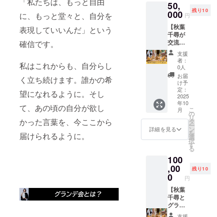
「私たちは、もっと自由
50,
ます。
く場合
残り10
※水彩画
000
があり
に、もっと堂々と、自分を
円
でお送
ます。
【秋葉
りしま
表現していいんだ」という
お断り
千尋が
す ※サ
させて
交流会
確信です。
イズ：
いただ
などに
B4 ※送
いた場
支援
ゲスト
料込み
合は料
者：
私はこれからも、自分らし
出演し
のお値
0人
金を返
ます】
段です
金させ
お届
く立ち続けます。誰かの希
秋葉千
ご希望
け予
ていた
尋が交
の写真
定：
だきま
望になれるように。そし
流会な
2025
を1枚
す。 ※
年10
どにゲ
メール
て、あの頃の自分が欲し
掲載期
こ
月
スト出
にてお
の
間は
リ
演させ
送りく
かった言葉を、今ここから
タ
2025年
ー
ていた
ださ
ン
詳細を見る
10月か
を
届けられるように。
だきま
い。
選
ら1年間
択
す。 ミ
す
です。
る
スコン
100
セミ
ファイ
,00
残り10
ナリス
0
円
トの秋
葉千尋
【秋葉
があな
千尋と
たのイ
グラン
ベント
デ会メ
支援