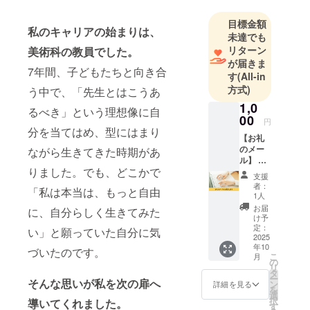
ていなかっ
たのは「自
目標金額
私のキャリアの始まりは、
分」だと気
未達でも
づきます。
リターン
美術科の教員でした。
対話を重ね
が届きま
7年間、子どもたちと向き合
す
(All-in
「本来の自
方式)
う中で、「先生とはこうあ
分らしく生
1,0
きたい」と
るべき」という理想像に自
00
思うよう
円
分を当てはめ、型にはまり
に。今は
【お礼
のメー
ながら生きてきた時期があ
「ありのま
ル】 秋
まで輝く」
りました。でも、どこかで
葉千尋
支援
をただ
をモットー
者：
「私は本当は、もっと自由
ただ応
1人
に、同じよ
援した
お届
に、自分らしく生きてみた
うに悩む人
い人向
け予
けのリ
定：
が自分を好
い」と願っていた自分に気
ターン
2025
きになれる
年10
です。
づいたのです。
こ
月
場をつくる
熱いお
の
リ
礼の
タ
ことが目標
ー
メール
そんな思いが私を次の扉へ
ン
詳細を見る
です。
を
をお送
選
択
導いてくれました。
りさせ
す