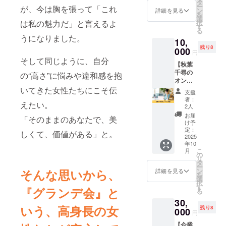
ジ。 高
タ
記載す
ー
が、今は胸を張って「これ
身長の
ン
るお名
詳細を見る
を
方ある
選
前を備
は私の魅力だ」と言えるよ
択
あるの
す
考欄に
る
記載さ
ご記入
うになりました。
10,
れた絵
くださ
残り8
葉書
000
い。 ※
円
セット
公序良
そして同じように、自分
【秋葉
（5枚）
俗に反
千尋の
をお送
の“高さ”に悩みや違和感を抱
する文
オンラ
りしま
言は記
イン相
いてきた女性たちにこそ伝
す。 ※
載でき
支援
談】 グ
送料込
ませ
者：
えたい。
ランデ
みのお
2人
ん。 ※
会の代
値段で
掲載期
お届
「そのままのあなたで、美
表の秋
す。
け予
間は
葉千尋
定：
2025年
しくて、価値がある」と。
にオン
2025
10月か
年10
ライン
ら1年間
こ
月
で60分
の
です。
リ
相談を
タ
ー
するこ
そんな思いから、
ン
詳細を見る
を
とがで
選
択
きま
す
『グランデ会』と
る
す。 こ
30,
れまで
いう、高身長の女
残り8
コーチ
000
円
ングを
【企業
してい