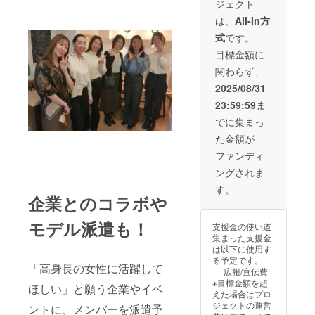
ジェクト
連絡さ
す。 ※
後、現
せてい
日程は
地で撮
は、
All-In方
ただき
メール
影し、
式
です。
ます。
で調整
できた
※有効期
させて
動画を
目標金額に
限は
いただ
データ
関わらず、
2025年
きま
でお送
10月か
す。 ※
りさせ
2025/08/31
ら1年間
送料込
ていた
23:59:59
ま
です。
みのお
だきま
値段で
す。 企
でに集まっ
す。
業のPR
た金額が
動画な
どに秋
ファンディ
葉千尋
ングされま
をお使
いいた
す。
だけま
企業とのコラボや
す。 ※
動画の
モデル派遣も！
支援金の使い道
時間は
集まった支援金
10分以
は以下に使用す
内にな
る予定です。
りま
「高身長の女性に活躍して
広報/宣伝費
す。 ※
※目標金額を超
撮影時
ほしい」と願う企業やイベ
えた場合はプロ
間：4時
ジェクトの運営
ントに、メンバーを派遣予
間 ※東