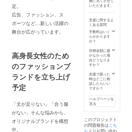
費に充てさせて
京駅か
いただきます。
定。
らの交
通費を
広告、ファッション、ス
別途頂
支援に関するよ
戴いた
ポーツなど…新しい活躍の
くある質問
しま
す。 ※
舞台が広がっています。
手数料はいく
日程な
らかかります
ど詳細
か？
はメー
ルにて
目標金額に届
高身長女性のため
連絡さ
かなかった場
せてい
合どうなりま
ただき
のファッションブ
すか？
ます。
※有効期
支援で困った
ランドを立ち上げ
限は
時はどこに相
2025年
談したらいい
予定
10月か
ですか？
ら1年間
です。
ヘルプページを
「丈が足りない」「合う服
見る
がない」そんな悩みから、
このプロジェクト
オリジナルブランドを構想
の問題報告は
こち
中。
ら
よりお問い合わ