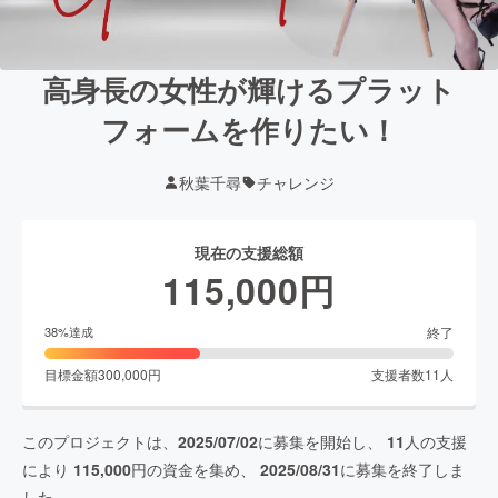
高身長の女性が輝けるプラット
フォームを作りたい！
秋葉千尋
チャレンジ
現在の支援総額
115,000
円
終了
38
%達成
目標金額
300,000
円
支援者数
11
人
このプロジェクトは、
2025/07/02
に募集を開始し、
11
人の支援
により
115,000
円の資金を集め、
2025/08/31
に募集を終了しま
した