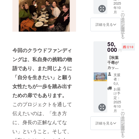
秋葉千
2025
ます。
で、そ
年10
尋があ
※掲載の
のうち1
こ
月
なたの
大きさ
の
回ご利
リ
似顔絵
は購入
タ
用いた
ー
を1枚作
者数に
ン
だけま
詳細を見る
を
成して
よって
選
す。
択
お届け
変動し
す
る
しま
ます。
50,
す。 ※
※掲載す
残り10
水彩画
000
る内容
今回のクラウドファンディ
円
でお送
はメー
【秋葉
りしま
ングは、私自身の挑戦の物
ルにて
千尋が
す ※サ
確認さ
カップ
語であり、また同じように
イズ：
せてい
ルの似
B4 ※送
ただき
支援
「自分を生きたい」と願う
顔絵を
料込み
ます。
者：
描きま
のお値
※ネット
0人
女性たちが一歩を踏み出す
す】 似
段です
ワーク
お届
顔絵が
※ご希望
販売ま
け予
ための扉でもあります。
得意な
の写真
定：
たは企
秋葉千
2025
を1枚
業イ
このプロジェクトを通して
年10
尋が
メール
メージ
こ
月
カップ
伝えたいのは、「生き方
にてお
の
が相違
リ
ルの似
送りく
タ
する場
ー
に、身長の正解なんてな
顔絵を1
ださ
ン
合等、
詳細を見る
を
枚作成
い。
選
お断り
択
い」ということ。そして、
してお
す
させて
る
届けし
いただ