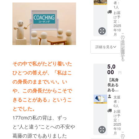
ンコー
名前を
者：
ス
グラン
1人
ター】
デ会の
お届
グラン
HPで
け予
デ会の
PRでき
定：
オリジ
2025
ます。
年10
ナルレ
※ニック
こ
月
ジン
ネーム
の
リ
コース
での参
タ
ー
ター（3
加も可
ン
詳細を見る
を
枚）を
能で
選
択
お届け
す。 ※
す
る
しま
掲載す
その中で私がたどり着いた
5,0
す。 商
る内容
品サイ
00
は文字
ひとつの答えが、「私はこ
円
ズ：直
のみと
【高身
径
の身長のままでいい。い
なりま
長ある
90mm
す。 ※
や、この身長だからこそで
ある絵
程度の
掲載す
葉書
丸型 ※
る大き
支援
きることがある」というこ
セッ
お礼の
さは購
者：
ト】 グ
メッ
入者の
0人
とでした。
ランデ
セージ
数によ
お届
会のメ
付き ※
り変動
け予
177cmの私の背は、ずっ
ンバー
送料込
定：
しま
からの
2025
みのお
と“人と違う”ことへの不安や
す。 ※
年10
メッ
値段で
購入時
こ
月
セー
葛藤の源でもありました
す
の
に必ず
リ