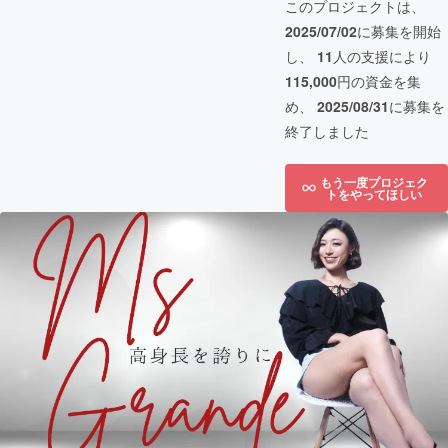
このプロジェクトは、
2025/07/02
に募集を開始
し、
11
人の支援により
115,000
円の資金を集
め、
2025/08/31
に募集を
終了しました
もう一度プロジェク
トをやってほしい