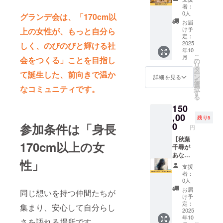
を盛り
ンバー
者：
上げま
が交流
0人
グランデ会は、「170cm以
す。 ※
会など
お届
開催時
にゲス
け予
上の女性が、もっと自分ら
間：2時
ト出演
定：
間 ※東
しま
2025
しく、のびのびと輝ける社
年10
京駅か
す】 秋
こ
月
会をつくる」ことを目指し
らの交
葉千尋
の
リ
通費を
とグラ
タ
ー
て誕生した、前向きで温か
別途頂
ンデ会
ン
詳細を見る
を
戴いた
メン
選
なコミュニティです。
択
しま
バーが
す
る
す。 ※
交流会
150
日程な
などに
ど詳細
ゲスト
,00
残り5
はメー
出演さ
0
参加条件は「身長
円
ルにて
せてい
連絡さ
ただき
【秋葉
170cm以上の女
せてい
ます。
千尋が
ただき
ミスコ
あなた
性」
ます。
ンセミ
のため
支援
※有効期
ファイ
に油絵
者：
限は
ナリス
を描き
0人
2025年
トの秋
ます】
お届
同じ想いを持つ仲間たちが
10月か
葉千尋
画家で
け予
ら1年間
とグラ
もある
定：
集まり、安心して自分らし
です。
ンデ会
秋葉千
2025
年10
メン
尋があ
さを語れる場所です。