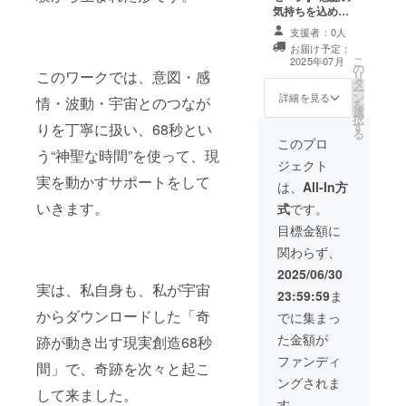
は、今、どの次
気持ちを込め
元を生きている
て、お礼のメッ
かの診断チェッ
支援者：0人
セージをお送り
クと魂セッショ
お届け予定：
します。 Kindle
こ
ン ②亡くなった
2025年07月
の
出版の電子書籍
このワークでは、意図・感
リ
方への心の解放
タ
の贈与。 120分
ー
②あなたの使命
ン
zoomセッション
詳細を見る
情・波動・宇宙とのつなが
を
天命セッション
選
7回 《セッショ
択
③ツインレイ
す
ン内容》 ①あな
りを丁寧に扱い、68秒とい
る
セッション 魂診
たの魂は、今、
このプロ
断・超意識メッ
う“神聖な時間”を使って、現
どの次元を生き
セージ・自己統
ジェクト
ているかの診断
合サポートなど
実を動かすサポートをして
チェックと魂
は、
All-In方
もさせて頂きま
セッション ②亡
いきます。
す。
式
です。
くなった方への
心の解放 ②あな
目標金額に
たの使命天命
関わらず、
セッション ③ツ
インレイセッ
2025/06/30
ション 魂診断・
実は、私自身も、私が宇宙
23:59:59
ま
超意識メッセー
からダウンロードした「奇
ジ・自己統合サ
でに集まっ
ポートなどもさ
た金額が
跡が動き出す現実創造68秒
せて頂きます。
ファンディ
間」で、奇跡を次々と起こ
ングされま
して来ました。
す。