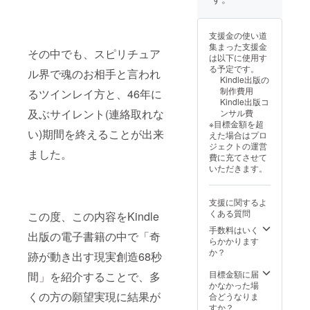
支援金の使い道
集まった支援金
その中でも、スピリチュア
は以下に使用す
る予定です。
ル界で魂のお相手と言われ
Kindle出版の
制作費用
るツインレイ方と、46年に
Kindle出版コ
及ぶサイレント(連絡取れな
ンサル費
※目標金額を超
い)期間を終えることが出来
えた場合はプロ
ジェクトの運営
ました。
費に充てさせて
いただきます。
支援に関するよ
くある質問
この度、この内容をKindle
手数料はいく
出版の電子書籍の中で「奇
らかかります
か？
跡が動き出す現実創造68秒
目標金額に届
間」を紹介することで、多
かなかった場
くの方の願望実現に結果が
合どうなりま
すか？