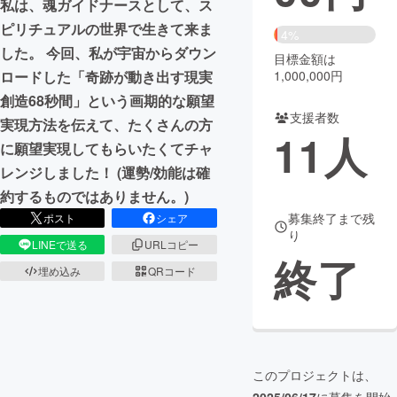
私は、魂ガイドナースとして、ス
ピリチュアルの世界で生きて来ま
まちづくり・地域活性化
4%
した。 今回、私が宇宙からダウン
目標金額は
1,000,000円
ロードした「奇跡が動き出す現実
CAMPFIRE for Social Good
CAMPFIRE Creation
創造68秒間」という画期的な願望
CAMPFIREふるさと納税
machi-ya
コミュニティ
支援者数
実現方法を伝えて、たくさんの方
11
人
に願望実現してもらいたくてチャ
レンジしました！ (運勢/効能は確
約するものではありません。)
募集終了まで残
ポスト
シェア
り
LINEで送る
URLコピー
終了
埋め込み
QRコード
このプロジェクトは、