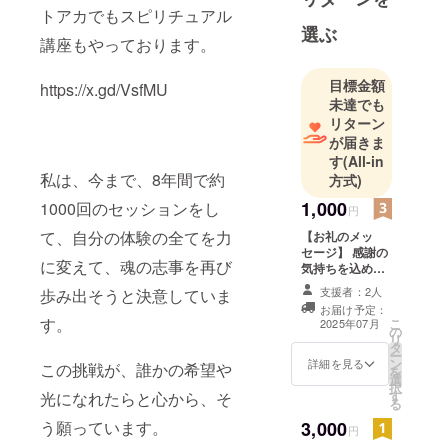
愛コーチン
トアカでもスピリチュアル
選ぶ
グ、子育て
講座もやっております。
コーチン
グ、自己受
目標金額
https://x.gd/VsfMU
容コーチン
未達でも
グを始め
リターン
が届きま
る。
す
(All-in
その後、ツ
私は、今まで、8年間で約
方式)
インレイの
1,000
1000回のセッションをし
方に38年ぶ
円
りに再会し
て、自分の体験の全てを力
【お礼のメッ
たことで、
セージ】 感謝の
に変えて、魂の志事を再び
気持ちを込め
スピリチュ
て、お礼のメッ
支援者：2人
歩み出そうと決意していま
アルに目覚
セージをお送り
お届け予定：
します。 Kindle
め始め、
す。
こ
2025年07月
の
出版の電子書籍
リ
2023年6月よ
タ
の贈与。
ー
り、ハイ
ン
詳細を見る
この挑戦が、誰かの希望や
を
選
ヤーセル
択
す
光になれたらと心から、そ
る
フ、超意識
3,000
う願っています。
セッション
円