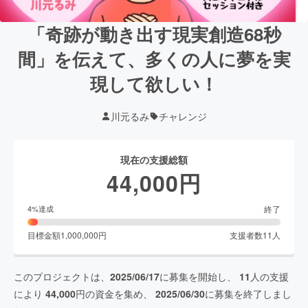
「奇跡が動き出す現実創造68秒
間」を伝えて、多くの人に夢を実
現して欲しい！
川元るみ
チャレンジ
現在の支援総額
44,000
円
終了
4
%達成
目標金額
1,000,000
円
支援者数
11
人
このプロジェクトは、
2025/06/17
に募集を開始し、
11
人の支援
により
44,000
円の資金を集め、
2025/06/30
に募集を終了しまし