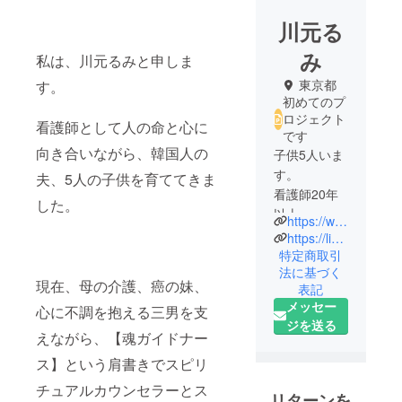
川元る
み
私は、川元るみと申しま
東京都
す。
初めてのプ
ロジェクト
看護師として人の命と心に
です
向き合いながら、韓国人の
子供5人いま
す。
夫、5人の子供を育ててきま
看護師20年
した。
以上。
https://www.instagram.com/rumi.spiritual?igsh=eXFrbnpxMW9tMHRh&utm_source=qr
3番目が息子
https://lin.ee/8nMc2E5
の高1の時、
特定商取引
法に基づく
うつ病に
現在、母の介護、癌の妹、
表記
なったのを
メッセー
心に不調を抱える三男を支
きっかけ
ジを送る
に、コーチ
えながら、【魂ガイドナー
ングを学
ス】という肩書きでスピリ
び、2018年
チュアルカウンセラーとス
より、夫婦
リターンを