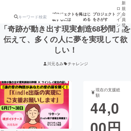
新
ロ
規
グ
会
プロジェクトを掲
はじ
プロジェクト
/
載するには
める
をさがす
イ
員
ン
登
「奇跡が動き出す現実創造68秒間」を
録
伝えて、多くの人に夢を実現して欲
しい！
人気のプロ
注目のリ
注目の新着プロ
募集終了が近いプ
もうすぐ公開
ジェクト
ターン
ジェクト
ロジェクト
されます
川元るみ
チャレンジ
アート・写真
音楽
現在の支援総
テクノロジー・ガジェット
ゲーム・サ
額
44,0
映像・映画
書籍・雑誌
00
円
ビジネス・起業
チャレンジ