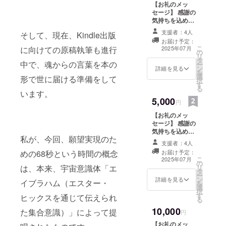
と講座を開
【お礼のメッ
催する。
セージ】 感謝の
気持ちを込め
現在は、自
て、お礼のメッ
支援者：4人
そして、現在、Kindle出版
分ツインレ
セージをお送り
お届け予定：
します。 Kindle
イの体験を
こ
2025年07月
に向けての原稿執筆も進行
の
出版の電子書籍
リ
通して、ツ
タ
の贈与。 30分
中で、魂からの言葉を本の
ー
インレイ統
ン
zoomセッション
詳細を見る
を
選
《セッション内
形で世に届ける準備をして
合と願望実
択
す
容》 あなたの魂
る
現をかけた
います。
は、今、どの次
5,000
ツインレイ
元を生きている
円
かの診断チェッ
統合コーチ
【お礼のメッ
クと魂セッショ
ングを開催
セージ】 感謝の
ン
気持ちを込め
私が、今回、願望実現のた
て、お礼のメッ
支援者：4人
セージをお送り
お届け予定：
めの68秒という時間の概念
します。 Kindle
こ
2025年07月
の
出版の電子書籍
リ
は、本来、宇宙意識体「エ
タ
の贈与。 60分
ー
ン
zoomセッション
詳細を見る
イブラハム（エスター・
を
選
《セッション内
択
す
容》 ①〜④ご希
ヒックスを通じて伝えられ
る
望のセッション
10,000
た集合意識）」によって提
をさせて頂きま
円
す。 ①あなたの
【お礼のメッ