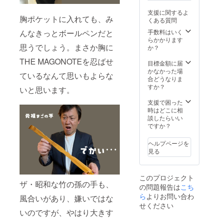
び送料（合
支援に関するよ
計1,500円・
胸ポケットに入れても、み
くある質問
税込）をご
手数料はいく
んなきっとボールペンだと
負担いただ
らかかります
きます。
思うでしょう。まさか胸に
か？
THE MAGONOTEを忍ばせ
目標金額に届
●ご住所の誤
かなかった場
ているなんて思いもよらな
入力につい
合どうなりま
すか？
いと思います。
て<
ご支援時に
支援で困った
時はどこに相
ご登録いた
談したらいい
だいたご住
ですか？
所に誤りが
あり返送さ
ヘルプページを
見る
れた場合
も、再送費
用をご負担
このプロジェクト
ザ・昭和な竹の孫の手も、
いただきま
の問題報告は
こち
ら
よりお問い合わ
す。入力内
風合いがあり、嫌いではな
せください
容にお間違
いのですが、やはり大きす
いがないよ