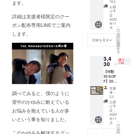
ＯＭＯ
16人
ます。
らもお届け
ＴＥ 定
お届
してまいり
価2,450
け予
円
定：
ます。
詳細は支援者様限定のクー
→1,960
2025
年11
円
ポン配布専用LINEでご案内
こ
月
新商品やお
（税・
の
リ
します。
送料
タ
得情報は、
ー
込） ■
ン
詳細を見る
LINE公式ア
を
ＭＡＧ
選
択
ＯＭＯ
カウントで
す
る
ＴＥ
随時ご案内
3,4
（定価
残り
中！
2,450
30
198
円
円）× 1
ぜひこの機
【W割
個 いつ
会にお友達
30％OF
でもど
F】200
登録をお願
こでも
名限定
手の届
いいたしま
支援
ＭＡＧ
かない
調べてみると、僕のように
者：
す。
ＯＭＯ
ところ
2人
ＴＥ 定
をかい
背中のかゆみに耐えている
お届
価4,900
て血行
け予
お悩みを抱えている人が多
円
促進 ご
定：
【当社規約
→3,430
2025
夫婦
いという事を知りました。
年11
円
で、親
とご案内事
こ
月
（税・
子で、
の
項】
リ
送料
ご家族
タ
このかゆみを解決するグッ
ー
込） ■