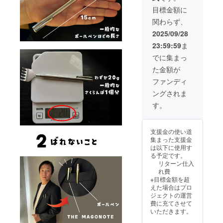
でもど
します。
目標金額に
こでも
関わらず、
手の届
●ご不在時の
かない
2025/09/28
ところ
お受け取り
23:59:59
ま
をかい
について
て血行
でに集まっ
商品お届け
促進 ご
た金額が
夫婦
時にご不在
で、親
ファンディ
だった場合
子で、
ングされま
ご家族
は、不在票
で。プ
す。
をご確認の
レゼン
うえ、必ず
トギフ
トにも
再配達をご
支援金の使い道
最適で
依頼くださ
集まった支援金
す。
は以下に使用す
い。
る予定です。
お受け取り
リターン仕入
いただけず
れ費
※目標金額を超
弊社倉庫に
えた場合はプロ
返送された
ジェクトの運営
費に充てさせて
場合、再送
いただきます。
手数料およ