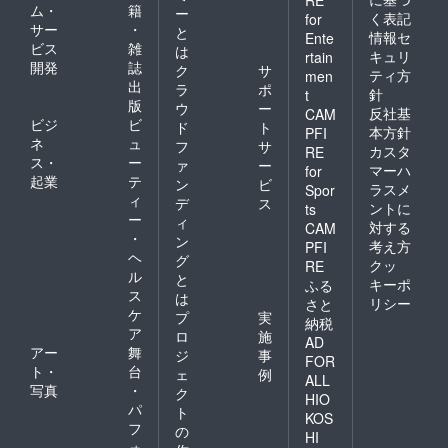
RE
ム・
籍
ー
く表記
for
サー
・
と
情報セ
Ente
ビス
雑
は
キュリ
rtain
開発
誌
ク
サ
ティ方
men
出
ラ
ポ
針
t
版
ウ
ー
反社基
CAM
ビジ
ビ
ド
ト
本方針
PFI
ネ
ュ
フ
サ
カスタ
RE
ス・
ー
ァ
ー
マーハ
for
起業
テ
ン
ビ
ラスメ
Spor
ィ
デ
ス
ントに
ts
ー
ィ
対する
CAM
・
ン
考え方
PFI
ヘ
グ
クッ
RE
ル
と
キーポ
ふる
ス
は
リシー
さと
ケ
プ
実
納税
ア
ロ
施
AD
アー
舞
ジ
事
FOR
ト・
台
ェ
例
ALL
写真
・
ク
HIO
パ
ト
KOS
フ
の
HI
ォ