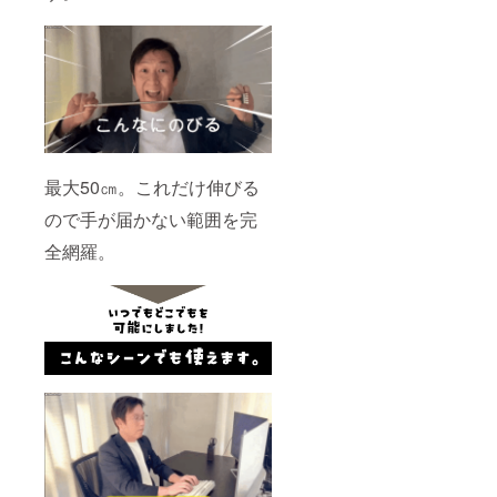
絡をいただ
き次第、再
配送のお手
続きをいた
します。
●ご連絡や対
応に関して
最大50㎝。これだけ伸びる
弊社では、
ので手が届かない範囲を完
CAMPFIRE
全網羅。
が定める
「カスタ
マーハラス
メントに関
する方針
https://camp-
fire.jp/custo
mer-
harassment
）」に基づ