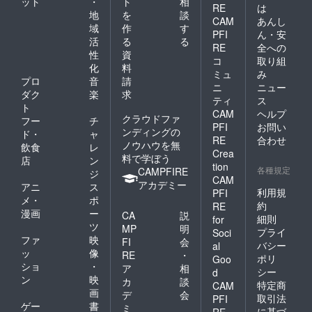
ット
・
ト
相
RE
は
地
を
談
CAM
あんし
域
作
す
PFI
ん・安
活
る
る
RE
全への
性
資
コ
取り組
化
料
ミュ
み
プロ
音
請
ニ
ニュー
ダク
楽
求
ティ
ス
ト
CAM
ヘルプ
クラウドファ
フー
チ
PFI
お問い
ンディングの
ド・
ャ
RE
合わせ
ノウハウを無
飲食
レ
Crea
料で学ぼう
店
ン
tion
各種規定
CAMPFIRE
ジ
CAM
アカデミー
アニ
ス
利用規
PFI
メ・
ポ
約
RE
漫画
ー
CA
説
細則
for
ツ
MP
明
プライ
Soci
ファ
映
FI
会
バシー
al
ッ
像
RE
・
ポリ
Goo
ショ
・
ア
相
シー
d
ン
映
カ
談
特定商
CAM
画
デ
会
取引法
PFI
ゲー
書
ミ
に基づ