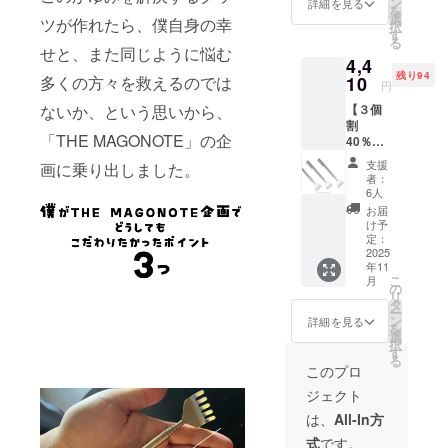
●キャンセル
で。プ
ン
詳細を見る
を
ＭＡＧ
レゼン
選
について
ツが作れたら、僕自身の幸
択
ＯＭＯ
トギフ
す
る
ご支援確定
ＴＥ
トにも
せと、また同じように悩む
4,4
（定価
最適で
後のキャン
残り94
2,450
多くの方々を救えるのでは
10
す。
円
セルは原則
円）× 2
ないか、という思いから、
【３個
としてお受
個 いつ
割
でもど
けしており
「THE MAGONOTE」の企
40％OF
こでも
ません。あ
F】100
手の届
支援
画に乗り出しました。
名限定
かない
らかじめご
者：
ＭＡＧ
ところ
6人
了承のう
ＯＭＯ
をかい
お届
え、ご支援
ＴＥ 定
て血行
け予
価7,350
促進 ご
定：
いただきま
円
2025
夫婦
すようお願
年11
→4,410
で、親
こ
月
円
い申し上げ
子で、
の
リ
（税・
ご家族
タ
ます。
ー
送料
で。プ
ン
詳細を見る
を
なお、万が
込） ■
レゼン
選
択
ＭＡＧ
トギフ
一不良品が
す
る
ＯＭＯ
トにも
このプロ
届いた場合
ＴＥ
最適で
ジェクト
は、速やか
（定価
す。
2,450
に代替品を
は、
All-In方
円）× 3
お送りいた
式
です。
個 いつ