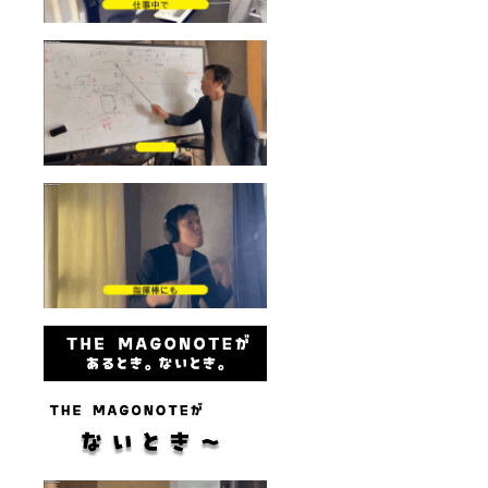
き、すべて
のご支援者
様と誠実に
向き合って
おります。
過度な要求
や威圧的な
言動など、
正常なコ
ミュニケー
ションを妨
げる行為が
確認された
場合は、対
応をお断り
させていた
だくことが
ございま
す。何卒ご
理解とご協
力をお願い