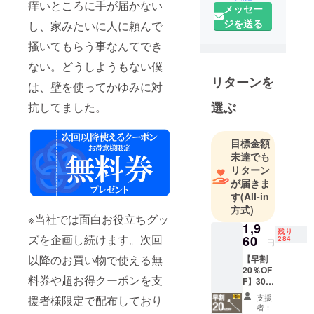
痒いところに手が届かない
メッセー
のだけを。
ジを送る
し、家みたいに人に頼んで
私たちはそ
掻いてもらう事なんてでき
んな信念の
ない。どうしようもない僕
もと、日々
リターンを
は、壁を使ってかゆみに対
おもしろく
て役に立つ
選ぶ
抗してました。
商品の企
画・開発に
目標金額
挑んでいま
未達でも
す。
リターン
が届きま
す
(All-in
「面白い」
方式)
「便利」
※当社では面白お役立ちグッ
1,9
「欲しかっ
残り
ズを企画し続けます。次回
60
284
た！」と感
円
じていただ
以降のお買い物で使える無
【早割
20％OF
けるような
料券や超お得クーポンを支
F】300
アイテム
名限定
支援
援者様限定で配布しており
ＭＡＧ
を、これか
者：