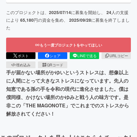
このプロジェクトは、
2025/07/14
に募集を開始し、
24
人の支援
により
65,180
円の資金を集め、
2025/09/28
に募集を終了しまし
た
もう一度プロジェクトをやってほしい
ポスト
シェア
LINEで送る
URLコピー
埋め込み
QRコード
手が届かない場所がかゆいというストレスは、想像以上
に人間にとって大きなストレスになっています。先人の
知恵である孫の手を令和の現代に進化させました。僕は
僕同様、かけない場所のかゆみと戦う人の味方です。是
非この「THE MAGONOTE」でこれまでのストレスから
解放されてください！