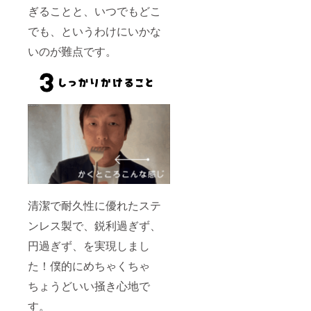
ぎることと、いつでもどこ
うご注意く
ださい。
でも、というわけにいかな
いのが難点です。
●返送時の対
応について
商品が返送
された際、
弊社からの
個別連絡は
行っており
ません。
返送に心当
たりのある
清潔で耐久性に優れたステ
方は、お手
ンレス製で、鋭利過ぎず、
数ですがご
自身でご連
円過ぎず、を実現しまし
絡いただき
た！僕的にめちゃくちゃ
ますようお
ちょうどいい掻き心地で
願いいたし
ます。ご連
す。