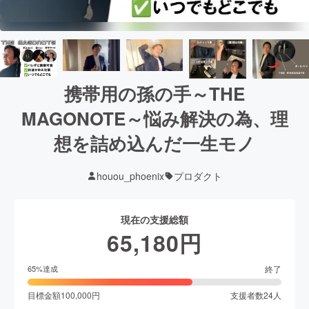
携帯用の孫の手～THE
MAGONOTE～悩み解決の為、理
想を詰め込んだ一生モノ
houou_phoenix
プロダクト
現在の支援総額
65,180
円
終了
65
%達成
目標金額
100,000
円
支援者数
24
人