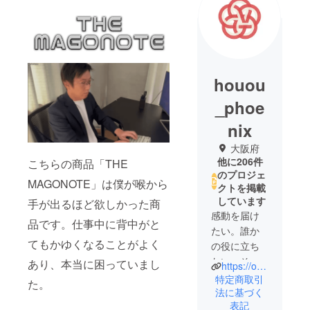
houou
_phoe
nix
大阪府
他に206件
こちらの商品「THE
のプロジェ
MAGONOTE」は僕が喉から
クトを掲載
しています
手が出るほど欲しかった商
感動を届け
品です。仕事中に背中がと
たい。誰か
てもかゆくなることがよく
の役に立ち
たい。そし
あり、本当に困っていまし
https://our-product.com/fm/31566/zbfGwgws
て、心から
特定商取引
た。
「欲しい」
法に基づく
表記
と思えるも