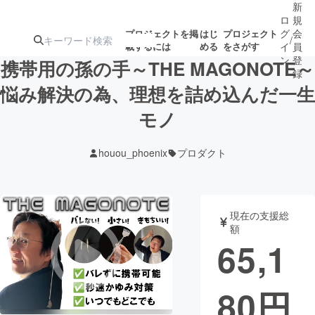
新
ロ
規
グ
会
プロジェクトを掲
はじ
プロジェクト
/
載するには
める
をさがす
イ
員
ン
登
携帯用の孫の手～THE MAGONOTE～
録
悩み解決の為、理想を詰め込んだ一生
モノ
人気のプロ
注目のリ
注目の新着プロ
募集終了が近いプ
もうすぐ公開
ジェクト
ターン
ジェクト
ロジェクト
されます
houou_phoenix
プロダクト
アート・写真
音楽
現在の支援総
テクノロジー・ガジェット
ゲーム・サ
額
65,1
映像・映画
書籍・雑誌
80
円
ビジネス・起業
チャレンジ