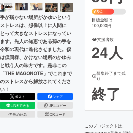
まちづくり・地域活性化
65%
手が届かない場所がかゆいという
目標金額は
ストレスは、想像以上に人間に
100,000円
CAMPFIRE for Social Good
CAMPFIRE Creation
とって大きなストレスになってい
CAMPFIREふるさと納税
machi-ya
コミュニティ
支援者数
ます。先人の知恵である孫の手を
24
人
令和の現代に進化させました。僕
は僕同様、かけない場所のかゆみ
と戦う人の味方です。是非この
「THE MAGONOTE」でこれまで
募集終了まで残
り
のストレスから解放されてくださ
終了
い！
ポスト
シェア
LINEで送る
URLコピー
埋め込み
QRコード
このプロジェクトは、